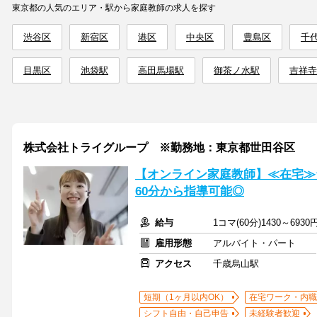
東京都の人気のエリア・駅から家庭教師の求人を探す
渋谷区
新宿区
港区
中央区
豊島区
千
目黒区
池袋駅
高田馬場駅
御茶ノ水駅
吉祥寺
株式会社トライグループ ※勤務地：東京都世田谷区
【オンライン家庭教師】≪在宅≫
60分から指導可能◎
給与
1コマ(60分)1430～6930
雇用形態
アルバイト・パート
アクセス
千歳烏山駅
短期（1ヶ月以内OK）
在宅ワーク・内職
シフト自由・自己申告
未経験者歓迎