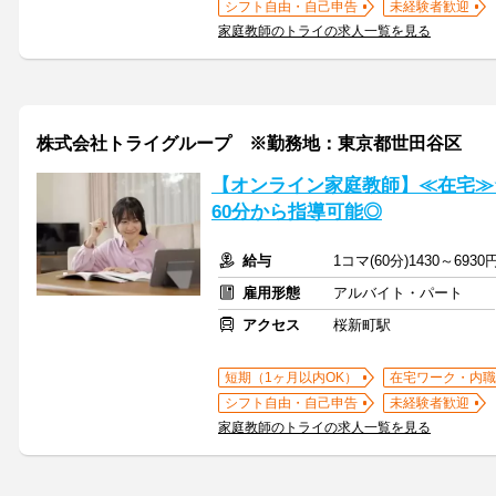
シフト自由・自己申告
未経験者歓迎
家庭教師のトライの求人一覧を見る
株式会社トライグループ ※勤務地：東京都世田谷区
【オンライン家庭教師】≪在宅≫
60分から指導可能◎
給与
1コマ(60分)1430～6930
雇用形態
アルバイト・パート
アクセス
桜新町駅
短期（1ヶ月以内OK）
在宅ワーク・内職
シフト自由・自己申告
未経験者歓迎
家庭教師のトライの求人一覧を見る