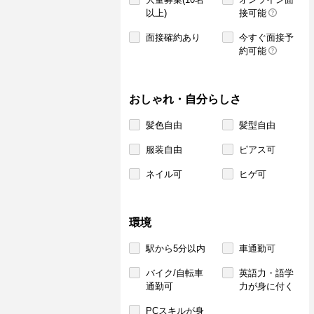
以上)
接可能
面接確約あり
今すぐ面接予
約可能
おしゃれ・自分らしさ
髪色自由
髪型自由
服装自由
ピアス可
ネイル可
ヒゲ可
環境
駅から5分以内
車通勤可
バイク/自転車
英語力・語学
通勤可
力が身に付く
PCスキルが身