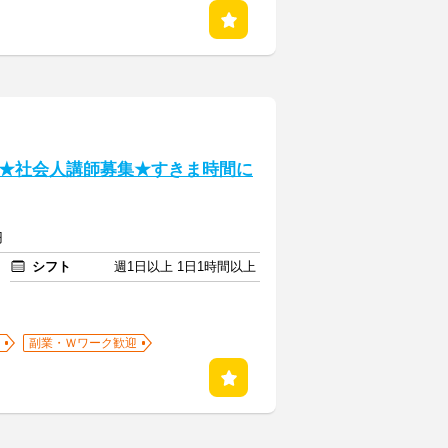
★社会人講師募集★すきま時間に
円
シフト
週1日以上 1日1時間以上
副業・Ｗワーク歓迎