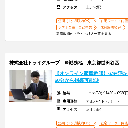
アクセス
上北沢駅
短期（1ヶ月以内OK）
在宅ワーク・内職
シフト自由・自己申告
未経験者歓迎
家庭教師のトライの求人一覧を見る
株式会社トライグループ ※勤務地：東京都世田谷区
【オンライン家庭教師】≪在宅≫
60分から指導可能◎
給与
1コマ(60分)1430～6930
雇用形態
アルバイト・パート
アクセス
尾山台駅
短期（1ヶ月以内OK）
在宅ワーク・内職