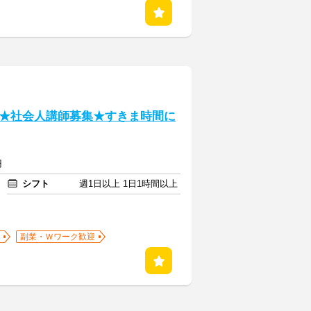
★社会人講師募集★すきま時間に
円
シフト
週1日以上 1日1時間以上
副業・Ｗワーク歓迎