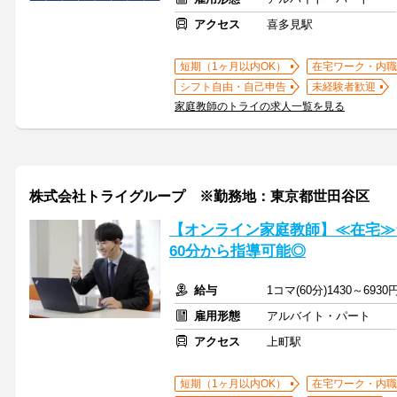
アクセス
喜多見駅
短期（1ヶ月以内OK）
在宅ワーク・内職
シフト自由・自己申告
未経験者歓迎
家庭教師のトライの求人一覧を見る
株式会社トライグループ ※勤務地：東京都世田谷区
【オンライン家庭教師】≪在宅≫
60分から指導可能◎
給与
1コマ(60分)1430～6930
雇用形態
アルバイト・パート
アクセス
上町駅
短期（1ヶ月以内OK）
在宅ワーク・内職