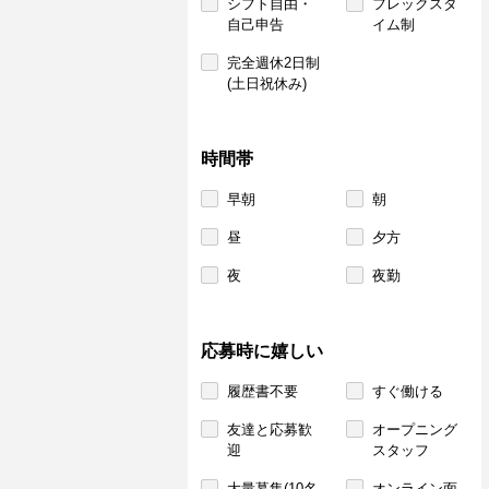
シフト自由・
フレックスタ
自己申告
イム制
完全週休2日制
(土日祝休み)
時間帯
早朝
朝
昼
夕方
夜
夜勤
応募時に嬉しい
履歴書不要
すぐ働ける
友達と応募歓
オープニング
迎
スタッフ
大量募集(10名
オンライン面