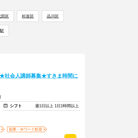
代田区
杉並区
品川区
駅
★社会人講師募集★すきま時間に
円
シフト
週1日以上 1日1時間以上
副業・Ｗワーク歓迎