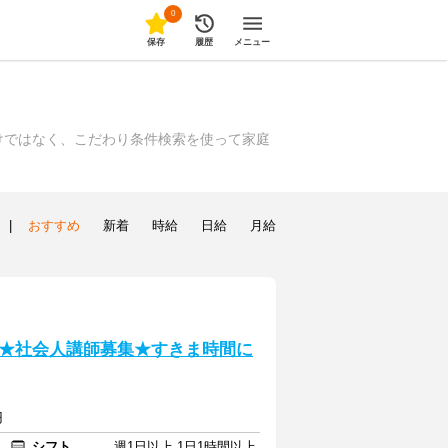
0
保存
履歴
メニュー
けではなく、こだわり条件検索を使って家庭
|
おすすめ
新着
時給
日給
月給
★社会人講師募集★すきま時間に
円
シフト
週1日以上 1日1時間以上