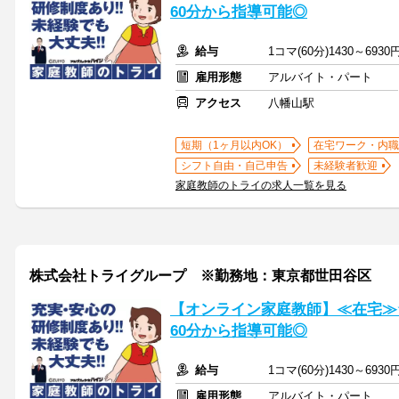
60分から指導可能◎
給与
1コマ(60分)1430～6930
雇用形態
アルバイト・パート
アクセス
八幡山駅
短期（1ヶ月以内OK）
在宅ワーク・内職
シフト自由・自己申告
未経験者歓迎
家庭教師のトライの求人一覧を見る
株式会社トライグループ ※勤務地：東京都世田谷区
【オンライン家庭教師】≪在宅≫
60分から指導可能◎
給与
1コマ(60分)1430～6930
雇用形態
アルバイト・パート