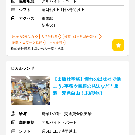
雇用形態
アルバイト・パート
シフト
週4日以上 1日5時間以上
アクセス
両国駅
徒歩5分
駅から5分以内
大学生歓迎
短期（1ヶ月以内OK）
副業・Ｗワーク歓迎
ネイル可
株式会社鳥幸本店の求人一覧を見る
ヒカルランド
【出版社事務】憧れの出版社で働
こう♪事務や書籍の発送など＊服
装・髪色自由！未経験◎
給与
時給1500円+交通費全額支給
雇用形態
アルバイト・パート
シフト
週5日 1日7時間以上