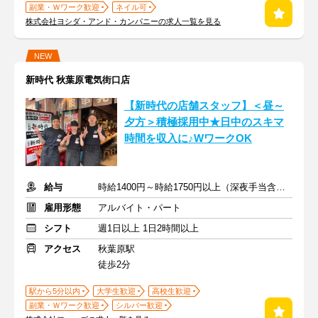
副業・Ｗワーク歓迎
ネイル可
株式会社ヨシダ・アンド・カンパニーの求人一覧を見る
NEW
新時代 秋葉原電気街口店
【新時代の店舗スタッフ】＜昼～
夕方＞積極採用中★日中のスキマ
時間を収入に♪WワークOK
給与
時給1400円～時給1750円以上（深夜手当含む）+交通費支給
雇用形態
アルバイト・パート
シフト
週1日以上 1日2時間以上
アクセス
秋葉原駅
徒歩2分
駅から5分以内
大学生歓迎
高校生歓迎
副業・Ｗワーク歓迎
シルバー歓迎