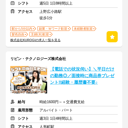
シフト
週5日 1日8時間以上
アクセス
上野広小路駅
徒歩1分
駅から5分以内
副業・Ｗワーク歓迎
未経験者歓迎
髪色自由
主婦(夫)歓迎
株式会社KUROGIの求人一覧を見る
リビン・テクノロジーズ株式会社
【電話での状況伺い】＼平日だけ
の勤務◎／面接時に商品券プレゼ
ント‼経験・履歴書不要♪
給与
時給1600円～＋交通費支給
雇用形態
アルバイト・パート
シフト
週3日 1日4時間以上
アクセス
人形町駅