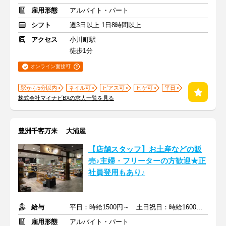
雇用形態
アルバイト・パート
シフト
週3日以上 1日8時間以上
アクセス
小川町駅
徒歩1分
オンライン面接可
駅から5分以内
ネイル可
ピアス可
ヒゲ可
平日
株式会社マイナビBXの求人一覧を見る
豊洲千客万来 大浦屋
【店舗スタッフ】お土産などの販
売♪主婦・フリーターの方歓迎★正
社員登用もあり♪
給与
平日：時給1500円～ 土日祝日：時給1600円～ +交通費全額支給
雇用形態
アルバイト・パート