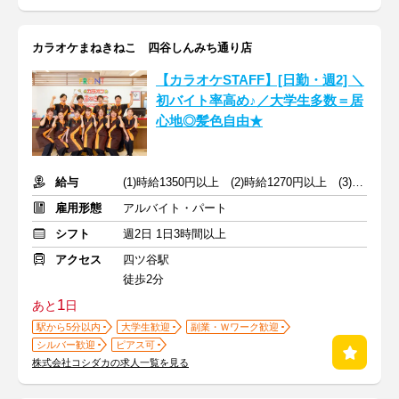
カラオケまねきねこ 四谷しんみち通り店
【カラオケSTAFF】[日勤・週2] ＼
初バイト率高め♪／大学生多数＝居
心地◎髪色自由★
給与
(1)時給1350円以上 (2)時給1270円以上 (3)時給1350円以上
雇用形態
アルバイト・パート
シフト
週2日 1日3時間以上
アクセス
四ツ谷駅
徒歩2分
1
あと
日
駅から5分以内
大学生歓迎
副業・Ｗワーク歓迎
シルバー歓迎
ピアス可
株式会社コシダカの求人一覧を見る