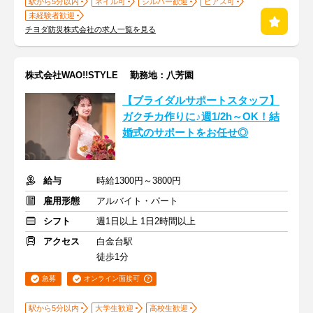
駅から5分以内
ネイル可
シルバー歓迎
ピアス可
未経験者歓迎
チヨダ防災株式会社の求人一覧を見る
株式会社WAO!!STYLE 勤務地：八芳園
【ブライダルサポートスタッフ】
ガクチカ作りに♪週1/2h～OK！結
婚式のサポートをお任せ◎
給与
時給1300円～3800円
雇用形態
アルバイト・パート
シフト
週1日以上 1日2時間以上
アクセス
白金台駅
徒歩1分
急募
オンライン面接可
駅から5分以内
大学生歓迎
高校生歓迎