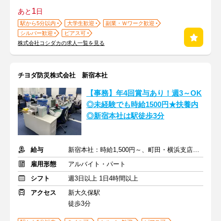
1
あと
日
駅から5分以内
大学生歓迎
副業・Ｗワーク歓迎
シルバー歓迎
ピアス可
株式会社コシダカの求人一覧を見る
チヨダ防災株式会社 新宿本社
【事務】年4回賞与あり！週3～OK
◎未経験でも時給1500円★扶養内
◎新宿本社は駅徒歩3分
給与
新宿本社：時給1,500円～、町田・横浜支店：時給1,400円～
雇用形態
アルバイト・パート
シフト
週3日以上 1日4時間以上
アクセス
新大久保駅
徒歩3分