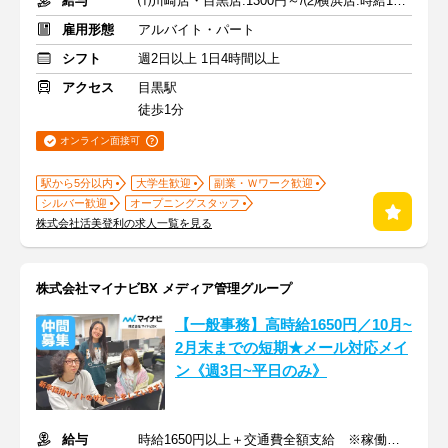
給与
⑴川崎店・目黒店:1300円～/⑵横浜店:時給1250円～+土日50円UP
雇用形態
アルバイト・パート
シフト
週2日以上 1日4時間以上
アクセス
目黒駅
徒歩1分
オンライン面接可
駅から5分以内
大学生歓迎
副業・Ｗワーク歓迎
シルバー歓迎
オープニングスタッフ
株式会社活美登利の求人一覧を見る
株式会社マイナビBX メディア管理グループ
【一般事務】高時給1650円／10月~
2月末までの短期★メール対応メイ
ン《週3日~平日のみ》
給与
時給1650円以上＋交通費全額支給 ※稼働分の速払い可