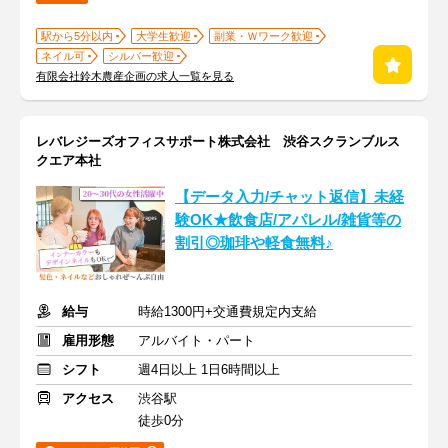
駅から5分以内
大学生歓迎
副業・Ｗワーク歓迎
ネイル可
シルバー歓迎
有限会社鈴木農産企画の求人一覧を見る
レバレジーズオフィスサポート株式会社 渋谷スクランブルス
クエア本社
【データ入力/チャット返信】未経
験OK★飲食店/アパレル/雑貨等の
割引◎珈琲や軽食無料♪
給与
時給1300円+交通費規定内支給
雇用形態
アルバイト・パート
シフト
週4日以上 1日6時間以上
アクセス
渋谷駅
徒歩0分