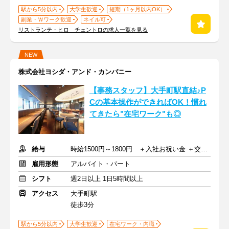
駅から5分以内
大学生歓迎
短期（1ヶ月以内OK）
副業・Ｗワーク歓迎
ネイル可
リストランテ・ヒロ チェントロの求人一覧を見る
NEW
株式会社ヨシダ・アンド・カンパニー
【事務スタッフ】大手町駅直結♪P
Cの基本操作ができればOK！慣れ
てきたら"在宅ワーク"も◎
給与
時給1500円～1800円 ＋入社お祝い金 ＋交通費
雇用形態
アルバイト・パート
シフト
週2日以上 1日5時間以上
アクセス
大手町駅
徒歩3分
駅から5分以内
大学生歓迎
在宅ワーク・内職