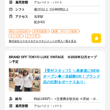
雇用形態
アルバイト・パート
シフト
週2日以上 1日4時間以上
アクセス
浅草駅
徒歩4分
駅から5分以内
大学生歓迎
副業・Ｗワーク歓迎
ネイル可
ピアス可
株式会社コスモスホテルマネジメントの求人一覧を見る
BRAND OFF TOKYO LUXE VINTAGE ※2026年12月オープ
ン予定
【受付スタッフ】＼表参道にNEW
オープン◆／未経験OK！ブランド
品の社割＆ボーナスあり♪
給与
時給1400円～ +交通費全額支給 ※昇給・ボーナスあり
雇用形態
アルバイト・パート