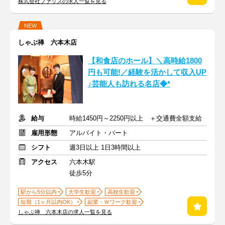
株式会社ファッズの求人一覧を見る
NEW
しゃぶ禅 六本木店
【和食店のホール】＼高時給1800
円も可能!／経験を活かして収入UP
♪芸能人も訪れる名店◆*
給与
時給1450円～2250円以上 ＋交通費全額支給
雇用形態
アルバイト・パート
シフト
週3日以上 1日3時間以上
アクセス
六本木駅
徒歩5分
駅から5分以内
大学生歓迎
高校生歓迎
短期（1ヶ月以内OK）
副業・Ｗワーク歓迎
しゃぶ禅 六本木店の求人一覧を見る