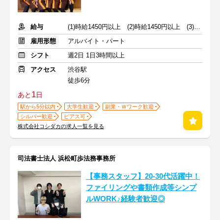
給与
(1)時給1450円以上 (2)時給1450円以上 (3)時給1300円以上
雇用形態
アルバイト・パート
シフト
週2日 1日3時間以上
アクセス
渋谷駅
徒歩6分
1
あと
日
駅から5分以内
大学生歓迎
副業・Ｗワーク歓迎
シルバー歓迎
ピアス可
株式会社コシダカの求人一覧を見る
司法書士法人 浜松町歩法務事務所
【事務スタッフ】20-30代活躍中！
ファイリングや書類作成等シンプ
ルWORK♪経験者歓迎◎