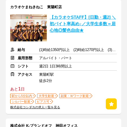
カラオケまねきねこ 東陽町店
【カラオケSTAFF】[日勤・週2] ＼
初バイト率高め♪／大学生多数＝居
心地◎髪色自由★
給与
(1)時給1350円以上 (2)時給1270円以上 (3)時給1350円以上
雇用形態
アルバイト・パート
シフト
週2日 1日3時間以上
アクセス
東陽町駅
徒歩2分
1
あと
日
駅から5分以内
大学生歓迎
副業・Ｗワーク歓迎
シルバー歓迎
ピアス可
株式会社コシダカの求人一覧を見る
株式会社 K-ブランドオフ 神田オフィス