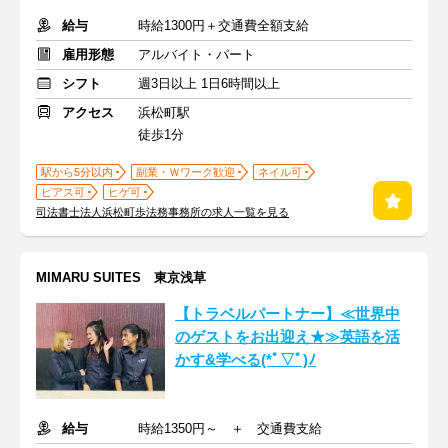
給与
時給1300円＋交通費全額支給
雇用形態
アルバイト・パート
シフト
週3日以上 1日6時間以上
アクセス
浜松町駅
徒歩1分
駅から5分以内
副業・Ｗワーク歓迎
ネイル可
ピアス可
ヒゲ可
司法書士法人浜松町歩法務事務所の求人一覧を見る
MIMARU SUITES 東京浅草
【トラベルパートナー】≪世界中
のゲストをお出迎え★≫英語を活
かす&学べる(*ﾟ▽ﾟ)ﾉ
給与
時給1350円～ ＋ 交通費支給