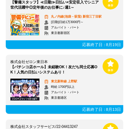
【警備スタッフ】≪日勤≫日払い×安定収入でシニア
世代活躍中◎定年後のお仕事に♪週1～
丸ノ内線(池袋－荻窪)
新宿三丁目駅
[日勤]日給1万3000円～
アルバイト・パート
東京都新宿区
応募終了日：
8月19日
株式会社ゼロン東日本
【パチンコ店ホール】未経験OK！友だち同士応募O
K！人気の日払いシステムあり！
東北新幹線
上野駅
時給 1700円以上
アルバイト・パート
東京都港区
応募終了日：
8月13日
株式会社スタッフサービス/22-04413247