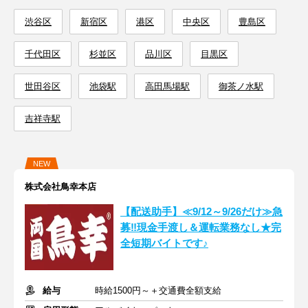
渋谷区
新宿区
港区
中央区
豊島区
千代田区
杉並区
品川区
目黒区
世田谷区
池袋駅
高田馬場駅
御茶ノ水駅
吉祥寺駅
NEW
株式会社鳥幸本店
【配送助手】≪9/12～9/26だけ≫急
募‼現金手渡し＆運転業務なし★完
全短期バイトです♪
給与
時給1500円～＋交通費全額支給