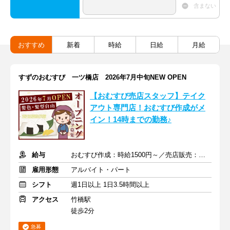
含まない
おすすめ
新着
時給
日給
月給
すずのおむすび 一ツ橋店 2026年7月中旬NEW OPEN
【おむすび売店スタッフ】テイク
アウト専門店！おむすび作成がメ
イン！14時までの勤務♪
給与
おむすび作成：時給1500円～／売店販売：時給1400円～
雇用形態
アルバイト・パート
シフト
週1日以上 1日3.5時間以上
アクセス
竹橋駅
徒歩2分
急募