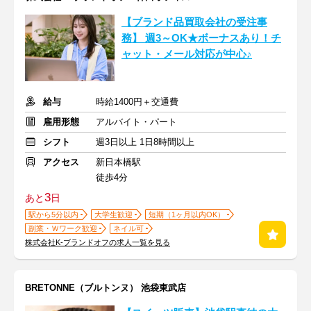
【ブランド品買取会社の受注事
務】 週3～OK★ボーナスあり！チ
ャット・メール対応が中心♪
給与
時給1400円＋交通費
雇用形態
アルバイト・パート
シフト
週3日以上 1日8時間以上
アクセス
新日本橋駅
徒歩4分
3
あと
日
駅から5分以内
大学生歓迎
短期（1ヶ月以内OK）
副業・Ｗワーク歓迎
ネイル可
株式会社K-ブランドオフの求人一覧を見る
BRETONNE（ブルトンヌ） 池袋東武店