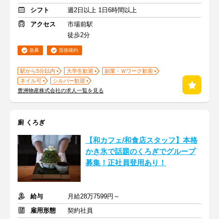
シフト
週2日以上 1日6時間以上
アクセス
市場前駅
徒歩2分
急募
面接確約
駅から5分以内
大学生歓迎
副業・Ｗワーク歓迎
ネイル可
シルバー歓迎
豊洲物産株式会社の求人一覧を見る
廚 くろぎ
【和カフェ/和食店スタッフ】本格
かき氷で話題のくろぎでグループ
募集！正社員登用あり！
給与
月給28万7599円～
雇用形態
契約社員