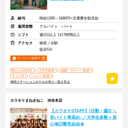
給与
時給1300～1680円+交通費全額支給
雇用形態
アルバイト・パート
シフト
週2日以上 1日7時間以上
アクセス
御茶ノ水駅
徒歩5分
オンライン面接可
駅から5分以内
大学生歓迎
副業・Ｗワーク歓迎
ネイル可
シルバー歓迎
神田ステーションホテルの求人一覧を見る
カラオケまねきねこ 渋谷本店
【カラオケSTAFF】[日勤・週2] ＼
初バイト率高め♪／大学生多数＝居
心地◎髪色自由★