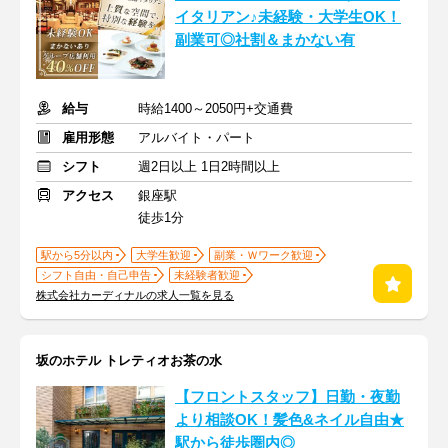
イタリアン♪未経験・大学生OK！
副業可◎社割＆まかない有
給与
時給1400～2050円+交通費
雇用形態
アルバイト・パート
シフト
週2日以上 1日2時間以上
アクセス
銀座駅
徒歩1分
駅から5分以内
大学生歓迎
副業・Ｗワーク歓迎
シフト自由・自己申告
未経験者歓迎
株式会社カーディナルの求人一覧を見る
坂のホテル トレティオお茶の水
【フロントスタッフ】日勤・夜勤
より相談OK！髪色&ネイル自由★
駅から徒歩圏内◎