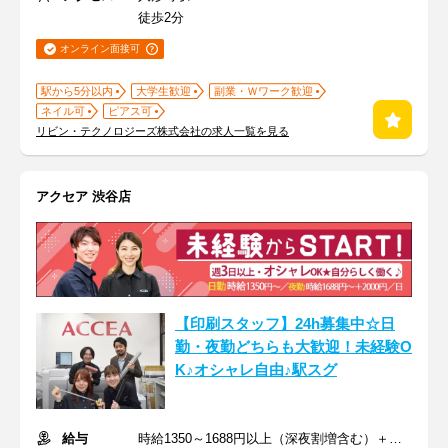
徒歩2分
オンライン面接可
駅から5分以内
大学生歓迎
副業・Ｗワーク歓迎
ネイル可
ピアス可
リビン・テクノロジーズ株式会社の求人一覧を見る
アクセア 渋谷店
【印刷スタッフ】24h募集中☆日
勤・夜勤どちらも大歓迎！未経験O
K♪オシャレ自由♪駅スグ
給与
時給1350～1688円以上（深夜割増含む）＋交通費