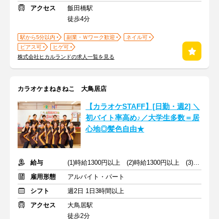
アクセス
飯田橋駅
徒歩4分
駅から5分以内
副業・Ｗワーク歓迎
ネイル可
ピアス可
ヒゲ可
株式会社ヒカルランドの求人一覧を見る
カラオケまねきねこ 大鳥居店
【カラオケSTAFF】[日勤・週2] ＼
初バイト率高め♪／大学生多数＝居
心地◎髪色自由★
給与
(1)時給1300円以上 (2)時給1300円以上 (3)時給1300円以上
雇用形態
アルバイト・パート
シフト
週2日 1日3時間以上
アクセス
大鳥居駅
徒歩2分