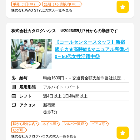
単発（1日OK）
短期（1ヶ月以内OK）
株式会社WAO STYLEの求人一覧を見る
株式会社カタログハウス ※2026年9月7日からの勤務です
【コールセンタースタッフ】新宿
駅チカ★高時給&マニュアル完備♪4
0～50代女性活躍中◎
給与
時給1600円～＋交通費全額支給※当社規定による
雇用形態
アルバイト・パート
シフト
週4日以上 1日4時間以上
アクセス
新宿駅
徒歩7分
駅から5分以内
ネイル可
シルバー歓迎
ピアス可
ヒゲ可
株式会社カタログハウスの求人一覧を見る