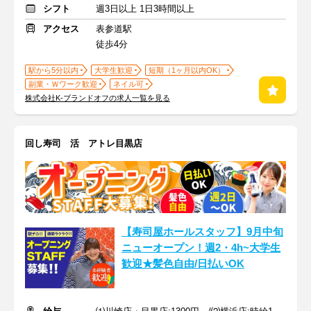
シフト
週3日以上 1日3時間以上
アクセス
表参道駅
徒歩4分
駅から5分以内
大学生歓迎
短期（1ヶ月以内OK）
副業・Ｗワーク歓迎
ネイル可
株式会社K-ブランドオフの求人一覧を見る
回し寿司 活 アトレ目黒店
【寿司屋ホールスタッフ】9月中旬
ニューオープン！週2・4h~大学生
歓迎★髪色自由/日払いOK