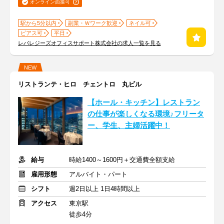
オンライン面接可
駅から5分以内
副業・Ｗワーク歓迎
ネイル可
ピアス可
平日
レバレジーズオフィスサポート株式会社の求人一覧を見る
NEW
リストランテ・ヒロ チェントロ 丸ビル
【ホール・キッチン】レストラン
の仕事が楽しくなる環境♪フリータ
ー、学生、主婦活躍中！
給与
時給1400～1600円＋交通費全額支給
雇用形態
アルバイト・パート
シフト
週2日以上 1日4時間以上
アクセス
東京駅
徒歩4分