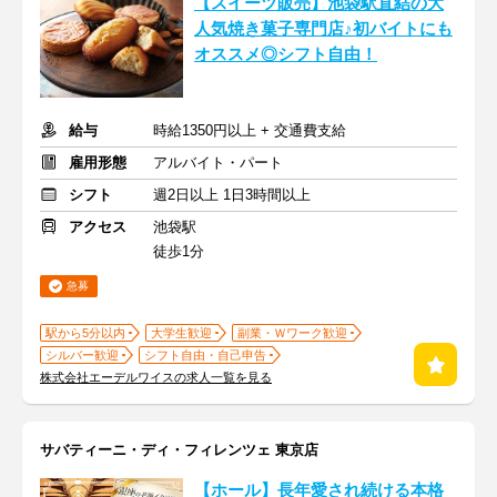
【スイーツ販売】池袋駅直結の大
人気焼き菓子専門店♪初バイトにも
オススメ◎シフト自由！
給与
時給1350円以上 + 交通費支給
雇用形態
アルバイト・パート
シフト
週2日以上 1日3時間以上
アクセス
池袋駅
徒歩1分
急募
駅から5分以内
大学生歓迎
副業・Ｗワーク歓迎
シルバー歓迎
シフト自由・自己申告
株式会社エーデルワイスの求人一覧を見る
サバティーニ・ディ・フィレンツェ 東京店
【ホール】長年愛され続ける本格