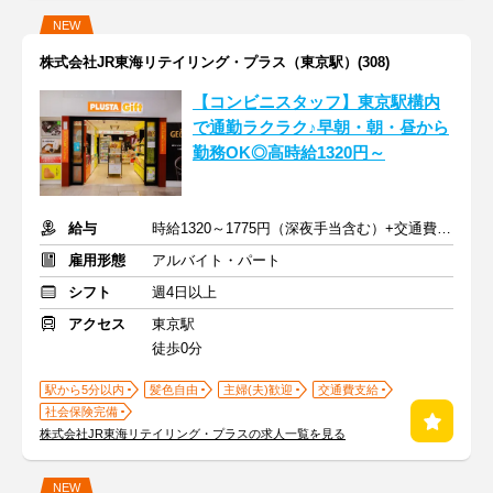
NEW
株式会社JR東海リテイリング・プラス（東京駅）(308)
【コンビニスタッフ】東京駅構内
で通勤ラクラク♪早朝・朝・昼から
勤務OK◎高時給1320円～
給与
時給1320～1775円（深夜手当含む）+交通費支給※規程あり
雇用形態
アルバイト・パート
シフト
週4日以上
アクセス
東京駅
徒歩0分
駅から5分以内
髪色自由
主婦(夫)歓迎
交通費支給
社会保険完備
株式会社JR東海リテイリング・プラスの求人一覧を見る
NEW