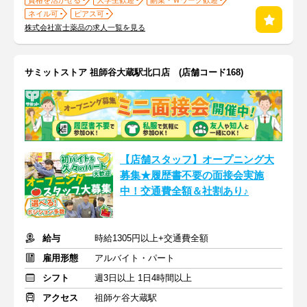
資格を活かせる
大学生歓迎
副業・Ｗワーク歓迎
ネイル可
ピアス可
株式会社富士薬品の求人一覧を見る
サミットストア 祖師谷大蔵駅北口店 (店舗コード168)
【店舗スタッフ】オープニング大
募集★履歴書不要の面接会実施
中！交通費全額＆社割あり♪
給与
時給1305円以上+交通費全額
雇用形態
アルバイト・パート
シフト
週3日以上 1日4時間以上
アクセス
祖師ケ谷大蔵駅