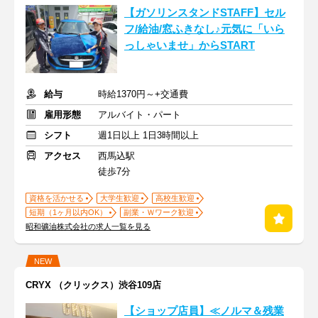
【ガソリンスタンドSTAFF】セル
フ/給油/窓ふきなし♪元気に「いら
っしゃいませ」からSTART
給与
時給1370円～+交通費
雇用形態
アルバイト・パート
シフト
週1日以上 1日3時間以上
アクセス
西馬込駅
徒歩7分
資格を活かせる
大学生歓迎
高校生歓迎
短期（1ヶ月以内OK）
副業・Ｗワーク歓迎
昭和礦油株式会社の求人一覧を見る
NEW
CRYX （クリックス）渋谷109店
【ショップ店員】≪ノルマ＆残業