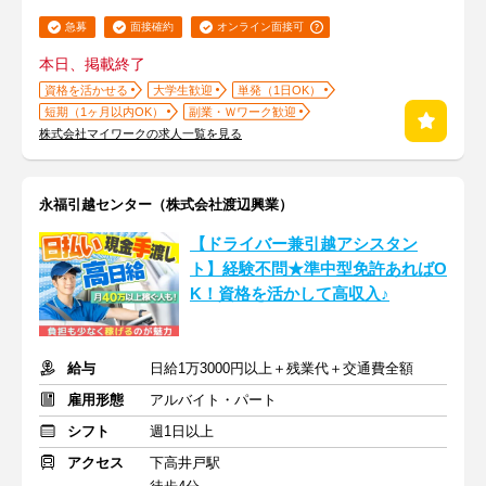
急募
面接確約
オンライン面接可
本日、掲載終了
資格を活かせる
大学生歓迎
単発（1日OK）
短期（1ヶ月以内OK）
副業・Ｗワーク歓迎
株式会社マイワークの求人一覧を見る
永福引越センター（株式会社渡辺興業）
【ドライバー兼引越アシスタン
ト】経験不問★準中型免許あればO
K！資格を活かして高収入♪
給与
日給1万3000円以上＋残業代＋交通費全額
雇用形態
アルバイト・パート
シフト
週1日以上
アクセス
下高井戸駅