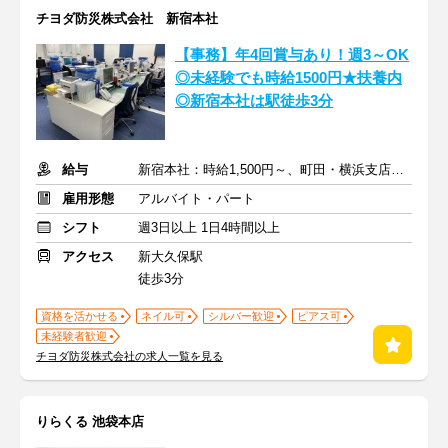
チヨダ防災株式会社 新宿本社
【事務】年4回賞与あり！週3～OK
◎未経験でも時給1500円★扶養内
◎新宿本社は駅徒歩3分
給与
新宿本社：時給1,500円～、町田・横浜支店：時給1,400円～
雇用形態
アルバイト・パート
シフト
週3日以上 1日4時間以上
アクセス
新大久保駅
徒歩3分
資格を活かせる
ネイル可
シルバー歓迎
ピアス可
未経験者歓迎
チヨダ防災株式会社の求人一覧を見る
りらくる 池袋本店