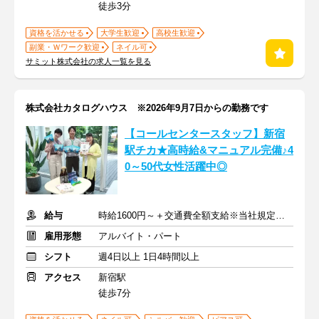
徒歩3分
資格を活かせる
大学生歓迎
高校生歓迎
副業・Ｗワーク歓迎
ネイル可
サミット株式会社の求人一覧を見る
株式会社カタログハウス ※2026年9月7日からの勤務です
【コールセンタースタッフ】新宿
駅チカ★高時給&マニュアル完備♪4
0～50代女性活躍中◎
給与
時給1600円～＋交通費全額支給※当社規定による
雇用形態
アルバイト・パート
シフト
週4日以上 1日4時間以上
アクセス
新宿駅
徒歩7分