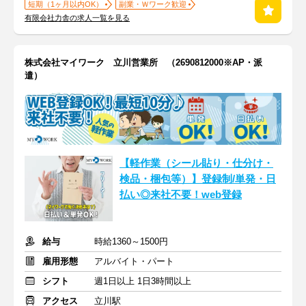
短期（1ヶ月以内OK）
副業・Ｗワーク歓迎
有限会社力舎の求人一覧を見る
株式会社マイワーク 立川営業所 （2690812000※AP・派
遣）
【軽作業（シール貼り・仕分け・
検品・梱包等）】登録制/単発・日
払い◎来社不要！web登録
給与
時給1360～1500円
雇用形態
アルバイト・パート
シフト
週1日以上 1日3時間以上
アクセス
立川駅