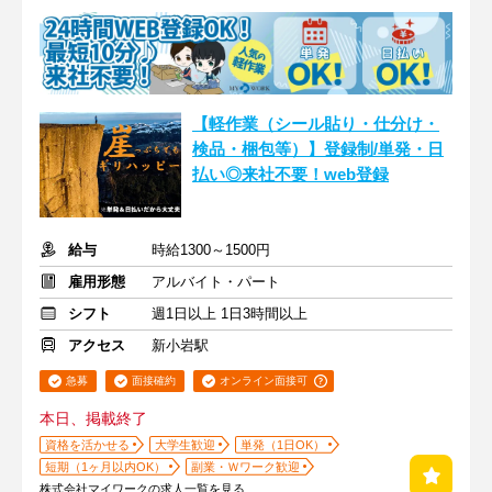
【軽作業（シール貼り・仕分け・
検品・梱包等）】登録制/単発・日
払い◎来社不要！web登録
給与
時給1300～1500円
雇用形態
アルバイト・パート
シフト
週1日以上 1日3時間以上
アクセス
新小岩駅
急募
面接確約
オンライン面接可
本日、掲載終了
資格を活かせる
大学生歓迎
単発（1日OK）
短期（1ヶ月以内OK）
副業・Ｗワーク歓迎
株式会社マイワークの求人一覧を見る