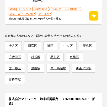
徒歩4分
資格を活かせる
大学生歓迎
短期（1ヶ月以内OK）
副業・Ｗワーク歓迎
ネイル可
株式会社永福引越センターの求人一覧を見る
東京都の人気のエリア・駅から資格を活かせるの求人を探す
渋谷区
新宿区
港区
中央区
豊島区
千代田区
杉並区
品川区
目黒区
世田谷区
池袋駅
高田馬場駅
御茶ノ水駅
吉祥寺駅
株式会社マイワーク 錦糸町営業所 （2690812000※AP・派
遣）