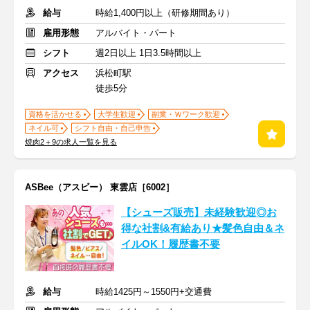
給与
時給1,400円以上（研修期間あり）
雇用形態
アルバイト・パート
シフト
週2日以上 1日3.5時間以上
アクセス
浜松町駅
徒歩5分
資格を活かせる
大学生歓迎
副業・Ｗワーク歓迎
ネイル可
シフト自由・自己申告
焼肉2＋9の求人一覧を見る
ASBee（アスビー） 東雲店［6002］
【シューズ販売】未経験歓迎◎お
得な社割&有給あり★髪色自由＆ネ
イルOK！履歴書不要
給与
時給1425円～1550円+交通費