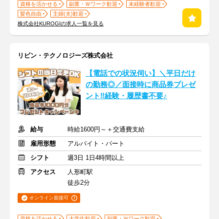
資格を活かせる
副業・Ｗワーク歓迎
未経験者歓迎
髪色自由
主婦(夫)歓迎
株式会社KUROGIの求人一覧を見る
リビン・テクノロジーズ株式会社
【電話での状況伺い】＼平日だけ
の勤務◎／面接時に商品券プレゼ
ント‼経験・履歴書不要♪
給与
時給1600円～＋交通費支給
雇用形態
アルバイト・パート
シフト
週3日 1日4時間以上
アクセス
人形町駅
徒歩2分
オンライン面接可
資格を活かせる
大学生歓迎
副業・Ｗワーク歓迎