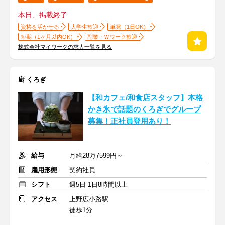
本日、掲載終了
資格を活かせる
大学生歓迎
単発（1日OK）
短期（1ヶ月以内OK）
副業・Ｗワーク歓迎
株式会社マイワークの求人一覧を見る
廚 くろぎ
【和カフェ/和食店スタッフ】本格
かき氷で話題のくろぎでグループ
募集！正社員登用あり！
給与
月給28万7599円～
雇用形態
契約社員
シフト
週5日 1日8時間以上
アクセス
上野広小路駅
徒歩1分