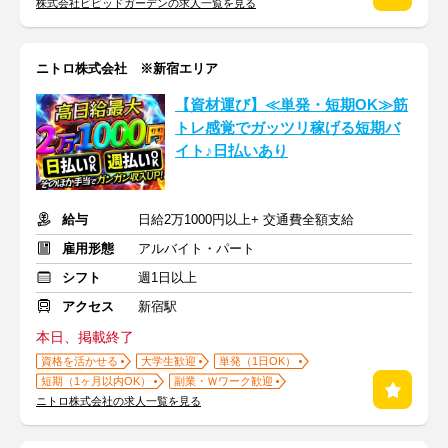
株式会社ビビッドガーデンの求人一覧を見る
ニトロ株式会社 ※新宿エリア
【資材運び】≪単発・短期OK≫筋
トレ感覚でガッツリ稼げる短期バ
イト♪日払いあり
給与
日給2万1000円以上+ 交通費全額支給
雇用形態
アルバイト・パート
シフト
週1日以上
アクセス
新宿駅
本日、掲載終了
資格を活かせる
大学生歓迎
単発（1日OK）
短期（1ヶ月以内OK）
副業・Ｗワーク歓迎
ニトロ株式会社の求人一覧を見る