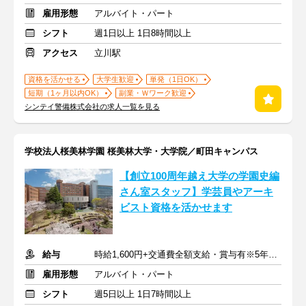
雇用形態
アルバイト・パート
シフト
週1日以上 1日8時間以上
アクセス
立川駅
資格を活かせる
大学生歓迎
単発（1日OK）
短期（1ヶ月以内OK）
副業・Ｗワーク歓迎
シンテイ警備株式会社の求人一覧を見る
学校法人桜美林学園 桜美林大学・大学院／町田キャンパス
【創立100周年越え大学の学園史編
さん室スタッフ】学芸員やアーキ
ビスト資格を活かせます
給与
時給1,600円+交通費全額支給・賞与有※5年間勤務後は時給1,800円
雇用形態
アルバイト・パート
シフト
週5日以上 1日7時間以上