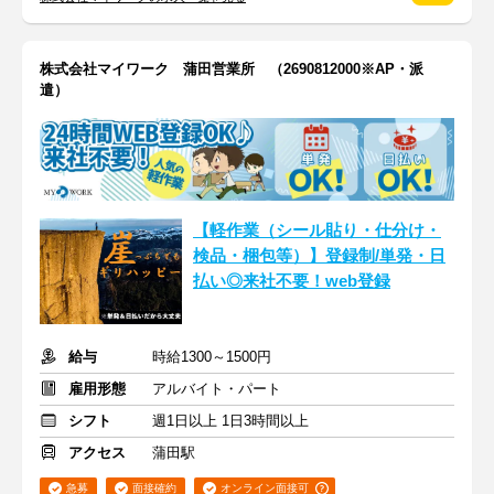
株式会社マイワーク 蒲田営業所 （2690812000※AP・派
遣）
【軽作業（シール貼り・仕分け・
検品・梱包等）】登録制/単発・日
払い◎来社不要！web登録
給与
時給1300～1500円
雇用形態
アルバイト・パート
シフト
週1日以上 1日3時間以上
アクセス
蒲田駅
急募
面接確約
オンライン面接可