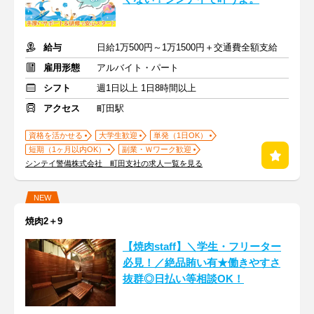
給与
日給1万500円～1万1500円＋交通費全額支給
雇用形態
アルバイト・パート
シフト
週1日以上 1日8時間以上
アクセス
町田駅
資格を活かせる
大学生歓迎
単発（1日OK）
短期（1ヶ月以内OK）
副業・Ｗワーク歓迎
シンテイ警備株式会社 町田支社の求人一覧を見る
NEW
焼肉2＋9
【焼肉staff】＼学生・フリーター
必見！／絶品賄い有★働きやすさ
抜群◎日払い等相談OK！