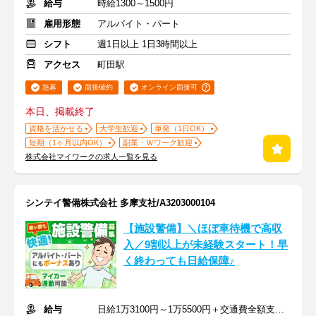
給与
時給1300～1500円
雇用形態
アルバイト・パート
シフト
週1日以上 1日3時間以上
アクセス
町田駅
急募
面接確約
オンライン面接可
本日、掲載終了
資格を活かせる
大学生歓迎
単発（1日OK）
短期（1ヶ月以内OK）
副業・Ｗワーク歓迎
株式会社マイワークの求人一覧を見る
シンテイ警備株式会社 多摩支社/A3203000104
【施設警備】＼ほぼ車待機で高収
入／9割以上が未経験スタート！早
く終わっても日給保障♪
給与
日給1万3100円～1万5500円＋交通費全額支給 ※ボーナス年2回あり