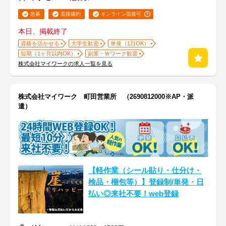
急募
面接確約
オンライン面接可
本日、掲載終了
資格を活かせる
大学生歓迎
単発（1日OK）
短期（1ヶ月以内OK）
副業・Ｗワーク歓迎
株式会社マイワークの求人一覧を見る
株式会社マイワーク 町田営業所 （2690812000※AP・派
遣）
【軽作業（シール貼り・仕分け・
検品・梱包等）】登録制/単発・日
払い◎来社不要！web登録