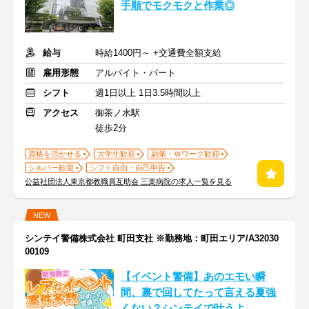
手順でモクモクと作業◎
給与
時給1400円～ +交通費全額支給
雇用形態
アルバイト・パート
シフト
週1日以上 1日3.5時間以上
アクセス
御茶ノ水駅
徒歩2分
資格を活かせる
大学生歓迎
副業・Ｗワーク歓迎
シルバー歓迎
シフト自由・自己申告
公益社団法人東京都教職員互助会 三楽病院の求人一覧を見る
NEW
シンテイ警備株式会社 町田支社 ※勤務地：町田エリア/A32030
00109
【イベント警備】あのエモい瞬
間、裏で回してたって言える夏強
くない？シンテイで叶うよ。