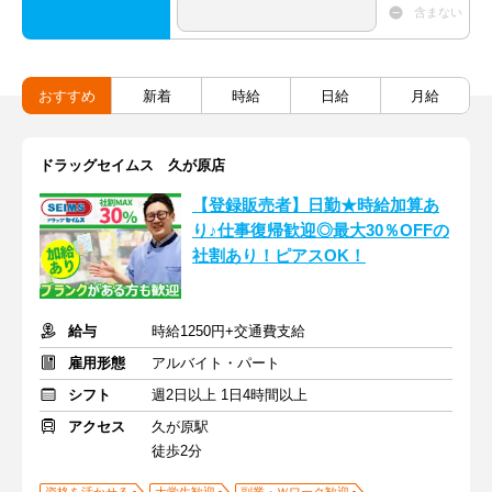
含まない
おすすめ
新着
時給
日給
月給
ドラッグセイムス 久が原店
【登録販売者】日勤★時給加算あ
り♪仕事復帰歓迎◎最大30％OFFの
社割あり！ピアスOK！
給与
時給1250円+交通費支給
雇用形態
アルバイト・パート
シフト
週2日以上 1日4時間以上
アクセス
久が原駅
徒歩2分