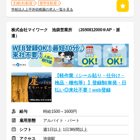
主婦(夫)歓迎
留学生歓迎
学校法人上平井幼稚園の求人一覧を見る
株式会社マイワーク 池袋営業所 （2690812000※AP・派
遣）
【軽作業（シール貼り・仕分け・
検品・梱包等）】登録制/単発・日
払い◎来社不要！web登録
給与
時給1500～1600円
雇用形態
アルバイト・パート
シフト
週1日以上 1日3時間以上
アクセス
池袋駅