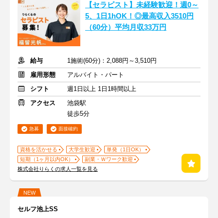
【セラピスト】未経験歓迎！週0～
5、1日1hOK！◎最高収入3510円
（60分）平均月収33万円
給与
1施術(60分)：2,088円～3,510円
雇用形態
アルバイト・パート
シフト
週1日以上 1日1時間以上
アクセス
池袋駅
徒歩5分
急募
面接確約
資格を活かせる
大学生歓迎
単発（1日OK）
短期（1ヶ月以内OK）
副業・Ｗワーク歓迎
株式会社りらくの求人一覧を見る
NEW
セルフ池上SS