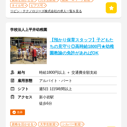
ネイル可
ピアス可
リビン・テクノロジーズ株式会社の求人一覧を見る
学校法人上平井幼稚園
【預かり保育スタッフ】子どもた
ちの見守り◎高時給1800円★幼稚
園教諭の免許があればOK
給与
時給1800円以上 ＋ 交通費全額支給
雇用形態
アルバイト・パート
シフト
週5日 1日5時間以上
アクセス
新小岩駅
徒歩6分
急募
資格を活かせる
大学生歓迎
シルバー歓迎