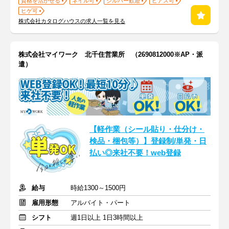
資格を活かせる
ネイル可
シルバー歓迎
ピアス可
ヒゲ可
株式会社カタログハウスの求人一覧を見る
株式会社マイワーク 北千住営業所 （2690812000※AP・派
遣）
【軽作業（シール貼り・仕分け・
検品・梱包等）】登録制/単発・日
払い◎来社不要！web登録
給与
時給1300～1500円
雇用形態
アルバイト・パート
シフト
週1日以上 1日3時間以上