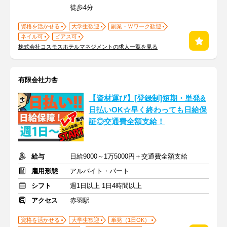
徒歩4分
資格を活かせる
大学生歓迎
副業・Ｗワーク歓迎
ネイル可
ピアス可
株式会社コスモスホテルマネジメントの求人一覧を見る
有限会社力舎
【資材運び】[登録制]短期・単発&
日払いOK☆早く終わっても日給保
証◎交通費全額支給！
給与
日給9000～1万5000円＋交通費全額支給
雇用形態
アルバイト・パート
シフト
週1日以上 1日4時間以上
アクセス
赤羽駅
資格を活かせる
大学生歓迎
単発（1日OK）