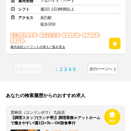
雇用形態
アルバイト・パート
シフト
週2日 1日3時間以上
アクセス
辰巳駅
徒歩10分
資格を活かせる
大学生歓迎
ネイル可
ピアス可
ヒゲ可
株式会社ジーフットの求人一覧を見る
1
2
3
4
5
前のページへ
次のページへ
あなたの検索履歴からのおすすめ求人
雲林坊（ユンリンボウ） 九段店
【調理スタッフ(ランチ帯)】調理業務≫アットホーム
で働きやすい!週1日×3h～OK賄食事付