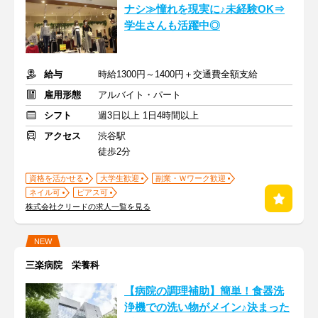
ナシ≫憧れを現実に♪未経験OK⇒
学生さんも活躍中◎
給与
時給1300円～1400円＋交通費全額支給
雇用形態
アルバイト・パート
シフト
週3日以上 1日4時間以上
アクセス
渋谷駅
徒歩2分
資格を活かせる
大学生歓迎
副業・Ｗワーク歓迎
ネイル可
ピアス可
株式会社クリードの求人一覧を見る
NEW
三楽病院 栄養科
【病院の調理補助】簡単！食器洗
浄機での洗い物がメイン♪決まった