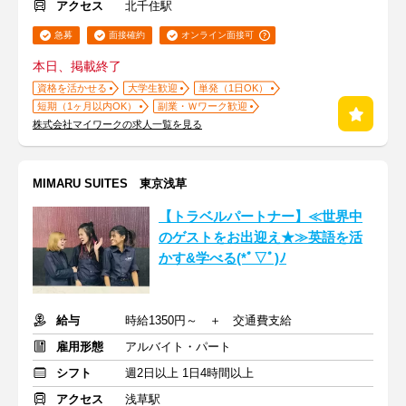
アクセス
北千住駅
急募
面接確約
オンライン面接可
本日、掲載終了
資格を活かせる
大学生歓迎
単発（1日OK）
短期（1ヶ月以内OK）
副業・Ｗワーク歓迎
株式会社マイワークの求人一覧を見る
MIMARU SUITES 東京浅草
【トラベルパートナー】≪世界中
のゲストをお出迎え★≫英語を活
かす&学べる(*ﾟ▽ﾟ)ﾉ
給与
時給1350円～ ＋ 交通費支給
雇用形態
アルバイト・パート
シフト
週2日以上 1日4時間以上
アクセス
浅草駅