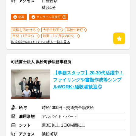
アクセス
白金台駅
徒歩1分
急募
オンライン面接可
資格を活かせる
大学生歓迎
高校生歓迎
単発（1日OK）
短期（1ヶ月以内OK）
株式会社WAO STYLEの求人一覧を見る
司法書士法人 浜松町歩法務事務所
【事務スタッフ】20-30代活躍中！
ファイリングや書類作成等シンプ
ルWORK♪経験者歓迎◎
給与
時給1300円＋交通費全額支給
雇用形態
アルバイト・パート
シフト
週3日以上 1日6時間以上
アクセス
浜松町駅