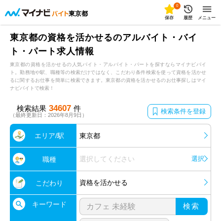
0
東京都
保存
履歴
メニュー
東京都の資格を活かせるのアルバイト・バイ
ト・パート求人情報
東京都の資格を活かせるの人気バイト・アルバイト・パートを探すならマイナビバイ
ト。勤務地や駅、職種等の検索だけではなく、こだわり条件検索を使って資格を活かせ
るに関するお仕事を簡単に検索できます。東京都の資格を活かせるのお仕事探しはマイ
ナビバイトで検索！
34607
検索結果
件
検索条件を登録
（最終更新日：2026年8月9日）
エリア/駅
東京都
選択してください
選択
職種
資格を活かせる
こだわり
キーワード
検索