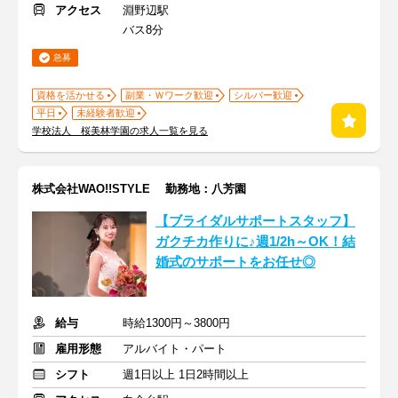
アクセス
淵野辺駅
バス8分
急募
資格を活かせる
副業・Ｗワーク歓迎
シルバー歓迎
平日
未経験者歓迎
学校法人 桜美林学園の求人一覧を見る
株式会社WAO!!STYLE 勤務地：八芳園
【ブライダルサポートスタッフ】
ガクチカ作りに♪週1/2h～OK！結
婚式のサポートをお任せ◎
給与
時給1300円～3800円
雇用形態
アルバイト・パート
シフト
週1日以上 1日2時間以上