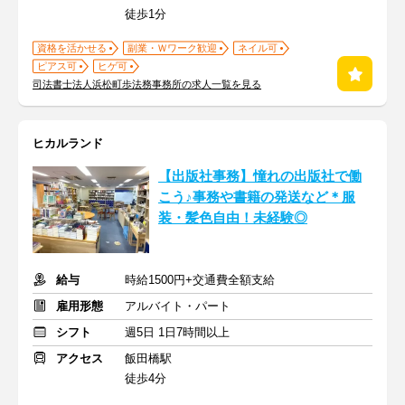
徒歩1分
資格を活かせる
副業・Ｗワーク歓迎
ネイル可
ピアス可
ヒゲ可
司法書士法人浜松町歩法務事務所の求人一覧を見る
ヒカルランド
【出版社事務】憧れの出版社で働
こう♪事務や書籍の発送など＊服
装・髪色自由！未経験◎
給与
時給1500円+交通費全額支給
雇用形態
アルバイト・パート
シフト
週5日 1日7時間以上
アクセス
飯田橋駅
徒歩4分