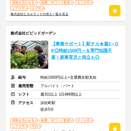
資格を活かせる
副業・Ｗワーク歓迎
ネイル可
ピアス可
ヒゲ可
株式会社ヒカルランドの求人一覧を見る
株式会社ビビッドガーデン
【事務サポート】駅チカ★週3～O
K◎時給1500円～＆専門知識不
要！家事育児と両立も◎
給与
時給1500円以上+交通費全額支給
雇用形態
アルバイト・パート
シフト
週3日以上 1日4時間以上
アクセス
浜松町駅
徒歩5分
資格を活かせる
副業・Ｗワーク歓迎
ネイル可
ピアス可
平日