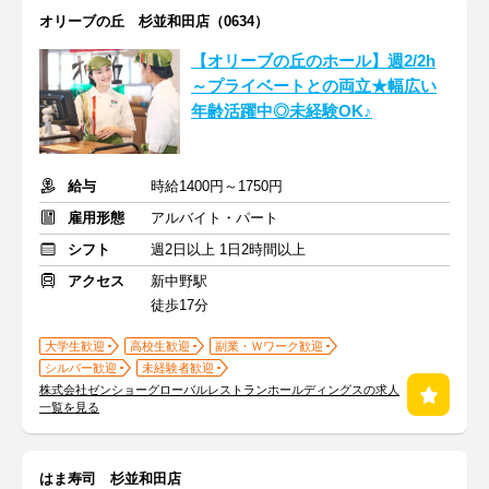
オリーブの丘 杉並和田店（0634）
【オリーブの丘のホール】週2/2h
～プライベートとの両立★幅広い
年齢活躍中◎未経験OK♪
給与
時給1400円～1750円
雇用形態
アルバイト・パート
シフト
週2日以上 1日2時間以上
アクセス
新中野駅
徒歩17分
大学生歓迎
高校生歓迎
副業・Ｗワーク歓迎
シルバー歓迎
未経験者歓迎
株式会社ゼンショーグローバルレストランホールディングスの求人
一覧を見る
はま寿司 杉並和田店