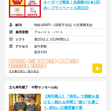
オーダーで簡単！未経験OK★1日/
2h～プライベートも両立◎
給与
時給1600円～(深夜手当込) ※交通費支給
雇用形態
アルバイト・パート
シフト
週2日以上 1日2時間以上
アクセス
新中野駅
徒歩13分
大学生歓迎
副業・Ｗワーク歓迎
シルバー歓迎
未経験者歓迎
髪色自由
すき家の求人一覧を見る
立ち寿司横丁 中野サンモール(k)
【寿司職人】『寿司』で感動を届
ける！頼れる仲間と"握り"を磨こ
う♪前払い◎履歴書不要