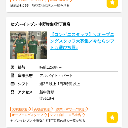
株式会社JSS 渋谷支社の求人一覧を見る
セブン-イレブン 中野弥生町5丁目店
【コンビニスタッフ】＼オープニ
ングスタッフ大募集／今ならシフ
トも選び放題♪
給与
時給1250円～
雇用形態
アルバイト・パート
シフト
週2日以上 1日3時間以上
アクセス
新中野駅
徒歩18分
大学生歓迎
高校生歓迎
副業・Ｗワーク歓迎
オープニングスタッフ
シフト自由・自己申告
セブンイレブン 中野弥生町5丁目店の求人一覧を見る