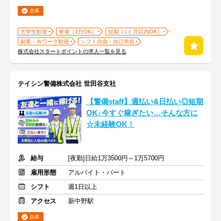
急募
大学生歓迎
単発（1日OK）
短期（1ヶ月以内OK）
副業・Ｗワーク歓迎
シフト自由・自己申告
株式会社スタートポイントの求人一覧を見る
テイシン警備株式会社 世田谷支社
【警備staff】週払い&日払い◎短期
OK♪今すぐ稼ぎたい…そんな方に
☆未経験OK！
給与
[夜勤]日給1万3500円～1万5700円
雇用形態
アルバイト・パート
シフト
週1日以上
アクセス
新中野駅
急募