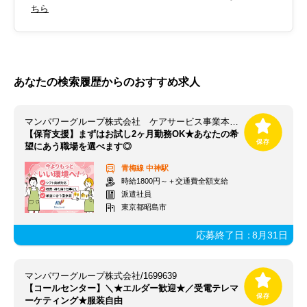
ちら
あなたの検索履歴からのおすすめ求人
マンパワーグループ株式会社 ケアサービス事業本部 首都圏保育/1009999
【保育支援】まずはお試し2ヶ月勤務OK★あなたの希
望にあう職場を選べます◎
青梅線
中神駅
時給1800円～＋交通費全額支給
派遣社員
東京都昭島市
応募終了日：
8月31日
マンパワーグループ株式会社/1699639
【コールセンター】＼★エルダー歓迎★／受電テレマ
ーケティング★服装自由