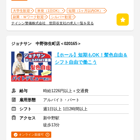
大学生歓迎
単発（1日OK）
短期（1ヶ月以内OK）
副業・Ｗワーク歓迎
シルバー歓迎
テイシン警備株式会社 世田谷支社の求人一覧を見る
ジョナサン 中野弥生町店＜020165＞
【ホール】短期もOK！髪色自由＆
シフト自由で働こう
給与
時給1226円以上＋交通費
雇用形態
アルバイト・パート
シフト
週1日以上 1日2時間以上
アクセス
新中野駅
徒歩13分
オンライン面接可