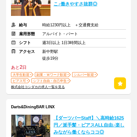
こ♪働きやすさ抜群◎
給与
時給1230円以上 ＋交通費支給
雇用形態
アルバイト・パート
シフト
週3日以上 1日3時間以上
アクセス
新中野駅
徒歩19分
2
あと
日
大学生歓迎
副業・Ｗワーク歓迎
シルバー歓迎
ピアス可
シフト自由・自己申告
株式会社コシダカの求人一覧を見る
Darts&DiningBAR LINX
【ダーツバーStaff】＼高時給1625
円／派手髪・ピアスALL自由♪楽し
みながら働くならココ◎