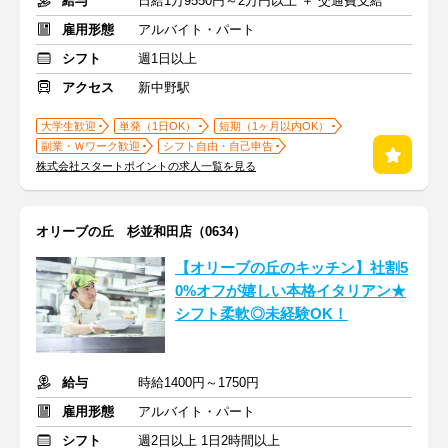
給与
日給1万9550円～2万円以上 ＋ 交通費支給
雇用形態
アルバイト・パート
シフト
週1日以上
アクセス
新中野駅
大学生歓迎
単発（1日OK）
短期（1ヶ月以内OK）
副業・Ｗワーク歓迎
シフト自由・自己申告
株式会社スタートポイントの求人一覧を見る
オリーブの丘 杉並和田店（0634）
【オリーブの丘のキッチン】社割5
0%オフが嬉しい本格イタリアン★
シフト柔軟◎未経験OK！
給与
時給1400円～1750円
雇用形態
アルバイト・パート
シフト
週2日以上 1日2時間以上