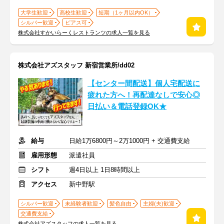
大学生歓迎
高校生歓迎
短期（1ヶ月以内OK）
シルバー歓迎
ピアス可
株式会社すかいらーくレストランツの求人一覧を見る
株式会社アズスタッフ 新宿営業所/dd02
【センター間配送】個人宅配送に
疲れた方へ！再配達なしで安心◎
日払い＆電話登録OK★
給与
日給1万6800円～2万1000円 + 交通費支給
雇用形態
派遣社員
シフト
週4日以上 1日8時間以上
アクセス
新中野駅
シルバー歓迎
未経験者歓迎
髪色自由
主婦(夫)歓迎
交通費支給
株式会社アズスタッフの求人一覧を見る