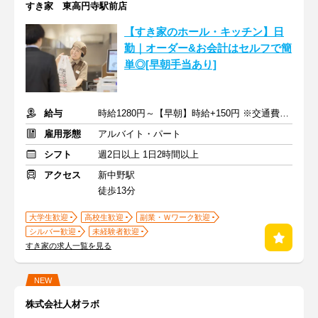
すき家 東高円寺駅前店
【すき家のホール・キッチン】日
勤｜オーダー&お会計はセルフで簡
単◎[早朝手当あり]
給与
時給1280円～【早朝】時給+150円 ※交通費支給
雇用形態
アルバイト・パート
シフト
週2日以上 1日2時間以上
アクセス
新中野駅
徒歩13分
大学生歓迎
高校生歓迎
副業・Ｗワーク歓迎
シルバー歓迎
未経験者歓迎
すき家の求人一覧を見る
NEW
株式会社人材ラボ