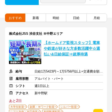
おすすめ
新着
時給
日給
月給
株式会社JSS 渋谷支社 ※中野エリア
【ホームドア監視スタッフ】電車
や鉄道が好きな方多数活躍中☆週
払い&日給保証⇒超厚待遇
給与
日給1万5423円～1万5756円以上+交通費全額支給
雇用形態
アルバイト・パート
シフト
週1日以上
アクセス
新中野駅
2
あと
日
大学生歓迎
副業・Ｗワーク歓迎
シルバー歓迎
シフト自由・自己申告
未経験者歓迎