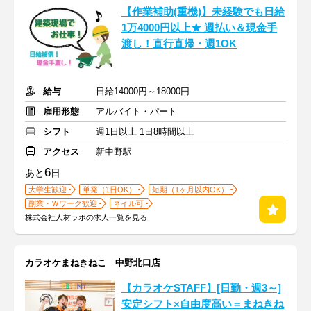
【作業補助(重機)】未経験でも日給
1万4000円以上★ 週払い＆現金手
渡し！直行直帰・週1OK
給与
日給14000円～18000円
雇用形態
アルバイト・パート
シフト
週1日以上 1日8時間以上
アクセス
新中野駅
6
あと
日
大学生歓迎
単発（1日OK）
短期（1ヶ月以内OK）
副業・Ｗワーク歓迎
ネイル可
株式会社人材ラボの求人一覧を見る
カラオケまねきねこ 中野北口店
【カラオケSTAFF】[日勤・週3～]
安定シフト×自由度高い＝まねきね