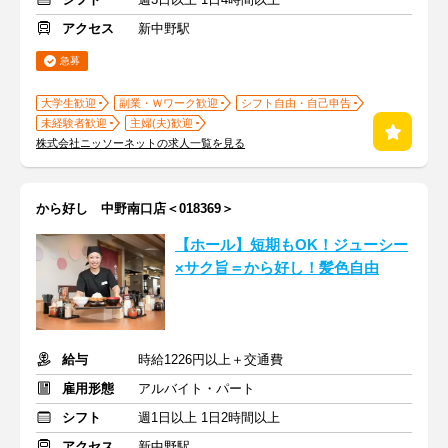
アクセス
新中野駅
急募
大学生歓迎
副業・Ｗワーク歓迎
シフト自由・自己申告
未経験者歓迎
主婦(夫)歓迎
株式会社ニッソーネットの求人一覧を見る
から好し 中野南口店＜018369＞
【ホール】短期もOK！ジューシー
×サク旨＝から好し！髪色自由
給与
時給1226円以上＋交通費
雇用形態
アルバイト・パート
シフト
週1日以上 1日2時間以上
アクセス
新中野駅