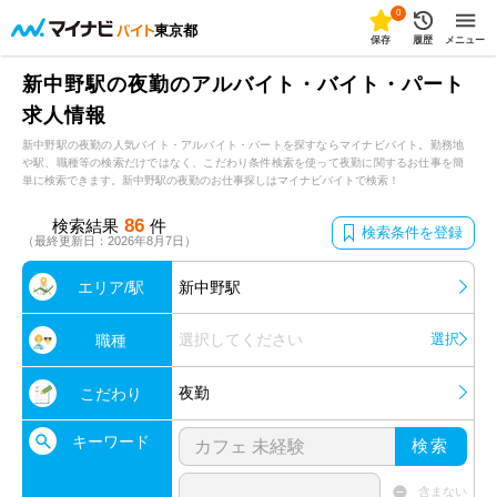
0
東京都
保存
履歴
メニュー
新中野駅の夜勤のアルバイト・バイト・パート
求人情報
新中野駅の夜勤の人気バイト・アルバイト・パートを探すならマイナビバイト。勤務地
や駅、職種等の検索だけではなく、こだわり条件検索を使って夜勤に関するお仕事を簡
単に検索できます。新中野駅の夜勤のお仕事探しはマイナビバイトで検索！
86
検索結果
件
検索条件を登録
（最終更新日：2026年8月7日）
エリア/駅
新中野駅
選択してください
選択
職種
夜勤
こだわり
キーワード
検索
含まない