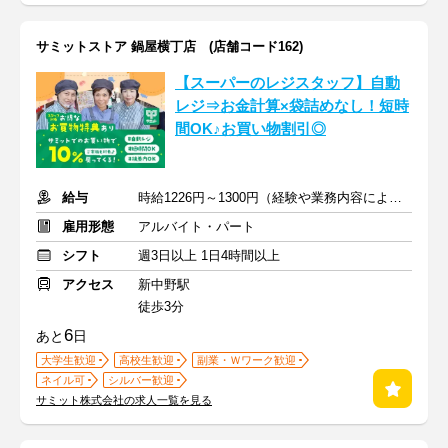
サミットストア 鍋屋横丁店 (店舗コード162)
【スーパーのレジスタッフ】自動
レジ⇒お金計算×袋詰めなし！短時
間OK♪お買い物割引◎
給与
時給1226円～1300円（経験や業務内容による）+交通費全額
雇用形態
アルバイト・パート
シフト
週3日以上 1日4時間以上
アクセス
新中野駅
徒歩3分
6
あと
日
大学生歓迎
高校生歓迎
副業・Ｗワーク歓迎
ネイル可
シルバー歓迎
サミット株式会社の求人一覧を見る