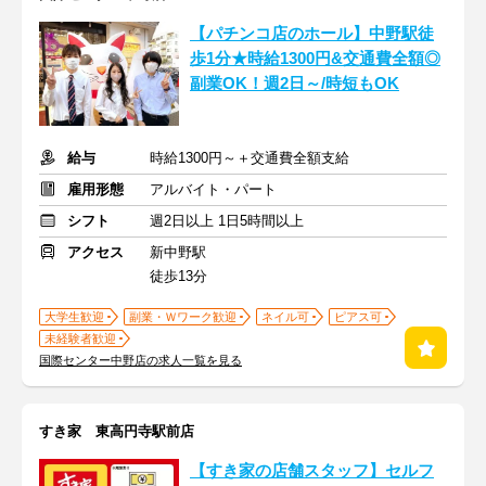
【パチンコ店のホール】中野駅徒
歩1分★時給1300円&交通費全額◎
副業OK！週2日～/時短もOK
給与
時給1300円～＋交通費全額支給
雇用形態
アルバイト・パート
シフト
週2日以上 1日5時間以上
アクセス
新中野駅
徒歩13分
大学生歓迎
副業・Ｗワーク歓迎
ネイル可
ピアス可
未経験者歓迎
国際センター中野店の求人一覧を見る
すき家 東高円寺駅前店
【すき家の店舗スタッフ】セルフ