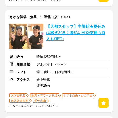
さかな酒場 魚星 中野北口店 c0431
【店舗スタッフ】中野駅★夏休み
は稼ぎどき！週払い可◎友達も収
入もGET♪
給与
時給1250円以上
雇用形態
アルバイト・パート
シフト
週1日以上 1日3時間以上
アクセス
新中野駅
徒歩15分
大学生歓迎
副業・Ｗワーク歓迎
シフト自由・自己申告
未経験者歓迎
髪色自由
チムニー株式会社 の求人一覧を見る