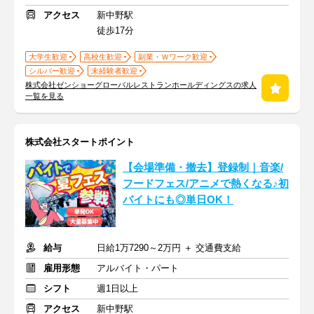
アクセス
新中野駅
徒歩17分
大学生歓迎
高校生歓迎
副業・Ｗワーク歓迎
シルバー歓迎
未経験者歓迎
株式会社ゼンショーグローバルレストランホールディングスの求人
一覧を見る
株式会社スタートポイント
【会場準備・撤去】登録制｜音楽/
フードフェス/アニメで熱くなる♪初
バイトにも◎単日OK！
給与
日給1万7290～2万円 ＋ 交通費支給
雇用形態
アルバイト・パート
シフト
週1日以上
アクセス
新中野駅