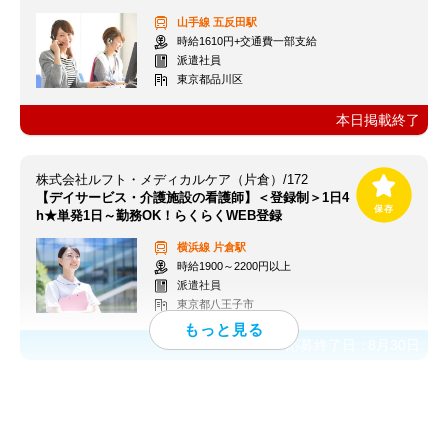
山手線
五反田駅
時給1610円+交通費一部支給
派遣社員
東京都品川区
本日掲載終了
株式会社ルフト・メディカルケア（片倉）/172
【デイサービス・介護施設の看護師】＜登録制＞1日4
h★単発1日～勤務OK！らくらくWEB登録
横浜線
片倉駅
時給1900～2200円以上
派遣社員
東京都八王子市
応募終了日：
8月30日