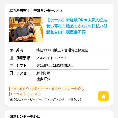
立ち寿司横丁 中野サンモール(h)
【ホール】未経験OK★人気の立ち
食い寿司！絶品まかない♪日払い◎
髪色自由！履歴書不要
給与
時給1300円以上＋交通費全額支給
雇用形態
アルバイト・パート
シフト
週1日以上 1日3時間以上
アクセス
新中野駅
徒歩17分
大学生歓迎
副業・Ｗワーク歓迎
シルバー歓迎
ピアス可
ヒゲ可
株式会社エー・ピーホールディングスの求人一覧を見る
国際センター中野店