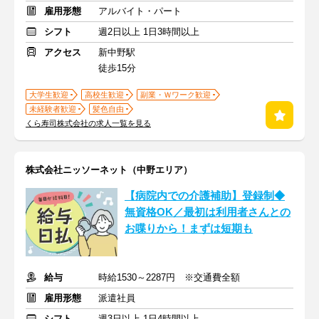
雇用形態
アルバイト・パート
シフト
週2日以上 1日3時間以上
アクセス
新中野駅
徒歩15分
大学生歓迎
高校生歓迎
副業・Ｗワーク歓迎
未経験者歓迎
髪色自由
くら寿司株式会社の求人一覧を見る
株式会社ニッソーネット（中野エリア）
【病院内での介護補助】登録制◆
無資格OK／最初は利用者さんとの
お喋りから！まずは短期も
給与
時給1530～2287円 ※交通費全額
雇用形態
派遣社員
シフト
週3日以上 1日4時間以上