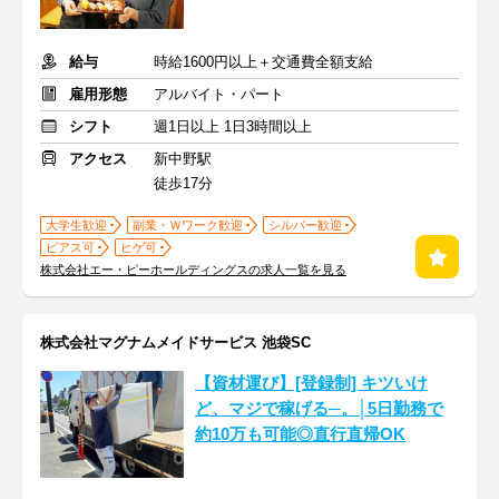
給与
時給1600円以上＋交通費全額支給
雇用形態
アルバイト・パート
シフト
週1日以上 1日3時間以上
アクセス
新中野駅
徒歩17分
大学生歓迎
副業・Ｗワーク歓迎
シルバー歓迎
ピアス可
ヒゲ可
株式会社エー・ピーホールディングスの求人一覧を見る
株式会社マグナムメイドサービス 池袋SC
【資材運び】[登録制] キツいけ
ど、マジで稼げる─。│5日勤務で
約10万も可能◎直行直帰OK