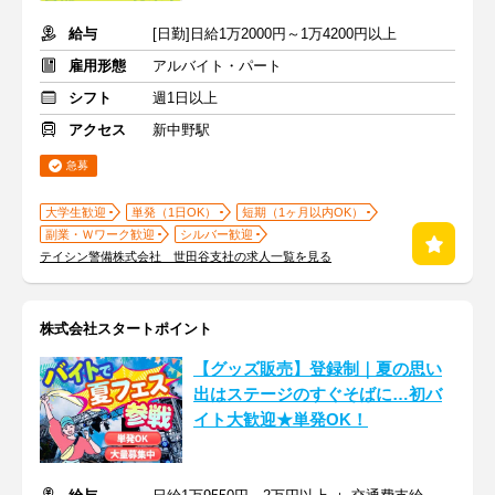
給与
[日勤]日給1万2000円～1万4200円以上
雇用形態
アルバイト・パート
シフト
週1日以上
アクセス
新中野駅
急募
大学生歓迎
単発（1日OK）
短期（1ヶ月以内OK）
副業・Ｗワーク歓迎
シルバー歓迎
テイシン警備株式会社 世田谷支社の求人一覧を見る
株式会社スタートポイント
【グッズ販売】登録制｜夏の思い
出はステージのすぐそばに…初バ
イト大歓迎★単発OK！