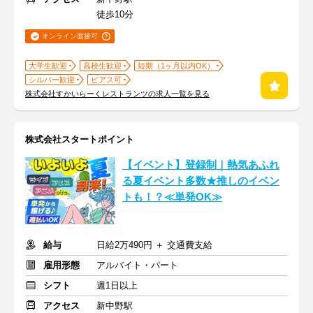
徒歩10分
オンライン面接可
大学生歓迎
高校生歓迎
短期（1ヶ月以内OK）
シルバー歓迎
ピアス可
株式会社すかいらーくレストランツの求人一覧を見る
株式会社スタートポイント
【イベント】登録制｜熱気あふれ
る夏イベント多数★推しのイベン
トも！？≪単発OK≫
給与
日給2万490円 ＋ 交通費支給
雇用形態
アルバイト・パート
シフト
週1日以上
アクセス
新中野駅