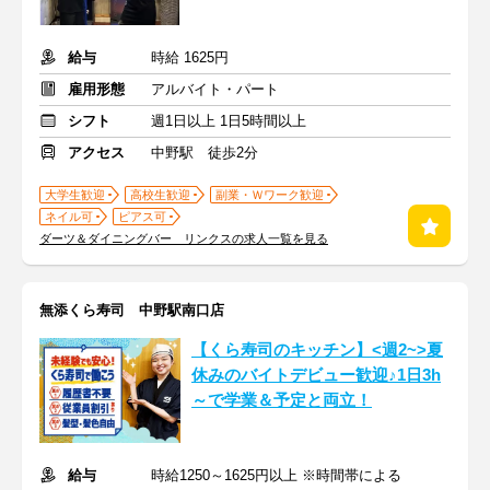
給与
時給 1625円
雇用形態
アルバイト・パート
シフト
週1日以上 1日5時間以上
アクセス
中野駅 徒歩2分
大学生歓迎
高校生歓迎
副業・Ｗワーク歓迎
ネイル可
ピアス可
ダーツ＆ダイニングバー リンクスの求人一覧を見る
無添くら寿司 中野駅南口店
【くら寿司のキッチン】<週2~>夏
休みのバイトデビュー歓迎♪1日3h
～で学業＆予定と両立！
給与
時給1250～1625円以上 ※時間帯による