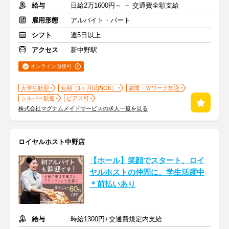
給与
日給2万1600円～ ＋ 交通費全額支給
雇用形態
アルバイト・パート
シフト
週5日以上
アクセス
新中野駅
オンライン面接可
大学生歓迎
短期（1ヶ月以内OK）
副業・Ｗワーク歓迎
シルバー歓迎
ピアス可
株式会社マグナムメイドサービスの求人一覧を見る
ロイヤルホスト中野店
【ホール】笑顔でスタート、ロイ
ヤルホストの仲間に。学生活躍中
＊前払いあり
給与
時給1300円+交通費規定内支給