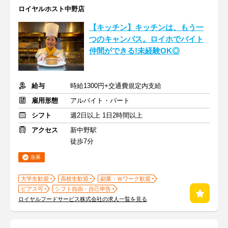
ロイヤルホスト中野店
【キッチン】キッチンは、もう一
つのキャンパス。ロイホでバイト
仲間ができる!未経験OK◎
給与
時給1300円+交通費規定内支給
雇用形態
アルバイト・パート
シフト
週2日以上 1日2時間以上
アクセス
新中野駅
徒歩7分
急募
大学生歓迎
高校生歓迎
副業・Ｗワーク歓迎
ピアス可
シフト自由・自己申告
ロイヤルフードサービス株式会社の求人一覧を見る