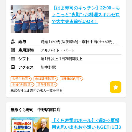
【はま寿司のキッチン】22:00～ち
ょこっと"夜勤"♪お料理スキルゼロ
で大丈夫★前払いOK！
給与
時給1750円(深夜時給)＋曜日手当(土+50円、日祝+70円)
雇用形態
アルバイト・パート
シフト
週1日以上 1日2時間以上
アクセス
新中野駅
大学生歓迎
未経験者歓迎
1日4h以内可
主婦(夫)歓迎
留学生歓迎
株式会社はま寿司の求人一覧を見る
無添くら寿司 中野駅南口店
【くら寿司のホール】<週2~>夏採
用★思い出もお小遣いもGET♪1日3