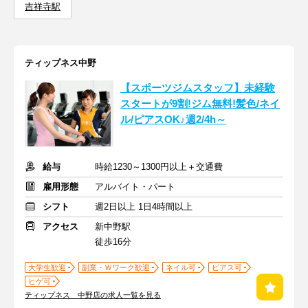
吉祥寺駅
ティップネス中野
【スポーツジムスタッフ】未経験
スタートが9割!ジム無料!髪色/ネイ
ル/ピアスOK♪週2/4h～
給与
時給1230～1300円以上＋交通費
雇用形態
アルバイト・パート
シフト
週2日以上 1日4時間以上
アクセス
新中野駅
徒歩16分
大学生歓迎
副業・Ｗワーク歓迎
ネイル可
ピアス可
ヒゲ可
ティップネス 中野店の求人一覧を見る