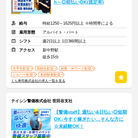
h～◎前払いOK(規定有)
給与
時給1250～1625円以上 ※時間帯による
雇用形態
アルバイト・パート
シフト
週2日以上 1日3時間以上
アクセス
新中野駅
徒歩15分
大学生歓迎
高校生歓迎
副業・Ｗワーク歓迎
シルバー歓迎
未経験者歓迎
くら寿司株式会社の求人一覧を見る
テイシン警備株式会社 世田谷支社
【警備staff】週払い&日払い◎短期
OK♪今すぐ稼ぎたい…そんな方に
☆未経験OK！