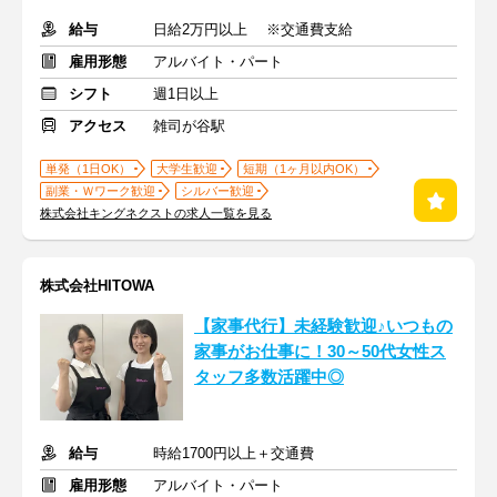
給与
日給2万円以上 ※交通費支給
雇用形態
アルバイト・パート
シフト
週1日以上
アクセス
雑司が谷駅
単発（1日OK）
大学生歓迎
短期（1ヶ月以内OK）
副業・Ｗワーク歓迎
シルバー歓迎
株式会社キングネクストの求人一覧を見る
株式会社HITOWA
【家事代行】未経験歓迎♪いつもの
家事がお仕事に！30～50代女性ス
タッフ多数活躍中◎
給与
時給1700円以上＋交通費
雇用形態
アルバイト・パート