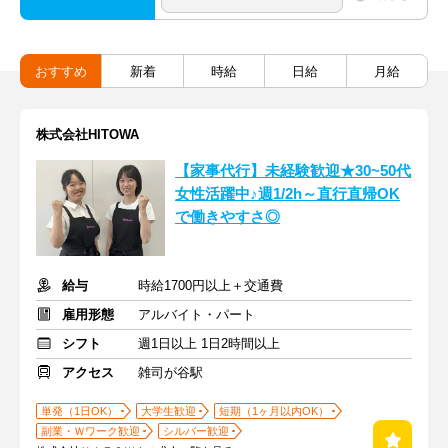
おすすめ
新着
時給
日給
月給
株式会社HITOWA
【家事代行】未経験歓迎★30~50代
女性活躍中♪週1/2h～直行直帰OK
で働きやすさ◎
給与
時給1700円以上＋交通費
雇用形態
アルバイト・パート
シフト
週1日以上 1日2時間以上
アクセス
雑司が谷駅
単発（1日OK）
大学生歓迎
短期（1ヶ月以内OK）
副業・Ｗワーク歓迎
シルバー歓迎