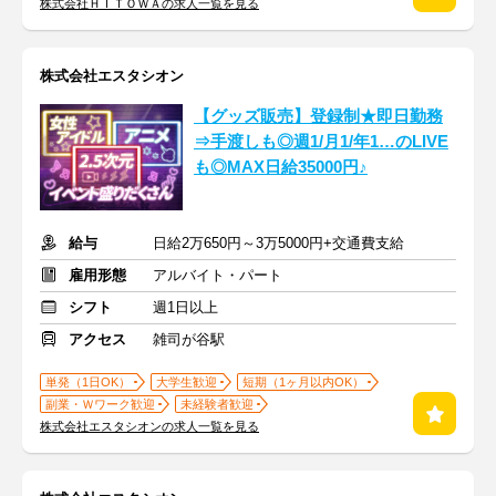
株式会社ＨＩＴＯＷＡの求人一覧を見る
株式会社エスタシオン
【グッズ販売】登録制★即日勤務
⇒手渡しも◎週1/月1/年1…のLIVE
も◎MAX日給35000円♪
給与
日給2万650円～3万5000円+交通費支給
雇用形態
アルバイト・パート
シフト
週1日以上
アクセス
雑司が谷駅
単発（1日OK）
大学生歓迎
短期（1ヶ月以内OK）
副業・Ｗワーク歓迎
未経験者歓迎
株式会社エスタシオンの求人一覧を見る