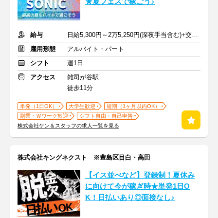
★夏フェスで稼ごう♪
給与
日給5,300円～2万5,250円(深夜手当含む)+交通費支給
雇用形態
アルバイト・パート
シフト
週1日
アクセス
雑司が谷駅
徒歩11分
単発（1日OK）
大学生歓迎
短期（1ヶ月以内OK）
副業・Ｗワーク歓迎
シフト自由・自己申告
株式会社ケン＆スタッフの求人一覧を見る
株式会社キングネクスト ※豊島区目白・高田
【イス並べなど】登録制！夏休み
に向けて今が稼ぎ時★単発1日O
K！日払いあり◎面接なし♪