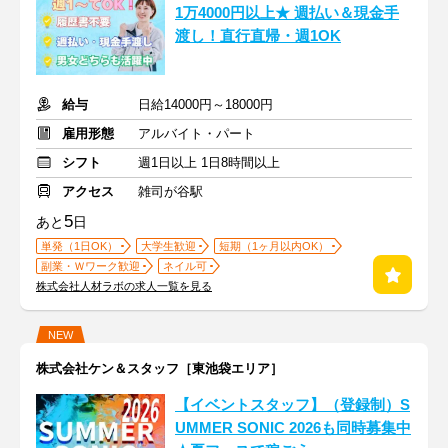
1万4000円以上★ 週払い＆現金手
渡し！直行直帰・週1OK
給与
日給14000円～18000円
雇用形態
アルバイト・パート
シフト
週1日以上 1日8時間以上
アクセス
雑司が谷駅
5
あと
日
単発（1日OK）
大学生歓迎
短期（1ヶ月以内OK）
副業・Ｗワーク歓迎
ネイル可
株式会社人材ラボの求人一覧を見る
NEW
株式会社ケン＆スタッフ［東池袋エリア］
【イベントスタッフ】（登録制）S
UMMER SONIC 2026も同時募集中