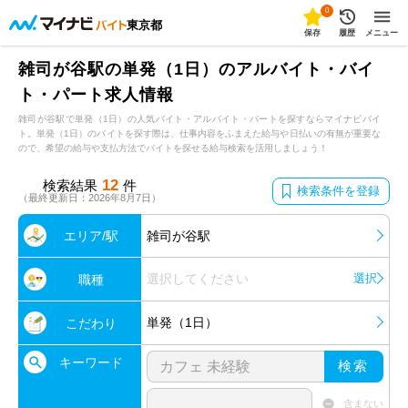
0
東京都
保存
履歴
メニュー
雑司が谷駅の単発（1日）のアルバイト・バイ
ト・パート求人情報
雑司が谷駅で単発（1日）の人気バイト・アルバイト・パートを探すならマイナビバイ
ト。単発（1日）のバイトを探す際は、仕事内容をふまえた給与や日払いの有無が重要な
ので、希望の給与や支払方法でバイトを探せる給与検索を活用しましょう！
12
検索結果
件
検索条件を登録
（最終更新日：2026年8月7日）
エリア/駅
雑司が谷駅
選択してください
選択
職種
単発（1日）
こだわり
キーワード
検索
含まない