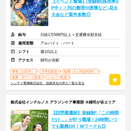
【イベント警備】[登録制]採用率U
P中！！列の整理や誘導など♪花火
大会など案件多数◎
給与
日給1万500円以上＋交通費全額支給
雇用形態
アルバイト・パート
シフト
週1日以上
アクセス
雑司が谷駅
単発（1日OK）
大学生歓迎
短期（1ヶ月以内OK）
副業・Ｗワーク歓迎
シルバー歓迎
シンテイ警備株式会社 池袋支社の求人一覧を見る
株式会社インテルノス アラジンケア事業部 ※雑司が谷エリア
【訪問看護師】登録制*「この時間
だけ…」が叶う職場！24時間いつ
でも勤務OK！Wワークも◎