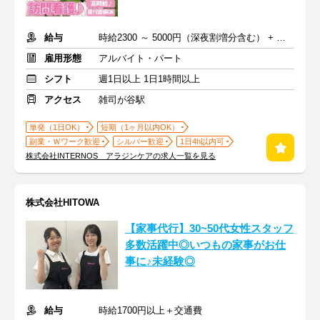
給与
時給2300 ～ 5000円（深夜割増分含む） + 交通費全額支給
雇用形態
アルバイト・パート
シフト
週1日以上 1日1時間以上
アクセス
雑司が谷駅
単発（1日OK）
短期（1ヶ月以内OK）
副業・Ｗワーク歓迎
シルバー歓迎
1日4h以内可
株式会社INTERNOS アラジンケアの求人一覧を見る
株式会社HITOWA
【家事代行】30~50代女性スタッフ
多数活躍中◎いつもの家事がお仕
事に♪未経験◎
給与
時給1700円以上＋交通費