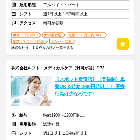
雇用形態
アルバイト・パート
シフト
週1日以上 1日2時間以上
アクセス
雑司が谷駅
単発（1日OK）
大学生歓迎
短期（1ヶ月以内OK）
副業・Ｗワーク歓迎
シルバー歓迎
株式会社ＨＩＴＯＷＡの求人一覧を見る
株式会社ルフト・メディカルケア（雑司が谷）/172
【スポット看護師】〈登録制〉単
発OK＆時給1900円時以上！ 医療
行為は少なめです♪
給与
時給1900～2200円以上
雇用形態
派遣社員
シフト
週1日以上 1日4時間以上