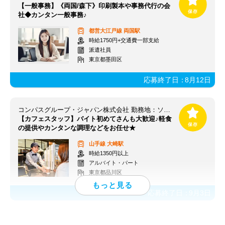
【一般事務】《両国/森下》印刷製本や事務代行の会
社◆カンタン一般事務♪
都営大江戸線
両国駅
時給1750円+交通費一部支給
派遣社員
東京都墨田区
応募終了日：
8月12日
コンパスグループ・ジャパン株式会社 勤務地：ソニーシティー大崎 21245_p
【カフェスタッフ】バイト初めてさんも大歓迎♪軽食
の提供やカンタンな調理などをお任せ★
山手線
大崎駅
時給1350円以上
アルバイト・パート
東京都品川区
応募終了日：
9月3日