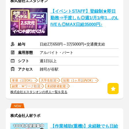
株式会社エスタシオン
【イベントSTAFF】登録制★即日
勤務⇒手渡しも◎週1/月1/年1…のL
IVEも◎MAX日給35000円♪
給与
日給2万650円～3万5000円+交通費支給
雇用形態
アルバイト・パート
シフト
週1日以上
アクセス
雑司が谷駅
単発（1日OK）
大学生歓迎
短期（1ヶ月以内OK）
副業・Ｗワーク歓迎
未経験者歓迎
株式会社エスタシオンの求人一覧を見る
NEW
株式会社人材ラボ
【作業補助(重機)】未経験でも日給