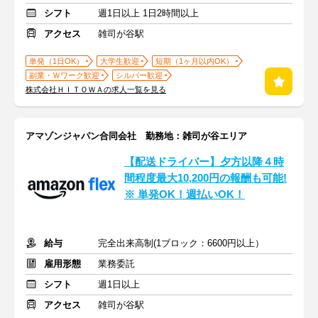
シフト
週1日以上 1日2時間以上
アクセス
雑司が谷駅
単発（1日OK）
大学生歓迎
短期（1ヶ月以内OK）
副業・Ｗワーク歓迎
シルバー歓迎
株式会社ＨＩＴＯＷＡの求人一覧を見る
アマゾンジャパン合同会社 勤務地：雑司が谷エリア
【配送ドライバー】夕方以降４時
間程度最大10,200円の報酬も可能!
※ 単発OK！週払いOK！
給与
完全出来高制(1ブロック：6600円以上）
雇用形態
業務委託
シフト
週1日以上
アクセス
雑司が谷駅