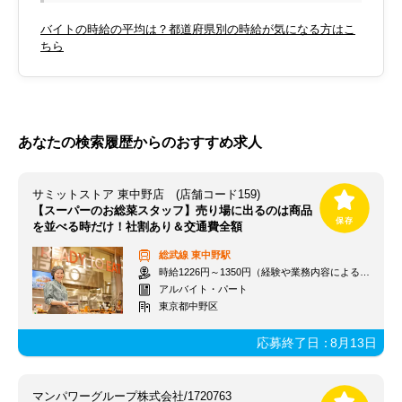
バイトの時給の平均は？都道府県別の時給が気になる方はこ
ちら
あなたの検索履歴からのおすすめ求人
サミットストア 東中野店 (店舗コード159)
【スーパーのお総菜スタッフ】売り場に出るのは商品
を並べる時だけ！社割あり＆交通費全額
総武線
東中野駅
時給1226円～1350円（経験や業務内容による）+交通費全額
アルバイト・パート
東京都中野区
応募終了日：
8月13日
マンパワーグループ株式会社/1720763