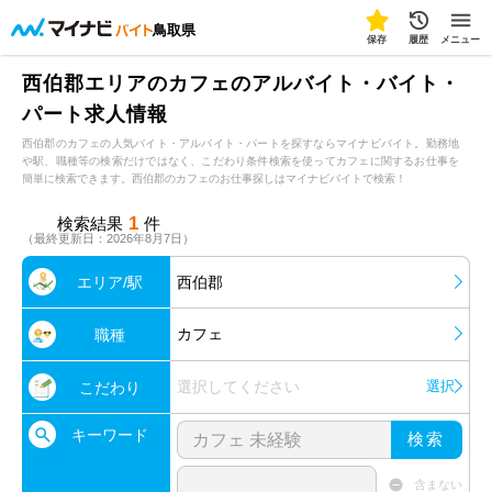
鳥取県
保存
履歴
メニュー
西伯郡エリアのカフェのアルバイト・バイト・
パート求人情報
西伯郡のカフェの人気バイト・アルバイト・パートを探すならマイナビバイト。勤務地
や駅、職種等の検索だけではなく、こだわり条件検索を使ってカフェに関するお仕事を
簡単に検索できます。西伯郡のカフェのお仕事探しはマイナビバイトで検索！
1
検索結果
件
（最終更新日：2026年8月7日）
エリア/駅
西伯郡
カフェ
職種
選択してください
選択
こだわり
キーワード
検索
含まない