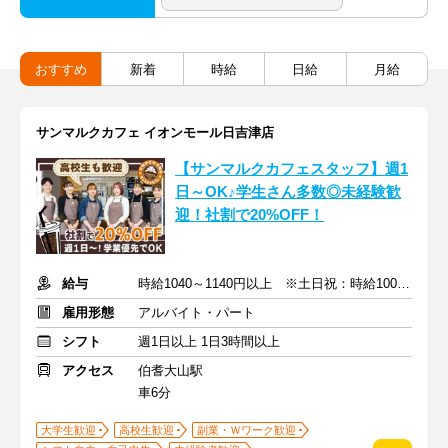
おすすめ
新着
時給
日給
月給
サンマルクカフェ イオンモール日吉津店
【サンマルクカフェスタッフ】週1
日～OK♪学生さん多数◎未経験歓
迎！社割で20%OFF！
給与
時給1040～1140円以上 ※土日祝：時給100円アップ
雇用形態
アルバイト・パート
シフト
週1日以上 1日3時間以上
アクセス
伯耆大山駅
車6分
大学生歓迎
高校生歓迎
副業・Ｗワーク歓迎