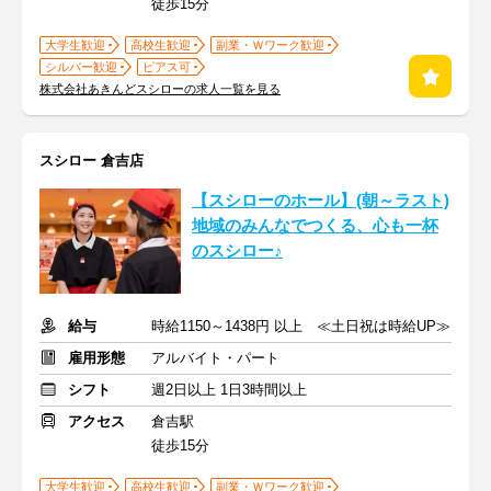
徒歩15分
大学生歓迎
高校生歓迎
副業・Ｗワーク歓迎
シルバー歓迎
ピアス可
株式会社あきんどスシローの求人一覧を見る
スシロー 倉吉店
【スシローのホール】(朝～ラスト)
地域のみんなでつくる、心も一杯
のスシロー♪
給与
時給1150～1438円 以上 ≪土日祝は時給UP≫
雇用形態
アルバイト・パート
シフト
週2日以上 1日3時間以上
アクセス
倉吉駅
徒歩15分
大学生歓迎
高校生歓迎
副業・Ｗワーク歓迎