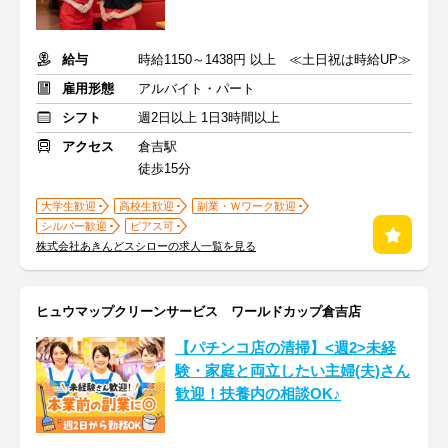
給与
時給1150～1438円 以上 ≪土日祝は時給UP≫
雇用形態
アルバイト・パート
シフト
週2日以上 1日3時間以上
アクセス
倉吉駅
徒歩15分
大学生歓迎
高校生歓迎
副業・Ｗワーク歓迎
シルバー歓迎
ピアス可
株式会社あきんどスシローの求人一覧を見る
ヒュウマップクリーンサービス ワールドカップ倉吉店
【パチンコ店の清掃】<週2>未経
験・家庭と両立したい主婦(夫)さん
歓迎！扶養内の相談OK♪