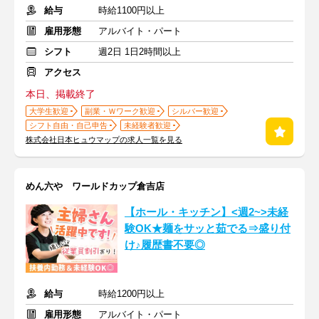
給与
時給1100円以上
雇用形態
アルバイト・パート
シフト
週2日 1日2時間以上
アクセス
本日、掲載終了
大学生歓迎
副業・Ｗワーク歓迎
シルバー歓迎
シフト自由・自己申告
未経験者歓迎
株式会社日本ヒュウマップの求人一覧を見る
めん六や ワールドカップ倉吉店
【ホール・キッチン】<週2~>未経
験OK★麺をサッと茹でる⇒盛り付
け♪履歴書不要◎
給与
時給1200円以上
雇用形態
アルバイト・パート