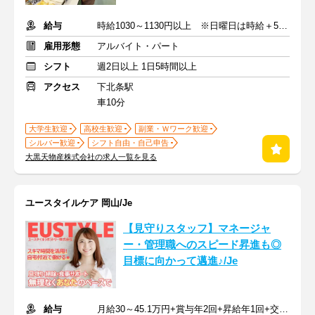
給与
時給1030～1130円以上 ※日曜日は時給＋50円
雇用形態
アルバイト・パート
シフト
週2日以上 1日5時間以上
アクセス
下北条駅
車10分
大学生歓迎
高校生歓迎
副業・Ｗワーク歓迎
シルバー歓迎
シフト自由・自己申告
大黒天物産株式会社の求人一覧を見る
ユースタイルケア 岡山/Je
【見守りスタッフ】マネージャ
ー・管理職へのスピード昇進も◎
目標に向かって邁進♪/Je
給与
月給30～45.1万円+賞与年2回+昇給年1回+交通費全額