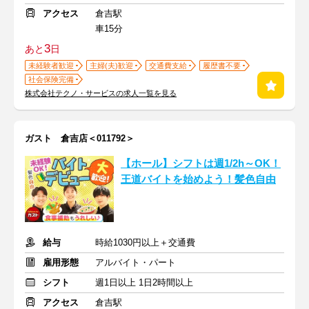
アクセス
倉吉駅
車15分
3
あと
日
未経験者歓迎
主婦(夫)歓迎
交通費支給
履歴書不要
社会保険完備
株式会社テクノ・サービスの求人一覧を見る
ガスト 倉吉店＜011792＞
【ホール】シフトは週1/2h～OK！
王道バイトを始めよう！髪色自由
給与
時給1030円以上＋交通費
雇用形態
アルバイト・パート
シフト
週1日以上 1日2時間以上
アクセス
倉吉駅