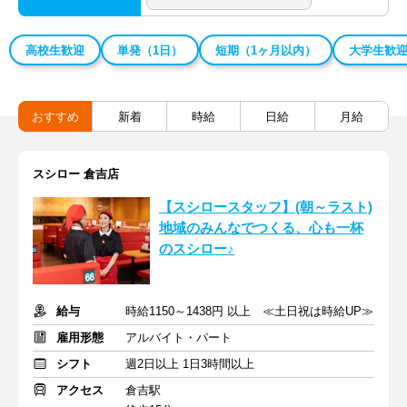
高校生歓迎
単発（1日）
短期（1ヶ月以内）
大学生歓
おすすめ
新着
時給
日給
月給
スシロー 倉吉店
【スシロースタッフ】(朝～ラスト)
地域のみんなでつくる、心も一杯
のスシロー♪
給与
時給1150～1438円 以上 ≪土日祝は時給UP≫
雇用形態
アルバイト・パート
シフト
週2日以上 1日3時間以上
アクセス
倉吉駅