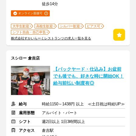
徒歩14分
オンライン面接可
大学生歓迎
高校生歓迎
シルバー歓迎
ピアス可
シフト自由・自己申告
株式会社すかいらーくレストランツの求人一覧を見る
スシロー 倉吉店
【バックヤード・仕込み】お盆前
でも後でも、好きな時に開始OK！
給与前払い制度有◎
給与
時給1150～1438円 以上 ≪土日祝は時給UP≫
雇用形態
アルバイト・パート
シフト
週2日以上 1日3時間以上
アクセス
倉吉駅