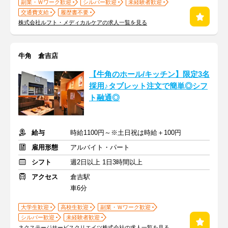
副業・Ｗワーク歓迎
シルバー歓迎
未経験者歓迎
交通費支給
履歴書不要
株式会社ルフト・メディカルケアの求人一覧を見る
牛角 倉吉店
【牛角のホール/キッチン】限定3名
採用♪タブレット注文で簡単◎シフ
ト融通◎
給与
時給1100円～※土日祝は時給＋100円
雇用形態
アルバイト・パート
シフト
週2日以上 1日3時間以上
アクセス
倉吉駅
車6分
大学生歓迎
高校生歓迎
副業・Ｗワーク歓迎
シルバー歓迎
未経験者歓迎
ネクステージサービスクリエイツ株式会社の求人一覧を見る