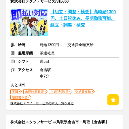
株式会社テクノ・サービス/916658
【組立・調整・検査】高時給1300
円。土日祝休み。長期勤務可能。
組立・調整・検査
給与
時給1300円～ + 交通費全額支給
雇用形態
派遣社員
シフト
週5日
アクセス
倉吉駅
車7分
6
あと
日
平日
未経験者歓迎
主婦(夫)歓迎
交通費支給
履歴書不要
株式会社テクノ・サービスの求人一覧を見る
株式会社スタッフサービス/鳥取県倉吉市・鳥取【倉吉駅】