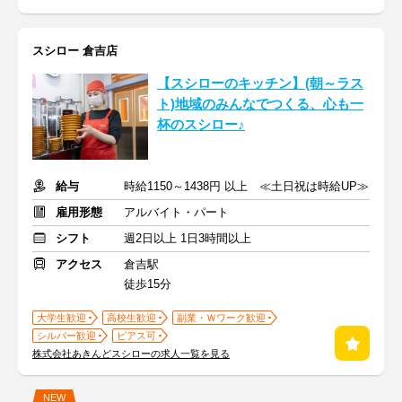
スシロー 倉吉店
【スシローのキッチン】(朝～ラス
ト)地域のみんなでつくる、心も一
杯のスシロー♪
給与
時給1150～1438円 以上 ≪土日祝は時給UP≫
雇用形態
アルバイト・パート
シフト
週2日以上 1日3時間以上
アクセス
倉吉駅
徒歩15分
大学生歓迎
高校生歓迎
副業・Ｗワーク歓迎
シルバー歓迎
ピアス可
株式会社あきんどスシローの求人一覧を見る
NEW