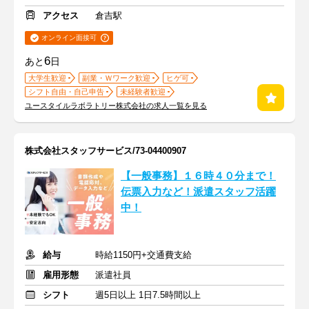
アクセス
倉吉駅
オンライン面接可
6
あと
日
大学生歓迎
副業・Ｗワーク歓迎
ヒゲ可
シフト自由・自己申告
未経験者歓迎
ユースタイルラボラトリー株式会社の求人一覧を見る
株式会社スタッフサービス/73-04400907
【一般事務】１６時４０分まで！
伝票入力など！派遣スタッフ活躍
中！
給与
時給1150円+交通費支給
雇用形態
派遣社員
シフト
週5日以上 1日7.5時間以上