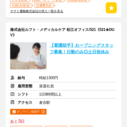
主婦(夫)歓迎
交通費支給
ヤマト運輸株式会社の求人一覧を見る
株式会社ルフト・メディカルケア 松江オフィス/521《521★DU
V》
【看護助手】おープニングスタッ
フ募集！日勤のみ◎土日祝休み
給与
時給1300円
雇用形態
派遣社員
シフト
1日8時間以上
アクセス
倉吉駅
オンライン面接可
3
あと
日