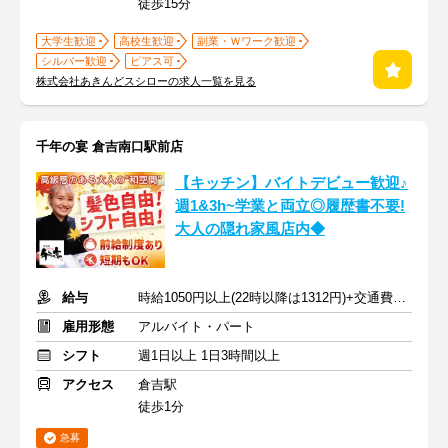
徒歩15分
大学生歓迎
高校生歓迎
副業・Ｗワーク歓迎
シルバー歓迎
ピアス可
株式会社あきんどスシローの求人一覧を見る
千年の宴 倉吉南口駅前店
【キッチン】バイトデビュー歓迎♪
週1&3h~学業と両立◎履歴書不要!
大人の隠れ家風店内◆
給与
時給1050円以上(22時以降は1312円)+交通費規定内支給
雇用形態
アルバイト・パート
シフト
週1日以上 1日3時間以上
アクセス
倉吉駅
徒歩1分
急募