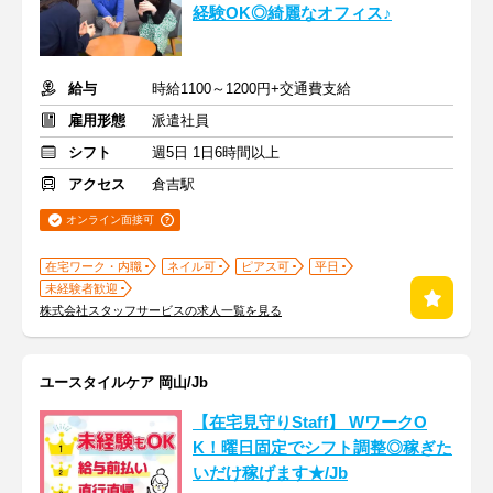
経験OK◎綺麗なオフィス♪
給与
時給1100～1200円+交通費支給
雇用形態
派遣社員
シフト
週5日 1日6時間以上
アクセス
倉吉駅
オンライン面接可
在宅ワーク・内職
ネイル可
ピアス可
平日
未経験者歓迎
株式会社スタッフサービスの求人一覧を見る
ユースタイルケア 岡山/Jb
【在宅見守りStaff】 WワークO
K！曜日固定でシフト調整◎稼ぎた
いだけ稼げます★/Jb