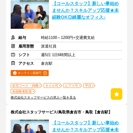
【コールスタッフ】新しい事始め
ませんか？スキルアップ応援★未
経験OK◎綺麗なオフィス♪
給与
時給1100～1200円+交通費支給
雇用形態
派遣社員
シフト
週5日 1日6時間以上
アクセス
倉吉駅
オンライン面接可
在宅ワーク・内職
ネイル可
ピアス可
平日
未経験者歓迎
株式会社スタッフサービスの求人一覧を見る
株式会社スタッフサービス/鳥取県倉吉市・鳥取【倉吉駅】
【コールスタッフ】新しい事始め
ませんか？スキルアップ応援★未