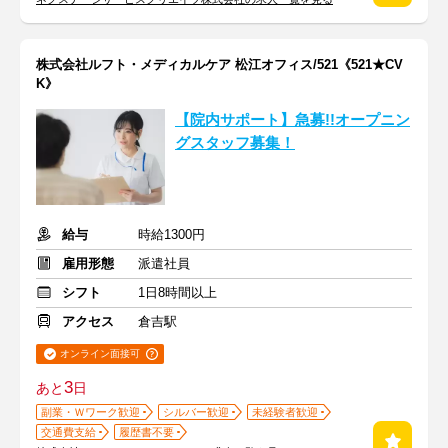
株式会社ルフト・メディカルケア 松江オフィス/521《521★CV
K》
【院内サポート】急募!!オープニン
グスタッフ募集！
給与
時給1300円
雇用形態
派遣社員
シフト
1日8時間以上
アクセス
倉吉駅
オンライン面接可
3
あと
日
副業・Ｗワーク歓迎
シルバー歓迎
未経験者歓迎
交通費支給
履歴書不要