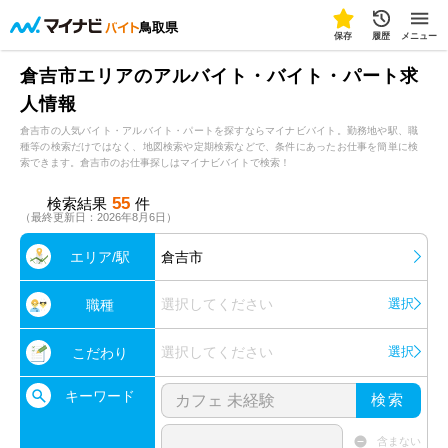
鳥取県
保存
履歴
メニュー
倉吉市エリアのアルバイト・バイト・パート求
人情報
倉吉市の人気バイト・アルバイト・パートを探すならマイナビバイト。勤務地や駅、職
種等の検索だけではなく、地図検索や定期検索などで、条件にあったお仕事を簡単に検
索できます。倉吉市のお仕事探しはマイナビバイトで検索！
55
検索結果
件
（最終更新日：2026年8月6日）
エリア/駅
倉吉市
選択してください
選択
職種
選択してください
選択
こだわり
キーワード
検索
含まない