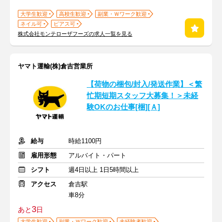
大学生歓迎
高校生歓迎
副業・Ｗワーク歓迎
ネイル可
ピアス可
株式会社モンテローザフーズの求人一覧を見る
ヤマト運輸(株)倉吉営業所
【荷物の梱包/封入/発送作業】＜繁
忙期短期スタッフ大募集！＞未経
験OKのお仕事[梱][Ａ]
給与
時給1100円
雇用形態
アルバイト・パート
シフト
週4日以上 1日5時間以上
アクセス
倉吉駅
車8分
3
あと
日
大学生歓迎
副業・Ｗワーク歓迎
未経験者歓迎