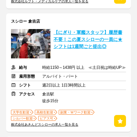
株式会社ルフト・メディカルケアの求人一覧を見る
スシロー 倉吉店
【にぎり・軍艦スタッフ】履歴書
不要！この夏スシローの一員に★
シフトは1週間ごと提出◎
給与
時給1150～1438円 以上 ≪土日祝は時給UP≫
雇用形態
アルバイト・パート
シフト
週2日以上 1日3時間以上
アクセス
倉吉駅
徒歩15分
大学生歓迎
高校生歓迎
副業・Ｗワーク歓迎
シルバー歓迎
ピアス可
株式会社あきんどスシローの求人一覧を見る