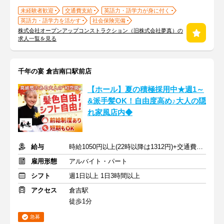
未経験者歓迎
交通費支給
英語力・語学力が身に付く
英語力・語学力を活かす
社会保険完備
株式会社オープンアップコンストラクション（旧株式会社夢真）の
求人一覧を見る
千年の宴 倉吉南口駅前店
【ホール】夏の積極採用中★週1～
&派手髪OK！自由度高め♪大人の隠
れ家風店内◆
給与
時給1050円以上(22時以降は1312円)+交通費規定内支給
雇用形態
アルバイト・パート
シフト
週1日以上 1日3時間以上
アクセス
倉吉駅
徒歩1分
急募