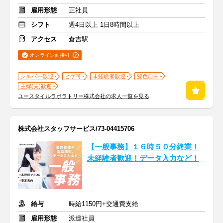
雇用形態
正社員
シフト
週4日以上 1日8時間以上
アクセス
倉吉駅
オンライン面接可
シルバー歓迎
ヒゲ可
未経験者歓迎
髪色自由
主婦(夫)歓迎
ユースタイルラボラトリー株式会社の求人一覧を見る
株式会社スタッフサービス/73-04415706
【一般事務】１６時５０分終業！
未経験者歓迎！データ入力など！
給与
時給1150円+交通費支給
雇用形態
派遣社員