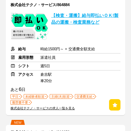
株式会社テクノ・サービス/864884
【検査・運搬】給与即払いＯＫ!製
品の運搬・検査業務など
給与
時給1500円～ + 交通費全額支給
雇用形態
派遣社員
シフト
週5日
アクセス
倉吉駅
車20分
6
あと
日
平日
未経験者歓迎
主婦(夫)歓迎
交通費支給
履歴書不要
株式会社テクノ・サービスの求人一覧を見る
NEW