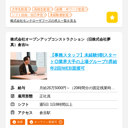
大学生歓迎
高校生歓迎
副業・Ｗワーク歓迎
シフト自由・自己申告
未経験者歓迎
株式会社モンテローザフーズの求人一覧を見る
株式会社オープンアップコンストラクション（旧株式会社夢
真）倉吉/o
【事務スタッフ】未経験9割スター
ト◎業界大手の上場グループ!!昇給
年2回/WEB面接可
給与
月給26万5000円～（20時間分の固定残業時間代を含む）
雇用形態
正社員
シフト
週5日 1日8時間以上
アクセス
倉吉駅
急募
オンライン面接可