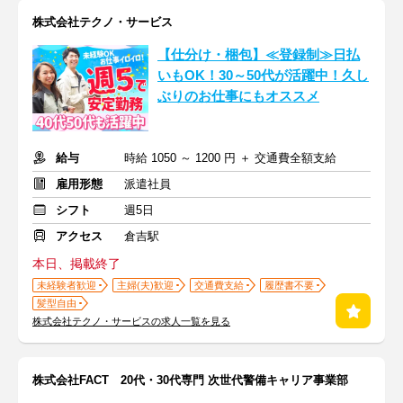
株式会社テクノ・サービス
【仕分け・梱包】≪登録制≫日払
いもOK！30～50代が活躍中！久し
ぶりのお仕事にもオススメ
給与
時給 1050 ～ 1200 円 ＋ 交通費全額支給
雇用形態
派遣社員
シフト
週5日
アクセス
倉吉駅
本日、掲載終了
未経験者歓迎
主婦(夫)歓迎
交通費支給
履歴書不要
髪型自由
株式会社テクノ・サービスの求人一覧を見る
株式会社FACT 20代・30代専門 次世代警備キャリア事業部