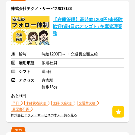
株式会社テクノ・サービス/917128
【在庫管理】高時給1200円!未経験
歓迎!週4日のオシゴト♪在庫管理業
務
給与
時給1200円～ + 交通費全額支給
雇用形態
派遣社員
シフト
週5日
アクセス
倉吉駅
徒歩13分
6
あと
日
平日
未経験者歓迎
主婦(夫)歓迎
交通費支給
履歴書不要
株式会社テクノ・サービスの求人一覧を見る
NEW