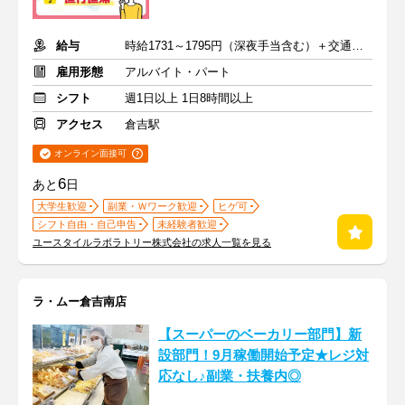
給与
時給1731～1795円（深夜手当含む）＋交通費支給
雇用形態
アルバイト・パート
シフト
週1日以上 1日8時間以上
アクセス
倉吉駅
オンライン面接可
6
あと
日
大学生歓迎
副業・Ｗワーク歓迎
ヒゲ可
シフト自由・自己申告
未経験者歓迎
ユースタイルラボラトリー株式会社の求人一覧を見る
ラ・ムー倉吉南店
【スーパーのベーカリー部門】新
設部門！9月稼働開始予定★レジ対
応なし♪副業・扶養内◎