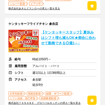
シルバー歓迎
ピアス可
株式会社あきんどスシローの求人一覧を見る
ケンタッキーフライドチキン 倉吉店
【ケンタッキースタッフ】夏休み
はシフト増も減もOK★都合に合わ
せて勤務できる◎週1～♪
給与
時給1050円～
雇用形態
アルバイト・パート
シフト
週1日以上 1日3時間以上
アクセス
倉吉駅
徒歩9分
大学生歓迎
高校生歓迎
副業・Ｗワーク歓迎
シフト自由・自己申告
未経験者歓迎
株式会社ＴＡＮＡＢＥ グローバルキッチンの求人一覧を見る