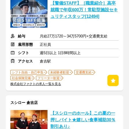
【警備STAFF】［職業紹介］高卒
就職で年収600万！常駐型施設セキ
ュリティスタッフ[12494]
給与
月給27万1720～34万5700円+交通費支給
雇用形態
正社員
シフト
週5日以上 1日8時間以上
アクセス
倉吉駅
シフト自由・自己申告
未経験者歓迎
交通費支給
社会保険完備
フリーター歓迎
株式会社ファクトの求人一覧を見る
スシロー 倉吉店
【スシローのホール】この夏の一
押しバイト★嬉しい食事補助30％
割引あり♪