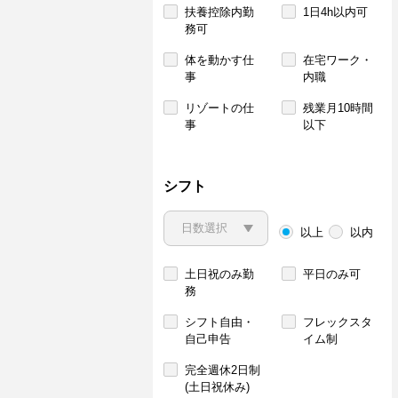
扶養控除内勤
1日4h以内可
務可
体を動かす仕
在宅ワーク・
事
内職
リゾートの仕
残業月10時間
事
以下
シフト
以上
以内
土日祝のみ勤
平日のみ可
務
シフト自由・
フレックスタ
自己申告
イム制
完全週休2日制
(土日祝休み)