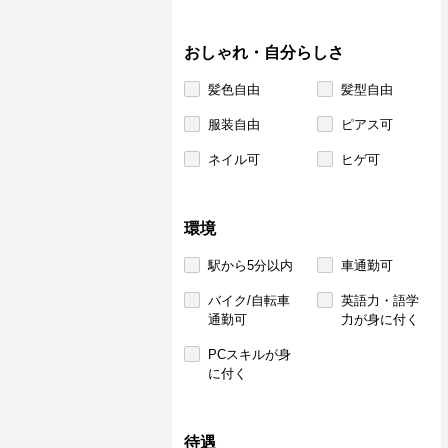
おしゃれ・自分らしさ
髪色自由
髪型自由
服装自由
ピアス可
ネイル可
ヒゲ可
環境
駅から5分以内
車通勤可
バイク/自転車
英語力・語学
通勤可
力が身に付く
PCスキルが身
に付く
待遇