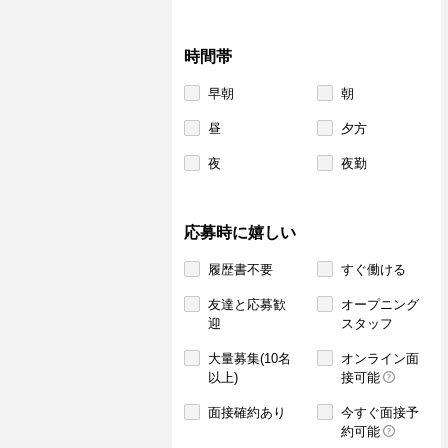
時間帯
早朝
朝
昼
夕方
夜
夜勤
応募時に嬉しい
履歴書不要
すぐ働ける
友達と応募歓
オープニング
迎
スタッフ
大量募集(10名
オンライン面
以上)
接可能
面接確約あり
今すぐ面接予
約可能