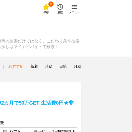
0
保存
履歴
メニュー
種等の検索だけではなく、こだわり条件検索
事探しはマイナビバイトで検索！
|
おすすめ
新着
時給
日給
月給
2カ月で50万GET!生活費0円★非
通費
シフト
週5日以上 1日8時間以上