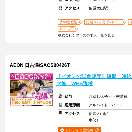
アクセス
伯耆大山駅
大学生歓迎
短期（1ヶ月以内OK）
ピアス可
株式会社シアーズの求人一覧を見る
AEON 日吉津/SACS00426T
【イオンの試食販売】短期｜時給1
マ無｜WEB選考
給与
時給1300円～＋交通費
雇用形態
アルバイト・パート
アクセス
伯耆大山駅
車6分
オンライン面接可