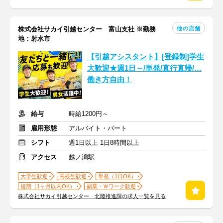
他の店舗
株式会社サカイ引越センター 富山支社 ※勤務
地：射水市
【引越アシスタント】[登録制]学生
大歓迎★週1日～/単発/直行直帰/…
働き方自由！
給与
時給1200円～
雇用形態
アルバイト・パート
シフト
週1日以上 1日8時間以上
アクセス
越ノ潟駅
大学生歓迎
高校生歓迎
単発（1日OK）
短期（1ヶ月以内OK）
副業・Ｗワーク歓迎
株式会社サカイ引越センター 北陸推進課の求人一覧を見る