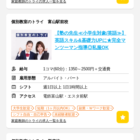
家庭教師のトライの求人一覧を見る
個別教室のトライ 富山駅前校
【塾の先生≪小学生対象/英語≫】
英語スキル&基礎力UPに★完全マ
ンツーマン指導◎私服OK
給与
1コマ(60分)：1350～2500円＋交通費
雇用形態
アルバイト・パート
シフト
週1日以上 1日1時間以上
アクセス
電鉄富山駅・エスタ前駅
大学生歓迎
短期（1ヶ月以内OK）
副業・Ｗワーク歓迎
シフト自由・自己申告
未経験者歓迎
家庭教師のトライの求人一覧を見る