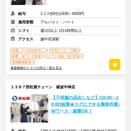
給与
1コマ(60分)1430～6930円
雇用形態
アルバイト・パート
シフト
週1日以上 1日1時間以上
アクセス
越中荏原駅
短期（1ヶ月以内OK）
在宅ワーク・内職
副業・Ｗワーク歓迎
シフト自由・自己申告
未経験者歓迎
家庭教師のトライの求人一覧を見る
１３８７西松屋チェーン 砺波中神店
【子供服の品出しなど】[16:00～2
0:00]短期★スグにできる簡単作業♪
Wワーク・副業OK！