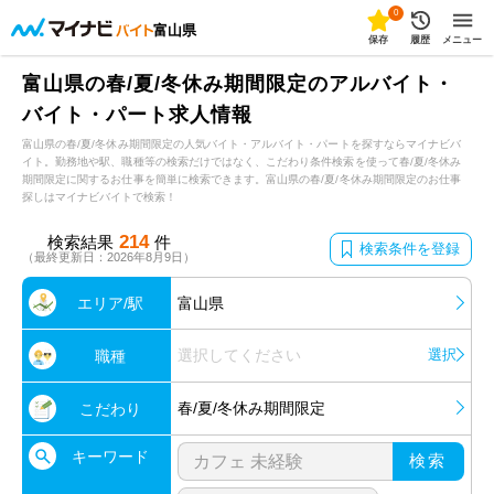
0
富山県
保存
履歴
メニュー
富山県の春/夏/冬休み期間限定のアルバイト・
バイト・パート求人情報
富山県の春/夏/冬休み期間限定の人気バイト・アルバイト・パートを探すならマイナビバ
イト。勤務地や駅、職種等の検索だけではなく、こだわり条件検索を使って春/夏/冬休み
期間限定に関するお仕事を簡単に検索できます。富山県の春/夏/冬休み期間限定のお仕事
探しはマイナビバイトで検索！
214
検索結果
件
検索条件を登録
（最終更新日：2026年8月9日）
エリア/駅
富山県
選択してください
選択
職種
春/夏/冬休み期間限定
こだわり
キーワード
検索