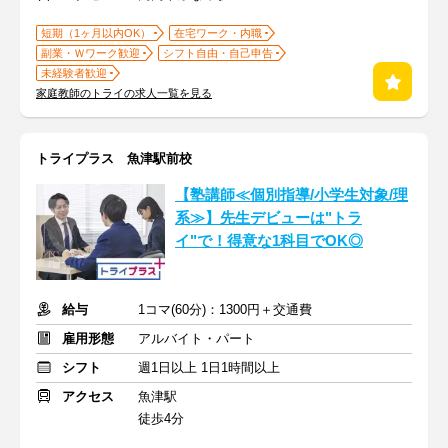
短期（1ヶ月以内OK）
在宅ワーク・内職
副業・Ｗワーク歓迎
シフト自由・自己申告
未経験者歓迎
家庭教師のトライの求人一覧を見る
トライプラス 魚津駅前校
【塾講師≪個別指導/小学生対象/理
系≫】先生デビューは"トラ
イ"で！得意な1科目でOK◎
給与
1コマ(60分)：1300円＋交通費
雇用形態
アルバイト・パート
シフト
週1日以上 1日1時間以上
アクセス
魚津駅
徒歩4分