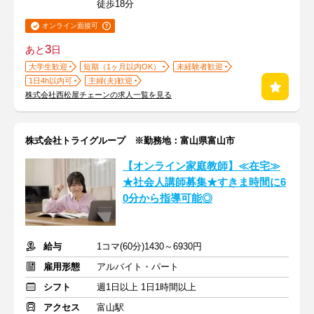
徒歩18分
オンライン面接可
3
あと
日
大学生歓迎
短期（1ヶ月以内OK）
未経験者歓迎
1日4h以内可
主婦(夫)歓迎
株式会社西松屋チェーンの求人一覧を見る
株式会社トライグループ ※勤務地：富山県富山市
【オンライン家庭教師】≪在宅≫
★社会人講師募集★すきま時間に6
0分から指導可能◎
給与
1コマ(60分)1430～6930円
雇用形態
アルバイト・パート
シフト
週1日以上 1日1時間以上
アクセス
富山駅