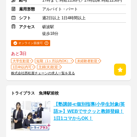
給与
17時まで:時給1150円／17時以降:時給1250円
雇用形態
アルバイト・パート
シフト
週2日以上 1日4時間以上
アクセス
砺波駅
徒歩18分
オンライン面接可
3
あと
日
大学生歓迎
短期（1ヶ月以内OK）
未経験者歓迎
1日4h以内可
主婦(夫)歓迎
株式会社西松屋チェーンの求人一覧を見る
トライプラス 魚津駅前校
【塾講師≪個別指導/小学生対象/英
語≫】WEBでサクッと教師登録！
1日1コマからOK！