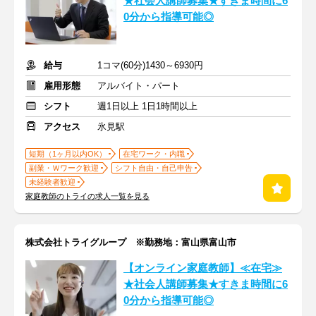
★社会人講師募集★すきま時間に6
0分から指導可能◎
給与
1コマ(60分)1430～6930円
雇用形態
アルバイト・パート
シフト
週1日以上 1日1時間以上
アクセス
氷見駅
短期（1ヶ月以内OK）
在宅ワーク・内職
副業・Ｗワーク歓迎
シフト自由・自己申告
未経験者歓迎
家庭教師のトライの求人一覧を見る
株式会社トライグループ ※勤務地：富山県富山市
【オンライン家庭教師】≪在宅≫
★社会人講師募集★すきま時間に6
0分から指導可能◎