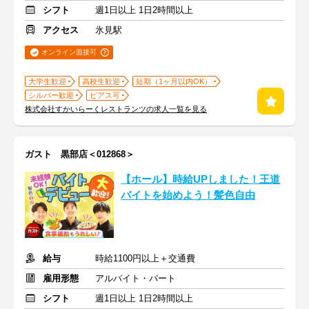
シフト
週1日以上 1日2時間以上
アクセス
氷見駅
オンライン面接可
大学生歓迎
高校生歓迎
短期（1ヶ月以内OK）
シルバー歓迎
ピアス可
株式会社すかいらーくレストランツの求人一覧を見る
ガスト 黒部店＜012868＞
【ホール】時給UPしました！王道
バイトを始めよう！髪色自由
給与
時給1100円以上＋交通費
雇用形態
アルバイト・パート
シフト
週1日以上 1日2時間以上