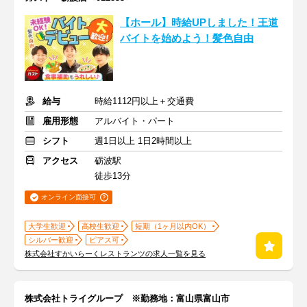
【ホール】時給UPしました！王道
バイトを始めよう！髪色自由
給与
時給1112円以上＋交通費
雇用形態
アルバイト・パート
シフト
週1日以上 1日2時間以上
アクセス
砺波駅
徒歩13分
オンライン面接可
大学生歓迎
高校生歓迎
短期（1ヶ月以内OK）
シルバー歓迎
ピアス可
株式会社すかいらーくレストランツの求人一覧を見る
株式会社トライグループ ※勤務地：富山県富山市