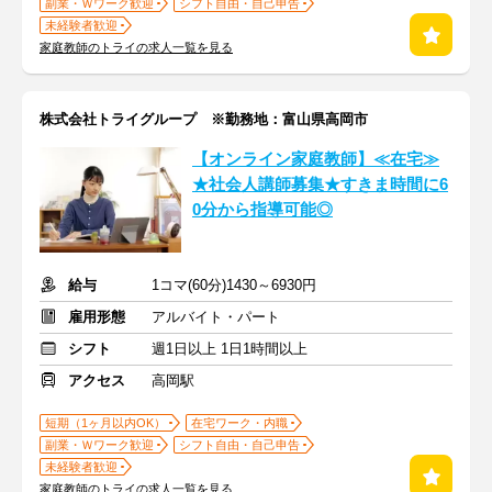
副業・Ｗワーク歓迎
シフト自由・自己申告
未経験者歓迎
家庭教師のトライの求人一覧を見る
株式会社トライグループ ※勤務地：富山県高岡市
【オンライン家庭教師】≪在宅≫
★社会人講師募集★すきま時間に6
0分から指導可能◎
給与
1コマ(60分)1430～6930円
雇用形態
アルバイト・パート
シフト
週1日以上 1日1時間以上
アクセス
高岡駅
短期（1ヶ月以内OK）
在宅ワーク・内職
副業・Ｗワーク歓迎
シフト自由・自己申告
未経験者歓迎
家庭教師のトライの求人一覧を見る