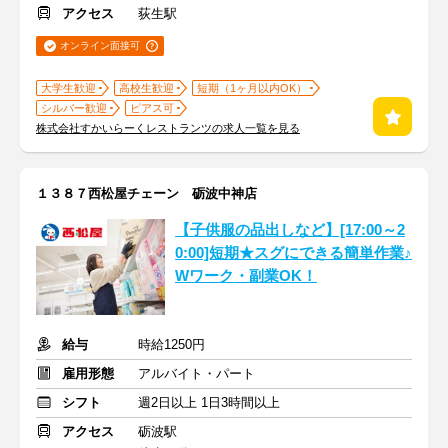
アクセス
荻生駅
オンライン面接可
大学生歓迎
高校生歓迎
短期（1ヶ月以内OK）
シルバー歓迎
ピアス可
株式会社すかいらーくレストランツの求人一覧を見る
１３８７西松屋チェーン 砺波中神店
【子供服の品出しなど】[17:00～2
0:00]短期★スグにできる簡単作業♪
Wワーク・副業OK！
給与
時給1250円
雇用形態
アルバイト・パート
シフト
週2日以上 1日3時間以上
アクセス
砺波駅