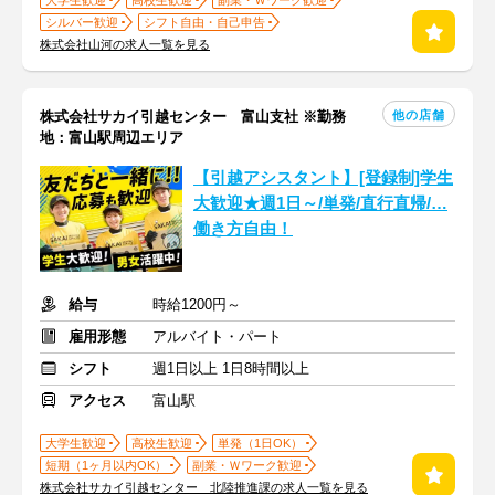
大学生歓迎
高校生歓迎
副業・Ｗワーク歓迎
シルバー歓迎
シフト自由・自己申告
株式会社山河の求人一覧を見る
他の店舗
株式会社サカイ引越センター 富山支社 ※勤務
地：富山駅周辺エリア
【引越アシスタント】[登録制]学生
大歓迎★週1日～/単発/直行直帰/…
働き方自由！
給与
時給1200円～
雇用形態
アルバイト・パート
シフト
週1日以上 1日8時間以上
アクセス
富山駅
大学生歓迎
高校生歓迎
単発（1日OK）
短期（1ヶ月以内OK）
副業・Ｗワーク歓迎
株式会社サカイ引越センター 北陸推進課の求人一覧を見る