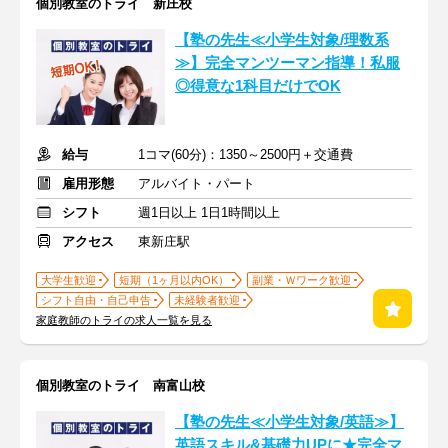
個別教室のトライ 新庄校
【塾の先生≪小学生対象/理数系
≫】完全マンツーマン指導！私服
◎得意な1科目だけでOK
給与
1コマ(60分)：1350～2500円＋交通費
雇用形態
アルバイト・パート
シフト
週1日以上 1日1時間以上
アクセス
東新庄駅
大学生歓迎
短期（1ヶ月以内OK）
副業・Ｗワーク歓迎
シフト自由・自己申告
未経験者歓迎
家庭教師のトライの求人一覧を見る
個別教室のトライ 南富山校
【塾の先生≪小学生対象/英語≫】
英語スキル&基礎力UPに★完全マ