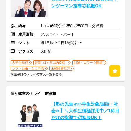
ンツーマン指導◎私服OK
給与
1コマ(60分)：1350～2500円＋交通費
雇用形態
アルバイト・パート
シフト
週1日以上 1日1時間以上
アクセス
大町駅
大学生歓迎
短期（1ヶ月以内OK）
副業・Ｗワーク歓迎
シフト自由・自己申告
未経験者歓迎
家庭教師のトライの求人一覧を見る
個別教室のトライ 砺波校
【塾の先生≪小学生対象/国語・社
会≫】＼大学生積極採用中／1科目
だけの指導で◎私服OK！