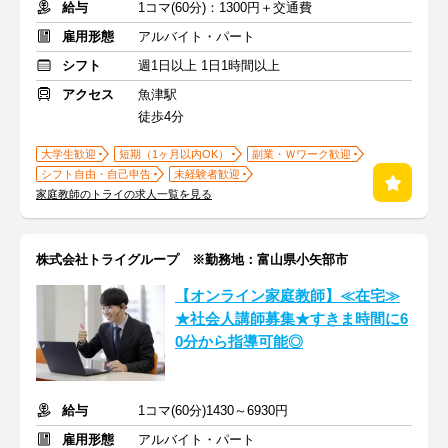
給与
1コマ(60分)：1300円＋交通費
雇用形態
アルバイト・パート
シフト
週1日以上 1日1時間以上
アクセス
魚津駅
徒歩4分
大学生歓迎
短期（1ヶ月以内OK）
副業・Ｗワーク歓迎
シフト自由・自己申告
未経験者歓迎
家庭教師のトライの求人一覧を見る
株式会社トライグループ ※勤務地：富山県小矢部市
【オンライン家庭教師】≪在宅≫
★社会人講師募集★すきま時間に6
0分から指導可能◎
給与
1コマ(60分)1430～6930円
雇用形態
アルバイト・パート