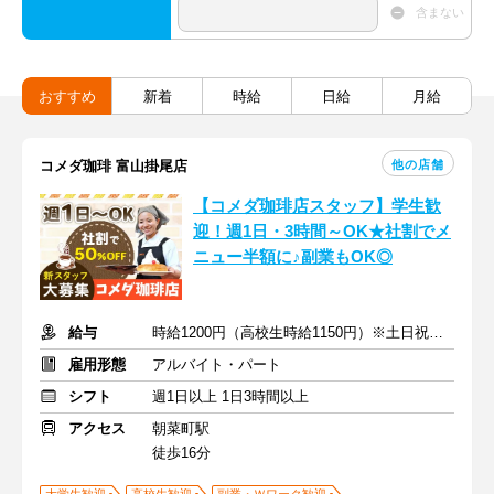
含まない
おすすめ
新着
時給
日給
月給
他の店舗
コメダ珈琲 富山掛尾店
【コメダ珈琲店スタッフ】学生歓
迎！週1日・3時間～OK★社割でメ
ニュー半額に♪副業もOK◎
給与
時給1200円（高校生時給1150円）※土日祝は時給＋50円
雇用形態
アルバイト・パート
シフト
週1日以上 1日3時間以上
アクセス
朝菜町駅
徒歩16分