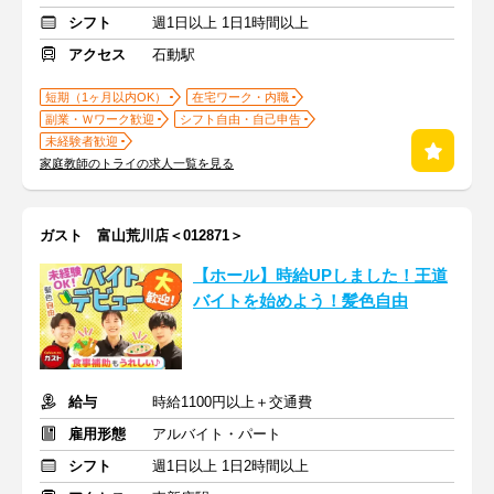
シフト
週1日以上 1日1時間以上
アクセス
石動駅
短期（1ヶ月以内OK）
在宅ワーク・内職
副業・Ｗワーク歓迎
シフト自由・自己申告
未経験者歓迎
家庭教師のトライの求人一覧を見る
ガスト 富山荒川店＜012871＞
【ホール】時給UPしました！王道
バイトを始めよう！髪色自由
給与
時給1100円以上＋交通費
雇用形態
アルバイト・パート
シフト
週1日以上 1日2時間以上