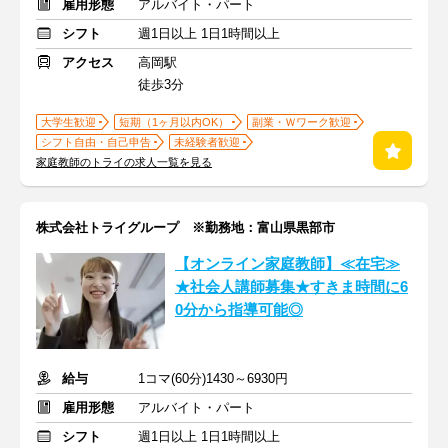
雇用形態
アルバイト・パート
シフト
週1日以上 1日1時間以上
アクセス
高岡駅
徒歩3分
大学生歓迎
短期（1ヶ月以内OK）
副業・Ｗワーク歓迎
シフト自由・自己申告
未経験者歓迎
家庭教師のトライの求人一覧を見る
株式会社トライグループ ※勤務地：富山県黒部市
【オンライン家庭教師】≪在宅≫
★社会人講師募集★すきま時間に6
0分から指導可能◎
給与
1コマ(60分)1430～6930円
雇用形態
アルバイト・パート
シフト
週1日以上 1日1時間以上