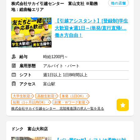
他の店舗
株式会社サカイ引越センター 富山支社 ※勤務
地：総曲輪エリア
【引越アシスタント】[登録制]学生
大歓迎★週1日～/単発/直行直帰/…
働き方自由！
給与
時給1200円～
雇用形態
アルバイト・パート
シフト
週1日以上 1日8時間以上
アクセス
富山駅
大学生歓迎
高校生歓迎
単発（1日OK）
短期（1ヶ月以内OK）
副業・Ｗワーク歓迎
株式会社サカイ引越センター 北陸推進課の求人一覧を見る
ドンク 富山大和店