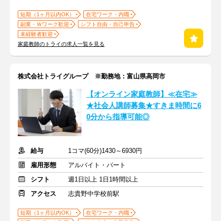
短期（1ヶ月以内OK）
在宅ワーク・内職
副業・Ｗワーク歓迎
シフト自由・自己申告
未経験者歓迎
家庭教師のトライの求人一覧を見る
株式会社トライグループ ※勤務地：富山県高岡市
【オンライン家庭教師】≪在宅≫
★社会人講師募集★すきま時間に6
0分から指導可能◎
給与
1コマ(60分)1430～6930円
雇用形態
アルバイト・パート
シフト
週1日以上 1日1時間以上
アクセス
志貴野中学校前駅
短期（1ヶ月以内OK）
在宅ワーク・内職