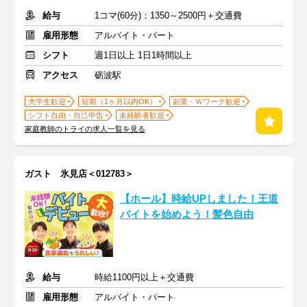
給与
1コマ(60分)：1350～2500円＋交通費
雇用形態
アルバイト・パート
シフト
週1日以上 1日1時間以上
アクセス
砺波駅
大学生歓迎
短期（1ヶ月以内OK）
副業・Ｗワーク歓迎
シフト自由・自己申告
未経験者歓迎
家庭教師のトライの求人一覧を見る
ガスト 氷見店＜012783＞
【ホール】時給UPしました！王道
バイトを始めよう！髪色自由
給与
時給1100円以上＋交通費
雇用形態
アルバイト・パート