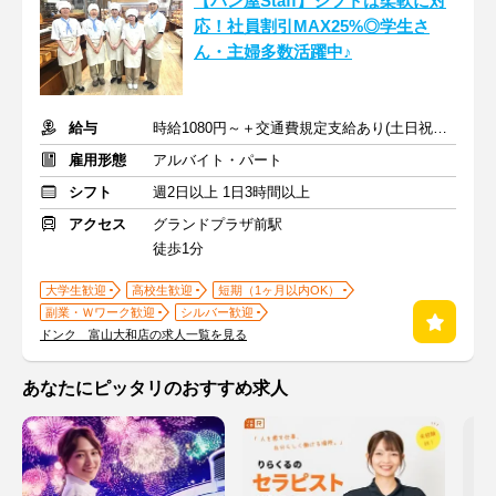
【パン屋Staff】シフトは柔軟に対
応！社員割引MAX25%◎学生さ
ん・主婦多数活躍中♪
給与
時給1080円～＋交通費規定支給あり(土日祝は時給＋50円)
雇用形態
アルバイト・パート
シフト
週2日以上 1日3時間以上
アクセス
グランドプラザ前駅
徒歩1分
大学生歓迎
高校生歓迎
短期（1ヶ月以内OK）
副業・Ｗワーク歓迎
シルバー歓迎
ドンク 富山大和店の求人一覧を見る
あなたにピッタリのおすすめ求人