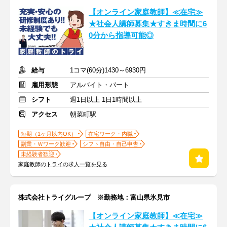
【オンライン家庭教師】≪在宅≫
★社会人講師募集★すきま時間に6
0分から指導可能◎
給与
1コマ(60分)1430～6930円
雇用形態
アルバイト・パート
シフト
週1日以上 1日1時間以上
アクセス
朝菜町駅
短期（1ヶ月以内OK）
在宅ワーク・内職
副業・Ｗワーク歓迎
シフト自由・自己申告
未経験者歓迎
家庭教師のトライの求人一覧を見る
株式会社トライグループ ※勤務地：富山県氷見市
【オンライン家庭教師】≪在宅≫