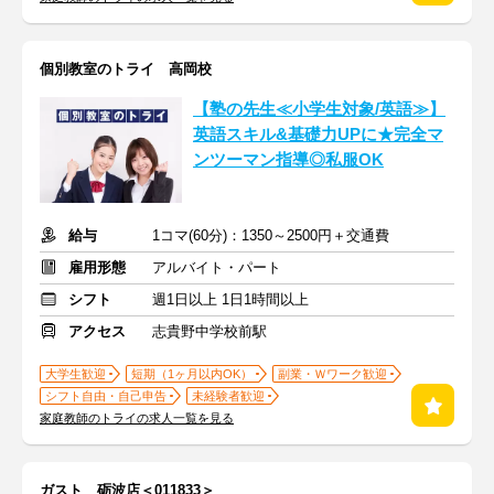
個別教室のトライ 高岡校
【塾の先生≪小学生対象/英語≫】
英語スキル&基礎力UPに★完全マ
ンツーマン指導◎私服OK
給与
1コマ(60分)：1350～2500円＋交通費
雇用形態
アルバイト・パート
シフト
週1日以上 1日1時間以上
アクセス
志貴野中学校前駅
大学生歓迎
短期（1ヶ月以内OK）
副業・Ｗワーク歓迎
シフト自由・自己申告
未経験者歓迎
家庭教師のトライの求人一覧を見る
ガスト 砺波店＜011833＞