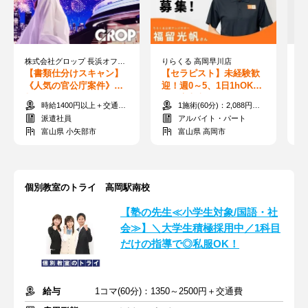
株式会社グロップ 長浜オフィス/NGH8006
りらくる 高岡早川店
【書類仕分けスキャン】
【セラピスト】未経験歓
【
《人気の官公庁案件》書
迎！週0～5、1日1hOK！
#
類の仕分けとスキャン／
◎最高収入3510円（60
る
時給1400円以上＋交通費支給
1施術(60分)：2,088円～3,510円
土日祝休み
分）平均月収33万円
渡
派遣社員
アルバイト・パート
富山県 小矢部市
富山県 高岡市
個別教室のトライ 高岡駅南校
【塾の先生≪小学生対象/国語・社
会≫】＼大学生積極採用中／1科目
だけの指導で◎私服OK！
給与
1コマ(60分)：1350～2500円＋交通費