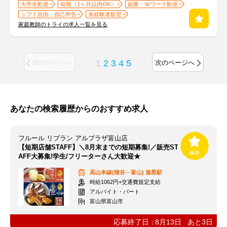
大学生歓迎
短期（1ヶ月以内OK）
副業・Ｗワーク歓迎
シフト自由・自己申告
未経験者歓迎
家庭教師のトライの求人一覧を見る
1
2
3
4
5
前のページへ
次のページへ
あなたの検索履歴からのおすすめ求人
フルール リブラン アルプラザ富山店
【短期店舗STAFF】＼8月末までの短期募集!／販売ST
AFF大募集!学生/フリーターさん大歓迎★
高山本線(猪谷－富山)
速星駅
時給1062円+交通費規定支給
アルバイト・パート
富山県富山市
応募終了日：
8月13日
あと
3
日