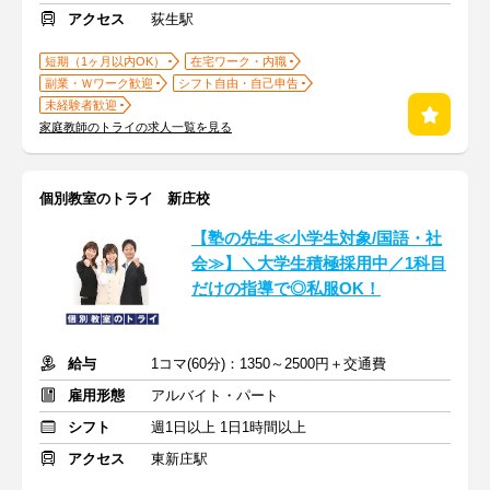
アクセス
荻生駅
短期（1ヶ月以内OK）
在宅ワーク・内職
副業・Ｗワーク歓迎
シフト自由・自己申告
未経験者歓迎
家庭教師のトライの求人一覧を見る
個別教室のトライ 新庄校
【塾の先生≪小学生対象/国語・社
会≫】＼大学生積極採用中／1科目
だけの指導で◎私服OK！
給与
1コマ(60分)：1350～2500円＋交通費
雇用形態
アルバイト・パート
シフト
週1日以上 1日1時間以上
アクセス
東新庄駅