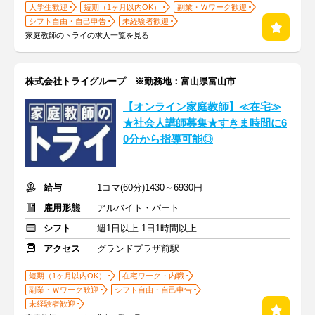
大学生歓迎
短期（1ヶ月以内OK）
副業・Ｗワーク歓迎
シフト自由・自己申告
未経験者歓迎
家庭教師のトライの求人一覧を見る
株式会社トライグループ ※勤務地：富山県富山市
【オンライン家庭教師】≪在宅≫
★社会人講師募集★すきま時間に6
0分から指導可能◎
給与
1コマ(60分)1430～6930円
雇用形態
アルバイト・パート
シフト
週1日以上 1日1時間以上
アクセス
グランドプラザ前駅
短期（1ヶ月以内OK）
在宅ワーク・内職
副業・Ｗワーク歓迎
シフト自由・自己申告
未経験者歓迎