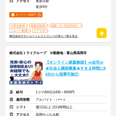
アクセス
東新庄駅
徒歩8分
オンライン面接可
大学生歓迎
高校生歓迎
短期（1ヶ月以内OK）
シルバー歓迎
ピアス可
株式会社すかいらーくレストランツの求人一覧を見る
株式会社トライグループ ※勤務地：富山県高岡市
【オンライン家庭教師】≪在宅≫
★社会人講師募集★すきま時間に6
0分から指導可能◎
給与
1コマ(60分)1430～6930円
雇用形態
アルバイト・パート
シフト
週1日以上 1日1時間以上
アクセス
高岡やぶなみ駅