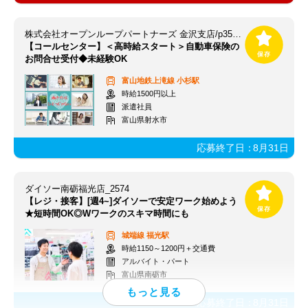
株式会社オープンループパートナーズ 金沢支店/p35260701501
【コールセンター】＜高時給スタート＞自動車保険の
お問合せ受付◆未経験OK
富山地鉄上滝線
小杉駅
時給1500円以上
派遣社員
富山県射水市
応募終了日：
8月31日
ダイソー南砺福光店_2574
【レジ・接客】[週4~]ダイソーで安定ワーク始めよう
★短時間OK◎Wワークのスキマ時間にも
城端線
福光駅
時給1150～1200円＋交通費
アルバイト・パート
富山県南砺市
応募終了日：
8月31日