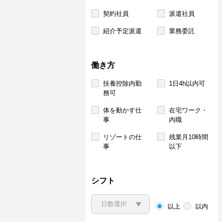
契約社員
派遣社員
紹介予定派遣
業務委託
働き方
扶養控除内勤
1日4h以内可
務可
体を動かす仕
在宅ワーク・
事
内職
リゾートの仕
残業月10時間
事
以下
シフト
以上
以内