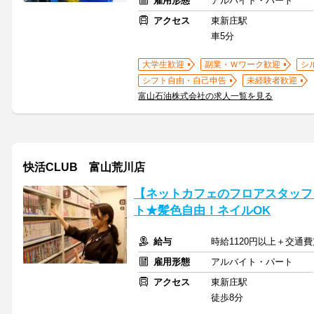
雇用形態
アルバイト・パート
アクセス
東新庄駅
車5分
大学生歓迎
副業・Ｗワーク歓迎
シ
シフト自由・自己申告
未経験者歓迎
富山石油株式会社の求人一覧を見る
快活CLUB 富山荒川店
【ネットカフェのフロアスタッフ
ト★髪色自由！ネイルOK
給与
時給1120円以上＋交通費
雇用形態
アルバイト・パート
アクセス
東新庄駅
徒歩8分