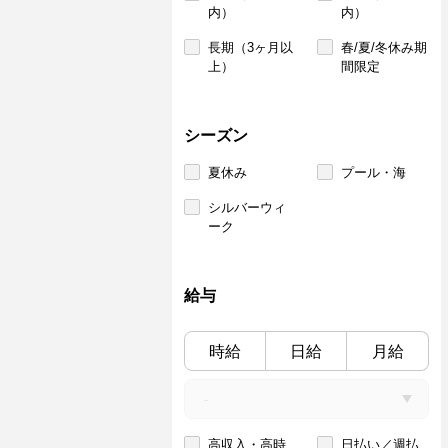
内）
内）
長期（3ヶ月以
春/夏/冬休み期
上）
間限定
シーズン
夏休み
プール・海
シルバーウィ
ーク
給与
時給
日給
月給
高収入・高時
日払い／週払