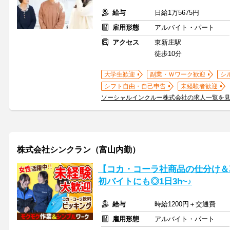
給与
日給1万5675円
雇用形態
アルバイト・パート
アクセス
東新庄駅
徒歩10分
大学生歓迎
副業・Ｗワーク歓迎
シ
シフト自由・自己申告
未経験者歓迎
ソーシャルインクルー株式会社の求人一覧を
株式会社シンクラン（富山内勤）
【コカ・コーラ社商品の仕分け＆
初バイトにも◎1日3h~♪
給与
時給1200円＋交通費
雇用形態
アルバイト・パート