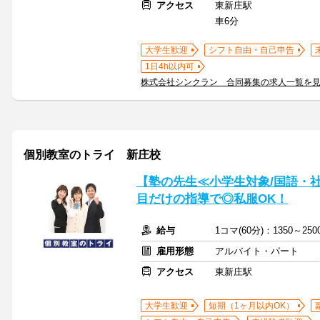
アクセス
東新庄駅
車6分
大学生歓迎
シフト自由・自己申告
1日4h以内可
株式会社シンクラン 合同募集の求人一覧を
個別教室のトライ 新庄校
【塾の先生≪小学生対象/国語・
目だけの指導で◎私服OK！
給与
1コマ(60分)：1350～2
雇用形態
アルバイト・パート
アクセス
東新庄駅
大学生歓迎
短期（1ヶ月以内OK）