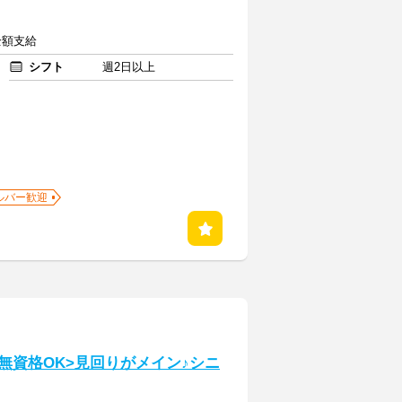
全額支給
シフト
週2日以上
ルバー歓迎
・無資格OK>見回りがメイン♪シニ