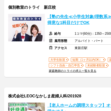
個別教室のトライ 新庄校
【塾の先生≪小学生対象/理数系
得意な1科目だけでOK
給与
1コマ(60分)：1350～2
雇用形態
アルバイト・パート
アクセス
東新庄駅
大学生歓迎
短期（1ヶ月以内OK）
シフト自由・自己申告
未経験者歓迎
家庭教師のトライの求人一覧を見る
株式会社LEOCなかしま産婦人科/201928
【老人ホームの調理スタッフ】オ