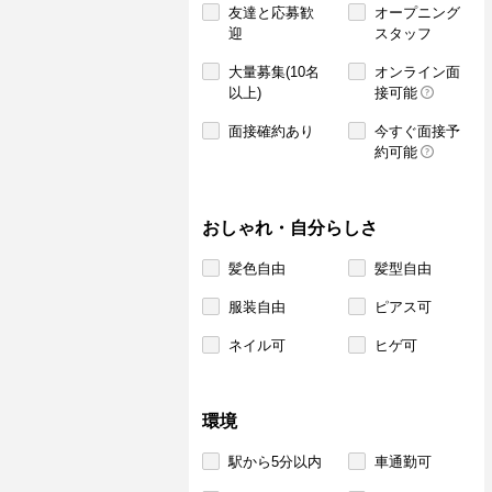
友達と応募歓
オープニング
迎
スタッフ
大量募集(10名
オンライン面
以上)
接可能
面接確約あり
今すぐ面接予
約可能
おしゃれ・自分らしさ
髪色自由
髪型自由
服装自由
ピアス可
ネイル可
ヒゲ可
環境
駅から5分以内
車通勤可