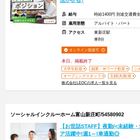
活かせる♪
給与
時給1400円 別途交通費
雇用形態
アルバイト・パート
アクセス
東新庄駅
車8分
オンライン面接可
本日、掲載終了
大学生歓迎
副業・Ｗワーク歓迎
シ
オープニングスタッフ
主婦(夫)歓迎
株式会社LEOCの求人一覧を見る
ソーシャルインクルーホーム富山新庄町/54580902
【お世話STAFF】夜勤/<未経験
ア活躍中!週1～!車通勤◎