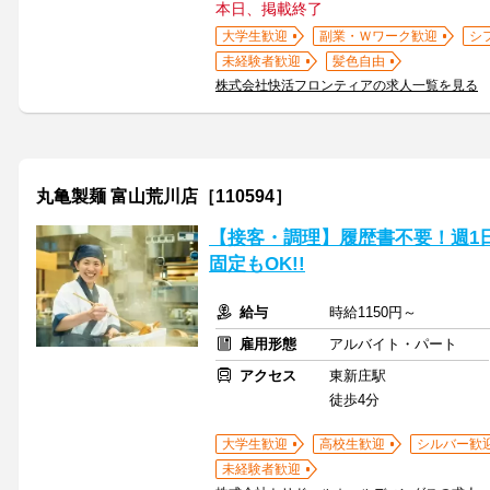
本日、掲載終了
大学生歓迎
副業・Ｗワーク歓迎
シ
未経験者歓迎
髪色自由
株式会社快活フロンティアの求人一覧を見る
丸亀製麺 富山荒川店［110594］
【接客・調理】履歴書不要！週1
固定もOK!!
給与
時給1150円～
雇用形態
アルバイト・パート
アクセス
東新庄駅
徒歩4分
大学生歓迎
高校生歓迎
シルバー歓
未経験者歓迎