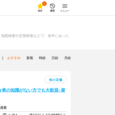
0
保存
履歴
メニュー
、地図検索や定期検索などで、条件にあった
|
おすすめ
新着
時給
日給
月給
他の店舗
★車の知識がない方でも大歓迎♪資
交通費