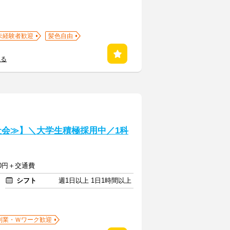
未経験者歓迎
髪色自由
見る
社会≫】＼大学生積極採用中／1科
500円＋交通費
シフト
週1日以上 1日1時間以上
副業・Ｗワーク歓迎