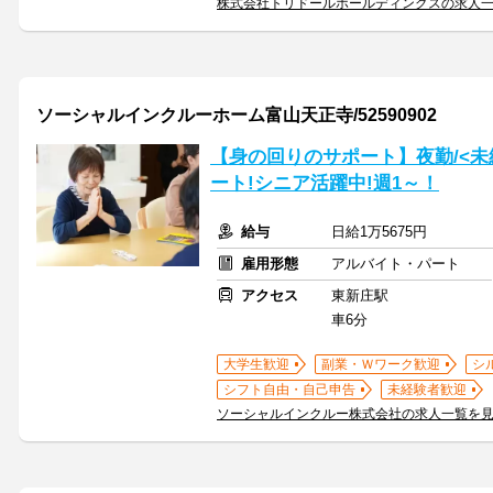
株式会社トリドールホールディングスの求人
ソーシャルインクルーホーム富山天正寺/52590902
【身の回りのサポート】夜勤/<未
ート!シニア活躍中!週1～！
給与
日給1万5675円
雇用形態
アルバイト・パート
アクセス
東新庄駅
車6分
大学生歓迎
副業・Ｗワーク歓迎
シ
シフト自由・自己申告
未経験者歓迎
ソーシャルインクルー株式会社の求人一覧を