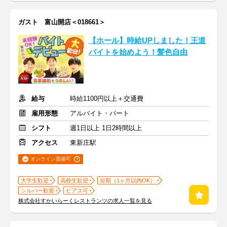
ガスト 富山開店＜018661＞
【ホール】時給UPしました！王道
バイトを始めよう！髪色自由
給与
時給1100円以上＋交通費
雇用形態
アルバイト・パート
シフト
週1日以上 1日2時間以上
アクセス
東新庄駅
オンライン面接可
大学生歓迎
高校生歓迎
短期（1ヶ月以内OK）
シルバー歓迎
ピアス可
株式会社すかいらーくレストランツの求人一覧を見る