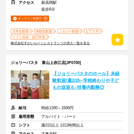
アクセス
新高岡駅
徒歩6分
オンライン面接可
大学生歓迎
高校生歓迎
シルバー歓迎
ピアス可
シフト自由・自己申告
株式会社すかいらーくレストランツの求人一覧を見る
ジョリーパスタ 富山上赤江店[JP0700]
【ジョリーパスタのホール】未経
験歓迎!週2/2h~学校終わりや子ど
もの送迎も♪扶養内勤務◎
給与
時給1200～1500円
雇用形態
アルバイト・パート
シフト
週2日以上 1日2時間以上
アクセス
下奥井駅