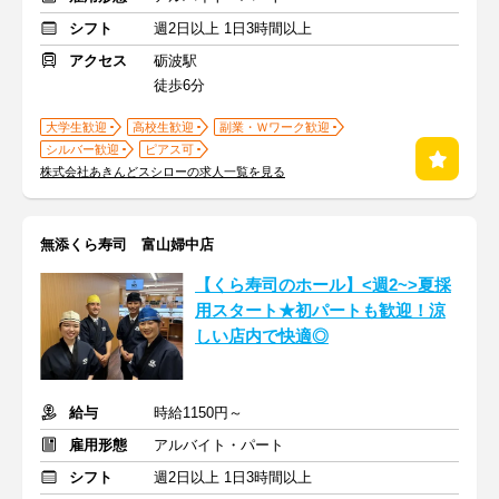
シフト
週2日以上 1日3時間以上
アクセス
砺波駅
徒歩6分
大学生歓迎
高校生歓迎
副業・Ｗワーク歓迎
シルバー歓迎
ピアス可
株式会社あきんどスシローの求人一覧を見る
無添くら寿司 富山婦中店
【くら寿司のホール】<週2~>夏採
用スタート★初パートも歓迎！涼
しい店内で快適◎
給与
時給1150円～
雇用形態
アルバイト・パート
シフト
週2日以上 1日3時間以上