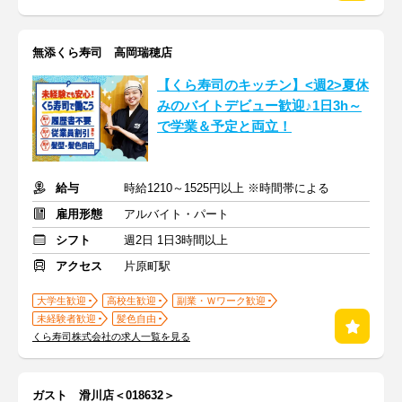
無添くら寿司 高岡瑞穂店
【くら寿司のキッチン】<週2>夏休
みのバイトデビュー歓迎♪1日3h～
で学業＆予定と両立！
給与
時給1210～1525円以上 ※時間帯による
雇用形態
アルバイト・パート
シフト
週2日 1日3時間以上
アクセス
片原町駅
大学生歓迎
高校生歓迎
副業・Ｗワーク歓迎
未経験者歓迎
髪色自由
くら寿司株式会社の求人一覧を見る
ガスト 滑川店＜018632＞