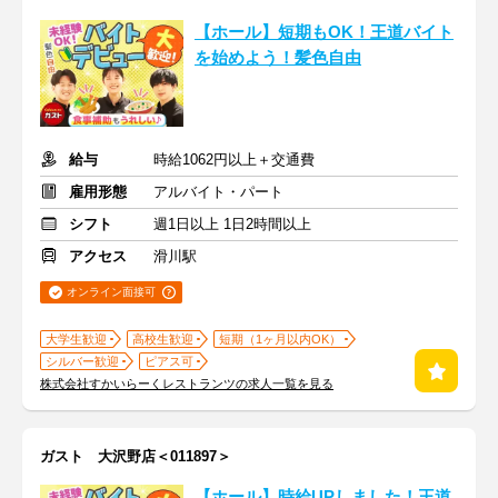
【ホール】短期もOK！王道バイト
を始めよう！髪色自由
給与
時給1062円以上＋交通費
雇用形態
アルバイト・パート
シフト
週1日以上 1日2時間以上
アクセス
滑川駅
オンライン面接可
大学生歓迎
高校生歓迎
短期（1ヶ月以内OK）
シルバー歓迎
ピアス可
株式会社すかいらーくレストランツの求人一覧を見る
ガスト 大沢野店＜011897＞
【ホール】時給UPしました！王道