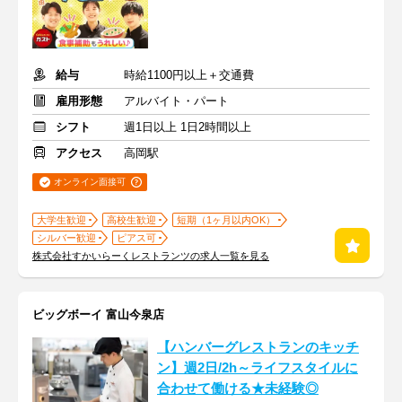
給与
時給1100円以上＋交通費
雇用形態
アルバイト・パート
シフト
週1日以上 1日2時間以上
アクセス
高岡駅
オンライン面接可
大学生歓迎
高校生歓迎
短期（1ヶ月以内OK）
シルバー歓迎
ピアス可
株式会社すかいらーくレストランツの求人一覧を見る
ビッグボーイ 富山今泉店
【ハンバーグレストランのキッチ
ン】週2日/2h～ライフスタイルに
合わせて働ける★未経験◎