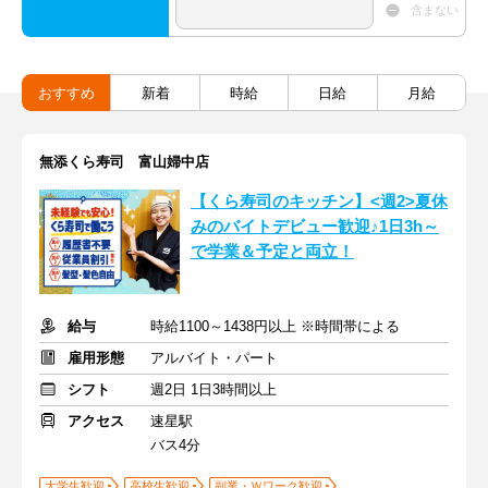
含まない
おすすめ
新着
時給
日給
月給
無添くら寿司 富山婦中店
【くら寿司のキッチン】<週2>夏休
みのバイトデビュー歓迎♪1日3h～
で学業＆予定と両立！
給与
時給1100～1438円以上 ※時間帯による
雇用形態
アルバイト・パート
シフト
週2日 1日3時間以上
アクセス
速星駅
バス4分
大学生歓迎
高校生歓迎
副業・Ｗワーク歓迎