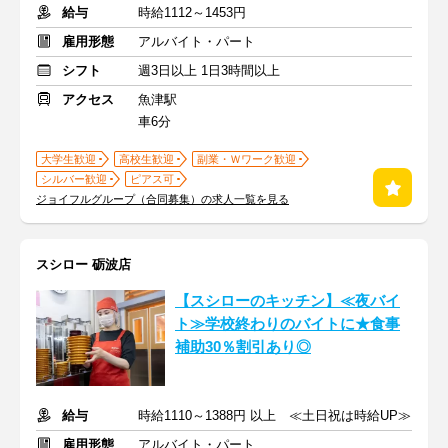
給与
時給1112～1453円
雇用形態
アルバイト・パート
シフト
週3日以上 1日3時間以上
アクセス
魚津駅
車6分
大学生歓迎
高校生歓迎
副業・Ｗワーク歓迎
シルバー歓迎
ピアス可
ジョイフルグループ（合同募集）の求人一覧を見る
スシロー 砺波店
【スシローのキッチン】≪夜バイ
ト≫学校終わりのバイトに★食事
補助30％割引あり◎
給与
時給1110～1388円 以上 ≪土日祝は時給UP≫
雇用形態
アルバイト・パート