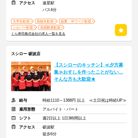
アクセス
速星駅
バス4分
大学生歓迎
高校生歓迎
副業・Ｗワーク歓迎
シルバー歓迎
未経験者歓迎
くら寿司株式会社の求人一覧を見る
スシロー 砺波店
【スシローのキッチン】≪夕方募
集≫おすしを作ったことがない…
そんな方も大歓迎★
給与
時給1110～1388円 以上 ≪土日祝は時給UP≫
雇用形態
アルバイト・パート
シフト
週2日以上 1日3時間以上
アクセス
砺波駅
徒歩6分