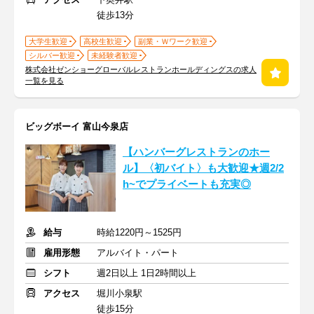
徒歩13分
大学生歓迎
高校生歓迎
副業・Ｗワーク歓迎
シルバー歓迎
未経験者歓迎
株式会社ゼンショーグローバルレストランホールディングスの求人
一覧を見る
ビッグボーイ 富山今泉店
【ハンバーグレストランのホー
ル】〈初バイト〉も大歓迎★週2/2
h~でプライベートも充実◎
給与
時給1220円～1525円
雇用形態
アルバイト・パート
シフト
週2日以上 1日2時間以上
アクセス
堀川小泉駅
徒歩15分