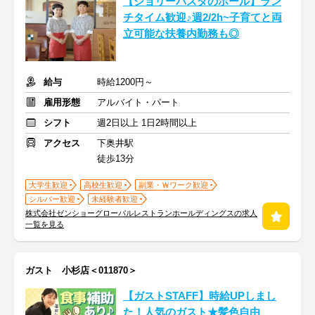
【ジョリーパスタのホール】ラン
チタイム歓迎♪週2/2h~子育てと両
立可能な扶養内勤務も◎
給与
時給1200円～
雇用形態
アルバイト・パート
シフト
週2日以上 1日2時間以上
アクセス
下奥井駅
徒歩13分
大学生歓迎
高校生歓迎
副業・Ｗワーク歓迎
シルバー歓迎
未経験者歓迎
株式会社ゼンショーグローバルレストランホールディングスの求人
一覧を見る
ガスト 小杉店＜011870＞
【ガストSTAFF】時給UPしまし
た！人気のガスト★髪色自由