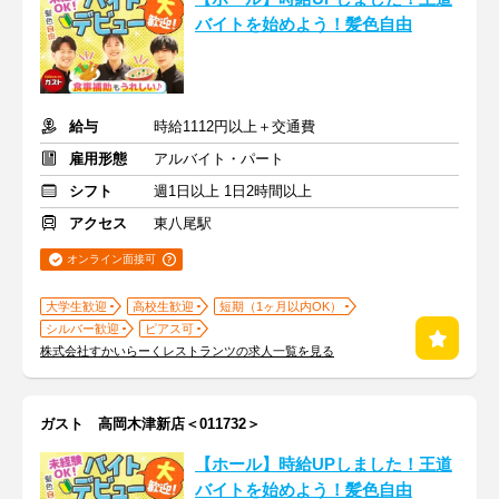
バイトを始めよう！髪色自由
給与
時給1112円以上＋交通費
雇用形態
アルバイト・パート
シフト
週1日以上 1日2時間以上
アクセス
東八尾駅
オンライン面接可
大学生歓迎
高校生歓迎
短期（1ヶ月以内OK）
シルバー歓迎
ピアス可
株式会社すかいらーくレストランツの求人一覧を見る
ガスト 高岡木津新店＜011732＞
【ホール】時給UPしました！王道
バイトを始めよう！髪色自由