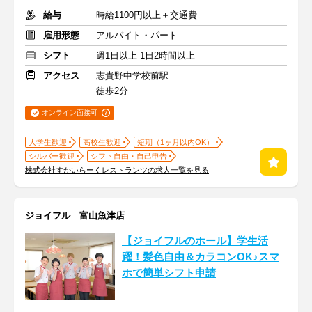
給与
時給1100円以上＋交通費
雇用形態
アルバイト・パート
シフト
週1日以上 1日2時間以上
アクセス
志貴野中学校前駅
徒歩2分
オンライン面接可
大学生歓迎
高校生歓迎
短期（1ヶ月以内OK）
シルバー歓迎
シフト自由・自己申告
株式会社すかいらーくレストランツの求人一覧を見る
ジョイフル 富山魚津店
【ジョイフルのホール】学生活
躍！髪色自由＆カラコンOK♪スマ
ホで簡単シフト申請