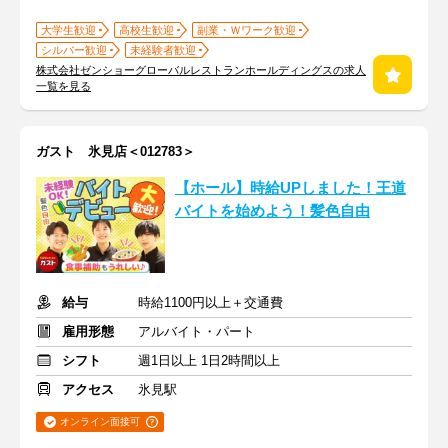
大学生歓迎
高校生歓迎
副業・Ｗワーク歓迎
シルバー歓迎
未経験者歓迎
株式会社ゼンショーグローバルレストランホールディングスの求人
一覧を見る
ガスト 氷見店＜012783＞
【ホール】時給UPしました！王道
バイトを始めよう！髪色自由
給与
時給1100円以上＋交通費
雇用形態
アルバイト・パート
シフト
週1日以上 1日2時間以上
アクセス
氷見駅
オンライン面接可