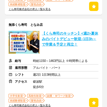
未経験者歓迎
髪色自由
くら寿司株式会社の求人一覧を見る
無添くら寿司 となみ店
【くら寿司のキッチン】<週2>夏休
みのバイトデビュー歓迎♪1日3h～
で学業＆予定と両立！
給与
時給1150～1463円以上 ※時間帯による
雇用形態
アルバイト・パート
シフト
週2日 1日3時間以上
アクセス
砺波駅
徒歩6分
大学生歓迎
高校生歓迎
副業・Ｗワーク歓迎
未経験者歓迎
髪色自由
くら寿司株式会社の求人一覧を見る