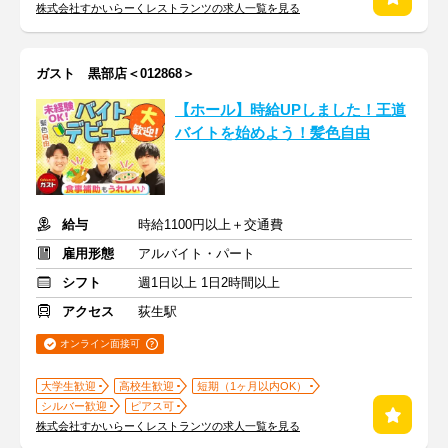
株式会社すかいらーくレストランツの求人一覧を見る
ガスト 黒部店＜012868＞
【ホール】時給UPしました！王道
バイトを始めよう！髪色自由
給与
時給1100円以上＋交通費
雇用形態
アルバイト・パート
シフト
週1日以上 1日2時間以上
アクセス
荻生駅
オンライン面接可
大学生歓迎
高校生歓迎
短期（1ヶ月以内OK）
シルバー歓迎
ピアス可
株式会社すかいらーくレストランツの求人一覧を見る