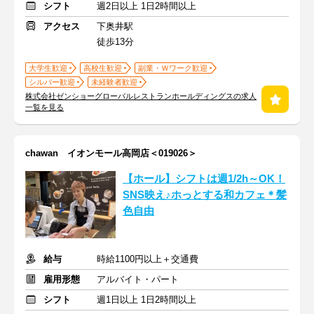
シフト
週2日以上 1日2時間以上
アクセス
下奥井駅
徒歩13分
大学生歓迎
高校生歓迎
副業・Ｗワーク歓迎
シルバー歓迎
未経験者歓迎
株式会社ゼンショーグローバルレストランホールディングスの求人
一覧を見る
chawan イオンモール高岡店＜019026＞
【ホール】シフトは週1/2h～OK！
SNS映え♪ホっとする和カフェ＊髪
色自由
給与
時給1100円以上＋交通費
雇用形態
アルバイト・パート
シフト
週1日以上 1日2時間以上