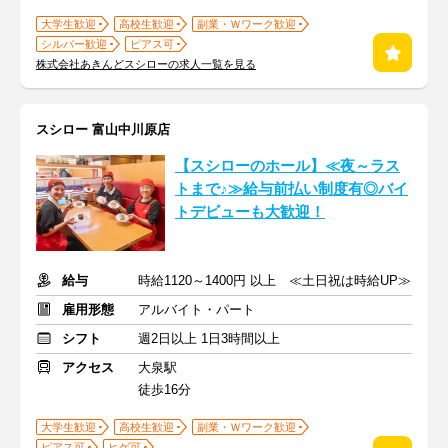
大学生歓迎
高校生歓迎
副業・Ｗワーク歓迎
シルバー歓迎
ピアス可
株式会社あきんどスシローの求人一覧を見る
スシロー 富山中川原店
【スシローのホール】≪夜～ラス
トまで♪≫給与前払い制度有◎バイ
トデビューも大歓迎！
給与
時給1120～1400円 以上 ≪土日祝は時給UP≫
雇用形態
アルバイト・パート
シフト
週2日以上 1日3時間以上
アクセス
大泉駅
徒歩16分
大学生歓迎
高校生歓迎
副業・Ｗワーク歓迎
ピアス可
ヒゲ可