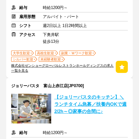
給与
時給1200円～
雇用形態
アルバイト・パート
シフト
週2日以上 1日2時間以上
アクセス
下奥井駅
徒歩13分
大学生歓迎
高校生歓迎
副業・Ｗワーク歓迎
シルバー歓迎
未経験者歓迎
株式会社ゼンショーグローバルレストランホールディングスの求人
一覧を見る
ジョリーパスタ 富山上赤江店[JP0700]
【ジョリーパスタのキッチン】＼
ランチタイム急募／扶養内OKで週
2/2h～◎家事の合間に♪
給与
時給1200円～