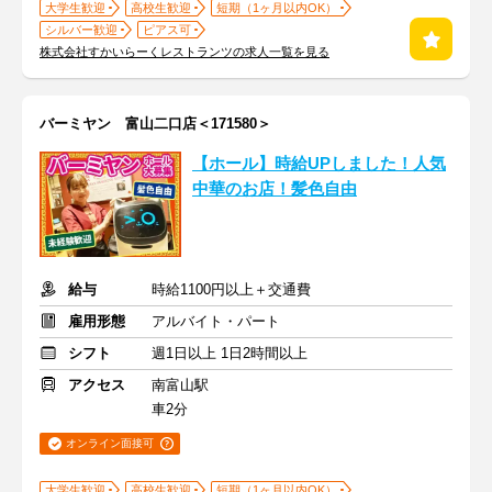
大学生歓迎
高校生歓迎
短期（1ヶ月以内OK）
シルバー歓迎
ピアス可
株式会社すかいらーくレストランツの求人一覧を見る
バーミヤン 富山二口店＜171580＞
【ホール】時給UPしました！人気
中華のお店！髪色自由
給与
時給1100円以上＋交通費
雇用形態
アルバイト・パート
シフト
週1日以上 1日2時間以上
アクセス
南富山駅
車2分
オンライン面接可
大学生歓迎
高校生歓迎
短期（1ヶ月以内OK）