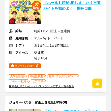
【ホール】時給UPしました！王道
バイトを始めよう！髪色自由
給与
時給1112円以上＋交通費
雇用形態
アルバイト・パート
シフト
週1日以上 1日2時間以上
アクセス
砺波駅
徒歩13分
オンライン面接可
大学生歓迎
高校生歓迎
短期（1ヶ月以内OK）
シルバー歓迎
ピアス可
株式会社すかいらーくレストランツの求人一覧を見る
ジョリーパスタ 富山上赤江店[JP0700]