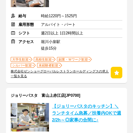
給与
時給1220円～1525円
雇用形態
アルバイト・パート
シフト
週2日以上 1日2時間以上
アクセス
堀川小泉駅
徒歩15分
大学生歓迎
高校生歓迎
副業・Ｗワーク歓迎
シルバー歓迎
未経験者歓迎
株式会社ゼンショーグローバルレストランホールディングスの求人
一覧を見る
ジョリーパスタ 富山上赤江店[JP0700]
【ジョリーパスタのキッチン】＼
ランチタイム急募／扶養内OKで週
2/2h～◎家事の合間に♪