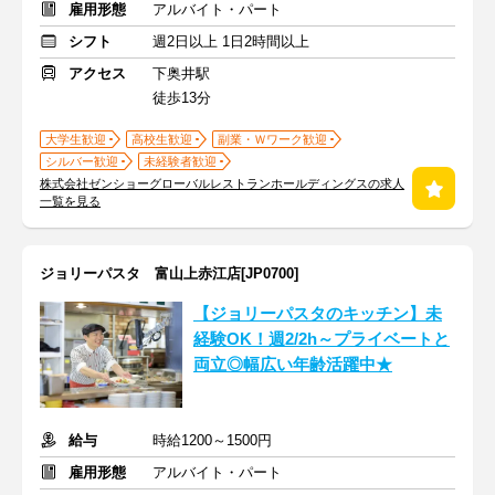
雇用形態
アルバイト・パート
シフト
週2日以上 1日2時間以上
アクセス
下奥井駅
徒歩13分
大学生歓迎
高校生歓迎
副業・Ｗワーク歓迎
シルバー歓迎
未経験者歓迎
株式会社ゼンショーグローバルレストランホールディングスの求人
一覧を見る
ジョリーパスタ 富山上赤江店[JP0700]
【ジョリーパスタのキッチン】未
経験OK！週2/2h～プライベートと
両立◎幅広い年齢活躍中★
給与
時給1200～1500円
雇用形態
アルバイト・パート