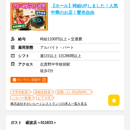
【ホール】時給UPしました！人気
中華のお店！髪色自由
給与
時給1100円以上＋交通費
雇用形態
アルバイト・パート
シフト
週1日以上 1日2時間以上
アクセス
志貴野中学校前駅
徒歩2分
オンライン面接可
大学生歓迎
高校生歓迎
短期（1ヶ月以内OK）
シルバー歓迎
ピアス可
株式会社すかいらーくレストランツの求人一覧を見る
ガスト 砺波店＜011833＞