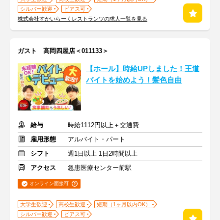
シルバー歓迎
ピアス可
株式会社すかいらーくレストランツの求人一覧を見る
ガスト 高岡四屋店＜011133＞
【ホール】時給UPしました！王道
バイトを始めよう！髪色自由
給与
時給1112円以上＋交通費
雇用形態
アルバイト・パート
シフト
週1日以上 1日2時間以上
アクセス
急患医療センター前駅
オンライン面接可
大学生歓迎
高校生歓迎
短期（1ヶ月以内OK）
シルバー歓迎
ピアス可