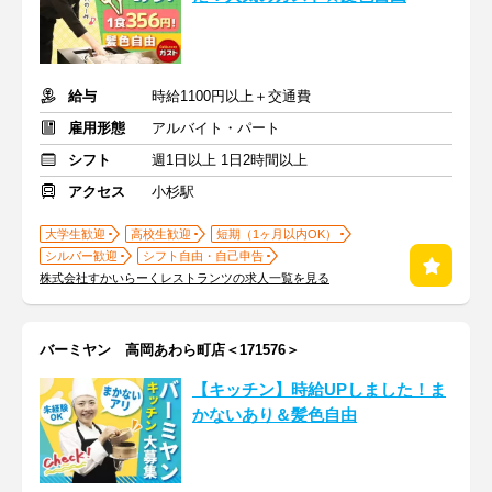
給与
時給1100円以上＋交通費
雇用形態
アルバイト・パート
シフト
週1日以上 1日2時間以上
アクセス
小杉駅
大学生歓迎
高校生歓迎
短期（1ヶ月以内OK）
シルバー歓迎
シフト自由・自己申告
株式会社すかいらーくレストランツの求人一覧を見る
バーミヤン 高岡あわら町店＜171576＞
【キッチン】時給UPしました！ま
かないあり＆髪色自由