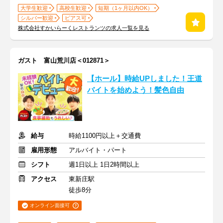
大学生歓迎
高校生歓迎
短期（1ヶ月以内OK）
シルバー歓迎
ピアス可
株式会社すかいらーくレストランツの求人一覧を見る
ガスト 富山荒川店＜012871＞
【ホール】時給UPしました！王道
バイトを始めよう！髪色自由
給与
時給1100円以上＋交通費
雇用形態
アルバイト・パート
シフト
週1日以上 1日2時間以上
アクセス
東新庄駅
徒歩8分
オンライン面接可