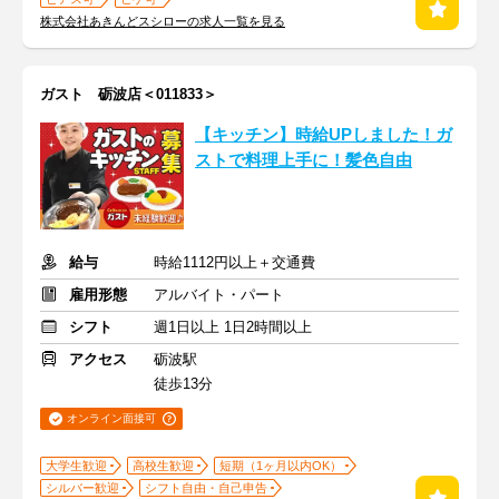
株式会社あきんどスシローの求人一覧を見る
ガスト 砺波店＜011833＞
【キッチン】時給UPしました！ガ
ストで料理上手に！髪色自由
給与
時給1112円以上＋交通費
雇用形態
アルバイト・パート
シフト
週1日以上 1日2時間以上
アクセス
砺波駅
徒歩13分
オンライン面接可
大学生歓迎
高校生歓迎
短期（1ヶ月以内OK）
シルバー歓迎
シフト自由・自己申告