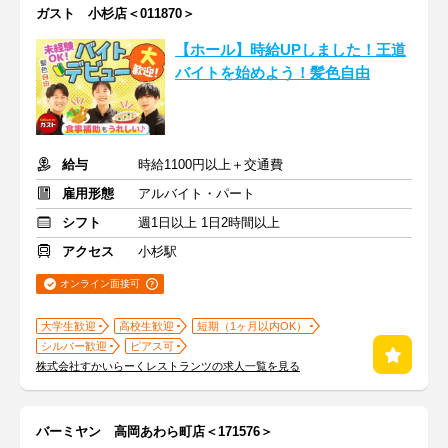
ガスト 小杉店＜011870＞
【ホール】時給UPしました！王道
バイトを始めよう！髪色自由
給与
時給1100円以上＋交通費
雇用形態
アルバイト・パート
シフト
週1日以上 1日2時間以上
アクセス
小杉駅
オンライン面接可
大学生歓迎
高校生歓迎
短期（1ヶ月以内OK）
シルバー歓迎
ピアス可
株式会社すかいらーくレストランツの求人一覧を見る
バーミヤン 高岡あわら町店＜171576＞