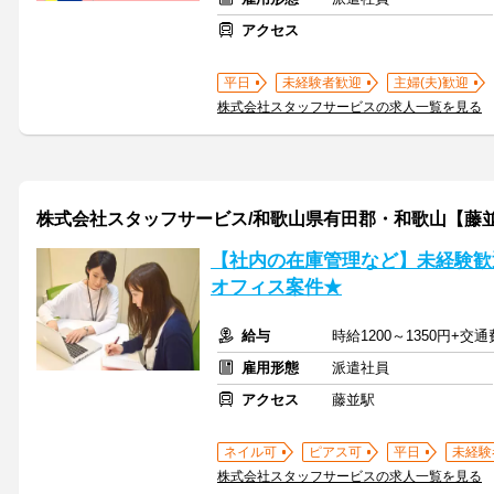
アクセス
平日
未経験者歓迎
主婦(夫)歓迎
株式会社スタッフサービスの求人一覧を見る
株式会社スタッフサービス/和歌山県有田郡・和歌山【藤
【社内の在庫管理など】未経験歓
オフィス案件★
給与
時給1200～1350円+交
雇用形態
派遣社員
アクセス
藤並駅
ネイル可
ピアス可
平日
未経験
株式会社スタッフサービスの求人一覧を見る