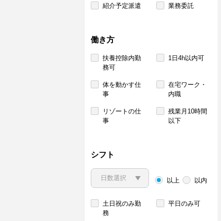
紹介予定派遣
業務委託
働き方
扶養控除内勤
1日4h以内可
務可
体を動かす仕
在宅ワーク・
事
内職
リゾートの仕
残業月10時間
事
以下
シフト
以上
以内
土日祝のみ勤
平日のみ可
務