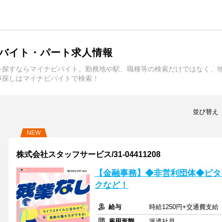
バイト・パート求人情報
を探すならマイナビバイト。勤務地や駅、職種等の検索だけではなく、
事探しはマイナビバイトで検索！
並び替え
NEW
株式会社スタッフサービス/31-04411208
【金融事務】◆非営利団体◆ピタ
クなど！
給与
時給1250円+交通費支給
雇用形態
派遣社員