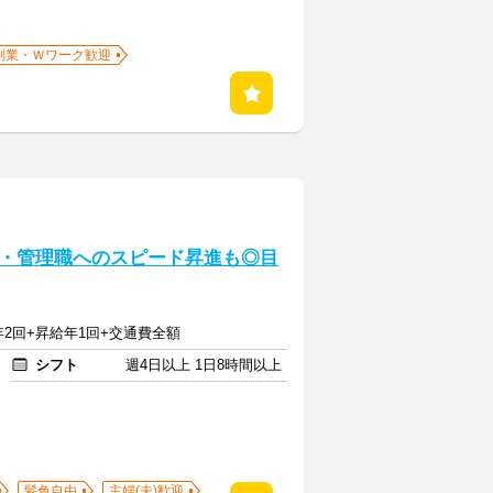
副業・Ｗワーク歓迎
・管理職へのスピード昇進も◎目
与年2回+昇給年1回+交通費全額
シフト
週4日以上 1日8時間以上
髪色自由
主婦(夫)歓迎