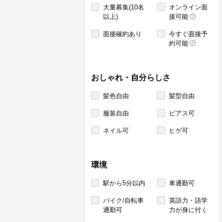
大量募集(10名
オンライン面
以上)
接可能
面接確約あり
今すぐ面接予
約可能
おしゃれ・自分らしさ
髪色自由
髪型自由
服装自由
ピアス可
ネイル可
ヒゲ可
環境
駅から5分以内
車通勤可
バイク/自転車
英語力・語学
通勤可
力が身に付く