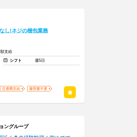
なし!ネジの梱包業務
全額支給
シフト
週5日
交通費支給
履歴書不要
ショングループ