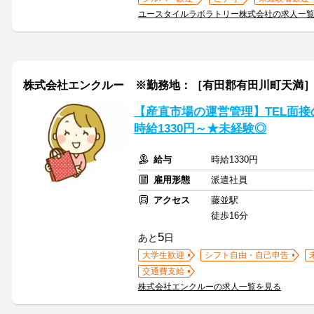
ユースタイルラボラトリー株式会社の求人一
株式会社エンクルー ※勤務地：［有田郡有田川町天満］周辺 / O
【産直市場の運営管理】TEL面
時給1330円～★未経験◎
給与
時給1330円
雇用形態
派遣社員
アクセス
藤並駅
徒歩16分
5
あと
日
大学生歓迎
シフト自由・自己申告
交通費支給
株式会社エンクルーの求人一覧を見る