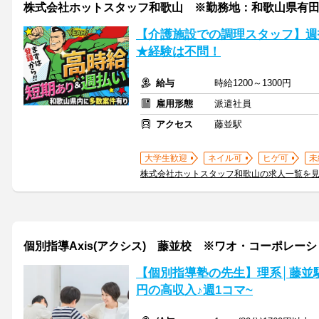
株式会社ホットスタッフ和歌山 ※勤務地：和歌山県有
【介護施設での調理スタッフ】週
★経験は不問！
給与
時給1200～1300円
雇用形態
派遣社員
アクセス
藤並駅
大学生歓迎
ネイル可
ヒゲ可
未
株式会社ホットスタッフ和歌山の求人一覧を
個別指導Axis(アクシス) 藤並校 ※ワオ・コーポレー
【個別指導塾の先生】理系│藤並駅
円の高収入♪週1コマ~