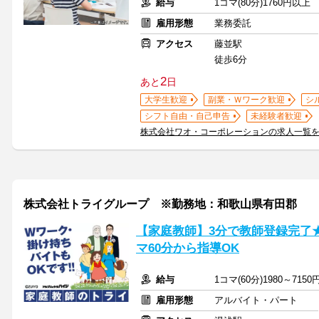
給与
1コマ(80分)1760円以上
雇用形態
業務委託
アクセス
藤並駅
徒歩6分
2
あと
日
大学生歓迎
副業・Ｗワーク歓迎
シ
シフト自由・自己申告
未経験者歓迎
株式会社ワオ・コーポレーションの求人一覧
株式会社トライグループ ※勤務地：和歌山県有田郡
【家庭教師】3分で教師登録完了
マ60分から指導OK
給与
1コマ(60分)1980～7150
雇用形態
アルバイト・パート