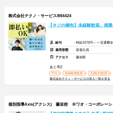
株式会社テクノ・サービス/894424
【ネジの梱包】未経験歓迎。残業
給与
時給1075円～ + 交通費
雇用形態
派遣社員
アクセス
藤並駅
4
あと
日
平日
未経験者歓迎
主婦(夫)歓迎
株式会社テクノ・サービスの求人一覧を見る
個別指導Axis(アクシス) 藤並校 ※ワオ・コーポレー