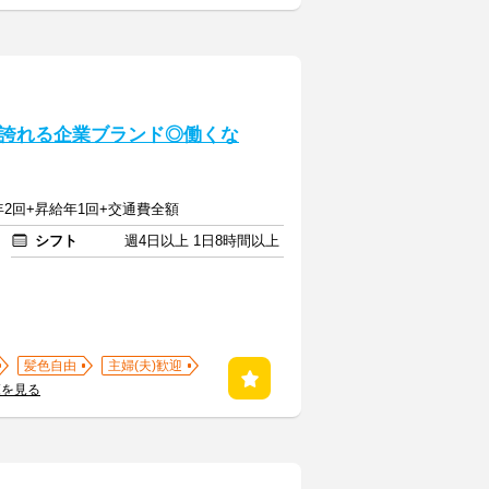
誇れる企業ブランド◎働くな
与年2回+昇給年1回+交通費全額
シフト
週4日以上 1日8時間以上
髪色自由
主婦(夫)歓迎
覧を見る