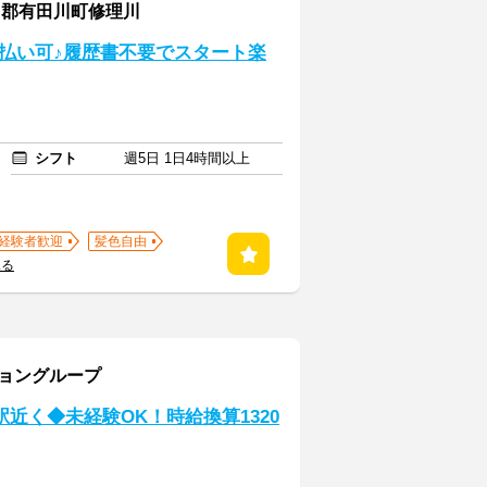
田郡有田川町修理川
払い可♪履歴書不要でスタート楽
シフト
週5日 1日4時間以上
経験者歓迎
髪色自由
見る
ショングループ
近く◆未経験OK！時給換算1320