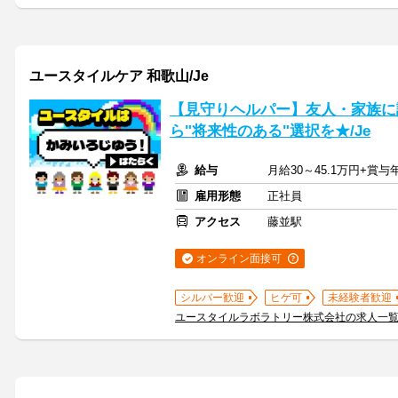
ユースタイルケア 和歌山/Je
【見守りヘルパー】友人・家族に
ら"将来性のある"選択を★/Je
給与
月給30～45.1万円+賞
雇用形態
正社員
アクセス
藤並駅
オンライン面接可
シルバー歓迎
ヒゲ可
未経験者歓迎
ユースタイルラボラトリー株式会社の求人一