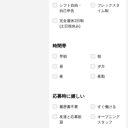
シフト自由・
フレックスタ
自己申告
イム制
完全週休2日制
(土日祝休み)
時間帯
早朝
朝
昼
夕方
夜
夜勤
応募時に嬉しい
履歴書不要
すぐ働ける
友達と応募歓
オープニング
迎
スタッフ