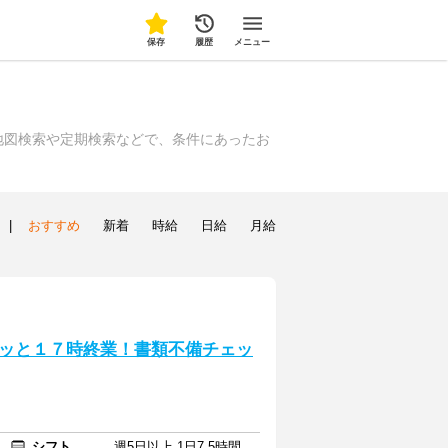
保存
履歴
メニュー
地図検索や定期検索などで、条件にあったお
|
おすすめ
新着
時給
日給
月給
ッと１７時終業！書類不備チェッ
シフト
週5日以上 1日7.5時間以上