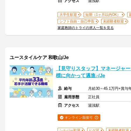
アクセス
湯浅駅
大学生歓迎
短期（1ヶ月以内OK）
シフト自由・自己申告
未経験者歓迎
家庭教師のトライの求人一覧を見る
ユースタイルケア 和歌山/Je
【見守りスタッフ】マネージャー
標に向かって邁進♪/Je
給与
月給30～45.1万円+賞
雇用形態
正社員
アクセス
湯浅駅
オンライン面接可
シルバー歓迎
ヒゲ可
未経験者歓迎