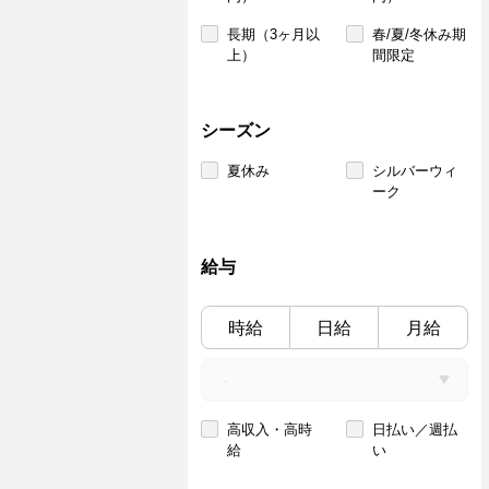
長期（3ヶ月以
春/夏/冬休み期
上）
間限定
シーズン
夏休み
シルバーウィ
ーク
給与
時給
日給
月給
高収入・高時
日払い／週払
給
い