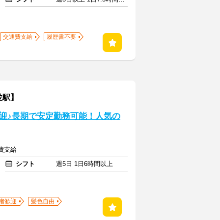
交通費支給
履歴書不要
並駅】
迎♪長期で安定勤務可能！人気の
通費支給
シフト
週5日 1日6時間以上
者歓迎
髪色自由