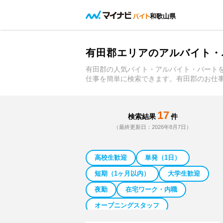
和歌山県
有田郡エリアのアルバイト・
有田郡の人気バイト・アルバイト・パート
仕事を簡単に検索できます。有田郡のお仕
17
検索結果
件
（最終更新日：2026年8月7日）
高校生歓迎
単発（1日）
短期（1ヶ月以内）
大学生歓迎
夜勤
在宅ワーク・内職
オープニングスタッフ
日払い／週払い