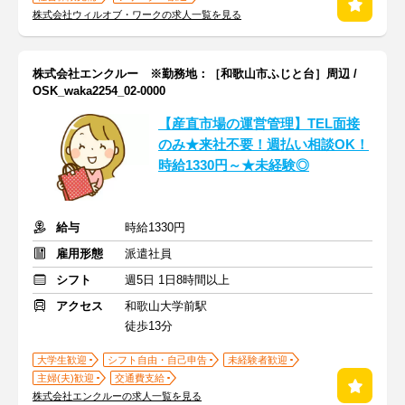
株式会社ウィルオブ・ワークの求人一覧を見る
株式会社エンクルー ※勤務地：［和歌山市ふじと台］周辺 /
OSK_waka2254_02-0000
【産直市場の運営管理】TEL面接
のみ★来社不要！週払い相談OK！
時給1330円～★未経験◎
給与
時給1330円
雇用形態
派遣社員
シフト
週5日 1日8時間以上
アクセス
和歌山大学前駅
徒歩13分
大学生歓迎
シフト自由・自己申告
未経験者歓迎
主婦(夫)歓迎
交通費支給
株式会社エンクルーの求人一覧を見る