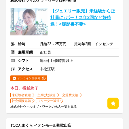
株式会社ウィルオブ・ワーク/SAFRmb
【ジュエリー販売】未経験から正
社員に♪ボーナス年2回など好待
遇！<履歴書不要>
給与
月給23～25万円 ＋賞与年2回＋インセンティブ＋交通費
雇用形態
正社員
シフト
週5日 1日8時間以上
アクセス
中松江駅
オンライン面接可
本日、掲載終了
未経験者歓迎
主婦(夫)歓迎
交通費支給
社会保険完備
フリーター歓迎
株式会社ウィルオブ・ワークの求人一覧を見る
じぶんまくら イオンモール和歌山店