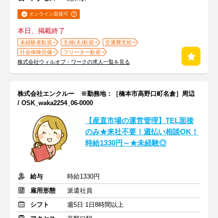
オンライン面接可
本日、掲載終了
未経験者歓迎
主婦(夫)歓迎
交通費支給
社会保険完備
フリーター歓迎
株式会社ウィルオブ・ワークの求人一覧を見る
株式会社エンクルー ※勤務地：［橋本市高野口町名倉］周辺
/ OSK_waka2254_06-0000
【産直市場の運営管理】TEL面接
のみ★来社不要！週払い相談OK！
時給1330円～★未経験◎
給与
時給1330円
雇用形態
派遣社員
シフト
週5日 1日8時間以上