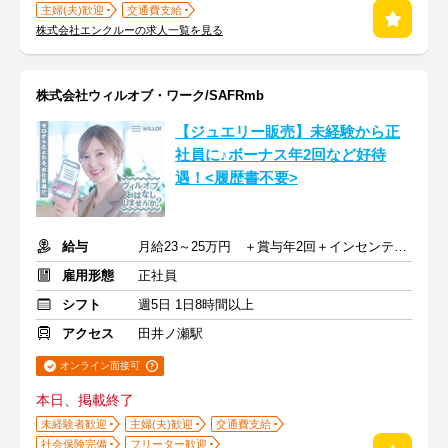
主婦(夫)歓迎
交通費支給
株式会社エンクルーの求人一覧を見る
株式会社ウィルオブ・ワーク/SAFRmb
【ジュエリー販売】未経験から正
社員に♪ボーナス年2回など好待
遇！<履歴書不要>
給与
月給23～25万円 ＋賞与年2回＋インセンティブ＋交通費
雇用形態
正社員
シフト
週5日 1日8時間以上
アクセス
田井ノ瀬駅
オンライン面接可
本日、掲載終了
未経験者歓迎
主婦(夫)歓迎
交通費支給
社会保険完備
フリーター歓迎