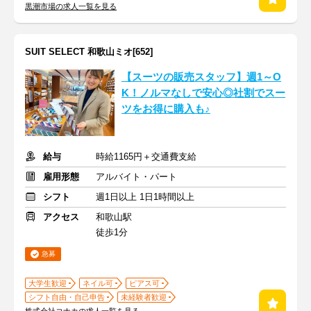
黒潮市場の求人一覧を見る
SUIT SELECT 和歌山ミオ[652]
【スーツの販売スタッフ】週1～O
K！ノルマなしで安心◎社割でスー
ツをお得に購入も♪
給与
時給1165円＋交通費支給
雇用形態
アルバイト・パート
シフト
週1日以上 1日1時間以上
アクセス
和歌山駅
徒歩1分
急募
大学生歓迎
ネイル可
ピアス可
シフト自由・自己申告
未経験者歓迎