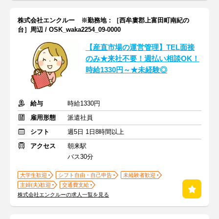
株式会社エンクルー ※勤務地：［西牟婁郡上富田町南紀の
台］周辺 / OSK_waka2254_09-0000
【産直市場の運営管理】TEL面接
のみ★来社不要！週払い相談OK！
時給1330円～★未経験◎
給与
時給1330円
雇用形態
派遣社員
シフト
週5日 1日8時間以上
アクセス
朝来駅
バス30分
大学生歓迎
シフト自由・自己申告
未経験者歓迎
主婦(夫)歓迎
交通費支給
株式会社エンクルーの求人一覧を見る