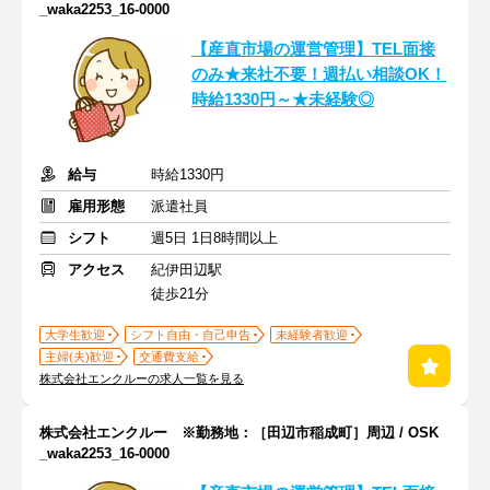
_waka2253_16-0000
【産直市場の運営管理】TEL面接
のみ★来社不要！週払い相談OK！
時給1330円～★未経験◎
給与
時給1330円
雇用形態
派遣社員
シフト
週5日 1日8時間以上
アクセス
紀伊田辺駅
徒歩21分
大学生歓迎
シフト自由・自己申告
未経験者歓迎
主婦(夫)歓迎
交通費支給
株式会社エンクルーの求人一覧を見る
株式会社エンクルー ※勤務地：［田辺市稲成町］周辺 / OSK
_waka2253_16-0000