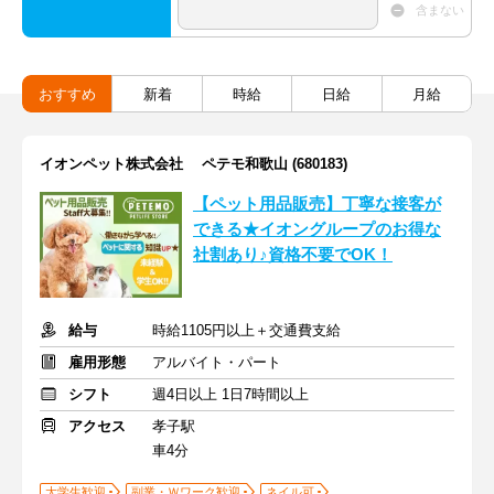
含まない
おすすめ
新着
時給
日給
月給
イオンペット株式会社 ペテモ和歌山 (680183)
【ペット用品販売】丁寧な接客が
できる★イオングループのお得な
社割あり♪資格不要でOK！
給与
時給1105円以上＋交通費支給
雇用形態
アルバイト・パート
シフト
週4日以上 1日7時間以上
アクセス
孝子駅
車4分
大学生歓迎
副業・Ｗワーク歓迎
ネイル可