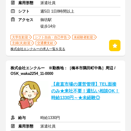
雇用形態
派遣社員
シフト
週5日 1日8時間以上
アクセス
御坊駅
徒歩14分
大学生歓迎
シフト自由・自己申告
未経験者歓迎
主婦(夫)歓迎
交通費支給
株式会社エンクルーの求人一覧を見る
株式会社エンクルー ※勤務地：［橋本市隅田町中島］周辺 /
OSK_waka2254_11-0000
【産直市場の運営管理】TEL面接
のみ★来社不要！週払い相談OK！
時給1330円～★未経験◎
給与
時給1330円
雇用形態
派遣社員