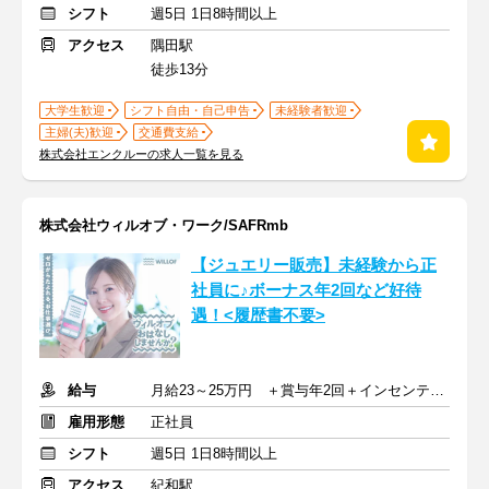
シフト
週5日 1日8時間以上
アクセス
隅田駅
徒歩13分
大学生歓迎
シフト自由・自己申告
未経験者歓迎
主婦(夫)歓迎
交通費支給
株式会社エンクルーの求人一覧を見る
株式会社ウィルオブ・ワーク/SAFRmb
【ジュエリー販売】未経験から正
社員に♪ボーナス年2回など好待
遇！<履歴書不要>
給与
月給23～25万円 ＋賞与年2回＋インセンティブ＋交通費
雇用形態
正社員
シフト
週5日 1日8時間以上
アクセス
紀和駅