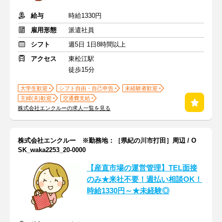
給与
時給1330円
雇用形態
派遣社員
シフト
週5日 1日8時間以上
アクセス
東松江駅
徒歩15分
大学生歓迎
シフト自由・自己申告
未経験者歓迎
主婦(夫)歓迎
交通費支給
株式会社エンクルーの求人一覧を見る
株式会社エンクルー ※勤務地：［県紀の川市打田］周辺 / O
SK_waka2253_20-0000
【産直市場の運営管理】TEL面接
のみ★来社不要！週払い相談OK！
時給1330円～★未経験◎