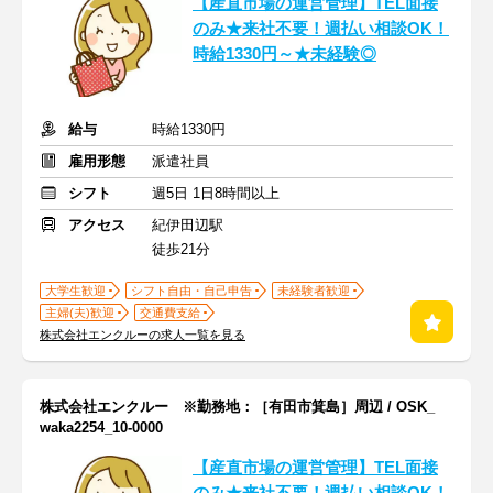
【産直市場の運営管理】TEL面接
のみ★来社不要！週払い相談OK！
時給1330円～★未経験◎
給与
時給1330円
雇用形態
派遣社員
シフト
週5日 1日8時間以上
アクセス
紀伊田辺駅
徒歩21分
大学生歓迎
シフト自由・自己申告
未経験者歓迎
主婦(夫)歓迎
交通費支給
株式会社エンクルーの求人一覧を見る
株式会社エンクルー ※勤務地：［有田市箕島］周辺 / OSK_
waka2254_10-0000
【産直市場の運営管理】TEL面接