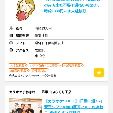
のみ★来社不要！週払い相談OK！
時給1330円～★未経験◎
給与
時給1330円
雇用形態
派遣社員
シフト
週5日 1日8時間以上
アクセス
岩出駅
車10分
大学生歓迎
シフト自由・自己申告
未経験者歓迎
主婦(夫)歓迎
交通費支給
株式会社エンクルーの求人一覧を見る
カラオケまねきねこ 和歌山ぶらくり丁店
【カラオケSTAFF】[日勤・週3～]
安定シフト×自由度高い＝まねきね
こ♪働きやすさ抜群◎