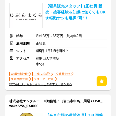
【寝具販売スタッフ】[正社員]販
売・接客経験＆知識は無くてもOK
★転勤ナシも選択”可”！
給与
月給28万～35万円＋賞与年2回
雇用形態
正社員
シフト
週5日 1日7.5時間以上
アクセス
和歌山大学前駅
車5分
未経験者歓迎
主婦(夫)歓迎
交通費支給
社会保険完備
フリーター歓迎
株式会社タナカふとんサービスの求人一覧を見る
株式会社エンクルー ※勤務地：［岩出市中島］周辺 / OSK_
waka2254_03-0000
【産直市場の運営管理】TEL面接