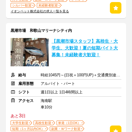
シルバー歓迎
未経験者歓迎
イオンペット株式会社の求人一覧を見る
黒潮市場 和歌山マリーナシティ内
【黒潮市場スタッフ】高校生・大
学生、大歓迎！夏の短期バイト大
募集！未経験者大歓迎！
給与
時給1045円～(日祝＋100円UP)＋交通費別途支給
雇用形態
アルバイト・パート
シフト
週1日以上 1日4時間以上
アクセス
海南駅
車10分
3
あと
日
大学生歓迎
高校生歓迎
単発（1日OK）
短期（1ヶ月以内OK）
副業・Ｗワーク歓迎