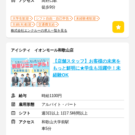
アクセス
高野口駅
徒歩9分
大学生歓迎
シフト自由・自己申告
未経験者歓迎
主婦(夫)歓迎
交通費支給
株式会社エンクルーの求人一覧を見る
アイシティ イオンモール和歌山店
【店舗スタッフ】お客様の未来を
もっと鮮明に★学生も活躍中！未
経験OK
給与
時給1100円
雇用形態
アルバイト・パート
シフト
週3日以上 1日7.5時間以上
アクセス
和歌山大学前駅
車5分