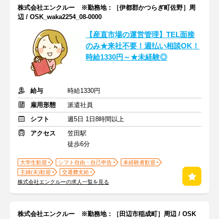
株式会社エンクルー ※勤務地：［伊都郡かつらぎ町佐野］周
辺 / OSK_waka2254_08-0000
【産直市場の運営管理】TEL面接
のみ★来社不要！週払い相談OK！
時給1330円～★未経験◎
給与
時給1330円
雇用形態
派遣社員
シフト
週5日 1日8時間以上
アクセス
笠田駅
徒歩6分
大学生歓迎
シフト自由・自己申告
未経験者歓迎
主婦(夫)歓迎
交通費支給
株式会社エンクルーの求人一覧を見る
株式会社エンクルー ※勤務地：［田辺市稲成町］周辺 / OSK