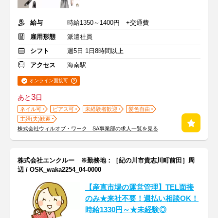
給与
時給1350～1400円 +交通費
雇用形態
派遣社員
シフト
週5日 1日8時間以上
アクセス
海南駅
オンライン面接可
3
あと
日
ネイル可
ピアス可
未経験者歓迎
髪色自由
主婦(夫)歓迎
株式会社ウィルオブ・ワーク SA事業部の求人一覧を見る
株式会社エンクルー ※勤務地：［紀の川市貴志川町前田］周
辺 / OSK_waka2254_04-0000
【産直市場の運営管理】TEL面接
のみ★来社不要！週払い相談OK！
時給1330円～★未経験◎