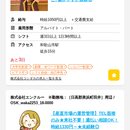
給与
時給1050円以上 ＋交通費支給
雇用形態
アルバイト・パート
シフト
週3日以上 1日3時間以上
アクセス
和歌山市駅
徒歩15分
3
あと
日
大学生歓迎
副業・Ｗワーク歓迎
シルバー歓迎
ピアス可
シフト自由・自己申告
株式会社コシダカの求人一覧を見る
株式会社エンクルー ※勤務地：［日高郡美浜町田井］周辺 /
OSK_waka2253_18-0000
【産直市場の運営管理】TEL面接
のみ★来社不要！週払い相談OK！
時給1330円～★未経験◎