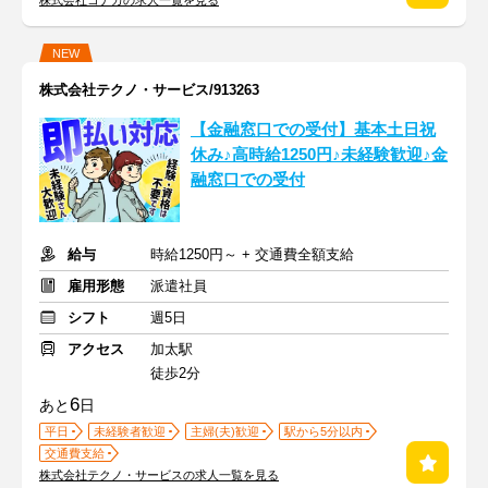
株式会社コナカの求人一覧を見る
NEW
株式会社テクノ・サービス/913263
【金融窓口での受付】基本土日祝
休み♪高時給1250円♪未経験歓迎♪金
融窓口での受付
給与
時給1250円～ + 交通費全額支給
雇用形態
派遣社員
シフト
週5日
アクセス
加太駅
徒歩2分
6
あと
日
平日
未経験者歓迎
主婦(夫)歓迎
駅から5分以内
交通費支給
株式会社テクノ・サービスの求人一覧を見る