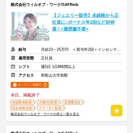
株式会社ウィルオブ・ワーク/SAFRmb
【ジュエリー販売】未経験から正
社員に♪ボーナス年2回など好待
遇！<履歴書不要>
給与
月給23～25万円 ＋賞与年2回＋インセンティブ＋交通費
雇用形態
正社員
シフト
週5日 1日8時間以上
アクセス
和歌山大学前駅
オンライン面接可
本日、掲載終了
未経験者歓迎
主婦(夫)歓迎
交通費支給
社会保険完備
フリーター歓迎
株式会社ウィルオブ・ワークの求人一覧を見る