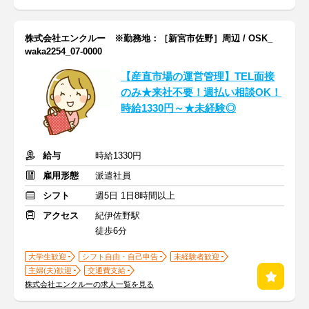
株式会社エンクルー ※勤務地：［新宮市佐野］周辺 / OSK_
waka2254_07-0000
【産直市場の運営管理】TEL面接
のみ★来社不要！週払い相談OK！
時給1330円～★未経験◎
給与
時給1330円
雇用形態
派遣社員
シフト
週5日 1日8時間以上
アクセス
紀伊佐野駅
徒歩6分
大学生歓迎
シフト自由・自己申告
未経験者歓迎
主婦(夫)歓迎
交通費支給
株式会社エンクルーの求人一覧を見る