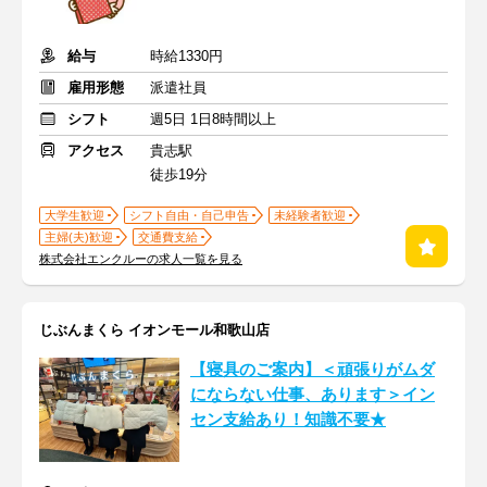
給与
時給1330円
雇用形態
派遣社員
シフト
週5日 1日8時間以上
アクセス
貴志駅
徒歩19分
大学生歓迎
シフト自由・自己申告
未経験者歓迎
主婦(夫)歓迎
交通費支給
株式会社エンクルーの求人一覧を見る
じぶんまくら イオンモール和歌山店
【寝具のご案内】＜頑張りがムダ
にならない仕事、あります＞イン
セン支給あり！知識不要★