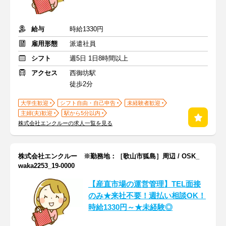
給与
時給1330円
雇用形態
派遣社員
シフト
週5日 1日8時間以上
アクセス
西御坊駅
徒歩2分
大学生歓迎
シフト自由・自己申告
未経験者歓迎
主婦(夫)歓迎
駅から5分以内
株式会社エンクルーの求人一覧を見る
株式会社エンクルー ※勤務地：［歌山市狐島］周辺 / OSK_
waka2253_19-0000
【産直市場の運営管理】TEL面接
のみ★来社不要！週払い相談OK！
時給1330円～★未経験◎