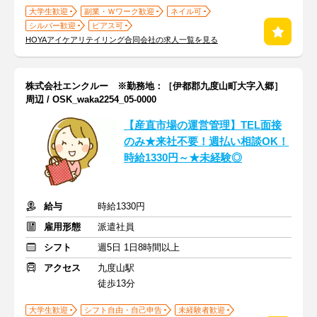
大学生歓迎
副業・Ｗワーク歓迎
ネイル可
シルバー歓迎
ピアス可
HOYAアイケアリテイリング合同会社の求人一覧を見る
株式会社エンクルー ※勤務地：［伊都郡九度山町大字入郷］
周辺 / OSK_waka2254_05-0000
【産直市場の運営管理】TEL面接
のみ★来社不要！週払い相談OK！
時給1330円～★未経験◎
給与
時給1330円
雇用形態
派遣社員
シフト
週5日 1日8時間以上
アクセス
九度山駅
徒歩13分
大学生歓迎
シフト自由・自己申告
未経験者歓迎