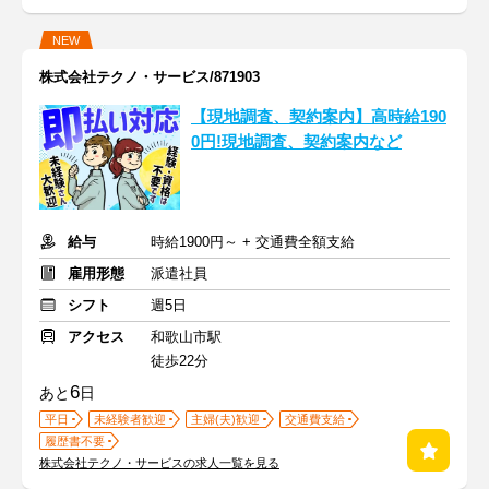
NEW
株式会社テクノ・サービス/871903
【現地調査、契約案内】高時給190
0円!現地調査、契約案内など
給与
時給1900円～ + 交通費全額支給
雇用形態
派遣社員
シフト
週5日
アクセス
和歌山市駅
徒歩22分
6
あと
日
平日
未経験者歓迎
主婦(夫)歓迎
交通費支給
履歴書不要
株式会社テクノ・サービスの求人一覧を見る