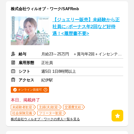
株式会社ウィルオブ・ワーク/SAFRmb
【ジュエリー販売】未経験から正
社員に♪ボーナス年2回など好待
遇！<履歴書不要>
給与
月給23～25万円 ＋賞与年2回＋インセンティブ＋交通費
雇用形態
正社員
シフト
週5日 1日8時間以上
アクセス
紀伊駅
オンライン面接可
本日、掲載終了
未経験者歓迎
主婦(夫)歓迎
交通費支給
社会保険完備
フリーター歓迎
株式会社ウィルオブ・ワークの求人一覧を見る