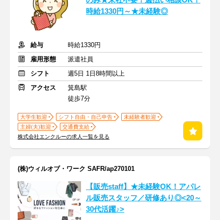
のみ★来社不要！週払い相談OK！
時給1330円～★未経験◎
給与
時給1330円
雇用形態
派遣社員
シフト
週5日 1日8時間以上
アクセス
箕島駅
徒歩7分
大学生歓迎
シフト自由・自己申告
未経験者歓迎
主婦(夫)歓迎
交通費支給
株式会社エンクルーの求人一覧を見る
(株)ウィルオブ・ワーク SAFR/ap270101
【販売staff】★未経験OK！アパレ
ル販売スタッフ／研修あり◎<20～
30代活躍♪>