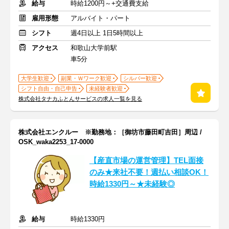
給与
時給1200円～+交通費支給
雇用形態
アルバイト・パート
シフト
週4日以上 1日5時間以上
アクセス
和歌山大学前駅
車5分
大学生歓迎
副業・Ｗワーク歓迎
シルバー歓迎
シフト自由・自己申告
未経験者歓迎
株式会社タナカふとんサービスの求人一覧を見る
株式会社エンクルー ※勤務地：［御坊市藤田町吉田］周辺 /
OSK_waka2253_17-0000
【産直市場の運営管理】TEL面接
のみ★来社不要！週払い相談OK！
時給1330円～★未経験◎
給与
時給1330円