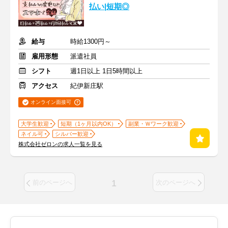
払い|短期◎
給与
時給1300円～
雇用形態
派遣社員
シフト
週1日以上 1日5時間以上
アクセス
紀伊新庄駅
オンライン面接可
大学生歓迎
短期（1ヶ月以内OK）
副業・Ｗワーク歓迎
ネイル可
シルバー歓迎
株式会社ゼロンの求人一覧を見る
1
前のページへ
次のページへ