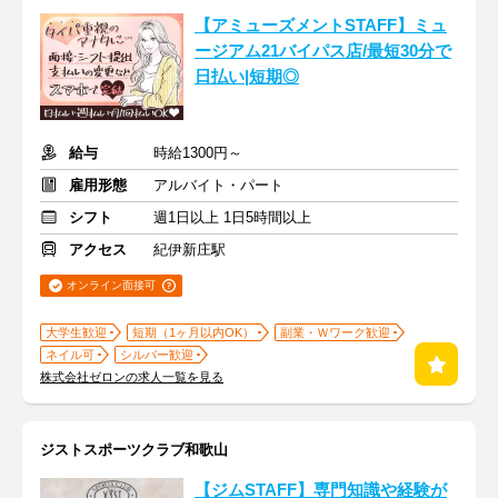
【アミューズメントSTAFF】ミュ
ージアム21バイパス店/最短30分で
日払い|短期◎
給与
時給1300円～
雇用形態
アルバイト・パート
シフト
週1日以上 1日5時間以上
アクセス
紀伊新庄駅
オンライン面接可
大学生歓迎
短期（1ヶ月以内OK）
副業・Ｗワーク歓迎
ネイル可
シルバー歓迎
株式会社ゼロンの求人一覧を見る
ジストスポーツクラブ和歌山
【ジムSTAFF】専門知識や経験が