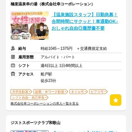
極楽温泉幸の湯（株式会社幸コーポレーション）
【温泉施設スタッフ】日勤急募！
合間時間にサクッと！車通勤OK♪
おしゃれ自由◎履歴書不要
給与
時給1045～1375円 ＋交通費規定支給
雇用形態
アルバイト・パート
シフト
週4日以上 1日4時間以上
アクセス
船戸駅
徒歩23分
大学生歓迎
副業・Ｗワーク歓迎
ネイル可
ピアス可
シフト自由・自己申告
株式会社幸コーポレーションの求人一覧を見る
ジストスポーツクラブ和歌山