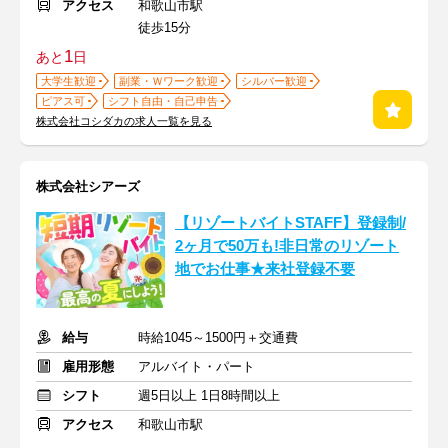
アクセス
和歌山市駅
徒歩15分
1
あと
日
大学生歓迎
副業・Ｗワーク歓迎
シルバー歓迎
ピアス可
シフト自由・自己申告
株式会社コシダカの求人一覧を見る
株式会社シアーズ
【リゾートバイトSTAFF】登録制/
2ヶ月で50万も!非日常のリゾート
地でお仕事★来社登録不要
給与
時給1045～1500円＋交通費
雇用形態
アルバイト・パート
シフト
週5日以上 1日8時間以上
アクセス
和歌山市駅