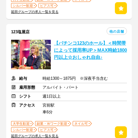
シルバー歓迎
ピアス可
延田グループの求人一覧を見る
他の店舗
123塩屋店
【パチンコ123のホール】＜時間帯
によって採用率UP＞MAX時給1800
円以上☆おしゃれ自由♪
給与
時給1300～1875円 ※深夜手当含む
雇用形態
アルバイト・パート
シフト
週1日以上
アクセス
宮前駅
車6分
大学生歓迎
副業・Ｗワーク歓迎
ネイル可
シルバー歓迎
ピアス可
延田グループの求人一覧を見る