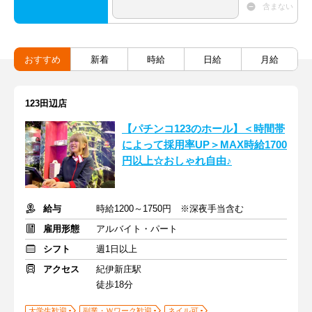
含まない
おすすめ
新着
時給
日給
月給
123田辺店
【パチンコ123のホール】＜時間帯
によって採用率UP＞MAX時給1700
円以上☆おしゃれ自由♪
給与
時給1200～1750円 ※深夜手当含む
雇用形態
アルバイト・パート
シフト
週1日以上
アクセス
紀伊新庄駅
徒歩18分
大学生歓迎
副業・Ｗワーク歓迎
ネイル可