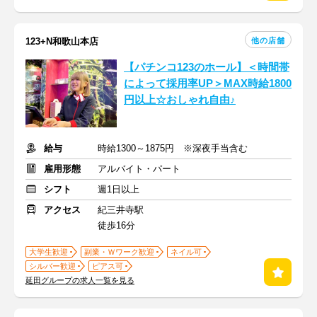
他の店舗
123+N和歌山本店
【パチンコ123のホール】＜時間帯
によって採用率UP＞MAX時給1800
円以上☆おしゃれ自由♪
給与
時給1300～1875円 ※深夜手当含む
雇用形態
アルバイト・パート
シフト
週1日以上
アクセス
紀三井寺駅
徒歩16分
大学生歓迎
副業・Ｗワーク歓迎
ネイル可
シルバー歓迎
ピアス可
延田グループの求人一覧を見る