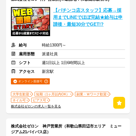
【パチンコ店スタッフ】応募→採
用までLINEでほぼ完結★給与は申
請後・最短30分でGET!?
給与
時給1300円～
雇用形態
派遣社員
シフト
週1日以上 1日6時間以上
アクセス
新宮駅
オンライン面接可
大学生歓迎
短期（1ヶ月以内OK）
副業・Ｗワーク歓迎
ネイル可
ピアス可
株式会社ゼロンの求人一覧を見る
株式会社ゼロン 神戸営業所（和歌山県田辺市エリア ミュー
ジアム21バイパス店）