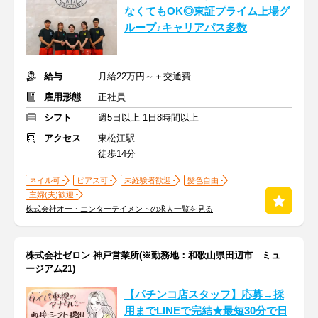
なくてもOK◎東証プライム上場グ
ループ♪キャリアパス多数
給与
月給22万円～＋交通費
雇用形態
正社員
シフト
週5日以上 1日8時間以上
アクセス
東松江駅
徒歩14分
ネイル可
ピアス可
未経験者歓迎
髪色自由
主婦(夫)歓迎
株式会社オー・エンターテイメントの求人一覧を見る
株式会社ゼロン 神戸営業所(※勤務地：和歌山県田辺市 ミュ
ージアム21)
【パチンコ店スタッフ】応募→採
用までLINEで完結★最短30分で日