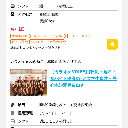
シフト
週2日 1日3時間以上
アクセス
和歌山市駅
徒歩15分
1
あと
日
大学生歓迎
副業・Ｗワーク歓迎
シルバー歓迎
ピアス可
シフト自由・自己申告
株式会社コシダカの求人一覧を見る
カラオケまねきねこ 和歌山ぶらくり丁店
【カラオケSTAFF】[日勤・週2] ＼
初バイト率高め♪／大学生多数＝居
心地◎髪色自由★
給与
時給1050円以上 ＋交通費支給
雇用形態
アルバイト・パート
シフト
週2日 1日3時間以上