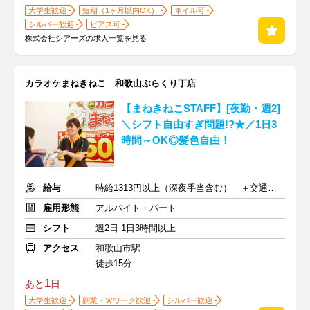
大学生歓迎
短期（1ヶ月以内OK）
ネイル可
シルバー歓迎
ピアス可
株式会社シアーズの求人一覧を見る
カラオケまねきねこ 和歌山ぶらくり丁店
【まねきねこSTAFF】[夜勤・週2]
＼シフト自由すぎ問題!?★／1日3
時間～OK◎髪色自由！
給与
時給1313円以上（深夜手当含む） ＋交通費支給
雇用形態
アルバイト・パート
シフト
週2日 1日3時間以上
アクセス
和歌山市駅
徒歩15分
1
あと
日
大学生歓迎
副業・Ｗワーク歓迎
シルバー歓迎