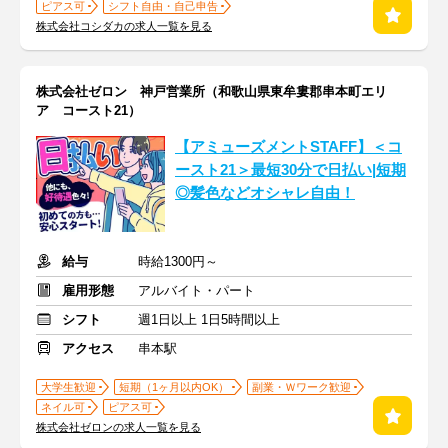
ピアス可
シフト自由・自己申告
株式会社コシダカの求人一覧を見る
株式会社ゼロン 神戸営業所（和歌山県東牟婁郡串本町エリ
ア コースト21）
【アミューズメントSTAFF】＜コ
ースト21＞最短30分で日払い|短期
◎髪色などオシャレ自由！
給与
時給1300円～
雇用形態
アルバイト・パート
シフト
週1日以上 1日5時間以上
アクセス
串本駅
大学生歓迎
短期（1ヶ月以内OK）
副業・Ｗワーク歓迎
ネイル可
ピアス可
株式会社ゼロンの求人一覧を見る