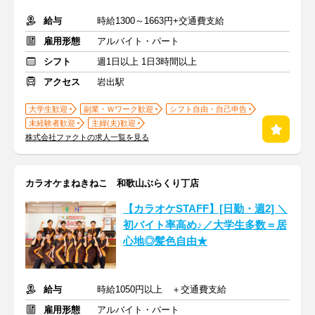
給与
時給1300～1663円+交通費支給
雇用形態
アルバイト・パート
シフト
週1日以上 1日3時間以上
アクセス
岩出駅
大学生歓迎
副業・Ｗワーク歓迎
シフト自由・自己申告
未経験者歓迎
主婦(夫)歓迎
株式会社ファクトの求人一覧を見る
カラオケまねきねこ 和歌山ぶらくり丁店
【カラオケSTAFF】[日勤・週2] ＼
初バイト率高め♪／大学生多数＝居
心地◎髪色自由★
給与
時給1050円以上 ＋交通費支給
雇用形態
アルバイト・パート