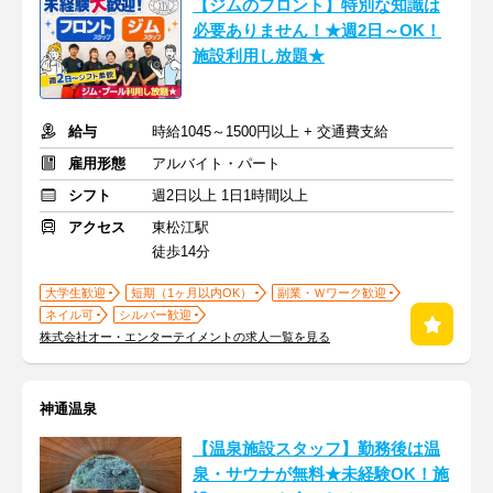
【ジムのフロント】特別な知識は
必要ありません！★週2日～OK！
施設利用し放題★
給与
時給1045～1500円以上 + 交通費支給
雇用形態
アルバイト・パート
シフト
週2日以上 1日1時間以上
アクセス
東松江駅
徒歩14分
大学生歓迎
短期（1ヶ月以内OK）
副業・Ｗワーク歓迎
ネイル可
シルバー歓迎
株式会社オー・エンターテイメントの求人一覧を見る
神通温泉
【温泉施設スタッフ】勤務後は温
泉・サウナが無料★未経験OK！施