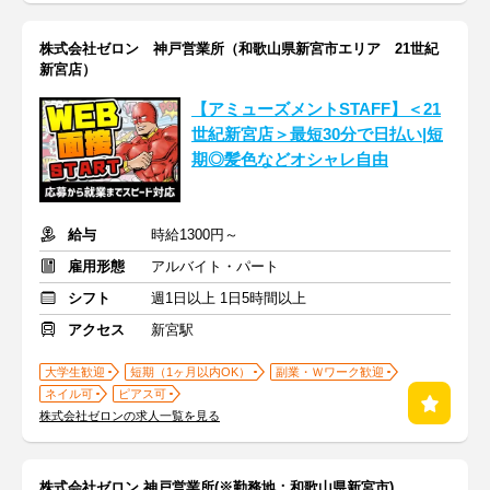
株式会社ゼロン 神戸営業所（和歌山県新宮市エリア 21世紀
新宮店）
【アミューズメントSTAFF】＜21
世紀新宮店＞最短30分で日払い|短
期◎髪色などオシャレ自由
給与
時給1300円～
雇用形態
アルバイト・パート
シフト
週1日以上 1日5時間以上
アクセス
新宮駅
大学生歓迎
短期（1ヶ月以内OK）
副業・Ｗワーク歓迎
ネイル可
ピアス可
株式会社ゼロンの求人一覧を見る
株式会社ゼロン 神戸営業所(※勤務地：和歌山県新宮市)