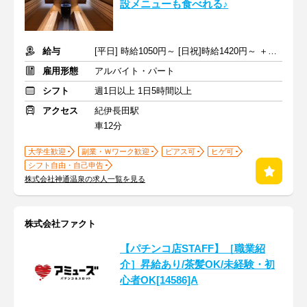
設メニューも食べれる♪
給与
[平日] 時給1050円～ [日祝]時給1420円～ ＋交通費支給
雇用形態
アルバイト・パート
シフト
週1日以上 1日5時間以上
アクセス
紀伊長田駅
車12分
大学生歓迎
副業・Ｗワーク歓迎
ピアス可
ヒゲ可
シフト自由・自己申告
株式会社神通温泉の求人一覧を見る
株式会社ファクト
【パチンコ店STAFF】［職業紹
介］昇給あり/茶髪OK/未経験・初
心者OK[14586]A