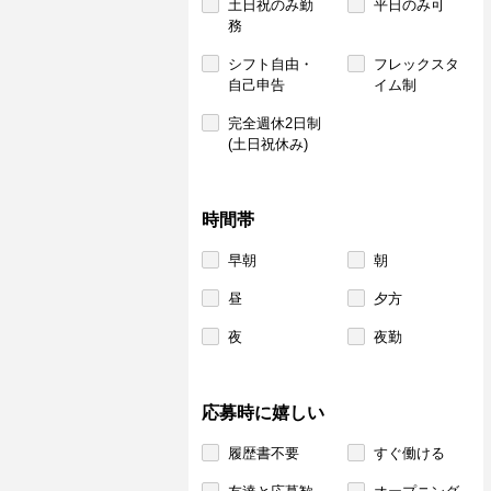
土日祝のみ勤
平日のみ可
務
シフト自由・
フレックスタ
自己申告
イム制
完全週休2日制
(土日祝休み)
時間帯
早朝
朝
昼
夕方
夜
夜勤
応募時に嬉しい
履歴書不要
すぐ働ける