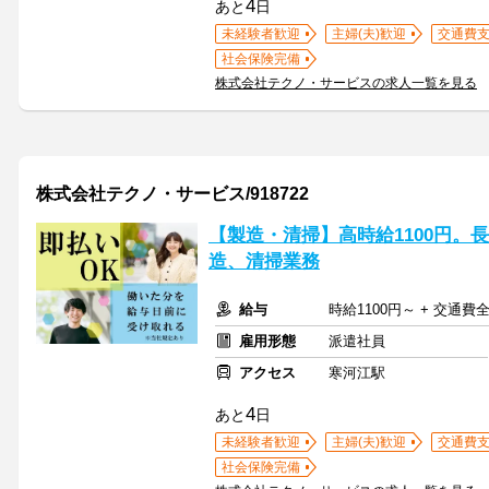
4
あと
日
未経験者歓迎
主婦(夫)歓迎
交通費
社会保険完備
株式会社テクノ・サービスの求人一覧を見る
株式会社テクノ・サービス/918722
【製造・清掃】高時給1100円。
造、清掃業務
給与
時給1100円～ + 交通費
雇用形態
派遣社員
アクセス
寒河江駅
4
あと
日
未経験者歓迎
主婦(夫)歓迎
交通費
社会保険完備