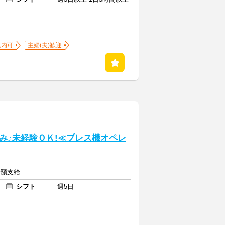
以内可
主婦(夫)歓迎
み♪未経験ＯＫ!≪プレス機オペレ
全額支給
シフト
週5日