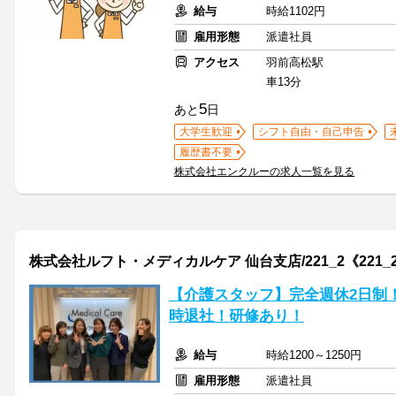
給与
時給1102円
雇用形態
派遣社員
アクセス
羽前高松駅
車13分
5
あと
日
大学生歓迎
シフト自由・自己申告
履歴書不要
株式会社エンクルーの求人一覧を見る
株式会社ルフト・メディカルケア 仙台支店/221_2《221_
【介護スタッフ】完全週休2日制
時退社！研修あり！
給与
時給1200～1250円
雇用形態
派遣社員