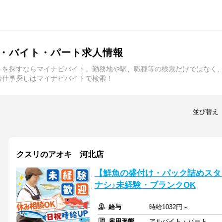
・バイト・パート求人情報
トを探すならマイナビバイト。勤務地や駅、職種等の検索だけではなく
お仕事探しはマイナビバイトで検索！
並び替え
クスリのアオキ 河北店
【鮮魚の盛付け・パック詰めスタ
ナシ♪未経験・ブランクOK
給与
時給1032円～
雇用形態
アルバイト・パート