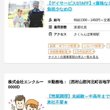
【デイサービスSTAFF】<資格な
負担少なめ◎
給与
時給1300～1450円＋交
雇用形態
派遣社員
アクセス
さくらんぼ東根駅
副業・Ｗワーク歓迎
シルバー歓迎
未経験者歓迎
1日4h以内可
ナイス！介護事業部の求人一覧を見る
株式会社エンクルー ※勤務地：［西村山郡河北町谷地字月山堂］周
0000D
【惣菜調理】未経験～中高年まで活
来社不要★