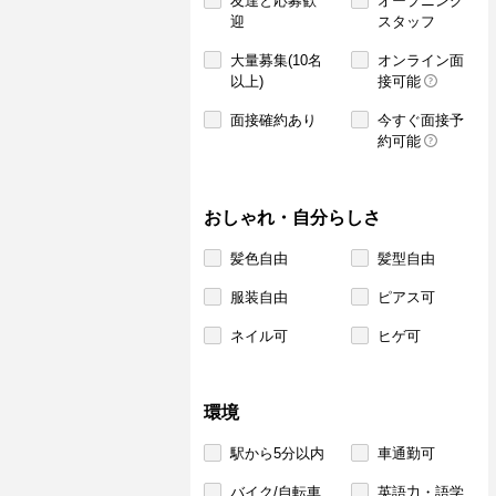
友達と応募歓
オープニング
迎
スタッフ
大量募集(10名
オンライン面
以上)
接可能
面接確約あり
今すぐ面接予
約可能
おしゃれ・自分らしさ
髪色自由
髪型自由
服装自由
ピアス可
ネイル可
ヒゲ可
環境
駅から5分以内
車通勤可
バイク/自転車
英語力・語学