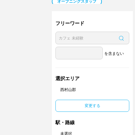
オープニングスタッフ
日払い／週払い
副業・Ｗワーク歓迎
ネイル可
フリーワード
を含まない
選択エリア
西村山郡
変更する
駅・路線
未選択