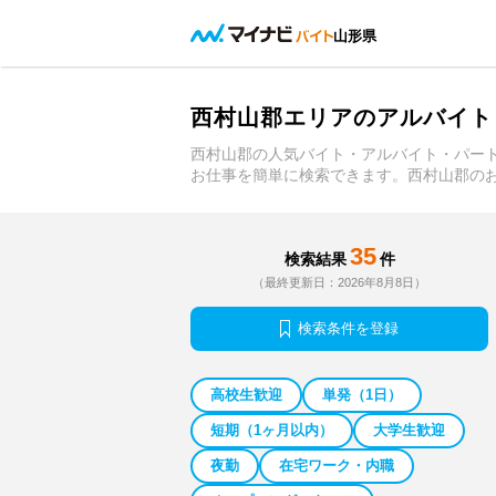
山形県
西村山郡エリアのアルバイト
西村山郡の人気バイト・アルバイト・パー
お仕事を簡単に検索できます。西村山郡の
35
検索結果
件
（最終更新日：2026年8月8日）
検索条件を登録
高校生歓迎
単発（1日）
短期（1ヶ月以内）
大学生歓迎
夜勤
在宅ワーク・内職