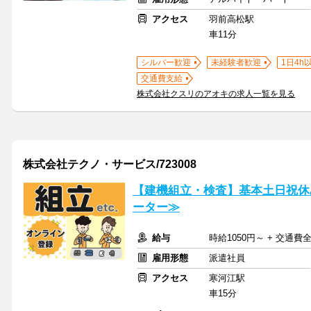
アクセス
羽前高松駅
車11分
シルバー歓迎
未経験者歓迎
1日4h
交通費支給
株式会社クスリのアオキの求人一覧を見る
株式会社テクノ・サービス/723008
【建機組立・検査】基本土日祝休
ーター≫
給与
時給1050円～ + 交通費
雇用形態
派遣社員
アクセス
寒河江駅
車15分