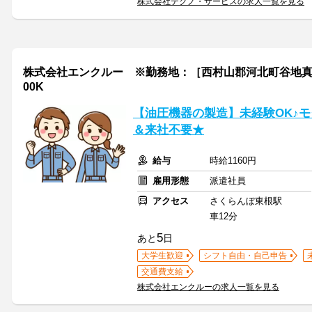
株式会社テクノ・サービスの求人一覧を見る
株式会社エンクルー ※勤務地：［西村山郡河北町谷地真木］周辺 /
00K
【油圧機器の製造】未経験OK♪モ
＆来社不要★
給与
時給1160円
雇用形態
派遣社員
アクセス
さくらんぼ東根駅
車12分
5
あと
日
大学生歓迎
シフト自由・自己申告
交通費支給
株式会社エンクルーの求人一覧を見る