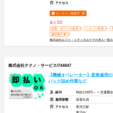
アクセス
オンライン面接可
1
あと
日
副業・Ｗワーク歓迎
シルバー歓迎
履歴書不要
株式会社ルフト・メディカルケアの求人一覧
株式会社テクノ・サービス/744847
【機械オペレーター】直接雇用の
パック詰め作業など
給与
時給1100円～ + 交通費
雇用形態
派遣社員
アクセス
寒河江駅
車15分