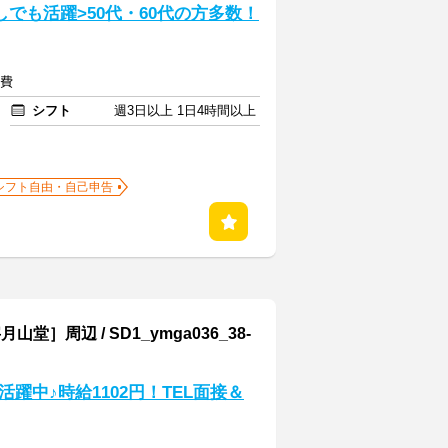
しでも活躍>50代・60代の方多数！
通費
シフト
週3日以上 1日4時間以上
シフト自由・自己申告
辺 / SD1_ymga036_38-
躍中♪時給1102円！TEL面接＆