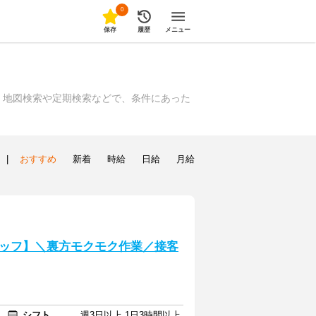
0
保存
履歴
メニュー
、地図検索や定期検索などで、条件にあった
|
おすすめ
新着
時給
日給
月給
ッフ】＼裏方モクモク作業／接客
シフト
週3日以上 1日3時間以上