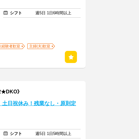
シフト
週5日 1日6時間以上
未経験者歓迎
主婦(夫)歓迎
2★DKO》
！土日祝休み！残業なし・原則定
シフト
週5日 1日5時間以上