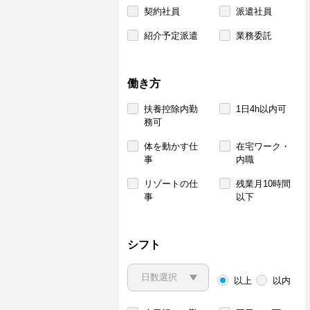
契約社員
派遣社員
紹介予定派遣
業務委託
働き方
扶養控除内勤
1日4h以内可
務可
体を動かす仕
在宅ワーク・
事
内職
リゾートの仕
残業月10時間
事
以下
シフト
以上
以内