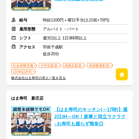
給与
時給1100円＋曜日手当(土日祝+70円)
雇用形態
アルバイト・パート
シフト
週3日以上 1日3時間以上
アクセス
羽前千歳駅
徒歩20分
社会保険完備
大学生歓迎
高校生歓迎
未経験者歓迎
1日4h以内可
株式会社はま寿司の求人一覧を見る
はま寿司 新庄店
【はま寿司のキッチン(～17時)】週
2日3H～OK！家事と両立ラクラク
♪お寿司も握らず簡単◎