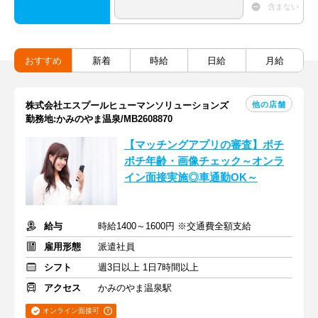
含まない
おすすめ
新着
時給
日給
月給
他の店舗
株式会社エスプールヒューマンソリューションズ
勤務地:かみのやま温泉/MB2608870
【マッチングアプリの審査】ポチ
ポチ年齢・画像チェック～オンラ
イン面接実施◎車通勤OK～
給与
時給1400～1600円 ※交通費全額支給
雇用形態
派遣社員
シフト
週3日以上 1日7時間以上
アクセス
かみのやま温泉駅
オンライン面接可