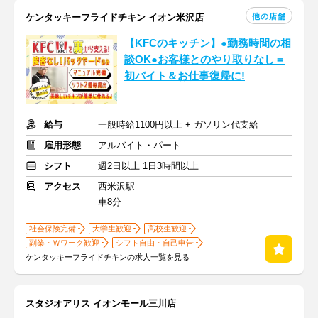
他の店舗
ケンタッキーフライドチキン イオン米沢店
【KFCのキッチン】●勤務時間の相
談OK●お客様とのやり取りなし＝
初バイト＆お仕事復帰に!
給与
一般時給1100円以上 + ガソリン代支給
雇用形態
アルバイト・パート
シフト
週2日以上 1日3時間以上
アクセス
西米沢駅
車8分
社会保険完備
大学生歓迎
高校生歓迎
副業・Ｗワーク歓迎
シフト自由・自己申告
ケンタッキーフライドチキンの求人一覧を見る
スタジオアリス イオンモール三川店