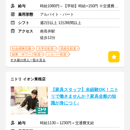
給与
時給1080円～【早朝】時給+150円 ※交通費支給
雇用形態
アルバイト・パート
シフト
週2日以上 1日2時間以上
アクセス
南長井駅
徒歩12分
社会保険完備
大学生歓迎
高校生歓迎
副業・Ｗワーク歓迎
シルバー歓迎
すき家の求人一覧を見る
ニトリ イオン東根店
【家具スタッフ】未経験OK！ニト
リで働きませんか？家具全般の知
識が身につく♪
給与
時給1130～1230円＋交通費支給