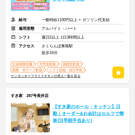
給与
一般時給1100円以上 + ガソリン代支給
雇用形態
アルバイト・パート
シフト
週2日以上 1日3時間以上
アクセス
さくらんぼ東根駅
徒歩16分
社会保険完備
大学生歓迎
高校生歓迎
副業・Ｗワーク歓迎
シフト自由・自己申告
ケンタッキーフライドチキンの求人一覧を見る
すき家 287号長井店
【すき家のホール・キッチン】日
勤｜オーダー&お会計はセルフで簡
単◎[早朝手当あり]