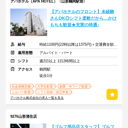
アパホテル（APA HOTEL）〈山形鶴岡駅前〉
【アパホテルのフロント】未経験
さんOK◎シフト柔軟だから…かけ
もちも歓迎★充実の待遇♪
給与
時給1100円(22時以降は1375円)＋交通費全額支給
雇用形態
アルバイト・パート
シフト
週2日以上 1日2時間以上
アクセス
鶴岡駅
徒歩1分
社会保険完備
大学生歓迎
副業・Ｗワーク歓迎
シルバー歓迎
シフト自由・自己申告
アパホテル株式会社の求人一覧を見る
9276山形清住店
【ゴルフ用品店スタッフ】ゴルフ