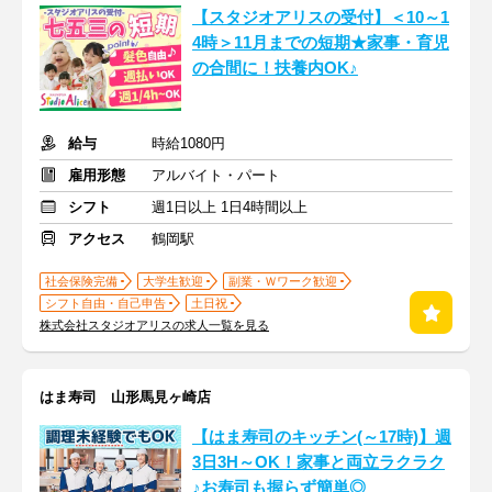
【スタジオアリスの受付】＜10～1
4時＞11月までの短期★家事・育児
の合間に！扶養内OK♪
給与
時給1080円
雇用形態
アルバイト・パート
シフト
週1日以上 1日4時間以上
アクセス
鶴岡駅
社会保険完備
大学生歓迎
副業・Ｗワーク歓迎
シフト自由・自己申告
土日祝
株式会社スタジオアリスの求人一覧を見る
はま寿司 山形馬見ヶ崎店
【はま寿司のキッチン(～17時)】週
3日3H～OK！家事と両立ラクラク
♪お寿司も握らず簡単◎