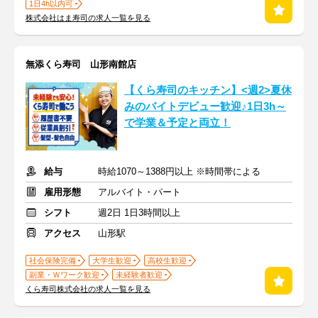
1日4h以内可
株式会社はま寿司の求人一覧を見る
無添くら寿司 山形南館店
【くら寿司のキッチン】<週2>夏休
みのバイトデビュー歓迎♪1日3h～
で学業＆予定と両立！
給与
時給1070～1388円以上 ※時間帯による
雇用形態
アルバイト・パート
シフト
週2日 1日3時間以上
アクセス
山形駅
社会保険完備
大学生歓迎
高校生歓迎
副業・Ｗワーク歓迎
未経験者歓迎
くら寿司株式会社の求人一覧を見る