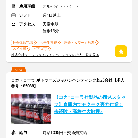
雇用形態
アルバイト・パート
シフト
週4日以上
アクセス
天童南駅
徒歩13分
社会保険完備
大学生歓迎
副業・Ｗワーク歓迎
ネイル可
ピアス可
株式会社ライフスタイルイノベーションの求人一覧を見る
NEW
コカ・コーラ ボトラーズジャパンベンディング株式会社【求人
番号：85038】
【コカ･コーラ社製品の積込スタッ
フ】倉庫内でモクモク裏方作業！
未経験・高校生大歓迎♪
給与
時給1035円＋交通費支給