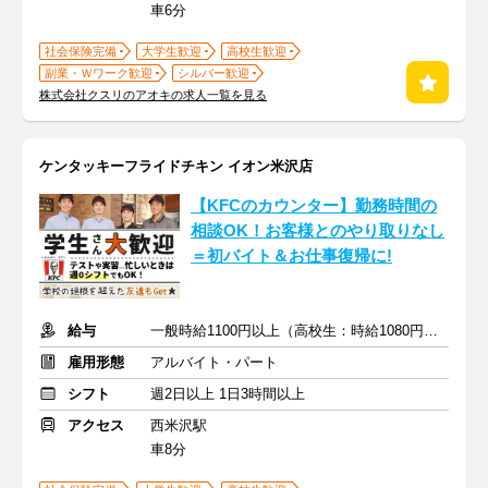
車6分
社会保険完備
大学生歓迎
高校生歓迎
副業・Ｗワーク歓迎
シルバー歓迎
株式会社クスリのアオキの求人一覧を見る
ケンタッキーフライドチキン イオン米沢店
【KFCのカウンター】勤務時間の
相談OK！お客様とのやり取りなし
＝初バイト＆お仕事復帰に!
給与
一般時給1100円以上（高校生：時給1080円）+ガソリン代支給
雇用形態
アルバイト・パート
シフト
週2日以上 1日3時間以上
アクセス
西米沢駅
車8分