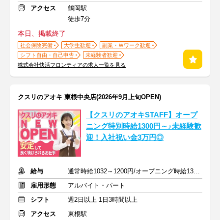
アクセス
鶴岡駅
徒歩7分
本日、掲載終了
社会保険完備
大学生歓迎
副業・Ｗワーク歓迎
シフト自由・自己申告
未経験者歓迎
株式会社快活フロンティアの求人一覧を見る
クスリのアオキ 東根中央店(2026年9月上旬OPEN)
【クスリのアオキSTAFF】オープ
ニング特別時給1300円～♪未経験歓
迎！入社祝い金3万円◎
給与
通常時給1032～1200円/オープニング時給1300～1400円
雇用形態
アルバイト・パート
シフト
週2日以上 1日3時間以上
アクセス
東根駅