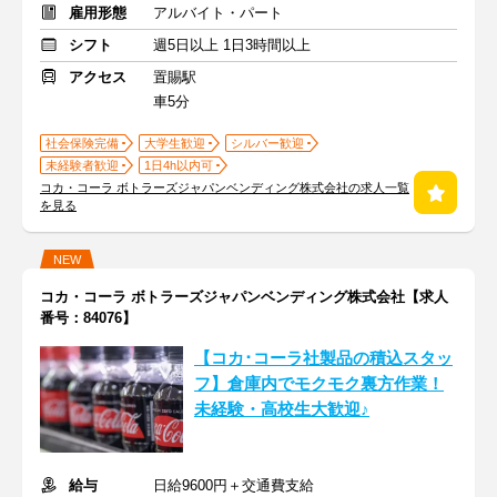
雇用形態
アルバイト・パート
シフト
週5日以上 1日3時間以上
アクセス
置賜駅
車5分
社会保険完備
大学生歓迎
シルバー歓迎
未経験者歓迎
1日4h以内可
コカ・コーラ ボトラーズジャパンベンディング株式会社の求人一覧
を見る
NEW
コカ・コーラ ボトラーズジャパンベンディング株式会社【求人
番号：84076】
【コカ･コーラ社製品の積込スタッ
フ】倉庫内でモクモク裏方作業！
未経験・高校生大歓迎♪
給与
日給9600円＋交通費支給