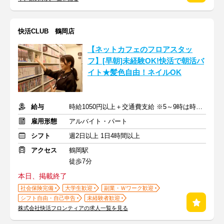
快活CLUB 鶴岡店
【ネットカフェのフロアスタッ
フ】[早朝]未経験OK!快活で朝活バ
イト★髪色自由！ネイルOK
給与
時給1050円以上＋交通費支給 ※5～9時は時給1100円
雇用形態
アルバイト・パート
シフト
週2日以上 1日4時間以上
アクセス
鶴岡駅
徒歩7分
本日、掲載終了
社会保険完備
大学生歓迎
副業・Ｗワーク歓迎
シフト自由・自己申告
未経験者歓迎
株式会社快活フロンティアの求人一覧を見る