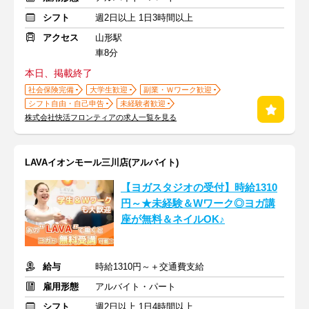
シフト
週2日以上 1日3時間以上
アクセス
山形駅
車8分
本日、掲載終了
社会保険完備
大学生歓迎
副業・Ｗワーク歓迎
シフト自由・自己申告
未経験者歓迎
株式会社快活フロンティアの求人一覧を見る
LAVAイオンモール三川店(アルバイト)
【ヨガスタジオの受付】時給1310
円～★未経験＆Wワーク◎ヨガ講
座が無料＆ネイルOK♪
給与
時給1310円～＋交通費支給
雇用形態
アルバイト・パート
シフト
週2日以上 1日4時間以上