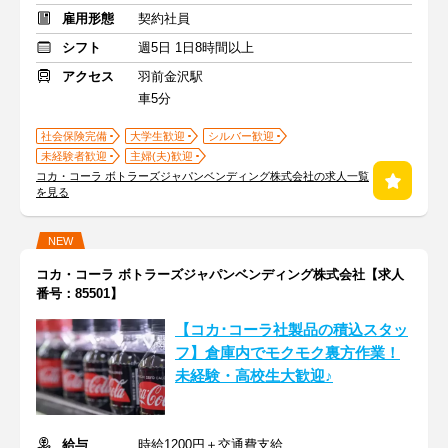
雇用形態
契約社員
シフト
週5日 1日8時間以上
アクセス
羽前金沢駅
車5分
社会保険完備
大学生歓迎
シルバー歓迎
未経験者歓迎
主婦(夫)歓迎
コカ・コーラ ボトラーズジャパンベンディング株式会社の求人一覧
を見る
NEW
コカ・コーラ ボトラーズジャパンベンディング株式会社【求人
番号：85501】
【コカ･コーラ社製品の積込スタッ
フ】倉庫内でモクモク裏方作業！
未経験・高校生大歓迎♪
給与
時給1200円＋交通費支給