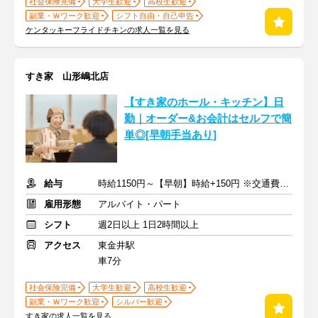
社会保険完備
大学生歓迎
高校生歓迎
副業・Ｗワーク歓迎
シフト自由・自己申告
ケンタッキーフライドチキンの求人一覧を見る
すき家 山形嶋北店
【すき家のホール・キッチン】日
勤｜オーダー&お会計はセルフで簡
単◎[早朝手当あり]
給与
時給1150円～【早朝】時給+150円 ※交通費支給
雇用形態
アルバイト・パート
シフト
週2日以上 1日2時間以上
アクセス
東金井駅
車7分
社会保険完備
大学生歓迎
高校生歓迎
副業・Ｗワーク歓迎
シルバー歓迎
すき家の求人一覧を見る