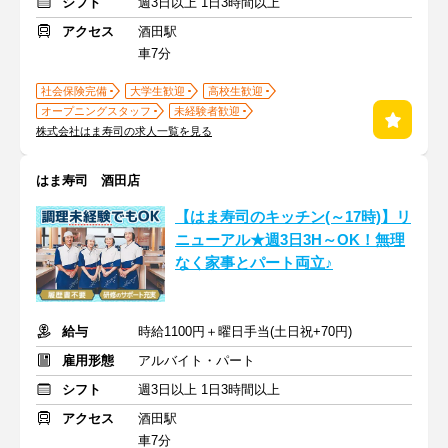
シフト
週3日以上 1日3時間以上
アクセス
酒田駅
車7分
社会保険完備
大学生歓迎
高校生歓迎
オープニングスタッフ
未経験者歓迎
株式会社はま寿司の求人一覧を見る
はま寿司 酒田店
【はま寿司のキッチン(～17時)】リ
ニューアル★週3日3H～OK！無理
なく家事とパート両立♪
給与
時給1100円＋曜日手当(土日祝+70円)
雇用形態
アルバイト・パート
シフト
週3日以上 1日3時間以上
アクセス
酒田駅
車7分