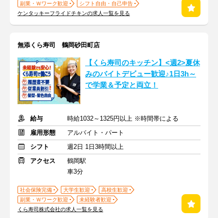
副業・Ｗワーク歓迎
シフト自由・自己申告
ケンタッキーフライドチキンの求人一覧を見る
無添くら寿司 鶴岡砂田町店
【くら寿司のキッチン】<週2>夏休
みのバイトデビュー歓迎♪1日3h～
で学業＆予定と両立！
給与
時給1032～1325円以上 ※時間帯による
雇用形態
アルバイト・パート
シフト
週2日 1日3時間以上
アクセス
鶴岡駅
車3分
社会保険完備
大学生歓迎
高校生歓迎
副業・Ｗワーク歓迎
未経験者歓迎
くら寿司株式会社の求人一覧を見る