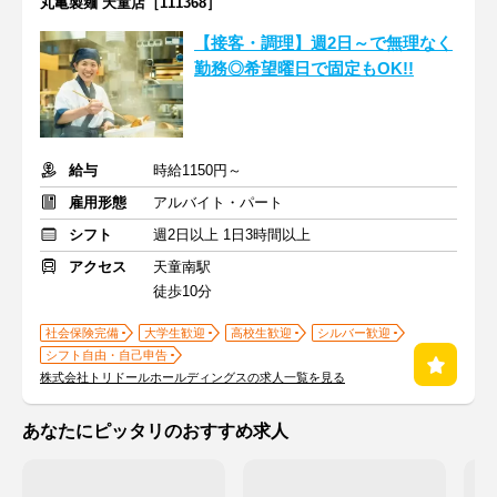
丸亀製麺 天童店［111368］
【接客・調理】週2日～で無理なく
勤務◎希望曜日で固定もOK!!
給与
時給1150円～
雇用形態
アルバイト・パート
シフト
週2日以上 1日3時間以上
アクセス
天童南駅
徒歩10分
社会保険完備
大学生歓迎
高校生歓迎
シルバー歓迎
シフト自由・自己申告
株式会社トリドールホールディングスの求人一覧を見る
あなたにピッタリのおすすめ求人