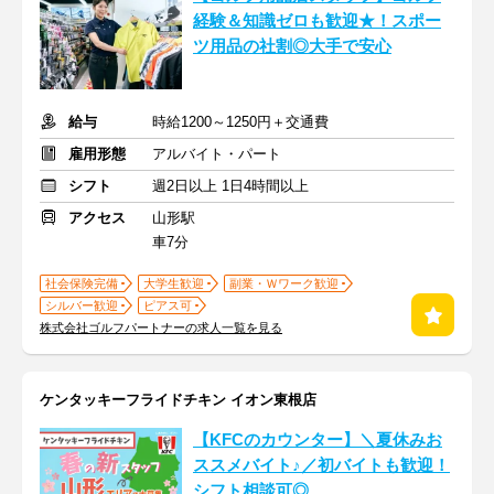
経験＆知識ゼロも歓迎★！スポー
ツ用品の社割◎大手で安心
給与
時給1200～1250円＋交通費
雇用形態
アルバイト・パート
シフト
週2日以上 1日4時間以上
アクセス
山形駅
車7分
社会保険完備
大学生歓迎
副業・Ｗワーク歓迎
シルバー歓迎
ピアス可
株式会社ゴルフパートナーの求人一覧を見る
ケンタッキーフライドチキン イオン東根店
【KFCのカウンター】＼夏休みお
ススメバイト♪／初バイトも歓迎！
シフト相談可◎