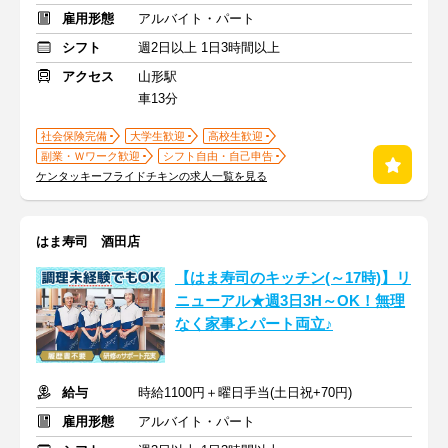
雇用形態
アルバイト・パート
シフト
週2日以上 1日3時間以上
アクセス
山形駅
車13分
社会保険完備
大学生歓迎
高校生歓迎
副業・Ｗワーク歓迎
シフト自由・自己申告
ケンタッキーフライドチキンの求人一覧を見る
はま寿司 酒田店
【はま寿司のキッチン(～17時)】リ
ニューアル★週3日3H～OK！無理
なく家事とパート両立♪
給与
時給1100円＋曜日手当(土日祝+70円)
雇用形態
アルバイト・パート