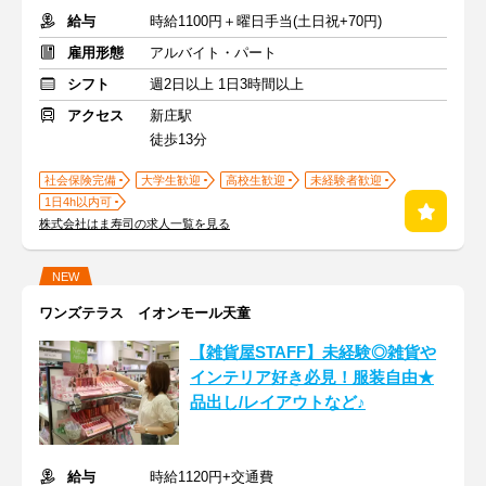
給与
時給1100円＋曜日手当(土日祝+70円)
雇用形態
アルバイト・パート
シフト
週2日以上 1日3時間以上
アクセス
新庄駅
徒歩13分
社会保険完備
大学生歓迎
高校生歓迎
未経験者歓迎
1日4h以内可
株式会社はま寿司の求人一覧を見る
NEW
ワンズテラス イオンモール天童
【雑貨屋STAFF】未経験◎雑貨や
インテリア好き必見！服装自由★
品出し/レイアウトなど♪
給与
時給1120円+交通費