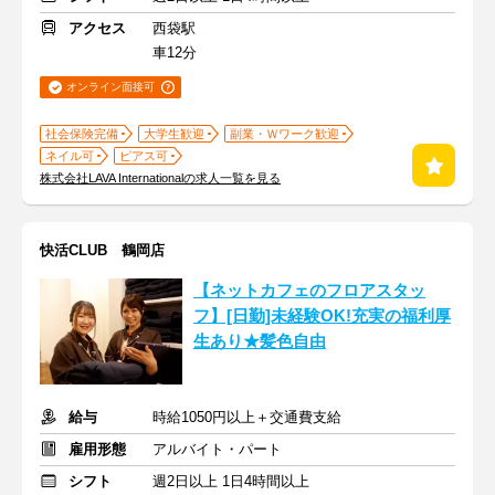
アクセス
西袋駅
車12分
オンライン面接可
社会保険完備
大学生歓迎
副業・Ｗワーク歓迎
ネイル可
ピアス可
株式会社LAVA Internationalの求人一覧を見る
快活CLUB 鶴岡店
【ネットカフェのフロアスタッ
フ】[日勤]未経験OK!充実の福利厚
生あり★髪色自由
給与
時給1050円以上＋交通費支給
雇用形態
アルバイト・パート
シフト
週2日以上 1日4時間以上