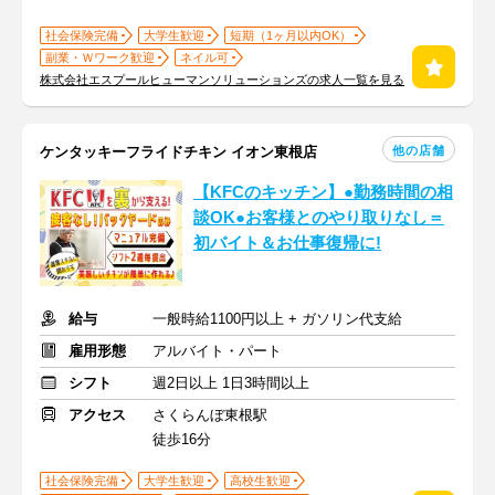
社会保険完備
大学生歓迎
短期（1ヶ月以内OK）
副業・Ｗワーク歓迎
ネイル可
株式会社エスプールヒューマンソリューションズの求人一覧を見る
他の店舗
ケンタッキーフライドチキン イオン東根店
【KFCのキッチン】●勤務時間の相
談OK●お客様とのやり取りなし＝
初バイト＆お仕事復帰に!
給与
一般時給1100円以上 + ガソリン代支給
雇用形態
アルバイト・パート
シフト
週2日以上 1日3時間以上
アクセス
さくらんぼ東根駅
徒歩16分
社会保険完備
大学生歓迎
高校生歓迎