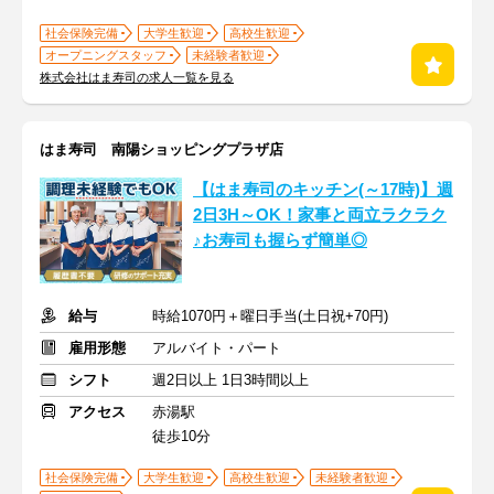
社会保険完備
大学生歓迎
高校生歓迎
オープニングスタッフ
未経験者歓迎
株式会社はま寿司の求人一覧を見る
はま寿司 南陽ショッピングプラザ店
【はま寿司のキッチン(～17時)】週
2日3H～OK！家事と両立ラクラク
♪お寿司も握らず簡単◎
給与
時給1070円＋曜日手当(土日祝+70円)
雇用形態
アルバイト・パート
シフト
週2日以上 1日3時間以上
アクセス
赤湯駅
徒歩10分
社会保険完備
大学生歓迎
高校生歓迎
未経験者歓迎