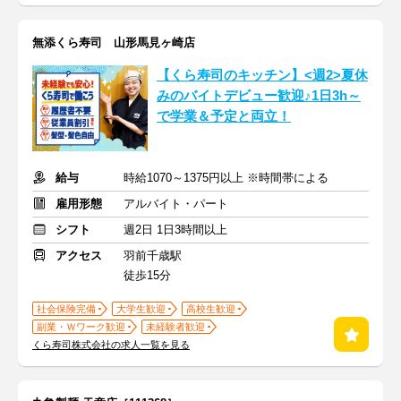
無添くら寿司 山形馬見ヶ崎店
【くら寿司のキッチン】<週2>夏休
みのバイトデビュー歓迎♪1日3h～
で学業＆予定と両立！
給与
時給1070～1375円以上 ※時間帯による
雇用形態
アルバイト・パート
シフト
週2日 1日3時間以上
アクセス
羽前千歳駅
徒歩15分
社会保険完備
大学生歓迎
高校生歓迎
副業・Ｗワーク歓迎
未経験者歓迎
くら寿司株式会社の求人一覧を見る