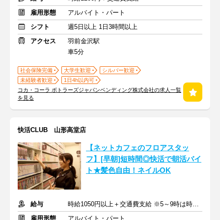
雇用形態
アルバイト・パート
シフト
週5日以上 1日3時間以上
アクセス
羽前金沢駅
車5分
社会保険完備
大学生歓迎
シルバー歓迎
未経験者歓迎
1日4h以内可
コカ・コーラ ボトラーズジャパンベンディング株式会社の求人一覧
を見る
快活CLUB 山形高堂店
【ネットカフェのフロアスタッ
フ】[早朝]短時間◎快活で朝活バイ
ト★髪色自由！ネイルOK
給与
時給1050円以上＋交通費支給 ※5～9時は時給1100円
雇用形態
アルバイト・パート