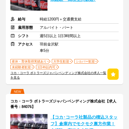
給与
時給1200円＋交通費支給
雇用形態
アルバイト・パート
シフト
週5日以上 1日3時間以上
アクセス
羽前金沢駅
車5分
産休・育休取得実績あり
大学生歓迎
シルバー歓迎
未経験者歓迎
1日4h以内可
コカ・コーラ ボトラーズジャパンベンディング株式会社の求人一覧
を見る
NEW
コカ・コーラ ボトラーズジャパンベンディング株式会社【求人
番号：84076】
【コカ･コーラ社製品の積込スタッ
フ】倉庫内でモクモク裏方作業！