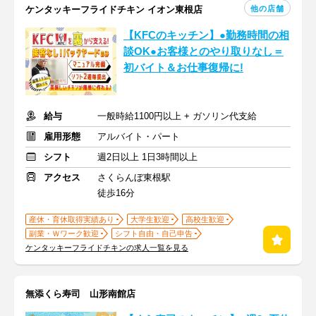
他の店舗
ケンタッキーフライドチキン イオン東根店
【KFCのキッチン】●勤務時間の相
談OK●お客様とのやり取りなし＝
初バイト＆お仕事復帰に!
給与
一般時給1100円以上 + ガソリン代支給
雇用形態
アルバイト・パート
シフト
週2日以上 1日3時間以上
アクセス
さくらんぼ東根駅
徒歩16分
産休・育休取得実績あり
大学生歓迎
高校生歓迎
副業・Ｗワーク歓迎
シフト自由・自己申告
ケンタッキーフライドチキンの求人一覧を見る
無添くら寿司 山形南館店