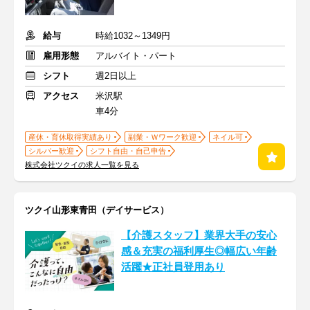
給与
時給1032～1349円
雇用形態
アルバイト・パート
シフト
週2日以上
アクセス
米沢駅
車4分
産休・育休取得実績あり
副業・Ｗワーク歓迎
ネイル可
シルバー歓迎
シフト自由・自己申告
株式会社ツクイの求人一覧を見る
ツクイ山形東青田（デイサービス）
【介護スタッフ】業界大手の安心
感＆充実の福利厚生◎幅広い年齢
活躍★正社員登用あり