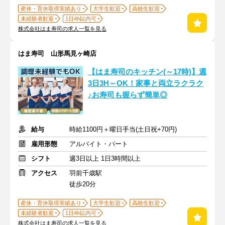
産休・育休取得実績あり
大学生歓迎
高校生歓迎
未経験者歓迎
1日4h以内可
株式会社はま寿司の求人一覧を見る
はま寿司 山形馬見ヶ崎店
【はま寿司のキッチン(～17時)】週
3日3H～OK！家事と両立ラクラク
♪お寿司も握らず簡単◎
給与
時給1100円＋曜日手当(土日祝+70円)
雇用形態
アルバイト・パート
シフト
週3日以上 1日3時間以上
アクセス
羽前千歳駅
徒歩20分
産休・育休取得実績あり
大学生歓迎
高校生歓迎
未経験者歓迎
1日4h以内可
株式会社はま寿司の求人一覧を見る