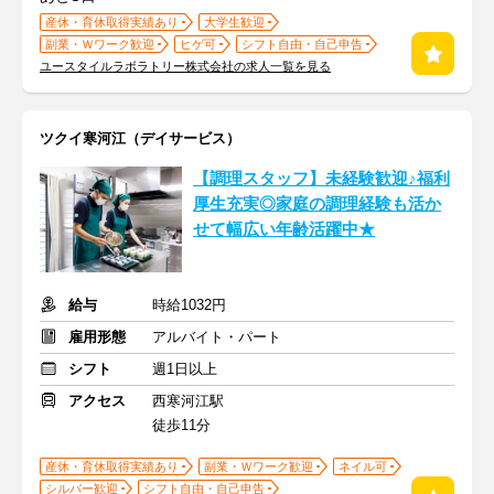
産休・育休取得実績あり
大学生歓迎
副業・Ｗワーク歓迎
ヒゲ可
シフト自由・自己申告
ユースタイルラボラトリー株式会社の求人一覧を見る
ツクイ寒河江（デイサービス）
【調理スタッフ】未経験歓迎♪福利
厚生充実◎家庭の調理経験も活か
せて幅広い年齢活躍中★
給与
時給1032円
雇用形態
アルバイト・パート
シフト
週1日以上
アクセス
西寒河江駅
徒歩11分
産休・育休取得実績あり
副業・Ｗワーク歓迎
ネイル可
シルバー歓迎
シフト自由・自己申告