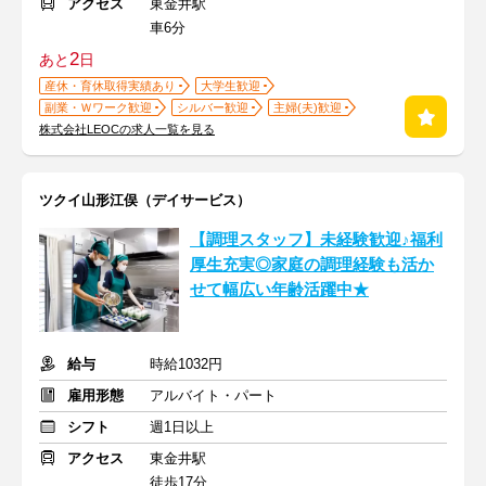
アクセス
東金井駅
車6分
2
あと
日
産休・育休取得実績あり
大学生歓迎
副業・Ｗワーク歓迎
シルバー歓迎
主婦(夫)歓迎
株式会社LEOCの求人一覧を見る
ツクイ山形江俣（デイサービス）
【調理スタッフ】未経験歓迎♪福利
厚生充実◎家庭の調理経験も活か
せて幅広い年齢活躍中★
給与
時給1032円
雇用形態
アルバイト・パート
シフト
週1日以上
アクセス
東金井駅
徒歩17分