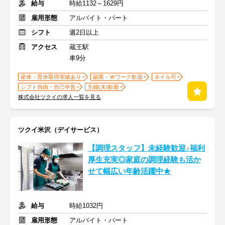
給与
時給1132～1629円
雇用形態
アルバイト・パート
シフト
週2日以上
アクセス
蔵王駅
車9分
産休・育休取得実績あり
副業・Ｗワーク歓迎
ネイル可
シフト自由・自己申告
主婦(夫)歓迎
株式会社ツクイの求人一覧を見る
ツクイ米沢（デイサービス）
【調理スタッフ】未経験歓迎♪福利
厚生充実◎家庭の調理経験も活か
せて幅広い年齢活躍中★
給与
時給1032円
雇用形態
アルバイト・パート