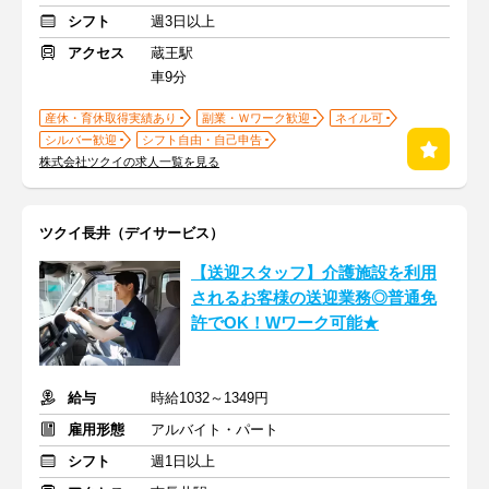
シフト
週3日以上
アクセス
蔵王駅
車9分
産休・育休取得実績あり
副業・Ｗワーク歓迎
ネイル可
シルバー歓迎
シフト自由・自己申告
株式会社ツクイの求人一覧を見る
ツクイ長井（デイサービス）
【送迎スタッフ】介護施設を利用
されるお客様の送迎業務◎普通免
許でOK！Wワーク可能★
給与
時給1032～1349円
雇用形態
アルバイト・パート
シフト
週1日以上