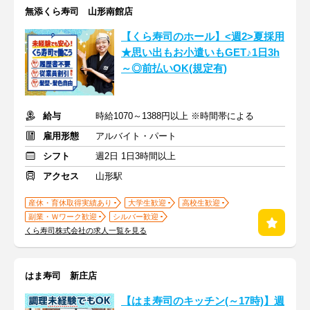
無添くら寿司 山形南館店
【くら寿司のホール】<週2>夏採用
★思い出もお小遣いもGET♪1日3h
～◎前払いOK(規定有)
給与
時給1070～1388円以上 ※時間帯による
雇用形態
アルバイト・パート
シフト
週2日 1日3時間以上
アクセス
山形駅
産休・育休取得実績あり
大学生歓迎
高校生歓迎
副業・Ｗワーク歓迎
シルバー歓迎
くら寿司株式会社の求人一覧を見る
はま寿司 新庄店
【はま寿司のキッチン(～17時)】週