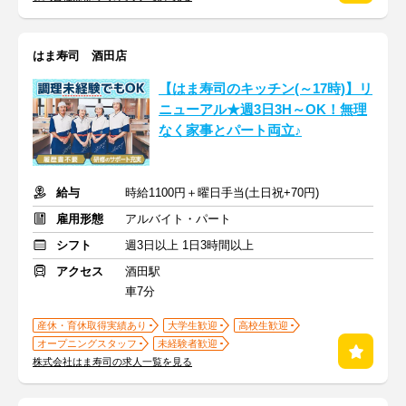
はま寿司 酒田店
【はま寿司のキッチン(～17時)】リ
ニューアル★週3日3H～OK！無理
なく家事とパート両立♪
給与
時給1100円＋曜日手当(土日祝+70円)
雇用形態
アルバイト・パート
シフト
週3日以上 1日3時間以上
アクセス
酒田駅
車7分
産休・育休取得実績あり
大学生歓迎
高校生歓迎
オープニングスタッフ
未経験者歓迎
株式会社はま寿司の求人一覧を見る