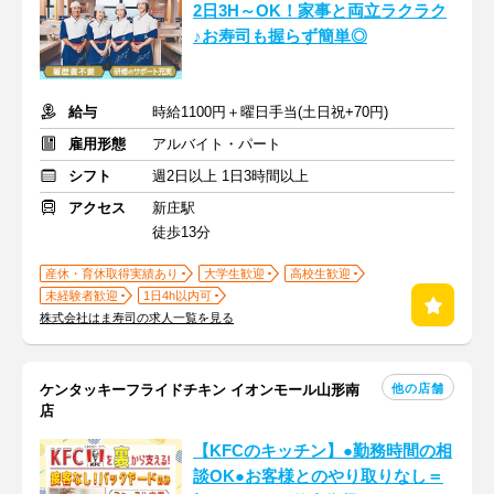
2日3H～OK！家事と両立ラクラク
♪お寿司も握らず簡単◎
給与
時給1100円＋曜日手当(土日祝+70円)
雇用形態
アルバイト・パート
シフト
週2日以上 1日3時間以上
アクセス
新庄駅
徒歩13分
産休・育休取得実績あり
大学生歓迎
高校生歓迎
未経験者歓迎
1日4h以内可
株式会社はま寿司の求人一覧を見る
他の店舗
ケンタッキーフライドチキン イオンモール山形南
店
【KFCのキッチン】●勤務時間の相
談OK●お客様とのやり取りなし＝