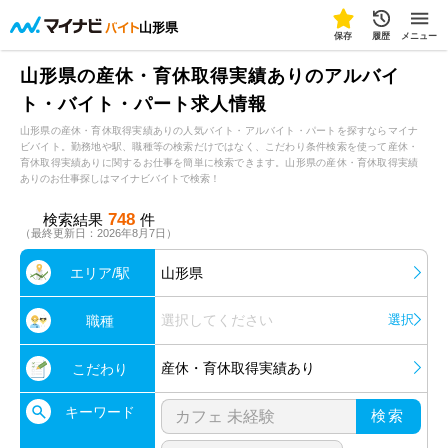
山形県
保存
履歴
メニュー
山形県の産休・育休取得実績ありのアルバイ
ト・バイト・パート求人情報
山形県の産休・育休取得実績ありの人気バイト・アルバイト・パートを探すならマイナ
ビバイト。勤務地や駅、職種等の検索だけではなく、こだわり条件検索を使って産休・
育休取得実績ありに関するお仕事を簡単に検索できます。山形県の産休・育休取得実績
ありのお仕事探しはマイナビバイトで検索！
748
検索結果
件
（最終更新日：2026年8月7日）
エリア/駅
山形県
選択してください
選択
職種
産休・育休取得実績あり
こだわり
キーワード
検索