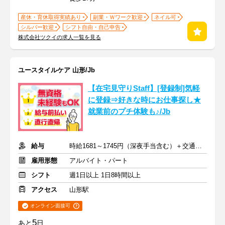
産休・育休取得実績あり
副業・Ｗワーク歓迎
ネイル可
シルバー歓迎
シフト自由・自己申告
株式会社ツクイの求人一覧を見る
ユースタイルケア 山形/Jb
【在宅見守りStaff】[登録制]気軽
に登録⇒好きな時にお仕事探し★
就業前のプチ体験も♪/Jb
給与
時給1681～1745円（深夜手当含む）＋交通費支給
雇用形態
アルバイト・パート
シフト
週1日以上 1日8時間以上
アクセス
山形駅
オンライン面接可
5
あと
日