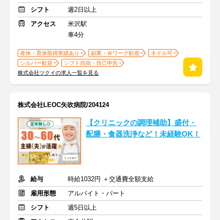
シフト
週2日以上
アクセス
米沢駅
車4分
産休・育休取得実績あり
副業・Ｗワーク歓迎
ネイル可
シルバー歓迎
シフト自由・自己申告
株式会社ツクイの求人一覧を見る
株式会社LEOC矢吹病院/204124
【クリニックの調理補助】盛付・
配膳・食器洗浄など！未経験OK！
給与
時給1032円 ＋交通費全額支給
雇用形態
アルバイト・パート
シフト
週5日以上