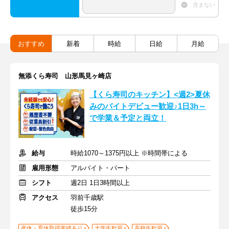
含まない
おすすめ
新着
時給
日給
月給
無添くら寿司 山形馬見ヶ崎店
【くら寿司のキッチン】<週2>夏休
みのバイトデビュー歓迎♪1日3h～
で学業＆予定と両立！
給与
時給1070～1375円以上 ※時間帯による
雇用形態
アルバイト・パート
シフト
週2日 1日3時間以上
アクセス
羽前千歳駅
徒歩15分
産休・育休取得実績あり
大学生歓迎
高校生歓迎