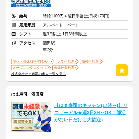
給与
時給1100円＋曜日手当(土日祝+70円)
雇用形態
アルバイト・パート
シフト
週3日以上 1日3時間以上
アクセス
酒田駅
車7分
産休・育休取得実績あり
大学生歓迎
高校生歓迎
オープニングスタッフ
未経験者歓迎
株式会社はま寿司の求人一覧を見る
はま寿司 酒田店
【はま寿司のキッチン(17時～)】リ
ニューアル★週3日3H～OK！部活
がない日だけも大歓迎♪