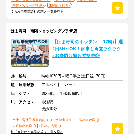
副業・Ｗワーク歓迎
未経験者歓迎
くら寿司株式会社の求人一覧を見る
はま寿司 南陽ショッピングプラザ店
【はま寿司のキッチン(～17時)】週
2日3H～OK！家事と両立ラクラク
♪お寿司も握らず簡単◎
給与
時給1070円＋曜日手当(土日祝+70円)
雇用形態
アルバイト・パート
シフト
週2日以上 1日3時間以上
アクセス
赤湯駅
徒歩10分
産休・育休取得実績あり
大学生歓迎
高校生歓迎
未経験者歓迎
1日4h以内可
株式会社はま寿司の求人一覧を見る