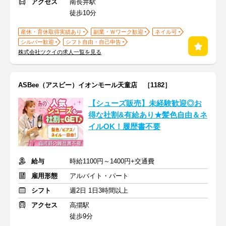
アクセス
南長井駅
徒歩10分
産休・育休取得実績あり
副業・Ｗワーク歓迎
ネイル可
シルバー歓迎
シフト自由・自己申告
株式会社ツクイの求人一覧を見る
ASBee（アスビー）イオンモール天童店 ［1182］
【シューズ販売】未経験歓迎◎お
得な社割&有給あり★髪色自由＆ネ
イルOK！履歴書不要
給与
時給1100円～1400円+交通費
雇用形態
アルバイト・パート
シフト
週2日 1日3時間以上
アクセス
高擶駅
徒歩9分