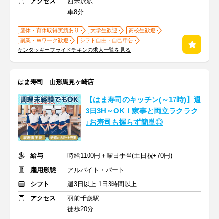
アクセス
西米沢駅
車8分
産休・育休取得実績あり
大学生歓迎
高校生歓迎
副業・Ｗワーク歓迎
シフト自由・自己申告
ケンタッキーフライドチキンの求人一覧を見る
はま寿司 山形馬見ヶ崎店
【はま寿司のキッチン(～17時)】週
3日3H～OK！家事と両立ラクラク
♪お寿司も握らず簡単◎
給与
時給1100円＋曜日手当(土日祝+70円)
雇用形態
アルバイト・パート
シフト
週3日以上 1日3時間以上
アクセス
羽前千歳駅
徒歩20分