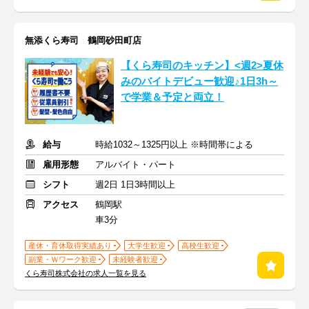
無添くら寿司 鶴岡砂田町店
【くら寿司のキッチン】<週2>夏休
みのバイトデビュー歓迎♪1日3h～
で学業＆予定と両立！
給与
時給1032～1325円以上 ※時間帯による
雇用形態
アルバイト・パート
シフト
週2日 1日3時間以上
アクセス
鶴岡駅
車3分
産休・育休取得実績あり
大学生歓迎
高校生歓迎
副業・Ｗワーク歓迎
未経験者歓迎
くら寿司株式会社の求人一覧を見る