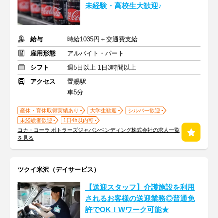
未経験・高校生大歓迎♪
給与
時給1035円＋交通費支給
雇用形態
アルバイト・パート
シフト
週5日以上 1日3時間以上
アクセス
置賜駅
車5分
産休・育休取得実績あり
大学生歓迎
シルバー歓迎
未経験者歓迎
1日4h以内可
コカ・コーラ ボトラーズジャパンベンディング株式会社の求人一覧
を見る
ツクイ米沢（デイサービス）
【送迎スタッフ】介護施設を利用
されるお客様の送迎業務◎普通免
許でOK！Wワーク可能★