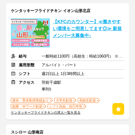
ケンタッキーフライドチキン イオン山形北店
【KFCのカウンター】≪働きやす
い環境をご用意してます◎≫ 新規
メンバー大募集中♪
給与
一般時給1100円（高校生：時給1060円） ※土日時給＋50円
雇用形態
アルバイト・パート
シフト
週2日以上 1日3時間以上
アクセス
羽前千歳駅
車8分
産休・育休取得実績あり
大学生歓迎
高校生歓迎
副業・Ｗワーク歓迎
シフト自由・自己申告
ケンタッキーフライドチキンの求人一覧を見る
スシロー 山形南店