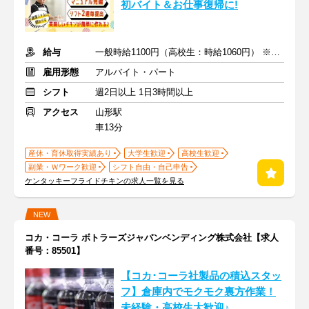
初バイト＆お仕事復帰に!
給与
一般時給1100円（高校生：時給1060円） ※土日時給＋50円
雇用形態
アルバイト・パート
シフト
週2日以上 1日3時間以上
アクセス
山形駅
車13分
産休・育休取得実績あり
大学生歓迎
高校生歓迎
副業・Ｗワーク歓迎
シフト自由・自己申告
ケンタッキーフライドチキンの求人一覧を見る
NEW
コカ・コーラ ボトラーズジャパンベンディング株式会社【求人
番号：85501】
【コカ･コーラ社製品の積込スタッ
フ】倉庫内でモクモク裏方作業！
未経験・高校生大歓迎♪