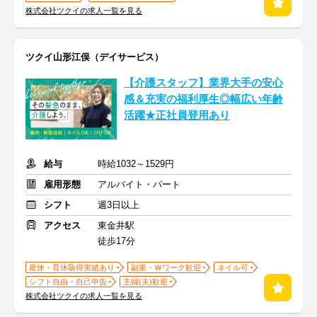
株式会社ツクイの求人一覧を見る
ツクイ山形江俣（デイサービス）
【介護スタッフ】業界大手の安心
感＆充実の福利厚生◎幅広い年齢
活躍★正社員登用あり
給与
時給1032～1529円
雇用形態
アルバイト・パート
シフト
週3日以上
アクセス
東金井駅
徒歩17分
産休・育休取得実績あり
副業・Ｗワーク歓迎
ネイル可
シフト自由・自己申告
主婦(夫)歓迎
株式会社ツクイの求人一覧を見る