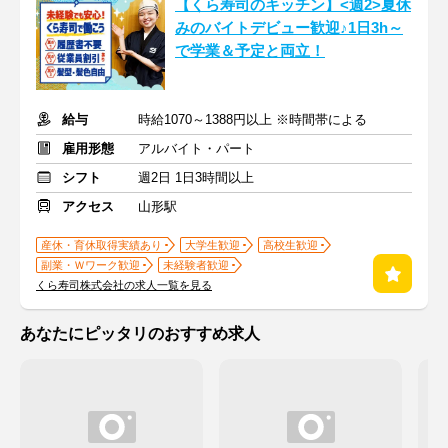
【くら寿司のキッチン】<週2>夏休
みのバイトデビュー歓迎♪1日3h～
で学業＆予定と両立！
給与
時給1070～1388円以上 ※時間帯による
雇用形態
アルバイト・パート
シフト
週2日 1日3時間以上
アクセス
山形駅
産休・育休取得実績あり
大学生歓迎
高校生歓迎
副業・Ｗワーク歓迎
未経験者歓迎
くら寿司株式会社の求人一覧を見る
あなたにピッタリのおすすめ求人