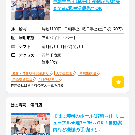
早朝手当＋150円！夜勤から/お昼
までetc私生活優先でOK
給与
時給1100円+早朝手当+曜日手当(土日祝+70円)
雇用形態
アルバイト・パート
シフト
週1日以上 1日2時間以上
アクセス
羽前千歳駅
徒歩20分
産休・育休取得実績あり
大学生歓迎
高校生歓迎
未経験者歓迎
1日4h以内可
株式会社はま寿司の求人一覧を見る
はま寿司 酒田店
【はま寿司のホール(17時～)】リニ
ューアル★週3日3H～OK！自動案
内など機械の手助けも♪