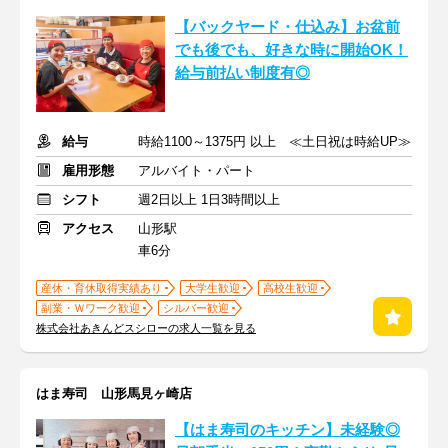
【バックヤード・仕込み】お盆前
でも後でも、好きな時に開始OK！
給与前払い制度有◎
給与
時給1100～1375円 以上 ≪土日祝は時給UP≫
雇用形態
アルバイト・パート
シフト
週2日以上 1日3時間以上
アクセス
山形駅
車6分
産休・育休取得実績あり
大学生歓迎
高校生歓迎
副業・Ｗワーク歓迎
シルバー歓迎
株式会社あきんどスシローの求人一覧を見る
はま寿司 山形馬見ヶ崎店
【はま寿司のキッチン】未経験◎