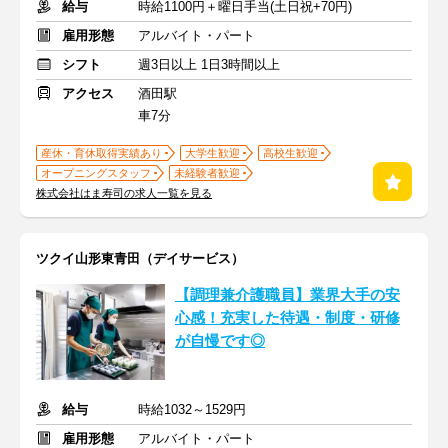
給与
時給1100円＋曜日手当(土日祝+70円)
雇用形態
アルバイト・パート
シフト
週3日以上 1日3時間以上
アクセス
酒田駅
車7分
産休・育休取得実績あり
大学生歓迎
高校生歓迎
オープニングスタッフ
未経験者歓迎
株式会社はま寿司の求人一覧を見る
ツクイ山形東青田（デイサービス）
【調理兼介護職員】業界大手の安
心感！充実した待遇・制度・研修
が自慢です◎
給与
時給1032～1529円
雇用形態
アルバイト・パート