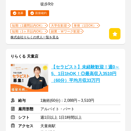
徒歩9分
急募
面接確約
短期（1週間以内OK）
大学生歓迎
単発（1日OK）
短期（1ヶ月以内OK）
副業・Ｗワーク歓迎
株式会社りらくの求人一覧を見る
りらくる 天童店
【セラピスト】未経験歓迎！週0～
5、1日1hOK！◎最高収入3510円
（60分）平均月収33万円
給与
1施術(60分)：2,088円～3,510円
雇用形態
アルバイト・パート
シフト
週1日以上 1日1時間以上
アクセス
天童南駅