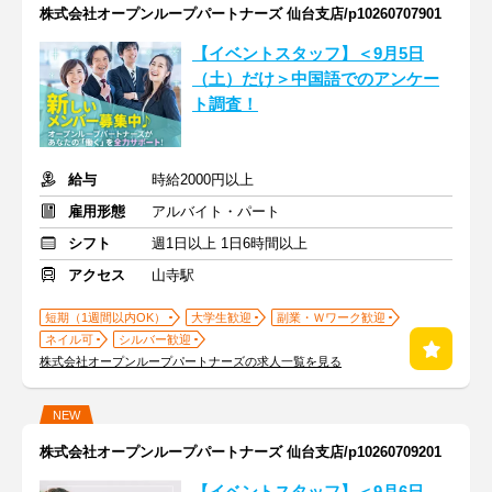
株式会社オープンループパートナーズ 仙台支店/p10260707901
【イベントスタッフ】＜9月5日
（土）だけ＞中国語でのアンケー
ト調査！
給与
時給2000円以上
雇用形態
アルバイト・パート
シフト
週1日以上 1日6時間以上
アクセス
山寺駅
短期（1週間以内OK）
大学生歓迎
副業・Ｗワーク歓迎
ネイル可
シルバー歓迎
株式会社オープンループパートナーズの求人一覧を見る
NEW
株式会社オープンループパートナーズ 仙台支店/p10260709201