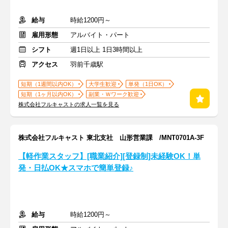
給与
時給1200円～
雇用形態
アルバイト・パート
シフト
週1日以上 1日3時間以上
アクセス
羽前千歳駅
短期（1週間以内OK）
大学生歓迎
単発（1日OK）
短期（1ヶ月以内OK）
副業・Ｗワーク歓迎
株式会社フルキャストの求人一覧を見る
株式会社フルキャスト 東北支社 山形営業課 /MNT0701A-3F
【軽作業スタッフ】[職業紹介][登録制]未経験OK！単
発・日払OK★スマホで簡単登録♪
給与
時給1200円～