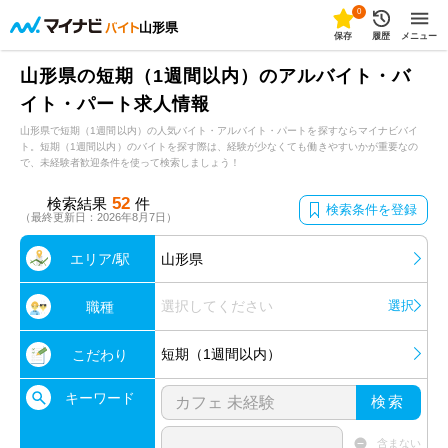
0
山形県
保存
履歴
メニュー
山形県の短期（1週間以内）のアルバイト・バ
イト・パート求人情報
山形県で短期（1週間以内）の人気バイト・アルバイト・パートを探すならマイナビバイ
ト。短期（1週間以内）のバイトを探す際は、経験が少なくても働きやすいかが重要なの
で、未経験者歓迎条件を使って検索しましょう！
52
検索結果
件
検索条件を登録
（最終更新日：2026年8月7日）
エリア/駅
山形県
選択してください
選択
職種
短期（1週間以内）
こだわり
キーワード
検索
含まない