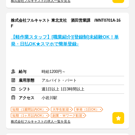
株式会社フルキャストの求人一覧を見る
株式会社フルキャスト 東北支社 酒田営業課 /MNT0701A-16
F
【軽作業スタッフ】[職業紹介][登録制]未経験OK！単
発・日払OK★スマホで簡単登録♪
給与
時給1200円～
雇用形態
アルバイト・パート
シフト
週1日以上 1日3時間以上
アクセス
小岩川駅
短期（1週間以内OK）
大学生歓迎
単発（1日OK）
短期（1ヶ月以内OK）
副業・Ｗワーク歓迎
株式会社フルキャストの求人一覧を見る