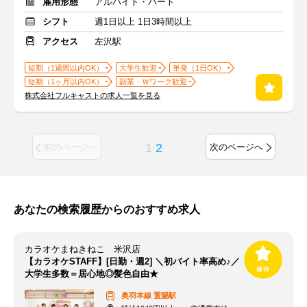
雇用形態
アルバイト・パート
シフト
週1日以上 1日3時間以上
アクセス
左沢駅
短期（1週間以内OK）
大学生歓迎
単発（1日OK）
短期（1ヶ月以内OK）
副業・Ｗワーク歓迎
株式会社フルキャストの求人一覧を見る
1
2
前のページへ
次のページへ
あなたの検索履歴からのおすすめ求人
カラオケまねきねこ 米沢店
【カラオケSTAFF】[日勤・週2] ＼初バイト率高め♪／
大学生多数＝居心地◎髪色自由★
奥羽本線
置賜駅