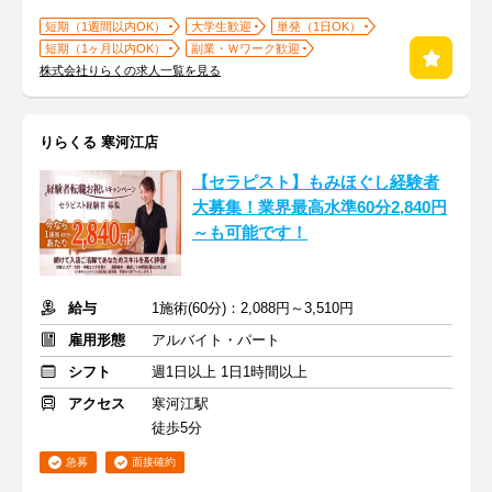
短期（1週間以内OK）
大学生歓迎
単発（1日OK）
短期（1ヶ月以内OK）
副業・Ｗワーク歓迎
株式会社りらくの求人一覧を見る
りらくる 寒河江店
【セラピスト】もみほぐし経験者
大募集！業界最高水準60分2,840円
～も可能です！
給与
1施術(60分)：2,088円～3,510円
雇用形態
アルバイト・パート
シフト
週1日以上 1日1時間以上
アクセス
寒河江駅
徒歩5分
急募
面接確約