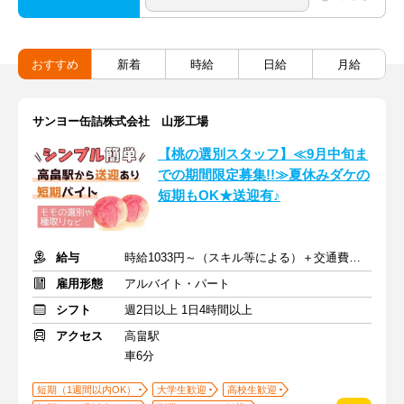
おすすめ
新着
時給
日給
月給
サンヨー缶詰株式会社 山形工場
【桃の選別スタッフ】≪9月中旬ま
での期間限定募集!!≫夏休みダケの
短期もOK★送迎有♪
給与
時給1033円～（スキル等による）＋交通費支給(会社規定あり)
雇用形態
アルバイト・パート
シフト
週2日以上 1日4時間以上
アクセス
高畠駅
車6分
短期（1週間以内OK）
大学生歓迎
高校生歓迎