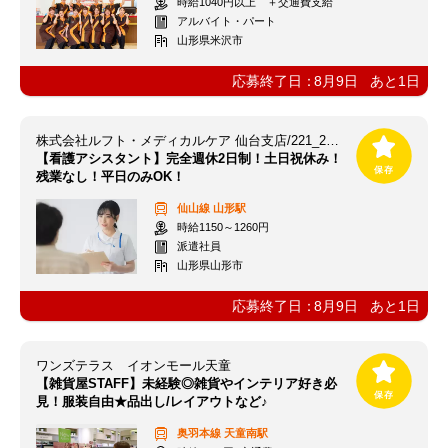
時給1040円以上 ＋交通費支給
アルバイト・パート
山形県米沢市
応募終了日：
8月9日
あと
1
日
株式会社ルフト・メディカルケア 仙台支店/221_2《221_2★DRE》
【看護アシスタント】完全週休2日制！土日祝休み！
残業なし！平日のみOK！
仙山線
山形駅
時給1150～1260円
派遣社員
山形県山形市
応募終了日：
8月9日
あと
1
日
ワンズテラス イオンモール天童
【雑貨屋STAFF】未経験◎雑貨やインテリア好き必
見！服装自由★品出し/レイアウトなど♪
奥羽本線
天童南駅