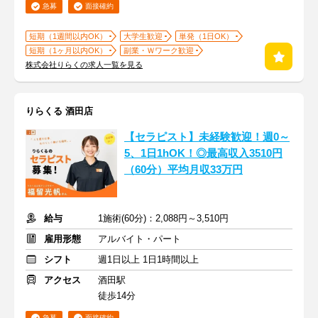
急募
面接確約
短期（1週間以内OK）
大学生歓迎
単発（1日OK）
短期（1ヶ月以内OK）
副業・Ｗワーク歓迎
株式会社りらくの求人一覧を見る
りらくる 酒田店
【セラピスト】未経験歓迎！週0～
5、1日1hOK！◎最高収入3510円
（60分）平均月収33万円
給与
1施術(60分)：2,088円～3,510円
雇用形態
アルバイト・パート
シフト
週1日以上 1日1時間以上
アクセス
酒田駅
徒歩14分
急募
面接確約