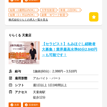
短期（1週間以内OK）
大学生歓迎
単発（1日OK）
短期（1ヶ月以内OK）
副業・Ｗワーク歓迎
株式会社りらくの求人一覧を見る
りらくる 天童店
【セラピスト】もみほぐし経験者
大募集！業界最高水準60分2,840円
～も可能です！
給与
1施術(60分)：2,088円～3,510円
雇用形態
アルバイト・パート
シフト
週1日以上 1日1時間以上
アクセス
天童南駅
徒歩12分
急募
面接確約