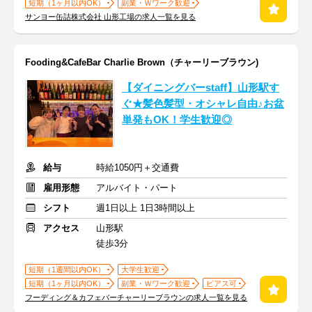
短期（1ヶ月以内OK）
副業・Ｗワーク歓迎
サンヨー缶詰株式会社 山形工場の求人一覧を見る
Fooding&CafeBar Charlie Brown（チャーリーブラウン)
【ダイニングバーstaff】山形駅す
ぐ★髪色髪型・オシャレ自由♪お盆
単発もOK！学生歓迎◎
給与
時給1050円＋交通費
雇用形態
アルバイト・パート
シフト
週1日以上 1日3時間以上
アクセス
山形駅
徒歩3分
短期（1週間以内OK）
大学生歓迎
短期（1ヶ月以内OK）
副業・Ｗワーク歓迎
ピアス可
フーディング＆カフェバーチャーリーブラウンの求人一覧を見る