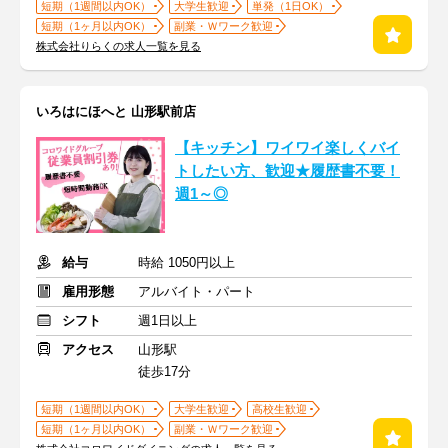
短期（1週間以内OK）
大学生歓迎
単発（1日OK）
短期（1ヶ月以内OK）
副業・Ｗワーク歓迎
株式会社りらくの求人一覧を見る
いろはにほへと 山形駅前店
【キッチン】ワイワイ楽しくバイ
トしたい方、歓迎★履歴書不要！
週1～◎
給与
時給 1050円以上
雇用形態
アルバイト・パート
シフト
週1日以上
アクセス
山形駅
徒歩17分
短期（1週間以内OK）
大学生歓迎
高校生歓迎
短期（1ヶ月以内OK）
副業・Ｗワーク歓迎