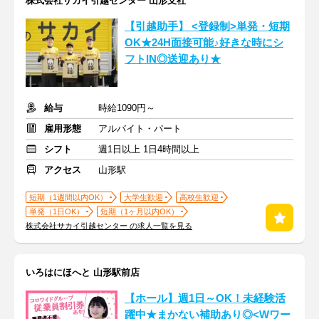
株式会社サカイ引越センター 山形支社
【引越助手】 <登録制>単発・短期
OK★24H面接可能♪好きな時にシ
フトIN◎送迎あり★
給与
時給1090円～
雇用形態
アルバイト・パート
シフト
週1日以上 1日4時間以上
アクセス
山形駅
短期（1週間以内OK）
大学生歓迎
高校生歓迎
単発（1日OK）
短期（1ヶ月以内OK）
株式会社サカイ引越センター の求人一覧を見る
いろはにほへと 山形駅前店
【ホール】週1日～OK！未経験活
躍中★まかない補助あり◎<Wワー