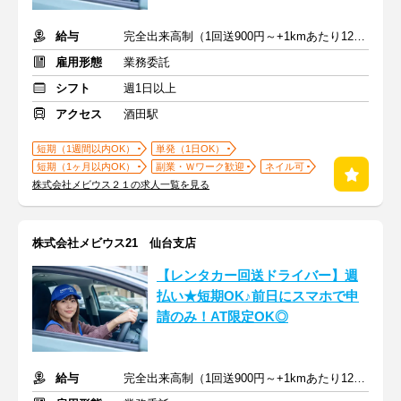
給与
完全出来高制（1回送900円～+1kmあたり12円～）＋交通費
雇用形態
業務委託
シフト
週1日以上
アクセス
酒田駅
短期（1週間以内OK）
単発（1日OK）
短期（1ヶ月以内OK）
副業・Ｗワーク歓迎
ネイル可
株式会社メビウス２１の求人一覧を見る
株式会社メビウス21 仙台支店
【レンタカー回送ドライバー】週
払い★短期OK♪前日にスマホで申
請のみ！AT限定OK◎
給与
完全出来高制（1回送900円～+1kmあたり12円～）＋交通費