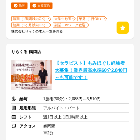
急募
面接確約
短期（1週間以内OK）
大学生歓迎
単発（1日OK）
短期（1ヶ月以内OK）
副業・Ｗワーク歓迎
株式会社りらくの求人一覧を見る
りらくる 鶴岡店
【セラピスト】もみほぐし経験者
大募集！業界最高水準60分2,840円
～も可能です！
給与
1施術(60分)：2,088円～3,510円
雇用形態
アルバイト・パート
シフト
週1日以上 1日1時間以上
アクセス
鶴岡駅
車2分