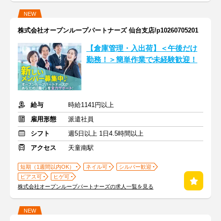
NEW
株式会社オープンループパートナーズ 仙台支店/p10260705201
【倉庫管理・入出荷】＜午後だけ
勤務！＞簡単作業で未経験歓迎！
給与
時給1141円以上
雇用形態
派遣社員
シフト
週5日以上 1日4.5時間以上
アクセス
天童南駅
短期（1週間以内OK）
ネイル可
シルバー歓迎
ピアス可
ヒゲ可
株式会社オープンループパートナーズの求人一覧を見る
NEW