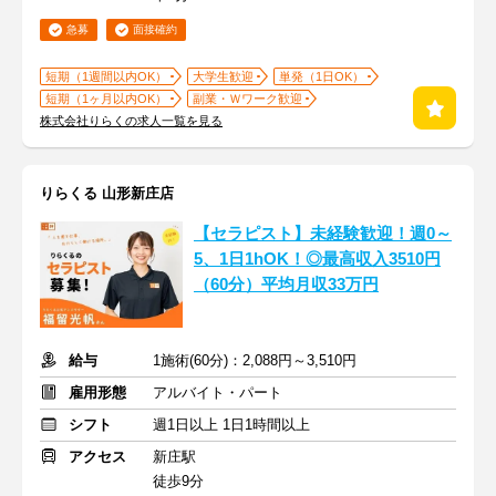
急募
面接確約
短期（1週間以内OK）
大学生歓迎
単発（1日OK）
短期（1ヶ月以内OK）
副業・Ｗワーク歓迎
株式会社りらくの求人一覧を見る
りらくる 山形新庄店
【セラピスト】未経験歓迎！週0～
5、1日1hOK！◎最高収入3510円
（60分）平均月収33万円
給与
1施術(60分)：2,088円～3,510円
雇用形態
アルバイト・パート
シフト
週1日以上 1日1時間以上
アクセス
新庄駅
徒歩9分