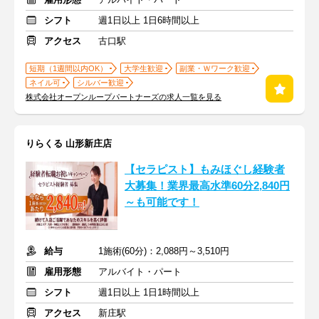
シフト
週1日以上 1日6時間以上
アクセス
古口駅
短期（1週間以内OK）
大学生歓迎
副業・Ｗワーク歓迎
ネイル可
シルバー歓迎
株式会社オープンループパートナーズの求人一覧を見る
りらくる 山形新庄店
【セラピスト】もみほぐし経験者
大募集！業界最高水準60分2,840円
～も可能です！
給与
1施術(60分)：2,088円～3,510円
雇用形態
アルバイト・パート
シフト
週1日以上 1日1時間以上
アクセス
新庄駅