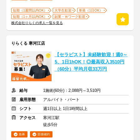
短期（1週間以内OK）
大学生歓迎
単発（1日OK）
短期（1ヶ月以内OK）
副業・Ｗワーク歓迎
株式会社りらくの求人一覧を見る
りらくる 寒河江店
【セラピスト】未経験歓迎！週0～
5、1日1hOK！◎最高収入3510円
（60分）平均月収33万円
給与
1施術(60分)：2,088円～3,510円
雇用形態
アルバイト・パート
シフト
週1日以上 1日1時間以上
アクセス
寒河江駅
徒歩5分
急募
面接確約