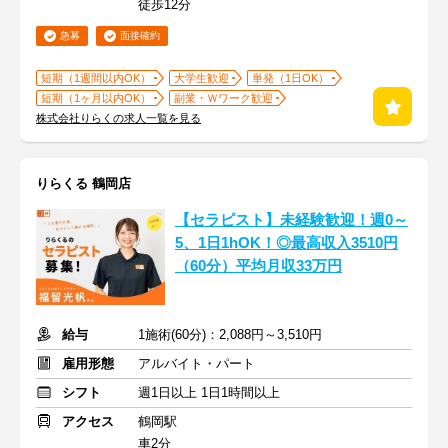
徒歩12分
急募
面接確約
短期（1週間以内OK）
大学生歓迎
単発（1日OK）
短期（1ヶ月以内OK）
副業・Ｗワーク歓迎
株式会社りらくの求人一覧を見る
りらくる 鶴岡店
【セラピスト】未経験歓迎！週0～
5、1日1hOK！◎最高収入3510円
（60分）平均月収33万円
給与
1施術(60分)：2,088円～3,510円
雇用形態
アルバイト・パート
シフト
週1日以上 1日1時間以上
アクセス
鶴岡駅
車2分