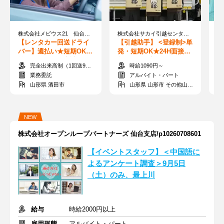
株式会社メビウス21 仙台支店
株式会社サカイ引越センター 山形支社
【レンタカー回送ドライ
【引越助手】 <登録制>単
【
バー】週払い★短期OK♪
発・短期OK★24H面接可
月
前日にスマホで申請の
能♪好きな時にシフトIN◎
で
完全出来高制（1回送900円～+1kmあたり12円～）＋交通費
時給1090円～
み！AT限定OK◎
送迎あり★
業務委託
アルバイト・パート
山形県 酒田市
山形県 山形市 その他山形市
NEW
株式会社オープンループパートナーズ 仙台支店/p10260708601
【イベントスタッフ】＜中国語に
よるアンケート調査＞9月5日
（土）のみ、最上川
給与
時給2000円以上
雇用形態
アルバイト・パート