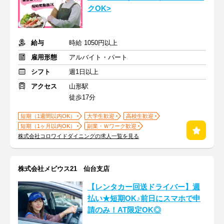
クOK>
給与
時給 1050円以上
雇用形態
アルバイト・パート
シフト
週1日以上
アクセス
山形駅
徒歩17分
短期（1週間以内OK）
大学生歓迎
高校生歓迎
短期（1ヶ月以内OK）
副業・Ｗワーク歓迎
株式会社コロワイドダイニングの求人一覧を見る
株式会社メビウス21 仙台支店
【レンタカー回送ドライバー】週
払い★短期OK♪前日にスマホで申
請のみ！AT限定OK◎