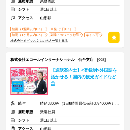
雇用形態
業務委託
シフト
週1日以上
アクセス
山形駅
短期（1週間以内OK）
単発（1日OK）
短期（1ヶ月以内OK）
副業・Ｗワーク歓迎
ネイル可
株式会社メビウス２１の求人一覧を見る
株式会社エコールインターナショナル 仙台支店 [002]
【通訳案内士】<登録制>外国語を
活かせる！国内の観光ガイドなど
◎
給与
時給3800円（1日8時間最低保証3万4000円）+交通費全額支給
雇用形態
派遣社員
シフト
週1日以上
アクセス
山形駅