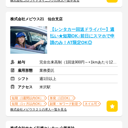
株式会社コロワイドダイニングの求人一覧を見る
株式会社メビウス21 仙台支店
【レンタカー回送ドライバー】週
払い★短期OK♪前日にスマホで申
請のみ！AT限定OK◎
給与
完全出来高制（1回送900円～+1kmあたり12円～）＋交通費
雇用形態
業務委託
シフト
週1日以上
アクセス
米沢駅
短期（1週間以内OK）
単発（1日OK）
短期（1ヶ月以内OK）
副業・Ｗワーク歓迎
ネイル可
株式会社メビウス２１の求人一覧を見る