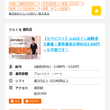
短期（1週間以内OK）
大学生歓迎
単発（1日OK）
短期（1ヶ月以内OK）
副業・Ｗワーク歓迎
株式会社りらくの求人一覧を見る
りらくる 酒田店
【セラピスト】もみほぐし経験者
大募集！業界最高水準60分2,840円
～も可能です！
給与
1施術(60分)：2,088円～3,510円
雇用形態
アルバイト・パート
シフト
週1日以上 1日1時間以上
アクセス
酒田駅
徒歩14分
急募
面接確約