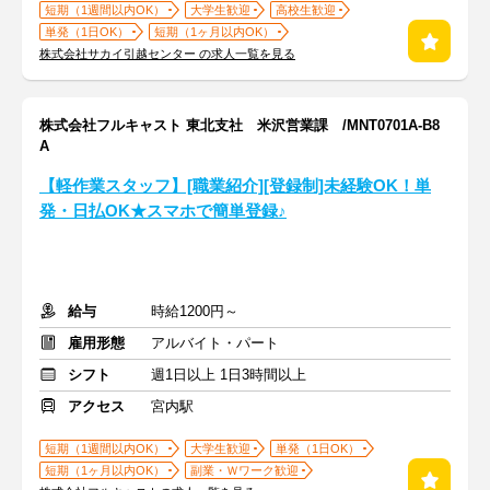
短期（1週間以内OK）
大学生歓迎
高校生歓迎
単発（1日OK）
短期（1ヶ月以内OK）
株式会社サカイ引越センター の求人一覧を見る
株式会社フルキャスト 東北支社 米沢営業課 /MNT0701A-B8
A
【軽作業スタッフ】[職業紹介][登録制]未経験OK！単
発・日払OK★スマホで簡単登録♪
給与
時給1200円～
雇用形態
アルバイト・パート
シフト
週1日以上 1日3時間以上
アクセス
宮内駅
短期（1週間以内OK）
大学生歓迎
単発（1日OK）
短期（1ヶ月以内OK）
副業・Ｗワーク歓迎