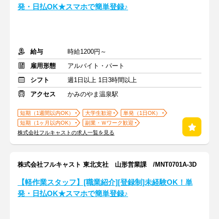
発・日払OK★スマホで簡単登録♪
給与
時給1200円～
雇用形態
アルバイト・パート
シフト
週1日以上 1日3時間以上
アクセス
かみのやま温泉駅
短期（1週間以内OK）
大学生歓迎
単発（1日OK）
短期（1ヶ月以内OK）
副業・Ｗワーク歓迎
株式会社フルキャストの求人一覧を見る
株式会社フルキャスト 東北支社 山形営業課 /MNT0701A-3D
【軽作業スタッフ】[職業紹介][登録制]未経験OK！単
発・日払OK★スマホで簡単登録♪