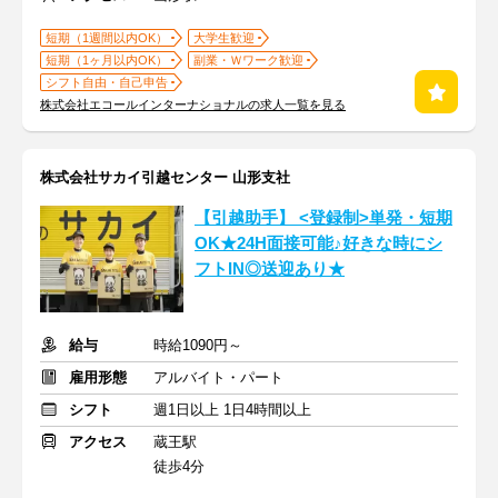
短期（1週間以内OK）
大学生歓迎
短期（1ヶ月以内OK）
副業・Ｗワーク歓迎
シフト自由・自己申告
株式会社エコールインターナショナルの求人一覧を見る
株式会社サカイ引越センター 山形支社
【引越助手】 <登録制>単発・短期
OK★24H面接可能♪好きな時にシ
フトIN◎送迎あり★
給与
時給1090円～
雇用形態
アルバイト・パート
シフト
週1日以上 1日4時間以上
アクセス
蔵王駅
徒歩4分