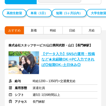
高校生歓迎
単発（1日）
短期（1ヶ月以内）
大学生歓
おすすめ
新着
時給
日給
月給
株式会社スタッフサービス/山口県阿武郡・山口【長門峡駅】
【データ入力】SNSの運用・投稿
など★未経験OK⇒PC入力できれ
ば◎短期OK♪土日休み◎
給与
時給1200～1350円+交通費支給
雇用形態
派遣社員
シフト
週5日 1日6時間以上
アクセス
長門峡駅