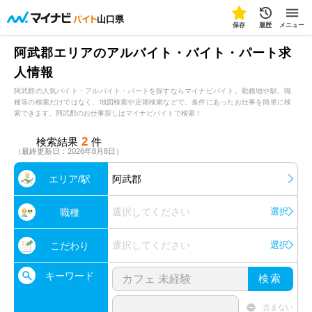
山口県
保存
履歴
メニュー
阿武郡エリアのアルバイト・バイト・パート求
人情報
阿武郡の人気バイト・アルバイト・パートを探すならマイナビバイト。勤務地や駅、職
種等の検索だけではなく、地図検索や定期検索などで、条件にあったお仕事を簡単に検
索できます。阿武郡のお仕事探しはマイナビバイトで検索！
2
検索結果
件
（最終更新日：2026年8月8日）
エリア/駅
阿武郡
選択してください
選択
職種
選択してください
選択
こだわり
キーワード
検索
含まない