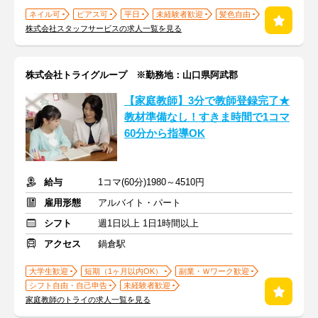
ネイル可
ピアス可
平日
未経験者歓迎
髪色自由
株式会社スタッフサービスの求人一覧を見る
株式会社トライグループ ※勤務地：山口県阿武郡
【家庭教師】3分で教師登録完了★
教材準備なし！すきま時間で1コマ
60分から指導OK
給与
1コマ(60分)1980～4510円
雇用形態
アルバイト・パート
シフト
週1日以上 1日1時間以上
アクセス
鍋倉駅
大学生歓迎
短期（1ヶ月以内OK）
副業・Ｗワーク歓迎
シフト自由・自己申告
未経験者歓迎
家庭教師のトライの求人一覧を見る