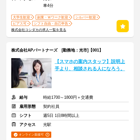
車4分
大学生歓迎
副業・Ｗワーク歓迎
シルバー歓迎
ピアス可
シフト自由・自己申告
株式会社コシダカの求人一覧を見る
株式会社APパートナーズ [勤務地：光市]【001】
【スマホの案内スタッフ】説明上
手より、相談される人になろう。
給与
時給1700～1800円＋交通費
雇用形態
契約社員
シフト
週5日 1日8時間以上
アクセス
光駅
オンライン面接可