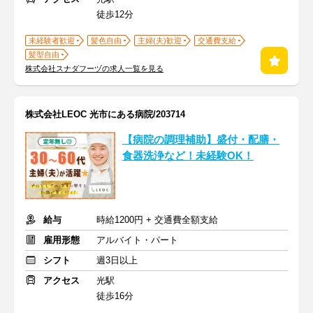
徒歩12分
未経験者歓迎
髪色自由
主婦(夫)歓迎
交通費支給
髪型自由
株式会社スナダフーヅの求人一覧を見る
株式会社LEOC 光市にある病院/203714
【病院の調理補助】盛付・配膳・
食器洗浄など！未経験OK！
給与
時給1200円 + 交通費全額支給
雇用形態
アルバイト・パート
シフト
週3日以上
アクセス
光駅
徒歩16分