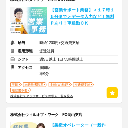
【営業サポート業務】＜１７時１
５分まで＞データ入力など！無料
Ｐあり！車通勤ＯＫ
給与
時給1200円+交通費支給
雇用形態
派遣社員
シフト
週5日以上 1日7.5時間以上
アクセス
勝間駅
車9分
平日
未経験者歓迎
主婦(夫)歓迎
交通費支給
履歴書不要
株式会社スタッフサービスの求人一覧を見る
株式会社ウィルオブ・ワーク FO岡山支店
【製造オペレーター（一般作