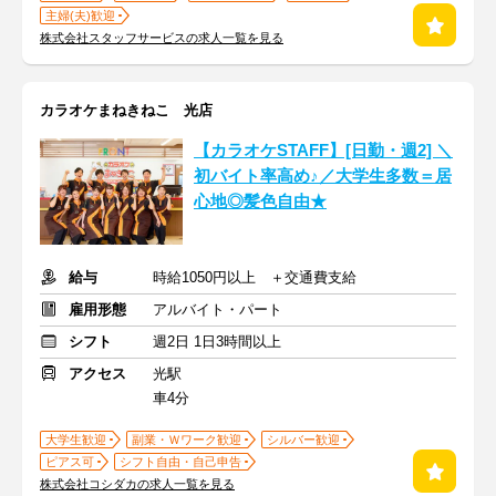
主婦(夫)歓迎
株式会社スタッフサービスの求人一覧を見る
カラオケまねきねこ 光店
【カラオケSTAFF】[日勤・週2] ＼
初バイト率高め♪／大学生多数＝居
心地◎髪色自由★
給与
時給1050円以上 ＋交通費支給
雇用形態
アルバイト・パート
シフト
週2日 1日3時間以上
アクセス
光駅
車4分
大学生歓迎
副業・Ｗワーク歓迎
シルバー歓迎
ピアス可
シフト自由・自己申告
株式会社コシダカの求人一覧を見る