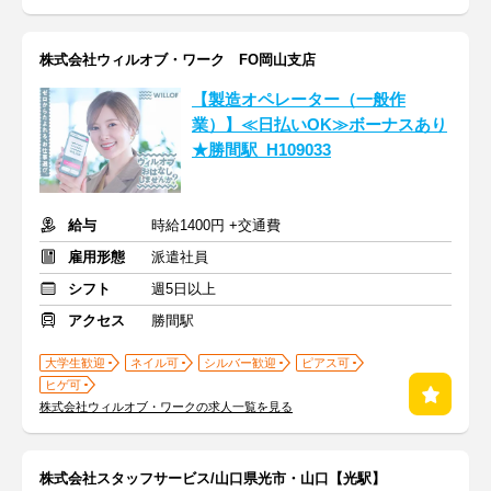
株式会社ウィルオブ・ワーク FO岡山支店
【製造オペレーター（一般作
業）】≪日払いOK≫ボーナスあり
★勝間駅_H109033
給与
時給1400円 +交通費
雇用形態
派遣社員
シフト
週5日以上
アクセス
勝間駅
大学生歓迎
ネイル可
シルバー歓迎
ピアス可
ヒゲ可
株式会社ウィルオブ・ワークの求人一覧を見る
株式会社スタッフサービス/山口県光市・山口【光駅】