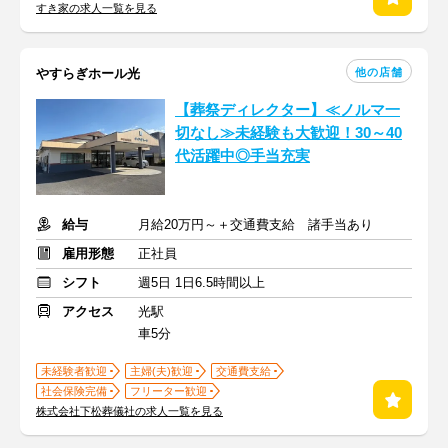
すき家の求人一覧を見る
他の店舗
やすらぎホール光
【葬祭ディレクター】≪ノルマ一
切なし≫未経験も大歓迎！30～40
代活躍中◎手当充実
給与
月給20万円～＋交通費支給 諸手当あり
雇用形態
正社員
シフト
週5日 1日6.5時間以上
アクセス
光駅
車5分
未経験者歓迎
主婦(夫)歓迎
交通費支給
社会保険完備
フリーター歓迎
株式会社下松葬儀社の求人一覧を見る