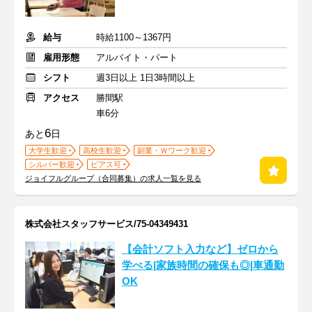
給与
時給1100～1367円
雇用形態
アルバイト・パート
シフト
週3日以上 1日3時間以上
アクセス
勝間駅
車6分
6
あと
日
大学生歓迎
高校生歓迎
副業・Ｗワーク歓迎
シルバー歓迎
ピアス可
ジョイフルグループ（合同募集）の求人一覧を見る
株式会社スタッフサービス/75-04349431
【会計ソフト入力など】ゼロから
学べる|家族時間の確保も◎|車通勤
OK