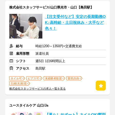
株式会社スタッフサービス/山口県光市・山口【島田駅】
【注文受付など】安定の長期勤務O
K♪高時給・土日祝休み・大手など
色々！
給与
時給1200～1350円+交通費支給
雇用形態
派遣社員
シフト
週5日 1日6時間以上
アクセス
島田駅
ネイル可
ピアス可
未経験者歓迎
髪色自由
主婦(夫)歓迎
株式会社スタッフサービスの求人一覧を見る
ユースタイルケア 山口/Ja
【暮らしサポート】ネイルOK/髪型