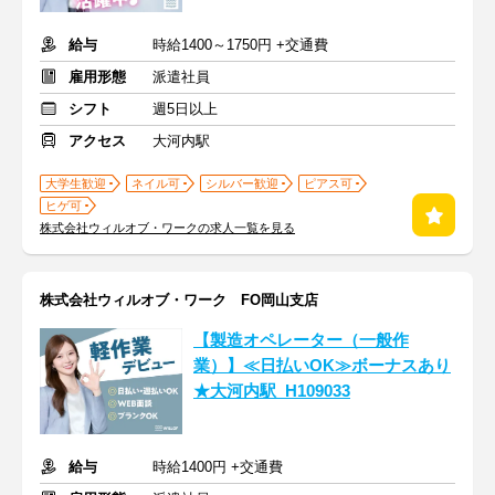
給与
時給1400～1750円 +交通費
雇用形態
派遣社員
シフト
週5日以上
アクセス
大河内駅
大学生歓迎
ネイル可
シルバー歓迎
ピアス可
ヒゲ可
株式会社ウィルオブ・ワークの求人一覧を見る
株式会社ウィルオブ・ワーク FO岡山支店
【製造オペレーター（一般作
業）】≪日払いOK≫ボーナスあり
★大河内駅_H109033
給与
時給1400円 +交通費