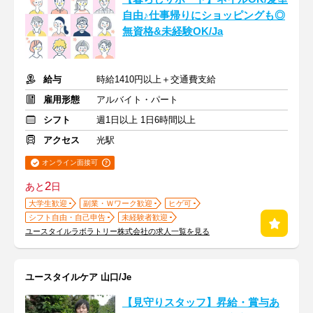
自由♪仕事帰りにショッピングも◎
無資格&未経験OK/Ja
給与
時給1410円以上＋交通費支給
雇用形態
アルバイト・パート
シフト
週1日以上 1日6時間以上
アクセス
光駅
オンライン面接可
2
あと
日
大学生歓迎
副業・Ｗワーク歓迎
ヒゲ可
シフト自由・自己申告
未経験者歓迎
ユースタイルラボラトリー株式会社の求人一覧を見る
ユースタイルケア 山口/Je
【見守りスタッフ】昇給・賞与あ