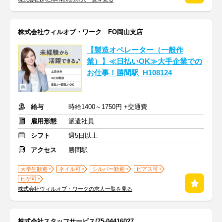
株式会社ウィルオブ・ワーク FO岡山支店
【製造オペレーター（一般作
業）】≪日払いOK≫大手企業での
お仕事！勝間駅_H108124
給与
時給1400～1750円 +交通費
雇用形態
派遣社員
シフト
週5日以上
アクセス
勝間駅
大学生歓迎
ネイル可
シルバー歓迎
ピアス可
ヒゲ可
株式会社ウィルオブ・ワークの求人一覧を見る
株式会社スタッフサービス/75-04416027