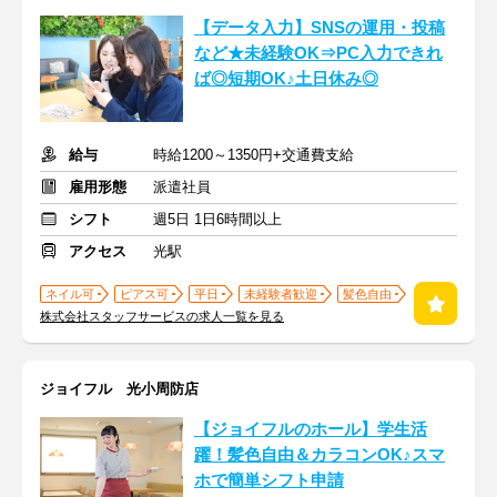
【データ入力】SNSの運用・投稿
など★未経験OK⇒PC入力できれ
ば◎短期OK♪土日休み◎
給与
時給1200～1350円+交通費支給
雇用形態
派遣社員
シフト
週5日 1日6時間以上
アクセス
光駅
ネイル可
ピアス可
平日
未経験者歓迎
髪色自由
株式会社スタッフサービスの求人一覧を見る
ジョイフル 光小周防店
【ジョイフルのホール】学生活
躍！髪色自由＆カラコンOK♪スマ
ホで簡単シフト申請