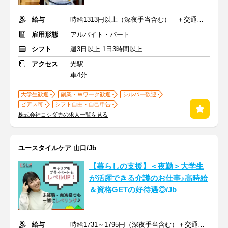
給与
時給1313円以上（深夜手当含む） ＋交通費支給
雇用形態
アルバイト・パート
シフト
週3日以上 1日3時間以上
アクセス
光駅
車4分
大学生歓迎
副業・Ｗワーク歓迎
シルバー歓迎
ピアス可
シフト自由・自己申告
株式会社コシダカの求人一覧を見る
ユースタイルケア 山口/Jb
【暮らしの支援】＜夜勤＞大学生
が活躍できる介護のお仕事♪高時給
＆資格GETの好待遇◎/Jb
給与
時給1731～1795円（深夜手当含む）＋交通費支給