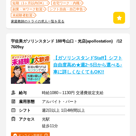
短期（1ヶ月以内OK）
在宅ワーク・内職
副業・Ｗワーク歓迎
シフト自由・自己申告
未経験者歓迎
家庭教師のトライの求人一覧を見る
宇佐美ガソリンスタンド 188号山口・光店(apollostation) /12
7609sy
【ガソリンスタンドStaff】シフト
自由度高め★週2~5日から選べる♪
車に詳しくなくてもOK!!
給与
時給1080～1130円 交通費規定支給
雇用形態
アルバイト・パート
シフト
週2日以上 1日4時間以上
アクセス
光駅
徒歩11分
オンライン面接可