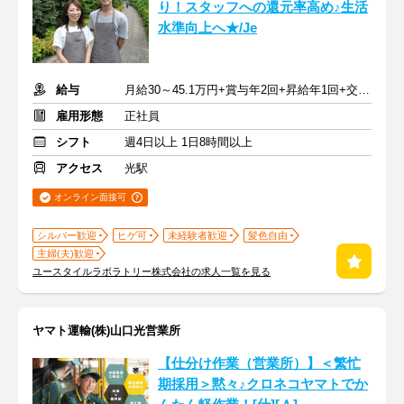
り！スタッフへの還元率高め♪生活
水準向上へ★/Je
給与
月給30～45.1万円+賞与年2回+昇給年1回+交通費全額
雇用形態
正社員
シフト
週4日以上 1日8時間以上
アクセス
光駅
オンライン面接可
シルバー歓迎
ヒゲ可
未経験者歓迎
髪色自由
主婦(夫)歓迎
ユースタイルラボラトリー株式会社の求人一覧を見る
ヤマト運輸(株)山口光営業所
【仕分け作業（営業所）】＜繁忙
期採用＞黙々♪クロネコヤマトでか