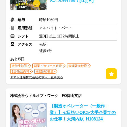
んたん軽作業！[仕][Ａ]
給与
時給1050円
雇用形態
アルバイト・パート
シフト
週3日以上 1日2時間以上
アクセス
光駅
徒歩7分
6
あと
日
大学生歓迎
副業・Ｗワーク歓迎
未経験者歓迎
1日4h以内可
主婦(夫)歓迎
ヤマト運輸株式会社の求人一覧を見る
株式会社ウィルオブ・ワーク FO岡山支店
【製造オペレーター（一般作
業）】≪日払いOK≫大手企業での
お仕事！大河内駅_H108124