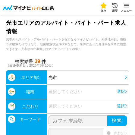
山口県
保存
履歴
メニュー
光市エリアのアルバイト・バイト・パート求人
情報
光市の人気バイト・アルバイト・パートを探すならマイナビバイト。勤務地や駅、職種
等の検索だけではなく、地図検索や定期検索などで、条件にあったお仕事を簡単に検索
できます。光市のお仕事探しはマイナビバイトで検索！
39
検索結果
件
（最終更新日：2026年8月10日）
エリア/駅
光市
選択してください
選択
職種
選択してください
選択
こだわり
キーワード
検索
含まない