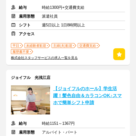
給与
時給1300円+交通費支給
雇用形態
派遣社員
シフト
週5日以上 1日8時間以上
アクセス
平日
未経験者歓迎
主婦(夫)歓迎
交通費支給
履歴書不要
株式会社スタッフサービスの求人一覧を見る
ジョイフル 光浅江店
【ジョイフルのホール】学生活
躍！髪色自由＆カラコンOK♪スマ
ホで簡単シフト申請
給与
時給1151～1367円
雇用形態
アルバイト・パート