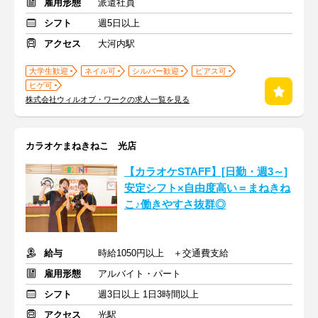
雇用形態
派遣社員
シフト
週5日以上
アクセス
大河内駅
大学生歓迎
ネイル可
シルバー歓迎
ピアス可
ヒゲ可
株式会社ウィルオブ・ワークの求人一覧を見る
カラオケまねきねこ 光店
【カラオケSTAFF】[日勤・週3～]
安定シフト×自由度高い＝まねきね
こ♪働きやすさ抜群◎
給与
時給1050円以上 ＋交通費支給
雇用形態
アルバイト・パート
シフト
週3日以上 1日3時間以上
アクセス
光駅