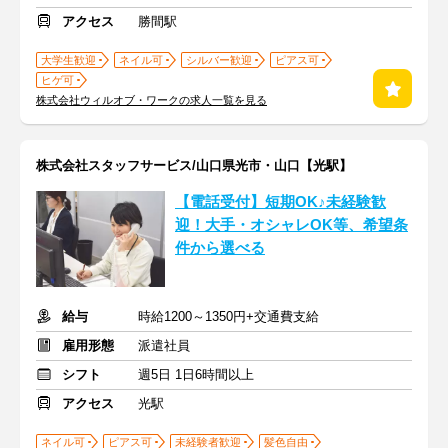
アクセス
勝間駅
大学生歓迎
ネイル可
シルバー歓迎
ピアス可
ヒゲ可
株式会社ウィルオブ・ワークの求人一覧を見る
株式会社スタッフサービス/山口県光市・山口【光駅】
【電話受付】短期OK♪未経験歓
迎！大手・オシャレOK等、希望条
件から選べる
給与
時給1200～1350円+交通費支給
雇用形態
派遣社員
シフト
週5日 1日6時間以上
アクセス
光駅
ネイル可
ピアス可
未経験者歓迎
髪色自由