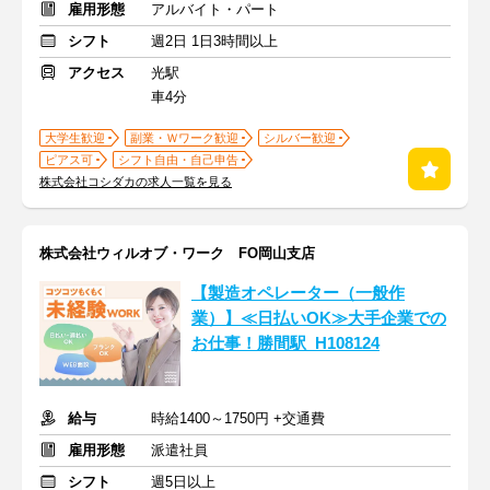
雇用形態
アルバイト・パート
シフト
週2日 1日3時間以上
アクセス
光駅
車4分
大学生歓迎
副業・Ｗワーク歓迎
シルバー歓迎
ピアス可
シフト自由・自己申告
株式会社コシダカの求人一覧を見る
株式会社ウィルオブ・ワーク FO岡山支店
【製造オペレーター（一般作
業）】≪日払いOK≫大手企業での
お仕事！勝間駅_H108124
給与
時給1400～1750円 +交通費
雇用形態
派遣社員
シフト
週5日以上