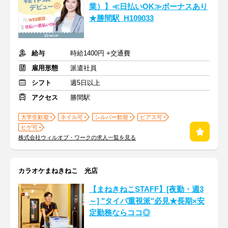
業）】≪日払いOK≫ボーナスあり
★勝間駅_H109033
給与
時給1400円 +交通費
雇用形態
派遣社員
シフト
週5日以上
アクセス
勝間駅
大学生歓迎
ネイル可
シルバー歓迎
ピアス可
ヒゲ可
株式会社ウィルオブ・ワークの求人一覧を見る
カラオケまねきねこ 光店
【まねきねこSTAFF】[夜勤・週3
～] "タイパ重視派"必見★長期×安
定勤務ならココ◎