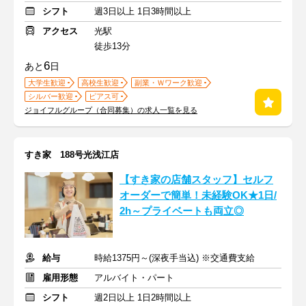
シフト
週3日以上 1日3時間以上
アクセス
光駅
徒歩13分
6
あと
日
大学生歓迎
高校生歓迎
副業・Ｗワーク歓迎
シルバー歓迎
ピアス可
ジョイフルグループ（合同募集）の求人一覧を見る
すき家 188号光浅江店
【すき家の店舗スタッフ】セルフ
オーダーで簡単！未経験OK★1日/
2h～プライベートも両立◎
給与
時給1375円～(深夜手当込) ※交通費支給
雇用形態
アルバイト・パート
シフト
週2日以上 1日2時間以上