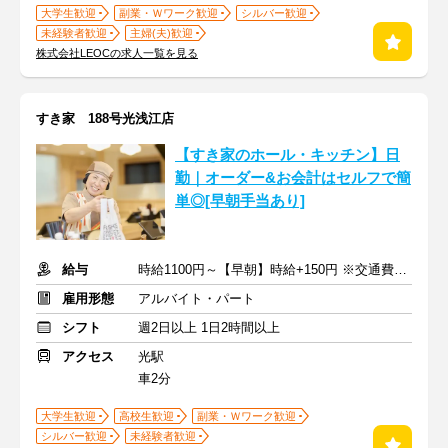
大学生歓迎
副業・Ｗワーク歓迎
シルバー歓迎
未経験者歓迎
主婦(夫)歓迎
株式会社LEOCの求人一覧を見る
すき家 188号光浅江店
【すき家のホール・キッチン】日
勤｜オーダー&お会計はセルフで簡
単◎[早朝手当あり]
給与
時給1100円～【早朝】時給+150円 ※交通費支給
雇用形態
アルバイト・パート
シフト
週2日以上 1日2時間以上
アクセス
光駅
車2分
大学生歓迎
高校生歓迎
副業・Ｗワーク歓迎
シルバー歓迎
未経験者歓迎