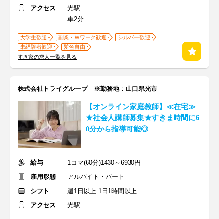
アクセス
光駅
車2分
大学生歓迎
副業・Ｗワーク歓迎
シルバー歓迎
未経験者歓迎
髪色自由
すき家の求人一覧を見る
株式会社トライグループ ※勤務地：山口県光市
【オンライン家庭教師】≪在宅≫
★社会人講師募集★すきま時間に6
0分から指導可能◎
給与
1コマ(60分)1430～6930円
雇用形態
アルバイト・パート
シフト
週1日以上 1日1時間以上
アクセス
光駅