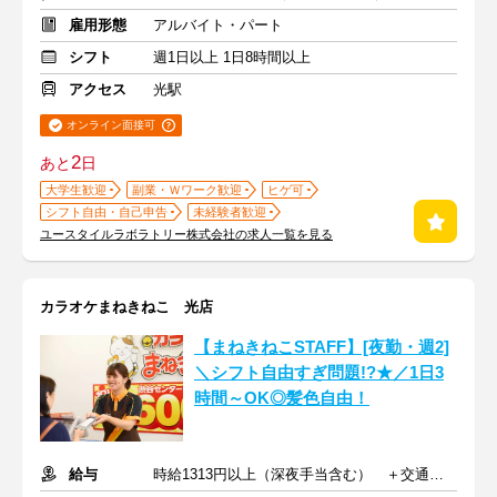
雇用形態
アルバイト・パート
シフト
週1日以上 1日8時間以上
アクセス
光駅
オンライン面接可
2
あと
日
大学生歓迎
副業・Ｗワーク歓迎
ヒゲ可
シフト自由・自己申告
未経験者歓迎
ユースタイルラボラトリー株式会社の求人一覧を見る
カラオケまねきねこ 光店
【まねきねこSTAFF】[夜勤・週2]
＼シフト自由すぎ問題!?★／1日3
時間～OK◎髪色自由！
給与
時給1313円以上（深夜手当含む） ＋交通費支給