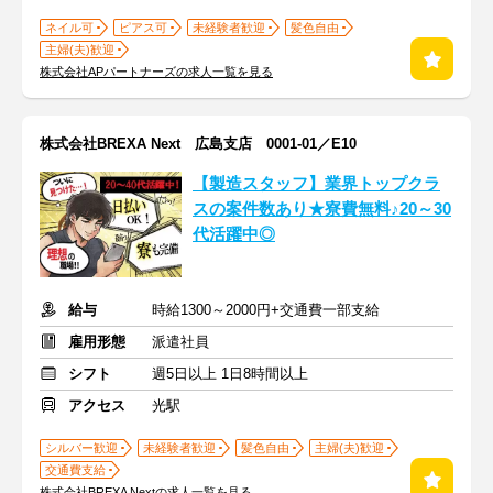
ネイル可
ピアス可
未経験者歓迎
髪色自由
主婦(夫)歓迎
株式会社APパートナーズの求人一覧を見る
株式会社BREXA Next 広島支店 0001-01／E10
【製造スタッフ】業界トップクラ
スの案件数あり★寮費無料♪20～30
代活躍中◎
給与
時給1300～2000円+交通費一部支給
雇用形態
派遣社員
シフト
週5日以上 1日8時間以上
アクセス
光駅
シルバー歓迎
未経験者歓迎
髪色自由
主婦(夫)歓迎
交通費支給
株式会社BREXA Nextの求人一覧を見る