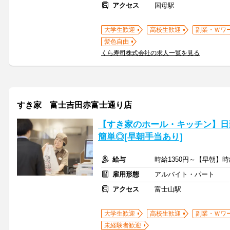
アクセス
国母駅
大学生歓迎
高校生歓迎
副業・Ｗワ
髪色自由
くら寿司株式会社の求人一覧を見る
すき家 富士吉田赤富士通り店
【すき家のホール・キッチン】日
簡単◎[早朝手当あり]
給与
時給1350円～【早朝】時
雇用形態
アルバイト・パート
アクセス
富士山駅
大学生歓迎
高校生歓迎
副業・Ｗワ
未経験者歓迎