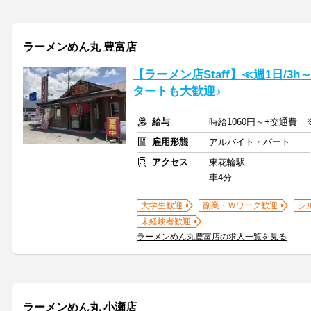
ラーメンめん丸 豊富店
【ラーメン店Staff】≪週1日/
タートも大歓迎♪
給与
時給1060円～+交通費 
雇用形態
アルバイト・パート
アクセス
東花輪駅
車4分
大学生歓迎
副業・Ｗワーク歓迎
シ
未経験者歓迎
ラーメンめん丸豊富店の求人一覧を見る
ラーメンめん丸 小瀬店