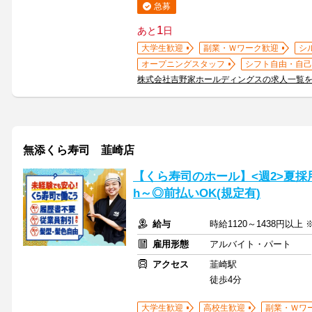
急募
1
あと
日
大学生歓迎
副業・Ｗワーク歓迎
シ
オープニングスタッフ
シフト自由・自己
株式会社吉野家ホールディングスの求人一覧
無添くら寿司 韮崎店
【くら寿司のホール】<週2>夏採
h～◎前払いOK(規定有)
給与
時給1120～1438円以上
雇用形態
アルバイト・パート
アクセス
韮崎駅
徒歩4分
大学生歓迎
高校生歓迎
副業・Ｗワ