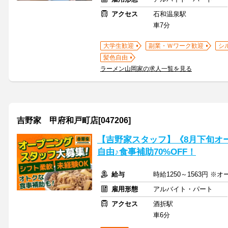
アクセス
石和温泉駅
車7分
大学生歓迎
副業・Ｗワーク歓迎
シ
髪色自由
ラーメン山岡家の求人一覧を見る
吉野家 甲府和戸町店[047206]
【吉野家スタッフ】《8月下旬オ
自由♪食事補助70%OFF！
給与
時給1250～1563円 ※オ
雇用形態
アルバイト・パート
アクセス
酒折駅
車6分