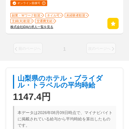
オンライン面接可
副業・Ｗワーク歓迎
ネイル可
未経験者歓迎
主婦(夫)歓迎
交通費支給
株式会社iDAの求人一覧を見る
1
前のページへ
次のページへ
山梨県のホテル・ブライダ
ル・トラベルの平均時給
1147.4円
本データは2026年08月09日時点で、マイナビバイト
に掲載されている給与から平均時給を算出したもの
です。