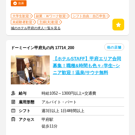
急募
大学生歓迎
副業・Ｗワーク歓迎
シフト自由・自己申告
未経験者歓迎
主婦(夫)歓迎
城のホテル甲府の求人一覧を見る
他の店舗
ドーミーイン甲府丸の内 17714_200
【ホテルSTAFF】甲府エリア合同
募集！職種&時間も色々♪学生~シ
ニア歓迎！温泉/サウナ無料
給与
時給1052～1300円以上+交通費
雇用形態
アルバイト・パート
シフト
週3日以上 1日4時間以上
アクセス
甲府駅
徒歩11分