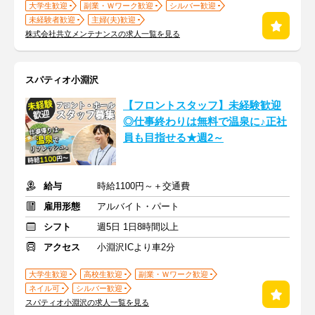
大学生歓迎
副業・Ｗワーク歓迎
シルバー歓迎
未経験者歓迎
主婦(夫)歓迎
株式会社共立メンテナンスの求人一覧を見る
スパティオ小淵沢
【フロントスタッフ】未経験歓迎
◎仕事終わりは無料で温泉に♪正社
員も目指せる★週2～
給与
時給1100円～＋交通費
雇用形態
アルバイト・パート
シフト
週5日 1日8時間以上
アクセス
小淵沢ICより車2分
大学生歓迎
高校生歓迎
副業・Ｗワーク歓迎
ネイル可
シルバー歓迎
スパティオ小淵沢の求人一覧を見る