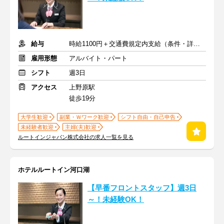
給与
時給1100円＋交通費規定内支給（条件・詳細は面接にて）
雇用形態
アルバイト・パート
シフト
週3日
アクセス
上野原駅
徒歩19分
大学生歓迎
副業・Ｗワーク歓迎
シフト自由・自己申告
未経験者歓迎
主婦(夫)歓迎
ルートインジャパン株式会社の求人一覧を見る
ホテルルートイン河口湖
【早番フロントスタッフ】週3日
～！未経験OK！