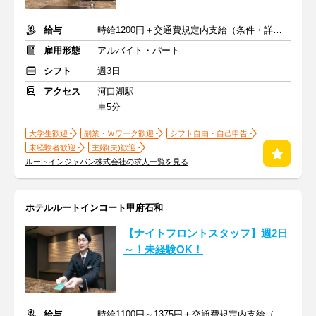
給与
時給1200円＋交通費規定内支給（条件・詳細は面接にて）
雇用形態
アルバイト・パート
シフト
週3日
アクセス
河口湖駅
車5分
大学生歓迎
副業・Ｗワーク歓迎
シフト自由・自己申告
未経験者歓迎
主婦(夫)歓迎
ルートインジャパン株式会社の求人一覧を見る
ホテルルートインコート甲府石和
【ナイトフロントスタッフ】週2日
～！未経験OK！
給与
時給1100円～1375円＋交通費規定内支給（条件・詳細は面接にて）