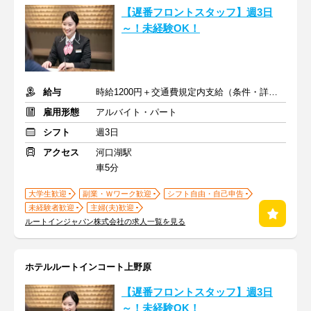
【遅番フロントスタッフ】週3日
～！未経験OK！
給与
時給1200円＋交通費規定内支給（条件・詳細は面接にて）
雇用形態
アルバイト・パート
シフト
週3日
アクセス
河口湖駅
車5分
大学生歓迎
副業・Ｗワーク歓迎
シフト自由・自己申告
未経験者歓迎
主婦(夫)歓迎
ルートインジャパン株式会社の求人一覧を見る
ホテルルートインコート上野原
【遅番フロントスタッフ】週3日
～！未経験OK！