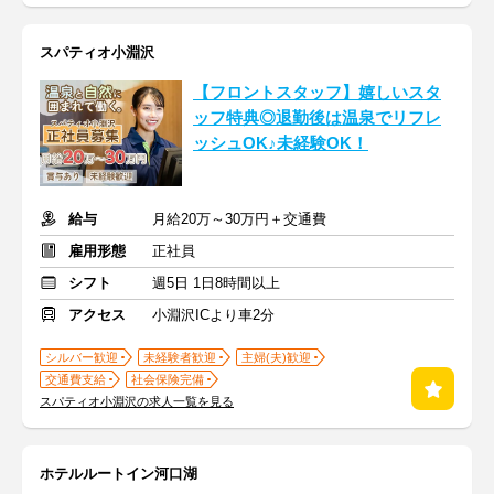
スパティオ小淵沢
【フロントスタッフ】嬉しいスタ
ッフ特典◎退勤後は温泉でリフレ
ッシュOK♪未経験OK！
給与
月給20万～30万円＋交通費
雇用形態
正社員
シフト
週5日 1日8時間以上
アクセス
小淵沢ICより車2分
シルバー歓迎
未経験者歓迎
主婦(夫)歓迎
交通費支給
社会保険完備
スパティオ小淵沢の求人一覧を見る
ホテルルートイン河口湖