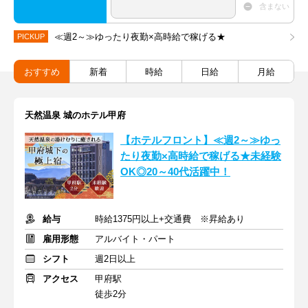
含まない
≪週2～≫ゆったり夜勤×高時給で稼げる★
PICKUP
おすすめ
新着
時給
日給
月給
天然温泉 城のホテル甲府
【ホテルフロント】≪週2～≫ゆっ
たり夜勤×高時給で稼げる★未経験
OK◎20～40代活躍中！
給与
時給1375円以上+交通費 ※昇給あり
雇用形態
アルバイト・パート
シフト
週2日以上
アクセス
甲府駅
徒歩2分