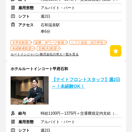
雇用形態
アルバイト・パート
シフト
週2日
アクセス
石和温泉駅
車6分
大学生歓迎
副業・Ｗワーク歓迎
シフト自由・自己申告
未経験者歓迎
主婦(夫)歓迎
ルートインジャパン株式会社の求人一覧を見る
ホテルルートインコート甲府石和
【ナイトフロントスタッフ】週2日
～！未経験OK！
給与
時給1100円～1375円＋交通費規定内支給（条件・詳細は面接にて）
雇用形態
アルバイト・パート
シフト
週2日