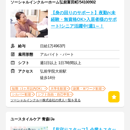
ソーシャルインクルーホーム弘前富田町/54100902
【身の回りのサポート】夜勤/<未
経験・無資格OK>入居者様のサポ
ート!シニア活躍中!週1～！
給与
日給1万4963円
雇用形態
アルバイト・パート
シフト
週1日以上 1日7時間以上
アクセス
弘前学院大前駅
徒歩14分
短期（1ヶ月以内OK）
大学生歓迎
副業・Ｗワーク歓迎
シルバー歓迎
シフト自由・自己申告
ソーシャルインクルー株式会社の求人一覧を見る
ユースタイルケア 青森/Je
【見守りスタッフ】企業もスタッ