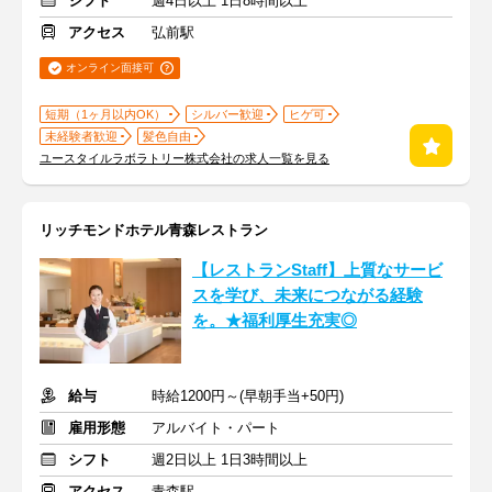
シフト
週4日以上 1日8時間以上
アクセス
弘前駅
オンライン面接可
短期（1ヶ月以内OK）
シルバー歓迎
ヒゲ可
未経験者歓迎
髪色自由
ユースタイルラボラトリー株式会社の求人一覧を見る
リッチモンドホテル青森レストラン
【レストランStaff】上質なサービ
スを学び、未来につながる経験
を。★福利厚生充実◎
給与
時給1200円～(早朝手当+50円)
雇用形態
アルバイト・パート
シフト
週2日以上 1日3時間以上
アクセス
青森駅