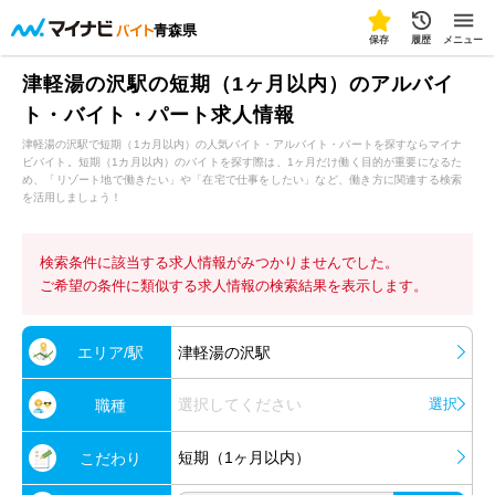
青森県
保存
履歴
メニュー
津軽湯の沢駅の短期（1ヶ月以内）のアルバイ
ト・バイト・パート求人情報
津軽湯の沢駅で短期（1カ月以内）の人気バイト・アルバイト・パートを探すならマイナ
ビバイト。短期（1カ月以内）のバイトを探す際は、1ヶ月だけ働く目的が重要になるた
め、「リゾート地で働きたい」や「在宅で仕事をしたい」など、働き方に関連する検索
を活用しましょう！
検索条件に該当する求人情報がみつかりませんでした。
ご希望の条件に類似する求人情報の検索結果を表示します。
エリア/駅
津軽湯の沢駅
選択してください
選択
職種
短期（1ヶ月以内）
こだわり