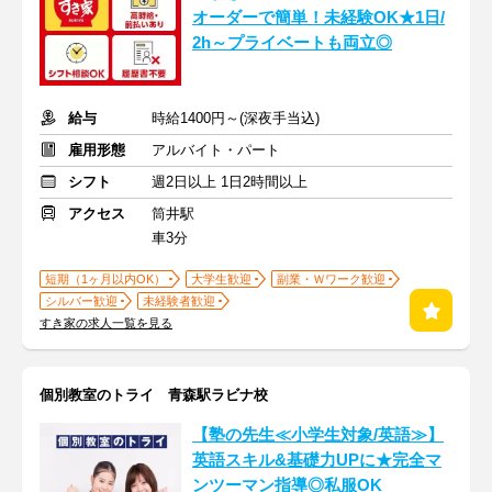
オーダーで簡単！未経験OK★1日/
2h～プライベートも両立◎
給与
時給1400円～(深夜手当込)
雇用形態
アルバイト・パート
シフト
週2日以上 1日2時間以上
アクセス
筒井駅
車3分
短期（1ヶ月以内OK）
大学生歓迎
副業・Ｗワーク歓迎
シルバー歓迎
未経験者歓迎
すき家の求人一覧を見る
個別教室のトライ 青森駅ラビナ校
【塾の先生≪小学生対象/英語≫】
英語スキル&基礎力UPに★完全マ
ンツーマン指導◎私服OK