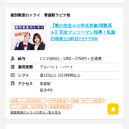
個別教室のトライ 青森駅ラビナ校
【塾の先生≪小学生対象/理数系
≫】完全マンツーマン指導！私服
◎得意な1科目だけでOK
給与
1コマ(60分)：1350～2750円＋交通費
雇用形態
アルバイト・パート
シフト
週1日以上 1日1時間以上
アクセス
青森駅
徒歩4分
短期（1ヶ月以内OK）
大学生歓迎
副業・Ｗワーク歓迎
シフト自由・自己申告
未経験者歓迎
家庭教師のトライの求人一覧を見る