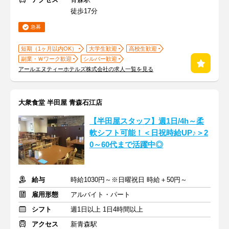
徒歩17分
急募
短期（1ヶ月以内OK）
大学生歓迎
高校生歓迎
副業・Ｗワーク歓迎
シルバー歓迎
アールエヌティーホテルズ株式会社の求人一覧を見る
大衆食堂 半田屋 青森石江店
【半田屋スタッフ】週1日/4h～柔
軟シフト可能！＜日祝時給UP♪＞2
0～60代まで活躍中◎
給与
時給1030円～※日曜祝日 時給＋50円～
雇用形態
アルバイト・パート
シフト
週1日以上 1日4時間以上
アクセス
新青森駅