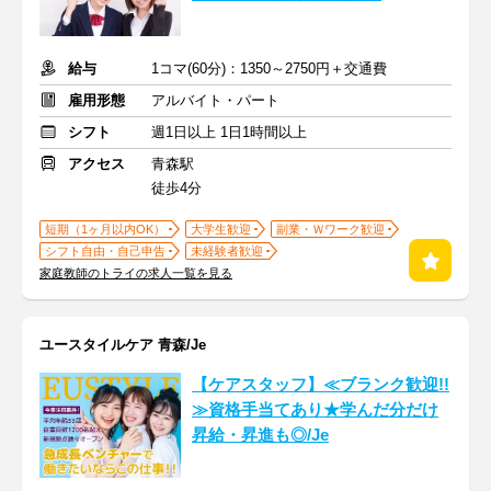
給与
1コマ(60分)：1350～2750円＋交通費
雇用形態
アルバイト・パート
シフト
週1日以上 1日1時間以上
アクセス
青森駅
徒歩4分
短期（1ヶ月以内OK）
大学生歓迎
副業・Ｗワーク歓迎
シフト自由・自己申告
未経験者歓迎
家庭教師のトライの求人一覧を見る
ユースタイルケア 青森/Je
【ケアスタッフ】≪ブランク歓迎!!
≫資格手当てあり★学んだ分だけ
昇給・昇進も◎/Je