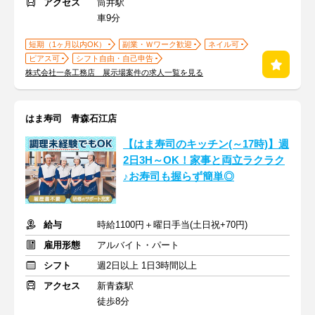
アクセス
筒井駅
車9分
短期（1ヶ月以内OK）
副業・Ｗワーク歓迎
ネイル可
ピアス可
シフト自由・自己申告
株式会社一条工務店 展示場案件の求人一覧を見る
はま寿司 青森石江店
【はま寿司のキッチン(～17時)】週
2日3H～OK！家事と両立ラクラク
♪お寿司も握らず簡単◎
給与
時給1100円＋曜日手当(土日祝+70円)
雇用形態
アルバイト・パート
シフト
週2日以上 1日3時間以上
アクセス
新青森駅
徒歩8分