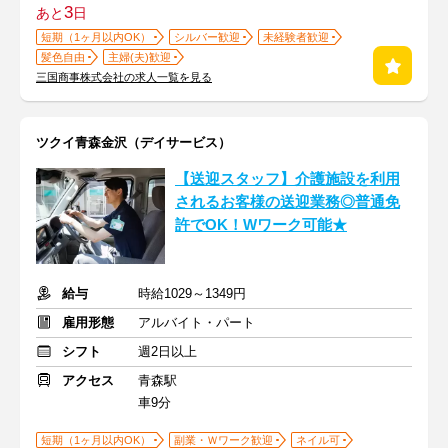
3
あと
日
短期（1ヶ月以内OK）
シルバー歓迎
未経験者歓迎
髪色自由
主婦(夫)歓迎
三国商事株式会社の求人一覧を見る
ツクイ青森金沢（デイサービス）
【送迎スタッフ】介護施設を利用
されるお客様の送迎業務◎普通免
許でOK！Wワーク可能★
給与
時給1029～1349円
雇用形態
アルバイト・パート
シフト
週2日以上
アクセス
青森駅
車9分
短期（1ヶ月以内OK）
副業・Ｗワーク歓迎
ネイル可