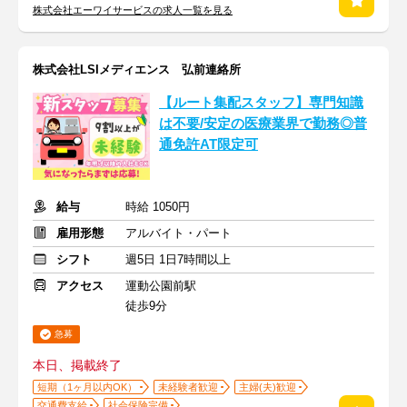
株式会社エーワイサービスの求人一覧を見る
株式会社LSIメディエンス 弘前連絡所
【ルート集配スタッフ】専門知識
は不要/安定の医療業界で勤務◎普
通免許AT限定可
給与
時給 1050円
雇用形態
アルバイト・パート
シフト
週5日 1日7時間以上
アクセス
運動公園前駅
徒歩9分
急募
本日、掲載終了
短期（1ヶ月以内OK）
未経験者歓迎
主婦(夫)歓迎
交通費支給
社会保険完備