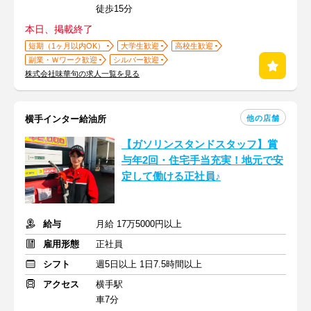
徒歩15分
本日、掲載終了
短期（1ヶ月以内OK）
大学生歓迎
高校生歓迎
副業・Ｗワーク歓迎
シルバー歓迎
株式会社味華句の求人一覧を見る
他の店舗
横手インター給油所
【ガソリンスタンドスタッフ】賞
与年2回・住宅手当充実！地元で安
定して働ける正社員♪
給与
月給 17万5000円以上
雇用形態
正社員
シフト
週5日以上 1日7.5時間以上
アクセス
横手駅
車7分