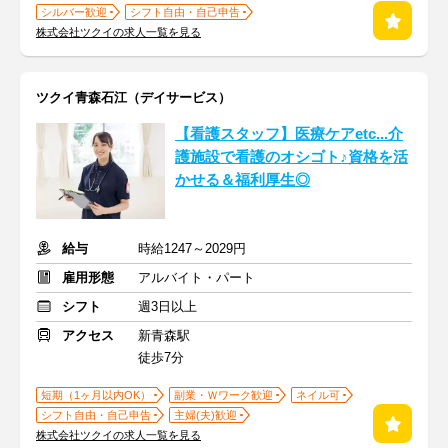
シルバー歓迎
シフト自由・自己申告
株式会社ツクイの求人一覧を見る
ツクイ青森石江（デイサービス）
【看護スタッフ】医療ケアetc...介
護施設で看護のオシゴト♪資格を活
かせる＆福利厚生◎
給与
時給1247～2029円
雇用形態
アルバイト・パート
シフト
週3日以上
アクセス
新青森駅
徒歩7分
短期（1ヶ月以内OK）
副業・Ｗワーク歓迎
ネイル可
シフト自由・自己申告
主婦(夫)歓迎
株式会社ツクイの求人一覧を見る