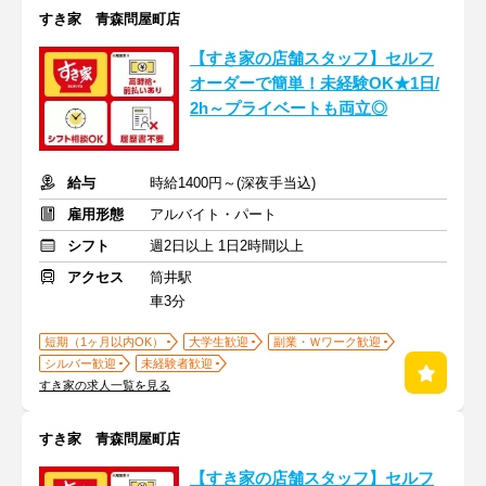
すき家 青森問屋町店
【すき家の店舗スタッフ】セルフ
オーダーで簡単！未経験OK★1日/
2h～プライベートも両立◎
給与
時給1400円～(深夜手当込)
雇用形態
アルバイト・パート
シフト
週2日以上 1日2時間以上
アクセス
筒井駅
車3分
短期（1ヶ月以内OK）
大学生歓迎
副業・Ｗワーク歓迎
シルバー歓迎
未経験者歓迎
すき家の求人一覧を見る
すき家 青森問屋町店
【すき家の店舗スタッフ】セルフ