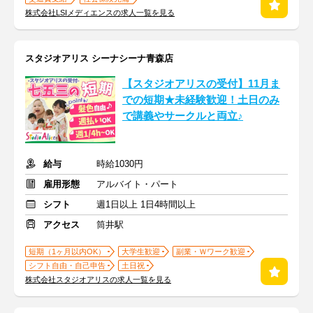
株式会社LSIメディエンスの求人一覧を見る
スタジオアリス シーナシーナ青森店
【スタジオアリスの受付】11月ま
での短期★未経験歓迎！土日のみ
で講義やサークルと両立♪
給与
時給1030円
雇用形態
アルバイト・パート
シフト
週1日以上 1日4時間以上
アクセス
筒井駅
短期（1ヶ月以内OK）
大学生歓迎
副業・Ｗワーク歓迎
シフト自由・自己申告
土日祝
株式会社スタジオアリスの求人一覧を見る