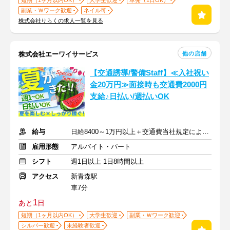
短期（1ヶ月以内OK）
大学生歓迎
単発（1日OK）
副業・Ｗワーク歓迎
ネイル可
株式会社りらくの求人一覧を見る
他の店舗
株式会社エーワイサービス
【交通誘導/警備Staff】≪入社祝い
金20万円≫面接時も交通費2000円
支給♪日払い/週払いOK
給与
日給8400～1万円以上＋交通費当社規定により支給
雇用形態
アルバイト・パート
シフト
週1日以上 1日8時間以上
アクセス
新青森駅
車7分
1
あと
日
短期（1ヶ月以内OK）
大学生歓迎
副業・Ｗワーク歓迎
シルバー歓迎
未経験者歓迎