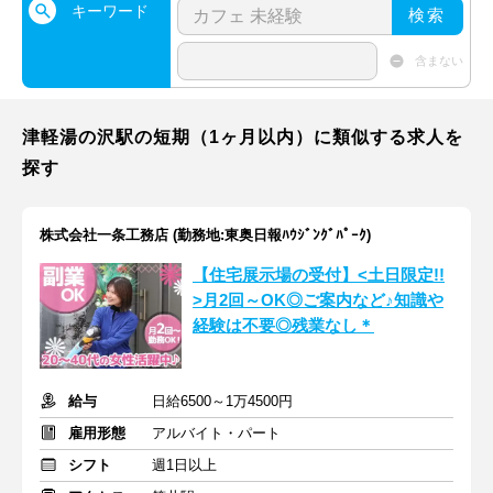
キーワード
検索
含まない
津軽湯の沢駅の短期（1ヶ月以内）に類似する求人を
探す
株式会社一条工務店 (勤務地:東奥日報ﾊｳｼﾞﾝｸﾞﾊﾟｰｸ)
【住宅展示場の受付】<土日限定!!
>月2回～OK◎ご案内など♪知識や
経験は不要◎残業なし＊
給与
日給6500～1万4500円
雇用形態
アルバイト・パート
シフト
週1日以上