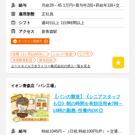
給与
月給28～45.1万円+賞与年2回+昇給年1回+交通費全額
雇用形態
正社員
シフト
週4日以上 1日8時間以上
アクセス
新青森駅
オンライン面接可
短期（1ヶ月以内OK）
シルバー歓迎
ヒゲ可
未経験者歓迎
髪色自由
ユースタイルラボラトリー株式会社の求人一覧を見る
イオン青森店「パン工場」
【パンの製造】《シニアスタッフ
も◎》朝の時間を有効活用★7時～
14時の勤務♪扶養内OK◎
給与
時給1045円～（日祝:時給100円UP）＋交通費全額支給