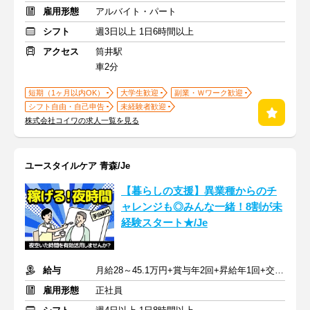
雇用形態
アルバイト・パート
シフト
週3日以上 1日6時間以上
アクセス
筒井駅
車2分
短期（1ヶ月以内OK）
大学生歓迎
副業・Ｗワーク歓迎
シフト自由・自己申告
未経験者歓迎
株式会社コイワの求人一覧を見る
ユースタイルケア 青森/Je
【暮らしの支援】異業種からのチ
ャレンジも◎みんな一緒！8割が未
経験スタート★/Je
給与
月給28～45.1万円+賞与年2回+昇給年1回+交通費全額
雇用形態
正社員