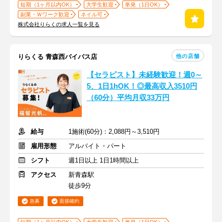
短期（1ヶ月以内OK）
大学生歓迎
単発（1日OK）
副業・Ｗワーク歓迎
ネイル可
株式会社りらくの求人一覧を見る
他の店舗
りらくる 青森西バイパス店
【セラピスト】未経験歓迎！週0～
5、1日1hOK！◎最高収入3510円
（60分）平均月収33万円
給与
1施術(60分)：2,088円～3,510円
雇用形態
アルバイト・パート
シフト
週1日以上 1日1時間以上
アクセス
新青森駅
徒歩9分
急募
面接確約