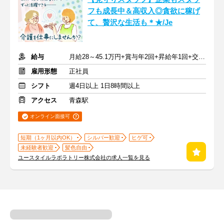
フも成長中＆高収入◎貪欲に稼げ
て、贅沢な生活も＊★/Je
給与
月給28～45.1万円+賞与年2回+昇給年1回+交通費全額
雇用形態
正社員
シフト
週4日以上 1日8時間以上
アクセス
青森駅
オンライン面接可
短期（1ヶ月以内OK）
シルバー歓迎
ヒゲ可
未経験者歓迎
髪色自由
ユースタイルラボラトリー株式会社の求人一覧を見る