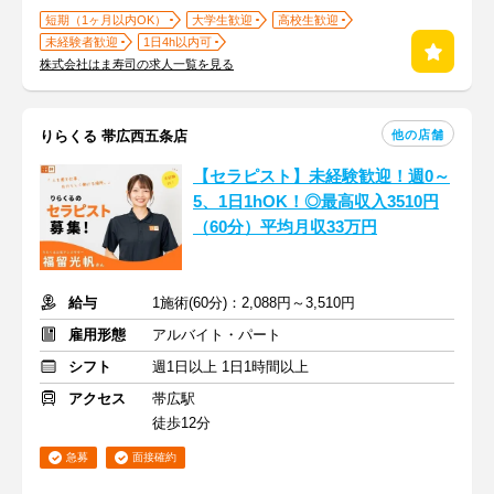
短期（1ヶ月以内OK）
大学生歓迎
高校生歓迎
未経験者歓迎
1日4h以内可
株式会社はま寿司の求人一覧を見る
他の店舗
りらくる 帯広西五条店
【セラピスト】未経験歓迎！週0～
5、1日1hOK！◎最高収入3510円
（60分）平均月収33万円
給与
1施術(60分)：2,088円～3,510円
雇用形態
アルバイト・パート
シフト
週1日以上 1日1時間以上
アクセス
帯広駅
徒歩12分
急募
面接確約