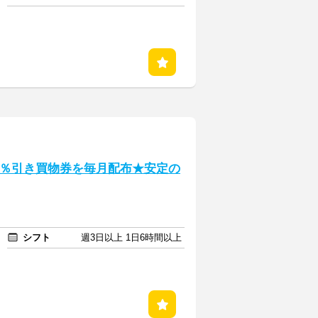
0％引き買物券を毎月配布★安定の
シフト
週3日以上 1日6時間以上