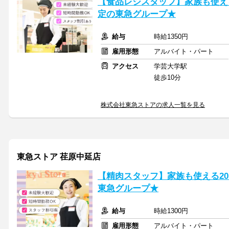
【食品レジスタッフ】家族も使え
定の東急グループ★
給与
時給1350円
雇用形態
アルバイト・パート
アクセス
学芸大学駅
徒歩10分
株式会社東急ストアの求人一覧を見る
東急ストア 荏原中延店
【精肉スタッフ】家族も使える2
東急グループ★
給与
時給1300円
雇用形態
アルバイト・パート