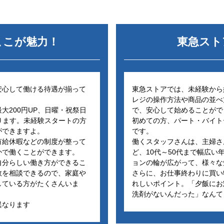
ここが魅力！
東急スト
安心して働ける待遇が揃って
東急ストアでは、未経験から
レジの操作方法や商品の並べ
大200円UP、日曜・祝祭日
で、安心して始めることがで
あります。未経験スタートの方
初めての方、パート・バイト
ができますよ。
です。
有給休暇などの制度が整って
働くスタッフさんは、主婦さ
かで働くことができます。
ど、10代～50代まで幅広
自分らしい働き方ができるこ
ョンの輪が広がって、様々な
数を相談できるので、家庭や
さらに、お仕事終わりに買い
している方がたくさんいま
れしいポイント。「夕飯にお
洗剤がないんだった」なんて
異なります