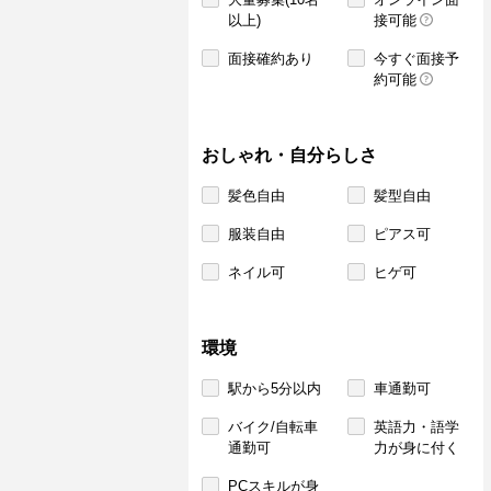
以上)
接可能
面接確約あり
今すぐ面接予
約可能
おしゃれ・自分らしさ
髪色自由
髪型自由
服装自由
ピアス可
ネイル可
ヒゲ可
環境
駅から5分以内
車通勤可
バイク/自転車
英語力・語学
通勤可
力が身に付く
PCスキルが身