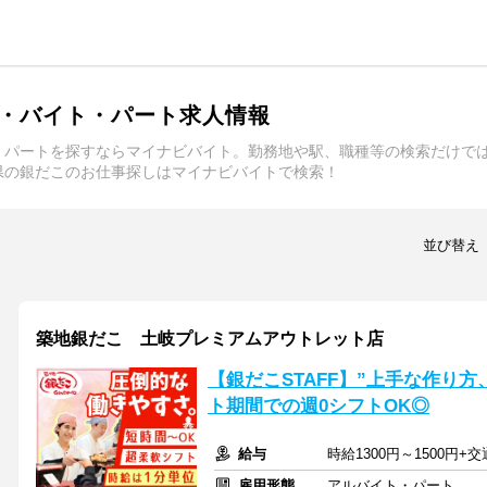
・バイト・パート求人情報
・パートを探すならマイナビバイト。勤務地や駅、職種等の検索だけで
県の銀だこのお仕事探しはマイナビバイトで検索！
並び替え
築地銀だこ 土岐プレミアムアウトレット店
【銀だこSTAFF】”上手な作り
ト期間での週0シフトOK◎
給与
時給1300円～1500円+
雇用形態
アルバイト・パート