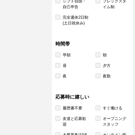
シフト自由・
フレックスタ
自己申告
イム制
完全週休2日制
(土日祝休み)
時間帯
早朝
朝
昼
夕方
夜
夜勤
応募時に嬉しい
履歴書不要
すぐ働ける
友達と応募歓
オープニング
迎
スタッフ
大量募集(10名
オンライン面