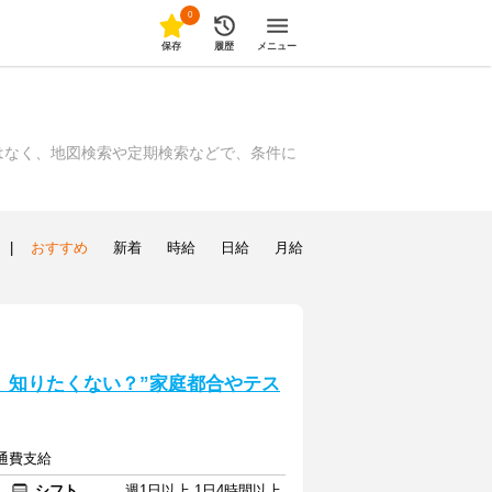
0
保存
履歴
メニュー
はなく、地図検索や定期検索などで、条件に
|
おすすめ
新着
時給
日給
月給
方、知りたくない？”家庭都合やテス
交通費支給
シフト
週1日以上 1日4時間以上