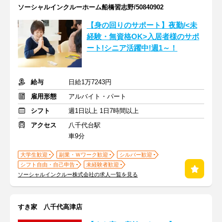
ソーシャルインクルーホーム船橋習志野/50840902
【身の回りのサポート】夜勤/<未
経験・無資格OK>入居者様のサポ
ート!シニア活躍中!週1～！
給与
日給1万7243円
雇用形態
アルバイト・パート
シフト
週1日以上 1日7時間以上
アクセス
八千代台駅
車9分
大学生歓迎
副業・Ｗワーク歓迎
シルバー歓迎
シフト自由・自己申告
未経験者歓迎
ソーシャルインクルー株式会社の求人一覧を見る
すき家 八千代高津店