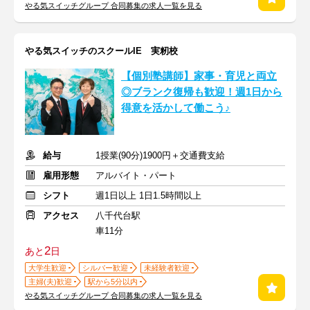
やる気スイッチグループ 合同募集の求人一覧を見る
やる気スイッチのスクールIE 実籾校
【個別塾講師】家事・育児と両立
◎ブランク復帰も歓迎！週1日から
得意を活かして働こう♪
給与
1授業(90分)1900円＋交通費支給
雇用形態
アルバイト・パート
シフト
週1日以上 1日1.5時間以上
アクセス
八千代台駅
車11分
2
あと
日
大学生歓迎
シルバー歓迎
未経験者歓迎
主婦(夫)歓迎
駅から5分以内
やる気スイッチグループ 合同募集の求人一覧を見る