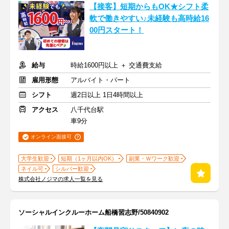
【接客】短期からもOK★シフト柔
軟で働きやすい♪未経験も高時給16
00円スタート！
給与
時給1600円以上 ＋ 交通費支給
雇用形態
アルバイト・パート
シフト
週2日以上 1日4時間以上
アクセス
八千代台駅
車9分
オンライン面接可
大学生歓迎
短期（1ヶ月以内OK）
副業・Ｗワーク歓迎
ネイル可
シルバー歓迎
株式会社ノジマの求人一覧を見る
ソーシャルインクルーホーム船橋習志野/50840902