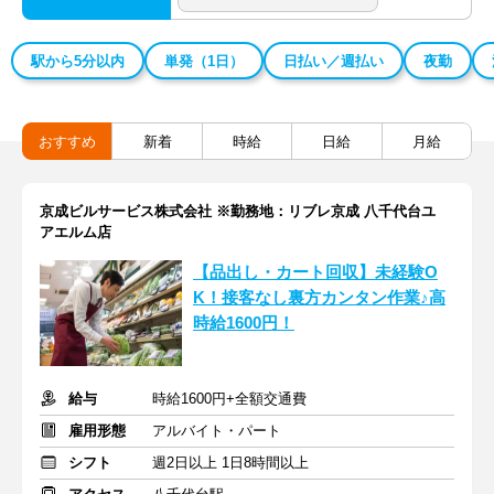
駅から5分以内
単発（1日）
日払い／週払い
夜勤
おすすめ
新着
時給
日給
月給
京成ビルサービス株式会社 ※勤務地：リブレ京成 八千代台ユ
アエルム店
【品出し・カート回収】未経験O
K！接客なし裏方カンタン作業♪高
時給1600円！
給与
時給1600円+全額交通費
雇用形態
アルバイト・パート
シフト
週2日以上 1日8時間以上