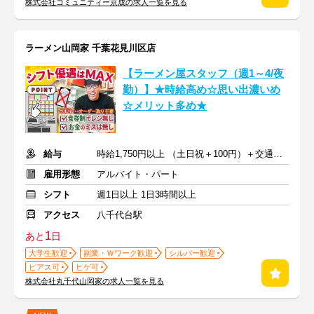
株式会社コミュニティー京成の求人一覧を見る
ラーメン山岡家 千葉花見川区店
【ラーメン屋スタッフ（週1～4/夜
勤）】★時給高め☆思い出濃いめ
☆メリット多め★
給与
時給1,750円以上 （土日祝＋100円）＋交通費 ※深夜手当含む
雇用形態
アルバイト・パート
シフト
週1日以上 1日3時間以上
アクセス
八千代台駅
1
あと
日
大学生歓迎
副業・Ｗワーク歓迎
シルバー歓迎
ピアス可
ヒゲ可
株式会社丸千代山岡家の求人一覧を見る