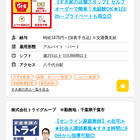
【すき家の店舗スタッフ】セルフ
オーダーで簡単！未経験OK★1日/
2h～プライベートも両立◎
給与
時給1475円～(深夜手当込) ※交通費支給
雇用形態
アルバイト・パート
シフト
週2日以上 1日2時間以上
アクセス
八千代台駅
大学生歓迎
副業・Ｗワーク歓迎
シルバー歓迎
未経験者歓迎
髪色自由
すき家の求人一覧を見る
株式会社トライグループ ※勤務地：千葉県千葉市
【オンライン家庭教師】≪在宅≫
★社会人講師募集★すきま時間に6
0分から指導可能◎