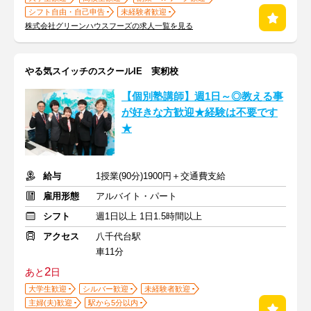
シフト自由・自己申告
未経験者歓迎
株式会社グリーンハウスフーズの求人一覧を見る
やる気スイッチのスクールIE 実籾校
【個別塾講師】週1日～◎教える事
が好きな方歓迎★経験は不要です
★
給与
1授業(90分)1900円＋交通費支給
雇用形態
アルバイト・パート
シフト
週1日以上 1日1.5時間以上
アクセス
八千代台駅
車11分
2
あと
日
大学生歓迎
シルバー歓迎
未経験者歓迎
主婦(夫)歓迎
駅から5分以内