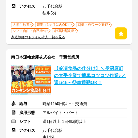
アクセス
八千代台駅
徒歩5分
大学生歓迎
短期（1ヶ月以内OK）
副業・Ｗワーク歓迎
シフト自由・自己申告
未経験者歓迎
家庭教師のトライの求人一覧を見る
南日本運輸倉庫株式会社 千葉営業所
【冷凍食品の仕分け】＼長沼原町
の大手企業で簡単コツコツ作業♪／
週1/4h～◎車通勤OK！
給与
時給1150円以上＋交通費
雇用形態
アルバイト・パート
シフト
週1日以上 1日4時間以上
アクセス
八千代台駅
車14分