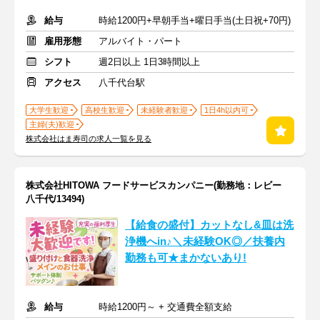
給与
時給1200円+早朝手当+曜日手当(土日祝+70円)
雇用形態
アルバイト・パート
シフト
週2日以上 1日3時間以上
アクセス
八千代台駅
大学生歓迎
高校生歓迎
未経験者歓迎
1日4h以内可
主婦(夫)歓迎
株式会社はま寿司の求人一覧を見る
株式会社HITOWA フードサービスカンパニー(勤務地：レビー
八千代/13494)
【給食の盛付】カットなし&皿は洗
浄機へin♪＼未経験OK◎／扶養内
勤務も可★まかないあり!
給与
時給1200円～ + 交通費全額支給