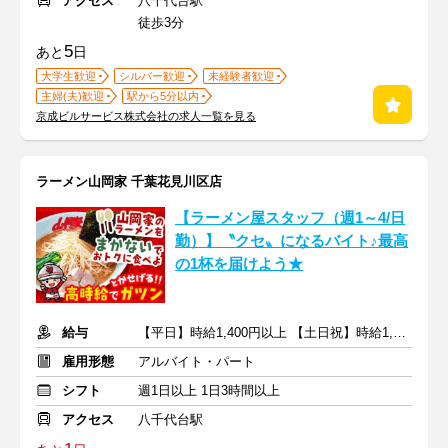
アクセス
八千代台駅
徒歩3分
5
あと
日
大学生歓迎
シルバー歓迎
未経験者歓迎
主婦(夫)歓迎
駅から5分以内
京成ビルサービス株式会社の求人一覧を見る
ラーメン山岡家 千葉花見川区店
【ラーメン屋スタッフ（週1～4/日
勤）】〝クセ〟になるバイト♪最高
の1杯を届けよう★
給与
【平日】時給1,400円以上 【土日祝】時給1,500円以上+交通費支給
雇用形態
アルバイト・パート
シフト
週1日以上 1日3時間以上
アクセス
八千代台駅