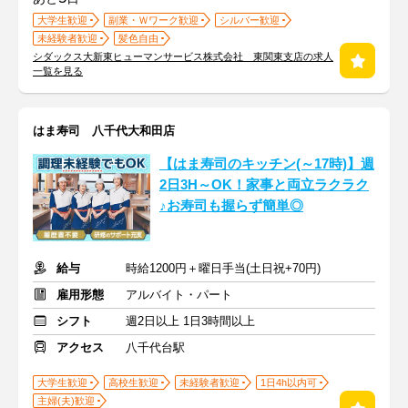
大学生歓迎
副業・Ｗワーク歓迎
シルバー歓迎
未経験者歓迎
髪色自由
シダックス大新東ヒューマンサービス株式会社 東関東支店の求人
一覧を見る
はま寿司 八千代大和田店
【はま寿司のキッチン(～17時)】週
2日3H～OK！家事と両立ラクラク
♪お寿司も握らず簡単◎
給与
時給1200円＋曜日手当(土日祝+70円)
雇用形態
アルバイト・パート
シフト
週2日以上 1日3時間以上
アクセス
八千代台駅
大学生歓迎
高校生歓迎
未経験者歓迎
1日4h以内可
主婦(夫)歓迎