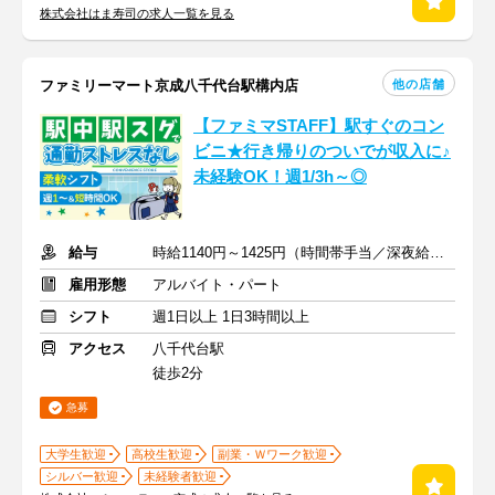
株式会社はま寿司の求人一覧を見る
他の店舗
ファミリーマート京成八千代台駅構内店
【ファミマSTAFF】駅すぐのコン
ビニ★行き帰りのついでが収入に♪
未経験OK！週1/3h～◎
給与
時給1140円～1425円（時間帯手当／深夜給含む）
雇用形態
アルバイト・パート
シフト
週1日以上 1日3時間以上
アクセス
八千代台駅
徒歩2分
急募
大学生歓迎
高校生歓迎
副業・Ｗワーク歓迎
シルバー歓迎
未経験者歓迎