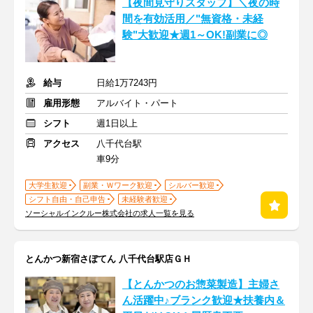
【夜間見守りスタッフ】＼夜の時
間を有効活用／"無資格・未経
験"大歓迎★週1～OK!副業に◎
給与
日給1万7243円
雇用形態
アルバイト・パート
シフト
週1日以上
アクセス
八千代台駅
車9分
大学生歓迎
副業・Ｗワーク歓迎
シルバー歓迎
シフト自由・自己申告
未経験者歓迎
ソーシャルインクルー株式会社の求人一覧を見る
とんかつ新宿さぼてん 八千代台駅店ＧＨ
【とんかつのお惣菜製造】主婦さ
ん活躍中♪ブランク歓迎★扶養内＆