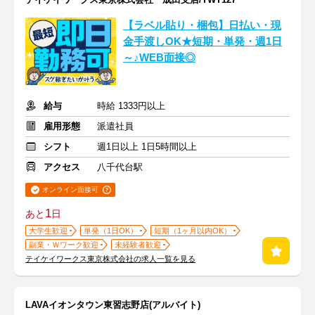
【ラベル貼り・梱包】日払い・現
金手渡しOK★短期・単発・週1日
～♪WEB面接◎
給与
時給 1333円以上
雇用形態
派遣社員
シフト
週1日以上 1日5時間以上
アクセス
八千代台駅
オンライン面接可
1
あと
日
大学生歓迎
単発（1日OK）
短期（1ヶ月以内OK）
副業・Ｗワーク歓迎
未経験者歓迎
テイケイワークス東京株式会社の求人一覧を見る
LAVAイオンタウン東習志野店(アルバイト)