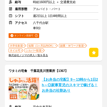
給与
時給1600円以上 ＋ 交通費支給
雇用形態
アルバイト・パート
シフト
週2日以上 1日4時間以上
アクセス
八千代台駅
車9分
オンライン面接可
大学生歓迎
短期（1ヶ月以内OK）
副業・Ｗワーク歓迎
ネイル可
シルバー歓迎
株式会社ノジマの求人一覧を見る
ワタミの宅食 千葉花見川営業所【1367】
【お弁当の宅配】9～13時から1日2
h～◎家事育児のスキマで稼げる！
お弁当の社割あり
給与
完全出来高制