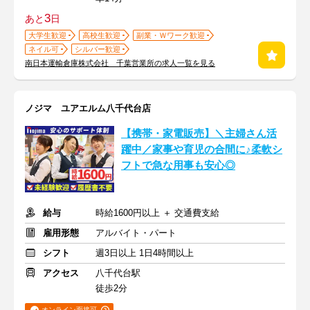
3
あと
日
大学生歓迎
高校生歓迎
副業・Ｗワーク歓迎
ネイル可
シルバー歓迎
南日本運輸倉庫株式会社 千葉営業所の求人一覧を見る
ノジマ ユアエルム八千代台店
【携帯・家電販売】＼主婦さん活
躍中／家事や育児の合間に♪柔軟シ
フトで急な用事も安心◎
給与
時給1600円以上 ＋ 交通費支給
雇用形態
アルバイト・パート
シフト
週3日以上 1日4時間以上
アクセス
八千代台駅
徒歩2分
オンライン面接可