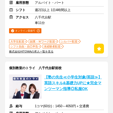
雇用形態
アルバイト・パート
シフト
週2日以上 1日4時間以上
アクセス
八千代台駅
車11分
オンライン面接可
大学生歓迎
副業・Ｗワーク歓迎
シルバー歓迎
シフト自由・自己申告
未経験者歓迎
株式会社HITOWAの求人一覧を見る
個別教室のトライ 八千代台駅前校
【塾の先生≪小学生対象/英語≫】
英語スキル&基礎力UPに★完全マ
ンツーマン指導◎私服OK
給与
1コマ(60分)：1450～4050円＋交通費