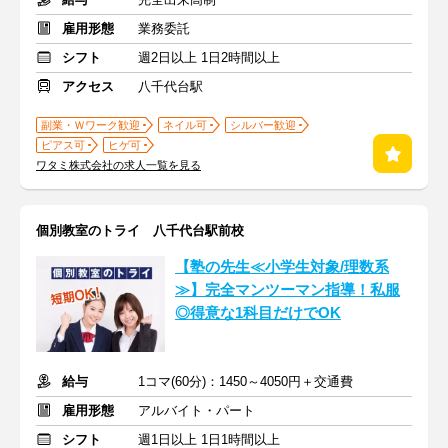
雇用形態
業務委託
シフト
週2日以上 1日2時間以上
アクセス
八千代台駅
副業・Ｗワーク歓迎
ネイル可
シルバー歓迎
ピアス可
ヒゲ可
ワタミ株式会社の求人一覧を見る
個別教室のトライ 八千代台駅前校
【塾の先生≪小学生対象/理数系
≫】完全マンツーマン指導！私服
◎得意な1科目だけでOK
給与
1コマ(60分)：1450～4050円＋交通費
雇用形態
アルバイト・パート
シフト
週1日以上 1日1時間以上