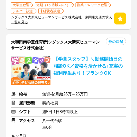
大学生歓迎
短期（1ヶ月以内OK）
副業・Ｗワーク歓迎
シルバー歓迎
未経験者歓迎
シダックス大新東ヒューマンサービス株式会社 東関東支店の求人
一覧を見る
他の店舗
大和田南学童保育所(シダックス大新東ヒューマン
サービス株式会社）
【学童スタッフ】＼勤務開始日の
相談OK／資格を活かせる♪充実の
福利厚生あり！ブランクOK
給与
無資格:月給23万～26万円
雇用形態
契約社員
シフト
週5日 1日8時間以上
アクセス
八千代台駅
車6分
5
あと
日