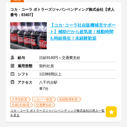
NEW
コカ・コーラ ボトラーズジャパンベンディング株式会社【求人
番号：83407】
【コカ･コーラ社自販機補充サポー
ト】補助だから超気楽！移動時間
も時給発生！未経験歓迎
給与
日給9140円＋交通費支給
雇用形態
契約社員
シフト
1日8時間以上
アクセス
八千代台駅
車7分
大学生歓迎
シルバー歓迎
未経験者歓迎
主婦(夫)歓迎
交通費支給
コカ・コーラ ボトラーズジャパンベンディング株式会社の求人一覧
を見る