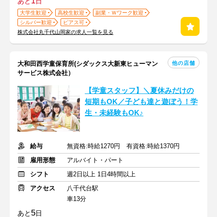
1
あと
日
大学生歓迎
高校生歓迎
副業・Ｗワーク歓迎
シルバー歓迎
ピアス可
株式会社丸千代山岡家の求人一覧を見る
他の店舗
大和田西学童保育所(シダックス大新東ヒューマン
サービス株式会社）
【学童スタッフ】＼夏休みだけの
短期もOK／子ども達と遊ぼう！学
生・未経験もOK♪
給与
無資格:時給1270円 有資格:時給1370円
雇用形態
アルバイト・パート
シフト
週2日以上 1日4時間以上
アクセス
八千代台駅
車13分
5
あと
日