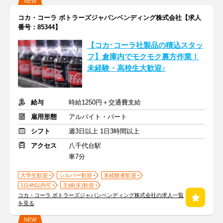
NEW
コカ・コーラ ボトラーズジャパンベンディング株式会社【求人
番号：85344】
【コカ･コーラ社製品の積込スタッ
フ】倉庫内でモクモク裏方作業！
未経験・高校生大歓迎♪
給与
時給1250円＋交通費支給
雇用形態
アルバイト・パート
シフト
週3日以上 1日3時間以上
アクセス
八千代台駅
車7分
大学生歓迎
シルバー歓迎
未経験者歓迎
1日4h以内可
主婦(夫)歓迎
コカ・コーラ ボトラーズジャパンベンディング株式会社の求人一覧
を見る
NEW