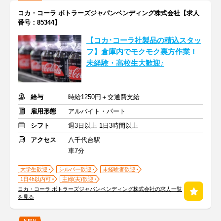
コカ・コーラ ボトラーズジャパンベンディング株式会社【求人
番号：85344】
【コカ･コーラ社製品の積込スタッ
フ】倉庫内でモクモク裏方作業！
未経験・高校生大歓迎♪
給与
時給1250円＋交通費支給
雇用形態
アルバイト・パート
シフト
週3日以上 1日3時間以上
アクセス
八千代台駅
車7分
大学生歓迎
シルバー歓迎
未経験者歓迎
1日4h以内可
主婦(夫)歓迎
コカ・コーラ ボトラーズジャパンベンディング株式会社の求人一覧
を見る