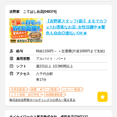
吉野家 こてはし台店[048374]
【吉野家スタッフ(昼)】まるでカフ
ェ!!お洒落なお店♪女性活躍中★髪
色も自由◎速払いOK★
給与
時給1150円～ ＋交通費(片道1000円まで支給)
雇用形態
アルバイト・パート
シフト
週2日以上 1日3時間以上
アクセス
八千代台駅
車17分
大学生歓迎
副業・Ｗワーク歓迎
シルバー歓迎
シフト自由・自己申告
未経験者歓迎
株式会社吉野家ホールディングスの求人一覧を見る
テイケイワークス東京株式会社 成田支店/TWT127