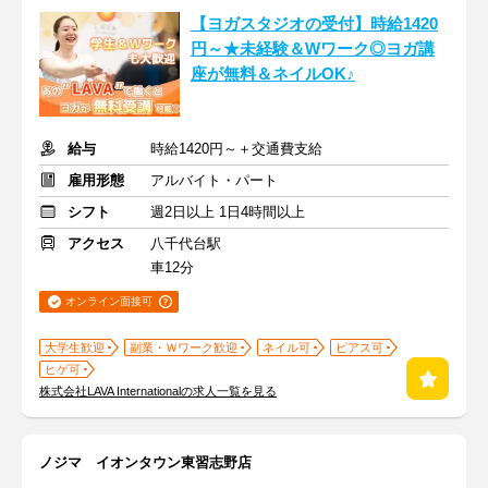
【ヨガスタジオの受付】時給1420
円～★未経験＆Wワーク◎ヨガ講
座が無料＆ネイルOK♪
給与
時給1420円～＋交通費支給
雇用形態
アルバイト・パート
シフト
週2日以上 1日4時間以上
アクセス
八千代台駅
車12分
オンライン面接可
大学生歓迎
副業・Ｗワーク歓迎
ネイル可
ピアス可
ヒゲ可
株式会社LAVA Internationalの求人一覧を見る
ノジマ イオンタウン東習志野店