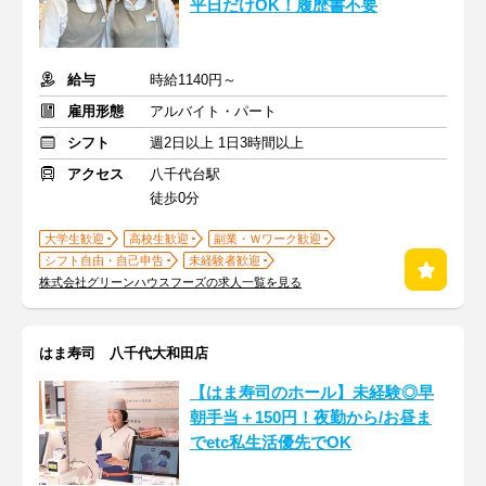
平日だけOK！履歴書不要
給与
時給1140円～
雇用形態
アルバイト・パート
シフト
週2日以上 1日3時間以上
アクセス
八千代台駅
徒歩0分
大学生歓迎
高校生歓迎
副業・Ｗワーク歓迎
シフト自由・自己申告
未経験者歓迎
株式会社グリーンハウスフーズの求人一覧を見る
はま寿司 八千代大和田店
【はま寿司のホール】未経験◎早
朝手当＋150円！夜勤から/お昼ま
でetc私生活優先でOK