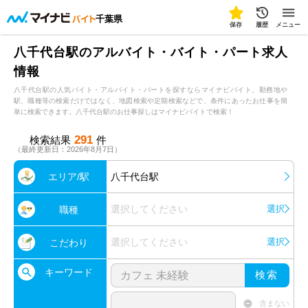
千葉県
保存
履歴
メニュー
八千代台駅のアルバイト・バイト・パート求人
情報
八千代台駅の人気バイト・アルバイト・パートを探すならマイナビバイト。勤務地や
駅、職種等の検索だけではなく、地図検索や定期検索などで、条件にあったお仕事を簡
単に検索できます。八千代台駅のお仕事探しはマイナビバイトで検索！
291
検索結果
件
（最終更新日：2026年8月7日）
エリア/駅
八千代台駅
選択してください
選択
職種
選択してください
選択
こだわり
キーワード
検索
含まない