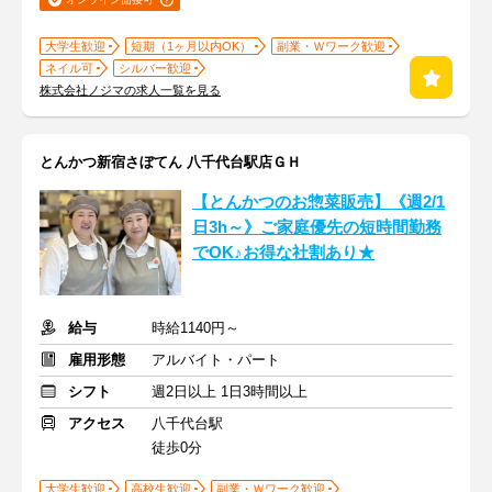
大学生歓迎
短期（1ヶ月以内OK）
副業・Ｗワーク歓迎
ネイル可
シルバー歓迎
株式会社ノジマの求人一覧を見る
とんかつ新宿さぼてん 八千代台駅店ＧＨ
【とんかつのお惣菜販売】《週2/1
日3h～》ご家庭優先の短時間勤務
でOK♪お得な社割あり★
給与
時給1140円～
雇用形態
アルバイト・パート
シフト
週2日以上 1日3時間以上
アクセス
八千代台駅
徒歩0分
大学生歓迎
高校生歓迎
副業・Ｗワーク歓迎