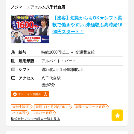
ノジマ ユアエルム八千代台店
【接客】短期からもOK★シフト柔
軟で働きやすい♪未経験も高時給16
00円スタート！
給与
時給1600円以上 ＋ 交通費支給
雇用形態
アルバイト・パート
シフト
週3日以上 1日4時間以上
アクセス
八千代台駅
徒歩2分
オンライン面接可
大学生歓迎
短期（1ヶ月以内OK）
副業・Ｗワーク歓迎
ネイル可
シルバー歓迎
株式会社ノジマの求人一覧を見る