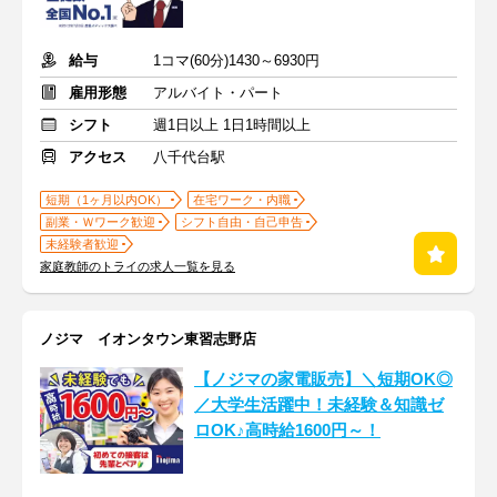
給与
1コマ(60分)1430～6930円
雇用形態
アルバイト・パート
シフト
週1日以上 1日1時間以上
アクセス
八千代台駅
短期（1ヶ月以内OK）
在宅ワーク・内職
副業・Ｗワーク歓迎
シフト自由・自己申告
未経験者歓迎
家庭教師のトライの求人一覧を見る
ノジマ イオンタウン東習志野店
【ノジマの家電販売】＼短期OK◎
／大学生活躍中！未経験＆知識ゼ
ロOK♪高時給1600円～！