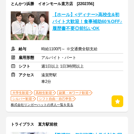
とんかつ浜勝 イオンモール直方店 [2202356]
【ホール】<ディナー>高校生&初
バイト大歓迎！食事補助60％OFF♪
履歴書不要◎前払いOK
給与
時給1100円～ ※交通費全額支給
雇用形態
アルバイト・パート
シフト
週1日以上 1日3時間以上
アクセス
遠賀野駅
車2分
大学生歓迎
高校生歓迎
副業・Ｗワーク歓迎
シルバー歓迎
シフト自由・自己申告
株式会社リンガーハットの求人一覧を見る
トライプラス 直方駅前校