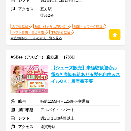
シフト
週1日以上 1日1時間以上
アクセス
直方駅
徒歩2分
大学生歓迎
短期（1ヶ月以内OK）
副業・Ｗワーク歓迎
シフト自由・自己申告
未経験者歓迎
家庭教師のトライの求人一覧を見る
ASBee（アスビー） 直方店 ［7331］
【シューズ販売】未経験歓迎◎お
得な社割&有給あり★髪色自由＆ネ
イルOK！履歴書不要
給与
時給1155円～1250円+交通費
雇用形態
アルバイト・パート
シフト
週2日 1日3時間以上
アクセス
遠賀野駅