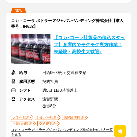
NEW
コカ・コーラ ボトラーズジャパンベンディング株式会社【求人
番号：84632】
【コカ･コーラ社製品の積込スタッ
フ】倉庫内でモクモク裏方作業！
未経験・高校生大歓迎♪
給与
日給9600円＋交通費支給
雇用形態
契約社員
シフト
週5日 1日8時間以上
アクセス
遠賀野駅
徒歩8分
大学生歓迎
シルバー歓迎
未経験者歓迎
主婦(夫)歓迎
交通費支給
コカ・コーラ ボトラーズジャパンベンディング株式会社の求人一覧
を見る