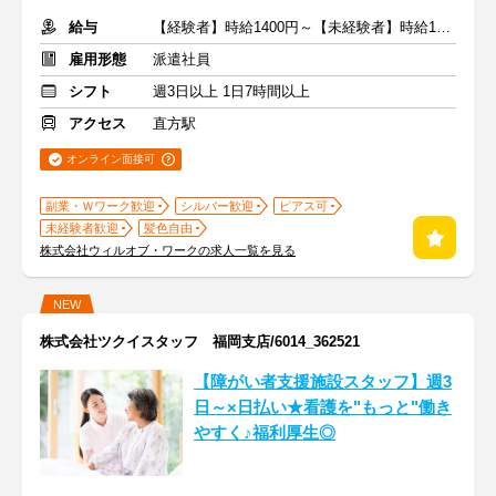
給与
【経験者】時給1400円～【未経験者】時給1300円～ ＋交通費
雇用形態
派遣社員
シフト
週3日以上 1日7時間以上
アクセス
直方駅
オンライン面接可
副業・Ｗワーク歓迎
シルバー歓迎
ピアス可
未経験者歓迎
髪色自由
株式会社ウィルオブ・ワークの求人一覧を見る
NEW
株式会社ツクイスタッフ 福岡支店/6014_362521
【障がい者支援施設スタッフ】週3
日～×日払い★看護を"もっと"働き
やすく♪福利厚生◎