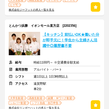
大学生歓迎
高校生歓迎
ネイル可
ピアス可
ヒゲ可
株式会社ジーフットの求人一覧を見る
とんかつ浜勝 イオンモール直方店 [2202356]
【キッチン】前払いOK★働いた分
が即手元に！学生から主婦さん活
躍中◎履歴書不要
給与
時給1100円～ ※交通費全額支給
雇用形態
アルバイト・パート
シフト
週1日以上 1日3時間以上
アクセス
遠賀野駅
車2分
大学生歓迎
高校生歓迎
副業・Ｗワーク歓迎
シルバー歓迎
シフト自由・自己申告
株式会社リンガーハットの求人一覧を見る