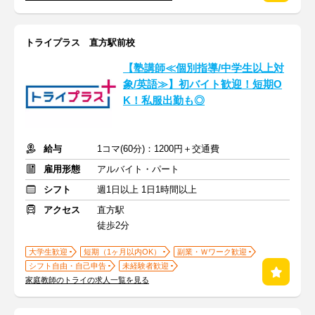
トライプラス 直方駅前校
【塾講師≪個別指導/中学生以上対
象/英語≫】初バイト歓迎！短期O
K！私服出勤も◎
給与
1コマ(60分)：1200円＋交通費
雇用形態
アルバイト・パート
シフト
週1日以上 1日1時間以上
アクセス
直方駅
徒歩2分
大学生歓迎
短期（1ヶ月以内OK）
副業・Ｗワーク歓迎
シフト自由・自己申告
未経験者歓迎
家庭教師のトライの求人一覧を見る