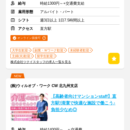
給与
時給1300円～+交通費支給
雇用形態
アルバイト・パート
シフト
週3日以上 1日7.5時間以上
アクセス
直方駅
オンライン面接可
大学生歓迎
副業・Ｗワーク歓迎
未経験者歓迎
主婦(夫)歓迎
留学生歓迎
株式会社ツクイスタッフの求人一覧を見る
NEW
(株)ウィルオブ・ワーク CW 北九州支店
【高齢者向けマンションstaff】直
方駅!清潔で快適な施設で働こう♪
負担少なめ◎
給与
時給1400円～ ＋交通費