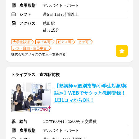
雇用形態
アルバイト・パート
シフト
週5日 1日7時間以上
アクセス
感田駅
徒歩15分
大学生歓迎
ネイル可
ピアス可
ヒゲ可
シフト自由・自己申告
株式会社アメイズの求人一覧を見る
トライプラス 直方駅前校
【塾講師≪個別指導/小学生対象/英
語≫】WEBでサクッと教師登録！
1日1コマからOK！
給与
1コマ(60分)：1200円＋交通費
雇用形態
アルバイト・パート