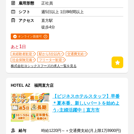
雇用形態
正社員
シフト
週5日以上 1日8時間以上
アクセス
直方駅
徒歩4分
オンライン面接可
1
あと
日
未経験者歓迎
駅から5分以内
交通費支給
社会保険完備
フリーター歓迎
株式会社ヨシックスフーズの求人一覧を見る
HOTEL AZ 福岡直方店
【ビジネスホテルスタッフ】早番
＊夏本番、新しいパートを始めよ
う♪主婦活躍中｜直方市
給与
時給1220円～＋交通費支給(月上限1万8900円)