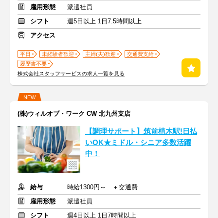
雇用形態
派遣社員
シフト
週5日以上 1日7.5時間以上
アクセス
平日
未経験者歓迎
主婦(夫)歓迎
交通費支給
履歴書不要
株式会社スタッフサービスの求人一覧を見る
NEW
(株)ウィルオブ・ワーク CW 北九州支店
【調理サポート】筑前植木駅!日払
いOK★ミドル・シニア多数活躍
中！
給与
時給1300円～ ＋交通費
雇用形態
派遣社員
シフト
週4日以上 1日7時間以上