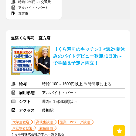
時給1250円～+交通費支給
支給あり！知識不要★
アルバイト・パート
直方市
無添くら寿司 直方店
【くら寿司のキッチン】<週2>夏休
みのバイトデビュー歓迎♪1日3h～
で学業＆予定と両立！
給与
時給1100～1500円以上 ※時間帯による
雇用形態
アルバイト・パート
シフト
週2日 1日3時間以上
アクセス
藤棚駅
大学生歓迎
高校生歓迎
副業・Ｗワーク歓迎
未経験者歓迎
髪色自由
くら寿司株式会社の求人一覧を見る