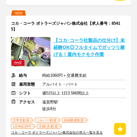
NEW
コカ・コーラ ボトラーズジャパン株式会社【求人番号：8541
5】
【コカ･コーラ社製品の仕分け】未
経験OK◎フルタイムでガッツリ稼
げる！屋内モクモク作業
給与
時給1060円＋交通費支給
雇用形態
アルバイト・パート
シフト
週5日以上 1日3.5時間以上
アクセス
遠賀野駅
徒歩8分
大学生歓迎
シルバー歓迎
未経験者歓迎
1日4h以内可
主婦(夫)歓迎
コカ・コーラ ボトラーズジャパン株式会社の求人一覧を見る