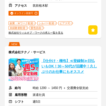
アクセス
筑前植木駅
オンライン面接可
副業・Ｗワーク歓迎
シルバー歓迎
ピアス可
未経験者歓迎
髪色自由
株式会社ウィルオブ・ワークの求人一覧を見る
NEW
株式会社テクノ・サービス
【仕分け・梱包】≪登録制≫日払
いもOK！30～50代が活躍中！久し
ぶりのお仕事にもオススメ
給与
時給 1200 ～ 1450 円 ＋ 交通費全額支給
雇用形態
派遣社員
シフト
週5日