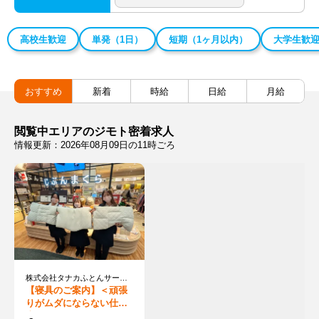
高校生歓迎
単発（1日）
短期（1ヶ月以内）
大学生歓
おすすめ
新着
時給
日給
月給
閲覧中エリアのジモト密着求人
情報更新：2026年08月09日の11時ごろ
株式会社タナカふとんサービス
【寝具のご案内】＜頑張
りがムダにならない仕
事、あります＞インセン