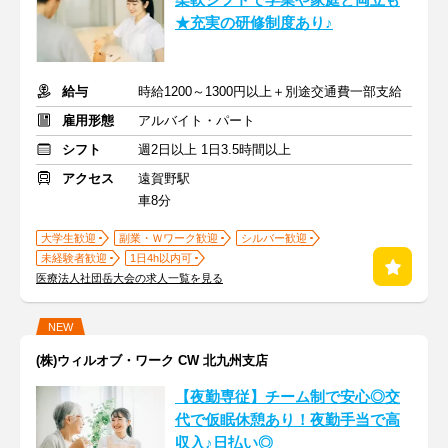
柔軟シフトで学業や家庭と両立も
★充実の研修制度あり♪
給与
時給1200～1300円以上＋別途交通費一部支給
雇用形態
アルバイト・パート
シフト
週2日以上 1日3.5時間以上
アクセス
遠賀野駅
車8分
大学生歓迎
副業・Ｗワーク歓迎
シルバー歓迎
未経験者歓迎
1日4h以内可
医療法人社団岳大会の求人一覧を見る
NEW
(株)ウィルオブ・ワーク CW 北九州支店
【夜勤専従】チーム制で安心◎交
代で仮眠休憩あり！夜勤手当で高
収入♪日払い◎