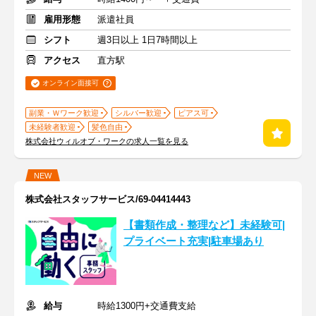
雇用形態
派遣社員
シフト
週3日以上 1日7時間以上
アクセス
直方駅
オンライン面接可
副業・Ｗワーク歓迎
シルバー歓迎
ピアス可
未経験者歓迎
髪色自由
株式会社ウィルオブ・ワークの求人一覧を見る
NEW
株式会社スタッフサービス/69-04414443
【書類作成・整理など】未経験可|
プライベート充実|駐車場あり
給与
時給1300円+交通費支給