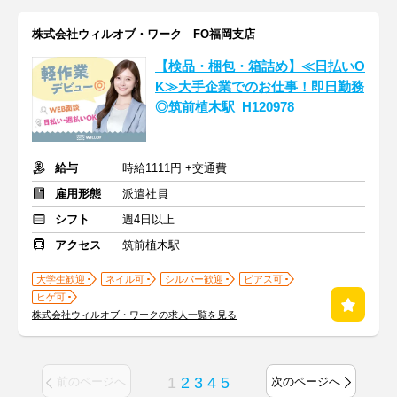
株式会社ウィルオブ・ワーク FO福岡支店
【検品・梱包・箱詰め】≪日払いO
K≫大手企業でのお仕事！即日勤務
◎筑前植木駅_H120978
給与
時給1111円 +交通費
雇用形態
派遣社員
シフト
週4日以上
アクセス
筑前植木駅
大学生歓迎
ネイル可
シルバー歓迎
ピアス可
ヒゲ可
株式会社ウィルオブ・ワークの求人一覧を見る
1
2
3
4
5
前のページへ
次のページへ