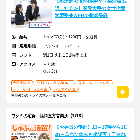
【塾講師≪個別指導/小学生対象/国
語・社会≫】業界大手の次世代型
学習塾◆WEBで教師登録
給与
1コマ(60分)：1200円＋交通費
雇用形態
アルバイト・パート
シフト
週1日以上 1日1時間以上
アクセス
直方駅
徒歩2分
大学生歓迎
短期（1ヶ月以内OK）
副業・Ｗワーク歓迎
シフト自由・自己申告
未経験者歓迎
家庭教師のトライの求人一覧を見る
ワタミの宅食 福岡直方営業所【1718】
【お弁当の宅配】13～17時から1日
2h～◎急な休みも相談可！子連れ