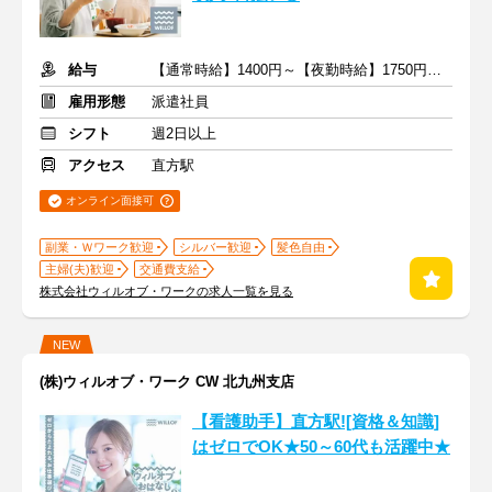
給与
【通常時給】1400円～【夜勤時給】1750円～ ＋交通費
雇用形態
派遣社員
シフト
週2日以上
アクセス
直方駅
オンライン面接可
副業・Ｗワーク歓迎
シルバー歓迎
髪色自由
主婦(夫)歓迎
交通費支給
株式会社ウィルオブ・ワークの求人一覧を見る
NEW
(株)ウィルオブ・ワーク CW 北九州支店
【看護助手】直方駅![資格＆知識]
はゼロでOK★50～60代も活躍中★