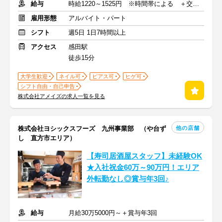
給与
時給1220～1525円 ※時間帯による ＋交通費(月上限1万8900円)
雇用形態
アルバイト・パート
シフト
週5日 1日7時間以上
アクセス
感田駅
徒歩15分
大学生歓迎
ネイル可
ピアス可
ヒゲ可
シフト自由・自己申告
株式会社アメイズの求人一覧を見る
他の店舗
株式会社ヨシックスフーズ 九州事業部 （や台ず
し 直方市エリア）
【寿司居酒屋スタッフ】未経験OK
★入社祝金60万～90万円！エリア
外転勤なし◎賞与年3回♪
給与
月給30万5000円～＋賞与年3回