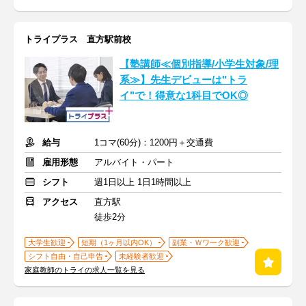
トライプラス 直方駅前校
【塾講師≪個別指導/小学生対象/理
系≫】先生デビューは"トラ
イ"で！得意な1科目でOK◎
給与
1コマ(60分)：1200円＋交通費
雇用形態
アルバイト・パート
シフト
週1日以上 1日1時間以上
アクセス
直方駅
徒歩2分
大学生歓迎
短期（1ヶ月以内OK）
副業・Ｗワーク歓迎
シフト自由・自己申告
未経験者歓迎
家庭教師のトライの求人一覧を見る