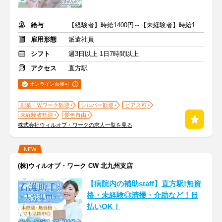
給与
【経験者】時給1400円～【未経験者】時給1350円～ ＋交通費
雇用形態
派遣社員
シフト
週3日以上 1日7時間以上
アクセス
直方駅
オンライン面接可
副業・Ｗワーク歓迎
シルバー歓迎
ピアス可
未経験者歓迎
髪色自由
株式会社ウィルオブ・ワークの求人一覧を見る
NEW
(株)ウィルオブ・ワーク CW 北九州支店
【病院内の補助staff】直方駅!無資
格・未経験◎清掃・介助など！日
払いOK！