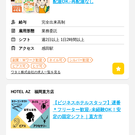
配達OK♪再配達なし
給与
完全出来高制
雇用形態
業務委託
シフト
週2日以上 1日2時間以上
アクセス
感田駅
副業・Ｗワーク歓迎
ネイル可
シルバー歓迎
ピアス可
ヒゲ可
ワタミ株式会社の求人一覧を見る
HOTEL AZ 福岡直方店
【ビジネスホテルスタッフ】遅番
＊フリーター歓迎♪未経験OK！安
定の固定シフト｜直方市