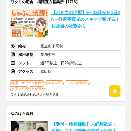
ワタミの宅食 福岡直方営業所【1718】
【お弁当の宅配】9～13時から1日2
h～◎家事育児のスキマで稼げる！
お弁当の社割あり
給与
完全出来高制
雇用形態
業務委託
シフト
週2日以上 1日2時間以上
アクセス
感田駅
副業・Ｗワーク歓迎
ネイル可
シルバー歓迎
ピアス可
ヒゲ可
ワタミ株式会社の求人一覧を見る
ゆのはら眼科
【受付・検査補助】未経験歓迎！