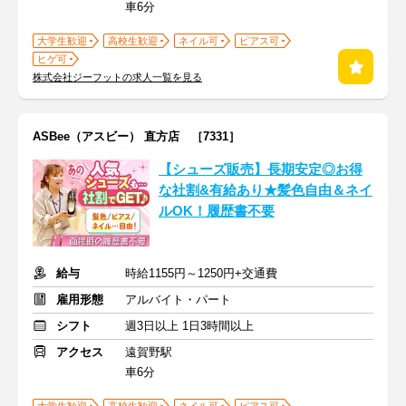
車6分
大学生歓迎
高校生歓迎
ネイル可
ピアス可
ヒゲ可
株式会社ジーフットの求人一覧を見る
ASBee（アスビー） 直方店 ［7331］
【シューズ販売】長期安定◎お得
な社割&有給あり★髪色自由＆ネイ
ルOK！履歴書不要
給与
時給1155円～1250円+交通費
雇用形態
アルバイト・パート
シフト
週3日以上 1日3時間以上
アクセス
遠賀野駅
車6分