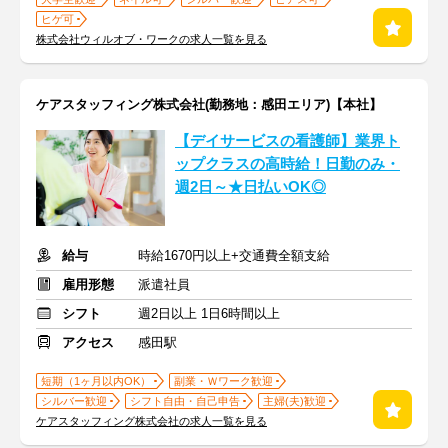
ヒゲ可
株式会社ウィルオブ・ワークの求人一覧を見る
ケアスタッフィング株式会社(勤務地：感田エリア)【本社】
【デイサービスの看護師】業界ト
ップクラスの高時給！日勤のみ・
週2日～★日払いOK◎
給与
時給1670円以上+交通費全額支給
雇用形態
派遣社員
シフト
週2日以上 1日6時間以上
アクセス
感田駅
短期（1ヶ月以内OK）
副業・Ｗワーク歓迎
シルバー歓迎
シフト自由・自己申告
主婦(夫)歓迎
ケアスタッフィング株式会社の求人一覧を見る