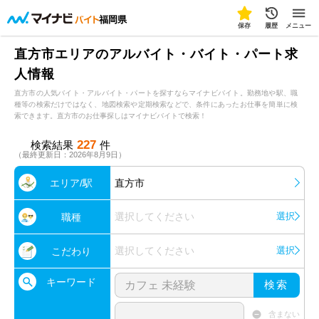
福岡県
保存
履歴
メニュー
直方市エリアのアルバイト・バイト・パート求
人情報
直方市の人気バイト・アルバイト・パートを探すならマイナビバイト。勤務地や駅、職
種等の検索だけではなく、地図検索や定期検索などで、条件にあったお仕事を簡単に検
索できます。直方市のお仕事探しはマイナビバイトで検索！
227
検索結果
件
（最終更新日：2026年8月9日）
エリア/駅
直方市
選択してください
選択
職種
選択してください
選択
こだわり
キーワード
検索
含まない