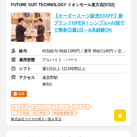
FUTURE SUIT TECHNOLOGY イオンモール直方店[5722]
【オーダースーツ販売STAFF】新
ブランドOPEN！シンプル×AI採寸
で簡単◎週1日～&未経験OK
給与
特別給与:時給1340円／通常:時給1140円＋交通費支給
雇用形態
アルバイト・パート
シフト
週1日以上 1日1時間以上
アクセス
遠賀野駅
車8分
急募
ネイル可
オープニングスタッフ
ピアス可
シフト自由・自己申告
未経験者歓迎
株式会社コナカの求人一覧を見る