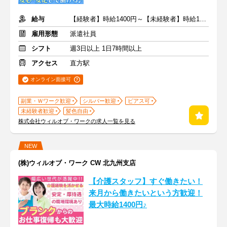
給与
【経験者】時給1400円～【未経験者】時給1350円～ ＋交通費
雇用形態
派遣社員
シフト
週3日以上 1日7時間以上
アクセス
直方駅
オンライン面接可
副業・Ｗワーク歓迎
シルバー歓迎
ピアス可
未経験者歓迎
髪色自由
株式会社ウィルオブ・ワークの求人一覧を見る
NEW
(株)ウィルオブ・ワーク CW 北九州支店
【介護スタッフ】すぐ働きたい！
来月から働きたいという方歓迎！
最大時給1400円♪