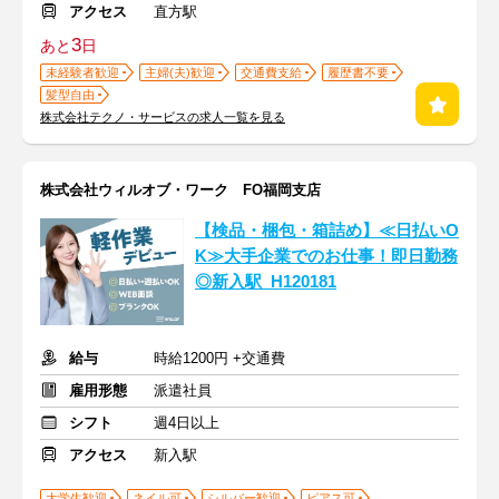
アクセス
直方駅
3
あと
日
未経験者歓迎
主婦(夫)歓迎
交通費支給
履歴書不要
髪型自由
株式会社テクノ・サービスの求人一覧を見る
株式会社ウィルオブ・ワーク FO福岡支店
【検品・梱包・箱詰め】≪日払いO
K≫大手企業でのお仕事！即日勤務
◎新入駅_H120181
給与
時給1200円 +交通費
雇用形態
派遣社員
シフト
週4日以上
アクセス
新入駅
大学生歓迎
ネイル可
シルバー歓迎
ピアス可