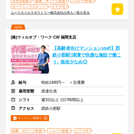
大学生歓迎
副業・Ｗワーク歓迎
シルバー歓迎
オープニングスタッフ
ピアス可
ユースタイルラボラトリー株式会社の求人一覧を見る
NEW
(株)ウィルオブ・ワーク CW 福岡支店
【高齢者向けマンションstaff】西
鉄小郡駅!清潔で快適な施設で働こ
う♪ 負担少なめ◎
給与
時給1400円～ ＋交通費
雇用形態
派遣社員
シフト
週3日以上 1日7時間以上
アクセス
西鉄小郡駅
オンライン面接可
副業・Ｗワーク歓迎
シルバー歓迎
ピアス可