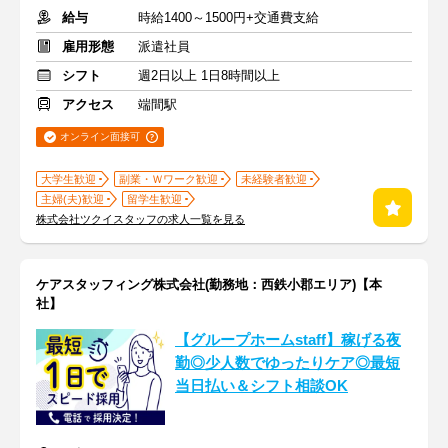
給与
時給1400～1500円+交通費支給
雇用形態
派遣社員
シフト
週2日以上 1日8時間以上
アクセス
端間駅
オンライン面接可
大学生歓迎
副業・Ｗワーク歓迎
未経験者歓迎
主婦(夫)歓迎
留学生歓迎
株式会社ツクイスタッフの求人一覧を見る
ケアスタッフィング株式会社(勤務地：西鉄小郡エリア)【本
社】
【グループホームstaff】稼げる夜
勤◎少人数でゆったりケア◎最短
当日払い＆シフト相談OK