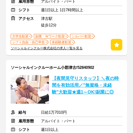
雇用形態
アルバイト・パート
シフト
週1日以上 1日7時間以上
アクセス
津古駅
徒歩12分
大学生歓迎
副業・Ｗワーク歓迎
シルバー歓迎
シフト自由・自己申告
未経験者歓迎
ソーシャルインクルー株式会社の求人一覧を見る
ソーシャルインクルーホーム小郡津古/52840902
【夜間見守りスタッフ】＼夜の時
間を有効活用／"無資格・未経
験"大歓迎★週1～OK!副業に◎
給与
日給1万7010円
雇用形態
アルバイト・パート
シフト
週1日以上