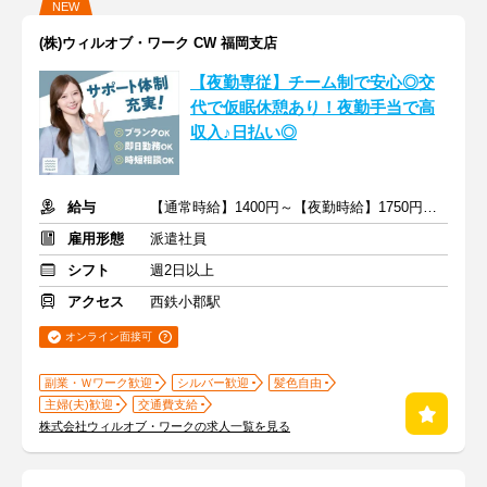
NEW
(株)ウィルオブ・ワーク CW 福岡支店
【夜勤専従】チーム制で安心◎交
代で仮眠休憩あり！夜勤手当で高
収入♪日払い◎
給与
【通常時給】1400円～【夜勤時給】1750円～ ＋交通費
雇用形態
派遣社員
シフト
週2日以上
アクセス
西鉄小郡駅
オンライン面接可
副業・Ｗワーク歓迎
シルバー歓迎
髪色自由
主婦(夫)歓迎
交通費支給
株式会社ウィルオブ・ワークの求人一覧を見る