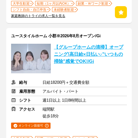
大学生歓迎
短期（1ヶ月以内OK）
副業・Ｗワーク歓迎
シフト自由・自己申告
未経験者歓迎
家庭教師のトライの求人一覧を見る
ユースタイルホーム 小郡※2026年8月オープン/Gi
【グループホームの清掃】オープ
ニング!高日給×日払い♪"いつもの
掃除"感覚でOK!/Gi
給与
日給18200円＋交通費全額
雇用形態
アルバイト・パート
シフト
週1日以上 1日8時間以上
アクセス
端間駅
徒歩18分
オンライン面接可