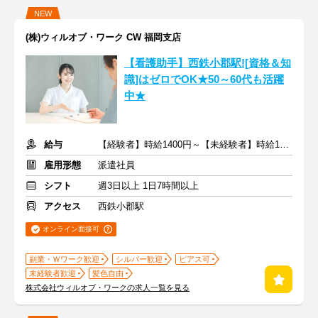
NEW
(株)ウィルオブ・ワーク CW 福岡支店
【看護助手】西鉄小郡駅![資格＆知
識]はゼロでOK★50～60代も活躍
中★
給与
【経験者】時給1400円～【未経験者】時給1350円～ ＋交通費
雇用形態
派遣社員
シフト
週3日以上 1日7時間以上
アクセス
西鉄小郡駅
オンライン面接可
副業・Ｗワーク歓迎
シルバー歓迎
ピアス可
未経験者歓迎
髪色自由
株式会社ウィルオブ・ワークの求人一覧を見る