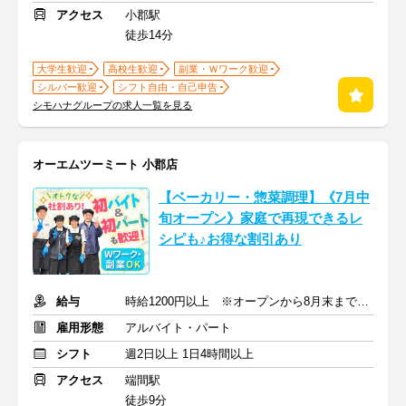
アクセス
小郡駅
徒歩14分
大学生歓迎
高校生歓迎
副業・Ｗワーク歓迎
シルバー歓迎
シフト自由・自己申告
シモハナグループの求人一覧を見る
オーエムツーミート 小郡店
【ベーカリー・惣菜調理】《7月中
旬オープン》家庭で再現できるレ
シピも♪お得な割引あり
給与
時給1200円以上 ※オープンから8月末まで特別時給：1300円
雇用形態
アルバイト・パート
シフト
週2日以上 1日4時間以上
アクセス
端間駅
徒歩9分