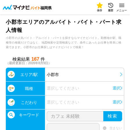
福岡県
保存
履歴
メニュー
小郡市エリアのアルバイト・バイト・パート求
人情報
小郡市の人気バイト・アルバイト・パートを探すならマイナビバイト。勤務地や駅、職
種等の検索だけではなく、地図検索や定期検索などで、条件にあったお仕事を簡単に検
索できます。小郡市のお仕事探しはマイナビバイトで検索！
167
検索結果
件
（最終更新日：2026年8月9日）
エリア/駅
小郡市
選択してください
選択
職種
選択してください
選択
こだわり
キーワード
検索
含まない