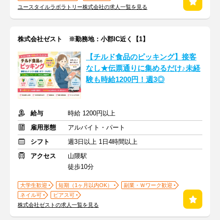
ユースタイルラボラトリー株式会社の求人一覧を見る
株式会社ゼスト ※勤務地：小郡IC近く【1】
【チルド食品のピッキング】接客
なし★伝票通りに集めるだけ♪未経
験も時給1200円！週3◎
給与
時給 1200円以上
雇用形態
アルバイト・パート
シフト
週3日以上 1日4時間以上
アクセス
山隈駅
徒歩10分
大学生歓迎
短期（1ヶ月以内OK）
副業・Ｗワーク歓迎
ネイル可
ピアス可
株式会社ゼストの求人一覧を見る