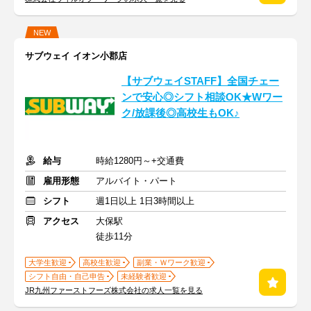
NEW
サブウェイ イオン小郡店
【サブウェイSTAFF】全国チェー
ンで安心◎シフト相談OK★Wワー
ク/放課後◎高校生もOK♪
給与
時給1280円～+交通費
雇用形態
アルバイト・パート
シフト
週1日以上 1日3時間以上
アクセス
大保駅
徒歩11分
大学生歓迎
高校生歓迎
副業・Ｗワーク歓迎
シフト自由・自己申告
未経験者歓迎
JR九州ファーストフーズ株式会社の求人一覧を見る