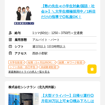
【塾の先生≪小学生対象/国語・社
会≫】＼大学生積極採用中／1科目
だけの指導で◎私服OK！
給与
1コマ(60分)：1250～3750円＋交通費
雇用形態
アルバイト・パート
シフト
週1日以上 1日1時間以上
アクセス
西鉄小郡駅
大学生歓迎
短期（1ヶ月以内OK）
副業・Ｗワーク歓迎
シフト自由・自己申告
未経験者歓迎
家庭教師のトライの求人一覧を見る
株式会社シンクラン（北九州外販）
【大型ドライバー】日帰り運行◎
月収30万以上可★◎積み下ろしは