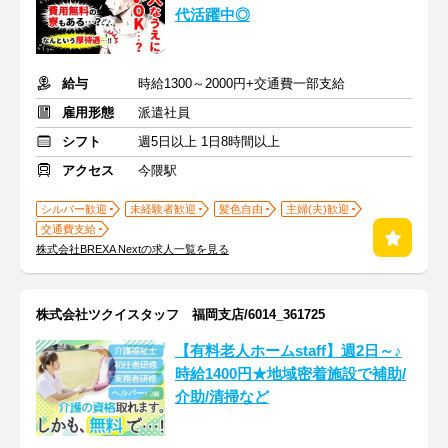
代活躍中◎
給与
時給1300～2000円+交通費一部支給
雇用形態
派遣社員
シフト
週5日以上 1日8時間以上
アクセス
今隈駅
シルバー歓迎
未経験者歓迎
髪色自由
主婦(夫)歓迎
交通費支給
株式会社BREXA Nextの求人一覧を見る
株式会社ツクイスタッフ 福岡支店/6014_361725
【有料老人ホームstaff】週2日～♪
時給1400円★地域密着施設で補助/
介助/清掃など