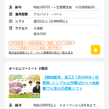
給与
時給1057円～＋交通費支給 ※日祝時給20円アップ
雇用形態
アルバイト・パート
シフト
週2日以上 1日4時間以上
アクセス
大保駅
徒歩15分
大学生歓迎
高校生歓迎
副業・Ｗワーク歓迎
シルバー歓迎
シフト自由・自己申告
株式会社西鉄ストア フード事業部の求人一覧を見る
オーエムツーミート 小郡店
【精肉販売・加工】7月OPEN！社
割有♪シンプルな作業ばかり⇒未経
験でも安心◎柔軟シフト
給与
時給1200円以上 ※オープンから8月末まで特別時給：1300円