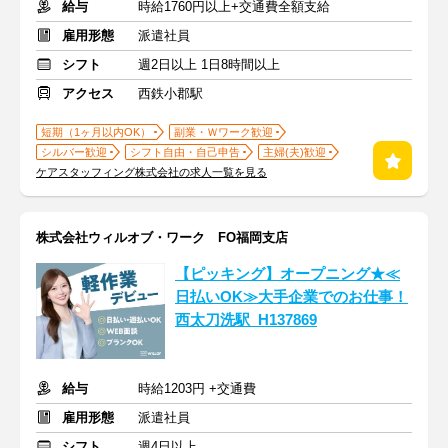
給与
時給1760円以上+交通費全額支給
雇用形態
派遣社員
シフト
週2日以上 1日8時間以上
アクセス
西鉄小郡駅
短期（1ヶ月以内OK）
副業・Ｗワーク歓迎
シルバー歓迎
シフト自由・自己申告
主婦(夫)歓迎
ケアスタッフィング株式会社の求人一覧を見る
株式会社ウィルオブ・ワーク FO福岡支店
【ピッキング】オープニング★≪
日払いOK≫大手企業でのお仕事！
西太刀洗駅_H137869
給与
時給1203円 +交通費
雇用形態
派遣社員
シフト
週4日以上