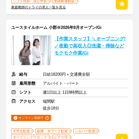
シフト自由・自己申告
未経験者歓迎
家庭教師のトライの求人一覧を見る
ユースタイルホーム 小郡※2026年8月オープン/Gi
【作業スタッフ】＼オープニング!
／夜勤で高収入◎洗濯・掃除など
モクモク作業/Gi
給与
日給18200円＋交通費全額
雇用形態
アルバイト・パート
シフト
週1日以上 1日8時間以上
アクセス
端間駅
徒歩18分
オンライン面接可
大学生歓迎
副業・Ｗワーク歓迎
シルバー歓迎
オープニングスタッフ
ピアス可