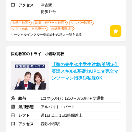
アクセス
津古駅
徒歩12分
大学生歓迎
副業・Ｗワーク歓迎
シルバー歓迎
シフト自由・自己申告
未経験者歓迎
ソーシャルインクルー株式会社の求人一覧を見る
個別教室のトライ 小郡駅前校
【塾の先生≪小学生対象/英語≫】
英語スキル&基礎力UPに★完全マ
ンツーマン指導◎私服OK
給与
1コマ(60分)：1250～3750円＋交通費
雇用形態
アルバイト・パート
シフト
週1日以上 1日1時間以上
アクセス
西鉄小郡駅