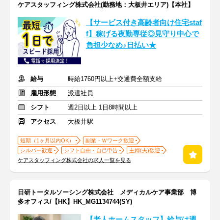
ケアスタッフィング株式会社(勤務地：大板井エリア)【本社】
【サービス付き高齢者向け住宅staf
f】稼げる夜勤専従◎見守り中心で
負担少なめ♪日払い★
給与
時給1760円以上+交通費全額支給
雇用形態
派遣社員
シフト
週2日以上 1日8時間以上
アクセス
大板井駅
短期（1ヶ月以内OK）
副業・Ｗワーク歓迎
シルバー歓迎
シフト自由・自己申告
主婦(夫)歓迎
ケアスタッフィング株式会社の求人一覧を見る
日研トータルソーシング株式会社 メディカルケア事業部 博
多オフィス/【HK】HK_MG1134744(SY)
【老人ホームスタッフ】給与は週