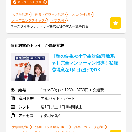
オンライン面接可
大学生歓迎
副業・Ｗワーク歓迎
シルバー歓迎
オープニングスタッフ
ピアス可
ユースタイルラボラトリー株式会社の求人一覧を見る
個別教室のトライ 小郡駅前校
【塾の先生≪小学生対象/理数系
≫】完全マンツーマン指導！私服
◎得意な1科目だけでOK
給与
1コマ(60分)：1250～3750円＋交通費
雇用形態
アルバイト・パート
シフト
週1日以上 1日1時間以上
アクセス
西鉄小郡駅
大学生歓迎
短期（1ヶ月以内OK）
副業・Ｗワーク歓迎