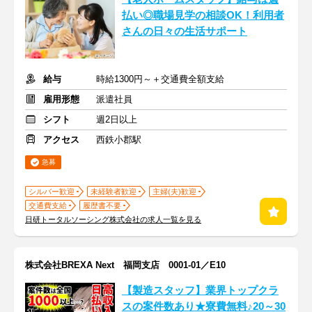
払い◎職場見学の相談OK！利用者
さんの日々の生活サポート
給与
時給1300円～＋交通費全額支給
雇用形態
派遣社員
シフト
週2日以上
アクセス
西鉄小郡駅
急募
シルバー歓迎
未経験者歓迎
主婦(夫)歓迎
交通費支給
履歴書不要
日研トータルソーシング株式会社の求人一覧を見る
株式会社BREXA Next 福岡支店 0001-01／E10
【製造スタッフ】業界トップクラ
スの案件数あり★寮費無料♪20～30