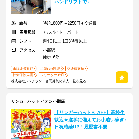
ハンドリフトで♪
給与
時給1800円～2250円＋交通費
雇用形態
アルバイト・パート
シフト
週4日以上 1日8時間以上
アクセス
小郡駅
徒歩16分
未経験者歓迎
主婦(夫)歓迎
交通費支給
社会保険完備
フリーター歓迎
株式会社シンクラン 合同募集の求人一覧を見る
リンガーハット イオン小郡店
【リンガーハットSTAFF】高校生
歓迎★進学に備えてお小遣い稼ぎ♪
日祝時給UP！履歴書不要