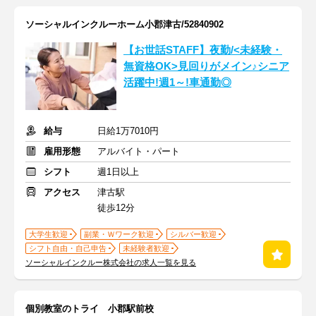
ソーシャルインクルーホーム小郡津古/52840902
【お世話STAFF】夜勤/<未経験・
無資格OK>見回りがメイン♪シニア
活躍中!週1～!車通勤◎
給与
日給1万7010円
雇用形態
アルバイト・パート
シフト
週1日以上
アクセス
津古駅
徒歩12分
大学生歓迎
副業・Ｗワーク歓迎
シルバー歓迎
シフト自由・自己申告
未経験者歓迎
ソーシャルインクルー株式会社の求人一覧を見る
個別教室のトライ 小郡駅前校