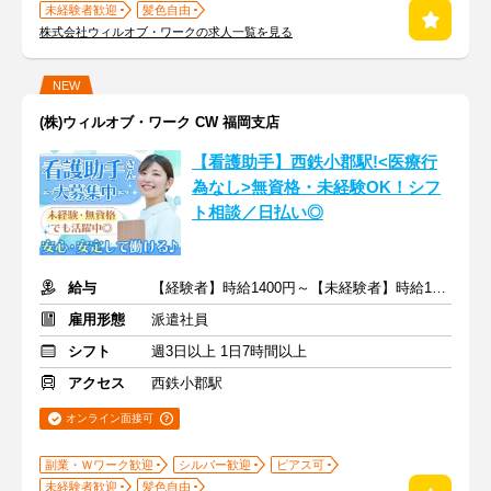
未経験者歓迎
髪色自由
株式会社ウィルオブ・ワークの求人一覧を見る
NEW
(株)ウィルオブ・ワーク CW 福岡支店
【看護助手】西鉄小郡駅!<医療行
為なし>無資格・未経験OK！シフ
ト相談／日払い◎
給与
【経験者】時給1400円～【未経験者】時給1350円～ ＋交通費
雇用形態
派遣社員
シフト
週3日以上 1日7時間以上
アクセス
西鉄小郡駅
オンライン面接可
副業・Ｗワーク歓迎
シルバー歓迎
ピアス可
未経験者歓迎
髪色自由