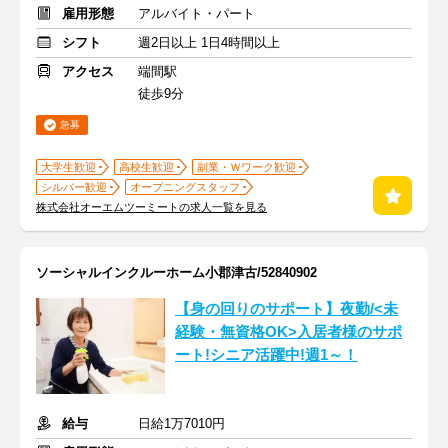
雇用形態
アルバイト・パート
シフト
週2日以上 1日4時間以上
アクセス
端間駅
徒歩9分
急募
大学生歓迎
高校生歓迎
副業・Ｗワーク歓迎
シルバー歓迎
オープニングスタッフ
株式会社オーエムツーミートの求人一覧を見る
ソーシャルインクルーホーム小郡津古/52840902
【身の回りのサポート】夜勤/<未
経験・無資格OK>入居者様のサポ
ート!シニア活躍中!週1～！
給与
日給1万7010円