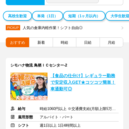
高校生歓迎
単発（1日）
短期（1ヶ月以内）
大学生歓
人気の倉庫内軽作業！シフト自由◎
PICKUP
おすすめ
新着
時給
日給
月給
シモハナ物流 鳥栖ＩＣセンター-2
【食品の仕分け】レギュラー勤務
で安定収入GET★コツコツ簡単！
車通勤可◎
給与
時給1060円以上 ※交通費支給(月額上限5万円まで)
雇用形態
アルバイト・パート
シフト
週1日以上 1日4時間以上