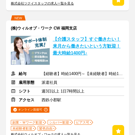
株式会社ツクイスタッフの求人一覧を見る
NEW
(株)ウィルオブ・ワーク CW 福岡支店
【介護スタッフ】すぐ働きたい！
来月から働きたいという方歓迎！
最大時給1400円♪
給与
【経験者】時給1400円～【未経験者】時給1350円～ ＋交通費
雇用形態
派遣社員
シフト
週3日以上 1日7時間以上
アクセス
西鉄小郡駅
オンライン面接可
副業・Ｗワーク歓迎
シルバー歓迎
ピアス可
未経験者歓迎
髪色自由
株式会社ウィルオブ・ワークの求人一覧を見る