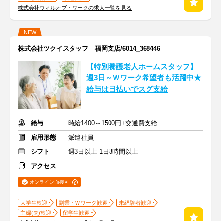
株式会社ウィルオブ・ワークの求人一覧を見る
NEW
株式会社ツクイスタッフ 福岡支店/6014_368446
【特別養護老人ホームスタッフ】
週3日～Ｗワーク希望者も活躍中★
給与は日払いでスグ支給
給与
時給1400～1500円+交通費支給
雇用形態
派遣社員
シフト
週3日以上 1日8時間以上
アクセス
オンライン面接可
大学生歓迎
副業・Ｗワーク歓迎
未経験者歓迎
主婦(夫)歓迎
留学生歓迎