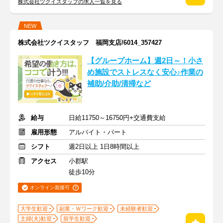
株式会社ツクイスタッフの求人一覧を見る
NEW
株式会社ツクイスタッフ 福岡支店/6014_357427
【グループホーム】週2日～！小さ
め施設でストレスなく安心♪作業の
補助/介助/清掃など
給与
日給11750～16750円+交通費支給
雇用形態
アルバイト・パート
シフト
週2日以上 1日8時間以上
アクセス
小郡駅
徒歩10分
オンライン面接可
大学生歓迎
副業・Ｗワーク歓迎
未経験者歓迎
主婦(夫)歓迎
留学生歓迎