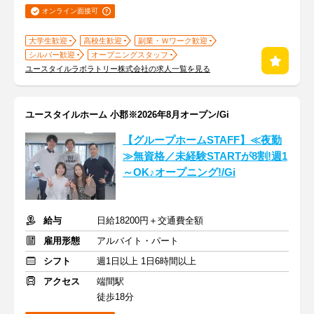
オンライン面接可
大学生歓迎
高校生歓迎
副業・Ｗワーク歓迎
シルバー歓迎
オープニングスタッフ
ユースタイルラボラトリー株式会社の求人一覧を見る
ユースタイルホーム 小郡※2026年8月オープン/Gi
【グループホームSTAFF】≪夜勤
≫無資格／未経験STARTが8割!週1
～OK♪オープニング!/Gi
給与
日給18200円＋交通費全額
雇用形態
アルバイト・パート
シフト
週1日以上 1日6時間以上
アクセス
端間駅
徒歩18分