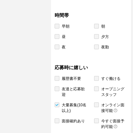
時間帯
早朝
朝
昼
夕方
夜
夜勤
応募時に嬉しい
履歴書不要
すぐ働ける
友達と応募歓
オープニング
迎
スタッフ
大量募集(10名
オンライン面
以上)
接可能
面接確約あり
今すぐ面接予
約可能