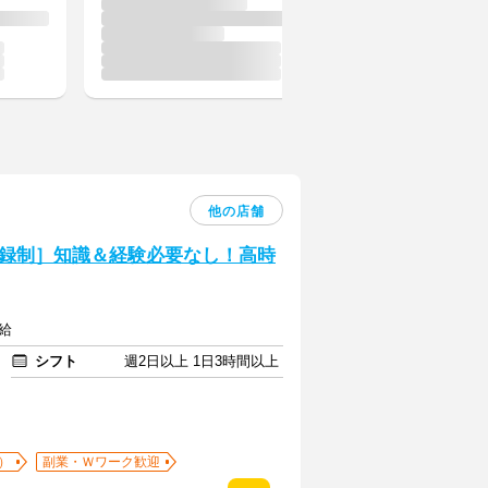
他の店舗
録制］知識＆経験必要なし！高時
給
シフト
週2日以上 1日3時間以上
）
副業・Ｗワーク歓迎