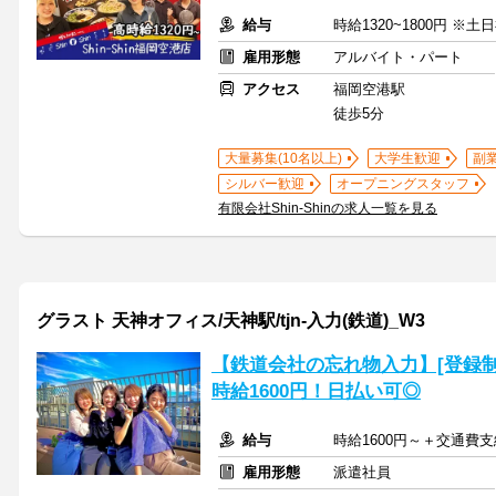
給与
時給1320~1800円 ※土
雇用形態
アルバイト・パート
アクセス
福岡空港駅
徒歩5分
大量募集(10名以上)
大学生歓迎
副
シルバー歓迎
オープニングスタッフ
有限会社Shin-Shinの求人一覧を見る
グラスト 天神オフィス/天神駅/tjn-入力(鉄道)_W3
【鉄道会社の忘れ物入力】[登録制
時給1600円！日払い可◎
給与
時給1600円～＋交通費支
雇用形態
派遣社員