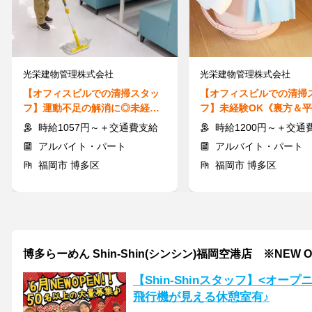
光栄建物管理株式会社
光栄建物管理株式会社
【オフィスビルでの清掃スタッ
【オフィスビルでの清掃
フ】運動不足の解消に◎未経験
フ】未経験OK《裏方＆
OK＊午前のみ！60代も多数活躍
定》午後のみ・残業なし
時給1057円～＋交通費支給
時給1200円～＋交通
アルバイト・パート
アルバイト・パート
福岡市 博多区
福岡市 博多区
博多らーめん Shin-Shin(シンシン)福岡空港店 ※NEW O
【Shin-Shinスタッフ】<オープニ
飛行機が見える休憩室有♪