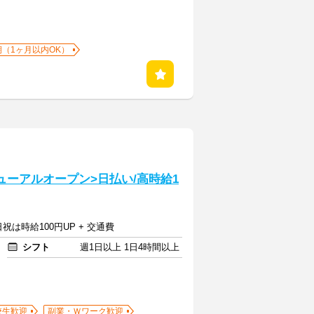
期（1ヶ月以内OK）
】
リニューアルオープン>日払い/高時給1
日祝は時給100円UP + 交通費
シフト
週1日以上 1日4時間以上
校生歓迎
副業・Ｗワーク歓迎