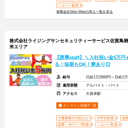
シルバー歓迎
有限会社Shin-Shinの求人一覧を見る
株式会社ライジングサンセキュリティーサービス佐賀鳥栖B
米エリア
【誘導staff】＼入社祝い金5
る！短期もOK！寮あり◎
給与
日給1万2000円～日給1万
雇用形態
アルバイト・パート
アクセス
久留米駅
オンライン面接可
大量募集(10名以上)
大学生歓迎
短
副業・Ｗワーク歓迎
シルバー歓迎