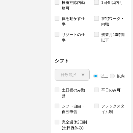
扶養控除内勤
1日4h以内可
務可
体を動かす仕
在宅ワーク・
事
内職
リゾートの仕
残業月10時間
事
以下
シフト
以上
以内
土日祝のみ勤
平日のみ可
務
シフト自由・
フレックスタ
自己申告
イム制
完全週休2日制
(土日祝休み)