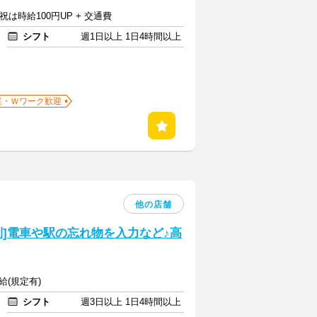
日祝は時給100円UP + 交通費
シフト
週1日以上 1日4時間以上
業・Ｗワーク歓迎
他の店舗
]電車や駅の忘れ物を入力など♪高
給(規定有)
シフト
週3日以上 1日4時間以上