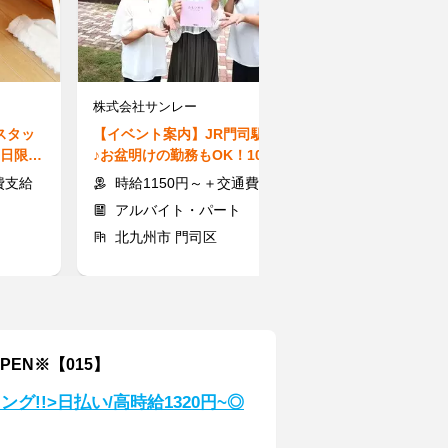
株式会社サンレー
株式会社西日本
スタッ
【イベント案内】JR門司駅近く
【客室清掃（責
平日限
♪お盆明けの勤務もOK！10時～1
500円♪駅チカ
◎
5時の短時間＆扶養内も◎
社員登用あり◎
費支給
時給1150円～＋交通費
時給1500
アルバイト・パート
アルバイト
北九州市 門司区
福岡市 博多
PEN※【015】
ング!!>日払い/高時給1320円~◎