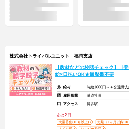
株式会社トライバルユニット 福岡支店
【教材などの校閲チェック】［登
給×日払いOK★履歴書不要
給与
時給1600円～＋交通費支
雇用形態
派遣社員
アクセス
博多駅
2
あと
日
大量募集(10名以上)
短期（1ヶ月以内OK
ネイル可
シルバー歓迎