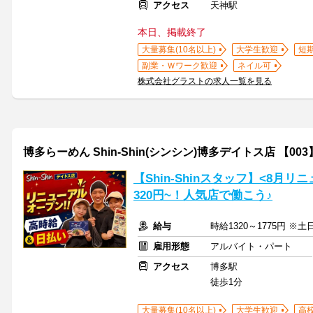
アクセス
天神駅
本日、掲載終了
大量募集(10名以上)
大学生歓迎
短
副業・Ｗワーク歓迎
ネイル可
株式会社グラストの求人一覧を見る
博多らーめん Shin-Shin(シンシン)博多デイトス店 【003
【Shin-Shinスタッフ】<8月
320円~！人気店で働こう♪
給与
時給1320～1775円 ※土
雇用形態
アルバイト・パート
アクセス
博多駅
徒歩1分
大量募集(10名以上)
大学生歓迎
高