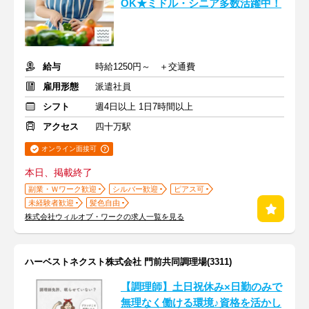
OK★ミドル・シニア多数活躍中！
給与
時給1250円～ ＋交通費
雇用形態
派遣社員
シフト
週4日以上 1日7時間以上
アクセス
四十万駅
オンライン面接可
本日、掲載終了
副業・Ｗワーク歓迎
シルバー歓迎
ピアス可
未経験者歓迎
髪色自由
株式会社ウィルオブ・ワークの求人一覧を見る
ハーベストネクスト株式会社 門前共同調理場(3311)
【調理師】土日祝休み×日勤のみで
無理なく働ける環境♪資格を活かし