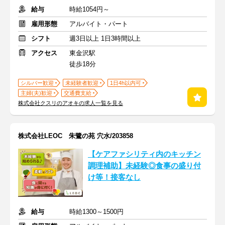
給与
時給1054円～
雇用形態
アルバイト・パート
シフト
週3日以上 1日3時間以上
アクセス
東金沢駅
徒歩18分
シルバー歓迎
未経験者歓迎
1日4h以内可
主婦(夫)歓迎
交通費支給
株式会社クスリのアオキの求人一覧を見る
株式会社LEOC 朱鷺の苑 穴水/203858
【ケアファシリティ内のキッチン
調理補助】未経験◎食事の盛り付
け等！接客なし
給与
時給1300～1500円