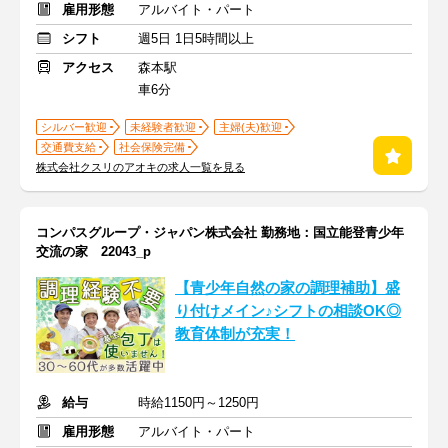
雇用形態
アルバイト・パート
シフト
週5日 1日5時間以上
アクセス
森本駅
車6分
シルバー歓迎
未経験者歓迎
主婦(夫)歓迎
交通費支給
社会保険完備
株式会社クスリのアオキの求人一覧を見る
コンパスグループ・ジャパン株式会社 勤務地：国立能登青少年
交流の家 22043_p
【青少年自然の家の調理補助】盛
り付けメイン♪シフトの相談OK◎
教育体制が充実！
給与
時給1150円～1250円
雇用形態
アルバイト・パート