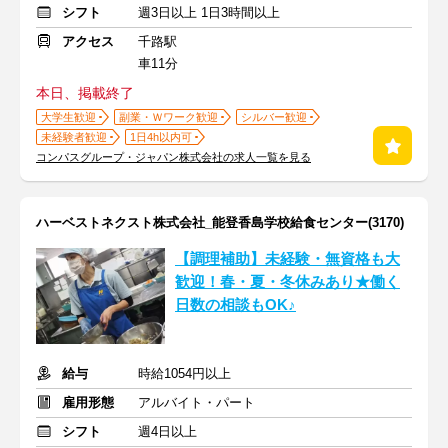
シフト
週3日以上 1日3時間以上
アクセス
千路駅
車11分
本日、掲載終了
大学生歓迎
副業・Ｗワーク歓迎
シルバー歓迎
未経験者歓迎
1日4h以内可
コンパスグループ・ジャパン株式会社の求人一覧を見る
ハーベストネクスト株式会社_能登香島学校給食センター(3170)
【調理補助】未経験・無資格も大
歓迎！春・夏・冬休みあり★働く
日数の相談もOK♪
給与
時給1054円以上
雇用形態
アルバイト・パート
シフト
週4日以上