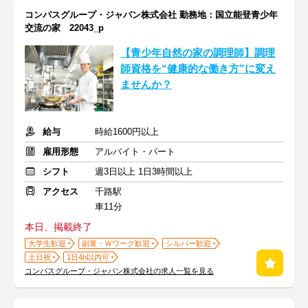
コンパスグループ・ジャパン株式会社 勤務地：国立能登青少年
交流の家 22043_p
【青少年自然の家の調理師】調理
師資格を“健康的な働き方”に変え
ませんか？
給与
時給1600円以上
雇用形態
アルバイト・パート
シフト
週3日以上 1日3時間以上
アクセス
千路駅
車11分
本日、掲載終了
大学生歓迎
副業・Ｗワーク歓迎
シルバー歓迎
土日祝
1日4h以内可
コンパスグループ・ジャパン株式会社の求人一覧を見る