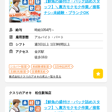
【鮮魚の盛付け・パック詰めスタ
ッフ】＼裏方モクモク作業／接客
ナシ♪未経験・ブランクOK
給与
時給1054円～
雇用形態
アルバイト・パート
シフト
週3日以上 1日3時間以上
アクセス
金沢駅
徒歩16分
シルバー歓迎
未経験者歓迎
1日4h以内可
主婦(夫)歓迎
交通費支給
株式会社クスリのアオキの求人一覧を見る
クスリのアオキ 松任新旭店
【鮮魚の盛付け・パック詰めスタ
ッフ】＼裏方モクモク作業／接客