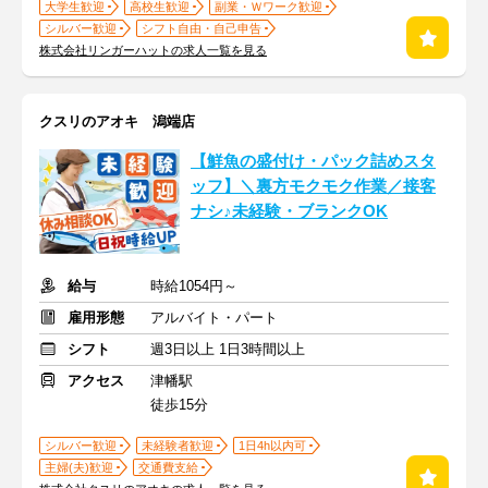
大学生歓迎
高校生歓迎
副業・Ｗワーク歓迎
シルバー歓迎
シフト自由・自己申告
株式会社リンガーハットの求人一覧を見る
クスリのアオキ 潟端店
【鮮魚の盛付け・パック詰めスタ
ッフ】＼裏方モクモク作業／接客
ナシ♪未経験・ブランクOK
給与
時給1054円～
雇用形態
アルバイト・パート
シフト
週3日以上 1日3時間以上
アクセス
津幡駅
徒歩15分
シルバー歓迎
未経験者歓迎
1日4h以内可
主婦(夫)歓迎
交通費支給