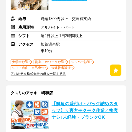
給与
時給1300円以上＋交通費支給
雇用形態
アルバイト・パート
シフト
週2日以上 1日2時間以上
アクセス
加賀温泉駅
車10分
大学生歓迎
副業・Ｗワーク歓迎
シルバー歓迎
シフト自由・自己申告
未経験者歓迎
アパホテル株式会社の求人一覧を見る
クスリのアオキ 鳴和店
【鮮魚の盛付け・パック詰めスタ
ッフ】＼裏方モクモク作業／接客
ナシ♪未経験・ブランクOK