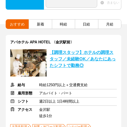
含まない
おすすめ
新着
時給
日給
月給
アパホテル APA HOTEL 〈金沢駅前〉
【調理スタッフ】ホテルの調理ス
タッフ／未経験OK／あなたにあっ
たシフトで勤務◎
給与
時給1250円以上＋交通費支給
雇用形態
アルバイト・パート
シフト
週2日以上 1日4時間以上
アクセス
金沢駅
徒歩1分
大学生歓迎
副業・Ｗワーク歓迎
シルバー歓迎