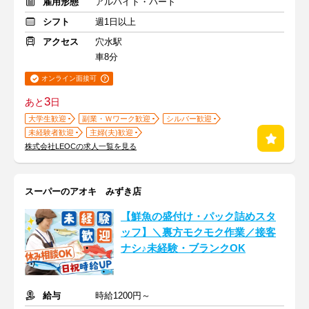
雇用形態
アルバイト・パート
シフト
週1日以上
アクセス
穴水駅
車8分
オンライン面接可
3
あと
日
大学生歓迎
副業・Ｗワーク歓迎
シルバー歓迎
未経験者歓迎
主婦(夫)歓迎
株式会社LEOCの求人一覧を見る
スーパーのアオキ みずき店
【鮮魚の盛付け・パック詰めスタ
ッフ】＼裏方モクモク作業／接客
ナシ♪未経験・ブランクOK
給与
時給1200円～