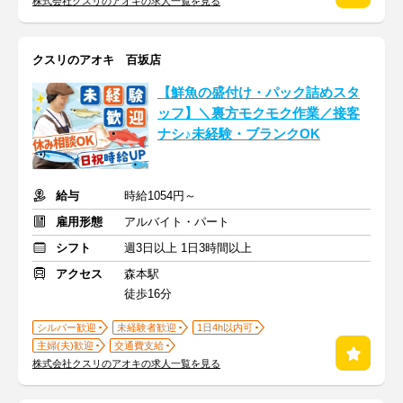
株式会社クスリのアオキの求人一覧を見る
クスリのアオキ 百坂店
【鮮魚の盛付け・パック詰めスタ
ッフ】＼裏方モクモク作業／接客
ナシ♪未経験・ブランクOK
給与
時給1054円～
雇用形態
アルバイト・パート
シフト
週3日以上 1日3時間以上
アクセス
森本駅
徒歩16分
シルバー歓迎
未経験者歓迎
1日4h以内可
主婦(夫)歓迎
交通費支給
株式会社クスリのアオキの求人一覧を見る