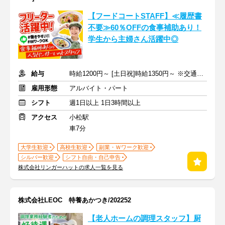
【フードコートSTAFF】≪履歴書
不要≫60％OFFの食事補助あり！
学生から主婦さん活躍中◎
給与
時給1200円～ [土日祝]時給1350円～ ※交通費支給
雇用形態
アルバイト・パート
シフト
週1日以上 1日3時間以上
アクセス
小松駅
車7分
大学生歓迎
高校生歓迎
副業・Ｗワーク歓迎
シルバー歓迎
シフト自由・自己申告
株式会社リンガーハットの求人一覧を見る
株式会社LEOC 特養あかつき/202252
【老人ホームの調理スタッフ】厨