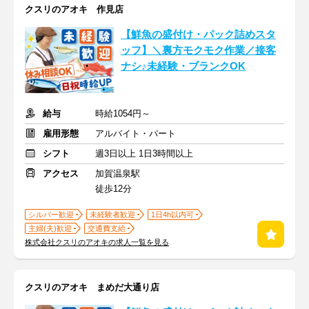
クスリのアオキ 作見店
【鮮魚の盛付け・パック詰めスタ
ッフ】＼裏方モクモク作業／接客
ナシ♪未経験・ブランクOK
給与
時給1054円～
雇用形態
アルバイト・パート
シフト
週3日以上 1日3時間以上
アクセス
加賀温泉駅
徒歩12分
シルバー歓迎
未経験者歓迎
1日4h以内可
主婦(夫)歓迎
交通費支給
株式会社クスリのアオキの求人一覧を見る
クスリのアオキ まめだ大通り店