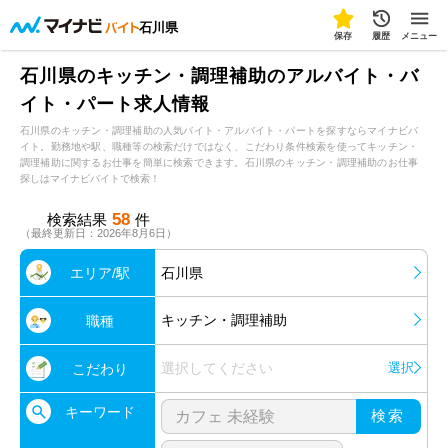
石川県
保存
履歴
メニュー
石川県のキッチン・調理補助のアルバイト・バ
イト・パート求人情報
石川県のキッチン・調理補助の人気バイト・アルバイト・パートを探すならマイナビバ
イト。勤務地や駅、職種等の検索だけではなく、こだわり条件検索を使ってキッチン・
調理補助に関するお仕事を簡単に検索できます。石川県のキッチン・調理補助のお仕事
探しはマイナビバイトで検索！
58
検索結果
件
（最終更新日：2026年8月6日）
エリア/駅
石川県
キッチン・調理補助
職種
選択してください
選択
こだわり
キーワード
検索