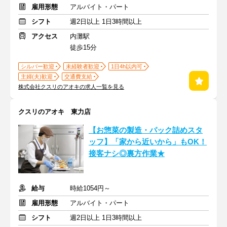
雇用形態
アルバイト・パート
シフト
週2日以上 1日3時間以上
アクセス
内灘駅
徒歩15分
シルバー歓迎
未経験者歓迎
1日4h以内可
主婦(夫)歓迎
交通費支給
株式会社クスリのアオキの求人一覧を見る
クスリのアオキ 東力店
【お惣菜の製造・パック詰めスタ
ッフ】「家から近いから」もOK！
接客ナシ◎裏方作業★
給与
時給1054円～
雇用形態
アルバイト・パート
シフト
週2日以上 1日3時間以上