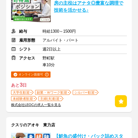
房の主役はアナタ◎豊富な調理で
技術を活かせる♪
給与
時給1300～1500円
雇用形態
アルバイト・パート
シフト
週2日以上
アクセス
野町駅
車10分
オンライン面接可
3
あと
日
大学生歓迎
副業・Ｗワーク歓迎
シルバー歓迎
未経験者歓迎
主婦(夫)歓迎
株式会社LEOCの求人一覧を見る
クスリのアオキ 東力店
【鮮魚の盛付け・パック詰めスタ