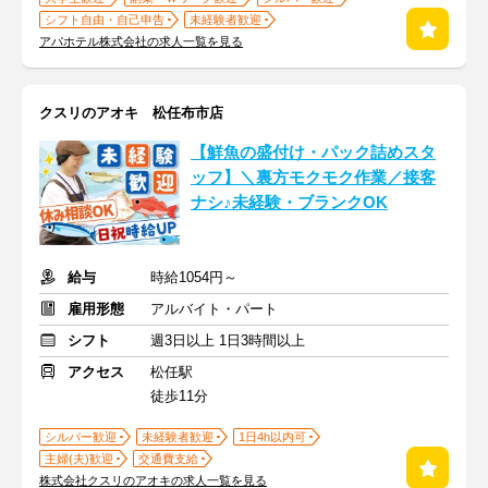
シフト自由・自己申告
未経験者歓迎
アパホテル株式会社の求人一覧を見る
クスリのアオキ 松任布市店
【鮮魚の盛付け・パック詰めスタ
ッフ】＼裏方モクモク作業／接客
ナシ♪未経験・ブランクOK
給与
時給1054円～
雇用形態
アルバイト・パート
シフト
週3日以上 1日3時間以上
アクセス
松任駅
徒歩11分
シルバー歓迎
未経験者歓迎
1日4h以内可
主婦(夫)歓迎
交通費支給
株式会社クスリのアオキの求人一覧を見る