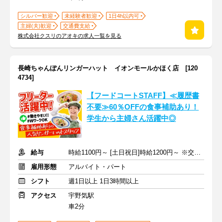
シルバー歓迎
未経験者歓迎
1日4h以内可
主婦(夫)歓迎
交通費支給
株式会社クスリのアオキの求人一覧を見る
長崎ちゃんぽんリンガーハット イオンモールかほく店 [120
4734]
【フードコートSTAFF】≪履歴書
不要≫60％OFFの食事補助あり！
学生から主婦さん活躍中◎
給与
時給1100円～ [土日祝日]時給1200円～ ※交通費支給
雇用形態
アルバイト・パート
シフト
週1日以上 1日3時間以上
アクセス
宇野気駅
車2分