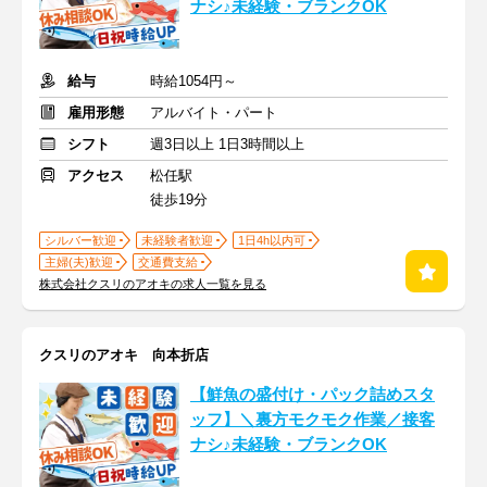
ナシ♪未経験・ブランクOK
給与
時給1054円～
雇用形態
アルバイト・パート
シフト
週3日以上 1日3時間以上
アクセス
松任駅
徒歩19分
シルバー歓迎
未経験者歓迎
1日4h以内可
主婦(夫)歓迎
交通費支給
株式会社クスリのアオキの求人一覧を見る
クスリのアオキ 向本折店
【鮮魚の盛付け・パック詰めスタ
ッフ】＼裏方モクモク作業／接客
ナシ♪未経験・ブランクOK