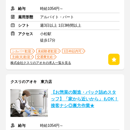
給与
時給1054円～
雇用形態
アルバイト・パート
シフト
週3日以上 1日3時間以上
アクセス
小松駅
徒歩17分
シルバー歓迎
未経験者歓迎
1日4h以内可
主婦(夫)歓迎
交通費支給
株式会社クスリのアオキの求人一覧を見る
クスリのアオキ 東力店
【お惣菜の製造・パック詰めスタ
ッフ】「家から近いから」もOK！
接客ナシ◎裏方作業★
給与
時給1054円～