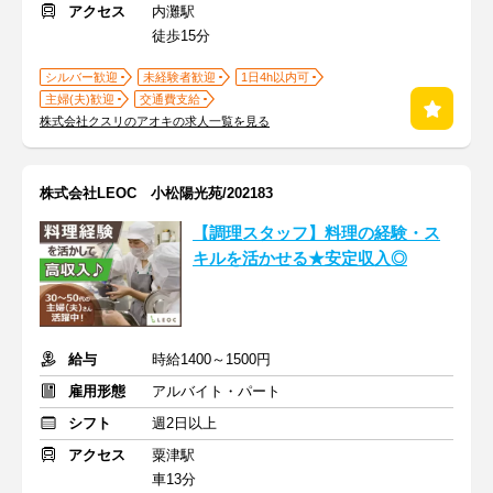
アクセス
内灘駅
徒歩15分
シルバー歓迎
未経験者歓迎
1日4h以内可
主婦(夫)歓迎
交通費支給
株式会社クスリのアオキの求人一覧を見る
株式会社LEOC 小松陽光苑/202183
【調理スタッフ】料理の経験・ス
キルを活かせる★安定収入◎
給与
時給1400～1500円
雇用形態
アルバイト・パート
シフト
週2日以上
アクセス
粟津駅
車13分