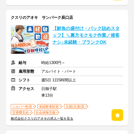
クスリのアオキ サンパーク辰口店
【鮮魚の盛付け・パック詰めスタ
ッフ】＼裏方モクモク作業／接客
ナシ♪未経験・ブランクOK
給与
時給1300円～
雇用形態
アルバイト・パート
シフト
週5日 1日5時間以上
アクセス
日御子駅
車13分
シルバー歓迎
未経験者歓迎
主婦(夫)歓迎
交通費支給
社会保険完備
株式会社クスリのアオキの求人一覧を見る