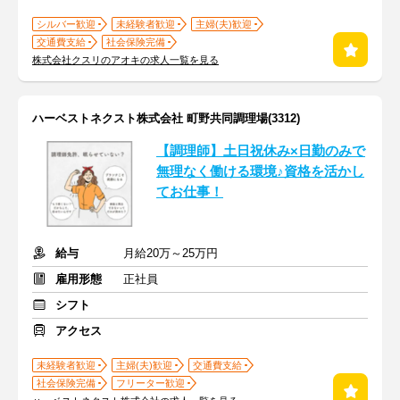
シルバー歓迎
未経験者歓迎
主婦(夫)歓迎
交通費支給
社会保険完備
株式会社クスリのアオキの求人一覧を見る
ハーベストネクスト株式会社 町野共同調理場(3312)
【調理師】土日祝休み×日勤のみで
無理なく働ける環境♪資格を活かし
てお仕事！
給与
月給20万～25万円
雇用形態
正社員
シフト
アクセス
未経験者歓迎
主婦(夫)歓迎
交通費支給
社会保険完備
フリーター歓迎