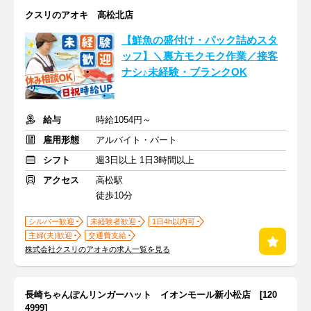
クスリのアオキ 高松北店
【鮮魚の盛付け・パック詰めスタ
ッフ】＼裏方モクモク作業／接客
ナシ♪未経験・ブランクOK
給与
時給1054円～
雇用形態
アルバイト・パート
シフト
週3日以上 1日3時間以上
アクセス
高松駅
徒歩10分
シルバー歓迎
未経験者歓迎
1日4h以内可
主婦(夫)歓迎
交通費支給
株式会社クスリのアオキの求人一覧を見る
長崎ちゃんぽんリンガーハット イオンモール新小松店 [120
4999]