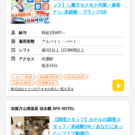
ッフ】＼裏方モクモク作業／接客
ナシ♪未経験・ブランクOK
給与
時給1054円～
雇用形態
アルバイト・パート
シフト
週3日以上 1日3時間以上
アクセス
内灘駅
徒歩15分
シルバー歓迎
未経験者歓迎
1日4h以内可
主婦(夫)歓迎
交通費支給
株式会社クスリのアオキの求人一覧を見る
加賀片山津温泉 佳水郷 APA HOTEL
【調理スタッフ】ホテルの調理ス
タッフ／未経験OK／あなたにあっ
たシフトで勤務◎