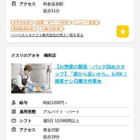
アクセス
和倉温泉駅
徒歩11分
大学生歓迎
副業・Ｗワーク歓迎
シルバー歓迎
未経験者歓迎
主婦(夫)歓迎
ハーベストネクスト株式会社の求人一覧を見る
クスリのアオキ 鳴和店
【お惣菜の製造・パック詰めスタ
ッフ】「家から近いから」もOK！
接客ナシ◎裏方作業★
給与
時給1200円～
雇用形態
アルバイト・パート
シフト
週5日 1日5時間以上
アクセス
東金沢駅
徒歩18分