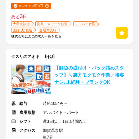
オンライン面接可
3
あと
日
大学生歓迎
副業・Ｗワーク歓迎
シルバー歓迎
主婦(夫)歓迎
交通費支給
株式会社LEOCの求人一覧を見る
クスリのアオキ 山代店
【鮮魚の盛付け・パック詰めスタ
ッフ】＼裏方モクモク作業／接客
ナシ♪未経験・ブランクOK
給与
時給1054円～
雇用形態
アルバイト・パート
シフト
週3日以上 1日3時間以上
アクセス
加賀温泉駅
車7分