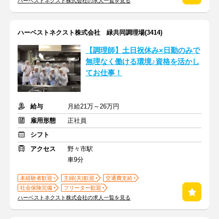
ハーベストネクスト株式会社の求人一覧を見る
ハーベストネクスト株式会社 緑共同調理場(3414)
【調理師】土日祝休み×日勤のみで
無理なく働ける環境♪資格を活かし
てお仕事！
給与
月給21万～26万円
雇用形態
正社員
シフト
アクセス
野々市駅
車9分
未経験者歓迎
主婦(夫)歓迎
交通費支給
社会保険完備
フリーター歓迎
ハーベストネクスト株式会社の求人一覧を見る