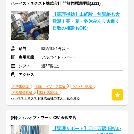
ハーベストネクスト株式会社 門前共同調理場(3311)
【調理補助】未経験・無資格も大
歓迎！春・夏・冬休みあり★働く
日数の相談もOK♪
給与
時給1054円以上
雇用形態
アルバイト・パート
シフト
週3日以上
アクセス
大学生歓迎
副業・Ｗワーク歓迎
シルバー歓迎
未経験者歓迎
主婦(夫)歓迎
ハーベストネクスト株式会社の求人一覧を見る
(株)ウィルオブ・ワーク CW 金沢支店
【調理サポート】四十万駅!日払い