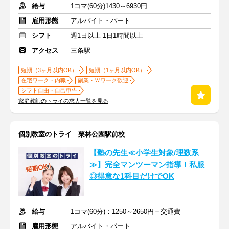
給与
1コマ(60分)1430～6930円
雇用形態
アルバイト・パート
シフト
週1日以上 1日1時間以上
アクセス
三条駅
短期（3ヶ月以内OK）
短期（1ヶ月以内OK）
在宅ワーク・内職
副業・Ｗワーク歓迎
シフト自由・自己申告
家庭教師のトライの求人一覧を見る
個別教室のトライ 栗林公園駅前校
【塾の先生≪小学生対象/理数系
≫】完全マンツーマン指導！私服
◎得意な1科目だけでOK
給与
1コマ(60分)：1250～2650円＋交通費
雇用形態
アルバイト・パート