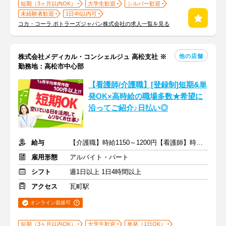
短期（3ヶ月以内OK）
大学生歓迎
シルバー歓迎
未経験者歓迎
1日4h以内可
コカ・コーラ ボトラーズジャパン株式会社の求人一覧を見る
他の店舗
株式会社メディカル・コンシェルジュ 高松支社 ※
勤務地：高松市中心部
【看護師/介護職】[登録制]短期&単
発OK×高時給の職場多数★希望に
沿ってご紹介♪日払い◎
給与
【介護職】時給1150～1200円【看護師】時給1350～1400円＋交通費
雇用形態
アルバイト・パート
シフト
週1日以上 1日4時間以上
アクセス
瓦町駅
オンライン面接可
短期（3ヶ月以内OK）
大学生歓迎
単発（1日OK）