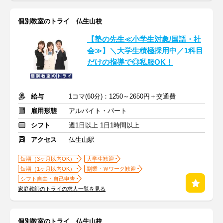
個別教室のトライ 仏生山校
【塾の先生≪小学生対象/国語・社
会≫】＼大学生積極採用中／1科目
だけの指導で◎私服OK！
給与
1コマ(60分)：1250～2650円＋交通費
雇用形態
アルバイト・パート
シフト
週1日以上 1日1時間以上
アクセス
仏生山駅
短期（3ヶ月以内OK）
大学生歓迎
短期（1ヶ月以内OK）
副業・Ｗワーク歓迎
シフト自由・自己申告
家庭教師のトライの求人一覧を見る
個別教室のトライ 仏生山校