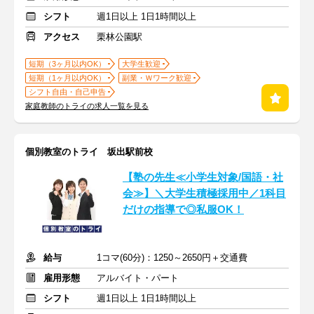
シフト
週1日以上 1日1時間以上
アクセス
栗林公園駅
短期（3ヶ月以内OK）
大学生歓迎
短期（1ヶ月以内OK）
副業・Ｗワーク歓迎
シフト自由・自己申告
家庭教師のトライの求人一覧を見る
個別教室のトライ 坂出駅前校
【塾の先生≪小学生対象/国語・社
会≫】＼大学生積極採用中／1科目
だけの指導で◎私服OK！
給与
1コマ(60分)：1250～2650円＋交通費
雇用形態
アルバイト・パート
シフト
週1日以上 1日1時間以上