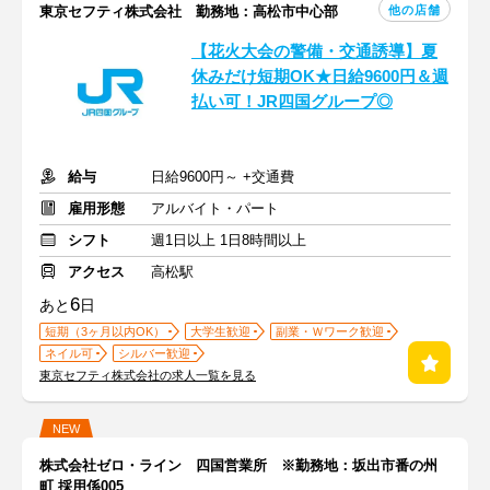
他の店舗
東京セフティ株式会社 勤務地：高松市中心部
【花火大会の警備・交通誘導】夏
休みだけ短期OK★日給9600円＆週
払い可！JR四国グループ◎
給与
日給9600円～ +交通費
雇用形態
アルバイト・パート
シフト
週1日以上 1日8時間以上
アクセス
高松駅
6
あと
日
短期（3ヶ月以内OK）
大学生歓迎
副業・Ｗワーク歓迎
ネイル可
シルバー歓迎
東京セフティ株式会社の求人一覧を見る
NEW
株式会社ゼロ・ライン 四国営業所 ※勤務地：坂出市番の州
町 採用係005