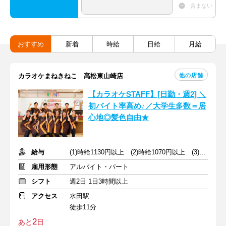
含まない
おすすめ
新着
時給
日給
月給
他の店舗
カラオケまねきねこ 高松東山崎店
【カラオケSTAFF】[日勤・週2] ＼
初バイト率高め♪／大学生多数＝居
心地◎髪色自由★
給与
(1)時給1130円以上 (2)時給1070円以上 (3)時給1080円以上
雇用形態
アルバイト・パート
シフト
週2日 1日3時間以上
アクセス
水田駅
徒歩11分
2
あと
日