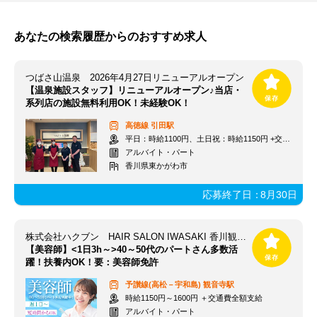
あなたの検索履歴からのおすすめ求人
つばさ山温泉 2026年4月27日リニューアルオープン
【温泉施設スタッフ】リニューアルオープン♪当店・
系列店の施設無料利用OK！未経験OK！
高徳線
引田駅
平日：時給1100円、土日祝：時給1150円 +交通費規定支給
アルバイト・パート
香川県東かがわ市
応募終了日：
8月30日
株式会社ハクブン HAIR SALON IWASAKI 香川観音寺柞田店
【美容師】<1日3h～>40～50代のパートさん多数活
躍！扶養内OK！要：美容師免許
予讃線(高松－宇和島)
観音寺駅
時給1150円～1600円 ＋交通費全額支給
アルバイト・パート