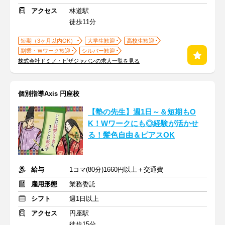
アクセス
林道駅
徒歩11分
短期（3ヶ月以内OK）
大学生歓迎
高校生歓迎
副業・Ｗワーク歓迎
シルバー歓迎
株式会社ドミノ・ピザジャパンの求人一覧を見る
個別指導Axis 円座校
【塾の先生】週1日～＆短期もO
K！Wワークにも◎経験が活かせ
る！髪色自由＆ピアスOK
給与
1コマ(80分)1660円以上＋交通費
雇用形態
業務委託
シフト
週1日以上
アクセス
円座駅
徒歩15分