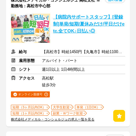
株式会社メディカル・コンシェルジュ 高松支社 ※
勤務地：高松市中心部
【病院内サポートスタッフ】[登録
制]単発/短期/夏休みだけ/平日だけe
tc.全てOK♪日払い◎
給与
【高松市】時給1450円【丸亀市】時給1100～1350円+交通費
雇用形態
アルバイト・パート
シフト
週1日以上 1日4時間以上
アクセス
高松駅
徒歩3分
オンライン面接可
短期（3ヶ月以内OK）
大学生歓迎
単発（1日OK）
短期（1ヶ月以内OK）
副業・Ｗワーク歓迎
株式会社メディカル・コンシェルジュの求人一覧を見る