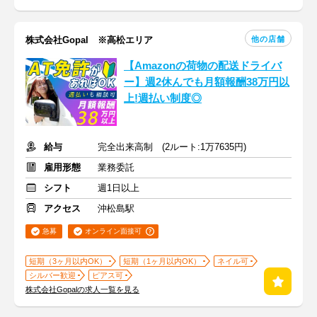
他の店舗
株式会社Gopal ※高松エリア
【Amazonの荷物の配送ドライバ
ー】週2休んでも月額報酬38万円以
上!週払い制度◎
給与
完全出来高制 (2ルート:1万7635円)
雇用形態
業務委託
シフト
週1日以上
アクセス
沖松島駅
急募
オンライン面接可
短期（3ヶ月以内OK）
短期（1ヶ月以内OK）
ネイル可
シルバー歓迎
ピアス可
株式会社Gopalの求人一覧を見る