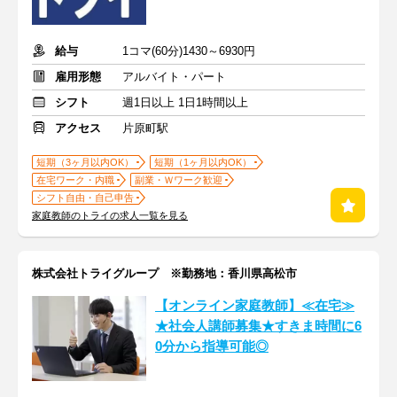
給与
1コマ(60分)1430～6930円
雇用形態
アルバイト・パート
シフト
週1日以上 1日1時間以上
アクセス
片原町駅
短期（3ヶ月以内OK）
短期（1ヶ月以内OK）
在宅ワーク・内職
副業・Ｗワーク歓迎
シフト自由・自己申告
家庭教師のトライの求人一覧を見る
株式会社トライグループ ※勤務地：香川県高松市
【オンライン家庭教師】≪在宅≫
★社会人講師募集★すきま時間に6
0分から指導可能◎