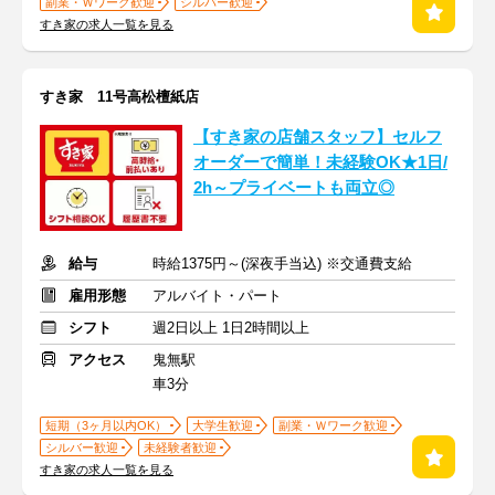
副業・Ｗワーク歓迎
シルバー歓迎
すき家の求人一覧を見る
すき家 11号高松檀紙店
【すき家の店舗スタッフ】セルフ
オーダーで簡単！未経験OK★1日/
2h～プライベートも両立◎
給与
時給1375円～(深夜手当込) ※交通費支給
雇用形態
アルバイト・パート
シフト
週2日以上 1日2時間以上
アクセス
鬼無駅
車3分
短期（3ヶ月以内OK）
大学生歓迎
副業・Ｗワーク歓迎
シルバー歓迎
未経験者歓迎
すき家の求人一覧を見る