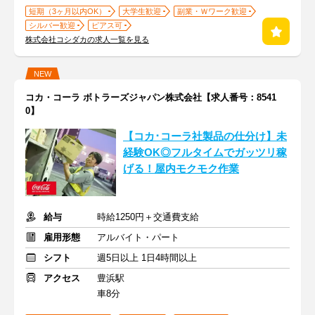
短期（3ヶ月以内OK）
大学生歓迎
副業・Ｗワーク歓迎
シルバー歓迎
ピアス可
株式会社コシダカの求人一覧を見る
NEW
コカ・コーラ ボトラーズジャパン株式会社【求人番号：8541
0】
【コカ･コーラ社製品の仕分け】未
経験OK◎フルタイムでガッツリ稼
げる！屋内モクモク作業
給与
時給1250円＋交通費支給
雇用形態
アルバイト・パート
シフト
週5日以上 1日4時間以上
アクセス
豊浜駅
車8分