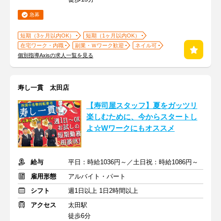
急募
短期（3ヶ月以内OK）
短期（1ヶ月以内OK）
在宅ワーク・内職
副業・Ｗワーク歓迎
ネイル可
個別指導Axisの求人一覧を見る
寿し一貫 太田店
【寿司屋スタッフ】夏をガッツリ
楽しむために、今からスタートし
よ☆Wワークにもオススメ
給与
平日：時給1036円～／土日祝：時給1086円～
雇用形態
アルバイト・パート
シフト
週1日以上 1日2時間以上
アクセス
太田駅
徒歩6分