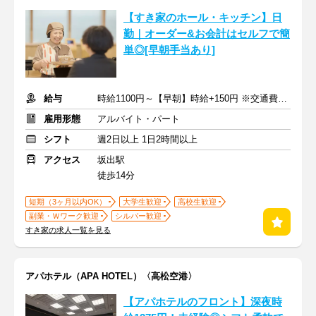
【すき家のホール・キッチン】日
勤｜オーダー&お会計はセルフで簡
単◎[早朝手当あり]
給与
時給1100円～【早朝】時給+150円 ※交通費支給
雇用形態
アルバイト・パート
シフト
週2日以上 1日2時間以上
アクセス
坂出駅
徒歩14分
短期（3ヶ月以内OK）
大学生歓迎
高校生歓迎
副業・Ｗワーク歓迎
シルバー歓迎
すき家の求人一覧を見る
アパホテル（APA HOTEL）〈高松空港〉
【アパホテルのフロント】深夜時