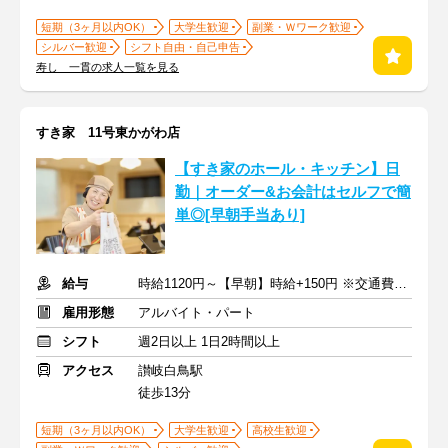
短期（3ヶ月以内OK）
大学生歓迎
副業・Ｗワーク歓迎
シルバー歓迎
シフト自由・自己申告
寿し 一貫の求人一覧を見る
すき家 11号東かがわ店
【すき家のホール・キッチン】日
勤｜オーダー&お会計はセルフで簡
単◎[早朝手当あり]
給与
時給1120円～【早朝】時給+150円 ※交通費支給
雇用形態
アルバイト・パート
シフト
週2日以上 1日2時間以上
アクセス
讃岐白鳥駅
徒歩13分
短期（3ヶ月以内OK）
大学生歓迎
高校生歓迎