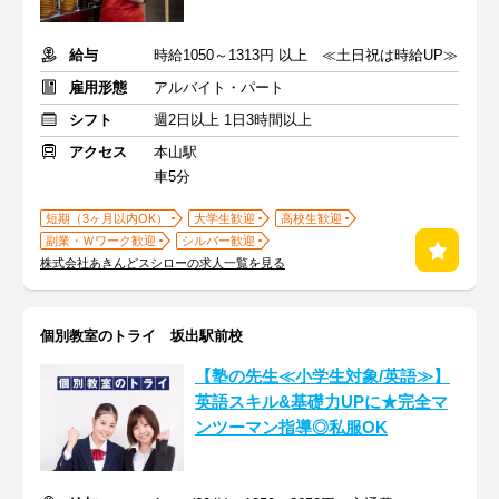
給与
時給1050～1313円 以上 ≪土日祝は時給UP≫
雇用形態
アルバイト・パート
シフト
週2日以上 1日3時間以上
アクセス
本山駅
車5分
短期（3ヶ月以内OK）
大学生歓迎
高校生歓迎
副業・Ｗワーク歓迎
シルバー歓迎
株式会社あきんどスシローの求人一覧を見る
個別教室のトライ 坂出駅前校
【塾の先生≪小学生対象/英語≫】
英語スキル&基礎力UPに★完全マ
ンツーマン指導◎私服OK