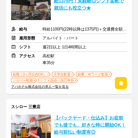
給1375円！未経験◎シフト柔軟で
就活にも役立つ★
給与
時給1100円(22時以降は1375円)＋交通費全額支給
雇用形態
アルバイト・パート
シフト
週2日以上 1日4時間以上
アクセス
高松駅
車35分
短期（3ヶ月以内OK）
大学生歓迎
副業・Ｗワーク歓迎
シルバー歓迎
シフト自由・自己申告
アパホテル株式会社の求人一覧を見る
スシロー 三豊店
【バックヤード・仕込み】お盆前
でも後でも、好きな時に開始OK！
給与前払い制度有◎