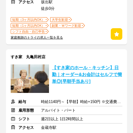
アクセス
坂出駅
徒歩0分
短期（3ヶ月以内OK）
大学生歓迎
短期（1ヶ月以内OK）
副業・Ｗワーク歓迎
シフト自由・自己申告
家庭教師のトライの求人一覧を見る
すき家 丸亀田村店
【すき家のホール・キッチン】日
勤｜オーダー&お会計はセルフで簡
単◎[早朝手当あり]
給与
時給1140円～【早朝】時給+150円 ※交通費支給
雇用形態
アルバイト・パート
シフト
週2日以上 1日2時間以上
アクセス
金蔵寺駅