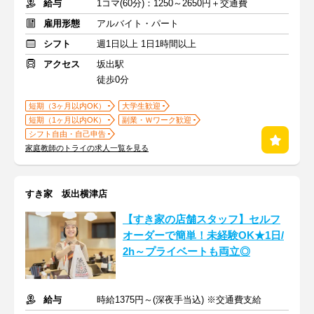
給与
1コマ(60分)：1250～2650円＋交通費
雇用形態
アルバイト・パート
シフト
週1日以上 1日1時間以上
アクセス
坂出駅
徒歩0分
短期（3ヶ月以内OK）
大学生歓迎
短期（1ヶ月以内OK）
副業・Ｗワーク歓迎
シフト自由・自己申告
家庭教師のトライの求人一覧を見る
すき家 坂出横津店
【すき家の店舗スタッフ】セルフ
オーダーで簡単！未経験OK★1日/
2h～プライベートも両立◎
給与
時給1375円～(深夜手当込) ※交通費支給