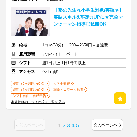
【塾の先生≪小学生対象/英語≫】
英語スキル&基礎力UPに★完全マ
ンツーマン指導◎私服OK
給与
1コマ(60分)：1250～2650円＋交通費
雇用形態
アルバイト・パート
シフト
週1日以上 1日1時間以上
アクセス
仏生山駅
短期（3ヶ月以内OK）
大学生歓迎
短期（1ヶ月以内OK）
副業・Ｗワーク歓迎
シフト自由・自己申告
家庭教師のトライの求人一覧を見る
1
2
3
4
5
前のページへ
次のページへ