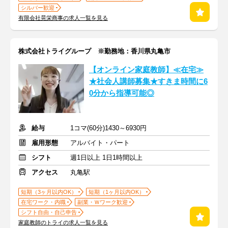
シルバー歓迎
有限会社晃栄商事の求人一覧を見る
株式会社トライグループ ※勤務地：香川県丸亀市
【オンライン家庭教師】≪在宅≫
★社会人講師募集★すきま時間に6
0分から指導可能◎
給与
1コマ(60分)1430～6930円
雇用形態
アルバイト・パート
シフト
週1日以上 1日1時間以上
アクセス
丸亀駅
短期（3ヶ月以内OK）
短期（1ヶ月以内OK）
在宅ワーク・内職
副業・Ｗワーク歓迎
シフト自由・自己申告
家庭教師のトライの求人一覧を見る