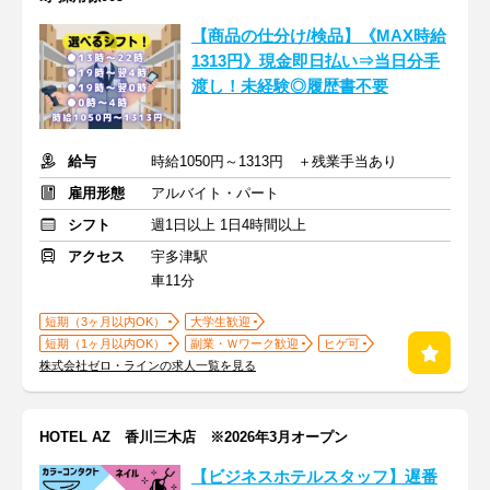
【商品の仕分け/検品】《MAX時給
1313円》現金即日払い⇒当日分手
渡し！未経験◎履歴書不要
給与
時給1050円～1313円 ＋残業手当あり
雇用形態
アルバイト・パート
シフト
週1日以上 1日4時間以上
アクセス
宇多津駅
車11分
短期（3ヶ月以内OK）
大学生歓迎
短期（1ヶ月以内OK）
副業・Ｗワーク歓迎
ヒゲ可
株式会社ゼロ・ラインの求人一覧を見る
HOTEL AZ 香川三木店 ※2026年3月オープン
【ビジネスホテルスタッフ】遅番