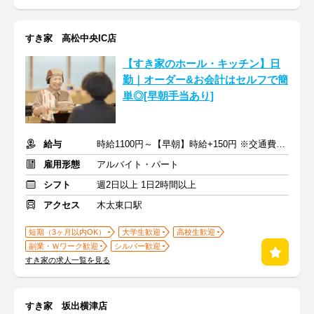
すき家 高松中央IC店
【すき家のホール・キッチン】日
勤｜オーダー&お会計はセルフで簡
単◎[早朝手当あり]
給与
時給1100円～【早朝】時給+150円 ※交通費支給
雇用形態
アルバイト・パート
シフト
週2日以上 1日2時間以上
アクセス
木太東口駅
短期（3ヶ月以内OK）
大学生歓迎
高校生歓迎
副業・Ｗワーク歓迎
シルバー歓迎
すき家の求人一覧を見る
すき家 坂出横津店