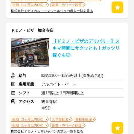
短期（1ヶ月以内OK）
副業・Ｗワーク歓迎
株式会社メディカル・コンシェルジュの求人一覧を見る
ドミノ・ピザ 観音寺店
【ドミノ・ピザのデリバリー】ス
キマ時間にサクッとも！ガッツリ
稼ぐも◎
給与
時給1100～1375円以上(深夜給含む)
雇用形態
アルバイト・パート
シフト
週1日以上 1日3時間以上
アクセス
観音寺駅
車5分
短期（3ヶ月以内OK）
大学生歓迎
高校生歓迎
短期（1ヶ月以内OK）
副業・Ｗワーク歓迎
株式会社ドミノ・ピザジャパンの求人一覧を見る