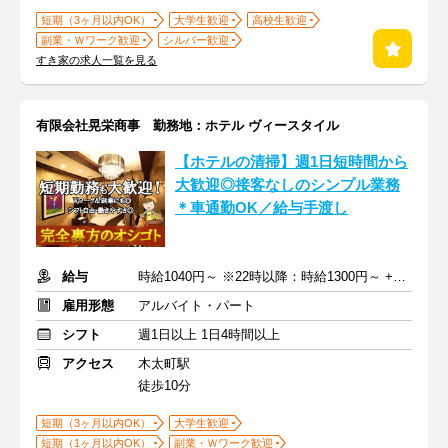
短期（3ヶ月以内OK）
大学生歓迎
高校生歓迎
副業・Ｗワーク歓迎
シルバー歓迎
すき家の求人一覧を見る
有限会社晃栄商事 勤務地：ホテル ヴィースタイル
【ホテルの清掃】週1日短時間から
大歓迎◎接客なしのシンプル業務
＊車通勤OK／給与手渡し
給与
時給1040円～ ※22時以降：時給1300円～ +交通費
雇用形態
アルバイト・パート
シフト
週1日以上 1日4時間以上
アクセス
木太町駅
徒歩10分
短期（3ヶ月以内OK）
大学生歓迎
短期（1ヶ月以内OK）
副業・Ｗワーク歓迎