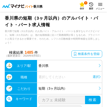
0
香川県
保存
履歴
メニュー
香川県の短期（3ヶ月以内）のアルバイト・バ
イト・パート求人情報
香川県で短期（3カ月以内）の人気バイト・アルバイト・パートを探すならマイナビバイ
ト。短期（3カ月以内）は、他の短期検索に比べて勤務期間が長くなるため、プライベー
トと両立できるかが重要です。そのため、シフトの日数検索や時間帯検索を活用しまし
ょう！
1485
検索結果
件
検索条件を登録
（最終更新日：2026年8月6日）
エリア/駅
香川県
選択してください
選択
職種
短期（3ヶ月以内）
こだわり
キーワード
検索