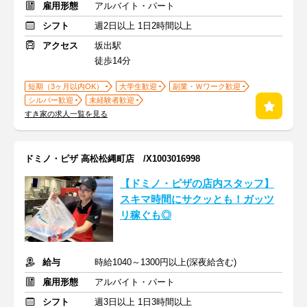
雇用形態
アルバイト・パート
シフト
週2日以上 1日2時間以上
アクセス
坂出駅
徒歩14分
短期（3ヶ月以内OK）
大学生歓迎
副業・Ｗワーク歓迎
シルバー歓迎
未経験者歓迎
すき家の求人一覧を見る
ドミノ・ピザ 高松松縄町店 /X1003016998
【ドミノ・ピザの店内スタッフ】
スキマ時間にサクッとも！ガッツ
リ稼ぐも◎
給与
時給1040～1300円以上(深夜給含む)
雇用形態
アルバイト・パート
シフト
週3日以上 1日3時間以上