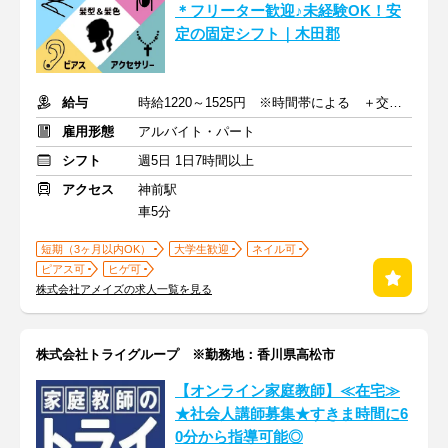
＊フリーター歓迎♪未経験OK！安
定の固定シフト｜木田郡
給与
時給1220～1525円 ※時間帯による ＋交通費(月上限1万8900円)
雇用形態
アルバイト・パート
シフト
週5日 1日7時間以上
アクセス
神前駅
車5分
短期（3ヶ月以内OK）
大学生歓迎
ネイル可
ピアス可
ヒゲ可
株式会社アメイズの求人一覧を見る
株式会社トライグループ ※勤務地：香川県高松市
【オンライン家庭教師】≪在宅≫
★社会人講師募集★すきま時間に6
0分から指導可能◎