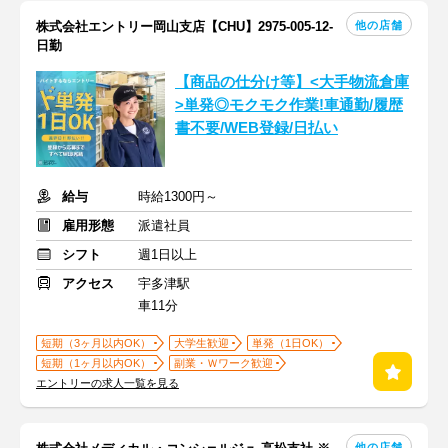
他の店舗
株式会社エントリー岡山支店【CHU】2975-005-12-
日勤
【商品の仕分け等】<大手物流倉庫
>単発◎モクモク作業!車通勤/履歴
書不要/WEB登録/日払い
給与
時給1300円～
雇用形態
派遣社員
シフト
週1日以上
アクセス
宇多津駅
車11分
短期（3ヶ月以内OK）
大学生歓迎
単発（1日OK）
短期（1ヶ月以内OK）
副業・Ｗワーク歓迎
エントリーの求人一覧を見る
他の店舗