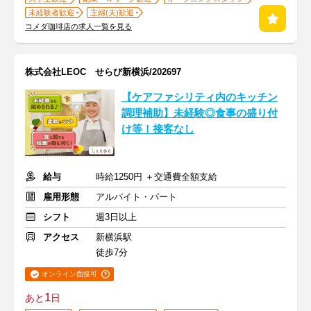
未経験者歓迎
主婦(夫)歓迎
コメダ珈琲店の求人一覧を見る
株式会社LEOC せらび新横浜/202697
【ケアファシリティ内のキッチン
調理補助】未経験◎食事の盛り付
け等！接客なし
給与
時給1250円 ＋交通費全額支給
雇用形態
アルバイト・パート
シフト
週3日以上
アクセス
新横浜駅
徒歩7分
オンライン面接可
1
あと
日