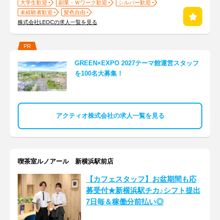
大学生歓迎
副業・Ｗワーク歓迎
シルバー歓迎
未経験者歓迎
髪色自由
株式会社LEOCの求人一覧を見る
PR
GREEN×EXPO 2027テーマ館運営スタッフ
を100名大募集！
アクティオ株式会社の求人一覧を見る
喫茶室ルノアール 新横浜駅前店
【カフェスタッフ】お盆期間も応
募受付★新横浜駅チカ♪シフト提出
7日毎＆稼働分前払い◎