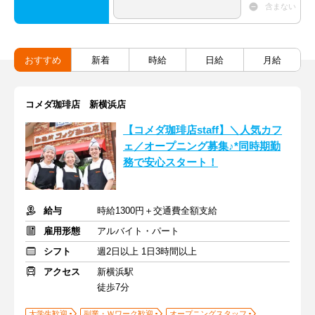
含まない
おすすめ
新着
時給
日給
月給
コメダ珈琲店 新横浜店
【コメダ珈琲店staff】＼人気カフ
ェ／オープニング募集♪*同時期勤
務で安心スタート！
給与
時給1300円＋交通費全額支給
雇用形態
アルバイト・パート
シフト
週2日以上 1日3時間以上
アクセス
新横浜駅
徒歩7分
大学生歓迎
副業・Ｗワーク歓迎
オープニングスタッフ