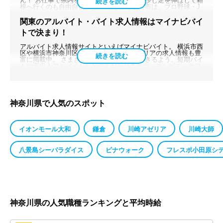
ん！ お仕事で県内を駆け回るのも、週末は少し足を伸ばして箱
事情はどう？ 人が多いから街も栄えている、つまりお仕事の数
根へ行くのも自由自在★ 新幹線も停る横浜市は、プロ野球・J
もたくさん。 横浜の繁華街のサービス業をはじめ、箱根の観光
リーグ・コンサートで全国からファンが集結！ 各地でアツイ戦
業、川崎の工業地帯の製造･軽作業、 それに加えて介護業や子
いが繰り広げられている、そんな場所。 もちろんチケットもぎ
ども教育の塾関連も豊富に募集中です◎ 「好きをバイトにした
関東のアルバイト・バイト求人情報はマイナビバイ
りや周辺の警備、会場準備のアルバイト求人など多数◎ 「野球
い」それが叶う可能性の宝庫、神奈川県！ 新しい自分を見つけ
トで決まり！
が好きで好きで同じ空気を吸いたくて応募しました！」 そんな
られる、そんな魅力的な場所なんです★
応募理由だってOK★ プライベートを楽しむのにも、好きなこ
とをバイトに選ぶのにもピッタリな神奈川県。 公私ともに充実
アルバイト求人情報サイトといえばマイナビバイト。 横浜市西
した生活が送れること、、それが神奈川最大の魅力といえるで
区や横浜市神奈川区、藤沢市などの人気エリアの求人情報も豊
しょう。
富に掲載中。 さまざまなご要望にお応えできるよう、短期バイ
トや高収入アルバイトなどのこだわり条件や、コンビニ、カフ
ェのような職種別の仕事など、探し方も自由に。 時給やシフト
など、自分の希望の働き方に合ったバイト・アルバイト情報が
きっと見つかります。
神奈川県で人気のスポット
イオンモール大和
鎌倉
川崎アゼリア
川崎大師
八景島シーパラダイス
ビナウォーク
フレスポ小田原シ
神奈川県
の人気職種ランキングと平均時給