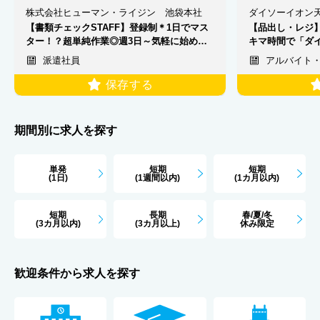
株式会社ヒューマン・ライジン 池袋本社
ダイソーイオン天
【書類チェックSTAFF】登録制＊1日でマス
【品出し・レジ】
ター！？超単純作業◎週3日～気軽に始めよ
キマ時間で「ダイ
う♪
◎
派遣社員
アルバイト
保存する
期間別に求人を探す
単発
短期
短期
(1日)
(1週間以内)
(1カ月以内)
短期
長期
春/夏/冬
(3カ月以内)
(3カ月以上)
休み限定
歓迎条件から求人を探す