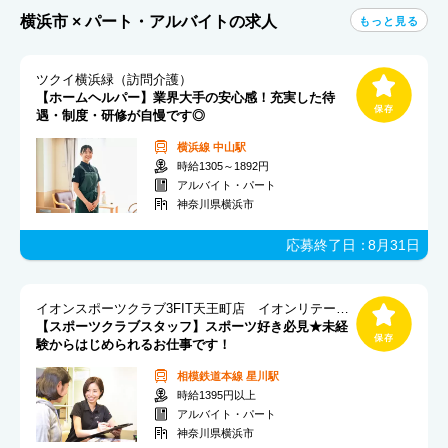
横浜市 × パート・アルバイトの求人
もっと見る
ツクイ横浜緑（訪問介護）
【ホームヘルパー】業界大手の安心感！充実した待
遇・制度・研修が自慢です◎
横浜線
中山駅
時給1305～1892円
アルバイト・パート
神奈川県横浜市
応募終了日：
8月31日
イオンスポーツクラブ3FIT天王町店 イオンリテール(株)
【スポーツクラブスタッフ】スポーツ好き必見★未経
験からはじめられるお仕事です！
相模鉄道本線
星川駅
時給1395円以上
アルバイト・パート
神奈川県横浜市