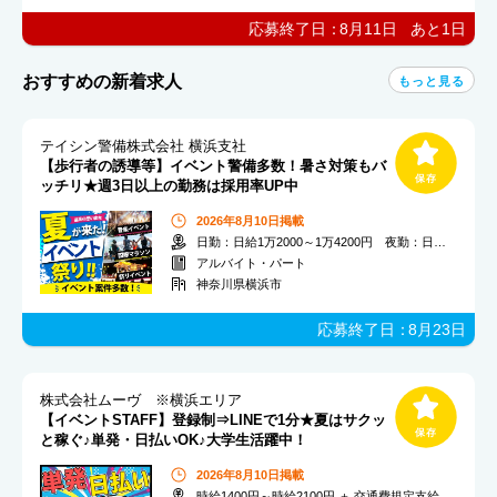
応募終了日：
8月11日
あと
1
日
おすすめの新着求人
もっと見る
テイシン警備株式会社 横浜支社
【歩行者の誘導等】イベント警備多数！暑さ対策もバ
ッチリ★週3日以上の勤務は採用率UP中
2026年8月10日掲載
日勤：日給1万2000～1万4200円 夜勤：日給1万3500～1万5700円
アルバイト・パート
神奈川県横浜市
応募終了日：
8月23日
株式会社ムーヴ ※横浜エリア
【イベントSTAFF】登録制⇒LINEで1分★夏はサクッ
と稼ぐ♪単発・日払いOK♪大学生活躍中！
2026年8月10日掲載
時給1400円～時給2100円 ＋ 交通費規定支給