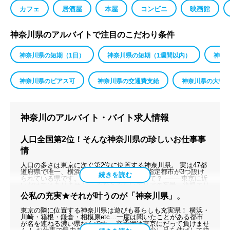
カフェ
居酒屋
本屋
コンビニ
映画館
神奈川県のアルバイトで注目のこだわり条件
神奈川県の短期（1日）
神奈川県の短期（1週間以内）
神奈
神奈川県のピアス可
神奈川県の交通費支給
神奈川県の大学
神奈川のアルバイト・バイト求人情報
人口全国第2位！そんな神奈川県の珍しいお仕事事
情
人口の多さは東京に次ぐ第2位に位置する神奈川県。 実は47都
道府県で唯一、横浜・川崎・相模原と政令指定都市が3つ設け
られている県です。 そんな神奈川の魅力って？ --------東京に近
いだけではありません。 みなとみらいエリアの夜景、箱根エリ
アの観光スポット、川崎エリアの交通便、相模原エリアの緑の
公私の充実★それが叶うのが「神奈川県」。
豊かさ、湘南エリアの海岸など、1つの県とは思えない程多く
の顔を持つのです。 東京都と神奈川県の間を横断する県境はい
東京の隣に位置する神奈川県は遊びも暮らしも充実県！ 横浜・
わずと知れた多摩川。 多摩川の河川敷では小学生のスポーツク
川崎・箱根・鎌倉・相模原etc…一度は聞いたことがある都市
ラブチームや趣味のランニング、悠々自適に楽器を吹く人な
が名を連ねる濃い県なんです。 交通網は東京にだって負けませ
ど、こちらも多種多様な楽しみ方が存在します◎ --------お仕事