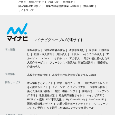
ご意見・お問い合わせ
お知らせ
利用規約
個人情報の取り扱い
募集情報等提供事業への取組
推奨環境
サイトマップ
マイナビグループの関連サイト
求人情報
学生の就活
留学経験者の就活
看護学生向け
医学生・研修医向
け
転職・求人情報
海外求人
ミドル・ハイクラスの求人
ア
ルバイト
パート
ミドル・シニアの求人
障がい者に特化した求
人紹介サービス
フリーランス・副業向け業務委託案件
医療福祉
介護の求人
進路情報
高校生の進路情報
高校生向け探究学習プログラム Locus
情報サービス
求人情報まとめサイト
総合・専門ニュース
高校生のチャレンジ
を応援するサイト
ティーンマーケティング支援
大学生活情報
働く女性の生活情報
雑誌・書籍・ソフト
海外向け
ウェディン
グ情報
世界遺産検定
総合農業情報サイト
マイナビ子育て
ECサイト構築・D2C事業支援
My CareerStudy
My CareerID
医療施設情報メディア
お買い物サポートメディア
マンスリーマ
ンション予約
AIを活用したSEOコンテンツ支援ツール