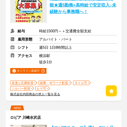
能★週5勤務×高時給で安定収入♪未
経験から事務職へ！
給与
時給1500円～＋交通費全額支給
雇用形態
アルバイト・パート
シフト
週5日 1日8時間以上
アクセス
横浜駅
徒歩1分
オンライン面接可
友達と応募歓迎
副業・Ｗワーク歓迎
ネイル可
シルバー歓迎
ヒゲ可
株式会社内田商会の求人一覧を見る
NEW
ロピア 川崎水沢店