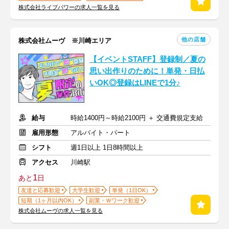
株式会社ライブパワーの求人一覧を見る
他の店舗
株式会社ムーヴ ※川崎エリア
【イベントSTAFF】登録制／夏の
思い出作りのために！単発・日払
いOK◎登録はLINEで1分♪
給与
時給1400円～時給2100円 ＋ 交通費規定支給
雇用形態
アルバイト・パート
シフト
週1日以上 1日8時間以上
アクセス
川崎駅
1
あと
日
友達と応募歓迎
大学生歓迎
単発（1日OK）
短期（1ヶ月以内OK）
副業・Ｗワーク歓迎
株式会社ムーヴの求人一覧を見る