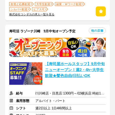
友達と応募歓迎
大学生歓迎
副業・Ｗワーク歓迎
シルバー歓迎
ピアス可
株式会社コシダカの求人一覧を見る
他の店舗
寿司活 ラゾーナ川崎 9月中旬オープン予定
【寿司屋ホールスタッフ】9月中旬
ニューオープン！週2・4h~大学生
歓迎★髪色自由/日払いOK
給与
⑴川崎店・目黒店:1300円～/⑵横浜店:時給1250円～+土日50円UP
雇用形態
アルバイト・パート
シフト
週2日以上 1日4時間以上