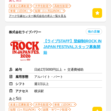
友達と応募歓迎
大学生歓迎
高校生歓迎
単発（1日OK）
短期（1ヶ月以内OK）
アーク引越センター株式会社の求人一覧を見る
他の店舗
株式会社ライブパワー
【ライブSTAFF】登録制|ROCK IN
JAPAN FESTIVALスタッフ募集開
始
給与
日給2万5000円以上 ＋ 交通費補助
雇用形態
アルバイト・パート
シフト
週1日以上
アクセス
横浜駅
5
あと
日
友達と応募歓迎
大学生歓迎
単発（1日OK）
短期（1ヶ月以内OK）
副業・Ｗワーク歓迎