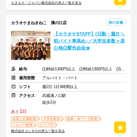
エヌエス・ジャパン株式会社の求人一覧を見る
他の店舗
カラオケまねきねこ 溝の口店
【カラオケSTAFF】[日勤・週2] ＼
初バイト率高め♪／大学生多数＝居
心地◎髪色自由★
給与
(1)時給1300円以上 (2)時給1300円以上 (3)時給1300円以上
雇用形態
アルバイト・パート
シフト
週2日 1日3時間以上
アクセス
武蔵溝ノ口駅
徒歩2分
1
あと
日
友達と応募歓迎
大学生歓迎
副業・Ｗワーク歓迎
シルバー歓迎
ピアス可
株式会社コシダカの求人一覧を見る