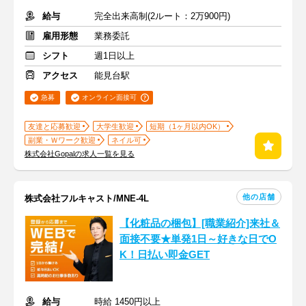
給与
完全出来高制(2ルート：2万900円)
雇用形態
業務委託
シフト
週1日以上
アクセス
能見台駅
急募
オンライン面接可
友達と応募歓迎
大学生歓迎
短期（1ヶ月以内OK）
副業・Ｗワーク歓迎
ネイル可
株式会社Gopalの求人一覧を見る
他の店舗
株式会社フルキャスト/MNE-4L
【化粧品の梱包】[職業紹介]来社＆
面接不要★単発1日～好きな日でO
K！日払い即金GET
給与
時給 1450円以上