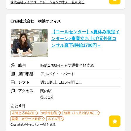
株式会社ライフコーポレーションの求人一覧を見る
Craif株式会社 横浜オフィス
【コールセンター】<夏休み限定イ
ンターン>事業立ち上げ/元外資コ
ンサル直下/時給1700円～
給与
時給1700円～＋交通費全額支給
雇用形態
アルバイト・パート
シフト
週3日以上 1日6時間以上
アクセス
関内駅
徒歩1分
4
あと
日
友達と応募歓迎
大学生歓迎
短期（1ヶ月以内OK）
副業・Ｗワーク歓迎
ネイル可
Craif株式会社の求人一覧を見る