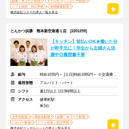
副業・Ｗワーク歓迎
ネイル可
シルバー歓迎
シフト自由・自己申告
未経験者歓迎
株式会社ツクイの求人一覧を見る
とんかつ浜勝 熊本新空港通り店 [2201259]
【キッチン】前払いOK★働いた分
が即手元に！学生から主婦さん活
躍中◎履歴書不要
給与
時給1035円～ [土日]時給1085円～ ※交通費全額支給
雇用形態
アルバイト・パート
シフト
週1日以上 1日3時間以上
アクセス
健軍町駅
車3分
大学生歓迎
高校生歓迎
副業・Ｗワーク歓迎
シルバー歓迎
シフト自由・自己申告
株式会社リンガーハットの求人一覧を見る