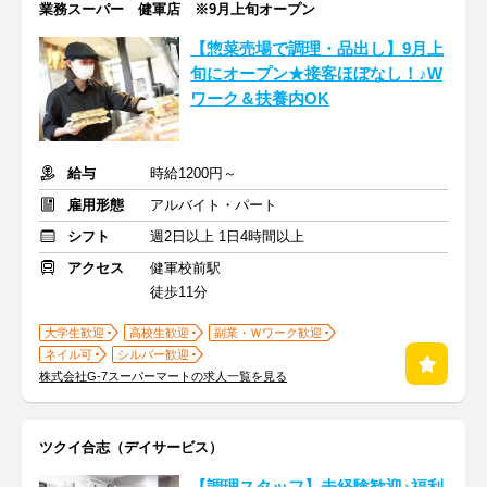
業務スーパー 健軍店 ※9月上旬オープン
【惣菜売場で調理・品出し】9月上
旬にオープン★接客ほぼなし！♪W
ワーク＆扶養内OK
給与
時給1200円～
雇用形態
アルバイト・パート
シフト
週2日以上 1日4時間以上
アクセス
健軍校前駅
徒歩11分
大学生歓迎
高校生歓迎
副業・Ｗワーク歓迎
ネイル可
シルバー歓迎
株式会社G-7スーパーマートの求人一覧を見る
ツクイ合志（デイサービス）