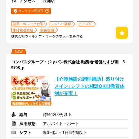
アクセス
長洲駅
オンライン面接可
副業・Ｗワーク歓迎
シルバー歓迎
ピアス可
未経験者歓迎
髪色自由
株式会社ウィルオブ・ワークの求人一覧を見る
NEW
コンパスグループ・ジャパン株式会社 勤務地:老健なすび園 3
9708_p
【介護施設の調理補助】盛り付け
メイン♪シフトの相談OK◎教育体
制が充実！
給与
時給1200円以上
雇用形態
アルバイト・パート
シフト
週3日以上 1日4時間以上