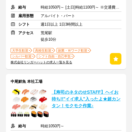
給与
時給1050円～ [土日]時給1100円～ ※交通費全額支給
雇用形態
アルバイト・パート
シフト
週1日以上 1日3時間以上
アクセス
荒尾駅
徒歩10分
大学生歓迎
高校生歓迎
副業・Ｗワーク歓迎
シルバー歓迎
シフト自由・自己申告
株式会社リンガーハットの求人一覧を見る
中尾鮮魚 本社工場
【寿司のネタのせSTAFF】ヘイお
待ち!!"イイ求人"入ったよ★超カン
タン！モクモク作業♪
給与
時給1050円～