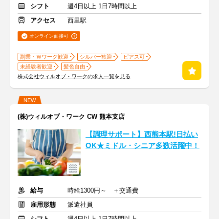
シフト
週4日以上 1日7時間以上
アクセス
西里駅
オンライン面接可
副業・Ｗワーク歓迎
シルバー歓迎
ピアス可
未経験者歓迎
髪色自由
株式会社ウィルオブ・ワークの求人一覧を見る
NEW
(株)ウィルオブ・ワーク CW 熊本支店
【調理サポート】西熊本駅!日払い
OK★ミドル・シニア多数活躍中！
給与
時給1300円～ ＋交通費
雇用形態
派遣社員
シフト
週4日以上 1日7時間以上