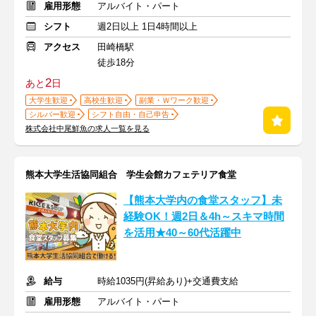
雇用形態
アルバイト・パート
シフト
週2日以上 1日4時間以上
アクセス
田崎橋駅
徒歩18分
2
あと
日
大学生歓迎
高校生歓迎
副業・Ｗワーク歓迎
シルバー歓迎
シフト自由・自己申告
株式会社中尾鮮魚の求人一覧を見る
熊本大学生活協同組合 学生会館カフェテリア食堂
【熊本大学内の食堂スタッフ】未
経験OK！週2日＆4h～スキマ時間
を活用★40～60代活躍中
給与
時給1035円(昇給あり)+交通費支給
雇用形態
アルバイト・パート