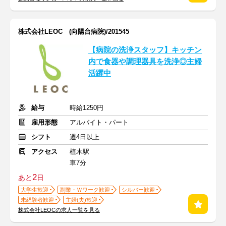
株式会社LEOC (向陽台病院)/201545
【病院の洗浄スタッフ】キッチン
内で食器や調理器具を洗浄◎主婦
活躍中
給与
時給1250円
雇用形態
アルバイト・パート
シフト
週4日以上
アクセス
植木駅
車7分
2
あと
日
大学生歓迎
副業・Ｗワーク歓迎
シルバー歓迎
未経験者歓迎
主婦(夫)歓迎
株式会社LEOCの求人一覧を見る