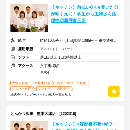
【キッチン】前払いOK★働いた分
が即手元に！学生から主婦さん活
躍中◎履歴書不要
給与
時給1035円～ [土日]時給1085円～ ※交通費全額支給
雇用形態
アルバイト・パート
シフト
週1日以上 1日3時間以上
アクセス
八丁馬場駅
車4分
大学生歓迎
高校生歓迎
副業・Ｗワーク歓迎
シルバー歓迎
シフト自由・自己申告
株式会社リンガーハットの求人一覧を見る
とんかつ浜勝 熊本大津店 [1202316]
【キッチン】<履歴書不要>Wワー