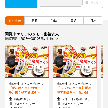
含まない
おすすめ
新着
時給
日給
月給
閲覧中エリアのジモト密着求人
情報更新：2026年08月06日の11時ごろ
株式会社じじやコーポレーション
株式会社じじやコーポレーション
【ばんばん寿しのホー
【じじやのホール】働き
【
ル】働きやすさ改革＝日
やすさ改革＝日払い始め
時
払いStart！夏休み限定◎
ました！夏休み限定も歓
定
時給1200円～
＜平 日＞時給1100円 ＜土日祝＞時給1150円
7・8月限定時給も★
迎★高校生OK
し
アルバイト・パート
アルバイト・パート