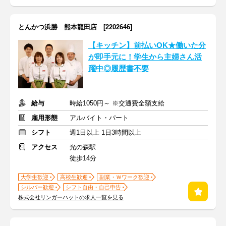
とんかつ浜勝 熊本龍田店 [2202646]
【キッチン】前払いOK★働いた分
が即手元に！学生から主婦さん活
躍中◎履歴書不要
給与
時給1050円～ ※交通費全額支給
雇用形態
アルバイト・パート
シフト
週1日以上 1日3時間以上
アクセス
光の森駅
徒歩14分
大学生歓迎
高校生歓迎
副業・Ｗワーク歓迎
シルバー歓迎
シフト自由・自己申告
株式会社リンガーハットの求人一覧を見る