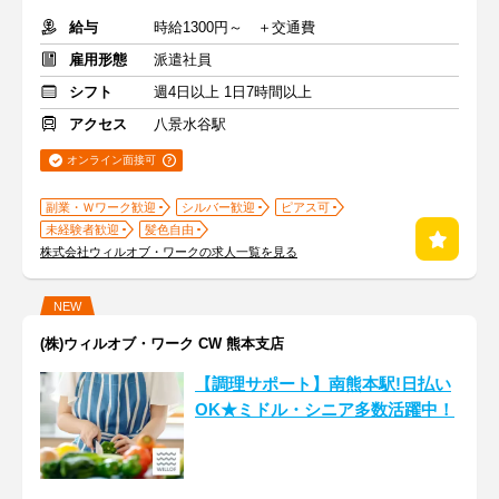
給与
時給1300円～ ＋交通費
雇用形態
派遣社員
シフト
週4日以上 1日7時間以上
アクセス
八景水谷駅
オンライン面接可
副業・Ｗワーク歓迎
シルバー歓迎
ピアス可
未経験者歓迎
髪色自由
株式会社ウィルオブ・ワークの求人一覧を見る
NEW
(株)ウィルオブ・ワーク CW 熊本支店
【調理サポート】南熊本駅!日払い
OK★ミドル・シニア多数活躍中！