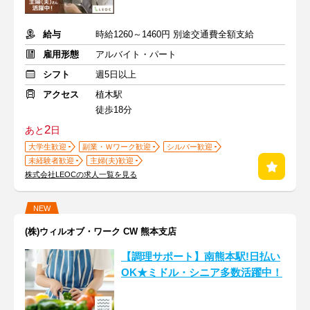
給与
時給1260～1460円 別途交通費全額支給
雇用形態
アルバイト・パート
シフト
週5日以上
アクセス
植木駅
徒歩18分
2
あと
日
大学生歓迎
副業・Ｗワーク歓迎
シルバー歓迎
未経験者歓迎
主婦(夫)歓迎
株式会社LEOCの求人一覧を見る
NEW
(株)ウィルオブ・ワーク CW 熊本支店
【調理サポート】南熊本駅!日払い
OK★ミドル・シニア多数活躍中！