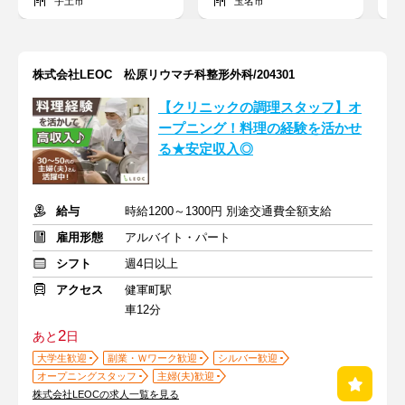
宇土市
玉名市
株式会社LEOC 松原リウマチ科整形外科/204301
【クリニックの調理スタッフ】オ
ープニング！料理の経験を活かせ
る★安定収入◎
給与
時給1200～1300円 別途交通費全額支給
雇用形態
アルバイト・パート
シフト
週4日以上
アクセス
健軍町駅
車12分
2
あと
日
大学生歓迎
副業・Ｗワーク歓迎
シルバー歓迎
オープニングスタッフ
主婦(夫)歓迎
株式会社LEOCの求人一覧を見る