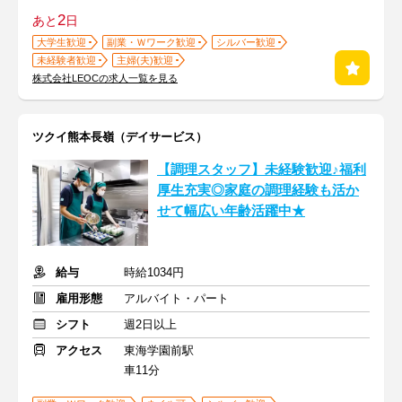
2
あと
日
大学生歓迎
副業・Ｗワーク歓迎
シルバー歓迎
未経験者歓迎
主婦(夫)歓迎
株式会社LEOCの求人一覧を見る
ツクイ熊本長嶺（デイサービス）
【調理スタッフ】未経験歓迎♪福利
厚生充実◎家庭の調理経験も活か
せて幅広い年齢活躍中★
給与
時給1034円
雇用形態
アルバイト・パート
シフト
週2日以上
アクセス
東海学園前駅
車11分