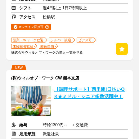
シフト
週4日以上 1日7時間以上
アクセス
松橋駅
オンライン面接可
副業・Ｗワーク歓迎
シルバー歓迎
ピアス可
未経験者歓迎
髪色自由
株式会社ウィルオブ・ワークの求人一覧を見る
NEW
(株)ウィルオブ・ワーク CW 熊本支店
【調理サポート】西里駅!日払いO
K★ミドル・シニア多数活躍中！
給与
時給1300円～ ＋交通費
雇用形態
派遣社員