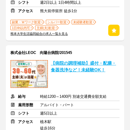
シフト
週2日以上 1日4時間以上
アクセス
熊大前停留所 徒歩1分
副業・Ｗワーク歓迎
シルバー歓迎
未経験者歓迎
1日4h以内可
主婦(夫)歓迎
熊本大学生活協同組合の求人一覧を見る
株式会社LEOC 向陽台病院/201545
【病院の調理補助】盛付・配膳・
食器洗浄など！未経験OK！
給与
時給1200～1400円 別途交通費全額支給
雇用形態
アルバイト・パート
シフト
週5日以上
アクセス
植木駅
徒歩16分