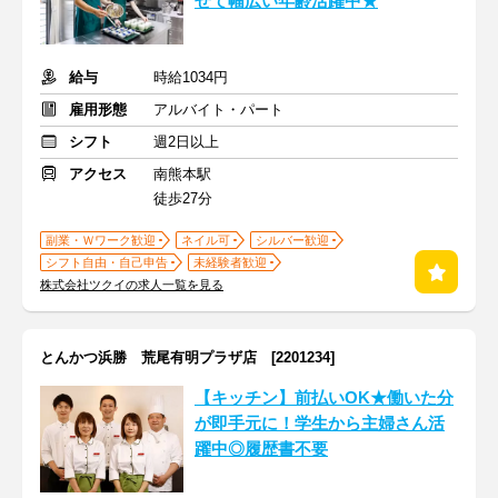
せて幅広い年齢活躍中★
給与
時給1034円
雇用形態
アルバイト・パート
シフト
週2日以上
アクセス
南熊本駅
徒歩27分
副業・Ｗワーク歓迎
ネイル可
シルバー歓迎
シフト自由・自己申告
未経験者歓迎
株式会社ツクイの求人一覧を見る
とんかつ浜勝 荒尾有明プラザ店 [2201234]
【キッチン】前払いOK★働いた分
が即手元に！学生から主婦さん活
躍中◎履歴書不要