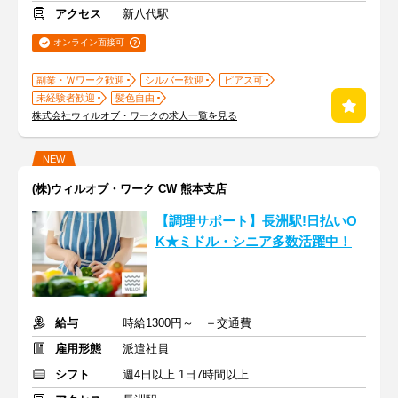
アクセス
新八代駅
オンライン面接可
副業・Ｗワーク歓迎
シルバー歓迎
ピアス可
未経験者歓迎
髪色自由
株式会社ウィルオブ・ワークの求人一覧を見る
NEW
(株)ウィルオブ・ワーク CW 熊本支店
【調理サポート】長洲駅!日払いO
K★ミドル・シニア多数活躍中！
給与
時給1300円～ ＋交通費
雇用形態
派遣社員
シフト
週4日以上 1日7時間以上