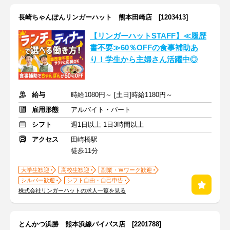
長崎ちゃんぽんリンガーハット 熊本田崎店 [1203413]
【リンガーハットSTAFF】≪履歴
書不要≫60％OFFの食事補助あ
り！学生から主婦さん活躍中◎
給与
時給1080円～ [土日]時給1180円～
雇用形態
アルバイト・パート
シフト
週1日以上 1日3時間以上
アクセス
田崎橋駅
徒歩11分
大学生歓迎
高校生歓迎
副業・Ｗワーク歓迎
シルバー歓迎
シフト自由・自己申告
株式会社リンガーハットの求人一覧を見る
とんかつ浜勝 熊本浜線バイパス店 [2201788]