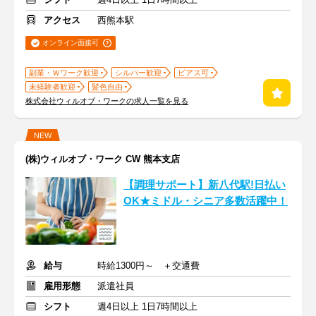
アクセス
西熊本駅
オンライン面接可
副業・Ｗワーク歓迎
シルバー歓迎
ピアス可
未経験者歓迎
髪色自由
株式会社ウィルオブ・ワークの求人一覧を見る
NEW
(株)ウィルオブ・ワーク CW 熊本支店
【調理サポート】新八代駅!日払い
OK★ミドル・シニア多数活躍中！
給与
時給1300円～ ＋交通費
雇用形態
派遣社員
シフト
週4日以上 1日7時間以上