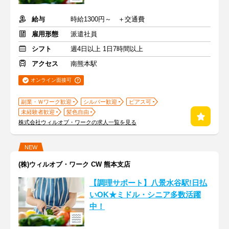
給与
時給1300円～ ＋交通費
雇用形態
派遣社員
シフト
週4日以上 1日7時間以上
アクセス
南熊本駅
オンライン面接可
副業・Ｗワーク歓迎
シルバー歓迎
ピアス可
未経験者歓迎
髪色自由
株式会社ウィルオブ・ワークの求人一覧を見る
NEW
(株)ウィルオブ・ワーク CW 熊本支店
【調理サポート】八景水谷駅!日払
いOK★ミドル・シニア多数活躍
中！