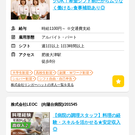
クOK！希望シフト制だからムリな
く働ける♪食事補助あり◎
給与
時給1100円～ ※交通費支給
雇用形態
アルバイト・パート
シフト
週1日以上 1日3時間以上
アクセス
肥後大津駅
徒歩8分
大学生歓迎
高校生歓迎
副業・Ｗワーク歓迎
シルバー歓迎
シフト自由・自己申告
株式会社リンガーハットの求人一覧を見る
株式会社LEOC (向陽台病院)/201545
【病院の調理スタッフ】料理の経
験・スキルを活かせる★安定収入
◎