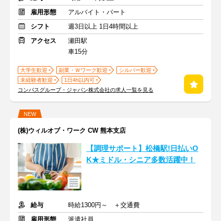
雇用形態
アルバイト・パート
シフト
週3日以上 1日4時間以上
アクセス
瀬田駅
車15分
大学生歓迎
副業・Ｗワーク歓迎
シルバー歓迎
未経験者歓迎
1日4h以内可
コンパスグループ・ジャパン株式会社の求人一覧を見る
NEW
(株)ウィルオブ・ワーク CW 熊本支店
【調理サポート】松橋駅!日払いO
K★ミドル・シニア多数活躍中！
給与
時給1300円～ ＋交通費
雇用形態
派遣社員