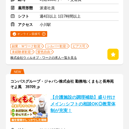
雇用形態
派遣社員
シフト
週4日以上 1日7時間以上
アクセス
小川駅
オンライン面接可
副業・Ｗワーク歓迎
シルバー歓迎
ピアス可
未経験者歓迎
髪色自由
株式会社ウィルオブ・ワークの求人一覧を見る
NEW
コンパスグループ・ジャパン株式会社 勤務地:くまもと長寿苑
そよ風 39709_p
【介護施設の調理補助】盛り付け
メイン♪シフトの相談OK◎教育体
制が充実！