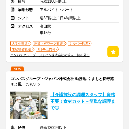
給与
時給1100円以上
雇用形態
アルバイト・パート
シフト
週3日以上 1日4時間以上
アクセス
瀬田駅
車15分
大学生歓迎
副業・Ｗワーク歓迎
シルバー歓迎
未経験者歓迎
1日4h以内可
コンパスグループ・ジャパン株式会社の求人一覧を見る
NEW
コンパスグループ・ジャパン株式会社 勤務地:くまもと長寿苑
そよ風 39709_p
【介護施設の調理スタッフ】資格
不要！食材カット～簡単な調理ま
で◎
給与
時給1300円以上