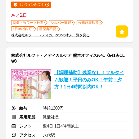
オンライン面接可
2
あと
日
副業・Ｗワーク歓迎
シルバー歓迎
未経験者歓迎
1日4h以内可
履歴書不要
株式会社ルフト・メディカルケアの求人一覧を見る
株式会社ルフト・メディカルケア 熊本オフィス/641《641★CL
W》
【調理補助】残業なし！フルタイ
ム歓迎！平日のみOK！午前！夕
方！1日4時間以内OK！
給与
時給1200円
雇用形態
派遣社員
シフト
週4日 1日4時間以上
アクセス
八代駅