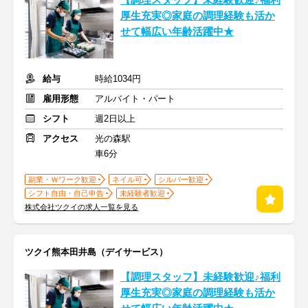
【調理スタッフ】未経験歓迎♪福利
厚生充実◎家庭の調理経験も活か
せて幅広い年齢活躍中★
給与
時給1034円
雇用形態
アルバイト・パート
シフト
週2日以上
アクセス
光の森駅
車6分
副業・Ｗワーク歓迎
ネイル可
シルバー歓迎
シフト自由・自己申告
未経験者歓迎
株式会社ツクイの求人一覧を見る
ツクイ熊本田井島（デイサービス）
【調理スタッフ】未経験歓迎♪福利
厚生充実◎家庭の調理経験も活か