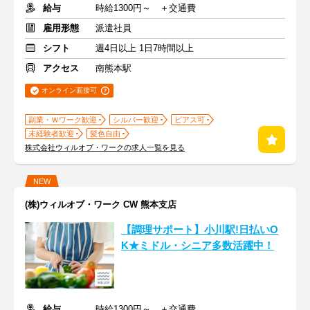
給与
時給1300円～ ＋交通費
雇用形態
派遣社員
シフト
週4日以上 1日7時間以上
アクセス
南熊本駅
オンライン面接可
副業・Ｗワーク歓迎
シルバー歓迎
ピアス可
未経験者歓迎
髪色自由
株式会社ウィルオブ・ワークの求人一覧を見る
NEW
(株)ウィルオブ・ワーク CW 熊本支店
【調理サポート】小川駅!日払いO
K★ミドル・シニア多数活躍中！
給与
時給1300円～ ＋交通費