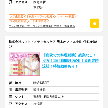
アクセス
西熊本駅
車13分
大学生歓迎
副業・Ｗワーク歓迎
シルバー歓迎
未経験者歓迎
1日4h以内可
コンパスグループ・ジャパン株式会社の求人一覧を見る
株式会社ルフト・メディカルケア 熊本オフィス/641《641★DA
J》
【病院での料理補助】残業なし！
夕方！1日4時間以内OK！原則定時
退社！時短勤務あり！
給与
時給1350円
雇用形態
派遣社員
シフト
週5日 1日3.5時間以上
アクセス
水俣駅