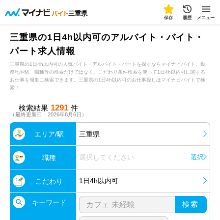
三重県
保存
履歴
メニュー
三重県の1日4h以内可のアルバイト・バイト・
パート求人情報
三重県の1日4h以内可の人気バイト・アルバイト・パートを探すならマイナビバイト。勤
務地や駅、職種等の検索だけではなく、こだわり条件検索を使って1日4h以内可に関する
お仕事を簡単に検索できます。三重県の1日4h以内可のお仕事探しはマイナビバイトで検
索！
1291
検索結果
件
（最終更新日：2026年8月6日）
エリア/駅
三重県
選択してください
選択
職種
1日4h以内可
こだわり
キーワード
検索