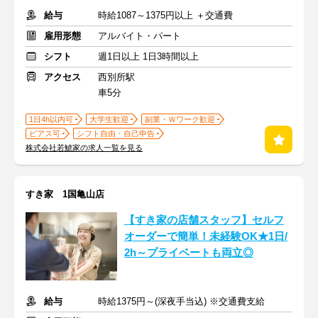
給与
時給1087～1375円以上 ＋交通費
雇用形態
アルバイト・パート
シフト
週1日以上 1日3時間以上
アクセス
西別所駅
車5分
1日4h以内可
大学生歓迎
副業・Ｗワーク歓迎
ピアス可
シフト自由・自己申告
株式会社若鯱家の求人一覧を見る
すき家 1国亀山店
【すき家の店舗スタッフ】セルフ
オーダーで簡単！未経験OK★1日/
2h～プライベートも両立◎
給与
時給1375円～(深夜手当込) ※交通費支給