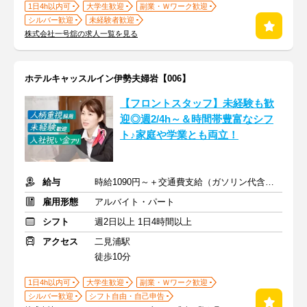
1日4h以内可
大学生歓迎
副業・Ｗワーク歓迎
シルバー歓迎
未経験者歓迎
株式会社一号舘の求人一覧を見る
ホテルキャッスルイン伊勢夫婦岩【006】
【フロントスタッフ】未経験も歓
迎◎週2/4h～＆時間帯豊富なシフ
ト♪家庭や学業とも両立！
給与
時給1090円～＋交通費支給（ガソリン代含む）
雇用形態
アルバイト・パート
シフト
週2日以上 1日4時間以上
アクセス
二見浦駅
徒歩10分
1日4h以内可
大学生歓迎
副業・Ｗワーク歓迎
シルバー歓迎
シフト自由・自己申告