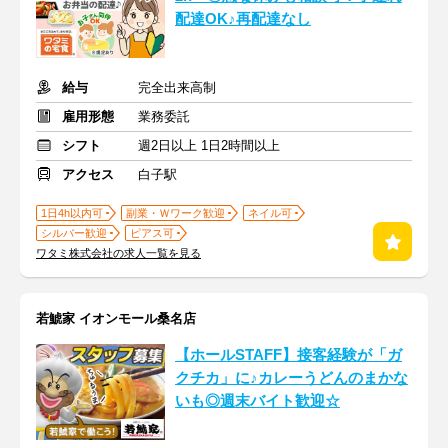
配達OK♪再配達なし
給与
完全出来高制
雇用形態
業務委託
シフト
週2日以上 1日2時間以上
アクセス
白子駅
1日4h以内可
副業・Ｗワーク歓迎
ネイル可
シルバー歓迎
ピアス可
ワタミ株式会社の求人一覧を見る
若鯱家 イオンモール桑名店
【ホールSTAFF】接客経験が「ガ
クチカ」に♪カレーうどんのまかな
いも◎週末バイト歓迎☆