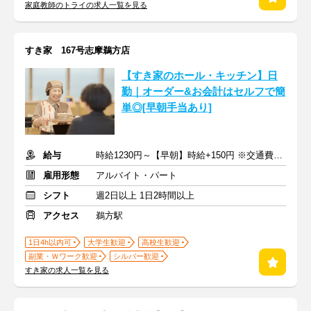
家庭教師のトライの求人一覧を見る
すき家 167号志摩鵜方店
【すき家のホール・キッチン】日
勤｜オーダー&お会計はセルフで簡
単◎[早朝手当あり]
給与
時給1230円～【早朝】時給+150円 ※交通費支給
雇用形態
アルバイト・パート
シフト
週2日以上 1日2時間以上
アクセス
鵜方駅
1日4h以内可
大学生歓迎
高校生歓迎
副業・Ｗワーク歓迎
シルバー歓迎
すき家の求人一覧を見る