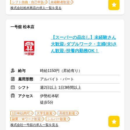
シフト自由・自己申告
未経験者歓迎
株式会社柏木商店の求人一覧を見る
一号舘 松本店
【スーパーの品出し】未経験さん
大歓迎♪ダブルワーク・主婦(夫)さ
ん歓迎♪扶養内勤務OK！
給与
時給1150円（昇給有り）
雇用形態
アルバイト・パート
シフト
週2日以上 1日3時間以上
アクセス
伊勢松本駅
徒歩5分
1日4h以内可
大学生歓迎
高校生歓迎
副業・Ｗワーク歓迎
シルバー歓迎
株式会社一号舘の求人一覧を見る