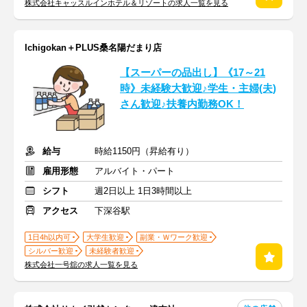
株式会社キャッスルインホテル＆リゾートの求人一覧を見る
Ichigokan＋PLUS桑名陽だまり店
【スーパーの品出し】《17～21
時》未経験大歓迎♪学生・主婦(夫)
さん歓迎♪扶養内勤務OK！
給与
時給1150円（昇給有り）
雇用形態
アルバイト・パート
シフト
週2日以上 1日3時間以上
アクセス
下深谷駅
1日4h以内可
大学生歓迎
副業・Ｗワーク歓迎
シルバー歓迎
未経験者歓迎
株式会社一号舘の求人一覧を見る