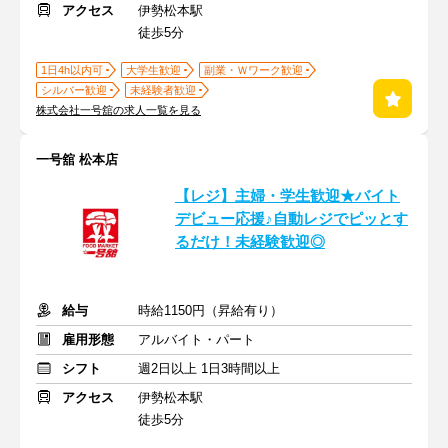
アクセス
伊勢松本駅
徒歩5分
1日4h以内可
大学生歓迎
副業・Ｗワーク歓迎
シルバー歓迎
未経験者歓迎
株式会社一号舘の求人一覧を見る
一号舘 松本店
【レジ】主婦・学生歓迎★バイト
デビュー応援♪自動レジでピッとす
るだけ！未経験歓迎◎
給与
時給1150円（昇給有り）
雇用形態
アルバイト・パート
シフト
週2日以上 1日3時間以上
アクセス
伊勢松本駅
徒歩5分