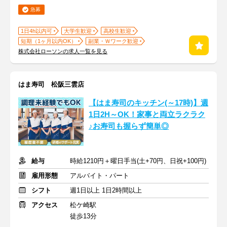
急募
1日4h以内可
大学生歓迎
高校生歓迎
短期（1ヶ月以内OK）
副業・Ｗワーク歓迎
株式会社ローソンの求人一覧を見る
はま寿司 松阪三雲店
【はま寿司のキッチン(～17時)】週
1日2H～OK！家事と両立ラクラク
♪お寿司も握らず簡単◎
給与
時給1210円＋曜日手当(土+70円、日祝+100円)
雇用形態
アルバイト・パート
シフト
週1日以上 1日2時間以上
アクセス
松ケ崎駅
徒歩13分