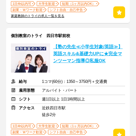
1日4h以内可
大学生歓迎
短期（1ヶ月以内OK）
副業・Ｗワーク歓迎
シフト自由・自己申告
家庭教師のトライの求人一覧を見る
個別教室のトライ 四日市駅前校
【塾の先生≪小学生対象/英語≫】
英語スキル&基礎力UPに★完全マ
ンツーマン指導◎私服OK
給与
1コマ(60分)：1350～3750円＋交通費
雇用形態
アルバイト・パート
シフト
週1日以上 1日1時間以上
アクセス
近鉄四日市駅
徒歩2分
1日4h以内可
大学生歓迎
短期（1ヶ月以内OK）
副業・Ｗワーク歓迎
シフト自由・自己申告