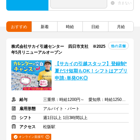
含まない
おすすめ
新着
時給
日給
月給
他の店舗
株式会社サカイ引越センター 四日市支社 ※2025
年5月リニューアルオープン
【サカイの引越スタッフ】登録制*
夏だけ短期もOK！シフトはアプリ
申請♪単発OK◎
給与
三重県：時給1200円～ 愛知県：時給1250円～+交通費・他手当
雇用形態
アルバイト・パート
シフト
週1日以上 1日3時間以上
アクセス
松阪駅
オンライン面接可