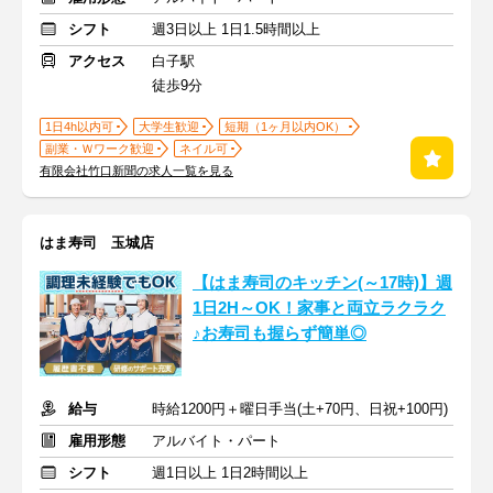
シフト
週3日以上 1日1.5時間以上
アクセス
白子駅
徒歩9分
1日4h以内可
大学生歓迎
短期（1ヶ月以内OK）
副業・Ｗワーク歓迎
ネイル可
有限会社竹口新聞の求人一覧を見る
はま寿司 玉城店
【はま寿司のキッチン(～17時)】週
1日2H～OK！家事と両立ラクラク
♪お寿司も握らず簡単◎
給与
時給1200円＋曜日手当(土+70円、日祝+100円)
雇用形態
アルバイト・パート
シフト
週1日以上 1日2時間以上