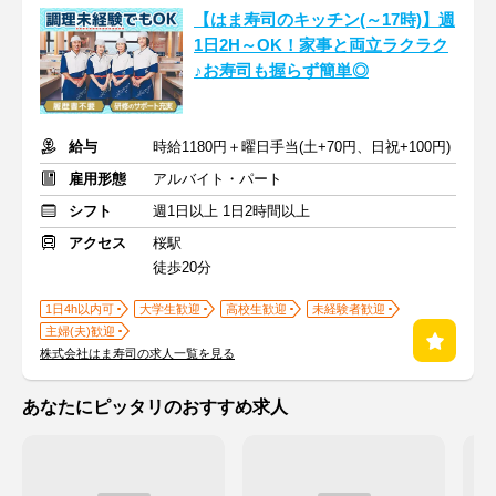
【はま寿司のキッチン(～17時)】週
1日2H～OK！家事と両立ラクラク
♪お寿司も握らず簡単◎
給与
時給1180円＋曜日手当(土+70円、日祝+100円)
雇用形態
アルバイト・パート
シフト
週1日以上 1日2時間以上
アクセス
桜駅
徒歩20分
1日4h以内可
大学生歓迎
高校生歓迎
未経験者歓迎
主婦(夫)歓迎
株式会社はま寿司の求人一覧を見る
あなたにピッタリのおすすめ求人