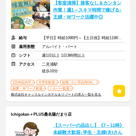
【客室清掃】接客なし＆カンタン
作業！週1～スキマ時間で稼げる♪
主婦・Wワーク活躍中◎
給与
【平日】時給1090円～【土日祝】時給1190円～ ※交通費規定支給
雇用形態
アルバイト・パート
シフト
週1日以上 1日3時間以上
アクセス
二見浦駅
徒歩10分
1日4h以内可
大学生歓迎
短期（1ヶ月以内OK）
副業・Ｗワーク歓迎
シルバー歓迎
株式会社キャッスルインホテル＆リゾートの求人一覧を見る
Ichigokan＋PLUS桑名陽だまり店
【スーパーの品出し】《7～11時》
未経験大歓迎♪学生・主婦(夫)さん