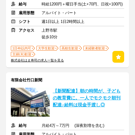
給与
時給1200円＋曜日手当(土+70円、日祝+100円)
雇用形態
アルバイト・パート
シフト
週1日以上 1日2時間以上
アクセス
上野市駅
徒歩10分
1日4h以内可
大学生歓迎
高校生歓迎
未経験者歓迎
主婦(夫)歓迎
株式会社はま寿司の求人一覧を見る
有限会社竹口新聞
【新聞配達】朝の時間が、子ども
の教育費に。一人でモクモク朝刊
配達♪給料は現金手渡し◎
給与
月給4万～7万円 (深夜割増を含む)
雇用形態
アルバイト・パート