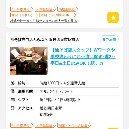
1日4h以内可
大学生歓迎
高校生歓迎
単発（1日OK）
短期（1ヶ月以内OK）
株式会社サカイ引越センターの求人一覧を見る
他の店舗
油そば専門店ぶらぶら 近鉄四日市駅前店
【油そば店スタッフ】Wワークや
学校終わりにお小遣い稼ぎ♪週2～
平日&土日のみOK！駅チカ
給与
時給1200円～＋交通費支給
雇用形態
アルバイト・パート
シフト
週2日以上 1日4時間以上
アクセス
近鉄四日市駅
徒歩2分
1日4h以内可
大学生歓迎
副業・Ｗワーク歓迎