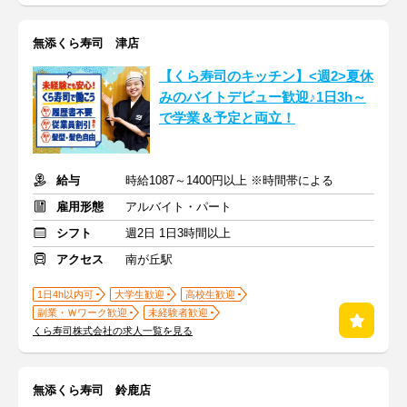
無添くら寿司 津店
【くら寿司のキッチン】<週2>夏休
みのバイトデビュー歓迎♪1日3h～
で学業＆予定と両立！
給与
時給1087～1400円以上 ※時間帯による
雇用形態
アルバイト・パート
シフト
週2日 1日3時間以上
アクセス
南が丘駅
1日4h以内可
大学生歓迎
高校生歓迎
副業・Ｗワーク歓迎
未経験者歓迎
くら寿司株式会社の求人一覧を見る
無添くら寿司 鈴鹿店