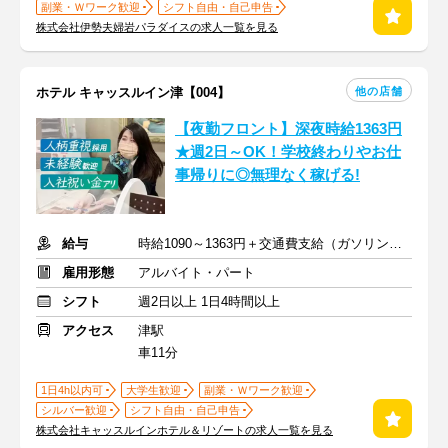
副業・Ｗワーク歓迎
シフト自由・自己申告
株式会社伊勢夫婦岩パラダイスの求人一覧を見る
他の店舗
ホテル キャッスルイン津【004】
【夜勤フロント】深夜時給1363円
★週2日～OK！学校終わりやお仕
事帰りに◎無理なく稼げる!
給与
時給1090～1363円＋交通費支給（ガソリン代含む）
雇用形態
アルバイト・パート
シフト
週2日以上 1日4時間以上
アクセス
津駅
車11分
1日4h以内可
大学生歓迎
副業・Ｗワーク歓迎
シルバー歓迎
シフト自由・自己申告
株式会社キャッスルインホテル＆リゾートの求人一覧を見る