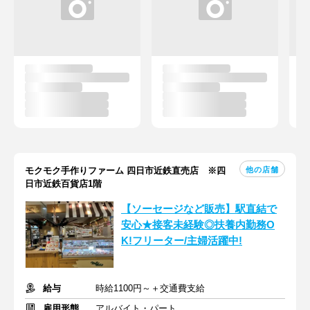
他の店舗
モクモク手作りファーム 四日市近鉄直売店 ※四
日市近鉄百貨店1階
【ソーセージなど販売】駅直結で
安心★接客未経験◎扶養内勤務O
K!フリーター/主婦活躍中!
給与
時給1100円～＋交通費支給
雇用形態
アルバイト・パート