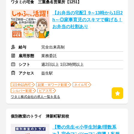
ワタミの宅食 三重桑名営業所【1251】
【お弁当の宅配】9～13時から1日2
h～◎家事育児のスキマで稼げる！
お弁当の社割あり
給与
完全出来高制
雇用形態
業務委託
シフト
週2日以上 1日2時間以上
アクセス
益生駅
1日4h以内可
副業・Ｗワーク歓迎
ネイル可
シルバー歓迎
ピアス可
ワタミ株式会社の求人一覧を見る
個別教室のトライ 津新町駅前校
【塾の先生≪小学生対象/理数系