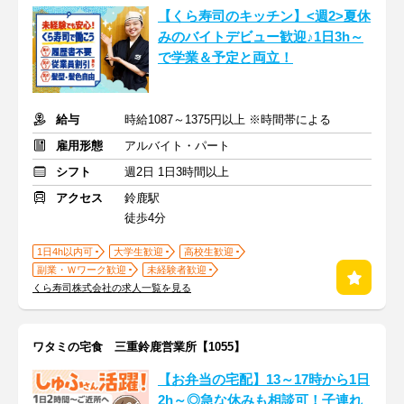
【くら寿司のキッチン】<週2>夏休
みのバイトデビュー歓迎♪1日3h～
で学業＆予定と両立！
給与
時給1087～1375円以上 ※時間帯による
雇用形態
アルバイト・パート
シフト
週2日 1日3時間以上
アクセス
鈴鹿駅
徒歩4分
1日4h以内可
大学生歓迎
高校生歓迎
副業・Ｗワーク歓迎
未経験者歓迎
くら寿司株式会社の求人一覧を見る
ワタミの宅食 三重鈴鹿営業所【1055】
【お弁当の宅配】13～17時から1日
2h～◎急な休みも相談可！子連れ