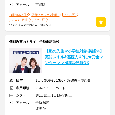
アクセス
宮町駅
1日4h以内可
副業・Ｗワーク歓迎
ネイル可
シルバー歓迎
ピアス可
ワタミ株式会社の求人一覧を見る
個別教室のトライ 伊勢市駅前校
【塾の先生≪小学生対象/英語≫】
英語スキル&基礎力UPに★完全マ
ンツーマン指導◎私服OK
給与
1コマ(60分)：1350～3750円＋交通費
雇用形態
アルバイト・パート
シフト
週1日以上 1日1時間以上
アクセス
伊勢市駅
徒歩7分