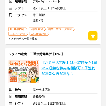
雇用形態
アルバイト・パート
シフト
週2日以上 1日2時間以上
アクセス
井田川駅
徒歩2分
1日4h以内可
大学生歓迎
副業・Ｗワーク歓迎
シルバー歓迎
未経験者歓迎
すき家の求人一覧を見る
ワタミの宅食 三重伊勢営業所【1269】
【お弁当の宅配】13～17時から1日
2h～◎急な休みも相談可！子連れ
配達OK♪再配達なし
給与
完全出来高制
雇用形態
業務委託
シフト
週2日以上 1日2時間以上