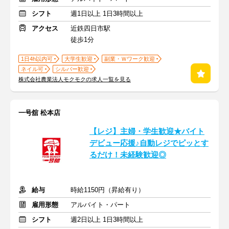
シフト
週1日以上 1日3時間以上
アクセス
近鉄四日市駅
徒歩1分
1日4h以内可
大学生歓迎
副業・Ｗワーク歓迎
ネイル可
シルバー歓迎
株式会社農業法人モクモクの求人一覧を見る
一号舘 松本店
【レジ】主婦・学生歓迎★バイト
デビュー応援♪自動レジでピッとす
るだけ！未経験歓迎◎
給与
時給1150円（昇給有り）
雇用形態
アルバイト・パート
シフト
週2日以上 1日3時間以上