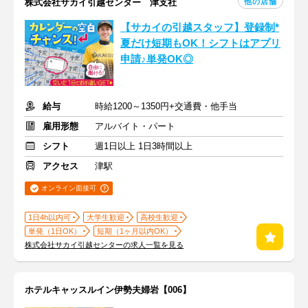
他の店舗
株式会社サカイ引越センター 津支社
【サカイの引越スタッフ】登録制*
夏だけ短期もOK！シフトはアプリ
申請♪単発OK◎
給与
時給1200～1350円+交通費・他手当
雇用形態
アルバイト・パート
シフト
週1日以上 1日3時間以上
アクセス
津駅
オンライン面接可
1日4h以内可
大学生歓迎
高校生歓迎
単発（1日OK）
短期（1ヶ月以内OK）
株式会社サカイ引越センターの求人一覧を見る
ホテルキャッスルイン伊勢夫婦岩【006】