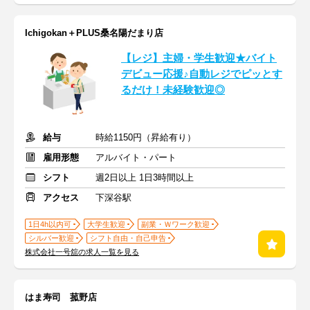
Ichigokan＋PLUS桑名陽だまり店
【レジ】主婦・学生歓迎★バイト
デビュー応援♪自動レジでピッとす
るだけ！未経験歓迎◎
給与
時給1150円（昇給有り）
雇用形態
アルバイト・パート
シフト
週2日以上 1日3時間以上
アクセス
下深谷駅
1日4h以内可
大学生歓迎
副業・Ｗワーク歓迎
シルバー歓迎
シフト自由・自己申告
株式会社一号舘の求人一覧を見る
はま寿司 菰野店