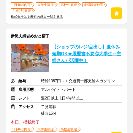
1日4h以内可
大学生歓迎
高校生歓迎
未経験者歓迎
主婦(夫)歓迎
株式会社はま寿司の求人一覧を見る
伊勢夫婦岩めおと横丁
【ショップのレジ/品出し】夏休み
短期OK★履歴書不要◎大学生～主
婦さんが活躍中！
給与
時給1087円～＋交通費一部支給＆ガソリン代もOK！
雇用形態
アルバイト・パート
シフト
週2日以上 1日4時間以上
アクセス
二見浦駅
徒歩15分
本日、掲載終了
1日4h以内可
大学生歓迎
高校生歓迎