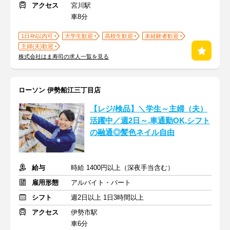
アクセス
宮川駅
車8分
1日4h以内可
大学生歓迎
高校生歓迎
未経験者歓迎
主婦(夫)歓迎
株式会社はま寿司の求人一覧を見る
ローソン 伊勢船江三丁目店
【レジ/検品】＼学生～主婦（夫）
活躍中／週2日～,車通勤OK,シフト
の融通◎髪色ネイル自由
給与
時給 1400円以上（深夜手当含む）
雇用形態
アルバイト・パート
シフト
週2日以上 1日3時間以上
アクセス
伊勢市駅
車6分