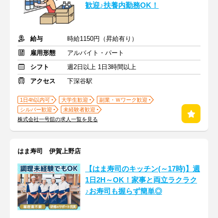
歓迎♪扶養内勤務OK！
給与
時給1150円（昇給有り）
雇用形態
アルバイト・パート
シフト
週2日以上 1日3時間以上
アクセス
下深谷駅
1日4h以内可
大学生歓迎
副業・Ｗワーク歓迎
シルバー歓迎
未経験者歓迎
株式会社一号舘の求人一覧を見る
はま寿司 伊賀上野店
【はま寿司のキッチン(～17時)】週
1日2H～OK！家事と両立ラクラク
♪お寿司も握らず簡単◎