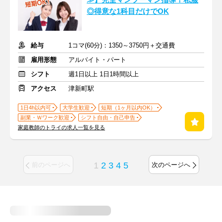
≫】完全マンツーマン指導！私服
◎得意な1科目だけでOK
給与
1コマ(60分)：1350～3750円＋交通費
雇用形態
アルバイト・パート
シフト
週1日以上 1日1時間以上
アクセス
津新町駅
1日4h以内可
大学生歓迎
短期（1ヶ月以内OK）
副業・Ｗワーク歓迎
シフト自由・自己申告
家庭教師のトライの求人一覧を見る
1
2
3
4
5
前のページへ
次のページへ