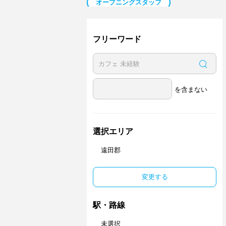
オープニングスタッフ
日払い／週払い
副業・Ｗワーク歓迎
ネイル可
フリーワード
を含まない
選択エリア
遠田郡
変更する
駅・路線
未選択