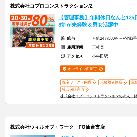
株式会社コプロコンストラクション/Z
【管理事務】年間休日なんと125日
8割が未経験＆男女活躍中
給与
月給24万580円～+皆勤
雇用形態
正社員
アクセス
小牛田駅
オンライン面接可
在宅ワーク・内職
未経験者歓迎
主
社会保険完備
株式会社コプロコンストラクションの求人一
株式会社ウィルオブ・ワーク FO仙台支店