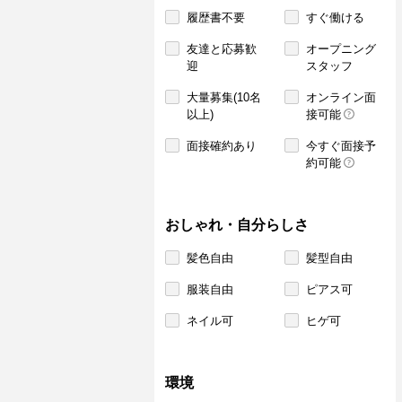
履歴書不要
すぐ働ける
友達と応募歓
オープニング
迎
スタッフ
大量募集(10名
オンライン面
以上)
接可能
面接確約あり
今すぐ面接予
約可能
おしゃれ・自分らしさ
髪色自由
髪型自由
服装自由
ピアス可
ネイル可
ヒゲ可
環境