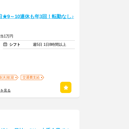
★9～10連休も年3回！転勤なし♪
手当1万円
シフト
週5日 1日8時間以上
婦(夫)歓迎
交通費支給
覧を見る