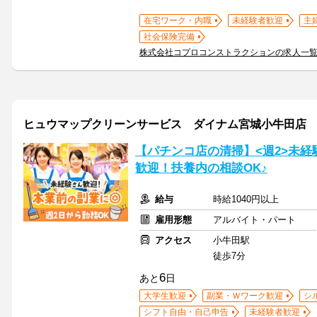
在宅ワーク・内職
未経験者歓迎
主
社会保険完備
株式会社コプロコンストラクションの求人一
ヒュウマップクリーンサービス ダイナム宮城小牛田店
【パチンコ店の清掃】<週2>未経
歓迎！扶養内の相談OK♪
給与
時給1040円以上
雇用形態
アルバイト・パート
アクセス
小牛田駅
徒歩7分
6
あと
日
大学生歓迎
副業・Ｗワーク歓迎
シ
シフト自由・自己申告
未経験者歓迎