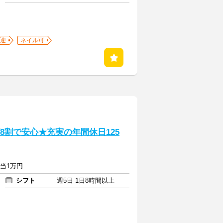
迎
ネイル可
8割で安心★充実の年間休日125
手当1万円
シフト
週5日 1日8時間以上