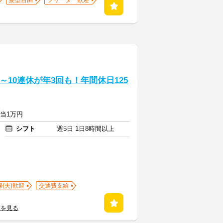
髪型自由
フリーター歓迎
10連休が年3回も！年間休日125
手当1万円
シフト
週5日 1日8時間以上
婦(夫)歓迎
交通費支給
覧を見る