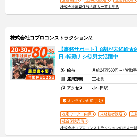
髪色自由
主婦(夫)歓迎
交通費支給
株式会社垣﨑住設の求人一覧を見る
株式会社コプロコンストラクション/Z
【事務サポート】8割が未経験★9～
日♪転勤ナシ◎男女活躍中
給与
月給24万580円～+皆勤
雇用形態
正社員
アクセス
小牛田駅
オンライン面接可
在宅ワーク・内職
未経験者歓迎
主
社会保険完備
株式会社コプロコンストラクションの求人一