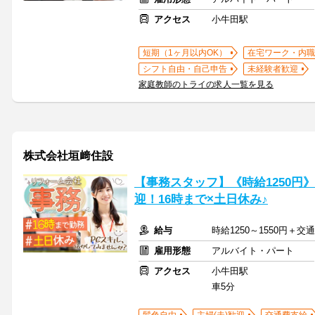
アクセス
小牛田駅
短期（1ヶ月以内OK）
在宅ワーク・内職
シフト自由・自己申告
未経験者歓迎
家庭教師のトライの求人一覧を見る
株式会社垣﨑住設
【事務スタッフ】《時給1250円
迎！16時まで×土日休み♪
給与
時給1250～1550円＋交
雇用形態
アルバイト・パート
アクセス
小牛田駅
車5分