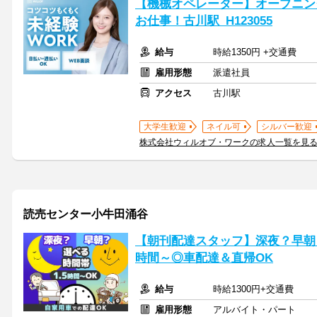
【機械オペレーター】オープニン
お仕事！古川駅_H123055
給与
時給1350円 +交通費
雇用形態
派遣社員
アクセス
古川駅
大学生歓迎
ネイル可
シルバー歓迎
株式会社ウィルオブ・ワークの求人一覧を見
読売センター小牛田涌谷
【朝刊配達スタッフ】深夜？早朝
時間～◎車配達＆直帰OK
給与
時給1300円+交通費
雇用形態
アルバイト・パート