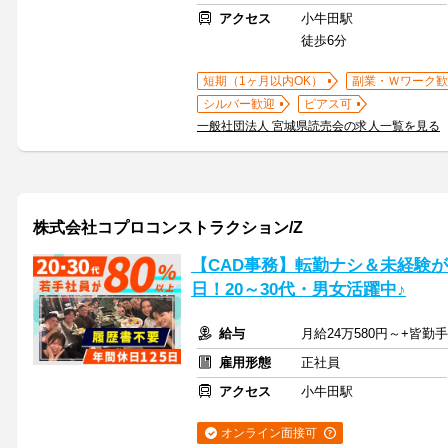
アクセス
小牛田駅
徒歩6分
短期（1ヶ月以内OK）
副業・Ｗワーク歓
シルバー歓迎
ピアス可
一般社団法人 宮城県読売会の求人一覧を見る
株式会社コプロコンストラクション/Z
【CAD事務】転勤ナシ＆未経験が
日！20～30代・男女活躍中♪
給与
月給24万580円～+皆勤
雇用形態
正社員
アクセス
小牛田駅
オンライン面接可