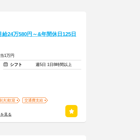
24万580円～&年間休日125日
手当1万円
シフト
週5日 1日8時間以上
婦(夫)歓迎
交通費支給
覧を見る