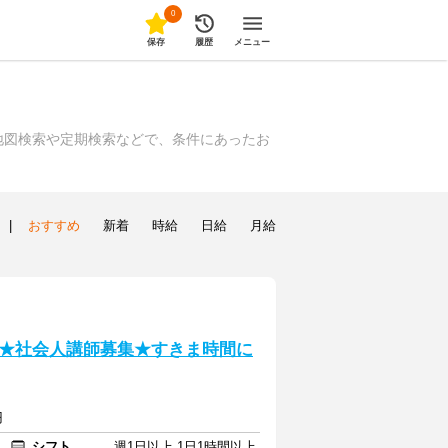
0
保存
履歴
メニュー
地図検索や定期検索などで、条件にあったお
|
おすすめ
新着
時給
日給
月給
★社会人講師募集★すきま時間に
円
シフト
週1日以上 1日1時間以上