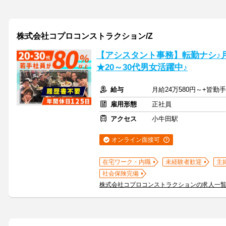
株式会社コプロコンストラクション/Z
【アシスタント事務】転勤ナシ♪月給
★20～30代男女活躍中♪
給与
月給24万580円～+皆勤
雇用形態
正社員
アクセス
小牛田駅
オンライン面接可
在宅ワーク・内職
未経験者歓迎
主
社会保険完備
株式会社コプロコンストラクションの求人一