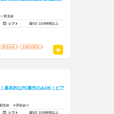
途一部支給
シフト
週5日 1日4時間以上
髪色自由
主婦(夫)歓迎
る
～！基本的なPC操作のみOK！ピア
全額支給 ※昇給あり
シフト
週5日 1日6時間以上