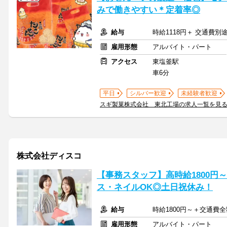
みで働きやすい＊定着率◎
給与
時給1118円＋ 交通費別
雇用形態
アルバイト・パート
アクセス
東塩釜駅
車6分
平日
シルバー歓迎
未経験者歓迎
スギ製菓株式会社 東北工場の求人一覧を見
株式会社ディスコ
【事務スタッフ】高時給1800円
ス・ネイルOK◎土日祝休み！
給与
時給1800円～＋交通費
雇用形態
アルバイト・パート