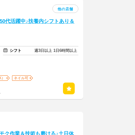
他の店舗
50代活躍中♪扶養内シフトあり＆
シフト
週3日以上 1日6時間以上
K）
ネイル可
る
モク作業＆技術も磨ける♪土日休