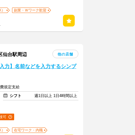
K）
副業・Ｗワーク歓迎
る
葉区仙台駅周辺
他の店舗
入力】名前などを入力するシンプ
交通費規定支給
シフト
週1日以上 1日4時間以上
接可
K）
在宅ワーク・内職