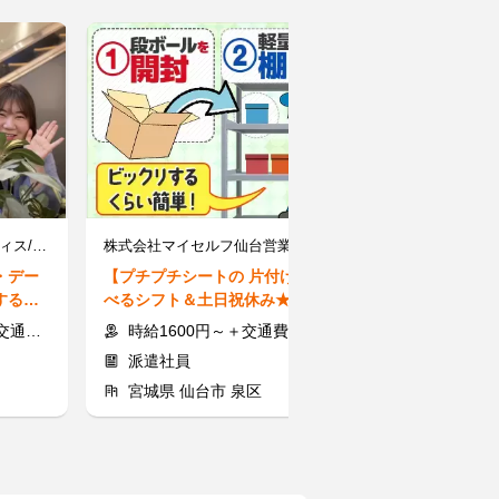
株式会社グラスト 仙台オフィス/sdi-0010※勤務地：青葉区仙台駅周辺
株式会社マイセルフ仙台営業所/ms090b01
タイセイ・ハウ
・デー
【プチプチシートの 片付け】選
【不動産事務】
するシ
べるシフト＆土日祝休み★簡単
OK！土日休み
OK！
◎種類ごとにモクモク収納♪
件の写真撮影や
定支給
時給1600円～＋交通費規定支給
時給1300円～
派遣社員
アルバイト
宮城県 仙台市 泉区
宮城県 仙台