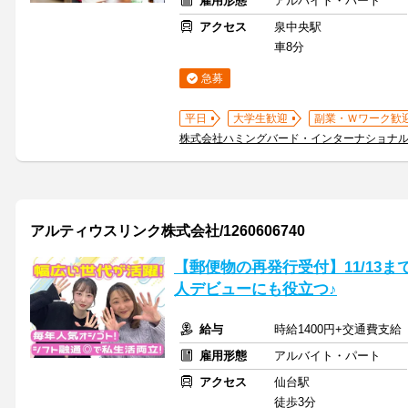
雇用形態
アルバイト・パート
アクセス
泉中央駅
車8分
急募
平日
大学生歓迎
副業・Ｗワーク歓
株式会社ハミングバード・インターナショナ
アルティウスリンク株式会社/1260606740
【郵便物の再発行受付】11/13
人デビューにも役立つ♪
給与
時給1400円+交通費支給
雇用形態
アルバイト・パート
アクセス
仙台駅
徒歩3分