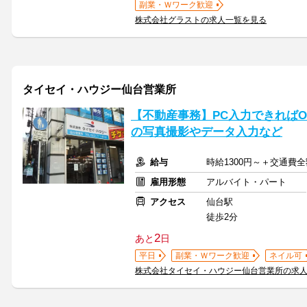
副業・Ｗワーク歓迎
株式会社グラストの求人一覧を見る
タイセイ・ハウジー仙台営業所
【不動産事務】PC入力できれば
の写真撮影やデータ入力など
給与
時給1300円～＋交通費
雇用形態
アルバイト・パート
アクセス
仙台駅
徒歩2分
2
あと
日
平日
副業・Ｗワーク歓迎
ネイル可
株式会社タイセイ・ハウジー仙台営業所の求