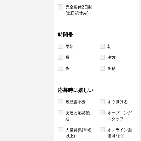
完全週休2日制
(土日祝休み)
時間帯
早朝
朝
昼
夕方
夜
夜勤
応募時に嬉しい
履歴書不要
すぐ働ける
友達と応募歓
オープニング
迎
スタッフ
大量募集(10名
オンライン面
以上)
接可能