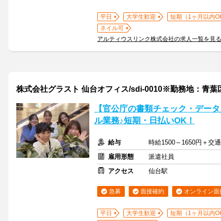
平日
大学生歓迎
短期（1ヶ月以内O
ネイル可
アルティウスリンク株式会社の求人一覧を見
株式会社グラスト 仙台オフィス/sdi-0010※勤務地：青
【官公庁の書類チェック・データ
ル業務♪短期・日払いOK！
給与
時給1500～1650円＋
雇用形態
派遣社員
アクセス
仙台駅
急募
面接確約
オンライン面
平日
大学生歓迎
短期（1ヶ月以内O