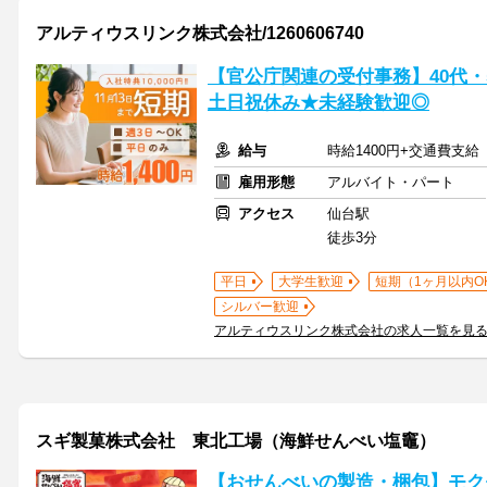
アルティウスリンク株式会社/1260606740
【官公庁関連の受付事務】40代・
土日祝休み★未経験歓迎◎
給与
時給1400円+交通費支給
雇用形態
アルバイト・パート
アクセス
仙台駅
徒歩3分
平日
大学生歓迎
短期（1ヶ月以内O
シルバー歓迎
アルティウスリンク株式会社の求人一覧を見
スギ製菓株式会社 東北工場（海鮮せんべい塩竈）
【おせんべいの製造・梱包】モク