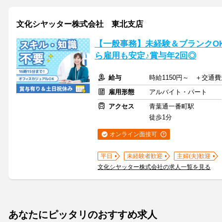
文化シヤッター株式会社 東北支店
【一般事務】未経験＆ブランクO
ら雇用も安定♪賞与年2回◎
給与
時給1150円～ ＋交通
雇用形態
アルバイト・パート
アクセス
青葉通一番町駅
徒歩1分
オンライン面接可
平日
未経験者歓迎
主婦(夫)歓迎
文化シヤッター株式会社の求人一覧を見る
あなたにピッタリのおすすめ求人