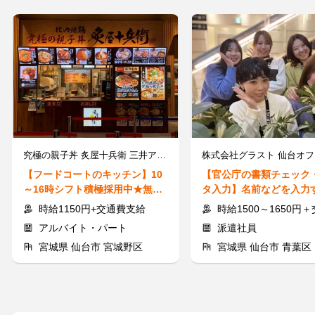
究極の親子丼 炙屋十兵衛 三井アウトレットパーク仙台港店
【フードコートのキッチン】10
【官公庁の書類チェック
～16時シフト積極採用中★無料
タ入力】名前などを入力
の駐車場完備＆交通費支給！
ンプル業務♪短期・日払い
時給1150円+交通費支給
時給1500～1650円＋交通費規
アルバイト・パート
派遣社員
宮城県 仙台市 宮城野区
宮城県 仙台市 青葉区