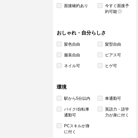
面接確約あり
今すぐ面接予
約可能
おしゃれ・自分らしさ
髪色自由
髪型自由
服装自由
ピアス可
ネイル可
ヒゲ可
環境
駅から5分以内
車通勤可
バイク/自転車
英語力・語学
通勤可
力が身に付く
PCスキルが身
に付く