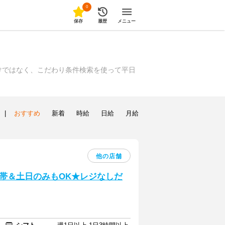
0
保存
履歴
メニュー
けではなく、こだわり条件検索を使って平日
|
おすすめ
新着
時給
日給
月給
他の店舗
帯＆土日のみもOK★レジなしだ