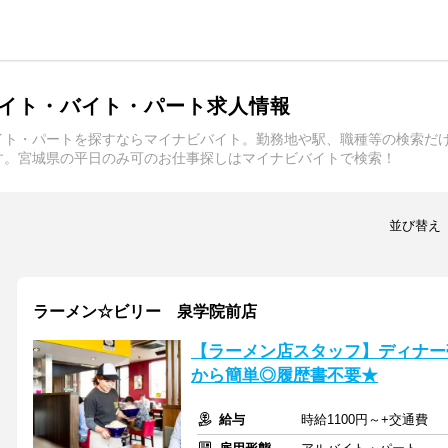
イト・バイト・パート求人情報
イト・パートを探すならマイナビバイト。勤務地や駅、職種等の検索だ
す。宮城県の平日のみ可のお仕事探しはマイナビバイトで検索！
並び替え
ラーメン☆ビリー 泉学院前店
【ラーメン店スタッフ】ディナー
から簡単◎履歴書不要★
給与
時給1100円～+交通費