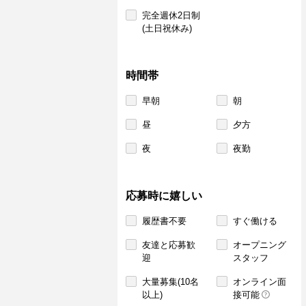
完全週休2日制
(土日祝休み)
時間帯
早朝
朝
昼
夕方
夜
夜勤
応募時に嬉しい
履歴書不要
すぐ働ける
友達と応募歓
オープニング
迎
スタッフ
大量募集(10名
オンライン面
以上)
接可能