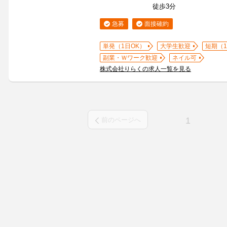
徒歩3分
急募
面接確約
単発（1日OK）
大学生歓迎
短期（
副業・Ｗワーク歓迎
ネイル可
株式会社りらくの求人一覧を見る
1
前のページへ