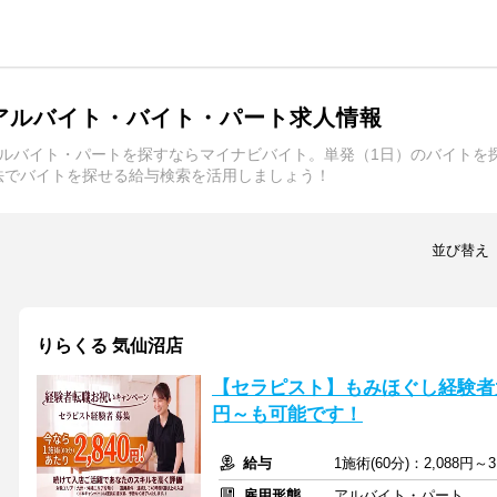
アルバイト・バイト・パート求人情報
アルバイト・パートを探すならマイナビバイト。単発（1日）のバイトを
法でバイトを探せる給与検索を活用しましょう！
並び替え
りらくる 気仙沼店
【セラピスト】もみほぐし経験者大
円～も可能です！
給与
1施術(60分)：2,088円～3
雇用形態
アルバイト・パート