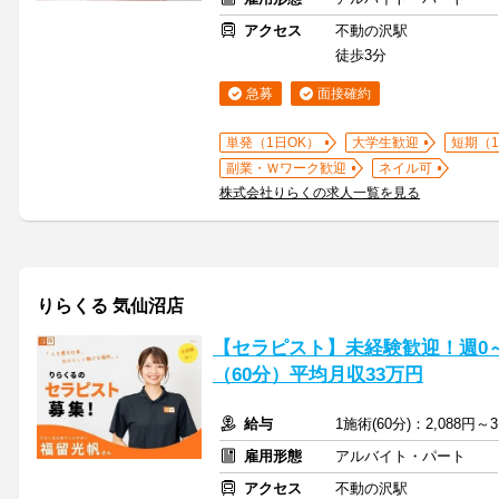
アクセス
不動の沢駅
徒歩3分
急募
面接確約
単発（1日OK）
大学生歓迎
短期（
副業・Ｗワーク歓迎
ネイル可
株式会社りらくの求人一覧を見る
りらくる 気仙沼店
【セラピスト】未経験歓迎！週0～5
（60分）平均月収33万円
給与
1施術(60分)：2,088円～3
雇用形態
アルバイト・パート
アクセス
不動の沢駅