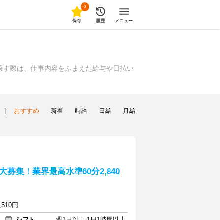
0
保存
履歴
メニュー
探す際は、仕事内容をふまえた給与や日払い
|
おすすめ
新着
時給
日給
月給
募集！業界最高水準60分2,840
,510円
シフト
週1日以上 1日1時間以上