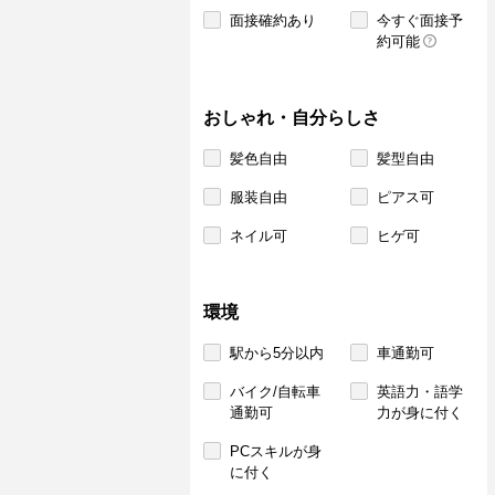
面接確約あり
今すぐ面接予
約可能
おしゃれ・自分らしさ
髪色自由
髪型自由
服装自由
ピアス可
ネイル可
ヒゲ可
環境
駅から5分以内
車通勤可
バイク/自転車
英語力・語学
通勤可
力が身に付く
PCスキルが身
に付く