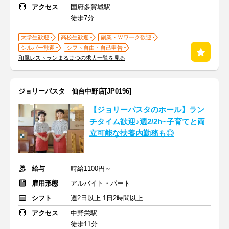
アクセス
国府多賀城駅
徒歩7分
大学生歓迎
高校生歓迎
副業・Ｗワーク歓迎
シルバー歓迎
シフト自由・自己申告
和風レストランまるまつの求人一覧を見る
ジョリーパスタ 仙台中野店[JP0196]
【ジョリーパスタのホール】ラン
チタイム歓迎♪週2/2h~子育てと両
立可能な扶養内勤務も◎
給与
時給1100円～
雇用形態
アルバイト・パート
シフト
週2日以上 1日2時間以上
アクセス
中野栄駅
徒歩11分