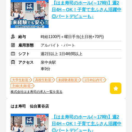
【はま寿司のホール(～17時)】週2
日4H～OK！子育て主ふさん活躍中
◎パートデビューも♪
給与
時給1100円＋曜日手当(土日祝+70円)
雇用形態
アルバイト・パート
シフト
週2日以上 1日4時間以上
アクセス
泉中央駅
車9分
大学生歓迎
高校生歓迎
未経験者歓迎
1日4h以内可
主婦(夫)歓迎
株式会社はま寿司の求人一覧を見る
はま寿司 仙台富谷店
【はま寿司のホール(～17時)】週2
日4H～OK！子育て主ふさん活躍中
◎パートデビューも♪