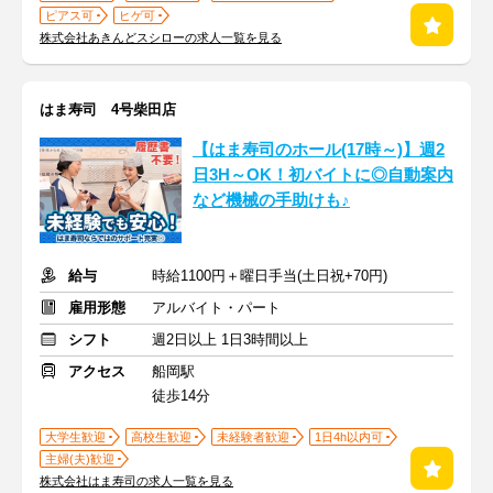
ピアス可
ヒゲ可
株式会社あきんどスシローの求人一覧を見る
はま寿司 4号柴田店
【はま寿司のホール(17時～)】週2
日3H～OK！初バイトに◎自動案内
など機械の手助けも♪
給与
時給1100円＋曜日手当(土日祝+70円)
雇用形態
アルバイト・パート
シフト
週2日以上 1日3時間以上
アクセス
船岡駅
徒歩14分
大学生歓迎
高校生歓迎
未経験者歓迎
1日4h以内可
主婦(夫)歓迎
株式会社はま寿司の求人一覧を見る