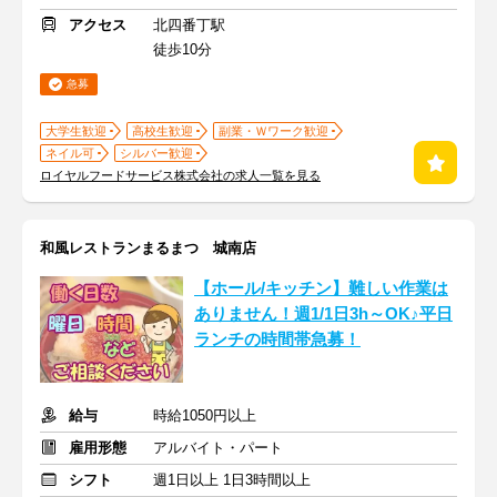
アクセス
北四番丁駅
徒歩10分
急募
大学生歓迎
高校生歓迎
副業・Ｗワーク歓迎
ネイル可
シルバー歓迎
ロイヤルフードサービス株式会社の求人一覧を見る
和風レストランまるまつ 城南店
【ホール/キッチン】難しい作業は
ありません！週1/1日3h～OK♪平日
ランチの時間帯急募！
給与
時給1050円以上
雇用形態
アルバイト・パート
シフト
週1日以上 1日3時間以上