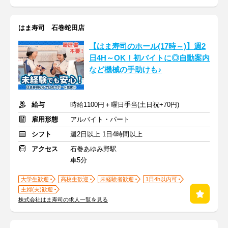
はま寿司 石巻蛇田店
【はま寿司のホール(17時～)】週2
日4H～OK！初バイトに◎自動案内
など機械の手助けも♪
給与
時給1100円＋曜日手当(土日祝+70円)
雇用形態
アルバイト・パート
シフト
週2日以上 1日4時間以上
アクセス
石巻あゆみ野駅
車5分
大学生歓迎
高校生歓迎
未経験者歓迎
1日4h以内可
主婦(夫)歓迎
株式会社はま寿司の求人一覧を見る