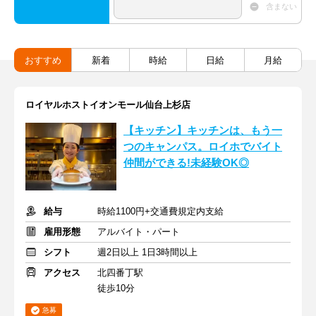
含まない
おすすめ
新着
時給
日給
月給
ロイヤルホストイオンモール仙台上杉店
【キッチン】キッチンは、もう一
つのキャンパス。ロイホでバイト
仲間ができる!未経験OK◎
給与
時給1100円+交通費規定内支給
雇用形態
アルバイト・パート
シフト
週2日以上 1日3時間以上
アクセス
北四番丁駅
徒歩10分
急募