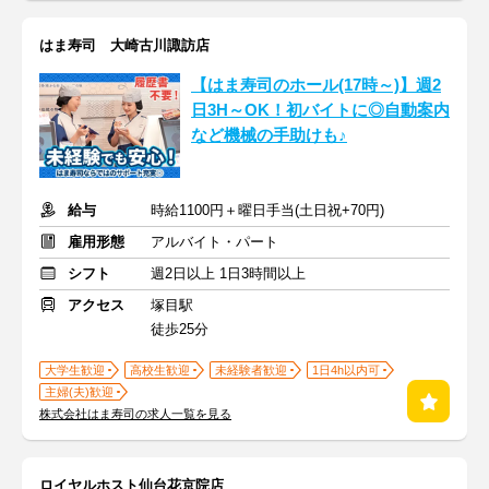
はま寿司 大崎古川諏訪店
【はま寿司のホール(17時～)】週2
日3H～OK！初バイトに◎自動案内
など機械の手助けも♪
給与
時給1100円＋曜日手当(土日祝+70円)
雇用形態
アルバイト・パート
シフト
週2日以上 1日3時間以上
アクセス
塚目駅
徒歩25分
大学生歓迎
高校生歓迎
未経験者歓迎
1日4h以内可
主婦(夫)歓迎
株式会社はま寿司の求人一覧を見る
ロイヤルホスト仙台花京院店