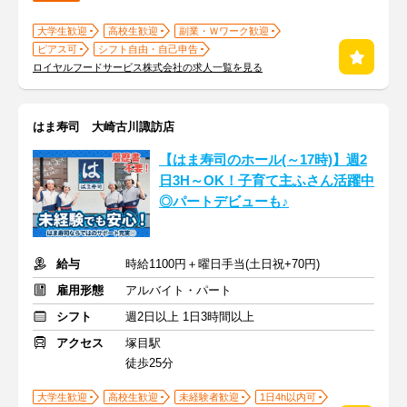
大学生歓迎
高校生歓迎
副業・Ｗワーク歓迎
ピアス可
シフト自由・自己申告
ロイヤルフードサービス株式会社の求人一覧を見る
はま寿司 大崎古川諏訪店
【はま寿司のホール(～17時)】週2
日3H～OK！子育て主ふさん活躍中
◎パートデビューも♪
給与
時給1100円＋曜日手当(土日祝+70円)
雇用形態
アルバイト・パート
シフト
週2日以上 1日3時間以上
アクセス
塚目駅
徒歩25分
大学生歓迎
高校生歓迎
未経験者歓迎
1日4h以内可