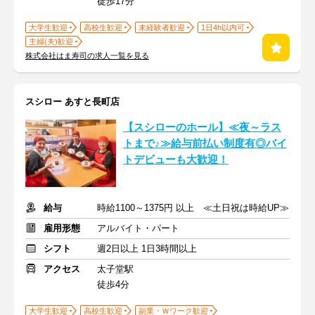
徒歩17分
大学生歓迎
高校生歓迎
未経験者歓迎
1日4h以内可
主婦(夫)歓迎
株式会社はま寿司の求人一覧を見る
スシロー あすと長町店
【スシローのホール】≪夜～ラス
トまで♪≫給与前払い制度有◎バイ
トデビューも大歓迎！
給与
時給1100～1375円 以上 ≪土日祝は時給UP≫
雇用形態
アルバイト・パート
シフト
週2日以上 1日3時間以上
アクセス
太子堂駅
徒歩4分
大学生歓迎
高校生歓迎
副業・Ｗワーク歓迎