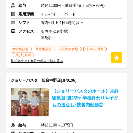
給与
時給1100円＋曜日手当(土日祝+70円)
雇用形態
アルバイト・パート
シフト
週2日以上 1日4時間以上
アクセス
石巻あゆみ野駅
車5分
大学生歓迎
高校生歓迎
未経験者歓迎
1日4h以内可
主婦(夫)歓迎
株式会社はま寿司の求人一覧を見る
ジョリーパスタ 仙台中野店[JP0196]
【ジョリーパスタのホール】未経
験歓迎!週2/2h~学校終わりや子ど
もの送迎も♪扶養内勤務◎
給与
時給1100～1375円