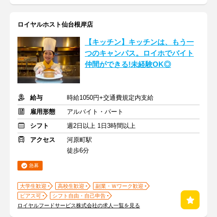
ロイヤルホスト仙台根岸店
【キッチン】キッチンは、もう一
つのキャンパス。ロイホでバイト
仲間ができる!未経験OK◎
給与
時給1050円+交通費規定内支給
雇用形態
アルバイト・パート
シフト
週2日以上 1日3時間以上
アクセス
河原町駅
徒歩6分
急募
大学生歓迎
高校生歓迎
副業・Ｗワーク歓迎
ピアス可
シフト自由・自己申告
ロイヤルフードサービス株式会社の求人一覧を見る