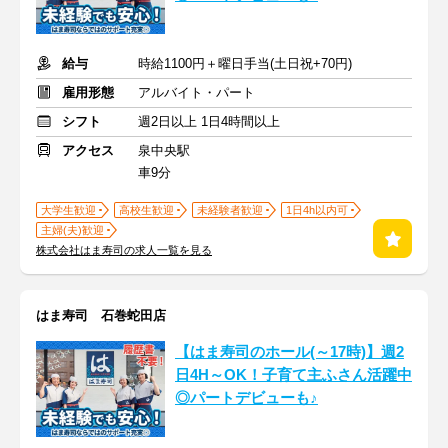
給与
時給1100円＋曜日手当(土日祝+70円)
雇用形態
アルバイト・パート
シフト
週2日以上 1日4時間以上
アクセス
泉中央駅
車9分
大学生歓迎
高校生歓迎
未経験者歓迎
1日4h以内可
主婦(夫)歓迎
株式会社はま寿司の求人一覧を見る
はま寿司 石巻蛇田店
【はま寿司のホール(～17時)】週2
日4H～OK！子育て主ふさん活躍中
◎パートデビューも♪