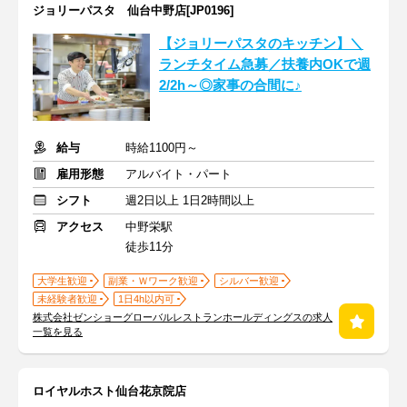
ジョリーパスタ 仙台中野店[JP0196]
【ジョリーパスタのキッチン】＼
ランチタイム急募／扶養内OKで週
2/2h～◎家事の合間に♪
給与
時給1100円～
雇用形態
アルバイト・パート
シフト
週2日以上 1日2時間以上
アクセス
中野栄駅
徒歩11分
大学生歓迎
副業・Ｗワーク歓迎
シルバー歓迎
未経験者歓迎
1日4h以内可
株式会社ゼンショーグローバルレストランホールディングスの求人
一覧を見る
ロイヤルホスト仙台花京院店