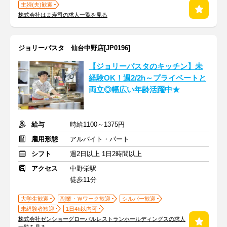
主婦(夫)歓迎
株式会社はま寿司の求人一覧を見る
ジョリーパスタ 仙台中野店[JP0196]
【ジョリーパスタのキッチン】未
経験OK！週2/2h～プライベートと
両立◎幅広い年齢活躍中★
給与
時給1100～1375円
雇用形態
アルバイト・パート
シフト
週2日以上 1日2時間以上
アクセス
中野栄駅
徒歩11分
大学生歓迎
副業・Ｗワーク歓迎
シルバー歓迎
未経験者歓迎
1日4h以内可
株式会社ゼンショーグローバルレストランホールディングスの求人