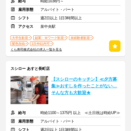
給与
時給1038円～
雇用形態
アルバイト・パート
シフト
週2日以上 1日3時間以上
アクセス
泉中央駅
大学生歓迎
副業・Ｗワーク歓迎
未経験者歓迎
髪色自由
1日4h以内可
くら寿司株式会社の求人一覧を見る
スシロー あすと長町店
【スシローのキッチン】≪夕方募
集≫おすしを作ったことがない…
そんな方も大歓迎★
給与
時給1100～1375円 以上 ≪土日祝は時給UP≫
雇用形態
アルバイト・パート
シフト
週2日以上 1日3時間以上