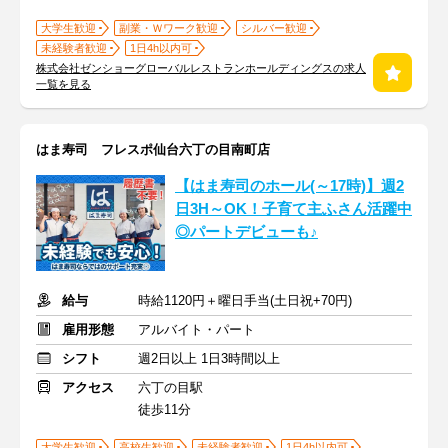
大学生歓迎
副業・Ｗワーク歓迎
シルバー歓迎
未経験者歓迎
1日4h以内可
株式会社ゼンショーグローバルレストランホールディングスの求人
一覧を見る
はま寿司 フレスポ仙台六丁の目南町店
【はま寿司のホール(～17時)】週2
日3H～OK！子育て主ふさん活躍中
◎パートデビューも♪
給与
時給1120円＋曜日手当(土日祝+70円)
雇用形態
アルバイト・パート
シフト
週2日以上 1日3時間以上
アクセス
六丁の目駅
徒歩11分
大学生歓迎
高校生歓迎
未経験者歓迎
1日4h以内可