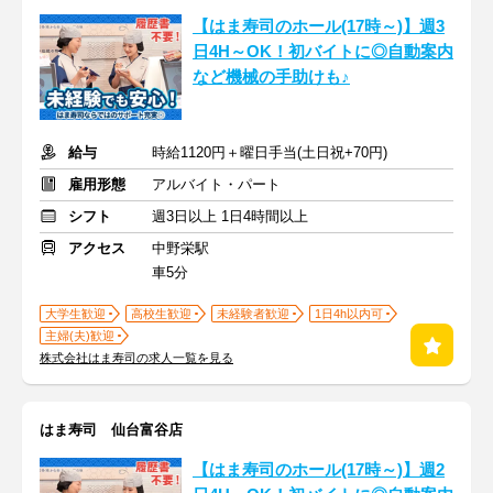
【はま寿司のホール(17時～)】週3
日4H～OK！初バイトに◎自動案内
など機械の手助けも♪
給与
時給1120円＋曜日手当(土日祝+70円)
雇用形態
アルバイト・パート
シフト
週3日以上 1日4時間以上
アクセス
中野栄駅
車5分
大学生歓迎
高校生歓迎
未経験者歓迎
1日4h以内可
主婦(夫)歓迎
株式会社はま寿司の求人一覧を見る
はま寿司 仙台富谷店
【はま寿司のホール(17時～)】週2