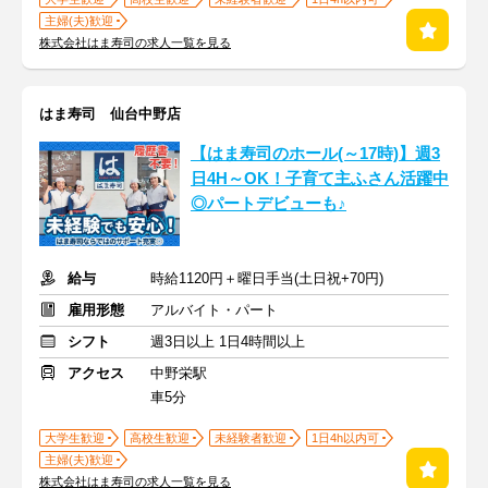
主婦(夫)歓迎
株式会社はま寿司の求人一覧を見る
はま寿司 仙台中野店
【はま寿司のホール(～17時)】週3
日4H～OK！子育て主ふさん活躍中
◎パートデビューも♪
給与
時給1120円＋曜日手当(土日祝+70円)
雇用形態
アルバイト・パート
シフト
週3日以上 1日4時間以上
アクセス
中野栄駅
車5分
大学生歓迎
高校生歓迎
未経験者歓迎
1日4h以内可
主婦(夫)歓迎
株式会社はま寿司の求人一覧を見る