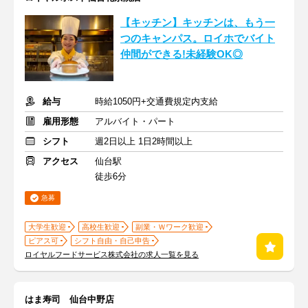
【キッチン】キッチンは、もう一
つのキャンパス。ロイホでバイト
仲間ができる!未経験OK◎
給与
時給1050円+交通費規定内支給
雇用形態
アルバイト・パート
シフト
週2日以上 1日2時間以上
アクセス
仙台駅
徒歩6分
急募
大学生歓迎
高校生歓迎
副業・Ｗワーク歓迎
ピアス可
シフト自由・自己申告
ロイヤルフードサービス株式会社の求人一覧を見る
はま寿司 仙台中野店