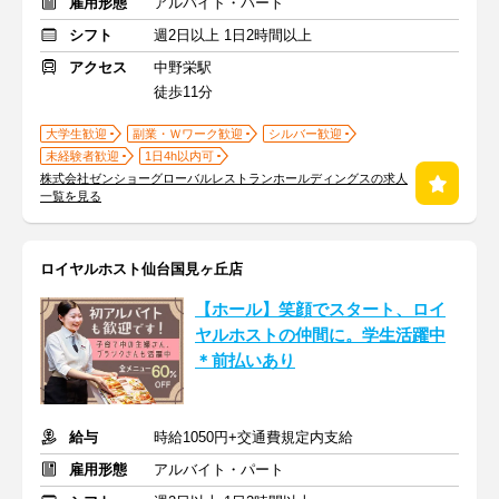
雇用形態
アルバイト・パート
シフト
週2日以上 1日2時間以上
アクセス
中野栄駅
徒歩11分
大学生歓迎
副業・Ｗワーク歓迎
シルバー歓迎
未経験者歓迎
1日4h以内可
株式会社ゼンショーグローバルレストランホールディングスの求人
一覧を見る
ロイヤルホスト仙台国見ヶ丘店
【ホール】笑顔でスタート、ロイ
ヤルホストの仲間に。学生活躍中
＊前払いあり
給与
時給1050円+交通費規定内支給
雇用形態
アルバイト・パート