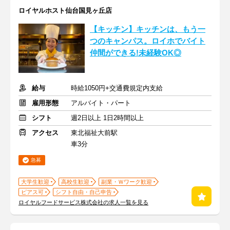
ロイヤルホスト仙台国見ヶ丘店
【キッチン】キッチンは、もう一
つのキャンパス。ロイホでバイト
仲間ができる!未経験OK◎
給与
時給1050円+交通費規定内支給
雇用形態
アルバイト・パート
シフト
週2日以上 1日2時間以上
アクセス
東北福祉大前駅
車3分
急募
大学生歓迎
高校生歓迎
副業・Ｗワーク歓迎
ピアス可
シフト自由・自己申告
ロイヤルフードサービス株式会社の求人一覧を見る