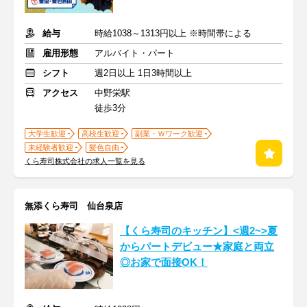
給与
時給1038～1313円以上 ※時間帯による
雇用形態
アルバイト・パート
シフト
週2日以上 1日3時間以上
アクセス
中野栄駅
徒歩3分
大学生歓迎
高校生歓迎
副業・Ｗワーク歓迎
未経験者歓迎
髪色自由
くら寿司株式会社の求人一覧を見る
無添くら寿司 仙台泉店
【くら寿司のキッチン】<週2~>夏
からパートデビュー★家庭と両立
◎お家で面接OK！