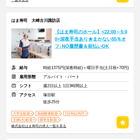
一覧を見る
はま寿司 大崎古川諏訪店
【はま寿司のホール】<22:00～5:0
0>深夜手当あり★まかない55％オ
フ♪NO履歴書＆前払いOK
給与
時給1375円(深夜時給)＋曜日手当(土日祝+70円)
雇用形態
アルバイト・パート
シフト
週2日以上 1日3時間以上
アクセス
塚目駅
徒歩25分
大学生歓迎
未経験者歓迎
1日4h以内可
主婦(夫)歓迎
留学生歓迎
株式会社はま寿司の求人一覧を見る