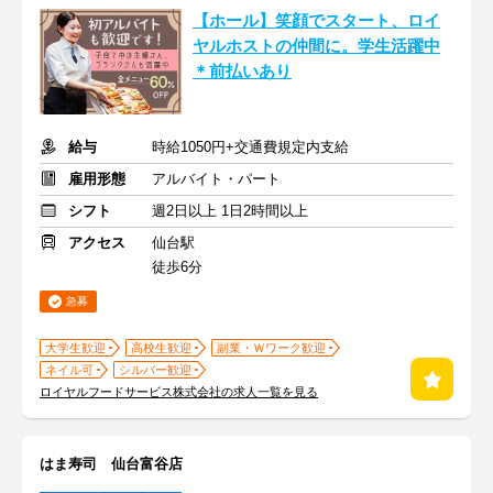
【ホール】笑顔でスタート、ロイ
ヤルホストの仲間に。学生活躍中
＊前払いあり
給与
時給1050円+交通費規定内支給
雇用形態
アルバイト・パート
シフト
週2日以上 1日2時間以上
アクセス
仙台駅
徒歩6分
急募
大学生歓迎
高校生歓迎
副業・Ｗワーク歓迎
ネイル可
シルバー歓迎
ロイヤルフードサービス株式会社の求人一覧を見る
はま寿司 仙台富谷店