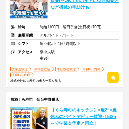
日4H～OK！初バイトに◎自動案内
など機械の手助けも♪
給与
時給1100円＋曜日手当(土日祝+70円)
雇用形態
アルバイト・パート
シフト
週2日以上 1日4時間以上
アクセス
泉中央駅
車9分
大学生歓迎
高校生歓迎
未経験者歓迎
1日4h以内可
主婦(夫)歓迎
株式会社はま寿司の求人一覧を見る
無添くら寿司 仙台中野栄店
【くら寿司のキッチン】<週2~>夏
休みのバイトデビュー歓迎♪1日3h
～で学業＆予定と両立！