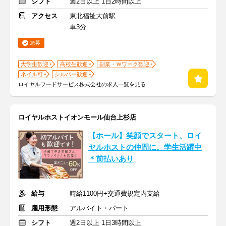
シフト
週2日以上 1日2時間以上
アクセス
東北福祉大前駅
車3分
急募
大学生歓迎
高校生歓迎
副業・Ｗワーク歓迎
ネイル可
シルバー歓迎
ロイヤルフードサービス株式会社の求人一覧を見る
ロイヤルホストイオンモール仙台上杉店
【ホール】笑顔でスタート、ロイ
ヤルホストの仲間に。学生活躍中
＊前払いあり
給与
時給1100円+交通費規定内支給
雇用形態
アルバイト・パート
シフト
週2日以上 1日3時間以上