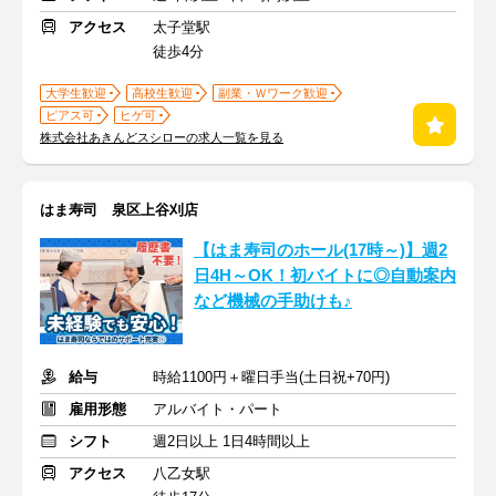
アクセス
太子堂駅
徒歩4分
大学生歓迎
高校生歓迎
副業・Ｗワーク歓迎
ピアス可
ヒゲ可
株式会社あきんどスシローの求人一覧を見る
はま寿司 泉区上谷刈店
【はま寿司のホール(17時～)】週2
日4H～OK！初バイトに◎自動案内
など機械の手助けも♪
給与
時給1100円＋曜日手当(土日祝+70円)
雇用形態
アルバイト・パート
シフト
週2日以上 1日4時間以上
アクセス
八乙女駅