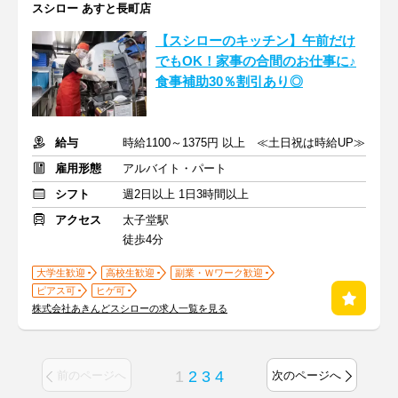
スシロー あすと長町店
【スシローのキッチン】午前だけ
でもOK！家事の合間のお仕事に♪
食事補助30％割引あり◎
給与
時給1100～1375円 以上 ≪土日祝は時給UP≫
雇用形態
アルバイト・パート
シフト
週2日以上 1日3時間以上
アクセス
太子堂駅
徒歩4分
大学生歓迎
高校生歓迎
副業・Ｗワーク歓迎
ピアス可
ヒゲ可
株式会社あきんどスシローの求人一覧を見る
1
2
3
4
前のページへ
次のページへ