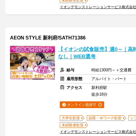
未経験者歓迎
イオンデモンストレーションサービス株式会
AEON STYLE 新利府/SATH71386
【イオンの試食販売】週0～｜高
なし｜WEB選考
給与
時給1300円～＋交通費
雇用形態
アルバイト・パート
アクセス
新利府駅
徒歩18分
オンライン面接可
大学生歓迎
副業・Ｗワーク歓迎
シ
未経験者歓迎
イオンデモンストレーションサービス株式会