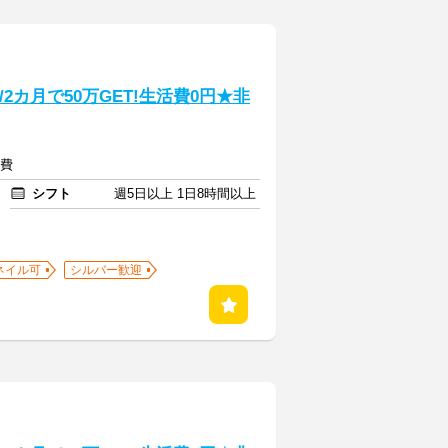
2カ月で50万GET!生活費0円★非
通費
シフト
週5日以上 1日8時間以上
ネイル可
シルバー歓迎