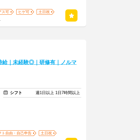
アス可
ヒゲ可
土日祝
る
時給｜未経験◎｜研修有｜ノルマ
シフト
週1日以上 1日7時間以上
フト自由・自己申告
土日祝