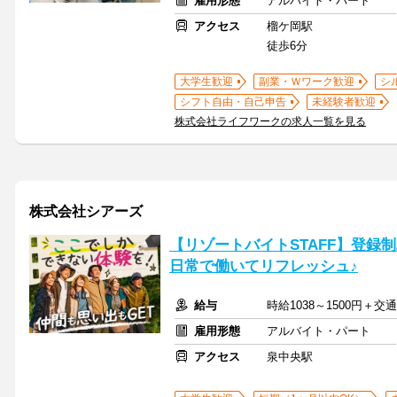
雇用形態
アルバイト・パート
アクセス
榴ケ岡駅
徒歩6分
大学生歓迎
副業・Ｗワーク歓迎
シ
シフト自由・自己申告
未経験者歓迎
株式会社ライフワークの求人一覧を見る
株式会社シアーズ
【リゾートバイトSTAFF】登録制/
日常で働いてリフレッシュ♪
給与
時給1038～1500円＋交
雇用形態
アルバイト・パート
アクセス
泉中央駅