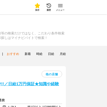
保存
履歴
メニュー
種等の検索だけではなく、こだわり条件検索
事探しはマイナビバイトで検索！
|
おすすめ
新着
時給
日給
月給
他の店舗
中!!／日給1万円保証★知識や経験
通費