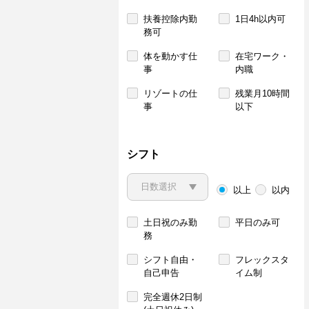
扶養控除内勤
1日4h以内可
務可
体を動かす仕
在宅ワーク・
事
内職
リゾートの仕
残業月10時間
事
以下
シフト
以上
以内
土日祝のみ勤
平日のみ可
務
シフト自由・
フレックスタ
自己申告
イム制
完全週休2日制