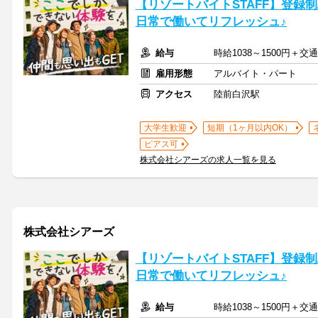
【リゾートバイトSTAFF】登録制/
日常で働いてリフレッシュ♪
給与
時給1038～1500円＋交
雇用形態
アルバイト・パート
アクセス
陸前白沢駅
大学生歓迎
短期（1ヶ月以内OK）
ピアス可
株式会社シアーズの求人一覧を見る
株式会社シアーズ
【リゾートバイトSTAFF】登録制/
日常で働いてリフレッシュ♪
給与
時給1038～1500円＋交