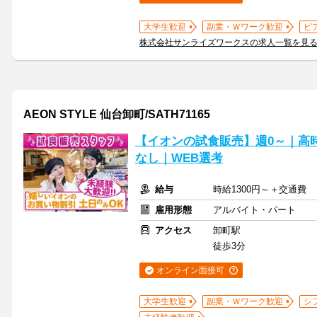
大学生歓迎
副業・Ｗワーク歓迎
ピ
株式会社サンライズワークスの求人一覧を見
AEON STYLE 仙台卸町/SATH71165
【イオンの試食販売】週0～｜高
なし｜WEB選考
給与
時給1300円～＋交通費
雇用形態
アルバイト・パート
アクセス
卸町駅
徒歩3分
オンライン面接可
大学生歓迎
副業・Ｗワーク歓迎
シ