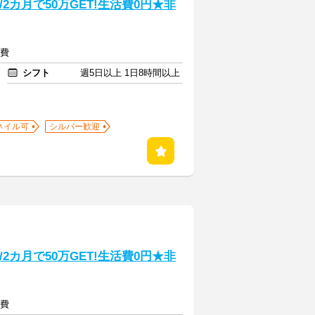
2カ月で50万GET!生活費0円★非
通費
シフト
週5日以上 1日8時間以上
ネイル可
シルバー歓迎
2カ月で50万GET!生活費0円★非
通費