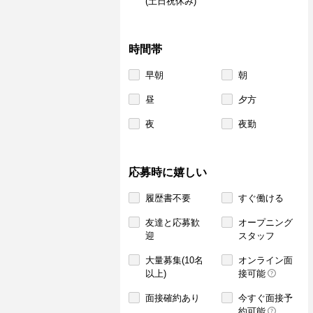
(土日祝休み)
時間帯
早朝
朝
昼
夕方
夜
夜勤
応募時に嬉しい
履歴書不要
すぐ働ける
友達と応募歓
オープニング
迎
スタッフ
大量募集(10名
オンライン面
以上)
接可能
面接確約あり
今すぐ面接予
約可能