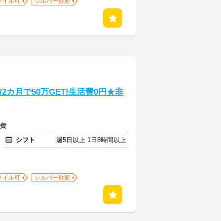
ネイル可
シルバー歓迎
2カ月で50万GET!生活費0円★非
通費
シフト
週5日以上 1日8時間以上
ネイル可
シルバー歓迎