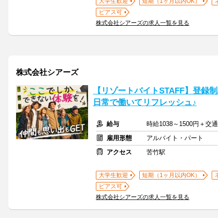
大学生歓迎
短期（1ヶ月以内OK）
ピアス可
株式会社シアーズの求人一覧を見る
株式会社シアーズ
【リゾートバイトSTAFF】登録制/
日常で働いてリフレッシュ♪
給与
時給1038～1500円＋交
雇用形態
アルバイト・パート
アクセス
苦竹駅
大学生歓迎
短期（1ヶ月以内OK）
ピアス可
株式会社シアーズの求人一覧を見る