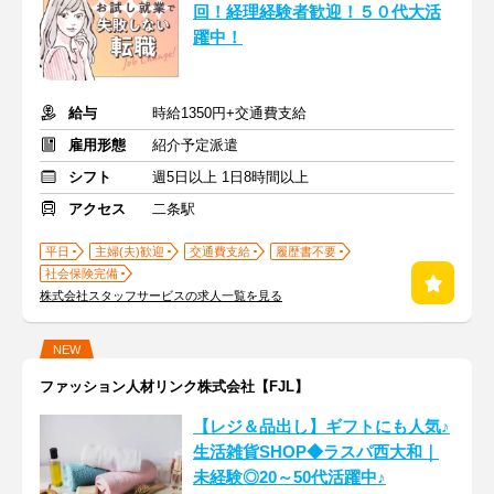
回！経理経験者歓迎！５０代大活
躍中！
給与
時給1350円+交通費支給
雇用形態
紹介予定派遣
シフト
週5日以上 1日8時間以上
アクセス
二条駅
平日
主婦(夫)歓迎
交通費支給
履歴書不要
社会保険完備
株式会社スタッフサービスの求人一覧を見る
NEW
ファッション人材リンク株式会社【FJL】
【レジ＆品出し】ギフトにも人気♪
生活雑貨SHOP◆ラスパ西大和｜
未経験◎20～50代活躍中♪