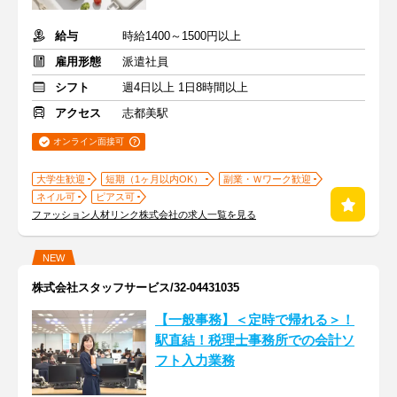
給与
時給1400～1500円以上
雇用形態
派遣社員
シフト
週4日以上 1日8時間以上
アクセス
志都美駅
オンライン面接可
大学生歓迎
短期（1ヶ月以内OK）
副業・Ｗワーク歓迎
ネイル可
ピアス可
ファッション人材リンク株式会社の求人一覧を見る
NEW
株式会社スタッフサービス/32-04431035
【一般事務】＜定時で帰れる＞！
駅直結！税理士事務所での会計ソ
フト入力業務