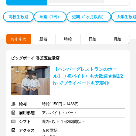
高校生歓迎
単発（1日）
短期（1ヶ月以内）
大学生歓
おすすめ
新着
時給
日給
月給
ビッグボーイ 香芝五位堂店
【ハンバーグレストランのホー
ル】〈初バイト〉も大歓迎★週2/2
h~でプライベートも充実◎
給与
時給1150円～1438円
雇用形態
アルバイト・パート
シフト
週2日以上 1日2時間以上
アクセス
五位堂駅