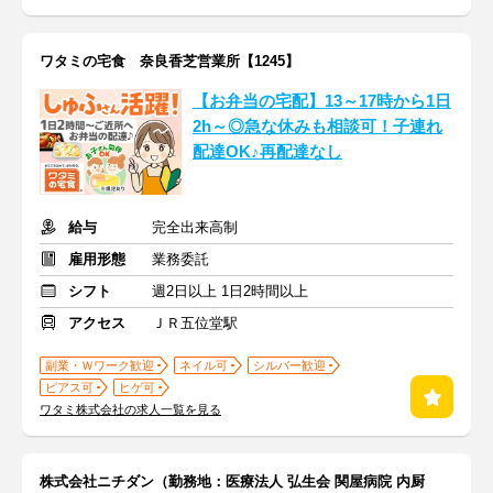
ワタミの宅食 奈良香芝営業所【1245】
【お弁当の宅配】13～17時から1日
2h～◎急な休みも相談可！子連れ
配達OK♪再配達なし
給与
完全出来高制
雇用形態
業務委託
シフト
週2日以上 1日2時間以上
アクセス
ＪＲ五位堂駅
副業・Ｗワーク歓迎
ネイル可
シルバー歓迎
ピアス可
ヒゲ可
ワタミ株式会社の求人一覧を見る
株式会社ニチダン（勤務地：医療法人 弘生会 関屋病院 内厨