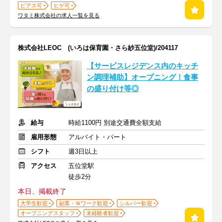
ピアス可
ヒゲ可
ワタミ株式会社の求人一覧を見る
株式会社LEOC (いろは保育園・さら紗五位堂)/204117
【サービスレジデンス内のキッチ
ン調理補助】オープニング！食事
の盛り付け等◎
給与
時給1100円 別途交通費全額支給
雇用形態
アルバイト・パート
シフト
週3日以上
アクセス
五位堂駅
徒歩2分
本日、掲載終了
大学生歓迎
副業・Ｗワーク歓迎
シルバー歓迎
オープニングスタッフ
未経験者歓迎