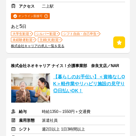
アクセス
二上駅
オンライン面接可
5
あと
日
大学生歓迎
シルバー歓迎
シフト自由・自己申告
未経験者歓迎
主婦(夫)歓迎
株式会社キャリアの求人一覧を見る
株式会社ネオキャリア ナイス！介護事業部 奈良支店／NAR
【暮らしのお手伝い】＜資格なしO
K＞軽作業やリハビリ施設の見守り
◎日払いOK！
給与
時給1350～1550円＋交通費
雇用形態
派遣社員
シフト
週2日以上 1日3時間以上