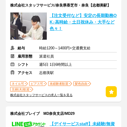
株式会社スタッフサービス/奈良県香芝市・奈良【志都美駅】
【注文受付など】安定の長期勤務O
K♪高時給・土日祝休み・大手など
色々！
給与
時給1200～1400円+交通費支給
雇用形態
派遣社員
シフト
週5日 1日6時間以上
アクセス
志都美駅
ネイル可
ピアス可
未経験者歓迎
髪色自由
主婦(夫)歓迎
株式会社スタッフサービスの求人一覧を見る
株式会社ブレイブ MD奈良支店/MD29
【デイサービスstaff】未経験/無資