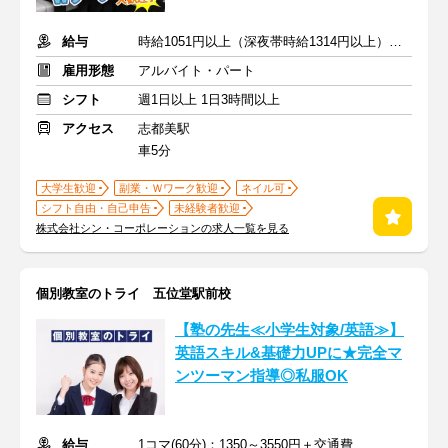
給与
時給1051円以上（深夜帯時給1314円以上） ＋交通費支給
雇用形態
アルバイト・パート
シフト
週1日以上 1日3時間以上
アクセス
志都美駅
車5分
大学生歓迎
副業・Ｗワーク歓迎
ネイル可
シフト自由・自己申告
未経験者歓迎
株式会社シン・コーポレーションの求人一覧を見る
個別教室のトライ 五位堂駅前校
【塾の先生≪小学生対象/英語≫】
英語スキル&基礎力UPに★完全マ
ンツーマン指導◎私服OK
給与
1コマ(60分)：1350～3550円＋交通費