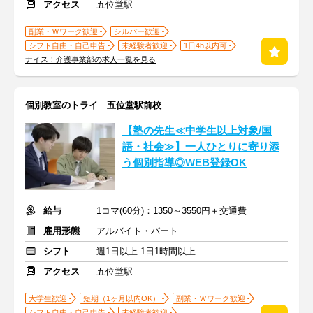
アクセス
五位堂駅
副業・Ｗワーク歓迎
シルバー歓迎
シフト自由・自己申告
未経験者歓迎
1日4h以内可
ナイス！介護事業部の求人一覧を見る
個別教室のトライ 五位堂駅前校
【塾の先生≪中学生以上対象/国
語・社会≫】一人ひとりに寄り添
う個別指導◎WEB登録OK
給与
1コマ(60分)：1350～3550円＋交通費
雇用形態
アルバイト・パート
シフト
週1日以上 1日1時間以上
アクセス
五位堂駅
大学生歓迎
短期（1ヶ月以内OK）
副業・Ｗワーク歓迎
シフト自由・自己申告
未経験者歓迎