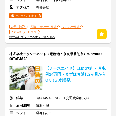
アクセス
志都美駅
オンライン面接可
大学生歓迎
副業・Ｗワーク歓迎
シルバー歓迎
ピアス可
ヒゲ可
株式会社ブレイブの求人一覧を見る
株式会社ニッソーネット（勤務地：奈良県香芝市）/a095i0000
00TuEJAA0
【ナースエイド】日勤専従│＜月収
例24万円＞まずはお試し2ヶ月から
OK！志都美駅
給与
時給1450～1812円+交通費全額支給
雇用形態
派遣社員
シフト
週3日以上