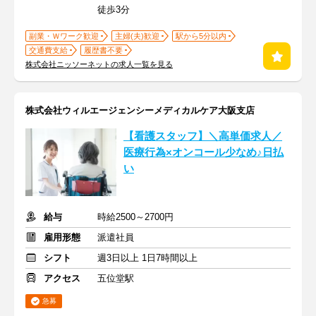
徒歩3分
副業・Ｗワーク歓迎
主婦(夫)歓迎
駅から5分以内
交通費支給
履歴書不要
株式会社ニッソーネットの求人一覧を見る
株式会社ウィルエージェンシーメディカルケア大阪支店
【看護スタッフ】＼高単価求人／
医療行為×オンコール少なめ♪日払
い
給与
時給2500～2700円
雇用形態
派遣社員
シフト
週3日以上 1日7時間以上
アクセス
五位堂駅
急募