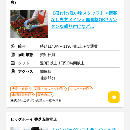
房）
【盛付け/洗い物スタッフ】＜接客
なし裏方メイン＞無資格OK!!カン
タンな盛り付けなど…
給与
時給1140円～1190円以上＋交通費
雇用形態
契約社員
シフト
週3日以上 1日5.5時間以上
アクセス
関屋駅
徒歩11分
大学生歓迎
副業・Ｗワーク歓迎
シルバー歓迎
未経験者歓迎
髪色自由
株式会社ニチダンの求人一覧を見る
ビッグボーイ 香芝五位堂店