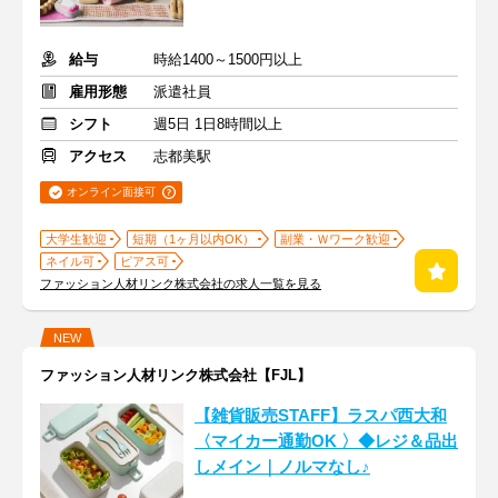
給与
時給1400～1500円以上
雇用形態
派遣社員
シフト
週5日 1日8時間以上
アクセス
志都美駅
オンライン面接可
大学生歓迎
短期（1ヶ月以内OK）
副業・Ｗワーク歓迎
ネイル可
ピアス可
ファッション人材リンク株式会社の求人一覧を見る
NEW
ファッション人材リンク株式会社【FJL】
【雑貨販売STAFF】ラスパ西大和
〈マイカー通勤OK 〉◆レジ＆品出
しメイン｜ノルマなし♪