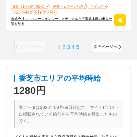
短期（1ヶ月以内OK）
副業・Ｗワーク歓迎
ネイル可
シルバー歓迎
ピアス可
株式会社ウィルエージェンシー メディカルケア事業本部の求人一
覧を見る
1
2
3
4
5
前のページへ
次のページへ
香芝市エリアの平均時給
1280円
本データは2026年08月09日時点で、マイナビバイト
に掲載されている給与から平均時給を算出したもの
です。
バイトの時給の平均は？都道府県別の時給が気になる方はこ