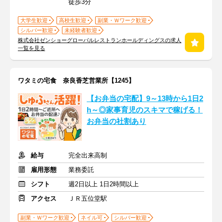
徒歩3分
大学生歓迎
高校生歓迎
副業・Ｗワーク歓迎
シルバー歓迎
未経験者歓迎
株式会社ゼンショーグローバルレストランホールディングスの求人
一覧を見る
ワタミの宅食 奈良香芝営業所【1245】
【お弁当の宅配】9～13時から1日2
h～◎家事育児のスキマで稼げる！
お弁当の社割あり
給与
完全出来高制
雇用形態
業務委託
シフト
週2日以上 1日2時間以上
アクセス
ＪＲ五位堂駅
副業・Ｗワーク歓迎
ネイル可
シルバー歓迎