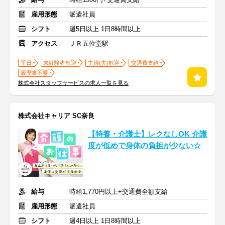
雇用形態
派遣社員
シフト
週5日以上 1日8時間以上
アクセス
ＪＲ五位堂駅
平日
未経験者歓迎
主婦(夫)歓迎
交通費支給
履歴書不要
株式会社スタッフサービスの求人一覧を見る
株式会社キャリア SC奈良
【特養・介護士】レクなしOK 介護
度が低めで身体の負担が少ない☆
給与
時給1,770円以上+交通費全額支給
雇用形態
派遣社員
シフト
週4日以上 1日8時間以上