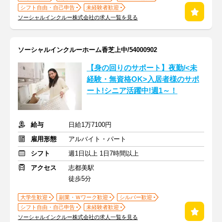
シフト自由・自己申告
未経験者歓迎
ソーシャルインクルー株式会社の求人一覧を見る
ソーシャルインクルーホーム香芝上中/54000902
【身の回りのサポート】夜勤/<未
経験・無資格OK>入居者様のサポ
ート!シニア活躍中!週1～！
給与
日給1万7100円
雇用形態
アルバイト・パート
シフト
週1日以上 1日7時間以上
アクセス
志都美駅
徒歩5分
大学生歓迎
副業・Ｗワーク歓迎
シルバー歓迎
シフト自由・自己申告
未経験者歓迎
ソーシャルインクルー株式会社の求人一覧を見る