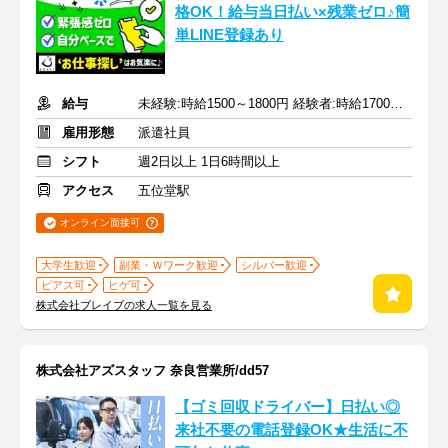
格OK！給与当日払い×残業ゼロ♪簡
単LINE登録あり
給与
未経験:時給1500～1800円 経験者:時給1700～2000円+交通費全額
雇用形態
派遣社員
シフト
週2日以上 1日6時間以上
アクセス
五位堂駅
オンライン面接可
大学生歓迎
副業・Ｗワーク歓迎
シルバー歓迎
ピアス可
ヒゲ可
株式会社ブレイブの求人一覧を見る
株式会社アズスタッフ 奈良営業所/dd57
【ゴミ回収ドライバー】日払い◎
来社不要の電話登録OK★生活に不