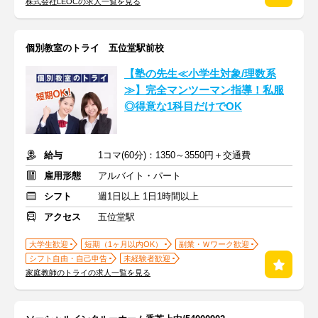
株式会社LEOCの求人一覧を見る
個別教室のトライ 五位堂駅前校
【塾の先生≪小学生対象/理数系
≫】完全マンツーマン指導！私服
◎得意な1科目だけでOK
給与
1コマ(60分)：1350～3550円＋交通費
雇用形態
アルバイト・パート
シフト
週1日以上 1日1時間以上
アクセス
五位堂駅
大学生歓迎
短期（1ヶ月以内OK）
副業・Ｗワーク歓迎
シフト自由・自己申告
未経験者歓迎
家庭教師のトライの求人一覧を見る