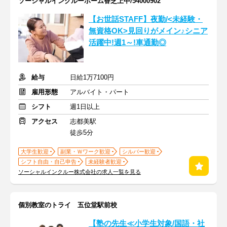
ソーシャルインクルーホーム香芝上中/54000902
【お世話STAFF】夜勤/<未経験・
無資格OK>見回りがメイン♪シニア
活躍中!週1～!車通勤◎
給与
日給1万7100円
雇用形態
アルバイト・パート
シフト
週1日以上
アクセス
志都美駅
徒歩5分
大学生歓迎
副業・Ｗワーク歓迎
シルバー歓迎
シフト自由・自己申告
未経験者歓迎
ソーシャルインクルー株式会社の求人一覧を見る
個別教室のトライ 五位堂駅前校
【塾の先生≪小学生対象/国語・社