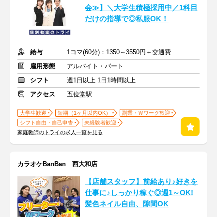
会≫】＼大学生積極採用中／1科目
だけの指導で◎私服OK！
給与
1コマ(60分)：1350～3550円＋交通費
雇用形態
アルバイト・パート
シフト
週1日以上 1日1時間以上
アクセス
五位堂駅
大学生歓迎
短期（1ヶ月以内OK）
副業・Ｗワーク歓迎
シフト自由・自己申告
未経験者歓迎
家庭教師のトライの求人一覧を見る
カラオケBanBan 西大和店
【店舗スタッフ】前給あり♪好きを
仕事に♪しっかり稼ぐ◎週1～OK!
髪色ネイル自由、隙間OK