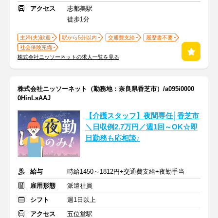
アクセス
志都美駅
徒歩1分
主婦(夫)歓迎
駅から5分以内
交通費支給
履歴書不要
社会保険完備
株式会社ニッソーネットの求人一覧を見る
株式会社ニッソーネット（勤務地：奈良県香芝市）/a095i0000
0HinLsAAJ
【介護スタッフ】夜間専任│香芝市
＼日収例2.7万円／週1回～OK☆即
日勤務も応相談♪
給与
時給1450～1812円+交通費支給+夜勤手当
雇用形態
派遣社員
シフト
週1日以上
アクセス
五位堂駅