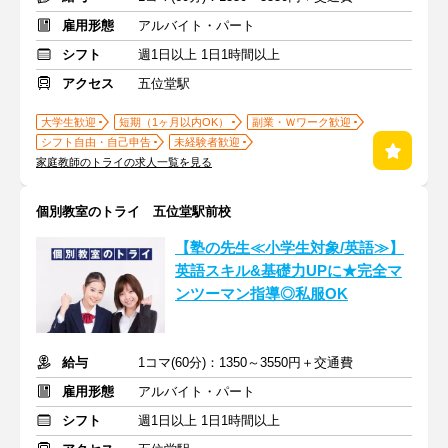
雇用形態
アルバイト・パート
シフト
週1日以上 1日1時間以上
アクセス
五位堂駅
大学生歓迎
短期（1ヶ月以内OK）
副業・Ｗワーク歓迎
シフト自由・自己申告
未経験者歓迎
家庭教師のトライの求人一覧を見る
個別教室のトライ 五位堂駅前校
【塾の先生≪小学生対象/英語≫】
英語スキル&基礎力UPに★完全マ
ンツーマン指導◎私服OK
給与
1コマ(60分)：1350～3550円＋交通費
雇用形態
アルバイト・パート
シフト
週1日以上 1日1時間以上