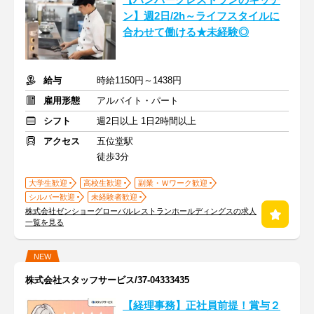
【ハンバーグレストランのキッチ
ン】週2日/2h～ライフスタイルに
合わせて働ける★未経験◎
給与
時給1150円～1438円
雇用形態
アルバイト・パート
シフト
週2日以上 1日2時間以上
アクセス
五位堂駅
徒歩3分
大学生歓迎
高校生歓迎
副業・Ｗワーク歓迎
シルバー歓迎
未経験者歓迎
株式会社ゼンショーグローバルレストランホールディングスの求人
一覧を見る
NEW
株式会社スタッフサービス/37-04333435
【経理事務】正社員前提！賞与２