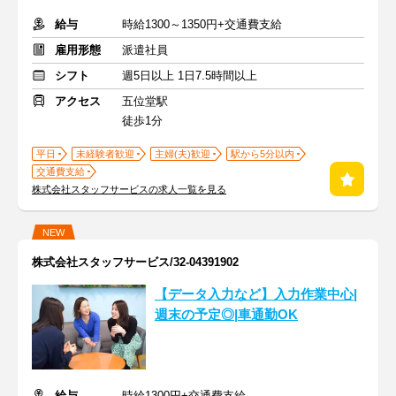
給与
時給1300～1350円+交通費支給
雇用形態
派遣社員
シフト
週5日以上 1日7.5時間以上
アクセス
五位堂駅
徒歩1分
平日
未経験者歓迎
主婦(夫)歓迎
駅から5分以内
交通費支給
株式会社スタッフサービスの求人一覧を見る
NEW
株式会社スタッフサービス/32-04391902
【データ入力など】入力作業中心|
週末の予定◎|車通勤OK
給与
時給1300円+交通費支給