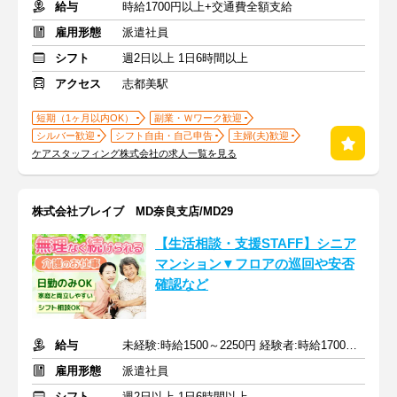
給与
時給1700円以上+交通費全額支給
雇用形態
派遣社員
シフト
週2日以上 1日6時間以上
アクセス
志都美駅
短期（1ヶ月以内OK）
副業・Ｗワーク歓迎
シルバー歓迎
シフト自由・自己申告
主婦(夫)歓迎
ケアスタッフィング株式会社の求人一覧を見る
株式会社ブレイブ MD奈良支店/MD29
【生活相談・支援STAFF】シニア
マンション▼フロアの巡回や安否
確認など
給与
未経験:時給1500～2250円 経験者:時給1700～2550円+交通費全額
雇用形態
派遣社員
シフト
週2日以上 1日6時間以上