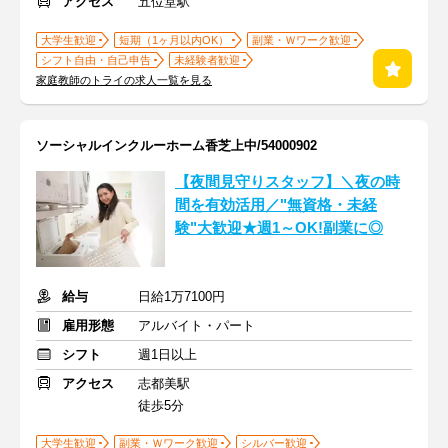
アクセス
五位堂駅
大学生歓迎
短期（1ヶ月以内OK）
副業・Ｗワーク歓迎
シフト自由・自己申告
未経験者歓迎
家庭教師のトライの求人一覧を見る
ソーシャルインクルーホーム香芝上中/54000902
【夜間見守りスタッフ】＼夜の時
間を有効活用／"無資格・未経
験"大歓迎★週1～OK!副業に◎
給与
日給1万7100円
雇用形態
アルバイト・パート
シフト
週1日以上
アクセス
志都美駅
徒歩5分
大学生歓迎
副業・Ｗワーク歓迎
シルバー歓迎