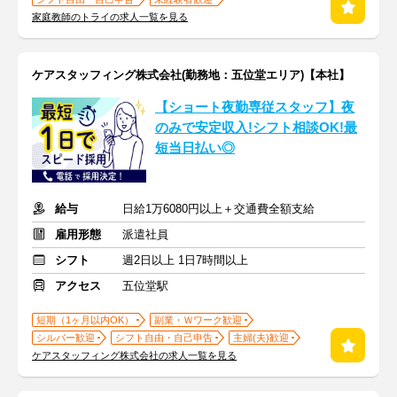
家庭教師のトライの求人一覧を見る
ケアスタッフィング株式会社(勤務地：五位堂エリア)【本社】
【ショート夜勤専従スタッフ】夜
のみで安定収入!シフト相談OK!最
短当日払い◎
給与
日給1万6080円以上＋交通費全額支給
雇用形態
派遣社員
シフト
週2日以上 1日7時間以上
アクセス
五位堂駅
短期（1ヶ月以内OK）
副業・Ｗワーク歓迎
シルバー歓迎
シフト自由・自己申告
主婦(夫)歓迎
ケアスタッフィング株式会社の求人一覧を見る