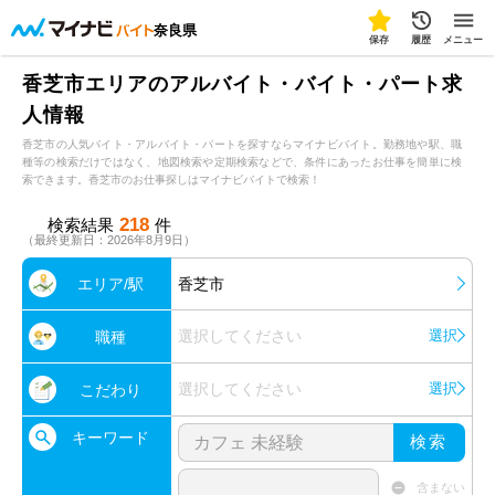
奈良県
保存
履歴
メニュー
香芝市エリアのアルバイト・バイト・パート求
人情報
香芝市の人気バイト・アルバイト・パートを探すならマイナビバイト。勤務地や駅、職
種等の検索だけではなく、地図検索や定期検索などで、条件にあったお仕事を簡単に検
索できます。香芝市のお仕事探しはマイナビバイトで検索！
218
検索結果
件
（最終更新日：2026年8月9日）
エリア/駅
香芝市
選択してください
選択
職種
選択してください
選択
こだわり
キーワード
検索
含まない