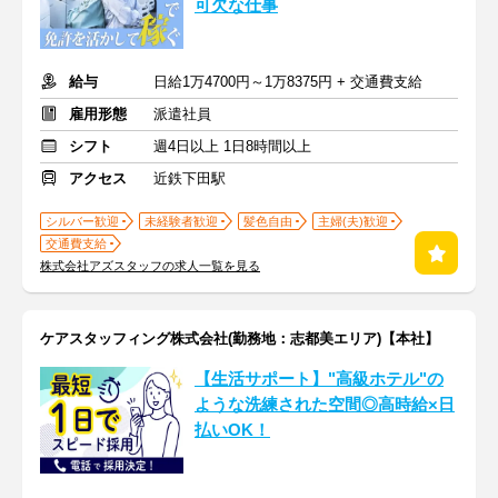
可欠な仕事
給与
日給1万4700円～1万8375円 + 交通費支給
雇用形態
派遣社員
シフト
週4日以上 1日8時間以上
アクセス
近鉄下田駅
シルバー歓迎
未経験者歓迎
髪色自由
主婦(夫)歓迎
交通費支給
株式会社アズスタッフの求人一覧を見る
ケアスタッフィング株式会社(勤務地：志都美エリア)【本社】
【生活サポート】"高級ホテル"の
ような洗練された空間◎高時給×日
払いOK！