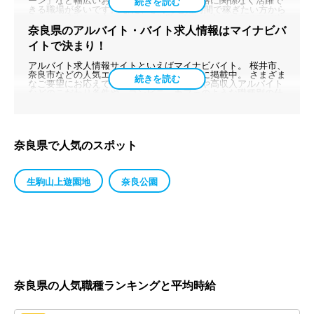
ーン」など幅広いお仕事があり、経験・資格に関係なく活躍で
きる職場が多いです。 また、さくっと短時間で稼ぎたい方から
しっかり稼ぎたい方、コツコツ作業が好きな方からワイワイ楽
しく働きたい方まで、十人十色な働き方が実現可能です。 もち
奈良県のアルバイト・バイト求人情報はマイナビバ
ろん、お仕事復帰やキャリアアップして活躍したいと考える女
イトで決まり！
性にも働きやすいお仕事たくさんありますよ。「Wワークとし
て」「子育てがひと段落した」など、ライフスタイルにあった
職場で新しい一歩が踏み出せるかもしれません。あなたらしく
アルバイト求人情報サイトといえばマイナビバイト。 桜井市、
働ける奈良県でピッタリのお仕事見つけませんか？
奈良市などの人気エリアの求人情報も豊富に掲載中。 さまざま
なご要望にお応えできるよう、短期バイトや高収入アルバイト
などのこだわり条件や、コンビニ、カフェのような職種別の仕
事など、探し方も自由に。 時給やシフトなど、自分の希望の働
き方に合ったバイト・アルバイト情報がきっと見つかります。
奈良県で人気のスポット
生駒山上遊園地
奈良公園
奈良県
の人気職種ランキングと平均時給