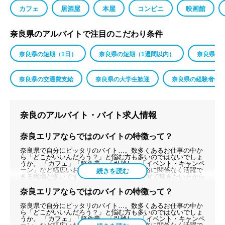
カフェ
居酒屋
本屋
コンビニ
映画館
奈良県のアルバイトで注目のこだわり条件
奈良県の短期（1日）
奈良県の短期（1週間以内）
奈良県の
奈良県の交通費支給
奈良県の大学生歓迎
奈良県の経験者優
奈良のアルバイト・バイト求人情報
奈良エリアならではのバイトの特徴って？
奈良県で自分にピッタリのバイト…。数多くあるお仕事の中か
ら「どこがいいんだろう？」と悩む方も多いのではないでしょ
うか。 「カフェ」「軽作業」「引越し」「イベント・キャンペ
ーン」など幅広いお仕事があり、経験・資格に関係なく活躍で
きる職場が多いです。 また、さくっと短時間で稼ぎたい方から
しっかり稼ぎたい方、コツコツ作業が好きな方からワイワイ楽
しく働きたい方まで、十人十色な働き方が実現可能です。 もち
奈良エリアならではのバイトの特徴って？
ろん、お仕事復帰やキャリアアップして活躍したいと考える女
性にも働きやすいお仕事たくさんありますよ。「Wワークとし
奈良県で自分にピッタリのバイト…。数多くあるお仕事の中か
て」「子育てがひと段落した」など、ライフスタイルにあった
ら「どこがいいんだろう？」と悩む方も多いのではないでしょ
職場で新しい一歩が踏み出せるかもしれません。あなたらしく
うか。 「カフェ」「軽作業」「引越し」「イベント・キャンペ
働ける奈良県でピッタリのお仕事見つけませんか？