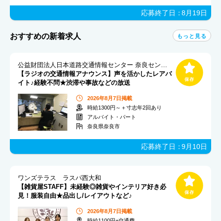
応募終了日：
8月19日
おすすめの新着求人
もっと見る
公益財団法人日本道路交通情報センター 奈良センター
【ラジオの交通情報アナウンス】声を活かしたレアバ
イト♪経験不問★渋滞や事故などの放送
2026年8月7日掲載
時給1300円～＋寸志年2回あり
アルバイト・パート
奈良県奈良市
応募終了日：
9月10日
ワンズテラス ラスパ西大和
【雑貨屋STAFF】未経験◎雑貨やインテリア好き必
見！服装自由★品出し/レイアウトなど♪
2026年8月7日掲載
時給1100円+交通費