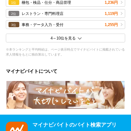
梱包・検品・仕分・商品管理
1,236円
1位
レストラン・専門料理店
1,119円
2位
事務・データ入力・受付
1,255円
3位
4～10位を見る
※本ランキングと平均時給は、ページ表示時点でマイナビバイトに掲載されている
求人情報をもとに独自算出しています。
マイナビバイトについて
マイナビバイトのバイト検索アプリ