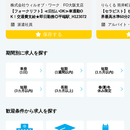
株式会社ウィルオブ・ワーク FO大阪支店
りらくる 筒井町
【フォークリフト】≪日払いOK≫車通勤O
【セラピスト】
K！交通費支給★即日勤務◎平端駅_H123072
界最高水準60分2
派遣社員
アルバイト
保存する
期間別に求人を探す
単発
短期
短期
(1日)
(1週間以内)
(1カ月以内)
短期
長期
春/夏/冬
(3カ月以内)
(3カ月以上)
休み限定
歓迎条件から求人を探す