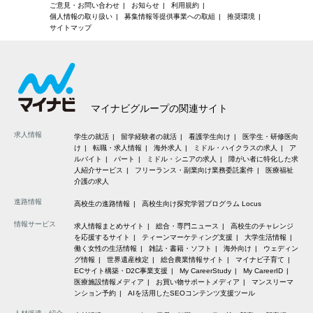
ご意見・お問い合わせ
お知らせ
利用規約
個人情報の取り扱い
募集情報等提供事業への取組
推奨環境
サイトマップ
マイナビグループの関連サイト
求人情報
学生の就活
留学経験者の就活
看護学生向け
医学生・研修医向
け
転職・求人情報
海外求人
ミドル・ハイクラスの求人
ア
ルバイト
パート
ミドル・シニアの求人
障がい者に特化した求
人紹介サービス
フリーランス・副業向け業務委託案件
医療福祉
介護の求人
進路情報
高校生の進路情報
高校生向け探究学習プログラム Locus
情報サービス
求人情報まとめサイト
総合・専門ニュース
高校生のチャレンジ
を応援するサイト
ティーンマーケティング支援
大学生活情報
働く女性の生活情報
雑誌・書籍・ソフト
海外向け
ウェディン
グ情報
世界遺産検定
総合農業情報サイト
マイナビ子育て
ECサイト構築・D2C事業支援
My CareerStudy
My CareerID
医療施設情報メディア
お買い物サポートメディア
マンスリーマ
ンション予約
AIを活用したSEOコンテンツ支援ツール