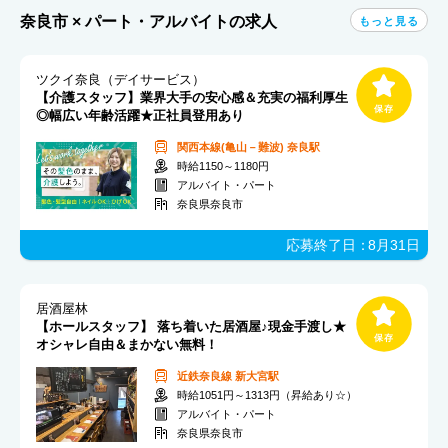
奈良市 × パート・アルバイトの求人
もっと見る
ツクイ奈良（デイサービス）
【介護スタッフ】業界大手の安心感＆充実の福利厚生
◎幅広い年齢活躍★正社員登用あり
関西本線(亀山－難波)
奈良駅
時給1150～1180円
アルバイト・パート
奈良県奈良市
応募終了日：
8月31日
居酒屋林
【ホールスタッフ】 落ち着いた居酒屋♪現金手渡し★
オシャレ自由＆まかない無料！
近鉄奈良線
新大宮駅
時給1051円～1313円（昇給あり☆）
アルバイト・パート
奈良県奈良市