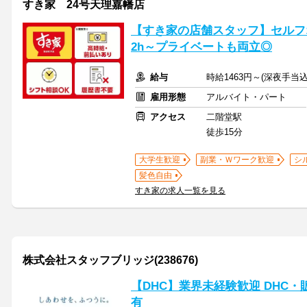
すき家 24号天理嘉幡店
【すき家の店舗スタッフ】セルフ
2h～プライベートも両立◎
給与
時給1463円～(深夜手当込
雇用形態
アルバイト・パート
アクセス
二階堂駅
徒歩15分
大学生歓迎
副業・Ｗワーク歓迎
シ
髪色自由
すき家の求人一覧を見る
株式会社スタッフブリッジ(238676)
【DHC】業界未経験歓迎 DHC
有