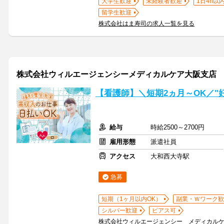
大学生歓迎
未経験者歓迎
1日4h以
留学生歓迎
株式会社はま寿司の求人一覧を見る
株式会社ウィルエージェンシーメディカルケア大阪支店
【看護師】＼短期2ヵ月～OK／"
給与
時給2500～2700円
雇用形態
派遣社員
アクセス
大和西大寺駅
急募
短期（1ヶ月以内OK）
副業・Ｗワーク歓
シルバー歓迎
ピアス可
株式会社ウィルエージェンシー メディカル