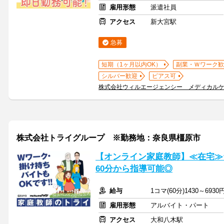
雇用形態
派遣社員
アクセス
新大宮駅
急募
短期（1ヶ月以内OK）
副業・Ｗワーク歓
シルバー歓迎
ピアス可
株式会社ウィルエージェンシー メディカル
株式会社トライグループ ※勤務地：奈良県橿原市
【オンライン家庭教師】≪在宅≫
60分から指導可能◎
給与
1コマ(60分)1430～6930
雇用形態
アルバイト・パート
アクセス
大和八木駅