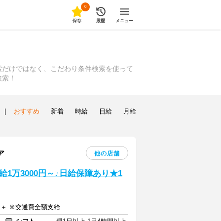
0
保存
履歴
メニュー
索だけではなく、こだわり条件検索を使って
検索！
|
おすすめ
新着
時給
日給
月給
ア
他の店舗
1万3000円～♪日給保障あり★1
0円＋ ※交通費全額支給