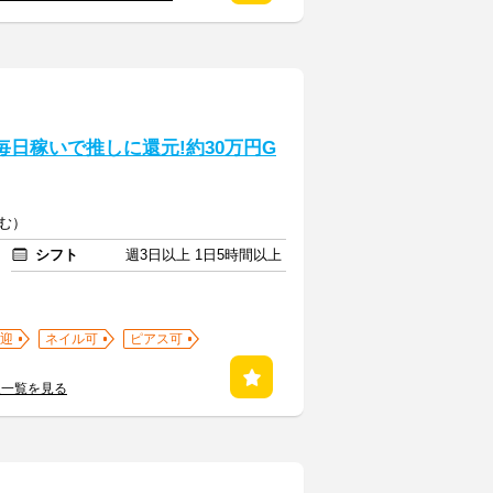
毎日稼いで推しに還元!約30万円G
含む）
シフト
週3日以上 1日5時間以上
迎
ネイル可
ピアス可
人一覧を見る