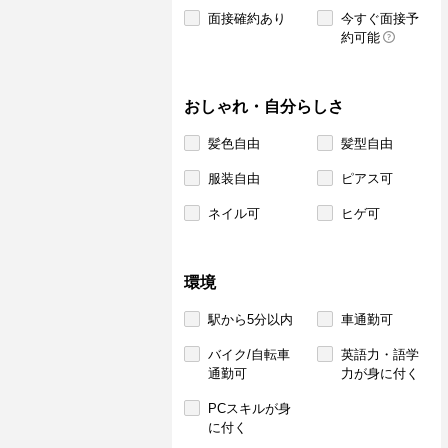
面接確約あり
今すぐ面接予
約可能
おしゃれ・自分らしさ
髪色自由
髪型自由
服装自由
ピアス可
ネイル可
ヒゲ可
環境
駅から5分以内
車通勤可
バイク/自転車
英語力・語学
通勤可
力が身に付く
PCスキルが身
に付く