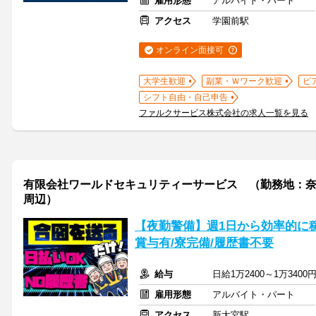
雇用形態
アルバイト・パート
アクセス
学園前駅
オンライン面接可
大学生歓迎
副業・Ｗワーク歓迎
ピ
シフト自由・自己申告
ファルクサービス株式会社の求人一覧を見る
有限会社ワールドセキュリティーサービス （勤務地：
周辺）
【夜勤警備】週1日から効率的に
賞与有/寮完備/履歴書不要
給与
日給1万2400～1万340
雇用形態
アルバイト・パート
アクセス
新大宮駅