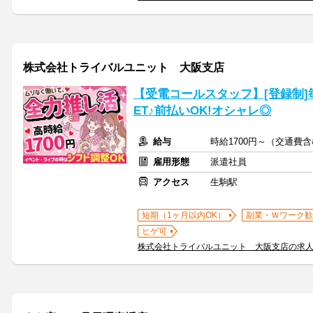
株式会社トライバルユニット 大阪支店
【受電コールスタッフ】[登録制]
ET♪前払いOK!オシャレ◎
給与
時給1700円～（交通費
雇用形態
派遣社員
アクセス
生駒駅
短期（1ヶ月以内OK）
副業・Ｗワーク歓
ヒゲ可
株式会社トライバルユニット 大阪支店の求