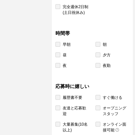
完全週休2日制
(土日祝休み)
時間帯
早朝
朝
昼
夕方
夜
夜勤
応募時に嬉しい
履歴書不要
すぐ働ける
友達と応募歓
オープニング
迎
スタッフ
大量募集(10名
オンライン面
以上)
接可能