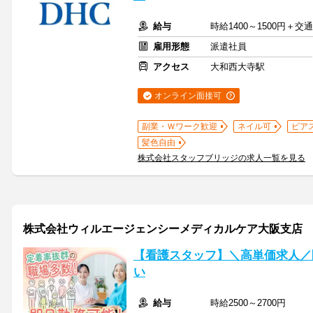
給与
時給1400～1500円＋
雇用形態
派遣社員
アクセス
大和西大寺駅
オンライン面接可
副業・Ｗワーク歓迎
ネイル可
ピア
髪色自由
株式会社スタッフブリッジの求人一覧を見る
株式会社ウィルエージェンシーメディカルケア大阪支店
【看護スタッフ】＼高単価求人／
い
給与
時給2500～2700円