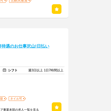
内可
主婦(夫)歓迎
好待遇のお仕事沢山!日払い
シフト
週3日以上 1日7時間以上
迎
ネイル可
ケア事業本部の求人一覧を見る