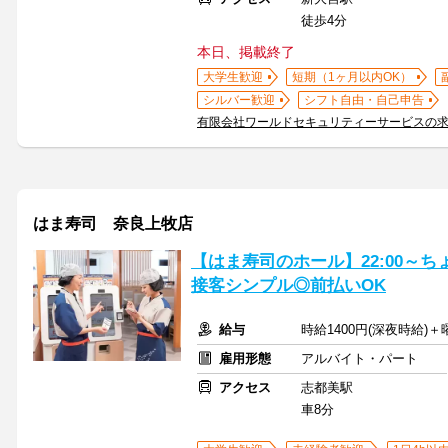
徒歩4分
本日、掲載終了
大学生歓迎
短期（1ヶ月以内OK）
シルバー歓迎
シフト自由・自己申告
有限会社ワールドセキュリティーサービスの
はま寿司 奈良上牧店
【はま寿司のホール】22:00～ち
接客シンプル◎前払いOK
給与
時給1400円(深夜時給)＋
雇用形態
アルバイト・パート
アクセス
志都美駅
車8分