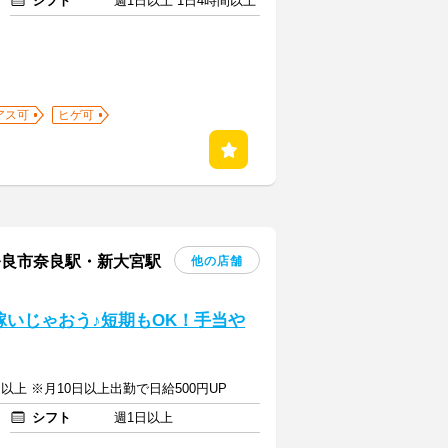
シフト
週1日以上 1日4時間以上
アス可
ヒゲ可
奈良市奈良駅・新大宮駅
他の店舗
稼いじゃおう♪短期もOK！手当や
0円以上 ※月10日以上出勤で日給500円UP
シフト
週1日以上