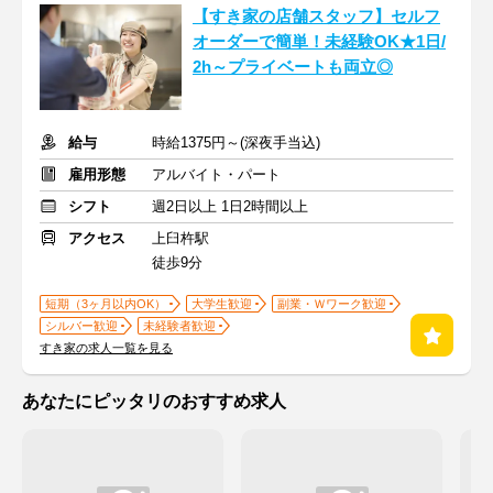
【すき家の店舗スタッフ】セルフ
オーダーで簡単！未経験OK★1日/
2h～プライベートも両立◎
給与
時給1375円～(深夜手当込)
雇用形態
アルバイト・パート
シフト
週2日以上 1日2時間以上
アクセス
上臼杵駅
徒歩9分
短期（3ヶ月以内OK）
大学生歓迎
副業・Ｗワーク歓迎
シルバー歓迎
未経験者歓迎
すき家の求人一覧を見る
あなたにピッタリのおすすめ求人