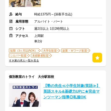
給与
時給1375円～(深夜手当込)
雇用形態
アルバイト・パート
シフト
週2日以上 1日2時間以上
アクセス
上岡駅
車2分
短期（3ヶ月以内OK）
大学生歓迎
副業・Ｗワーク歓迎
シルバー歓迎
未経験者歓迎
すき家の求人一覧を見る
個別教室のトライ 大分駅前校
【塾の先生≪小学生対象/英語≫】
英語スキル&基礎力UPに★完全マ
ンツーマン指導◎私服OK