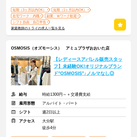
短期（3ヶ月以内OK）
短期（1ヶ月以内OK）
在宅ワーク・内職
副業・Ｗワーク歓迎
シフト自由・自己申告
家庭教師のトライの求人一覧を見る
OSMOSIS（オズモーシス） アミュプラザおおいた店
【レディースアパレル販売スタッ
フ】未経験OK!オリジナルブラン
ド"OSMOSIS"♪ノルマなし◎
給与
時給1300円～＋交通費支給
雇用形態
アルバイト・パート
シフト
週2日以上
アクセス
大分駅
徒歩4分