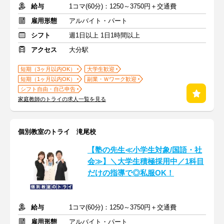
給与
1コマ(60分)：1250～3750円＋交通費
雇用形態
アルバイト・パート
シフト
週1日以上 1日1時間以上
アクセス
大分駅
短期（3ヶ月以内OK）
大学生歓迎
短期（1ヶ月以内OK）
副業・Ｗワーク歓迎
シフト自由・自己申告
家庭教師のトライの求人一覧を見る
個別教室のトライ 滝尾校
【塾の先生≪小学生対象/国語・社
会≫】＼大学生積極採用中／1科目
だけの指導で◎私服OK！
給与
1コマ(60分)：1250～3750円＋交通費
雇用形態
アルバイト・パート