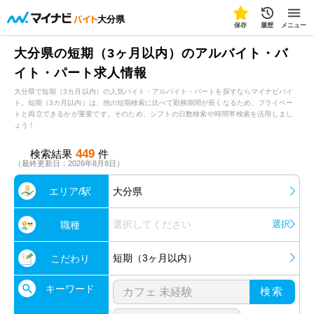
大分県
保存
履歴
メニュー
大分県の短期（3ヶ月以内）のアルバイト・バ
イト・パート求人情報
大分県で短期（3カ月以内）の人気バイト・アルバイト・パートを探すならマイナビバイ
ト。短期（3カ月以内）は、他の短期検索に比べて勤務期間が長くなるため、プライベー
トと両立できるかが重要です。そのため、シフトの日数検索や時間帯検索を活用しまし
ょう！
449
検索結果
件
（最終更新日：2026年8月8日）
エリア/駅
大分県
選択してください
選択
職種
短期（3ヶ月以内）
こだわり
キーワード
検索