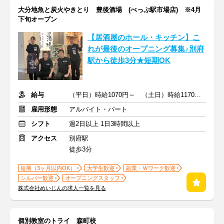
大分地魚と炭火やきとり 豊後酒場 (べっぷ駅市場店) ※4月
下旬オープン
【居酒屋のホール・キッチン】こ
れが最後のオープニング募集♪別府
駅から徒歩3分★短期OK
給与
（平日）時給1070円～ （土日）時給1170円～ ※交通費支給
雇用形態
アルバイト・パート
シフト
週2日以上 1日3時間以上
アクセス
別府駅
徒歩3分
短期（3ヶ月以内OK）
大学生歓迎
副業・Ｗワーク歓迎
シルバー歓迎
オープニングスタッフ
株式会社めいじんの求人一覧を見る
個別教室のトライ 森町校