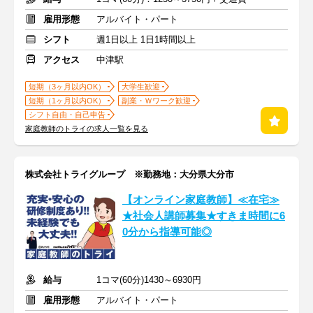
雇用形態
アルバイト・パート
シフト
週1日以上 1日1時間以上
アクセス
中津駅
短期（3ヶ月以内OK）
大学生歓迎
短期（1ヶ月以内OK）
副業・Ｗワーク歓迎
シフト自由・自己申告
家庭教師のトライの求人一覧を見る
株式会社トライグループ ※勤務地：大分県大分市
【オンライン家庭教師】≪在宅≫
★社会人講師募集★すきま時間に6
0分から指導可能◎
給与
1コマ(60分)1430～6930円
雇用形態
アルバイト・パート