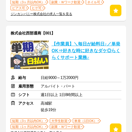
短期（3ヶ月以内OK）
副業・Ｗワーク歓迎
ネイル可
ピアス可
ヒゲ可
ジンカンパニー株式会社の求人一覧を見る
株式会社西部通商【001】
【作業員】＼毎日が給料日♪／単発
OK⇒好きな時に好きなダケ◎らく
らくサポート業務♪
給与
日給9000～1万2000円
雇用形態
アルバイト・パート
シフト
週1日以上 1日8時間以上
アクセス
高城駅
徒歩19分
短期（3ヶ月以内OK）
大学生歓迎
単発（1日OK）
短期（1ヶ月以内OK）
副業・Ｗワーク歓迎