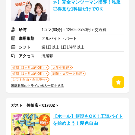
≫】完全マンツーマン指導！私服
◎得意な1科目だけでOK
給与
1コマ(60分)：1250～3750円＋交通費
雇用形態
アルバイト・パート
シフト
週1日以上 1日1時間以上
アクセス
滝尾駅
短期（3ヶ月以内OK）
大学生歓迎
短期（1ヶ月以内OK）
副業・Ｗワーク歓迎
シフト自由・自己申告
家庭教師のトライの求人一覧を見る
ガスト 佐伯店＜017832＞
【ホール】短期もOK！王道バイト
を始めよう！髪色自由