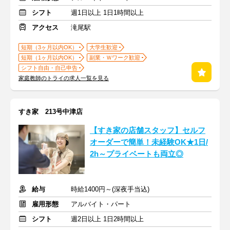
シフト
週1日以上 1日1時間以上
アクセス
滝尾駅
短期（3ヶ月以内OK）
大学生歓迎
短期（1ヶ月以内OK）
副業・Ｗワーク歓迎
シフト自由・自己申告
家庭教師のトライの求人一覧を見る
すき家 213号中津店
【すき家の店舗スタッフ】セルフ
オーダーで簡単！未経験OK★1日/
2h～プライベートも両立◎
給与
時給1400円～(深夜手当込)
雇用形態
アルバイト・パート
シフト
週2日以上 1日2時間以上