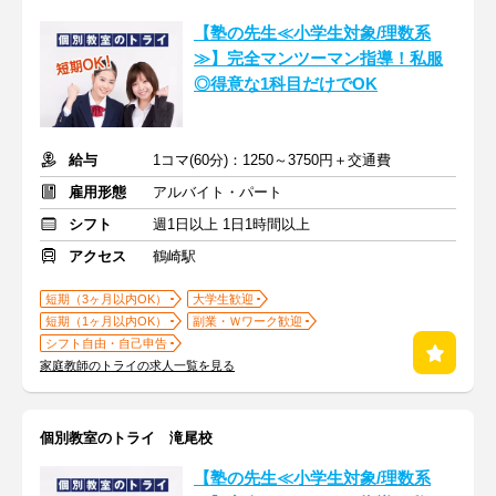
【塾の先生≪小学生対象/理数系
≫】完全マンツーマン指導！私服
◎得意な1科目だけでOK
給与
1コマ(60分)：1250～3750円＋交通費
雇用形態
アルバイト・パート
シフト
週1日以上 1日1時間以上
アクセス
鶴崎駅
短期（3ヶ月以内OK）
大学生歓迎
短期（1ヶ月以内OK）
副業・Ｗワーク歓迎
シフト自由・自己申告
家庭教師のトライの求人一覧を見る
個別教室のトライ 滝尾校
【塾の先生≪小学生対象/理数系