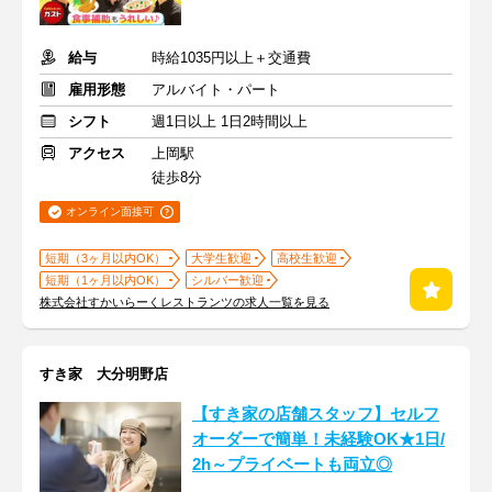
給与
時給1035円以上＋交通費
雇用形態
アルバイト・パート
シフト
週1日以上 1日2時間以上
アクセス
上岡駅
徒歩8分
オンライン面接可
短期（3ヶ月以内OK）
大学生歓迎
高校生歓迎
短期（1ヶ月以内OK）
シルバー歓迎
株式会社すかいらーくレストランツの求人一覧を見る
すき家 大分明野店
【すき家の店舗スタッフ】セルフ
オーダーで簡単！未経験OK★1日/
2h～プライベートも両立◎