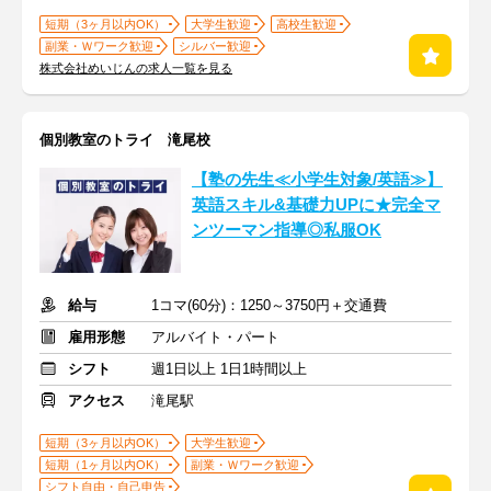
短期（3ヶ月以内OK）
大学生歓迎
高校生歓迎
副業・Ｗワーク歓迎
シルバー歓迎
株式会社めいじんの求人一覧を見る
個別教室のトライ 滝尾校
【塾の先生≪小学生対象/英語≫】
英語スキル&基礎力UPに★完全マ
ンツーマン指導◎私服OK
給与
1コマ(60分)：1250～3750円＋交通費
雇用形態
アルバイト・パート
シフト
週1日以上 1日1時間以上
アクセス
滝尾駅
短期（3ヶ月以内OK）
大学生歓迎
短期（1ヶ月以内OK）
副業・Ｗワーク歓迎
シフト自由・自己申告