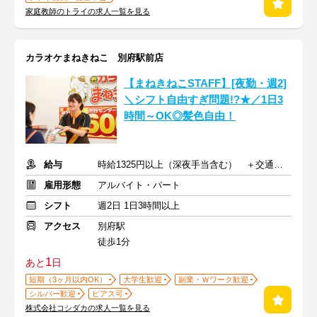
家庭教師のトライの求人一覧を見る
カラオケまねきねこ 別府駅前店
【まねきねこSTAFF】[夜勤・週2]
＼シフト自由すぎ問題!?★／1日3
時間～OK◎髪色自由！
給与
時給1325円以上（深夜手当含む） ＋交通費支給
雇用形態
アルバイト・パート
シフト
週2日 1日3時間以上
アクセス
別府駅
徒歩1分
1
あと
日
短期（3ヶ月以内OK）
大学生歓迎
副業・Ｗワーク歓迎
シルバー歓迎
ピアス可
株式会社コシダカの求人一覧を見る