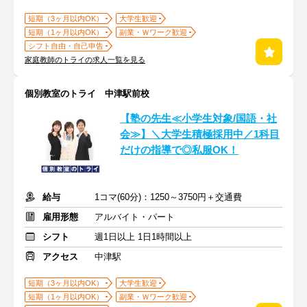
短期（3ヶ月以内OK）
大学生歓迎
短期（1ヶ月以内OK）
副業・Ｗワーク歓迎
シフト自由・自己申告
家庭教師のトライの求人一覧を見る
個別教室のトライ 中津駅前校
【塾の先生≪小学生対象/国語・社
会≫】＼大学生積極採用中／1科目
だけの指導で◎私服OK！
給与
1コマ(60分)：1250～3750円＋交通費
雇用形態
アルバイト・パート
シフト
週1日以上 1日1時間以上
アクセス
中津駅
短期（3ヶ月以内OK）
大学生歓迎
短期（1ヶ月以内OK）
副業・Ｗワーク歓迎