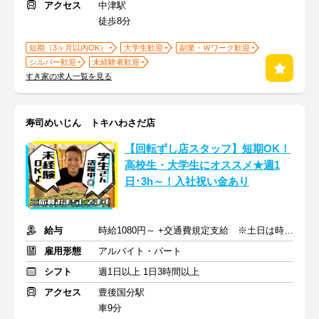
アクセス
中津駅
徒歩8分
短期（3ヶ月以内OK）
大学生歓迎
副業・Ｗワーク歓迎
シルバー歓迎
未経験者歓迎
すき家の求人一覧を見る
寿司めいじん トキハわさだ店
【回転ずし店スタッフ】短期OK！
高校生・大学生にオススメ★週1
日･3h～！入社祝い金あり
給与
時給1080円～ +交通費規定支給 ※土日は時給UP
雇用形態
アルバイト・パート
シフト
週1日以上 1日3時間以上
アクセス
豊後国分駅
車9分