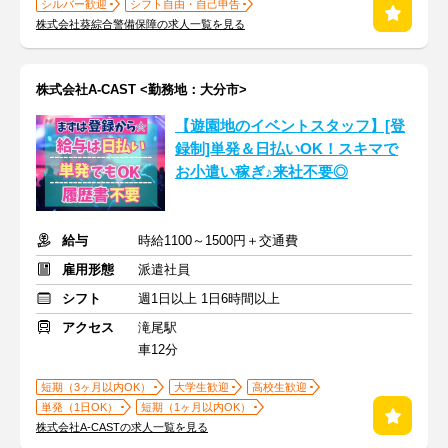
シルバー歓迎
シフト自由・自己申告
株式会社葵綜合警備保障の求人一覧を見る
株式会社A-CAST <勤務地：大分市>
【遊園地のイベントスタッフ】[登
録制]単発＆日払いOK！スキマで
お小遣い稼ぎ♪来社不要◎
給与
時給1100～1500円＋交通費
雇用形態
派遣社員
シフト
週1日以上 1日6時間以上
アクセス
滝尾駅
車12分
短期（3ヶ月以内OK）
大学生歓迎
高校生歓迎
単発（1日OK）
短期（1ヶ月以内OK）
株式会社A-CASTの求人一覧を見る