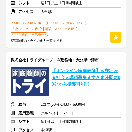
シフト
週1日以上 1日1時間以上
アクセス
大分駅
短期（3ヶ月以内OK）
短期（1ヶ月以内OK）
在宅ワーク・内職
副業・Ｗワーク歓迎
シフト自由・自己申告
家庭教師のトライの求人一覧を見る
株式会社トライグループ ※勤務地：大分県中津市
【オンライン家庭教師】≪在宅≫
★社会人講師募集★すきま時間に6
0分から指導可能◎
給与
1コマ(60分)1430～6930円
雇用形態
アルバイト・パート
シフト
週1日以上 1日1時間以上
アクセス
中津駅