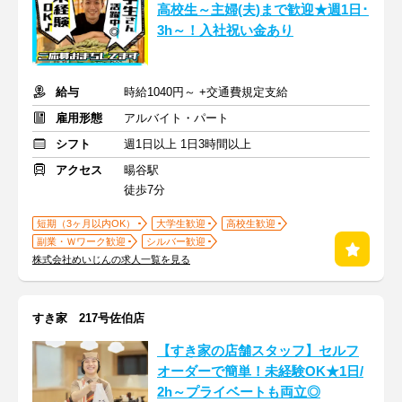
高校生～主婦(夫)まで歓迎★週1日･
3h～！入社祝い金あり
給与
時給1040円～ +交通費規定支給
雇用形態
アルバイト・パート
シフト
週1日以上 1日3時間以上
アクセス
暘谷駅
徒歩7分
短期（3ヶ月以内OK）
大学生歓迎
高校生歓迎
副業・Ｗワーク歓迎
シルバー歓迎
株式会社めいじんの求人一覧を見る
すき家 217号佐伯店
【すき家の店舗スタッフ】セルフ
オーダーで簡単！未経験OK★1日/
2h～プライベートも両立◎