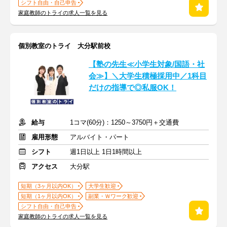
シフト自由・自己申告
家庭教師のトライの求人一覧を見る
個別教室のトライ 大分駅前校
【塾の先生≪小学生対象/国語・社
会≫】＼大学生積極採用中／1科目
だけの指導で◎私服OK！
給与
1コマ(60分)：1250～3750円＋交通費
雇用形態
アルバイト・パート
シフト
週1日以上 1日1時間以上
アクセス
大分駅
短期（3ヶ月以内OK）
大学生歓迎
短期（1ヶ月以内OK）
副業・Ｗワーク歓迎
シフト自由・自己申告
家庭教師のトライの求人一覧を見る