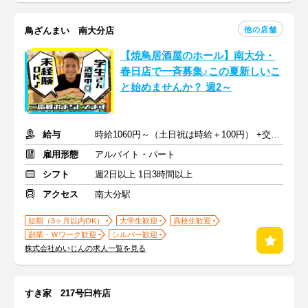
他の店舗
鳥ざんまい 南大分店
【焼鳥居酒屋のホール】南大分・
春日店で一斉募集♪この夏新しいこ
と始めませんか？ 週2～
給与
時給1060円～（土日祝は時給＋100円） +交通費
雇用形態
アルバイト・パート
シフト
週2日以上 1日3時間以上
アクセス
南大分駅
短期（3ヶ月以内OK）
大学生歓迎
高校生歓迎
副業・Ｗワーク歓迎
シルバー歓迎
株式会社めいじんの求人一覧を見る
すき家 217号臼杵店