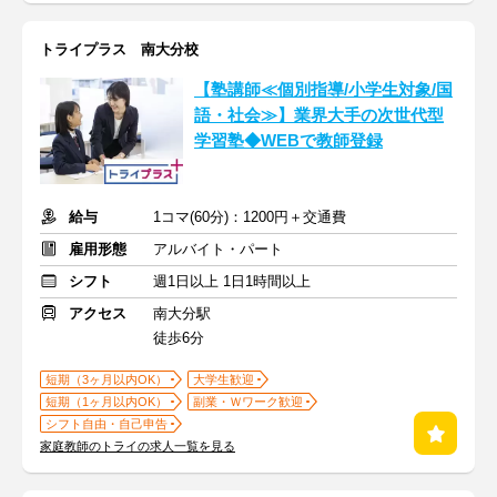
トライプラス 南大分校
【塾講師≪個別指導/小学生対象/国
語・社会≫】業界大手の次世代型
学習塾◆WEBで教師登録
給与
1コマ(60分)：1200円＋交通費
雇用形態
アルバイト・パート
シフト
週1日以上 1日1時間以上
アクセス
南大分駅
徒歩6分
短期（3ヶ月以内OK）
大学生歓迎
短期（1ヶ月以内OK）
副業・Ｗワーク歓迎
シフト自由・自己申告
家庭教師のトライの求人一覧を見る