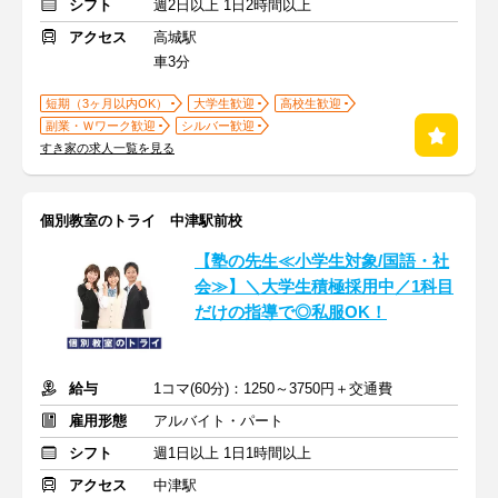
シフト
週2日以上 1日2時間以上
アクセス
高城駅
車3分
短期（3ヶ月以内OK）
大学生歓迎
高校生歓迎
副業・Ｗワーク歓迎
シルバー歓迎
すき家の求人一覧を見る
個別教室のトライ 中津駅前校
【塾の先生≪小学生対象/国語・社
会≫】＼大学生積極採用中／1科目
だけの指導で◎私服OK！
給与
1コマ(60分)：1250～3750円＋交通費
雇用形態
アルバイト・パート
シフト
週1日以上 1日1時間以上
アクセス
中津駅