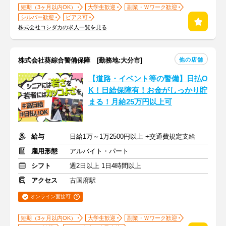
短期（3ヶ月以内OK）
大学生歓迎
副業・Ｗワーク歓迎
シルバー歓迎
ピアス可
株式会社コシダカの求人一覧を見る
他の店舗
株式会社葵綜合警備保障 [勤務地:大分市]
【道路・イベント等の警備】日払O
K！日給保障有！お金がしっかり貯
まる！月給25万円以上可
給与
日給1万～1万2500円以上 +交通費規定支給
雇用形態
アルバイト・パート
シフト
週2日以上 1日4時間以上
アクセス
古国府駅
オンライン面接可
短期（3ヶ月以内OK）
大学生歓迎
副業・Ｗワーク歓迎