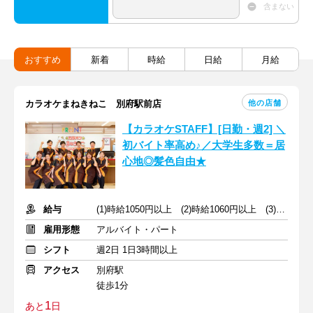
含まない
おすすめ
新着
時給
日給
月給
他の店舗
カラオケまねきねこ 別府駅前店
【カラオケSTAFF】[日勤・週2] ＼
初バイト率高め♪／大学生多数＝居
心地◎髪色自由★
給与
(1)時給1050円以上 (2)時給1060円以上 (3)時給1050円以上
雇用形態
アルバイト・パート
シフト
週2日 1日3時間以上
アクセス
別府駅
徒歩1分
1
あと
日