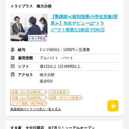
トライプラス 南大分校
【塾講師≪個別指導/小学生対象/理
系≫】先生デビューは"トラ
イ"で！得意な1科目でOK◎
給与
1コマ(60分)：1200円＋交通費
雇用形態
アルバイト・パート
シフト
週1日以上 1日1時間以上
アクセス
南大分駅
徒歩6分
短期（3ヶ月以内OK）
大学生歓迎
短期（1ヶ月以内OK）
副業・Ｗワーク歓迎
シフト自由・自己申告
家庭教師のトライの求人一覧を見る
すき家 大分日岡店 ※7月リニューアルオープン