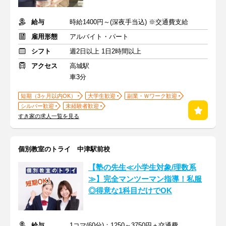
給与
時給1400円～(深夜手当込) ※交通費支給
雇用形態
アルバイト・パート
シフト
週2日以上 1日2時間以上
アクセス
高城駅
車3分
短期（3ヶ月以内OK）
大学生歓迎
副業・Ｗワーク歓迎
シルバー歓迎
未経験者歓迎
すき家の求人一覧を見る
個別教室のトライ 中津駅前校
【塾の先生≪小学生対象/理数系
≫】完全マンツーマン指導！私服
◎得意な1科目だけでOK
給与
1コマ(60分)：1250～3750円＋交通費