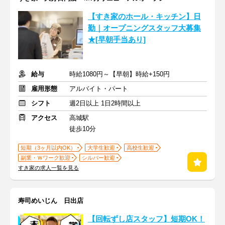
【すき家のホール・キッチン】日
勤｜オープニングスタッフ大募集
★[早朝手当あり]
給与
時給1080円～【早朝】時給+150円
雇用形態
アルバイト・パート
シフト
週2日以上 1日2時間以上
アクセス
高城駅
徒歩10分
短期（3ヶ月以内OK）
大学生歓迎
高校生歓迎
副業・Ｗワーク歓迎
シルバー歓迎
すき家の求人一覧を見る
寿司めいじん 日出店
【回転ずし店スタッフ】短期OK！