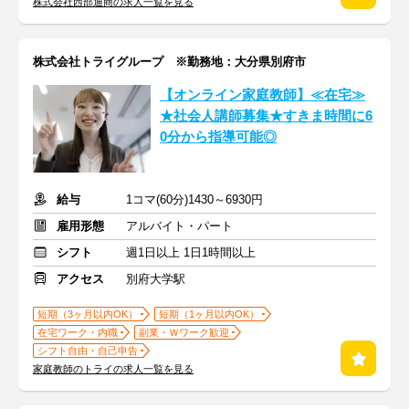
株式会社西部通商の求人一覧を見る
株式会社トライグループ ※勤務地：大分県別府市
【オンライン家庭教師】≪在宅≫
★社会人講師募集★すきま時間に6
0分から指導可能◎
給与
1コマ(60分)1430～6930円
雇用形態
アルバイト・パート
シフト
週1日以上 1日1時間以上
アクセス
別府大学駅
短期（3ヶ月以内OK）
短期（1ヶ月以内OK）
在宅ワーク・内職
副業・Ｗワーク歓迎
シフト自由・自己申告
家庭教師のトライの求人一覧を見る