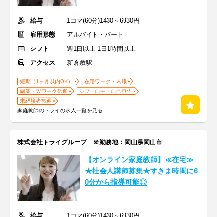
給与
1コマ(60分)1430～6930円
雇用形態
アルバイト・パート
シフト
週1日以上 1日1時間以上
アクセス
新倉敷駅
短期（1ヶ月以内OK）
在宅ワーク・内職
副業・Ｗワーク歓迎
シフト自由・自己申告
未経験者歓迎
家庭教師のトライの求人一覧を見る
株式会社トライグループ ※勤務地：岡山県岡山市
【オンライン家庭教師】≪在宅≫
★社会人講師募集★すきま時間に6
0分から指導可能◎
給与
1コマ(60分)1430～6930円