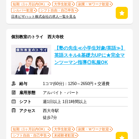
短期（1ヶ月以内OK）
大学生歓迎
副業・Ｗワーク歓迎
シルバー歓迎
シフト自由・自己申告
日本ピザハット株式会社の求人一覧を見る
個別教室のトライ 西大寺校
【塾の先生≪小学生対象/英語≫】
英語スキル&基礎力UPに★完全マ
ンツーマン指導◎私服OK
給与
1コマ(60分)：1250～2650円＋交通費
雇用形態
アルバイト・パート
シフト
週1日以上 1日1時間以上
アクセス
西大寺駅
徒歩7分
短期（1ヶ月以内OK）
大学生歓迎
副業・Ｗワーク歓迎
シフト自由・自己申告
未経験者歓迎