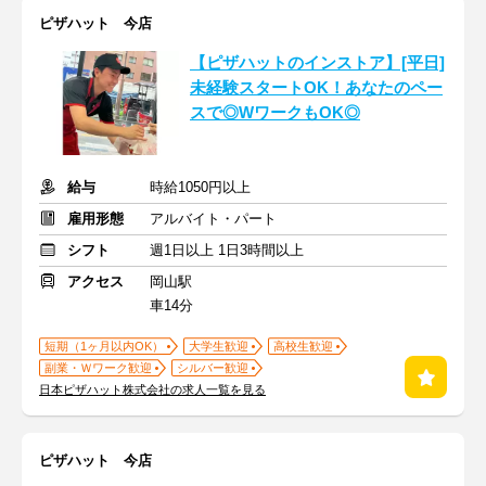
ピザハット 今店
【ピザハットのインストア】[平日]
未経験スタートOK！あなたのペー
スで◎WワークもOK◎
給与
時給1050円以上
雇用形態
アルバイト・パート
シフト
週1日以上 1日3時間以上
アクセス
岡山駅
車14分
短期（1ヶ月以内OK）
大学生歓迎
高校生歓迎
副業・Ｗワーク歓迎
シルバー歓迎
日本ピザハット株式会社の求人一覧を見る
ピザハット 今店