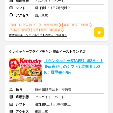
雇用形態
アルバイト・パート
シフト
週1日以上 1日7時間以上
アクセス
西川原駅
短期（1ヶ月以内OK）
大学生歓迎
副業・Ｗワーク歓迎
シルバー歓迎
シフト自由・自己申告
株式会社キャンディルテクトの求人一覧を見る
ケンタッキーフライドチキン 津山イーストランド店
【ケンタッキーSTAFF】週2日～！
昼or夜だけのシフトも◎短期もO
K！履歴書不要♪
給与
時給1065円以上＋交通費
雇用形態
アルバイト・パート
シフト
週2日以上 1日3時間以上
アクセス
東津山駅