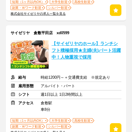
短期（1ヶ月以内OK）
大学生歓迎
高校生歓迎
副業・Ｗワーク歓迎
シルバー歓迎
株式会社サイゼリヤの求人一覧を見る
サイゼリヤ 倉敷平田店 xd0599
【サイゼリヤのホール】ランチシ
フト積極採用★主婦(夫)パート活躍
中！人物重視で採用
給与
時給1200円～＋交通費支給 ※規定あり
雇用形態
アルバイト・パート
シフト
週1日以上 1日2時間以上
アクセス
倉敷駅
車8分
短期（1ヶ月以内OK）
大学生歓迎
高校生歓迎
副業・Ｗワーク歓迎
シルバー歓迎