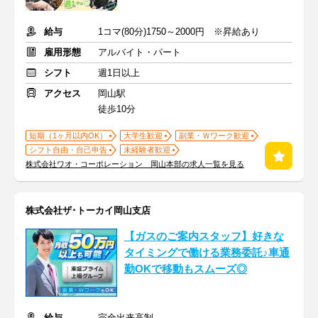
給与
1コマ(80分)1750～2000円 ※昇給あり
雇用形態
アルバイト・パート
シフト
週1日以上
アクセス
岡山駅
徒歩10分
短期（1ヶ月以内OK）
大学生歓迎
副業・Ｗワーク歓迎
シフト自由・自己申告
未経験者歓迎
株式会社ワオ・コーポレーション 岡山本部の求人一覧を見る
株式会社ザ･トーカイ岡山支店
【ガスのご案内スタッフ】好きな
タイミングで働ける業務委託♪車通
勤OKで移動もスムーズ◎
給与
完全出来高制