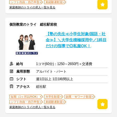
シフト自由・自己申告
未経験者歓迎
家庭教師のトライの求人一覧を見る
個別教室のトライ 総社駅前校
【塾の先生≪小学生対象/国語・社
会≫】＼大学生積極採用中／1科目
だけの指導で◎私服OK！
給与
1コマ(60分)：1250～2650円＋交通費
雇用形態
アルバイト・パート
シフト
週1日以上 1日1時間以上
アクセス
総社駅
短期（1ヶ月以内OK）
大学生歓迎
副業・Ｗワーク歓迎
シフト自由・自己申告
未経験者歓迎
家庭教師のトライの求人一覧を見る