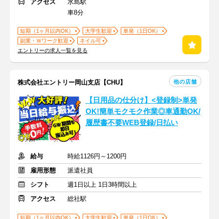
アクセス
水島駅
車8分
短期（1ヶ月以内OK）
大学生歓迎
単発（1日OK）
副業・Ｗワーク歓迎
ネイル可
エントリーの求人一覧を見る
他の店舗
株式会社エントリー岡山支店【CHU】
【日用品の仕分け】<登録制>単発
OK!簡単モクモク作業◎車通勤OK/
履歴書不要WEB登録/日払い
給与
時給1126円～1200円
雇用形態
派遣社員
シフト
週1日以上 1日3時間以上
アクセス
総社駅
短期（1ヶ月以内OK）
大学生歓迎
単発（1日OK）