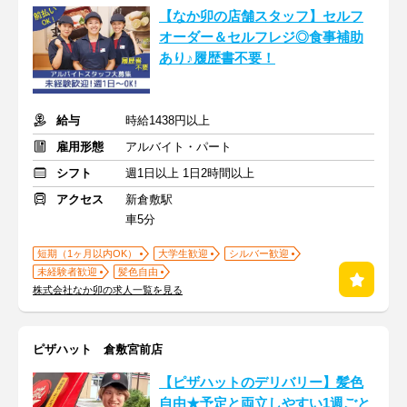
【なか卯の店舗スタッフ】セルフ
オーダー＆セルフレジ◎食事補助
あり♪履歴書不要！
給与
時給1438円以上
雇用形態
アルバイト・パート
シフト
週1日以上 1日2時間以上
アクセス
新倉敷駅
車5分
短期（1ヶ月以内OK）
大学生歓迎
シルバー歓迎
未経験者歓迎
髪色自由
株式会社なか卯の求人一覧を見る
ピザハット 倉敷宮前店
【ピザハットのデリバリー】髪色
自由★予定と両立しやすい1週ごと