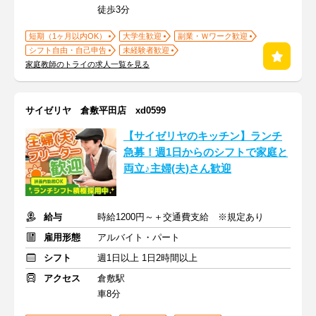
徒歩3分
短期（1ヶ月以内OK）
大学生歓迎
副業・Ｗワーク歓迎
シフト自由・自己申告
未経験者歓迎
家庭教師のトライの求人一覧を見る
サイゼリヤ 倉敷平田店 xd0599
【サイゼリヤのキッチン】ランチ
急募！週1日からのシフトで家庭と
両立♪主婦(夫)さん歓迎
給与
時給1200円～＋交通費支給 ※規定あり
雇用形態
アルバイト・パート
シフト
週1日以上 1日2時間以上
アクセス
倉敷駅
車8分