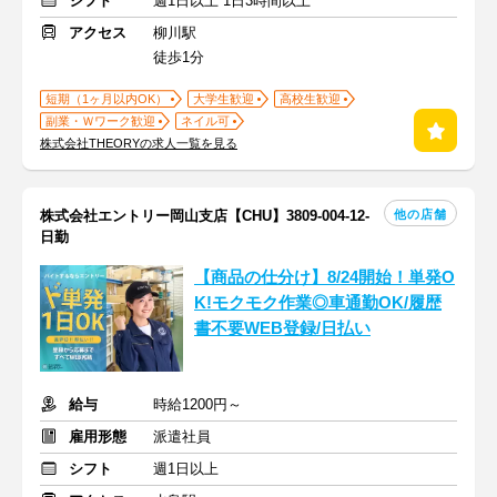
シフト
週1日以上 1日3時間以上
アクセス
柳川駅
徒歩1分
短期（1ヶ月以内OK）
大学生歓迎
高校生歓迎
副業・Ｗワーク歓迎
ネイル可
株式会社THEORYの求人一覧を見る
他の店舗
株式会社エントリー岡山支店【CHU】3809-004-12-
日勤
【商品の仕分け】8/24開始！単発O
K!モクモク作業◎車通勤OK/履歴
書不要WEB登録/日払い
給与
時給1200円～
雇用形態
派遣社員
シフト
週1日以上