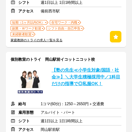
シフト
週1日以上 1日1時間以上
アクセス
備前西市駅
短期（1ヶ月以内OK）
在宅ワーク・内職
副業・Ｗワーク歓迎
シフト自由・自己申告
未経験者歓迎
家庭教師のトライの求人一覧を見る
個別教室のトライ 岡山駅前イコットニコット校
【塾の先生≪小学生対象/国語・社
会≫】＼大学生積極採用中／1科目
だけの指導で◎私服OK！
給与
1コマ(60分)：1250～2650円＋交通費
雇用形態
アルバイト・パート
シフト
週1日以上 1日1時間以上
アクセス
岡山駅前駅