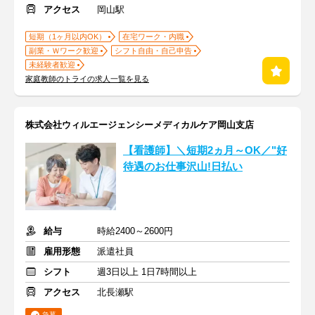
アクセス
岡山駅
短期（1ヶ月以内OK）
在宅ワーク・内職
副業・Ｗワーク歓迎
シフト自由・自己申告
未経験者歓迎
家庭教師のトライの求人一覧を見る
株式会社ウィルエージェンシーメディカルケア岡山支店
【看護師】＼短期2ヵ月～OK／"好
待遇のお仕事沢山!日払い
給与
時給2400～2600円
雇用形態
派遣社員
シフト
週3日以上 1日7時間以上
アクセス
北長瀬駅
急募