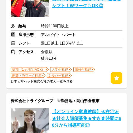
シフト！WワークもOK◎
給与
時給1100円以上
雇用形態
アルバイト・パート
シフト
週1日以上 1日3時間以上
アクセス
倉敷駅
徒歩13分
短期（1ヶ月以内OK）
大学生歓迎
高校生歓迎
副業・Ｗワーク歓迎
シルバー歓迎
日本ピザハット株式会社の求人一覧を見る
株式会社トライグループ ※勤務地：岡山県倉敷市
【オンライン家庭教師】≪在宅≫
★社会人講師募集★すきま時間に6
0分から指導可能◎