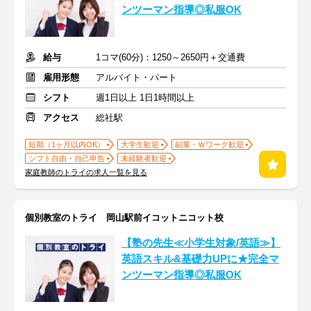
ンツーマン指導◎私服OK
給与
1コマ(60分)：1250～2650円＋交通費
雇用形態
アルバイト・パート
シフト
週1日以上 1日1時間以上
アクセス
総社駅
短期（1ヶ月以内OK）
大学生歓迎
副業・Ｗワーク歓迎
シフト自由・自己申告
未経験者歓迎
家庭教師のトライの求人一覧を見る
個別教室のトライ 岡山駅前イコットニコット校
【塾の先生≪小学生対象/英語≫】
英語スキル&基礎力UPに★完全マ
ンツーマン指導◎私服OK