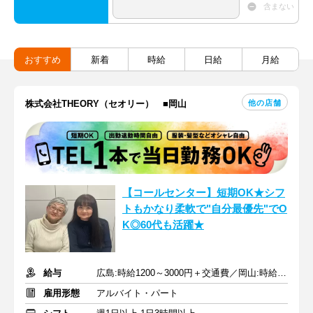
含まない
おすすめ
新着
時給
日給
月給
他の店舗
株式会社THEORY（セオリー） ■岡山
【コールセンター】短期OK★シフ
トもかなり柔軟で"自分最優先"でO
K◎60代も活躍★
給与
広島:時給1200～3000円＋交通費／岡山:時給1200～3000円＋交通費
雇用形態
アルバイト・パート