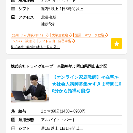
雇用形態
アルバイト・パート
シフト
週2日以上 1日3時間以上
アクセス
北長瀬駅
徒歩6分
短期（1ヶ月以内OK）
大学生歓迎
副業・Ｗワーク歓迎
シルバー歓迎
シフト自由・自己申告
株式会社白龍堂の求人一覧を見る
株式会社トライグループ ※勤務地：岡山県岡山市北区
【オンライン家庭教師】≪在宅≫
★社会人講師募集★すきま時間に6
0分から指導可能◎
給与
1コマ(60分)1430～6930円
雇用形態
アルバイト・パート
シフト
週1日以上 1日1時間以上