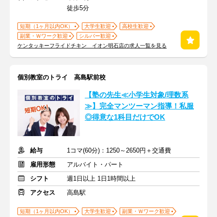
徒歩5分
短期（1ヶ月以内OK）
大学生歓迎
高校生歓迎
副業・Ｗワーク歓迎
シルバー歓迎
ケンタッキーフライドチキン イオン明石店の求人一覧を見る
個別教室のトライ 高島駅前校
【塾の先生≪小学生対象/理数系
≫】完全マンツーマン指導！私服
◎得意な1科目だけでOK
給与
1コマ(60分)：1250～2650円＋交通費
雇用形態
アルバイト・パート
シフト
週1日以上 1日1時間以上
アクセス
高島駅
短期（1ヶ月以内OK）
大学生歓迎
副業・Ｗワーク歓迎