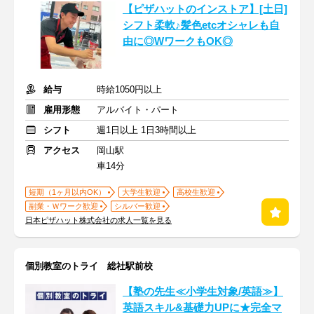
【ピザハットのインストア】[土日]
シフト柔軟♪髪色etcオシャレも自
由に◎WワークもOK◎
給与
時給1050円以上
雇用形態
アルバイト・パート
シフト
週1日以上 1日3時間以上
アクセス
岡山駅
車14分
短期（1ヶ月以内OK）
大学生歓迎
高校生歓迎
副業・Ｗワーク歓迎
シルバー歓迎
日本ピザハット株式会社の求人一覧を見る
個別教室のトライ 総社駅前校
【塾の先生≪小学生対象/英語≫】
英語スキル&基礎力UPに★完全マ