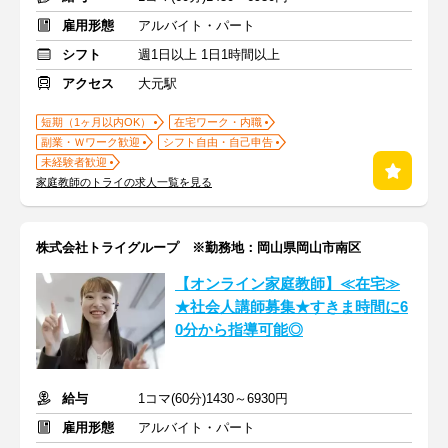
雇用形態
アルバイト・パート
シフト
週1日以上 1日1時間以上
アクセス
大元駅
短期（1ヶ月以内OK）
在宅ワーク・内職
副業・Ｗワーク歓迎
シフト自由・自己申告
未経験者歓迎
家庭教師のトライの求人一覧を見る
株式会社トライグループ ※勤務地：岡山県岡山市南区
【オンライン家庭教師】≪在宅≫
★社会人講師募集★すきま時間に6
0分から指導可能◎
給与
1コマ(60分)1430～6930円
雇用形態
アルバイト・パート