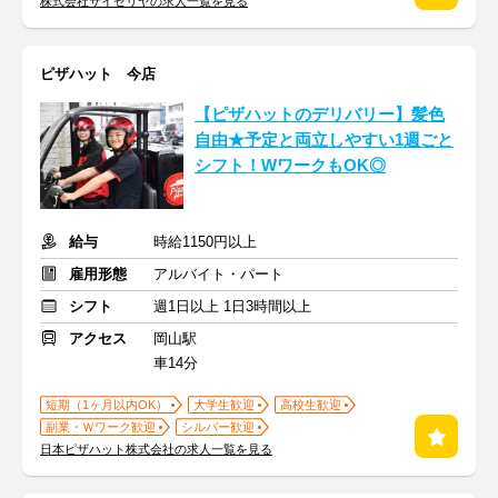
株式会社サイゼリヤの求人一覧を見る
ピザハット 今店
【ピザハットのデリバリー】髪色
自由★予定と両立しやすい1週ごと
シフト！WワークもOK◎
給与
時給1150円以上
雇用形態
アルバイト・パート
シフト
週1日以上 1日3時間以上
アクセス
岡山駅
車14分
短期（1ヶ月以内OK）
大学生歓迎
高校生歓迎
副業・Ｗワーク歓迎
シルバー歓迎
日本ピザハット株式会社の求人一覧を見る