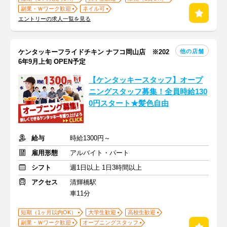
副業・Ｗワーク歓迎
ネイル可
エントリーの求人一覧を見る
他の店舗
ケンタッキーフライドチキン ナフコ岡山店 ※202
6年9月上旬 OPEN予定
【ケンタッキースタッフ】オープ
ニングスタッフ募集！全員時給130
0円スタート★髪色自由
給与
時給1300円～
雇用形態
アルバイト・パート
シフト
週1日以上 1日3時間以上
アクセス
清輝橋駅
車11分
短期（1ヶ月以内OK）
大学生歓迎
高校生歓迎
副業・Ｗワーク歓迎
オープニングスタッフ