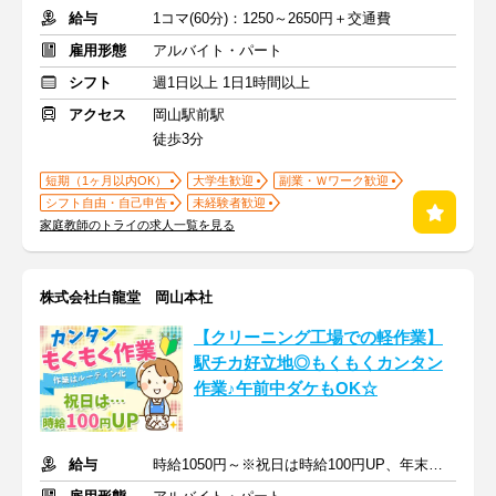
給与
1コマ(60分)：1250～2650円＋交通費
雇用形態
アルバイト・パート
シフト
週1日以上 1日1時間以上
アクセス
岡山駅前駅
徒歩3分
短期（1ヶ月以内OK）
大学生歓迎
副業・Ｗワーク歓迎
シフト自由・自己申告
未経験者歓迎
家庭教師のトライの求人一覧を見る
株式会社白龍堂 岡山本社
【クリーニング工場での軽作業】
駅チカ好立地◎もくもくカンタン
作業♪午前中ダケもOK☆
給与
時給1050円～※祝日は時給100円UP、年末年始・お盆は時給300円UP