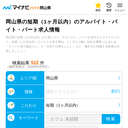
岡山県
保存
履歴
メニュー
岡山県の短期（1ヶ月以内）のアルバイト・バ
イト・パート求人情報
岡山県で短期（1カ月以内）の人気バイト・アルバイト・パートを探すならマイナビバイ
ト。短期（1カ月以内）のバイトを探す際は、1ヶ月だけ働く目的が重要になるため、
「リゾート地で働きたい」や「在宅で仕事をしたい」など、働き方に関連する検索を活
用しましょう！
512
検索結果
件
（最終更新日：2026年8月9日）
エリア/駅
岡山県
選択してください
選択
職種
短期（1ヶ月以内）
こだわり
キーワード
検索