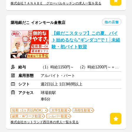
株式会社ＴＡＮＡＢＥ グローバルキッチンの求人一覧を見る
他の店舗
築地銀だこ イオンモール倉敷店
【銀だこスタッフ】この夏、バイ
ト始めるなら"ギンダコ"で！│未経
験・初バイト歓迎
給与
（1）時給1150円～ （2）時給1200円～＋交通費支給
雇用形態
アルバイト・パート
シフト
週2日以上 1日3時間以上
アクセス
球場前駅
車6分
短期（1ヶ月以内OK）
大学生歓迎
高校生歓迎
副業・Ｗワーク歓迎
シルバー歓迎
株式会社ホットランド西日本の求人一覧を見る