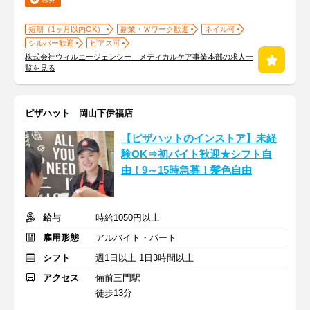
短期（1ヶ月以内OK）
副業・Ｗワーク歓迎
ネイル可
シルバー歓迎
ピアス可
株式会社ウィルエージェンシー メディカルケア事業本部の求人一
覧を見る
ピザハット 岡山下伊福店
【ピザハットのインストア】未経
験OK⇒初バイト歓迎★シフト自
由！9～15時急募！髪色自由
給与
時給1050円以上
雇用形態
アルバイト・パート
シフト
週1日以上 1日3時間以上
アクセス
備前三門駅
徒歩13分