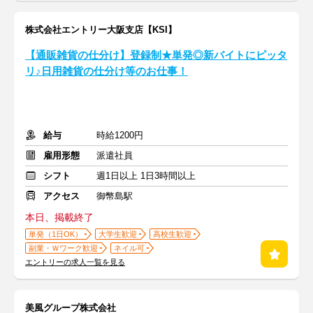
株式会社エントリー大阪支店【KSI】
【通販雑貨の仕分け】登録制★単発◎新バイトにピッタ
リ♪日用雑貨の仕分け等のお仕事！
給与
時給1200円
雇用形態
派遣社員
シフト
週1日以上 1日3時間以上
アクセス
御幣島駅
本日、掲載終了
単発（1日OK）
大学生歓迎
高校生歓迎
副業・Ｗワーク歓迎
ネイル可
エントリーの求人一覧を見る
美風グループ株式会社