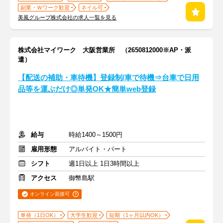
副業・Ｗワーク歓迎
ネイル可
美風グループ株式会社の求人一覧を見る
株式会社マイワーク 大阪営業所 （2650812000※AP・派
遣）
【配送の補助・車待機】登録制/車で待機⇒台車で日用
品等を運ぶだけ◎単発OK★簡単web登録
給与
時給1400～1500円
雇用形態
アルバイト・パート
シフト
週1日以上 1日3時間以上
アクセス
御幣島駅
オンライン面接可
単発（1日OK）
大学生歓迎
短期（1ヶ月以内OK）