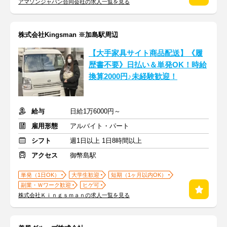
アマゾンジャパン合同会社の求人一覧を見る
株式会社Kingsman ※加島駅周辺
【大手家具サイト商品配送】《履
歴書不要》日払い＆単発OK！時給
換算2000円♪未経験歓迎！
給与
日給1万6000円～
雇用形態
アルバイト・パート
シフト
週1日以上 1日8時間以上
アクセス
御幣島駅
単発（1日OK）
大学生歓迎
短期（1ヶ月以内OK）
副業・Ｗワーク歓迎
ヒゲ可
株式会社Ｋｉｎｇｓｍａｎの求人一覧を見る