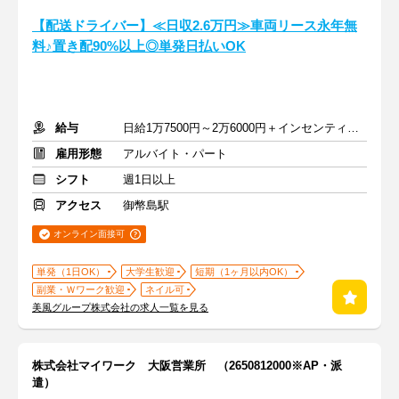
【配送ドライバー】≪日収2.6万円≫車両リース永年無
料♪置き配90%以上◎単発日払いOK
給与
日給1万7500円～2万6000円＋インセンティブあり
雇用形態
アルバイト・パート
シフト
週1日以上
アクセス
御幣島駅
オンライン面接可
単発（1日OK）
大学生歓迎
短期（1ヶ月以内OK）
副業・Ｗワーク歓迎
ネイル可
美風グループ株式会社の求人一覧を見る
株式会社マイワーク 大阪営業所 （2650812000※AP・派
遣）