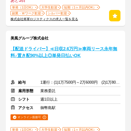
3
あと
日
単発（1日OK）
大学生歓迎
短期（1ヶ月以内OK）
副業・Ｗワーク歓迎
シルバー歓迎
株式会社将軍ロジスティクスの求人一覧を見る
美風グループ株式会社
【配送ドライバー】≪日収2.6万円≫車両リース永年無
料♪置き配90%以上◎単発日払いOK
給与
1運行：(1)1万7500円～2万6000円 (2)1万8000円～2万6000円
雇用形態
業務委託
シフト
週1日以上
アクセス
御幣島駅
オンライン面接可
単発（1日OK）
大学生歓迎
短期（1ヶ月以内OK）