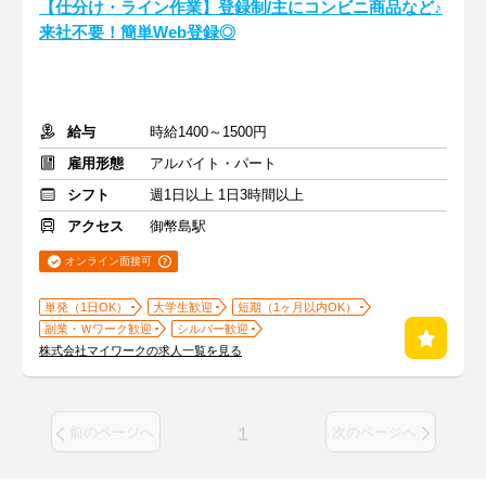
【仕分け・ライン作業】登録制/主にコンビニ商品など♪
来社不要！簡単Web登録◎
給与
時給1400～1500円
雇用形態
アルバイト・パート
シフト
週1日以上 1日3時間以上
アクセス
御幣島駅
オンライン面接可
単発（1日OK）
大学生歓迎
短期（1ヶ月以内OK）
副業・Ｗワーク歓迎
シルバー歓迎
株式会社マイワークの求人一覧を見る
1
前のページへ
次のページへ