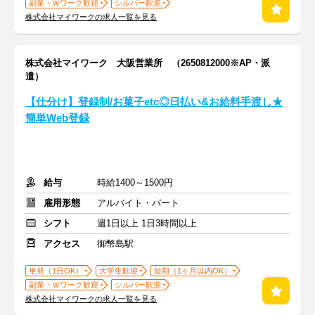
副業・Ｗワーク歓迎
シルバー歓迎
株式会社マイワークの求人一覧を見る
株式会社マイワーク 大阪営業所 （2650812000※AP・派
遣）
【仕分け】登録制/お菓子etc◎日払い&お給料手渡し★
簡単Web登録
給与
時給1400～1500円
雇用形態
アルバイト・パート
シフト
週1日以上 1日3時間以上
アクセス
御幣島駅
単発（1日OK）
大学生歓迎
短期（1ヶ月以内OK）
副業・Ｗワーク歓迎
シルバー歓迎
株式会社マイワークの求人一覧を見る