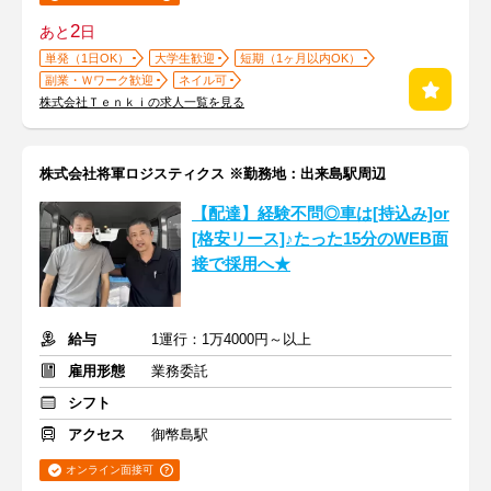
2
あと
日
単発（1日OK）
大学生歓迎
短期（1ヶ月以内OK）
副業・Ｗワーク歓迎
ネイル可
株式会社Ｔｅｎｋｉの求人一覧を見る
株式会社将軍ロジスティクス ※勤務地：出来島駅周辺
【配達】経験不問◎車は[持込み]or
[格安リース]♪たった15分のWEB面
接で採用へ★
給与
1運行：1万4000円～以上
雇用形態
業務委託
シフト
アクセス
御幣島駅
オンライン面接可