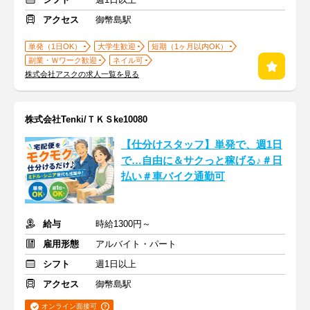
アクセス
御幣島駅
単発（1日OK）
大学生歓迎
短期（1ヶ月以内OK）
副業・Ｗワーク歓迎
ネイル可
株式会社アスクの求人一覧を見る
株式会社Tenki/ＴＫＳke10080
【仕分けスタッフ】単発で、週1日
で…自由に＆サクっと稼げる♪＃日
払い＃車バイク通勤可
給与
時給1300円～
雇用形態
アルバイト・パート
シフト
週1日以上
アクセス
御幣島駅
オンライン面接可