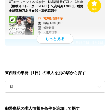
UTエージェント株式会社 KM築港新町CL／《Jckh1C》
【機械オペレーターSTAFF】＼高時給1700円／慰労
金総額20万あり★20～30代活躍中
南海線
石津川駅
時給 1700円以上
派遣社員
大阪府堺市
応募終了日：
9月3日
東西線の単発（1日）の求人を別の駅から探す
駅
御幣島駅の求人情報を条件を追加して探す