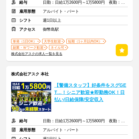
給与
日勤：日給1万2600円～1万5800円 夜勤：日給1万4475～1万7175円
雇用形態
アルバイト・パート
シフト
週1日以上
アクセス
御幣島駅
単発（1日OK）
大学生歓迎
短期（1ヶ月以内OK）
副業・Ｗワーク歓迎
ネイル可
株式会社アスクの求人一覧を見る
株式会社アスク 本社
【警備スタッフ】好条件をスグGE
T…！シニア歓迎★即勤務OK！日
払い/日給保障/安定収入
給与
日勤：日給1万2600円～1万5800円 夜勤：日給1万4475～1万7175円
雇用形態
アルバイト・パート
シフト
週1日以上