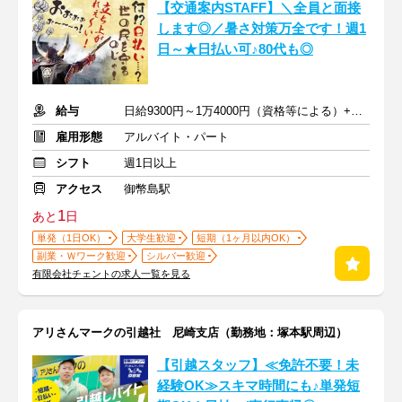
【交通案内STAFF】＼全員と面接
します◎／暑さ対策万全です！週1
日～★日払い可♪80代も◎
給与
日給9300円～1万4000円（資格等による）+交通費全額支給
雇用形態
アルバイト・パート
シフト
週1日以上
アクセス
御幣島駅
1
あと
日
単発（1日OK）
大学生歓迎
短期（1ヶ月以内OK）
副業・Ｗワーク歓迎
シルバー歓迎
有限会社チェントの求人一覧を見る
アリさんマークの引越社 尼崎支店（勤務地：塚本駅周辺）
【引越スタッフ】≪免許不要！未
経験OK≫スキマ時間にも♪単発短