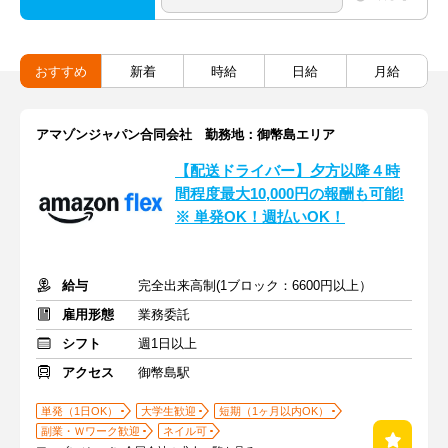
おすすめ
新着
時給
日給
月給
アマゾンジャパン合同会社 勤務地：御幣島エリア
【配送ドライバー】夕方以降４時
間程度最大10,000円の報酬も可能!
※ 単発OK！週払いOK！
給与
完全出来高制(1ブロック：6600円以上）
雇用形態
業務委託
シフト
週1日以上
アクセス
御幣島駅
単発（1日OK）
大学生歓迎
短期（1ヶ月以内OK）
副業・Ｗワーク歓迎
ネイル可