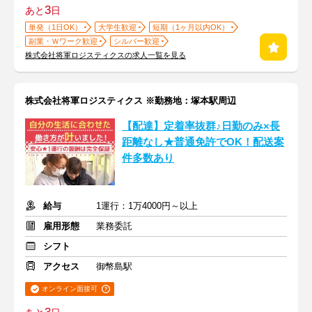
3
あと
日
単発（1日OK）
大学生歓迎
短期（1ヶ月以内OK）
副業・Ｗワーク歓迎
シルバー歓迎
株式会社将軍ロジスティクスの求人一覧を見る
株式会社将軍ロジスティクス ※勤務地：塚本駅周辺
【配達】定着率抜群♪日勤のみ×長
距離なし★普通免許でOK！配送案
件多数あり
給与
1運行：1万4000円～以上
雇用形態
業務委託
シフト
アクセス
御幣島駅
オンライン面接可