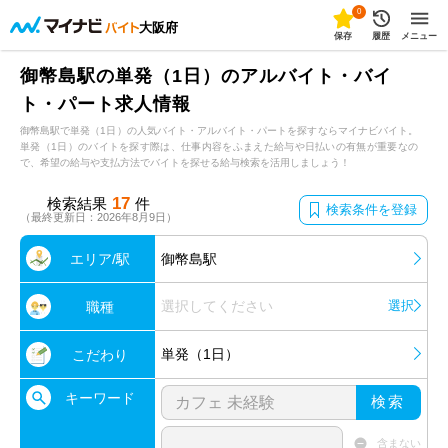
0
大阪府
保存
履歴
メニュー
御幣島駅の単発（1日）のアルバイト・バイ
ト・パート求人情報
御幣島駅で単発（1日）の人気バイト・アルバイト・パートを探すならマイナビバイト。
単発（1日）のバイトを探す際は、仕事内容をふまえた給与や日払いの有無が重要なの
で、希望の給与や支払方法でバイトを探せる給与検索を活用しましょう！
17
検索結果
件
検索条件を登録
（最終更新日：2026年8月9日）
エリア/駅
御幣島駅
選択してください
選択
職種
単発（1日）
こだわり
キーワード
検索
含まない