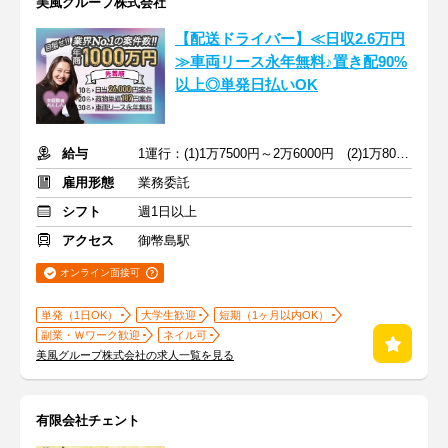
美風グループ株式会社
【配送ドライバー】≪日収2.6万円
≫車両リース永年無料♪置き配90%
以上◎単発日払いOK
給与
1運行：(1)1万7500円～2万6000円 (2)1万8000円～2万6000円
雇用形態
業務委託
シフト
週1日以上
アクセス
御幣島駅
オンライン面接可
単発（1日OK）
大学生歓迎
短期（1ヶ月以内OK）
副業・Ｗワーク歓迎
ネイル可
美風グループ株式会社の求人一覧を見る
有限会社チェント