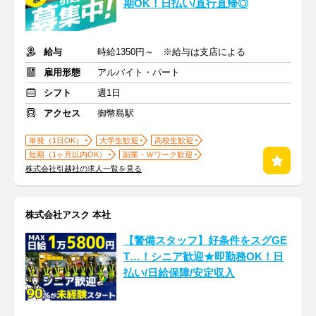
期OK！日払い/直行直帰◎
給与
時給1350円～ ※給与は支店による
雇用形態
アルバイト・パート
シフト
週1日
アクセス
御幣島駅
単発（1日OK）
大学生歓迎
高校生歓迎
短期（1ヶ月以内OK）
副業・Ｗワーク歓迎
株式会社引越社の求人一覧を見る
株式会社アスク 本社
【警備スタッフ】好条件をスグGE
T…！シニア歓迎★即勤務OK！日
払い/日給保障/安定収入