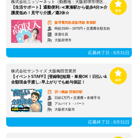
株式会社ニッソーネット（勤務地：大阪府堺市堺区）/a09dc00000ScjLlAAJ!
【生活サポート】通勤便利♪≪東湊駅から徒歩4分≫介
護度低め！見守り介護／週2休☆
阪堺電気軌道阪堺線
東湊駅
時給1500～1875円＋交通費全額支給
派遣社員
大阪府堺市
応募終了日：
8月31日
株式会社サンライズ 大阪梅田営業所
【イベントSTAFF】[登録制]短期・単発OK！日払い&
全額現金手渡し♪早上がりでも給与保証！
四つ橋線
西梅田駅
日給1万円＋交通費＋各種手当
アルバイト・パート
大阪府大阪市
応募終了日：
8月31日