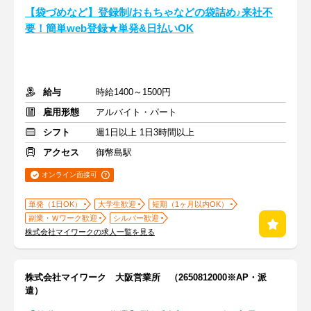
【袋づめなど】登録制/おもちゃなどの袋詰め♪来社不
要！簡単web登録★単発&日払いOK
給与
時給1400～1500円
雇用形態
アルバイト・パート
シフト
週1日以上 1日3時間以上
アクセス
御幣島駅
オンライン面接可
単発（1日OK）
大学生歓迎
短期（1ヶ月以内OK）
副業・Ｗワーク歓迎
シルバー歓迎
株式会社マイワークの求人一覧を見る
株式会社マイワーク 大阪営業所 （2650812000※AP・派
遣）