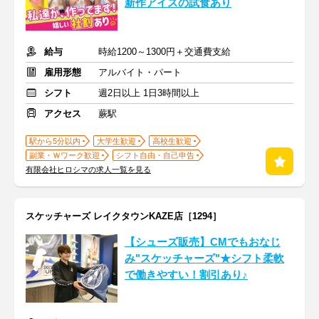
新作アイスの試食あり
給与
時給1200～1300円＋交通費支給
雇用形態
アルバイト・パート
シフト
週2日以上 1日3時間以上
アクセス
蕨駅
駅から5分以内
大学生歓迎
高校生歓迎
副業・Ｗワーク歓迎
シフト自由・自己申告
有限会社ヒロシマの求人一覧を見る
スケッチャーズ レイクタウンKAZE店［1294］
【シューズ販売】CMでもおなじ
み"スケッチャーズ"★シフト柔軟
で働きやすい！割引あり♪