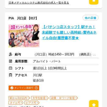
日本メディカルシステム株式会社の求人一覧を見る
他の店舗
PIA 川口店 【017】
【パチンコ店スタッフ】駅チカ！
未経験でも嬉しい高時給♪髪色&ネ
イル自由!履歴書不要★
給与
（川口店）時給1450～1813円 （綱島店）時給1350～1668円
雇用形態
アルバイト・パート
シフト
週1日以上 1日3時間以上
アクセス
川口駅
徒歩1分
オンライン面接可
駅から5分以内
大学生歓迎
副業・Ｗワーク歓迎
ネイル可
ピアス可