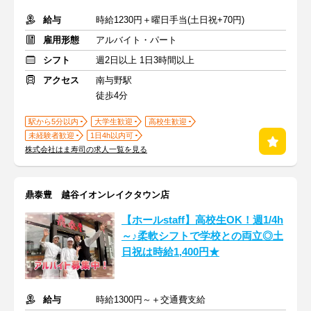
給与
時給1230円＋曜日手当(土日祝+70円)
雇用形態
アルバイト・パート
シフト
週2日以上 1日3時間以上
アクセス
南与野駅
徒歩4分
駅から5分以内
大学生歓迎
高校生歓迎
未経験者歓迎
1日4h以内可
株式会社はま寿司の求人一覧を見る
鼎泰豊 越谷イオンレイクタウン店
【ホールstaff】高校生OK！週1/4h
～♪柔軟シフトで学校との両立◎土
日祝は時給1,400円★
給与
時給1300円～＋交通費支給