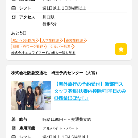
シフト
週1日以上 1日3時間以上
アクセス
川口駅
徒歩3分
5
あと
日
駅から5分以内
大学生歓迎
高校生歓迎
副業・Ｗワーク歓迎
シルバー歓迎
株式会社エスワイフードの求人一覧を見る
株式会社阪急交通社 埼玉予約センター（大宮）
【海外旅行の予約受付】新部門ス
タッフ募集!扶養内控除可!平日のみ
◎残業ほぼなし♪
給与
時給1190円～＋交通費支給
雇用形態
アルバイト・パート
シフト
週4日以上 1日4.5時間以上