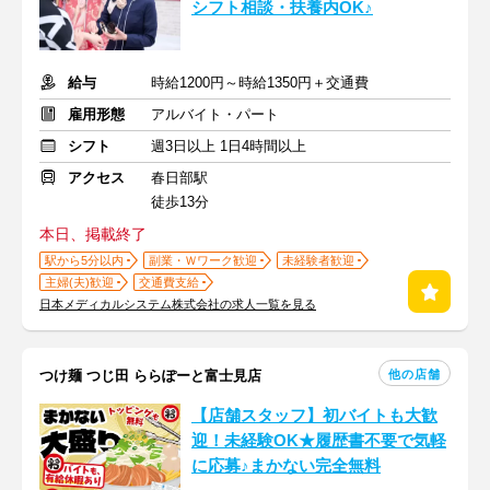
シフト相談・扶養内OK♪
給与
時給1200円～時給1350円＋交通費
雇用形態
アルバイト・パート
シフト
週3日以上 1日4時間以上
アクセス
春日部駅
徒歩13分
本日、掲載終了
駅から5分以内
副業・Ｗワーク歓迎
未経験者歓迎
主婦(夫)歓迎
交通費支給
日本メディカルシステム株式会社の求人一覧を見る
他の店舗
つけ麺 つじ田 ららぽーと富士見店
【店舗スタッフ】初バイトも大歓
迎！未経験OK★履歴書不要で気軽
に応募♪まかない完全無料