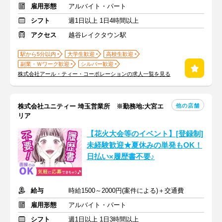
雇用形態
アルバイト・パート
シフト
週1日以上 1日4時間以上
アクセス
越谷レイクタウン駅
駅から5分以内
大学生歓迎
高校生歓迎
副業・Ｗワーク歓迎
シルバー歓迎
株式会社アール・ティー・コーポレーションの求人一覧を見る
他の店舗
株式会社ユニティー 埼玉営業所 ※勤務地:大宮エ
リア
【花火大会等のイベント】[登録制]
未経験歓迎★夏休みの単発もOK！
日払い×履歴書不要♪
給与
時給1500～2000円(案件による)＋交通費
雇用形態
アルバイト・パート
シフト
週1日以上 1日3時間以上