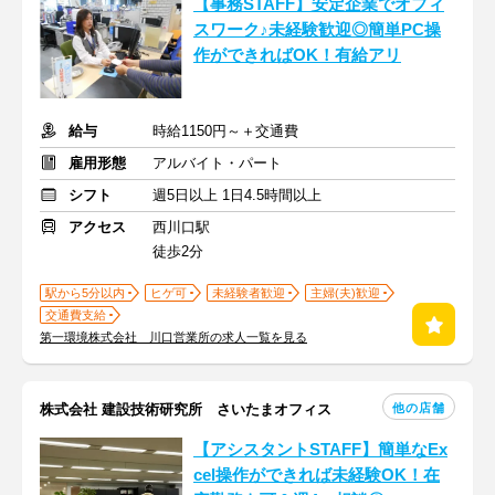
【事務STAFF】安定企業でオフィ
スワーク♪未経験歓迎◎簡単PC操
作ができればOK！有給アリ
給与
時給1150円～＋交通費
雇用形態
アルバイト・パート
シフト
週5日以上 1日4.5時間以上
アクセス
西川口駅
徒歩2分
駅から5分以内
ヒゲ可
未経験者歓迎
主婦(夫)歓迎
交通費支給
第一環境株式会社 川口営業所の求人一覧を見る
他の店舗
株式会社 建設技術研究所 さいたまオフィス
【アシスタントSTAFF】簡単なEx
cel操作ができれば未経験OK！在