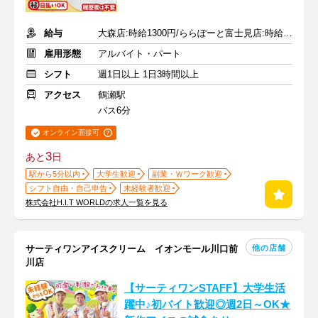
給与
大森店:時給1300円/ららぽーと富士見店:時給1200円 ＋交通費
雇用形態
アルバイト・パート
シフト
週1日以上 1日3時間以上
アクセス
鶴瀬駅
バス6分
オンライン面接可
3
あと
日
駅から5分以内
大学生歓迎
副業・Ｗワーク歓迎
シフト自由・自己申告
未経験者歓迎
株式会社H.I.T WORLDの求人一覧を見る
他の店舗
サーティワンアイスクリーム イオンモール川口前
川店
【サーティワンSTAFF】大学生活
躍中♪初バイト歓迎◎週2日～OK★