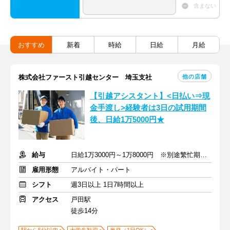
含まない
おすすめ
新着
時給
日給
月給
他の店舗
株式会社ファースト引越センター 埼玉支社
【引越アシスタント】<日払い⇒現
金手渡し>経験者は3日の試用期間
後、日給1万5000円★
給与
日給1万3000円～1万8000円 ※別途繁忙期手当支給
雇用形態
アルバイト・パート
シフト
週3日以上 1日7時間以上
アクセス
戸田駅
徒歩14分