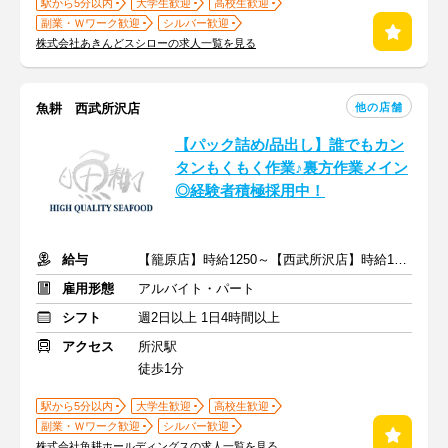
駅から5分以内
大学生歓迎
高校生歓迎
副業・Ｗワーク歓迎
シルバー歓迎
株式会社あきんどスシローの求人一覧を見る
他の店舗
魚耕 西武所沢店
【パック詰め/品出し】誰でもカン
タンもくもく作業♪裏方作業メイン
◎経験者積極採用中！
給与
【籠原店】時給1250～【西武所沢店】時給1150円～
雇用形態
アルバイト・パート
シフト
週2日以上 1日4時間以上
アクセス
所沢駅
徒歩1分
駅から5分以内
大学生歓迎
高校生歓迎
副業・Ｗワーク歓迎
シルバー歓迎
株式会社魚耕ホールディングスの求人一覧を見る