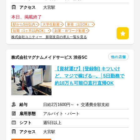
アクセス
大宮駅
本日、掲載終了
駅から5分以内
大学生歓迎
単発（1日OK）
短期（1ヶ月以内OK）
副業・Ｗワーク歓迎
株式会社ユニティー 新宿支店の求人一覧を見る
他の店舗
株式会社マグナムメイドサービス 渋谷SC
【資材運び】[登録制] キツいけ
ど、マジで稼げる─。│5日勤務で
約10万も可能◎直行直帰OK
給与
日給2万1600円～ ＋ 交通費全額支給
雇用形態
アルバイト・パート
シフト
週5日以上
アクセス
大宮駅