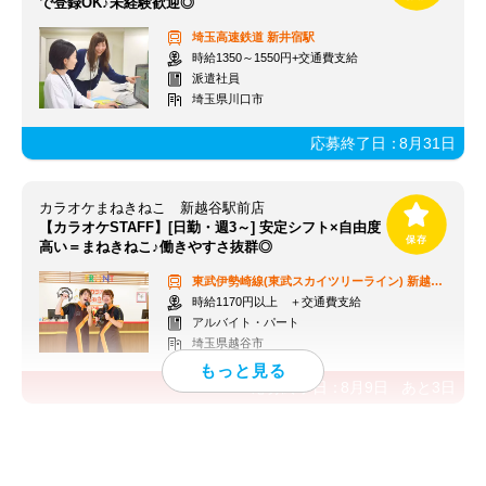
で登録OK♪未経験歓迎◎
埼玉高速鉄道
新井宿駅
時給1350～1550円+交通費支給
派遣社員
埼玉県川口市
応募終了日：
8月31日
カラオケまねきねこ 新越谷駅前店
【カラオケSTAFF】[日勤・週3～] 安定シフト×自由度
高い＝まねきねこ♪働きやすさ抜群◎
東武伊勢崎線(東武スカイツリーライン)
新越谷駅
時給1170円以上 ＋交通費支給
アルバイト・パート
埼玉県越谷市
応募終了日：
8月9日
あと
3
日