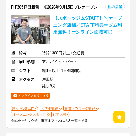
他の店舗
FIT365戸田新曽 ※2026年9月15日プレオープン
【スポーツジムSTAFF】＼オープ
ニング店舗／STAFF特典⇒ジム利
用無料！オンライン面接可◎
給与
時給1300円以上+交通費
雇用形態
アルバイト・パート
シフト
週3日以上 1日4時間以上
アクセス
戸田駅
徒歩8分
オンライン面接可
駅から5分以内
大学生歓迎
副業・Ｗワーク歓迎
オープニングスタッフ
ピアス可
株式会社ヤマウチ 東京オフィスの求人一覧を見る