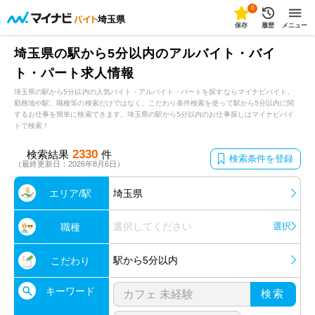
0
埼玉県
保存
履歴
メニュー
埼玉県の駅から5分以内のアルバイト・バイ
ト・パート求人情報
埼玉県の駅から5分以内の人気バイト・アルバイト・パートを探すならマイナビバイト。
勤務地や駅、職種等の検索だけではなく、こだわり条件検索を使って駅から5分以内に関
するお仕事を簡単に検索できます。埼玉県の駅から5分以内のお仕事探しはマイナビバイ
トで検索！
2330
検索結果
件
検索条件を登録
（最終更新日：2026年8月6日）
エリア/駅
埼玉県
選択してください
選択
職種
駅から5分以内
こだわり
キーワード
検索