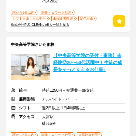
バス20分
駅から5分以内
副業・Ｗワーク歓迎
シフト自由・自己申告
未経験者歓迎
髪色自由
株式会社FUJICLEANの求人一覧を見る
中央高等学院さいたま校
【中央高等学院の受付・事務】未
経験◎20〜50代活躍中！生徒の成
長をそっと支えるお仕事♪
給与
時給1250円＋交通費一部支給
雇用形態
アルバイト・パート
シフト
週2日以上 1日4時間以上
アクセス
大宮駅
徒歩5分
駅から5分以内
副業・Ｗワーク歓迎
未経験者歓迎