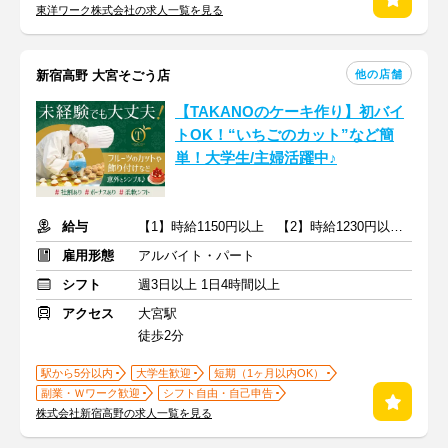
東洋ワーク株式会社の求人一覧を見る
他の店舗
新宿高野 大宮そごう店
【TAKANOのケーキ作り】初バイ
トOK！“いちごのカット”など簡
単！大学生/主婦活躍中♪
給与
【1】時給1150円以上 【2】時給1230円以上 ※交通費別途支給
雇用形態
アルバイト・パート
シフト
週3日以上 1日4時間以上
アクセス
大宮駅
徒歩2分
駅から5分以内
大学生歓迎
短期（1ヶ月以内OK）
副業・Ｗワーク歓迎
シフト自由・自己申告
株式会社新宿高野の求人一覧を見る