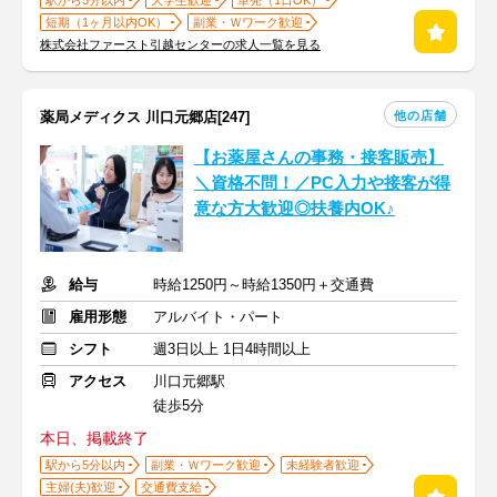
駅から5分以内
大学生歓迎
単発（1日OK）
短期（1ヶ月以内OK）
副業・Ｗワーク歓迎
株式会社ファースト引越センターの求人一覧を見る
他の店舗
薬局メディクス 川口元郷店[247]
【お薬屋さんの事務・接客販売】
＼資格不問！／PC入力や接客が得
意な方大歓迎◎扶養内OK♪
給与
時給1250円～時給1350円＋交通費
雇用形態
アルバイト・パート
シフト
週3日以上 1日4時間以上
アクセス
川口元郷駅
徒歩5分
本日、掲載終了
駅から5分以内
副業・Ｗワーク歓迎
未経験者歓迎
主婦(夫)歓迎
交通費支給