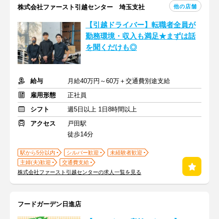
他の店舗
株式会社ファースト引越センター 埼玉支社
【引越ドライバー】転職者全員が
勤務環境・収入も満足★まずは話
を聞くだけも◎
給与
月給40万円～60万＋交通費別途支給
雇用形態
正社員
シフト
週5日以上 1日8時間以上
アクセス
戸田駅
徒歩14分
駅から5分以内
シルバー歓迎
未経験者歓迎
主婦(夫)歓迎
交通費支給
株式会社ファースト引越センターの求人一覧を見る
フードガーデン日進店