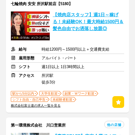
七輪焼肉 安安 所沢駅前店【5180】
【焼肉店スタッフ】週1日～稼げ
る！未経験OK！最大時給1500円＆
髪色自由でお洒落し放題◎
給与
時給1200円～1500円以上＋交通費支給
雇用形態
アルバイト・パート
シフト
週1日以上 1日3時間以上
アクセス
所沢駅
徒歩3分
駅から5分以内
大学生歓迎
副業・Ｗワーク歓迎
シフト自由・自己申告
未経験者歓迎
株式会社富士達の求人一覧を見る
他の店舗
第一環境株式会社 川口営業所