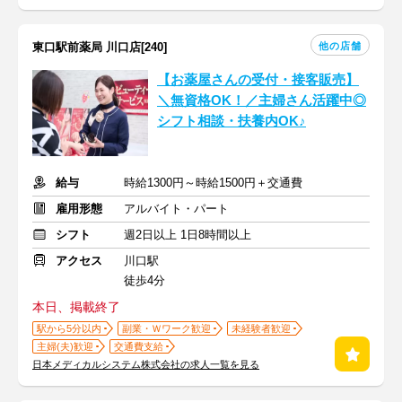
他の店舗
東口駅前薬局 川口店[240]
【お薬屋さんの受付・接客販売】
＼無資格OK！／主婦さん活躍中◎
シフト相談・扶養内OK♪
給与
時給1300円～時給1500円＋交通費
雇用形態
アルバイト・パート
シフト
週2日以上 1日8時間以上
アクセス
川口駅
徒歩4分
本日、掲載終了
駅から5分以内
副業・Ｗワーク歓迎
未経験者歓迎
主婦(夫)歓迎
交通費支給
日本メディカルシステム株式会社の求人一覧を見る