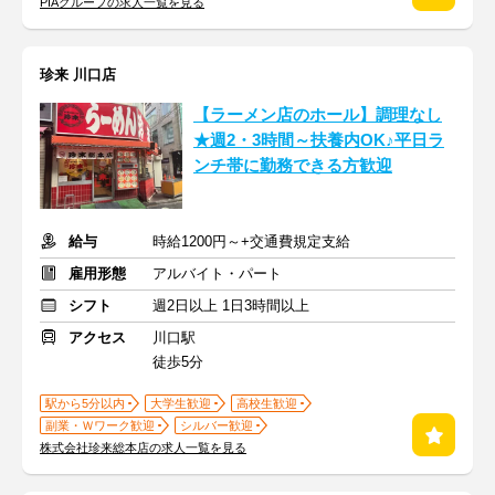
PIAグループの求人一覧を見る
珍来 川口店
【ラーメン店のホール】調理なし
★週2・3時間～扶養内OK♪平日ラ
ンチ帯に勤務できる方歓迎
給与
時給1200円～+交通費規定支給
雇用形態
アルバイト・パート
シフト
週2日以上 1日3時間以上
アクセス
川口駅
徒歩5分
駅から5分以内
大学生歓迎
高校生歓迎
副業・Ｗワーク歓迎
シルバー歓迎
株式会社珍来総本店の求人一覧を見る