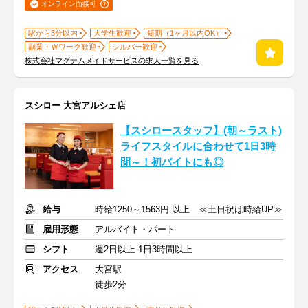
オンライン面接可
駅から5分以内
大学生歓迎
短期（1ヶ月以内OK）
副業・Ｗワーク歓迎
シルバー歓迎
株式会社マグナムメイドサービスの求人一覧を見る
スシロー 大宮アルシェ店
【スシロースタッフ】(朝～ラスト)
ライフスタイルに合わせて1日3時
間～！初バイトにも◎
給与
時給1250～1563円 以上 ≪土日祝は時給UP≫
雇用形態
アルバイト・パート
シフト
週2日以上 1日3時間以上
アクセス
大宮駅
徒歩2分