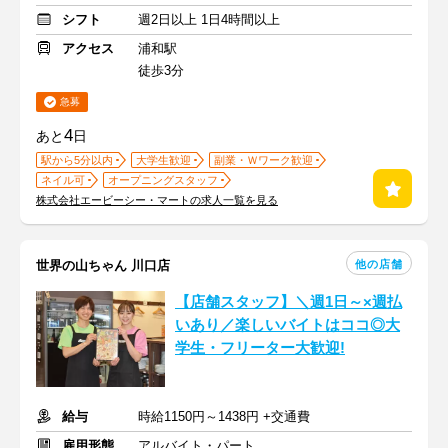
シフト
週2日以上 1日4時間以上
アクセス
浦和駅
徒歩3分
急募
4
あと
日
駅から5分以内
大学生歓迎
副業・Ｗワーク歓迎
ネイル可
オープニングスタッフ
株式会社エービーシー・マートの求人一覧を見る
他の店舗
世界の山ちゃん 川口店
【店舗スタッフ】＼週1日～×週払
いあり／楽しいバイトはココ◎大
学生・フリーター大歓迎!
給与
時給1150円～1438円 +交通費
雇用形態
アルバイト・パート