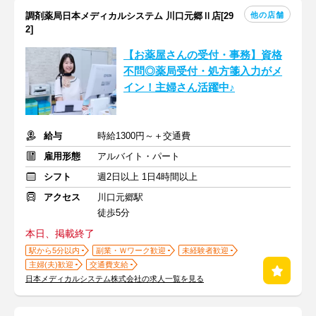
他の店舗
調剤薬局日本メディカルシステム 川口元郷Ⅱ店[29
2]
【お薬屋さんの受付・事務】資格
不問◎薬局受付・処方箋入力がメ
イン！主婦さん活躍中♪
給与
時給1300円～＋交通費
雇用形態
アルバイト・パート
シフト
週2日以上 1日4時間以上
アクセス
川口元郷駅
徒歩5分
本日、掲載終了
駅から5分以内
副業・Ｗワーク歓迎
未経験者歓迎
主婦(夫)歓迎
交通費支給
日本メディカルシステム株式会社の求人一覧を見る