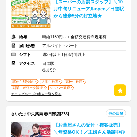
【スーパーの店舗スタッフ】＼10
月中旬リニューアルopen／日進駅
から徒歩5分の好立地★
給与
時給1150円～＋全額交通費※規定有
雇用形態
アルバイト・パート
シフト
週3日以上 1日3時間以上
アクセス
日進駅
徒歩5分
駅から5分以内
大学生歓迎
高校生歓迎
副業・Ｗワーク歓迎
シルバー歓迎
エコスグループの求人一覧を見る
他の店舗
さいたま中央薬局 春日部店[238]
【お薬屋さんの受付・接客販売】
＼無資格OK！／主婦さん活躍中◎