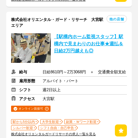
他の店舗
株式会社オリエンタル・ガード・リサーチ 大宮駅
エリア
【駅構内ホーム監視スタッフ】駅
構内で見まわりのお仕事★週払＆
日給2万円越えも◎
給与
日給8610円～2万3068円 ＋ 交通費全額支給
雇用形態
アルバイト・パート
シフト
週2日以上
アクセス
大宮駅
オンライン面接可
駅から5分以内
大学生歓迎
副業・Ｗワーク歓迎
シルバー歓迎
シフト自由・自己申告
株式会社オリエンタルガードリサーチの求人一覧を見る