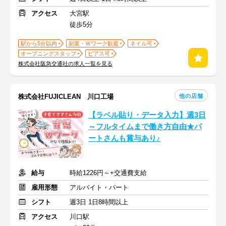
アクセス
大宮駅
徒歩5分
駅から5分以内
副業・Ｗワーク歓迎
ネイル可
オープニングスタッフ
ピアス可
株式会社阪急交通社の求人一覧を見る
他の店舗
株式会社FUJICLEAN 川口工場
【ラベル貼り・データ入力】週3日
～フルタイムまで働き方自由★パ
ートさんも賞与あり♪
給与
時給1226円～+交通費支給
雇用形態
アルバイト・パート
シフト
週3日 1日8時間以上
アクセス
川口駅