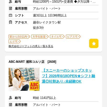
給与
時給1200円～1501円+交通費 ◆夕方以降・日祝加給あり！
雇用形態
アルバイト・パート
シフト
週3日以上 1日3時間以上
アクセス
越谷レイクタウン駅
徒歩3分
駅から5分以内
大学生歓迎
ネイル可
ピアス可
ヒゲ可
株式会社ジーフットの求人一覧を見る
ABC-MART 浦和コルソ店 [2608]
【スニーカーのショップスタッ
フ】2026年6/18OPEN★シフト融
通◎社割あり♪未経験OK
給与
時給 1141円以上
雇用形態
アルバイト・パート