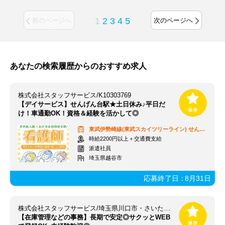
1
2
3
4
5
前のページへ
次のページへ
あなたの検索履歴からのおすすめ求人
株式会社スタッフサービス/K10303769
【デイサービス】せんげん台駅★土日休み♪平日だ
け！車通勤OK！資格＆経験を活かして◎
東武伊勢崎線(東武スカイツリーライン)
せんげん台駅
時給2200円以上＋交通費支給
派遣社員
埼玉県越谷市
応募終了日：
8月31日
株式会社スタッフサービス/埼玉県川口市・さいたま【新井宿駅】
【在庫管理などの事務】長期で安定◎サクッとWEB