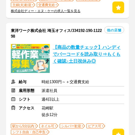
主婦(夫)歓迎
交通費支給
株式会社ディー・エヌ・ケーの求人一覧を見る
他の店舗
東洋ワーク株式会社 埼玉オフィス/334192-190-1122
98
【商品の数量チェック】ハンディ
でバーコードを読み取り⇒もくも
く確認♪土日祝休み◎
給与
時給1300円～＋交通費支給
雇用形態
派遣社員
シフト
週4日以上
アクセス
花崎駅
徒歩12分
駅から5分以内
ネイル可
シルバー歓迎
ピアス可
シフト自由・自己申告