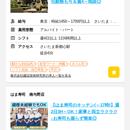
宅勤務も可＆週4～相談◎
給与
東京：時給1450～1700円以上 さいたま：時給1350～1700円以上
雇用形態
アルバイト・パート
シフト
週4日以上 1日6時間以上
アクセス
さいたま新都心駅
徒歩6分
駅から5分以内
在宅ワーク・内職
ネイル可
シフト自由・自己申告
平日
株式会社建設技術研究所の求人一覧を見る
はま寿司 南与野店
【はま寿司のキッチン(～17時)】週
2日3H～OK！家事と両立ラクラク
♪お寿司も握らず簡単◎