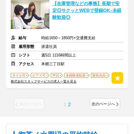
【在庫管理などの事務】長期で安
定◎サクッとWEBで登録OK♪未経
験歓迎◎
給与
時給1650～1850円+交通費支給
雇用形態
派遣社員
シフト
週5日 1日6時間以上
アクセス
本郷三丁目駅
ネイル可
ピアス可
平日
未経験者歓迎
髪色自由
株式会社スタッフサービスの求人一覧を見る
1
2
前のページへ
次のページへ