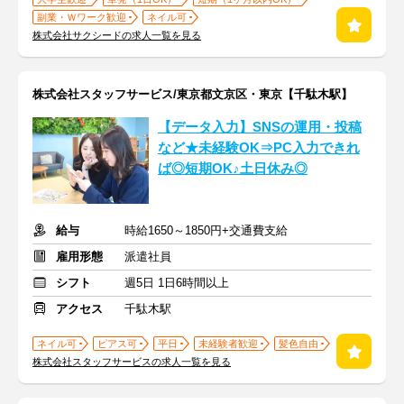
副業・Ｗワーク歓迎
ネイル可
株式会社サクシードの求人一覧を見る
株式会社スタッフサービス/東京都文京区・東京【千駄木駅】
【データ入力】SNSの運用・投稿
など★未経験OK⇒PC入力できれ
ば◎短期OK♪土日休み◎
給与
時給1650～1850円+交通費支給
雇用形態
派遣社員
シフト
週5日 1日6時間以上
アクセス
千駄木駅
ネイル可
ピアス可
平日
未経験者歓迎
髪色自由
株式会社スタッフサービスの求人一覧を見る