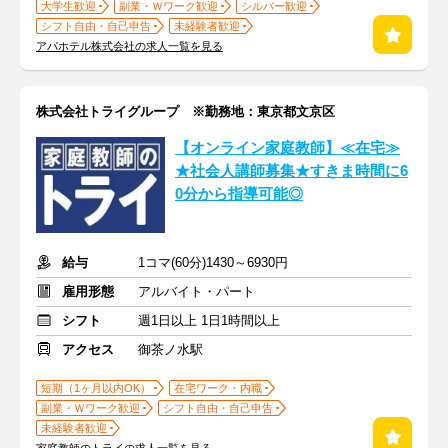
大学生歓迎
副業・Ｗワーク歓迎
シルバー歓迎
シフト自由・自己申告
未経験者歓迎
アパホテル株式会社の求人一覧を見る
株式会社トライグループ ※勤務地：東京都文京区
【オンライン家庭教師】≪在宅≫
★社会人講師募集★すきま時間に6
0分から指導可能◎
給与
1コマ(60分)1430～6930円
雇用形態
アルバイト・パート
シフト
週1日以上 1日1時間以上
アクセス
御茶ノ水駅
短期（1ヶ月以内OK）
在宅ワーク・内職
副業・Ｗワーク歓迎
シフト自由・自己申告
未経験者歓迎