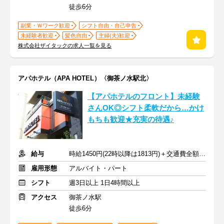
徒歩6分
副業・Ｗワーク歓迎
シフト自由・自己申告
未経験者歓迎
髪色自由
主婦(夫)歓迎
株式会社ザイタックの求人一覧を見る
アパホテル（APA HOTEL）〈御茶ノ水駅北〉
【アパホテルのフロント】未経験
さんOK◎シフト柔軟だから…かけ
もちも歓迎★充実の待遇♪
給与
時給1450円(22時以降は1813円)＋交通費全額支給
雇用形態
アルバイト・パート
シフト
週3日以上 1日4時間以上
アクセス
御茶ノ水駅
徒歩6分