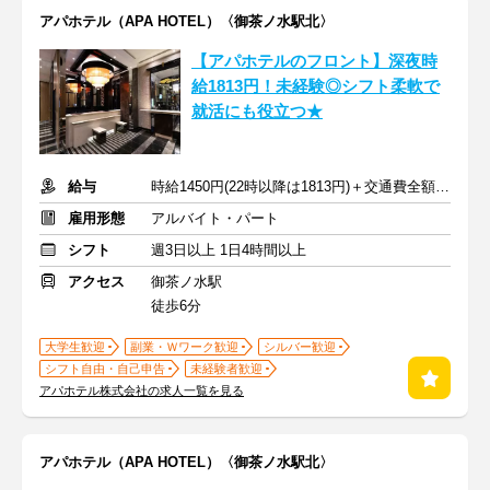
アパホテル（APA HOTEL）〈御茶ノ水駅北〉
【アパホテルのフロント】深夜時
給1813円！未経験◎シフト柔軟で
就活にも役立つ★
給与
時給1450円(22時以降は1813円)＋交通費全額支給
雇用形態
アルバイト・パート
シフト
週3日以上 1日4時間以上
アクセス
御茶ノ水駅
徒歩6分
大学生歓迎
副業・Ｗワーク歓迎
シルバー歓迎
シフト自由・自己申告
未経験者歓迎
アパホテル株式会社の求人一覧を見る
アパホテル（APA HOTEL）〈御茶ノ水駅北〉