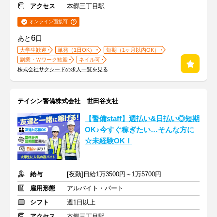
アクセス
本郷三丁目駅
オンライン面接可
6
あと
日
大学生歓迎
単発（1日OK）
短期（1ヶ月以内OK）
副業・Ｗワーク歓迎
ネイル可
株式会社サクシードの求人一覧を見る
テイシン警備株式会社 世田谷支社
【警備staff】週払い&日払い◎短期
OK♪今すぐ稼ぎたい…そんな方に
☆未経験OK！
給与
[夜勤]日給1万3500円～1万5700円
雇用形態
アルバイト・パート
シフト
週1日以上
アクセス
本郷三丁目駅