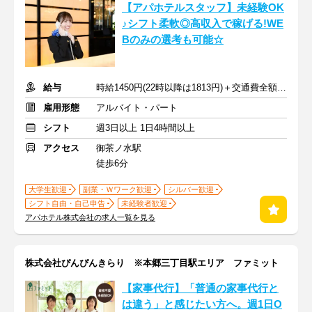
【アパホテルスタッフ】未経験OK
♪シフト柔軟◎高収入で稼げる!WE
Bのみの選考も可能☆
給与
時給1450円(22時以降は1813円)＋交通費全額支給
雇用形態
アルバイト・パート
シフト
週3日以上 1日4時間以上
アクセス
御茶ノ水駅
徒歩6分
大学生歓迎
副業・Ｗワーク歓迎
シルバー歓迎
シフト自由・自己申告
未経験者歓迎
アパホテル株式会社の求人一覧を見る
株式会社ぴんぴんきらり ※本郷三丁目駅エリア ファミット
【家事代行】「普通の家事代行と
は違う」と感じたい方へ。週1日O