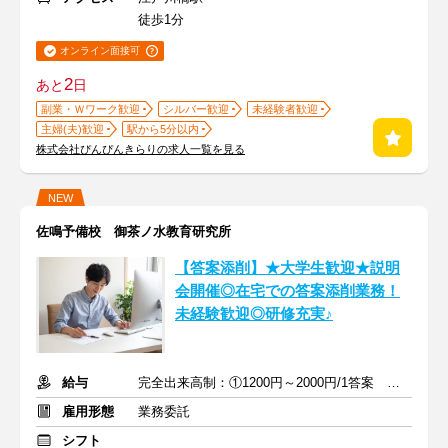
徒歩1分
オンライン面接可
2
あと
日
副業・Ｗワーク歓迎
シルバー歓迎
未経験者歓迎
主婦(夫)歓迎
駅から5分以内
株式会社ぴんぴんきらりの求人一覧を見る
NEW
佐鳴予備校 御茶ノ水教育研究所
【答案添削】★大学生歓迎★説明
会開催◎在宅での答案添削業務！
未経験歓迎◎研修充実♪
給与
完全出来高制：①1200円～2000円/1答案 ②2000円～4000円/1答案
雇用形態
業務委託
シフト