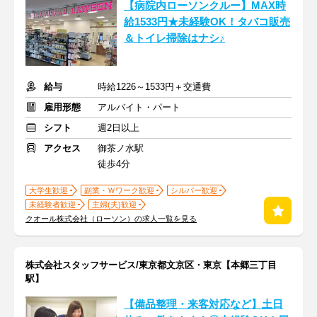
【病院内ローソンクルー】MAX時
給1533円★未経験OK！タバコ販売
＆トイレ掃除はナシ♪
給与
時給1226～1533円＋交通費
雇用形態
アルバイト・パート
シフト
週2日以上
アクセス
御茶ノ水駅
徒歩4分
大学生歓迎
副業・Ｗワーク歓迎
シルバー歓迎
未経験者歓迎
主婦(夫)歓迎
クオール株式会社（ローソン）の求人一覧を見る
株式会社スタッフサービス/東京都文京区・東京【本郷三丁目
駅】
【備品整理・来客対応など】土日