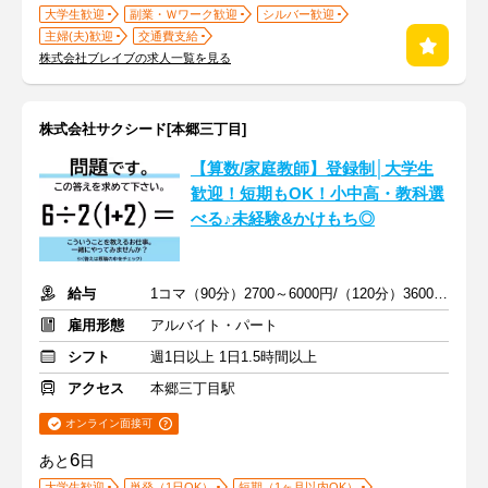
大学生歓迎
副業・Ｗワーク歓迎
シルバー歓迎
主婦(夫)歓迎
交通費支給
株式会社ブレイブの求人一覧を見る
株式会社サクシード[本郷三丁目]
【算数/家庭教師】登録制│大学生
歓迎！短期もOK！小中高・教科選
べる♪未経験&かけもち◎
給与
1コマ（90分）2700～6000円/（120分）3600～1万2000円 +交通費
雇用形態
アルバイト・パート
シフト
週1日以上 1日1.5時間以上
アクセス
本郷三丁目駅
オンライン面接可
6
あと
日
大学生歓迎
単発（1日OK）
短期（1ヶ月以内OK）