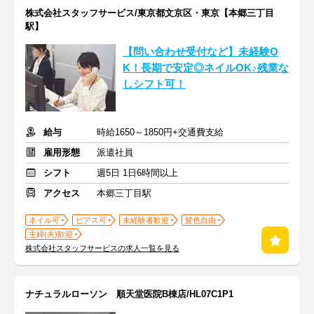
株式会社スタッフサービス/東京都文京区・東京【本郷三丁目
駅】
【問い合わせ受付など】未経験O
K！長期で安定◎ネイルOK♪残業な
しシフト可！
給与
時給1650～1850円+交通費支給
雇用形態
派遣社員
シフト
週5日 1日6時間以上
アクセス
本郷三丁目駅
ネイル可
ピアス可
未経験者歓迎
髪色自由
主婦(夫)歓迎
株式会社スタッフサービスの求人一覧を見る
ナチュラルローソン 順天堂医院B棟店/HL07C1P1