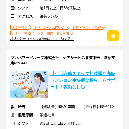
シフト
週1日以上 1日8時間以上
アクセス
御茶ノ水駅
大学生歓迎
短期（1ヶ月以内OK）
副業・Ｗワーク歓迎
シルバー歓迎
シフト自由・自己申告
株式会社オリエンタル警備の求人一覧を見る
マンパワーグループ株式会社 ケアサービス事業本部 新宿支
店/856442
【生活介助スタッフ】綺麗な高級
マンション◆快適な暮らしをサポ
ート！夜勤なし◎
給与
【経験者】時給1800円～【未経験】時給1600円～ ※交通費全額
雇用形態
派遣社員
シフト
週2日以上 1日6時間以上