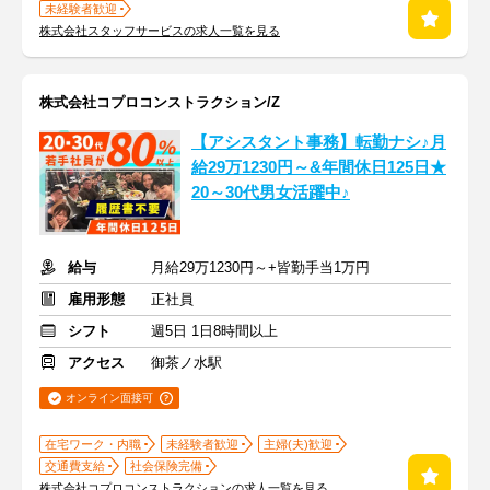
未経験者歓迎
株式会社スタッフサービスの求人一覧を見る
株式会社コプロコンストラクション/Z
【アシスタント事務】転勤ナシ♪月
給29万1230円～&年間休日125日★
20～30代男女活躍中♪
給与
月給29万1230円～+皆勤手当1万円
雇用形態
正社員
シフト
週5日 1日8時間以上
アクセス
御茶ノ水駅
オンライン面接可
在宅ワーク・内職
未経験者歓迎
主婦(夫)歓迎
交通費支給
社会保険完備
株式会社コプロコンストラクションの求人一覧を見る