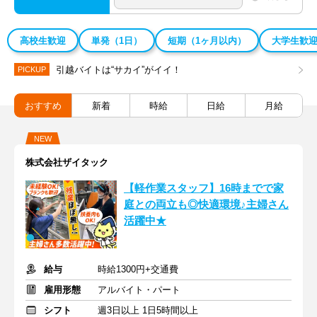
高校生歓迎
単発（1日）
短期（1ヶ月以内）
大学生歓
引越バイトは“サカイ”がイイ！
PICKUP
おすすめ
新着
時給
日給
月給
NEW
株式会社ザイタック
【軽作業スタッフ】16時までで家
庭との両立も◎快適環境♪主婦さん
活躍中★
給与
時給1300円+交通費
雇用形態
アルバイト・パート
シフト
週3日以上 1日5時間以上