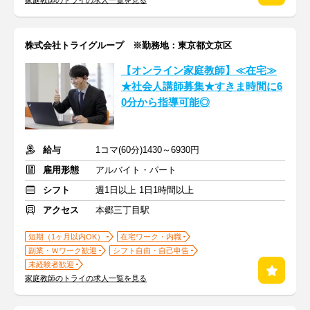
家庭教師のトライの求人一覧を見る
株式会社トライグループ ※勤務地：東京都文京区
【オンライン家庭教師】≪在宅≫
★社会人講師募集★すきま時間に6
0分から指導可能◎
給与
1コマ(60分)1430～6930円
雇用形態
アルバイト・パート
シフト
週1日以上 1日1時間以上
アクセス
本郷三丁目駅
短期（1ヶ月以内OK）
在宅ワーク・内職
副業・Ｗワーク歓迎
シフト自由・自己申告
未経験者歓迎
家庭教師のトライの求人一覧を見る