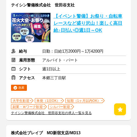
テイシン警備株式会社 世田谷支社
【イベント警備】お祭り・自転車
レースなど盛り沢山！楽しく高日
給♪日払い◎週1日～OK
給与
日勤：日給1万2000円～1万4200円
雇用形態
アルバイト・パート
シフト
週1日以上
アクセス
本郷三丁目駅
急募
大学生歓迎
単発（1日OK）
短期（1ヶ月以内OK）
副業・Ｗワーク歓迎
シルバー歓迎
テイシン警備株式会社 世田谷支社の求人一覧を見る
株式会社ブレイブ MD新宿支店/MD13