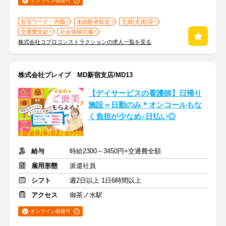
オンライン面接可
在宅ワーク・内職
未経験者歓迎
主婦(夫)歓迎
交通費支給
社会保険完備
株式会社コプロコンストラクションの求人一覧を見る
株式会社ブレイブ MD新宿支店/MD13
【デイサービスの看護師】日帰り
施設＝日勤のみ＊オンコールもな
く負担が少なめ♪日払い◎
給与
時給2300～3450円+交通費全額
雇用形態
派遣社員
シフト
週2日以上 1日6時間以上
アクセス
御茶ノ水駅
オンライン面接可