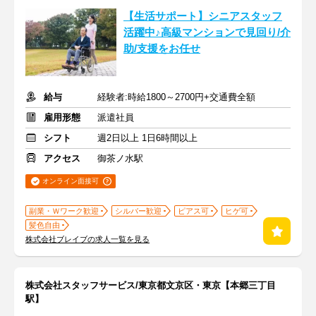
【生活サポート】シニアスタッフ
活躍中♪高級マンションで見回り/介
助/支援をお任せ
給与
経験者:時給1800～2700円+交通費全額
雇用形態
派遣社員
シフト
週2日以上 1日6時間以上
アクセス
御茶ノ水駅
オンライン面接可
副業・Ｗワーク歓迎
シルバー歓迎
ピアス可
ヒゲ可
髪色自由
株式会社ブレイブの求人一覧を見る
株式会社スタッフサービス/東京都文京区・東京【本郷三丁目
駅】