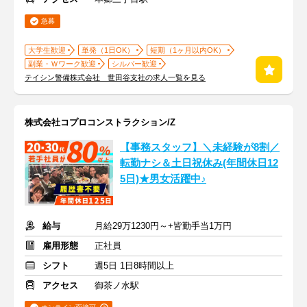
急募
大学生歓迎
単発（1日OK）
短期（1ヶ月以内OK）
副業・Ｗワーク歓迎
シルバー歓迎
テイシン警備株式会社 世田谷支社の求人一覧を見る
株式会社コプロコンストラクション/Z
【事務スタッフ】＼未経験が8割／
転勤ナシ＆土日祝休み(年間休日12
5日)★男女活躍中♪
給与
月給29万1230円～+皆勤手当1万円
雇用形態
正社員
シフト
週5日 1日8時間以上
アクセス
御茶ノ水駅