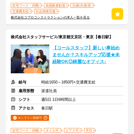
在宅ワーク・内職
未経験者歓迎
主婦(夫)歓迎
交通費支給
社会保険完備
株式会社コプロコンストラクションの求人一覧を見る
株式会社スタッフサービス/東京都文京区・東京【春日駅】
【コールスタッフ】新しい事始め
ませんか？スキルアップ応援★未
経験OK◎綺麗なオフィス♪
給与
時給1650～1850円+交通費支給
雇用形態
派遣社員
シフト
週5日 1日6時間以上
アクセス
春日駅
オンライン面接可
在宅ワーク・内職
ネイル可
ピアス可
平日