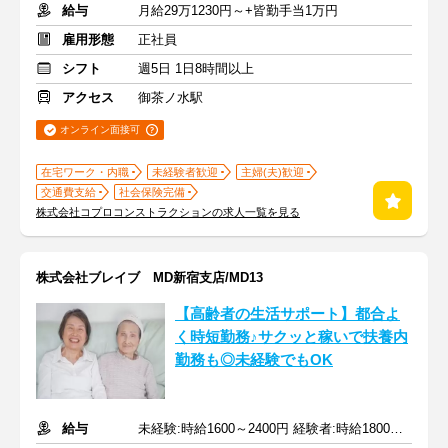
給与
月給29万1230円～+皆勤手当1万円
雇用形態
正社員
シフト
週5日 1日8時間以上
アクセス
御茶ノ水駅
オンライン面接可
在宅ワーク・内職
未経験者歓迎
主婦(夫)歓迎
交通費支給
社会保険完備
株式会社コプロコンストラクションの求人一覧を見る
株式会社ブレイブ MD新宿支店/MD13
【高齢者の生活サポート】都合よ
く時短勤務♪サクッと稼いで扶養内
勤務も◎未経験でもOK
給与
未経験:時給1600～2400円 経験者:時給1800～2700円+交通費全額