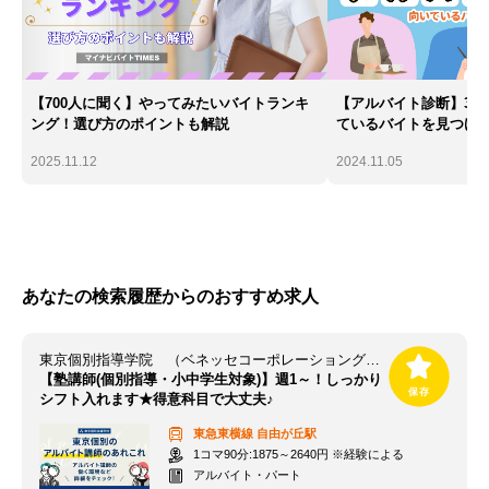
【700人に聞く】やってみたいバイトランキ
【アルバイト診断】30
ング！選び方のポイントも解説
ているバイトを見つけ
2025.11.12
2024.11.05
あなたの検索履歴からのおすすめ求人
東京個別指導学院 （ベネッセコーポレーショングループ） 自由が丘教室
【塾講師(個別指導・小中学生対象)】週1～！しっかり
シフト入れます★得意科目で大丈夫♪
東急東横線
自由が丘駅
1コマ90分:1875～2640円 ※経験による
アルバイト・パート