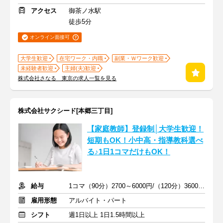
アクセス
御茶ノ水駅
徒歩5分
オンライン面接可
大学生歓迎
在宅ワーク・内職
副業・Ｗワーク歓迎
未経験者歓迎
主婦(夫)歓迎
株式会社さなる 東京の求人一覧を見る
株式会社サクシード[本郷三丁目]
【家庭教師】登録制│大学生歓迎！
短期もOK！小中高・指導教科選べ
る♪1日1コマだけもOK！
給与
1コマ（90分）2700～6000円/（120分）3600～1万2000円 +交通費
雇用形態
アルバイト・パート
シフト
週1日以上 1日1.5時間以上