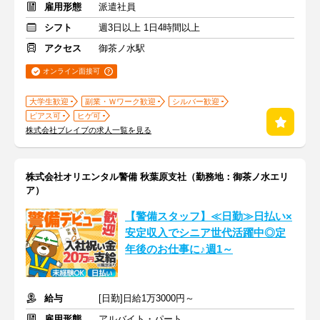
雇用形態
派遣社員
シフト
週3日以上 1日4時間以上
アクセス
御茶ノ水駅
オンライン面接可
大学生歓迎
副業・Ｗワーク歓迎
シルバー歓迎
ピアス可
ヒゲ可
株式会社ブレイブの求人一覧を見る
株式会社オリエンタル警備 秋葉原支社（勤務地：御茶ノ水エリ
ア）
【警備スタッフ】≪日勤≫日払い×
安定収入でシニア世代活躍中◎定
年後のお仕事に♪週1～
給与
[日勤]日給1万3000円～
雇用形態
アルバイト・パート