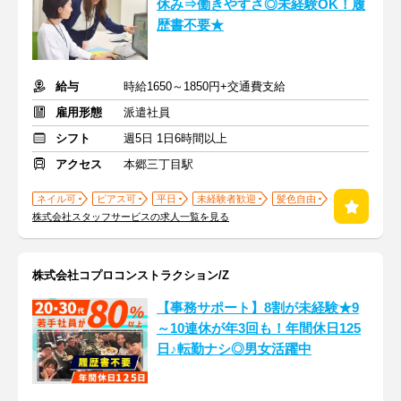
休み⇒働きやすさ◎未経験OK！履
歴書不要★
給与
時給1650～1850円+交通費支給
雇用形態
派遣社員
シフト
週5日 1日6時間以上
アクセス
本郷三丁目駅
ネイル可
ピアス可
平日
未経験者歓迎
髪色自由
株式会社スタッフサービスの求人一覧を見る
株式会社コプロコンストラクション/Z
【事務サポート】8割が未経験★9
～10連休が年3回も！年間休日125
日♪転勤ナシ◎男女活躍中