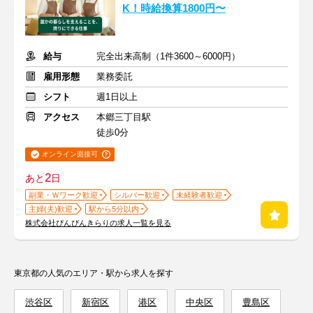
K！時給換算1800円〜
給与
完全出来高制（1件3600～6000円）
雇用形態
業務委託
シフト
週1日以上
アクセス
本郷三丁目駅
徒歩0分
オンライン面接可
2
あと
日
副業・Ｗワーク歓迎
シルバー歓迎
未経験者歓迎
主婦(夫)歓迎
駅から5分以内
株式会社ぴんぴんきらりの求人一覧を見る
東京都の人気のエリア・駅から求人を探す
渋谷区
新宿区
港区
中央区
豊島区