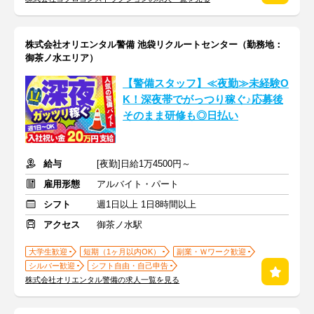
株式会社オリエンタル警備 池袋リクルートセンター（勤務地：
御茶ノ水エリア）
【警備スタッフ】≪夜勤≫未経験O
K！深夜帯でがっつり稼ぐ♪応募後
そのまま研修も◎日払い
給与
[夜勤]日給1万4500円～
雇用形態
アルバイト・パート
シフト
週1日以上 1日8時間以上
アクセス
御茶ノ水駅
大学生歓迎
短期（1ヶ月以内OK）
副業・Ｗワーク歓迎
シルバー歓迎
シフト自由・自己申告
株式会社オリエンタル警備の求人一覧を見る