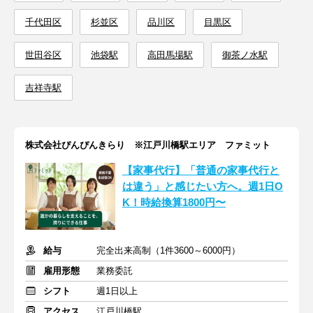
千代田区
杉並区
品川区
目黒区
世田谷区
池袋駅
高田馬場駅
御茶ノ水駅
吉祥寺駅
株式会社ぴんぴんきらり ※江戸川橋駅エリア ファミット
【家事代行】「普通の家事代行と
は違う」と感じたい方へ。週1日O
K！時給換算1800円〜
給与
完全出来高制（1件3600～6000円）
雇用形態
業務委託
シフト
週1日以上
アクセス
江戸川橋駅