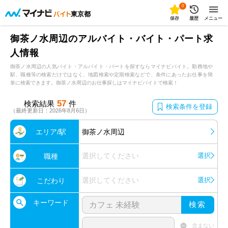
0
東京都
保存
履歴
メニュー
御茶ノ水周辺のアルバイト・バイト・パート求
人情報
御茶ノ水周辺の人気バイト・アルバイト・パートを探すならマイナビバイト。勤務地や
駅、職種等の検索だけではなく、地図検索や定期検索などで、条件にあったお仕事を簡
単に検索できます。御茶ノ水周辺のお仕事探しはマイナビバイトで検索！
57
検索結果
件
検索条件を登録
（最終更新日：2026年8月6日）
エリア/駅
御茶ノ水周辺
選択してください
選択
職種
選択してください
選択
こだわり
キーワード
検索
含まない