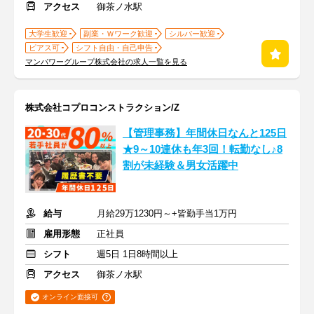
アクセス
御茶ノ水駅
大学生歓迎
副業・Ｗワーク歓迎
シルバー歓迎
ピアス可
シフト自由・自己申告
マンパワーグループ株式会社の求人一覧を見る
株式会社コプロコンストラクション/Z
【管理事務】年間休日なんと125日
★9～10連休も年3回！転勤なし♪8
割が未経験＆男女活躍中
給与
月給29万1230円～+皆勤手当1万円
雇用形態
正社員
シフト
週5日 1日8時間以上
アクセス
御茶ノ水駅
オンライン面接可