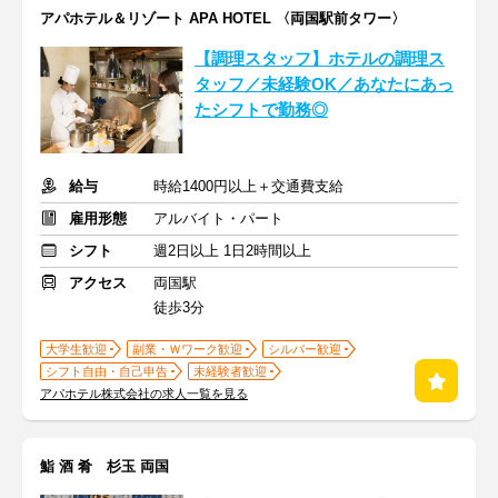
アパホテル＆リゾート APA HOTEL 〈両国駅前タワー〉
【調理スタッフ】ホテルの調理ス
タッフ／未経験OK／あなたにあっ
たシフトで勤務◎
給与
時給1400円以上＋交通費支給
雇用形態
アルバイト・パート
シフト
週2日以上 1日2時間以上
アクセス
両国駅
徒歩3分
大学生歓迎
副業・Ｗワーク歓迎
シルバー歓迎
シフト自由・自己申告
未経験者歓迎
アパホテル株式会社の求人一覧を見る
鮨 酒 肴 杉玉 両国