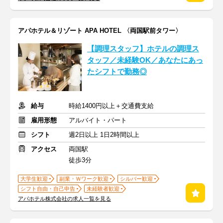
アパホテル＆リゾート APA HOTEL 〈両国駅前タワー〉
【調理スタッフ】ホテルの調理ス
タッフ／未経験OK／あなたにあっ
たシフトで勤務◎
給与
時給1400円以上＋交通費支給
雇用形態
アルバイト・パート
シフト
週2日以上 1日2時間以上
アクセス
両国駅
徒歩3分
大学生歓迎
副業・Ｗワーク歓迎
シルバー歓迎
シフト自由・自己申告
未経験者歓迎
アパホテル株式会社の求人一覧を見る