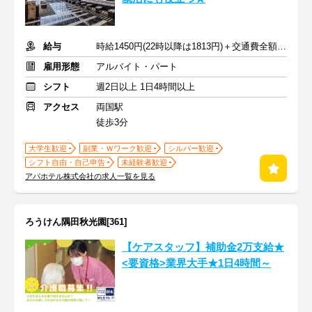
給与
時給1450円(22時以降は1813円)＋交通費全額支給
雇用形態
アルバイト・パート
シフト
週2日以上 1日4時間以上
アクセス
両国駅
徒歩3分
大学生歓迎
副業・Ｗワーク歓迎
シルバー歓迎
シフト自由・自己申告
未経験者歓迎
アパホテル株式会社の求人一覧を見る
ろうけん隅田秋光園[361]
【ケアスタッフ】補助金2万支給★
<要資格>業界大手★1日4時間～