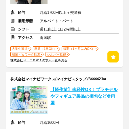
給与
時給1700円以上＋交通費
雇用形態
アルバイト・パート
シフト
週1日以上 1日2時間以上
アクセス
両国駅
大学生歓迎
単発（1日OK）
短期（1ヶ月以内OK）
副業・Ｗワーク歓迎
シルバー歓迎
株式会社ＨＩＴＯＷＡの求人一覧を見る
株式会社マイナビワークス(マイナビスタッフ)/344442Jm
【軽作業】未経験OK！プラモデル
やフィギュア製品の梱包など＠両
国
給与
時給1600円