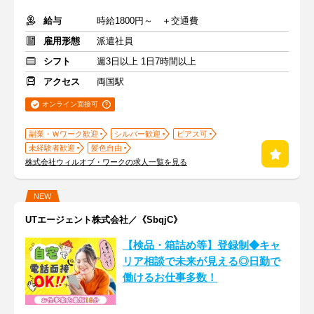
給与
時給1800円～ ＋交通費
雇用形態
派遣社員
シフト
週3日以上 1日7時間以上
アクセス
両国駅
オンライン面接可
副業・Ｗワーク歓迎
シルバー歓迎
ピアス可
未経験者歓迎
髪色自由
株式会社ウィルオブ・ワークの求人一覧を見る
NEW
UTエージェント株式会社／《SbqjC》
【検品・箱詰め等】登録制◆キャ
リア相談で未来が見える◎日勤で
働けるお仕事多数！