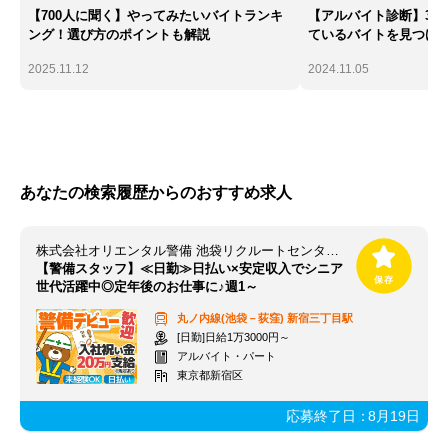
【700人に聞く】やってみたいバイトランキ
【アルバイト診断】30
ング！選び方のポイントも解説
ているバイトを見つけ
2025.11.12
2024.11.05
あなたの検索履歴からのおすすめ求人
株式会社オリエンタル警備 池袋リクルートセンター（勤務地：新宿三丁目エリア）
【警備スタッフ】≪日勤≫日払い×安定収入でシニア
世代活躍中◎定年後のお仕事に♪週1～
丸ノ内線(池袋－荻窪)
新宿三丁目駅
[日勤]日給1万3000円～
アルバイト・パート
東京都新宿区
応募終了日：
8月19日