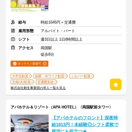
給与
時給1645円＋交通費
雇用形態
アルバイト・パート
シフト
週3日以上 1日8時間以上
アクセス
両国駅
徒歩8分
オンライン面接可
大学生歓迎
副業・Ｗワーク歓迎
シルバー歓迎
主婦(夫)歓迎
交通費支給
株式会社創生事業団の求人一覧を見る
アパホテル＆リゾート（APA HOTEL）〈両国駅前タワー〉
【アパホテルのフロント】深夜時
給1813円！未経験◎シフト柔軟で
就活にも役立つ★