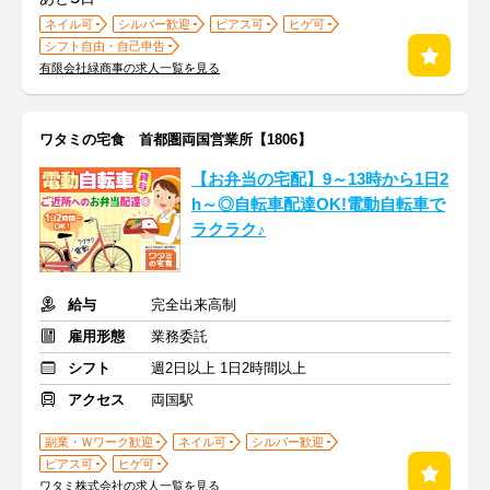
ネイル可
シルバー歓迎
ピアス可
ヒゲ可
シフト自由・自己申告
有限会社緑商事の求人一覧を見る
ワタミの宅食 首都圏両国営業所【1806】
【お弁当の宅配】9～13時から1日2
h～◎自転車配達OK!電動自転車で
ラクラク♪
給与
完全出来高制
雇用形態
業務委託
シフト
週2日以上 1日2時間以上
アクセス
両国駅
副業・Ｗワーク歓迎
ネイル可
シルバー歓迎
ピアス可
ヒゲ可
ワタミ株式会社の求人一覧を見る