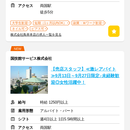
アクセス
両国駅
徒歩5分
大学生歓迎
短期（1ヶ月以内OK）
副業・Ｗワーク歓迎
ネイル可
ピアス可
株式会社鳥幸本店の求人一覧を見る
NEW
国技館サービス株式会社
【売店スタッフ】≪激レアバイト
≫9月13日～9月27日限定♪未経験歓
迎◎女性活躍中！
給与
時給 1250円以上
雇用形態
アルバイト・パート
シフト
週4日以上 1日5.5時間以上
アクセス
両国駅