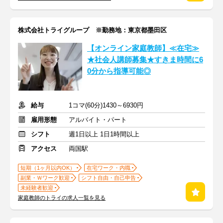
株式会社トライグループ ※勤務地：東京都墨田区
【オンライン家庭教師】≪在宅≫
★社会人講師募集★すきま時間に6
0分から指導可能◎
給与
1コマ(60分)1430～6930円
雇用形態
アルバイト・パート
シフト
週1日以上 1日1時間以上
アクセス
両国駅
短期（1ヶ月以内OK）
在宅ワーク・内職
副業・Ｗワーク歓迎
シフト自由・自己申告
未経験者歓迎
家庭教師のトライの求人一覧を見る