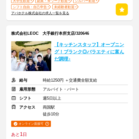
大学生歓迎
副業・Ｗワーク歓迎
シルバー歓迎
シフト自由・自己申告
未経験者歓迎
アパホテル株式会社の求人一覧を見る
株式会社LEOC 大手銀行本所支店/320646
【キッチンスタッフ】オープニン
グ！ブランク◎バラエティに富ん
だ調理♪
給与
時給1250円 ＋交通費全額支給
雇用形態
アルバイト・パート
シフト
週5日以上
アクセス
両国駅
徒歩10分
オンライン面接可
1
あと
日