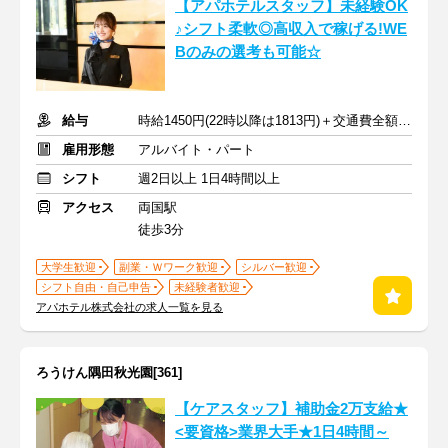
【アパホテルスタッフ】未経験OK
♪シフト柔軟◎高収入で稼げる!WE
Bのみの選考も可能☆
給与
時給1450円(22時以降は1813円)＋交通費全額支給
雇用形態
アルバイト・パート
シフト
週2日以上 1日4時間以上
アクセス
両国駅
徒歩3分
大学生歓迎
副業・Ｗワーク歓迎
シルバー歓迎
シフト自由・自己申告
未経験者歓迎
アパホテル株式会社の求人一覧を見る
ろうけん隅田秋光園[361]
【ケアスタッフ】補助金2万支給★
<要資格>業界大手★1日4時間～