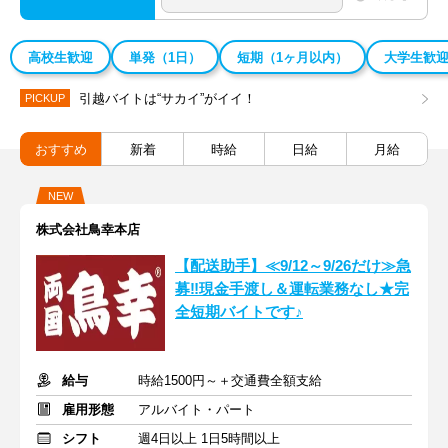
高校生歓迎
単発（1日）
短期（1ヶ月以内）
大学生歓
引越バイトは“サカイ”がイイ！
PICKUP
おすすめ
新着
時給
日給
月給
NEW
株式会社鳥幸本店
【配送助手】≪9/12～9/26だけ≫急
募‼現金手渡し＆運転業務なし★完
全短期バイトです♪
給与
時給1500円～＋交通費全額支給
雇用形態
アルバイト・パート
シフト
週4日以上 1日5時間以上