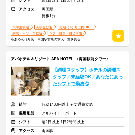
シフト
週2日以上 1日3時間以上
アクセス
両国駅
徒歩1分
大学生歓迎
高校生歓迎
短期（1ヶ月以内OK）
副業・Ｗワーク歓迎
シフト自由・自己申告
らあめん花月嵐 両国駅前店の求人一覧を見る
アパホテル＆リゾート APA HOTEL 〈両国駅前タワー〉
【調理スタッフ】ホテルの調理ス
タッフ／未経験OK／あなたにあっ
たシフトで勤務◎
給与
時給1400円以上＋交通費支給
雇用形態
アルバイト・パート
シフト
週2日以上 1日2時間以上
アクセス
両国駅