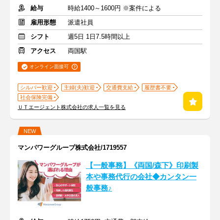
給与
時給1400～1600円 ※案件による
雇用形態
派遣社員
シフト
週5日 1日7.5時間以上
アクセス
両国駅
オンライン面接可
シルバー歓迎
主婦(夫)歓迎
交通費支給
履歴書不要
社会保険完備
ＵＴエージェント株式会社の求人一覧を見る
NEW
マンパワーグループ株式会社/1719557
【一般事務】《両国/森下》印刷製
本や事務代行の会社◆カンタン一
般事務♪