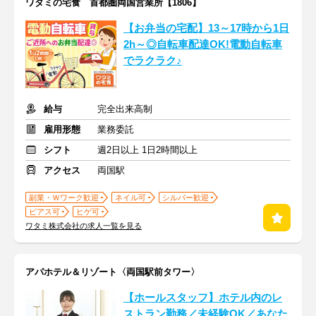
ワタミの宅食 首都圏両国営業所【1806】
【お弁当の宅配】13～17時から1日
2h～◎自転車配達OK!電動自転車
でラクラク♪
給与
完全出来高制
雇用形態
業務委託
シフト
週2日以上 1日2時間以上
アクセス
両国駅
副業・Ｗワーク歓迎
ネイル可
シルバー歓迎
ピアス可
ヒゲ可
ワタミ株式会社の求人一覧を見る
アパホテル＆リゾート〈両国駅前タワー〉
【ホールスタッフ】ホテル内のレ
ストラン勤務／未経験OK／あなた