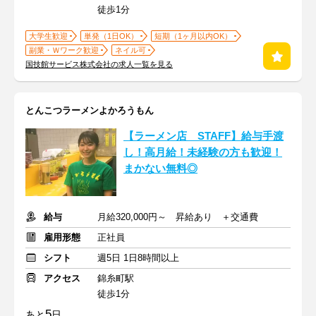
徒歩1分
大学生歓迎
単発（1日OK）
短期（1ヶ月以内OK）
副業・Ｗワーク歓迎
ネイル可
国技館サービス株式会社の求人一覧を見る
とんこつラーメンよかろうもん
【ラーメン店 STAFF】給与手渡
し！高月給！未経験の方も歓迎！
まかない無料◎
給与
月給320,000円～ 昇給あり ＋交通費
雇用形態
正社員
シフト
週5日 1日8時間以上
アクセス
錦糸町駅
徒歩1分
5
あと
日