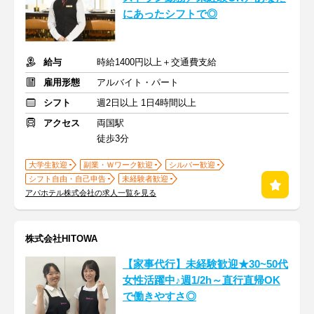
にあったシフトで◎
給与
時給1400円以上＋交通費支給
雇用形態
アルバイト・パート
シフト
週2日以上 1日4時間以上
アクセス
両国駅
徒歩3分
大学生歓迎
副業・Ｗワーク歓迎
シルバー歓迎
シフト自由・自己申告
未経験者歓迎
アパホテル株式会社の求人一覧を見る
株式会社HITOWA
【家事代行】未経験歓迎★30~50代
女性活躍中♪週1/2h～直行直帰OK
で働きやすさ◎