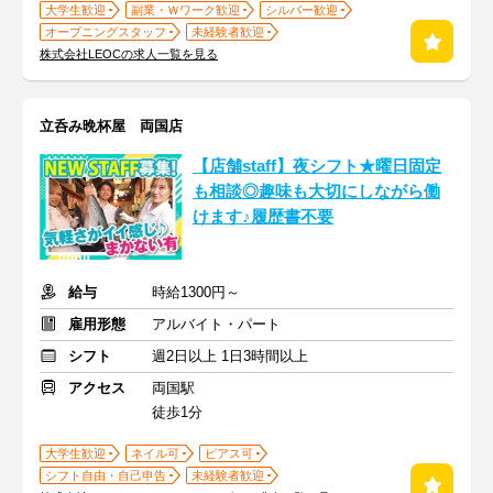
大学生歓迎
副業・Ｗワーク歓迎
シルバー歓迎
オープニングスタッフ
未経験者歓迎
株式会社LEOCの求人一覧を見る
立呑み晩杯屋 両国店
【店舗staff】夜シフト★曜日固定
も相談◎趣味も大切にしながら働
けます♪履歴書不要
給与
時給1300円～
雇用形態
アルバイト・パート
シフト
週2日以上 1日3時間以上
アクセス
両国駅
徒歩1分
大学生歓迎
ネイル可
ピアス可
シフト自由・自己申告
未経験者歓迎