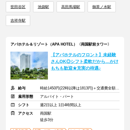
世田谷区
池袋駅
高田馬場駅
御茶ノ水駅
吉祥寺駅
アパホテル＆リゾート（APA HOTEL）〈両国駅前タワー〉
【アパホテルのフロント】未経験
さんOK◎シフト柔軟だから…かけ
もちも歓迎★充実の待遇♪
給与
時給1450円(22時以降は1813円)＋交通費全額支給
雇用形態
アルバイト・パート
シフト
週2日以上 1日4時間以上
アクセス
両国駅
徒歩3分