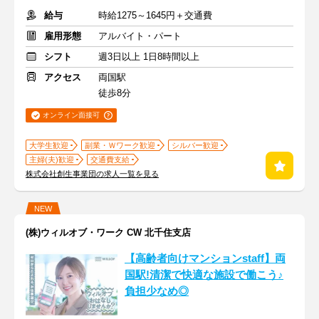
給与
時給1275～1645円＋交通費
雇用形態
アルバイト・パート
シフト
週3日以上 1日8時間以上
アクセス
両国駅
徒歩8分
オンライン面接可
大学生歓迎
副業・Ｗワーク歓迎
シルバー歓迎
主婦(夫)歓迎
交通費支給
株式会社創生事業団の求人一覧を見る
NEW
(株)ウィルオブ・ワーク CW 北千住支店
【高齢者向けマンションstaff】両
国駅!清潔で快適な施設で働こう♪
負担少なめ◎