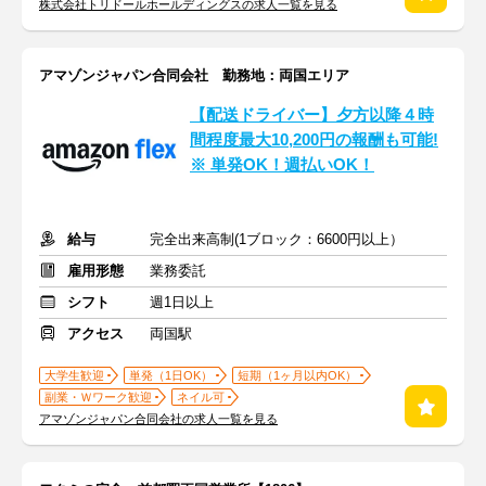
株式会社トリドールホールディングスの求人一覧を見る
アマゾンジャパン合同会社 勤務地：両国エリア
【配送ドライバー】夕方以降４時
間程度最大10,200円の報酬も可能!
※ 単発OK！週払いOK！
給与
完全出来高制(1ブロック：6600円以上）
雇用形態
業務委託
シフト
週1日以上
アクセス
両国駅
大学生歓迎
単発（1日OK）
短期（1ヶ月以内OK）
副業・Ｗワーク歓迎
ネイル可
アマゾンジャパン合同会社の求人一覧を見る