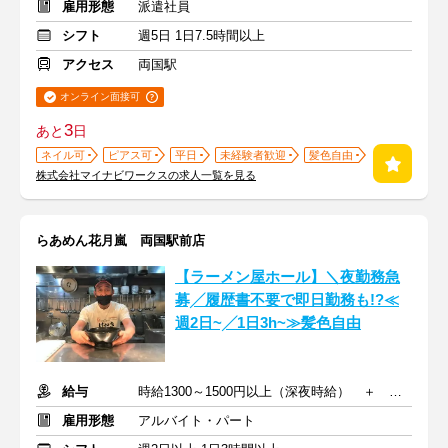
雇用形態
派遣社員
シフト
週5日 1日7.5時間以上
アクセス
両国駅
オンライン面接可
3
あと
日
ネイル可
ピアス可
平日
未経験者歓迎
髪色自由
株式会社マイナビワークスの求人一覧を見る
らあめん花月嵐 両国駅前店
【ラーメン屋ホール】＼夜勤務急
募╱履歴書不要で即日勤務も!?≪
週2日~╱1日3h~≫髪色自由
給与
時給1300～1500円以上（深夜時給） ＋ 交通費一部支給
雇用形態
アルバイト・パート