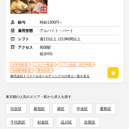
給与
時給1300円～
雇用形態
アルバイト・パート
シフト
週1日以上 1日3時間以上
アクセス
両国駅
徒歩0分
大学生歓迎
シルバー歓迎
シフト自由・自己申告
未経験者歓迎
髪色自由
株式会社トリドールホールディングスの求人一覧を見る
東京都の人気のエリア・駅から求人を探す
渋谷区
新宿区
港区
中央区
豊島区
千代田区
杉並区
品川区
目黒区