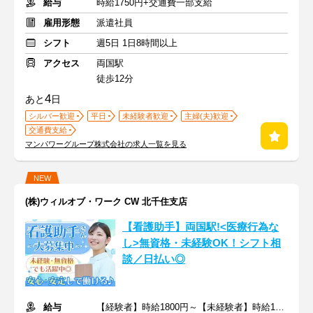
給与
時給1750円+交通費一部支給
雇用形態
派遣社員
シフト
週5日 1日8時間以上
アクセス
両国駅
徒歩12分
4
あと
日
シルバー歓迎
平日
未経験者歓迎
主婦(夫)歓迎
交通費支給
マンパワーグループ株式会社の求人一覧を見る
NEW
(株)ウィルオブ・ワーク CW 北千住支店
【看護助手】両国駅!<医療行為な
し>無資格・未経験OK！シフト相
談／日払い◎
給与
【経験者】時給1800円～【未経験者】時給1500円～ ＋交通費