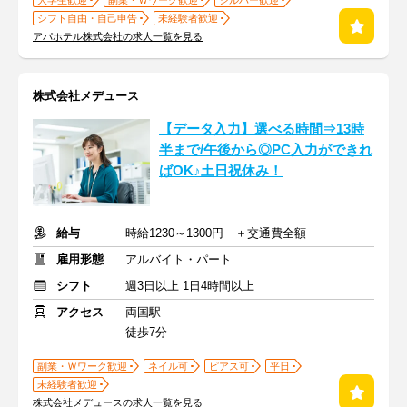
大学生歓迎
副業・Ｗワーク歓迎
シルバー歓迎
シフト自由・自己申告
未経験者歓迎
アパホテル株式会社の求人一覧を見る
株式会社メデュース
【データ入力】選べる時間⇒13時
半まで/午後から◎PC入力ができれ
ばOK♪土日祝休み！
給与
時給1230～1300円 ＋交通費全額
雇用形態
アルバイト・パート
シフト
週3日以上 1日4時間以上
アクセス
両国駅
徒歩7分
副業・Ｗワーク歓迎
ネイル可
ピアス可
平日
未経験者歓迎
株式会社メデュースの求人一覧を見る