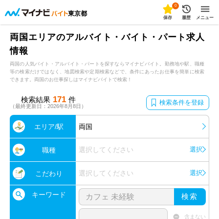
0
東京都
保存
履歴
メニュー
両国エリアのアルバイト・バイト・パート求人
情報
両国の人気バイト・アルバイト・パートを探すならマイナビバイト。勤務地や駅、職種
等の検索だけではなく、地図検索や定期検索などで、条件にあったお仕事を簡単に検索
できます。両国のお仕事探しはマイナビバイトで検索！
171
検索結果
件
検索条件を登録
（最終更新日：2026年8月8日）
エリア/駅
両国
選択してください
選択
職種
選択してください
選択
こだわり
キーワード
検索
含まない