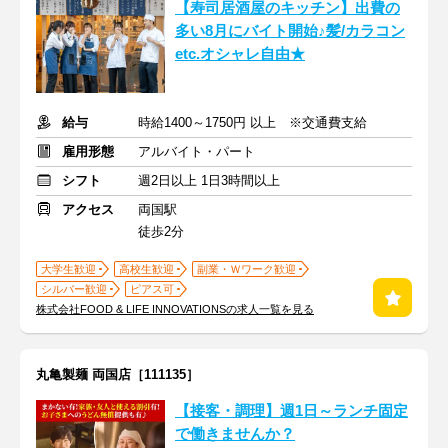
【寿司居酒屋のキッチン】出費の
多い8月にバイト開始♪髪/カラコン
etc.オシャレ自由★
給与
時給1400～1750円 以上 ※交通費支給
雇用形態
アルバイト・パート
シフト
週2日以上 1日3時間以上
アクセス
両国駅
徒歩2分
大学生歓迎
高校生歓迎
副業・Ｗワーク歓迎
シルバー歓迎
ピアス可
株式会社FOOD & LIFE INNOVATIONSの求人一覧を見る
丸亀製麺 両国店［111135］
【接客・調理】週1日～ランチ固定
で働きませんか？